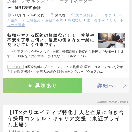
人材コンサルタント・コーディネーター
MRT株式会社
500万円 ～ 649万円
東京都
海外展開あり（日系グローバ
ル企業）
上場企業
英語力不問
転勤なし
土日祝休み
リモート
ワーク可能
転職を考える医師の相談役として、希望や
不安を丁寧に伺い、理想の働き方を一緒に
見つけていく仕事です。
キャリアアドバイザーとして、医師の転職活動を最初から最後までサポートしま
す。 一般的な「売る営業」とは異なり、ノルマに追わ…
■医療情報のプラットフォームの提供 ◎ 医師・コメディカルを対象
会社概要
とした医療機関への医療人材紹介 ◎ 医局向けグループウェアの…
興味あり
詳細へ
掲載期間
26/07/30～26/08/12
【IT×クリエイティブ特化】人と企業に向き合
う採用コンサル・キャリア支援（東証プライ
ム上場）