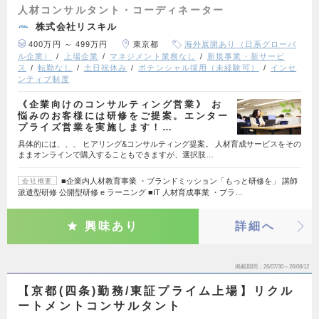
人材コンサルタント・コーディネーター
株式会社リスキル
400万円 ～ 499万円
東京都
海外展開あり（日系グローバ
ル企業）
上場企業
マネジメント業務なし
新規事業・新サービ
ス
転勤なし
土日祝休み
ポテンシャル採用（未経験可）
インセ
ンティブ制度
《企業向けのコンサルティング営業》 お
悩みのお客様には研修をご提案。エンター
プライズ営業を実施します！…
具体的には、、、 ヒアリング&コンサルティング提案。 人材育成サービスをその
ままオンラインで購入することもできますが、選択肢…
■企業内人材教育事業 ・ブランドミッション「もっと研修を」 講師
会社概要
派遣型研修 公開型研修 e ラーニング ■IT 人材育成事業 ・ブラ…
興味あり
詳細へ
掲載期間
26/07/30～26/08/12
【京都(四条)勤務/東証プライム上場】リクル
ートメントコンサルタント