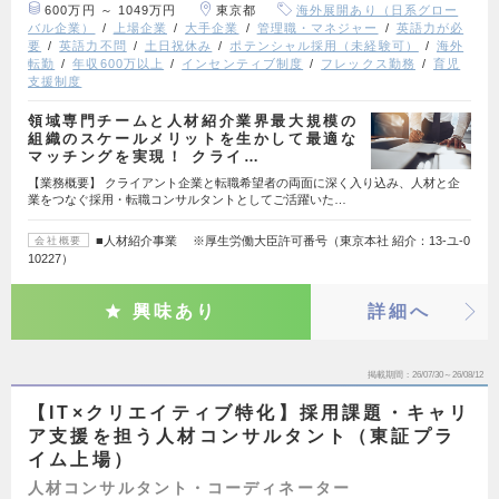
600万円 ～ 1049万円
東京都
海外展開あり（日系グロー
バル企業）
上場企業
大手企業
管理職・マネジャー
英語力が必
要
英語力不問
土日祝休み
ポテンシャル採用（未経験可）
海外
転勤
年収600万以上
インセンティブ制度
フレックス勤務
育児
支援制度
領域専門チームと人材紹介業界最大規模の
組織のスケールメリットを生かして最適な
マッチングを実現！ クライ…
【業務概要】 クライアント企業と転職希望者の両面に深く入り込み、人材と企
業をつなぐ採用・転職コンサルタントとしてご活躍いた…
■人材紹介事業 ※厚生労働大臣許可番号（東京本社 紹介：13-ユ-0
会社概要
10227）
興味あり
詳細へ
掲載期間
26/07/30～26/08/12
【IT×クリエイティブ特化】採用課題・キャリ
ア支援を担う人材コンサルタント（東証プラ
イム上場）
人材コンサルタント・コーディネーター