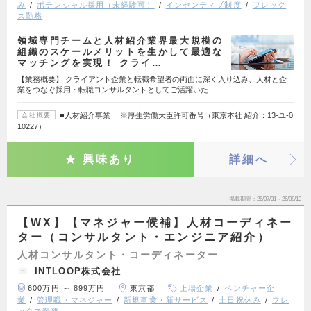
み
ポテンシャル採用（未経験可）
インセンティブ制度
フレック
ス勤務
領域専門チームと人材紹介業界最大規模の
組織のスケールメリットを生かして最適な
マッチングを実現！ クライ…
【業務概要】 クライアント企業と転職希望者の両面に深く入り込み、人材と企
業をつなぐ採用・転職コンサルタントとしてご活躍いた…
■人材紹介事業 ※厚生労働大臣許可番号（東京本社 紹介：13-ユ-0
会社概要
10227）
興味あり
詳細へ
掲載期間
26/07/31～26/08/13
【WX】【マネジャー候補】人材コーディネー
ター（コンサルタント・エンジニア紹介）
人材コンサルタント・コーディネーター
INTLOOP株式会社
600万円 ～ 899万円
東京都
上場企業
ベンチャー企
業
管理職・マネジャー
新規事業・新サービス
土日祝休み
フレ
ックス勤務