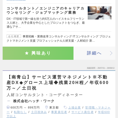
コンサルタント／エンジニアのキャリアカ
ウンセリング・ジョブマッチング業務
DX・IT領域で第一線を担う約5万人のハイスキルフリーラン
ス人材と、大手企業を中心としたプロジェクトをつなぎ、最
適なアサ…
事業戦略・業務改革コンサルティング ITコンサルティング プロジェ
会社概要
クトマネジメント支援 プロフェッショナル人材支援・人材紹介 新…
興味あり
詳細へ
掲載期間
26/07/31～26/08/13
【南青山】サービス運営マネジメント※不動
産DX◆グロース上場◆残業20H程／年収600
万～／土日祝
人材コンサルタント・コーディネーター
株式会社ハッチ・ワーク
600万円 ～ 899万円
東京都
上場企業
管理職・マネジャ
ー
転勤なし
土日祝休み
事業責任者
サービス責任者
年収600
万以上