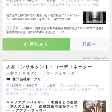
500万円 ～ 799万円
東京都
上場企業
ベンチャー企
業
土日祝休み
3,000万円以上資金調達済
インセンティブ制度
地方企業と都市圏幹部人材をつなぐ地方創生プラットフォー
ム「Glocal Mission Jobs」を通して、 省庁や自治体…
人材採用・調達支援 有料職業紹介事業許可証 13-ユ-305507 労働者
会社概要
派遣事業許可証 派13-305405 【当社について…
興味あり
詳細へ
掲載期間
26/08/06～26/08/19
人材コンサルタント・コーディネーター
人材コンサルタント・コーディネーター
株式会社ギークリー
450万円 ～ 649万円
大阪府
上場企業
ベンチャー企
業
英語力不問
土日祝休み
ポテンシャル採用（未経験可）
20代
役員在籍
インセンティブ制度
キャリアアドバイザー ・求職者との面談
・求人のご紹介 ・面接対策や進捗フォロ
ー ・アフターフォロー