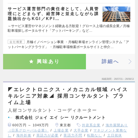
サービス運営部門の責任者として、人員管
理にとどまらず、経営陣と並走しながら課
題抽出からKGI／KPI…
～サービス運営やマネジメント経験ある方歓迎！グロース上場の成長企業／月極
駐車場探しポータルサイト「アットパーキング」など…
月極イノベーション事業 ・月極駐車場オンライン管理システム「ア
会社概要
ットパーキングクラウド」 ・月極駐車場検索ポータルサイトと仲介…
興味あり
詳細へ
掲載期間
26/07/31～26/08/13
◤エレクトロニクス・メカニカル領域 ハイス
キルシニア対象◢ 採用コンサルタント プラ
イム上場
人材コンサルタント・コーディネーター
株式会社 ジェイ エイ シー リクルートメント
600万円 ～ 1049万円
東京都
外資系企業
海外展開あり
（日系グローバル企業）
上場企業
大手企業
マネジメント業務な
し
海外折衝
英語力が必要
英語力不問
転勤なし
土日祝休