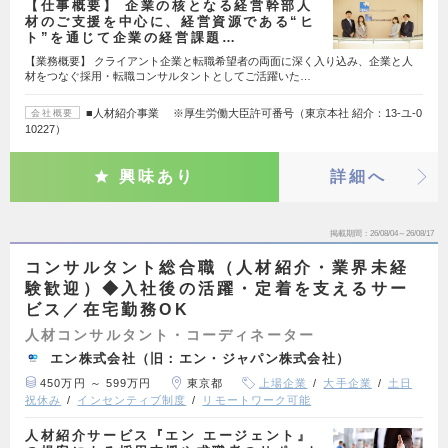
【仕事概要】 企業の核となる経営幹部人
材のご支援を中心に、経営資源である“ヒ
ト”を通じて企業の経営課題…
【業務概要】 クライアント企業と転職希望者の両面に深く入り込み、企業と人
材をつなぐ採用・転職コンサルタントとしてご活躍いた…
■人材紹介事業 ※厚生労働大臣許可番号（東京本社 紹介：13-ユ-0
会社概要
10227）
興味あり
詳細へ
掲載期間
26/08/04～26/08/17
コンサルタント総合職（人材紹介・業界未経
験歓迎）◆入社後の活躍・定着を支えるサー
ビス／在宅勤務OK
人材コンサルタント・コーディネーター
エン株式会社（旧：エン・ジャパン株式会社）
450万円 ～ 599万円
東京都
上場企業
大手企業
土日
祝休み
インセンティブ制度
リモートワーク可能
人材紹介サービス『エン エージェント』