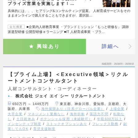
プライズ営業を実施します！…
具体的には、、、 ヒアリング&コンサルティング提案。 人材育成サービスをその
ままオンラインで購入することもできますが、選択肢…
■企業内人材教育事業 ・ブランドミッション「もっと研修を」 講師
会社概要
派遣型研修 公開型研修 e ラーニング ■IT 人材育成事業 ・ブラ…
興味あり
詳細へ
掲載期間
26/08/05～26/08/18
【プライム上場】＜Executive領域＞リクル
ートメントコンサルタント
人材コンサルタント・コーディネーター
株式会社 ジェイ エイ シー リクルートメント
650万円 ～ 1449万円
東京都、神奈川県、愛知県、京都府、大
阪府、兵庫県
海外展開あり（日系グローバル企業）
上場企業
大手企業
マネジメント業務なし
海外折衝
英語力不問
転勤な
し
土日祝休み
ポテンシャル採用（未経験可）
年収600万以上
インセンティブ制度
ストックオプションあり
フレックス勤務
副
業してもOK
育児支援制度