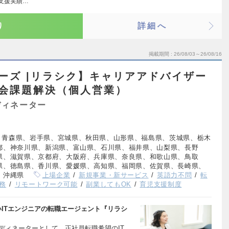
支援実績…
り
詳細へ
掲載期間
26/08/03～26/08/16
ーズ |リラシク】キャリアアドバイザー
社会課題解決（個人営業）
ディネーター
、青森県、岩手県、宮城県、秋田県、山形県、福島県、茨城県、栃木
都、神奈川県、新潟県、富山県、石川県、福井県、山梨県、長野
県、滋賀県、京都府、大阪府、兵庫県、奈良県、和歌山県、鳥取
県、徳島県、香川県、愛媛県、高知県、福岡県、佐賀県、長崎県、
、沖縄県
上場企業
新規事業・新サービス
英語力不問
転
務
リモートワーク可能
副業してもOK
育児支援制度
ITエンジニアの転職エージェント『リラシ
ーディネーターとして、正社員転職希望のIT