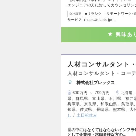
エンジニアの方に対してカウンセリン
■リラシク 「リモートワーク×
会社概要
サービス（https://relasic.jp/…
興味あ
人材コンサルタント
人材コンサルタント・コー
株式会社プレックス
600万円 ～ 799万円
北海道
県、群馬県、富山県、石川県、福井
兵庫県、奈良県、和歌山県、鳥取県
知県、佐賀県、長崎県、熊本県、大
し
土日祝休み
世の中にはなくてはならないインフラ
として企業様・求職者様双方の…