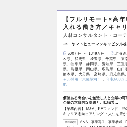
【フルリモート×高
入れる働き方／キャ
人材コンサルタント・コー
ヤマトヒューマンキャピタル株
500万円 ～ 1349万円
北海道
木県、群馬県、埼玉県、千葉県、東
県、岐阜県、静岡県、愛知県、三重
県、島根県、岡山県、広島県、山口
熊本県、大分県、宮崎県、鹿児島県
ャル採用（未経験可）
年収600万
能
価値ある出会いを創造し人と企業の可
企業の本質的な課題と、転職希…
【業務内容】 M&A、PEファンド、F
キャリア志向ヒアリング ・人生を豊
M＆A、事業再生、事業承継、P
会社概要