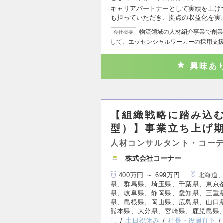
キャリアパートナーとして実績を上げ
も担っていただき、拠点の収益化を実
物流領域の人材紹介事業で創業
会社概要
して、エッセンシャルワーカーの採用支
興味あ
【組織戦略に踏み込
型）】事業立ち上げ期
人材コンサルタント・コー
株式会社コーナー
400万円 ～ 699万円
北海道
県、群馬県、埼玉県、千葉県、東京
県、岐阜県、静岡県、愛知県、三重
県、島根県、岡山県、広島県、山口
熊本県、大分県、宮崎県、鹿児島県
し
土日祝休み
社長・役員直下