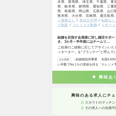
木県、群馬県、埼玉県、千葉県、東
県、岐阜県、静岡県、愛知県、三重
県、島根県、岡山県、広島県、山口
熊本県、大分県、宮崎県、鹿児島県
ト業務なし
英語力不問
転勤なし
ブ制度
フレックス勤務
リモート
結婚を目指す会員様に対し婚活サポー
き、3か月～半年後にはチームリ…
ご自身のご経験に応じてアサインいた
ィネーター」を"プランナー”と呼んで
・結婚相談所事業 全国4,00
会社概要
い件数でNo.1※の実績を誇る「ナレソメ
興味あ
興味のある求人にチェ
スカウトのマッチン
その求人への合格可