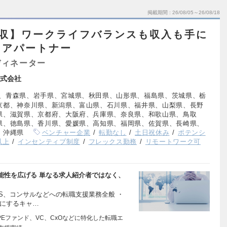
掲載期間
26/08/05～26/08/18
年収】ワークライフバランスも収入も手に
リアパートナー
ディネーター
式会社
、青森県、岩手県、宮城県、秋田県、山形県、福島県、茨城県、栃
京都、神奈川県、新潟県、富山県、石川県、福井県、山梨県、長野
県、滋賀県、京都府、大阪府、兵庫県、奈良県、和歌山県、鳥取
県、徳島県、香川県、愛媛県、高知県、福岡県、佐賀県、長崎県、
、沖縄県
ベンチャー企業
転勤なし
土日祝休み
ポテンシ
以上
インセンティブ制度
フレックス勤務
リモートワーク可
能性を広げる 単なる求人紹介者ではなく、
AS、コンサルなどへの転職支援業務全般 ・
かにするキャ…
Eファンド、VC、CxOなどに特化した転職エ