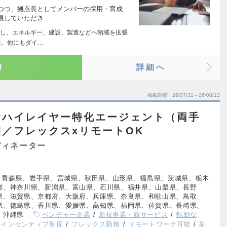
つつ、拠点長としてメンバーの採用・育成
現していただき…
し、エネルギー、建設、製造などへ領域を拡張
援。他にもダイ…
り
詳細へ
掲載期間
26/07/31～26/08/13
むハイレイヤー特化エージェント（両手
／フレックスxリモートOK
ディネーター
、青森県、岩手県、宮城県、秋田県、山形県、福島県、茨城県、栃木
都、神奈川県、新潟県、富山県、石川県、福井県、山梨県、長野
県、滋賀県、京都府、大阪府、兵庫県、奈良県、和歌山県、鳥取
県、徳島県、香川県、愛媛県、高知県、福岡県、佐賀県、長崎県、
、沖縄県
ベンチャー企業
新規事業・新サービス
転勤な
インセンティブ制度
フレックス勤務
リモートワーク可能
副