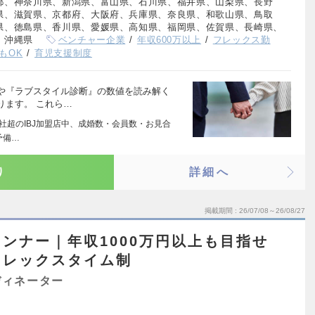
都、神奈川県、新潟県、富山県、石川県、福井県、山梨県、長野
県、滋賀県、京都府、大阪府、兵庫県、奈良県、和歌山県、鳥取
県、徳島県、香川県、愛媛県、高知県、福岡県、佐賀県、長崎県、
、沖縄県
ベンチャー企業
年収600万以上
フレックス勤
もOK
育児支援制度
や『ラブスタイル診断』の数値を読み解く
ります。 これら…
0社超のIBJ加盟店中、成婚数・会員数・お見合
予備…
り
詳細へ
掲載期間
26/07/08～26/08/27
ンナー｜年収1000万円以上も目指せ
フレックスタイム制
ディネーター