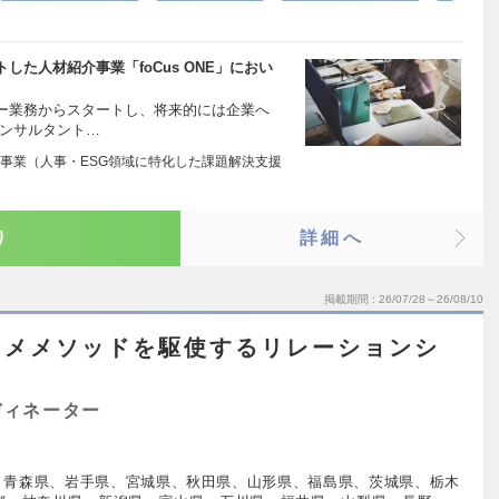
た人材紹介事業「foCus ONE」におい
ー業務からスタートし、将来的には企業へ
コンサルタント…
事業（人事・ESG領域に特化した課題解決支援
り
詳細へ
掲載期間
26/07/28～26/08/10
ソメメソッドを駆使するリレーションシ
ディネーター
、青森県、岩手県、宮城県、秋田県、山形県、福島県、茨城県、栃木