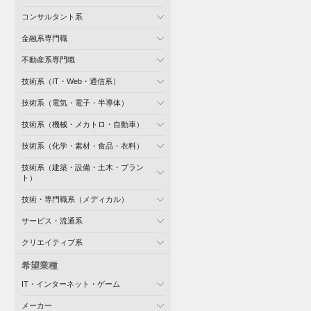
コンサルタント系
金融系専門職
不動産系専門職
技術系（IT・Web・通信系）
技術系（電気・電子・半導体）
技術系（機械・メカトロ・自動車）
技術系（化学・素材・食品・衣料）
技術系（建築・設備・土木・プラン
ト）
技術・専門職系（メディカル）
サービス・流通系
クリエイティブ系
希望業種
IT・インターネット・ゲーム
メーカー