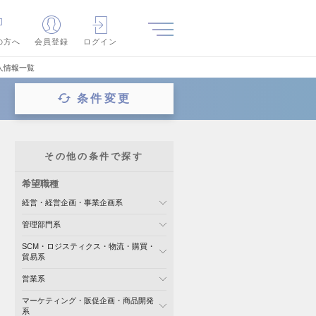
の方へ
会員登録
ログイン
人情報一覧
条件変更
その他の条件で探す
希望職種
経営・経営企画・事業企画系
管理部門系
SCM・ロジスティクス・物流・購買・
貿易系
営業系
マーケティング・販促企画・商品開発
系