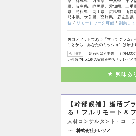
県、群馬県、埼玉県、千葉県、東京
県、岐阜県、静岡県、愛知県、三重
県、島根県、岡山県、広島県、山口
熊本県、大分県、宮崎県、鹿児島県
務
リモートワーク可能
副業して
独自メソッドである『マッチグラム』
ことから、あなたのミッションは始ま
・結婚相談所事業 全国4,00
会社概要
い件数でNo.1※の実績を誇る「ナレソメ
興味あ
【幹部候補】婚活プラ
る！フルリモート＆
人材コンサルタント・コー
株式会社ナレソメ