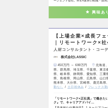
ージェント会社。M＆A業界の転職・採用
興味あ
【上場企業×成長フェ
｜リモートワーク×
人材コンサルタント・コー
株式会社LASSIC
450万円 ～ 699万円
北海道
県、群馬県、埼玉県、千葉県、東京
県、岐阜県、静岡県、愛知県、三重
県、島根県、岡山県、広島県、山口
熊本県、大分県、宮崎県、鹿児島県
勤なし
土日祝休み
フレックス勤
「リモートワーク×正社員」で働きたい
ク』で、キャリアアドバイ…
【具体的な仕事内容】 1.キャリアコ