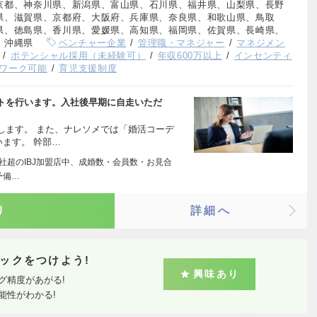
京都、神奈川県、新潟県、富山県、石川県、福井県、山梨県、長野
県、滋賀県、京都府、大阪府、兵庫県、奈良県、和歌山県、鳥取
県、徳島県、香川県、愛媛県、高知県、福岡県、佐賀県、長崎県、
、沖縄県
ベンチャー企業
管理職・マネジャー
マネジメン
ポテンシャル採用（未経験可）
年収600万以上
インセンティ
ワーク可能
育児支援制度
トを行います。入社後早期に自走いただ
します。 また、ナレソメでは「婚活コーデ
います。 幹部…
0社超のIBJ加盟店中、成婚数・会員数・お見合
予備…
り
詳細へ
ックをつけよう!
興味あり
グ精度があがる!
能性がわかる!