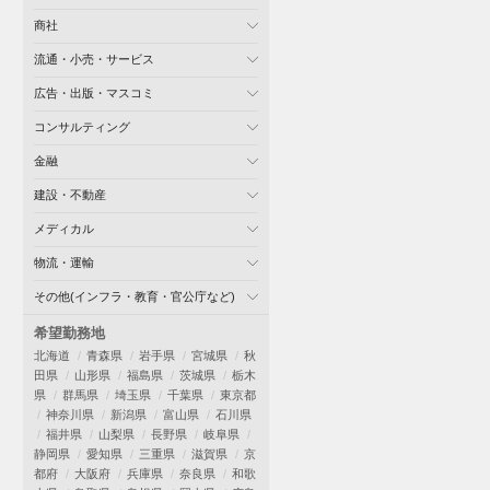
商社
流通・小売・サービス
広告・出版・マスコミ
コンサルティング
金融
建設・不動産
メディカル
物流・運輸
その他(インフラ・教育・官公庁など)
希望勤務地
北海道
青森県
岩手県
宮城県
秋
田県
山形県
福島県
茨城県
栃木
県
群馬県
埼玉県
千葉県
東京都
神奈川県
新潟県
富山県
石川県
福井県
山梨県
長野県
岐阜県
静岡県
愛知県
三重県
滋賀県
京
都府
大阪府
兵庫県
奈良県
和歌