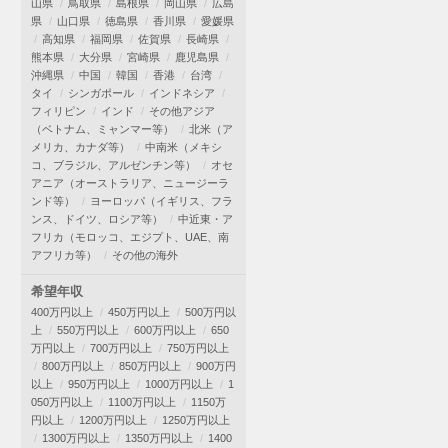
山県
鳥取県
島根県
岡山県
広島
県
山口県
徳島県
香川県
愛媛県
高知県
福岡県
佐賀県
長崎県
熊本県
大分県
宮崎県
鹿児島県
沖縄県
中国
韓国
香港
台湾
タイ
シンガポール
インドネシア
フィリピン
インド
その他アジア
（ベトナム、ミャンマー等）
北米（ア
メリカ、カナダ等）
中南米（メキシ
コ、ブラジル、アルゼンチン等）
オセ
アニア（オーストラリア、ニュージーラ
ンド等）
ヨーロッパ（イギリス、フラ
ンス、ドイツ、ロシア等）
中近東・ア
フリカ（モロッコ、エジプト、UAE、南
アフリカ等）
その他の海外
希望年収
400万円以上
450万円以上
500万円以
上
550万円以上
600万円以上
650
万円以上
700万円以上
750万円以上
800万円以上
850万円以上
900万円
以上
950万円以上
1000万円以上
1
050万円以上
1100万円以上
1150万
円以上
1200万円以上
1250万円以上
1300万円以上
1350万円以上
1400