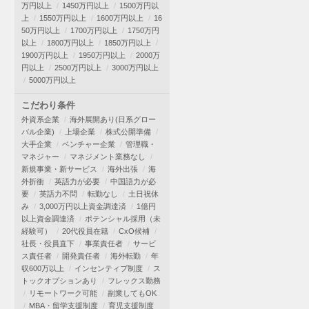
万円以上
1450万円以上
1500万円以
上
1550万円以上
1600万円以上
16
50万円以上
1700万円以上
1750万円
以上
1800万円以上
1850万円以上
1900万円以上
1950万円以上
2000万
円以上
2500万円以上
3000万円以上
5000万円以上
こだわり条件
外資系企業
海外展開あり(日系グロー
バル企業)
上場企業
株式公開準備
大手企業
ベンチャー企業
管理職・
マネジャー
マネジメント業務なし
新規事業・新サービス
海外出張
海
外折衝
英語力が必要
中国語力が必
要
英語力不問
転勤なし
土日祝休
み
3,000万円以上資金調達済
1億円
以上資金調達済
ポテンシャル採用（未
経験可）
20代役員在籍
CxO候補
社長・役員直下
事業責任者
サービ
ス責任者
開発責任者
海外転勤
年
収600万以上
インセンティブ制度
ス
トックオプションあり
フレックス勤務
リモートワーク可能
副業してもOK
MBA・留学支援制度
育児支援制度