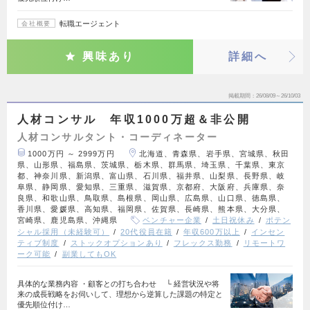
転職エージェント
会社概要
興味あり
詳細へ
掲載期間
26/08/09～26/10/03
人材コンサル 年収1000万超＆非公開
人材コンサルタント・コーディネーター
1000万円 ～ 2999万円
北海道、青森県、岩手県、宮城県、秋田
県、山形県、福島県、茨城県、栃木県、群馬県、埼玉県、千葉県、東京
都、神奈川県、新潟県、富山県、石川県、福井県、山梨県、長野県、岐
阜県、静岡県、愛知県、三重県、滋賀県、京都府、大阪府、兵庫県、奈
良県、和歌山県、鳥取県、島根県、岡山県、広島県、山口県、徳島県、
香川県、愛媛県、高知県、福岡県、佐賀県、長崎県、熊本県、大分県、
宮崎県、鹿児島県、沖縄県
ベンチャー企業
土日祝休み
ポテン
シャル採用（未経験可）
20代役員在籍
年収600万以上
インセン
ティブ制度
ストックオプションあり
フレックス勤務
リモートワ
ーク可能
副業してもOK
具体的な業務内容 ・顧客との打ち合わせ └ 経営状況や将
来の成長戦略をお伺いして、理想から逆算した課題の特定と
優先順位付け…