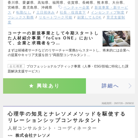
香川県、愛媛県、高知県、福岡県、佐賀県、長崎県、熊本県、大分県、
宮崎県、鹿児島県、沖縄県
ベンチャー企業
新規事業・新サービ
ス
転勤なし
土日祝休み
社長・役員直下
インセンティブ制度
フレックス勤務
リモートワーク可能
副業してもOK
育児支援制
度
コーナーの新規事業として今期スタートし
た人材紹介事業「foCus ONE」におい
て、企業と求職者をつ…
まずは候補者サーチなどのリサーチャー業務からスタートし、将来的には企業へ
の提案やキャリア支援を担う“両面型コンサルタント…
プロフェッショナルブティック事業（人事・ESG領域に特化した課
会社概要
題解決支援サービス）
興味あり
詳細へ
掲載期間
26/07/28～26/08/10
心理学の知見とナレソメメソッドを駆使する
リレーションシップコンサルタント
人材コンサルタント・コーディネーター
株式会社ナレソメ