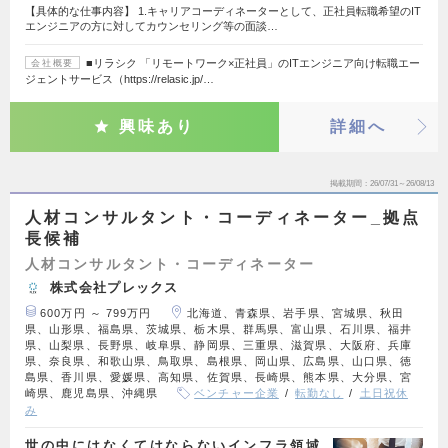
【具体的な仕事内容】 1.キャリアコーディネーターとして、正社員転職希望のIT
エンジニアの方に対してカウンセリング等の面談…
■リラシク 「リモートワーク×正社員」のITエンジニア向け転職エー
会社概要
ジェントサービス（https://relasic.jp/…
興味あり
詳細へ
掲載期間
26/07/31～26/08/13
人材コンサルタント・コーディネーター_拠点
長候補
人材コンサルタント・コーディネーター
株式会社プレックス
600万円 ～ 799万円
北海道、青森県、岩手県、宮城県、秋田
県、山形県、福島県、茨城県、栃木県、群馬県、富山県、石川県、福井
県、山梨県、長野県、岐阜県、静岡県、三重県、滋賀県、大阪府、兵庫
県、奈良県、和歌山県、鳥取県、島根県、岡山県、広島県、山口県、徳
島県、香川県、愛媛県、高知県、佐賀県、長崎県、熊本県、大分県、宮
崎県、鹿児島県、沖縄県
ベンチャー企業
転勤なし
土日祝休
み
世の中にはなくてはならないインフラ領域