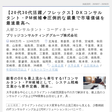
掲載期間
26/08/07～26/08/20
【20代30代活躍／フレックス】DXコンサル
タント・PM候補◆圧倒的な裁量で市場価値を
最速最高へ
人材コンサルタント・コーディネーター
ブリッジコンサルティンググループ株式会社
800万円 ～ 1249万円
北海道、青森県、岩手県、宮城県、秋田
県、山形県、福島県、茨城県、栃木県、群馬県、埼玉県、千葉県、東京
都、神奈川県、新潟県、富山県、石川県、福井県、山梨県、長野県、岐
阜県、静岡県、愛知県、三重県、滋賀県、京都府、大阪府、兵庫県、奈
良県、和歌山県、鳥取県、島根県、岡山県、広島県、山口県、徳島県、
香川県、愛媛県、高知県、福岡県、佐賀県、長崎県、熊本県、大分県、
宮崎県、鹿児島県、沖縄県
上場企業
大手企業
土日祝休み
年収600万以上
リモートワーク可能
顧客のDXを最上流から牽引するITコンサ
ルタント・PM候補として、システム戦略
立案から要件定義、開発…
大手企業を中心としたクライアントの経営課題をITの力で解決する、最上流のコ
ンサルティングおよびPM業務をお任せします。具…
クライアントのビジネス変革をITの上流工程から支える、少数精鋭
会社概要
のITコンサルティングおよびDXソリューションカンパニーで…