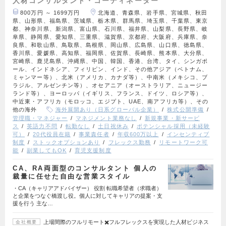
人材コンサルタント・コーディネーター
800万円 ～ 1699万円
北海道、青森県、岩手県、宮城県、秋田
県、山形県、福島県、茨城県、栃木県、群馬県、埼玉県、千葉県、東京
都、神奈川県、新潟県、富山県、石川県、福井県、山梨県、長野県、岐
阜県、静岡県、愛知県、三重県、滋賀県、京都府、大阪府、兵庫県、奈
良県、和歌山県、鳥取県、島根県、岡山県、広島県、山口県、徳島県、
香川県、愛媛県、高知県、福岡県、佐賀県、長崎県、熊本県、大分県、
宮崎県、鹿児島県、沖縄県、中国、韓国、香港、台湾、タイ、シンガポ
ール、インドネシア、フィリピン、インド、その他アジア（ベトナム、
ミャンマー等）、北米（アメリカ、カナダ等）、中南米（メキシコ、ブ
ラジル、アルゼンチン等）、オセアニア（オーストラリア、ニュージー
ランド等）、ヨーロッパ（イギリス、フランス、ドイツ、ロシア等）、
中近東・アフリカ（モロッコ、エジプト、UAE、南アフリカ等）、その
他の海外
海外展開あり（日系グローバル企業）
株式公開準備
管理職・マネジャー
マネジメント業務なし
新規事業・新サービ
ス
英語力不問
転勤なし
土日祝休み
ポテンシャル採用（未経験
可）
20代役員在籍
事業責任者
年収600万以上
インセンティブ
制度
ストックオプションあり
フレックス勤務
リモートワーク可
能
副業してもOK
育児支援制度
CA、RA両面型のコンサルタント 個人の
裁量に任せた自由な営業スタイル
・CA（キャリアアドバイザー） 役割 転職希望者（求職者）
と企業をつなぐ橋渡し役。個人に対してキャリアの提案・支
援を行う 主な…
上場間際のフルリモート✖️フルフレックスを実現した人材ビジネス
会社概要