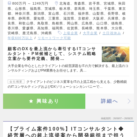
800万円 ～ 1249万円
北海道、青森県、岩手県、宮城県、秋田
県、山形県、福島県、茨城県、栃木県、群馬県、埼玉県、千葉県、東京
都、神奈川県、新潟県、富山県、石川県、福井県、山梨県、長野県、岐
阜県、静岡県、愛知県、三重県、滋賀県、京都府、大阪府、兵庫県、奈
良県、和歌山県、鳥取県、島根県、岡山県、広島県、山口県、徳島県、
香川県、愛媛県、高知県、福岡県、佐賀県、長崎県、熊本県、大分県、
宮崎県、鹿児島県、沖縄県
上場企業
大手企業
土日祝休み
年収600万以上
リモートワーク可能
顧客のDXを最上流から牽引するITコンサ
ルタント・PM候補として、システム戦略
立案から要件定義、開発…
大手企業を中心としたクライアントの経営課題をITの力で解決する、最上流のコ
ンサルティングおよびPM業務をお任せします。具…
クライアントのビジネス変革をITの上流工程から支える、少数精鋭
会社概要
のITコンサルティングおよびDXソリューションカンパニーで…
興味あり
詳細へ
掲載期間
26/08/07～26/08/20
【プライム案件100%】ITコンサルタント◆
経営層への超上流提案から開発統括まで担う