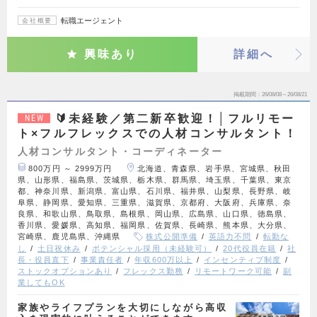
転職エージェント
会社概要
興味あり
詳細へ
掲載期間
26/08/08～26/08/21
🔰未経験／第二新卒歓迎！│フルリモー
NEW
ト×フルフレックスでの人材コンサルタント！
人材コンサルタント・コーディネーター
800万円 ～ 2999万円
北海道、青森県、岩手県、宮城県、秋田
県、山形県、福島県、茨城県、栃木県、群馬県、埼玉県、千葉県、東京
都、神奈川県、新潟県、富山県、石川県、福井県、山梨県、長野県、岐
阜県、静岡県、愛知県、三重県、滋賀県、京都府、大阪府、兵庫県、奈
良県、和歌山県、鳥取県、島根県、岡山県、広島県、山口県、徳島県、
香川県、愛媛県、高知県、福岡県、佐賀県、長崎県、熊本県、大分県、
宮崎県、鹿児島県、沖縄県
株式公開準備
英語力不問
転勤な
し
土日祝休み
ポテンシャル採用（未経験可）
20代役員在籍
社
長・役員直下
事業責任者
年収600万以上
インセンティブ制度
ストックオプションあり
フレックス勤務
リモートワーク可能
副
業してもOK
家族やライフプランを大切にしながら高収