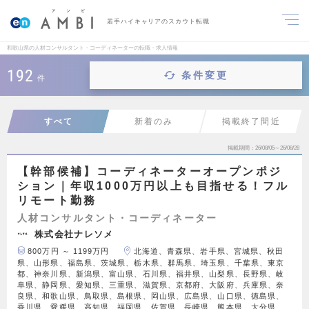
若手ハイキャリアのスカウト転職
和歌山県の人材コンサルタント・コーディネーターの転職・求人情報
192
条件変更
件
すべて
新着のみ
掲載終了間近
掲載期間
26/08/05～26/08/28
【幹部候補】コーディネーターオープンポジ
ション｜年収1000万円以上も目指せる！フル
リモート勤務
人材コンサルタント・コーディネーター
株式会社ナレソメ
800万円 ～ 1199万円
北海道、青森県、岩手県、宮城県、秋田
県、山形県、福島県、茨城県、栃木県、群馬県、埼玉県、千葉県、東京
都、神奈川県、新潟県、富山県、石川県、福井県、山梨県、長野県、岐
阜県、静岡県、愛知県、三重県、滋賀県、京都府、大阪府、兵庫県、奈
良県、和歌山県、鳥取県、島根県、岡山県、広島県、山口県、徳島県、
香川県、愛媛県、高知県、福岡県、佐賀県、長崎県、熊本県、大分県、