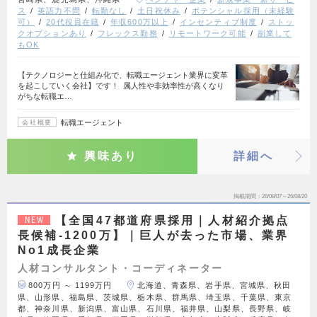
ス
英語力不問
転勤なし
土日祝休み
ポテンシャル採用（未経験
可）
20代役員在籍
年収600万以上
インセンティブ制度
ストッ
クオプションあり
フレックス勤務
リモートワーク可能
副業して
もOK
【テクノロジーと仕組み化で、転職エージェント業界に変革
を起こしていく会社】です！ 属人性や非効率性が高くなり
がちな転職エ…
転職エージェント
会社概要
興味あり
詳細へ
掲載期間
26/08/07～26/08/20
【全国47都道府県採用｜人材紹介拠点
NEW
長候補-1200万】｜巨人が去った市場、業界
No1成長企業
人材コンサルタント・コーディネーター
800万円 ～ 1199万円
北海道、青森県、岩手県、宮城県、秋田
県、山形県、福島県、茨城県、栃木県、群馬県、埼玉県、千葉県、東京
都、神奈川県、新潟県、富山県、石川県、福井県、山梨県、長野県、岐