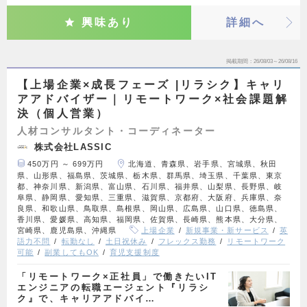
興味あり
詳細へ
掲載期間
26/08/03～26/08/16
【上場企業×成長フェーズ |リラシク】キャリ
アアドバイザー｜リモートワーク×社会課題解
決（個人営業）
人材コンサルタント・コーディネーター
株式会社LASSIC
450万円 ～ 699万円
北海道、青森県、岩手県、宮城県、秋田
県、山形県、福島県、茨城県、栃木県、群馬県、埼玉県、千葉県、東京
都、神奈川県、新潟県、富山県、石川県、福井県、山梨県、長野県、岐
阜県、静岡県、愛知県、三重県、滋賀県、京都府、大阪府、兵庫県、奈
良県、和歌山県、鳥取県、島根県、岡山県、広島県、山口県、徳島県、
香川県、愛媛県、高知県、福岡県、佐賀県、長崎県、熊本県、大分県、
宮崎県、鹿児島県、沖縄県
上場企業
新規事業・新サービス
英
語力不問
転勤なし
土日祝休み
フレックス勤務
リモートワーク
可能
副業してもOK
育児支援制度
「リモートワーク×正社員」で働きたいIT
エンジニアの転職エージェント『リラシ
ク』で、キャリアアドバイ…