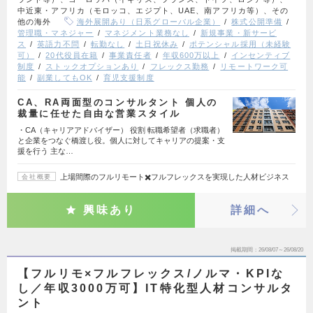
中近東・アフリカ（モロッコ、エジプト、UAE、南アフリカ等）、その
他の海外
海外展開あり（日系グローバル企業）
株式公開準備
管理職・マネジャー
マネジメント業務なし
新規事業・新サービ
ス
英語力不問
転勤なし
土日祝休み
ポテンシャル採用（未経験
可）
20代役員在籍
事業責任者
年収600万以上
インセンティブ
制度
ストックオプションあり
フレックス勤務
リモートワーク可
能
副業してもOK
育児支援制度
CA、RA両面型のコンサルタント 個人の
裁量に任せた自由な営業スタイル
・CA（キャリアアドバイザー） 役割 転職希望者（求職者）
と企業をつなぐ橋渡し役。個人に対してキャリアの提案・支
援を行う 主な…
上場間際のフルリモート✖️フルフレックスを実現した人材ビジネス
会社概要
興味あり
詳細へ
掲載期間
26/08/07～26/08/20
【フルリモ×フルフレックス/ノルマ・KPIな
し／年収3000万可】IT特化型人材コンサルタ
ント