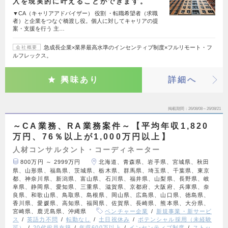
入を現実的に叶えることができます。
▼CA（キャリアアドバイザー） 役割 ・転職希望者（求職
者）と企業をつなぐ橋渡し役。個人に対してキャリアの提
案・支援を行う 主…
急成長企業×業界最高水準のインセンティブ制度×フルリモート・フ
会社概要
ルフレックス。
興味あり
詳細へ
掲載期間
26/08/08～26/08/21
～CA業務、RA業務案件～【平均年収1,820
万円、76％以上が1,000万円以上】
人材コンサルタント・コーディネーター
800万円 ～ 2999万円
北海道、青森県、岩手県、宮城県、秋田
県、山形県、福島県、茨城県、栃木県、群馬県、埼玉県、千葉県、東京
都、神奈川県、新潟県、富山県、石川県、福井県、山梨県、長野県、岐
阜県、静岡県、愛知県、三重県、滋賀県、京都府、大阪府、兵庫県、奈
良県、和歌山県、鳥取県、島根県、岡山県、広島県、山口県、徳島県、
香川県、愛媛県、高知県、福岡県、佐賀県、長崎県、熊本県、大分県、
宮崎県、鹿児島県、沖縄県
ベンチャー企業
新規事業・新サービ
ス
英語力不問
転勤なし
土日祝休み
ポテンシャル採用（未経験
可）
20代役員在籍
年収600万以上
インセンティブ制度
ストッ