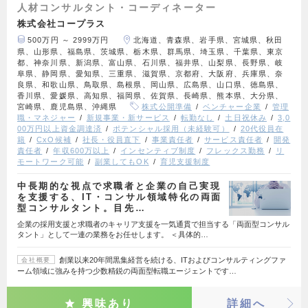
人材コンサルタント・コーディネーター
株式会社コープラス
500万円 ～ 2999万円
北海道、青森県、岩手県、宮城県、秋田
県、山形県、福島県、茨城県、栃木県、群馬県、埼玉県、千葉県、東京
都、神奈川県、新潟県、富山県、石川県、福井県、山梨県、長野県、岐
阜県、静岡県、愛知県、三重県、滋賀県、京都府、大阪府、兵庫県、奈
良県、和歌山県、鳥取県、島根県、岡山県、広島県、山口県、徳島県、
香川県、愛媛県、高知県、福岡県、佐賀県、長崎県、熊本県、大分県、
宮崎県、鹿児島県、沖縄県
株式公開準備
ベンチャー企業
管理
職・マネジャー
新規事業・新サービス
転勤なし
土日祝休み
3,0
00万円以上資金調達済
ポテンシャル採用（未経験可）
20代役員在
籍
CxO候補
社長・役員直下
事業責任者
サービス責任者
開発
責任者
年収600万以上
インセンティブ制度
フレックス勤務
リ
モートワーク可能
副業してもOK
育児支援制度
中長期的な視点で求職者と企業の自己実現
を支援する、IT・コンサル領域特化の両面
型コンサルタント。目先…
企業の採用支援と求職者のキャリア支援を一気通貫で担当する「両面型コンサル
タント」として一連の業務をお任せします。 ＜具体的…
創業以来20年間黒集経営を続ける、ITおよびコンサルティングファ
会社概要
ーム領域に強みを持つ少数精鋭の両面型転職エージェントです…
興味あり
詳細へ