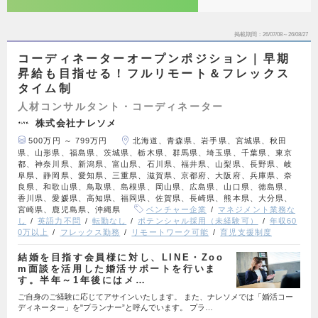
掲載期間
26/07/08～26/08/27
コーディネーターオープンポジション｜早期
昇給も目指せる！フルリモート＆フレックス
タイム制
人材コンサルタント・コーディネーター
株式会社ナレソメ
500万円 ～ 799万円
北海道、青森県、岩手県、宮城県、秋田
県、山形県、福島県、茨城県、栃木県、群馬県、埼玉県、千葉県、東京
都、神奈川県、新潟県、富山県、石川県、福井県、山梨県、長野県、岐
阜県、静岡県、愛知県、三重県、滋賀県、京都府、大阪府、兵庫県、奈
良県、和歌山県、鳥取県、島根県、岡山県、広島県、山口県、徳島県、
香川県、愛媛県、高知県、福岡県、佐賀県、長崎県、熊本県、大分県、
宮崎県、鹿児島県、沖縄県
ベンチャー企業
マネジメント業務な
し
英語力不問
転勤なし
ポテンシャル採用（未経験可）
年収60
0万以上
フレックス勤務
リモートワーク可能
育児支援制度
結婚を目指す会員様に対し、LINE・Zoo
m面談を活用した婚活サポートを行いま
す。半年～1年後にはメ…
ご自身のご経験に応じてアサインいたします。 また、ナレソメでは「婚活コー
ディネーター」を"プランナー”と呼んでいます。 プラ…