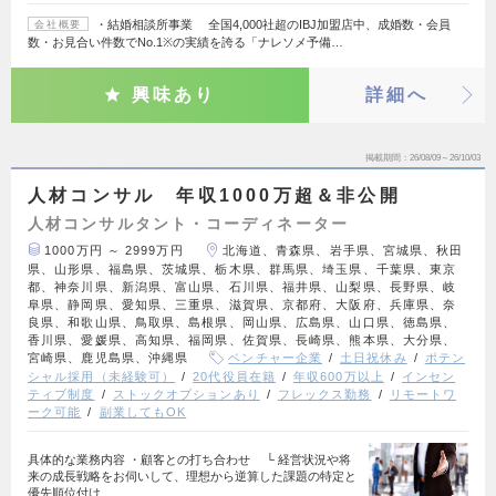
・結婚相談所事業 全国4,000社超のIBJ加盟店中、成婚数・会員
会社概要
数・お見合い件数でNo.1※の実績を誇る「ナレソメ予備…
興味あり
詳細へ
掲載期間
26/08/09～26/10/03
人材コンサル 年収1000万超＆非公開
人材コンサルタント・コーディネーター
1000万円 ～ 2999万円
北海道、青森県、岩手県、宮城県、秋田
県、山形県、福島県、茨城県、栃木県、群馬県、埼玉県、千葉県、東京
都、神奈川県、新潟県、富山県、石川県、福井県、山梨県、長野県、岐
阜県、静岡県、愛知県、三重県、滋賀県、京都府、大阪府、兵庫県、奈
良県、和歌山県、鳥取県、島根県、岡山県、広島県、山口県、徳島県、
香川県、愛媛県、高知県、福岡県、佐賀県、長崎県、熊本県、大分県、
宮崎県、鹿児島県、沖縄県
ベンチャー企業
土日祝休み
ポテン
シャル採用（未経験可）
20代役員在籍
年収600万以上
インセン
ティブ制度
ストックオプションあり
フレックス勤務
リモートワ
ーク可能
副業してもOK
具体的な業務内容 ・顧客との打ち合わせ └ 経営状況や将
来の成長戦略をお伺いして、理想から逆算した課題の特定と
優先順位付け…