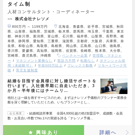
タイム制
人材コンサルタント・コーディネーター
株式会社ナレソメ
800万円 ～ 1199万円
北海道、青森県、岩手県、宮城県、秋田
県、山形県、福島県、茨城県、栃木県、群馬県、埼玉県、千葉県、東京
都、神奈川県、新潟県、富山県、石川県、福井県、山梨県、長野県、岐
阜県、静岡県、愛知県、三重県、滋賀県、京都府、大阪府、兵庫県、奈
良県、和歌山県、鳥取県、島根県、岡山県、広島県、山口県、徳島県、
香川県、愛媛県、高知県、福岡県、佐賀県、長崎県、熊本県、大分県、
宮崎県、鹿児島県、沖縄県
ベンチャー企業
管理職・マネジャ
ー
マネジメント業務なし
英語力不問
転勤なし
ポテンシャル採
用（未経験可）
年収600万以上
フレックス勤務
リモートワーク可
能
育児支援制度
結婚を目指す会員様に対し婚活サポートを
行います。入社後早期に自走いただき、3
か月～半年後にはチームリ…
他社とは一線を画すサービスのため、まずはナレソメ予備校のプランナー業務全
般を深く理解していただくため、いちプランナーとし…
・結婚相談所事業 全国4,000社超のIBJ加盟店中、成婚数・会員
会社概要
数・お見合い件数でNo.1※の実績を誇る「ナレソメ予備…
興味あり
詳細へ