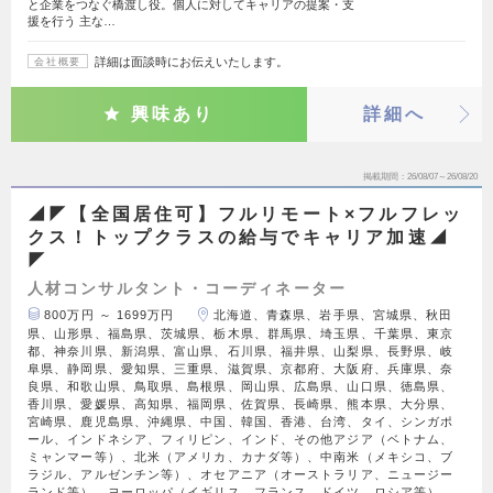
と企業をつなぐ橋渡し役。個人に対してキャリアの提案・支
援を行う 主な…
詳細は面談時にお伝えいたします。
会社概要
興味あり
詳細へ
掲載期間
26/08/07～26/08/20
◢◤【全国居住可】フルリモート×フルフレッ
クス！トップクラスの給与でキャリア加速◢
◤
人材コンサルタント・コーディネーター
800万円 ～ 1699万円
北海道、青森県、岩手県、宮城県、秋田
県、山形県、福島県、茨城県、栃木県、群馬県、埼玉県、千葉県、東京
都、神奈川県、新潟県、富山県、石川県、福井県、山梨県、長野県、岐
阜県、静岡県、愛知県、三重県、滋賀県、京都府、大阪府、兵庫県、奈
良県、和歌山県、鳥取県、島根県、岡山県、広島県、山口県、徳島県、
香川県、愛媛県、高知県、福岡県、佐賀県、長崎県、熊本県、大分県、
宮崎県、鹿児島県、沖縄県、中国、韓国、香港、台湾、タイ、シンガポ
ール、インドネシア、フィリピン、インド、その他アジア（ベトナム、
ミャンマー等）、北米（アメリカ、カナダ等）、中南米（メキシコ、ブ
ラジル、アルゼンチン等）、オセアニア（オーストラリア、ニュージー
ランド等）、ヨーロッパ（イギリス、フランス、ドイツ、ロシア等）、