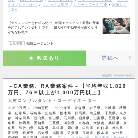
クオプションあり
フレックス勤務
リモートワーク可能
副業して
もOK
【テクノロジーと仕組み化で、転職エージェント業界に変革
を起こしていく会社】です！ 属人性や非効率性が高くなり
がちな転職エ…
転職エージェント
会社概要
興味あり
詳細へ
掲載期間
26/08/08～26/08/21
～CA業務、RA業務案件～【平均年収1,820
万円、76％以上が1,000万円以上】
人材コンサルタント・コーディネーター
800万円 ～ 2999万円
北海道、青森県、岩手県、宮城県、秋田
県、山形県、福島県、茨城県、栃木県、群馬県、埼玉県、千葉県、東京
都、神奈川県、新潟県、富山県、石川県、福井県、山梨県、長野県、岐
阜県、静岡県、愛知県、三重県、滋賀県、京都府、大阪府、兵庫県、奈
良県、和歌山県、鳥取県、島根県、岡山県、広島県、山口県、徳島県、
香川県、愛媛県、高知県、福岡県、佐賀県、長崎県、熊本県、大分県、
宮崎県、鹿児島県、沖縄県
ベンチャー企業
新規事業・新サービ