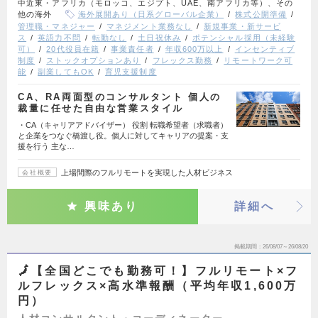
中近東・アフリカ（モロッコ、エジプト、UAE、南アフリカ等）、その
他の海外
海外展開あり（日系グローバル企業）
株式公開準備
管理職・マネジャー
マネジメント業務なし
新規事業・新サービ
ス
英語力不問
転勤なし
土日祝休み
ポテンシャル採用（未経験
可）
20代役員在籍
事業責任者
年収600万以上
インセンティブ
制度
ストックオプションあり
フレックス勤務
リモートワーク可
能
副業してもOK
育児支援制度
CA、RA両面型のコンサルタント 個人の
裁量に任せた自由な営業スタイル
・CA（キャリアアドバイザー） 役割 転職希望者（求職者）
と企業をつなぐ橋渡し役。個人に対してキャリアの提案・支
援を行う 主な…
上場間際のフルリモートを実現した人材ビジネス
会社概要
興味あり
詳細へ
掲載期間
26/08/07～26/08/20
🗾【全国どこでも勤務可！】フルリモート×フ
ルフレックス×高水準報酬（平均年収1,600万
円）