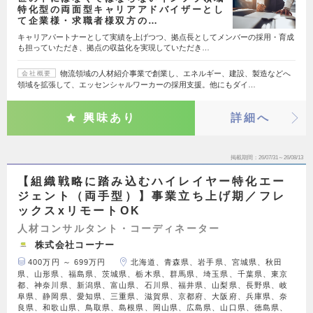
特化型の両面型キャリアアドバイザーとし
て企業様・求職者様双方の…
キャリアパートナーとして実績を上げつつ、拠点長としてメンバーの採用・育成
も担っていただき、拠点の収益化を実現していただき…
物流領域の人材紹介事業で創業し、エネルギー、建設、製造などへ
会社概要
領域を拡張して、エッセンシャルワーカーの採用支援。他にもダイ…
興味あり
詳細へ
掲載期間
26/07/31～26/08/13
【組織戦略に踏み込むハイレイヤー特化エー
ジェント（両手型）】事業立ち上げ期／フレ
ックスxリモートOK
人材コンサルタント・コーディネーター
株式会社コーナー
400万円 ～ 699万円
北海道、青森県、岩手県、宮城県、秋田
県、山形県、福島県、茨城県、栃木県、群馬県、埼玉県、千葉県、東京
都、神奈川県、新潟県、富山県、石川県、福井県、山梨県、長野県、岐
阜県、静岡県、愛知県、三重県、滋賀県、京都府、大阪府、兵庫県、奈
良県、和歌山県、鳥取県、島根県、岡山県、広島県、山口県、徳島県、