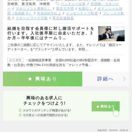
宮崎県、鹿児島県、沖縄県
ベンチャー企業
管理職・マネジャ
ー
マネジメント業務なし
英語力不問
転勤なし
ポテンシャル採
用（未経験可）
年収600万以上
インセンティブ制度
フレックス勤
務
リモートワーク可能
育児支援制度
結婚を目指す会員様に対し婚活サポートを
行います。入社後早期に自走いただき、3
か月～半年後にはチームリ…
ご自身のご経験に応じてアサインいたします。 また、ナレソメでは「婚活コー
ディネーター」を"プランナー”と呼んでいます。 幹部…
・結婚相談所事業 全国4,000社超のIBJ加盟店中、成婚数・会員
会社概要
数・お見合い件数でNo.1※の実績を誇る「ナレソメ予備…
興味あり
詳細へ
興味のある求人に
チェックをつけよう!
興味あり
スカウトのマッチング精度があがる!
その求人への合格可能性がわかる!
掲載期間
26/08/05～26/08/18