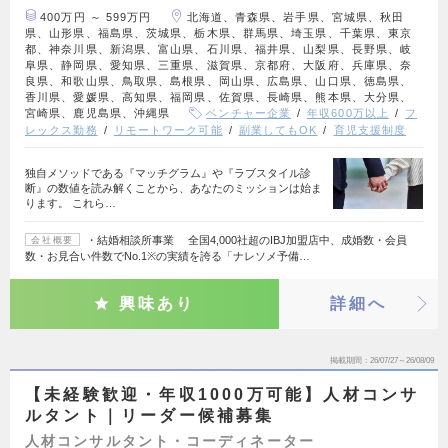
400万円 ～ 599万円
北海道、青森県、岩手県、宮城県、秋田
県、山形県、福島県、茨城県、栃木県、群馬県、埼玉県、千葉県、東京
都、神奈川県、新潟県、富山県、石川県、福井県、山梨県、長野県、岐
阜県、静岡県、愛知県、三重県、滋賀県、京都府、大阪府、兵庫県、奈
良県、和歌山県、鳥取県、島根県、岡山県、広島県、山口県、徳島県、
香川県、愛媛県、高知県、福岡県、佐賀県、長崎県、熊本県、大分県、
宮崎県、鹿児島県、沖縄県
ベンチャー企業
年収600万以上
フ
レックス勤務
リモートワーク可能
副業してもOK
育児支援制度
独自メソッドである『マッチグラム』や『ラブスタイル診
断』の数値を読み解くことから、あなたのミッションは始ま
ります。 これら…
・結婚相談所事業 全国4,000社超のIBJ加盟店中、成婚数・会員
会社概要
数・お見合い件数でNo.1※の実績を誇る「ナレソメ予備…
興味あり
詳細へ
掲載期間
26/07/27～26/08/09
【未経験歓迎・年収1000万可能】人材コンサ
ルタント｜リーダー候補募集
人材コンサルタント・コーディネーター