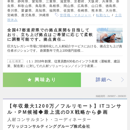
阜県、静岡県、愛知県、三重県、滋賀県、京都府、大阪府、兵庫県、奈
良県、和歌山県、鳥取県、島根県、岡山県、広島県、山口県、徳島県、
香川県、愛媛県、高知県、福岡県、佐賀県、長崎県、熊本県、大分県、
宮崎県、鹿児島県、沖縄県
管理職・マネジャー
転勤なし
土日
祝休み
全国47都道府県での拠点展開を目指して
おり、立ち上げ拠点はご希望に応じて柔軟
に調整可能です。拠点責任…
巨大なレガシー市場に領域特化した人材紹介サービスにおける、拠点立ち上げ責
任者ポジションです。 創業数年で売上100億円規模…
（１）2018年創業、従業員数630名のインフラ産業（運輸業、建設
会社概要
業、製造業）に対しての人材ソリューション／インフラ産業…
興味あり
詳細へ
掲載期間
26/08/07～26/08/20
【年収最大1200万／フルリモート】ITコンサ
ル・PM候補◆最上流のDX戦略から参画
人材コンサルタント・コーディネーター
ブリッジコンサルティンググループ株式会社