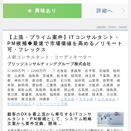
興味あり
詳細へ
掲載期間
26/08/07～26/08/20
【上流・プライム案件】ITコンサルタント・
PM候補◆最速で市場価値を高める／リモート
可・フレックス
人材コンサルタント・コーディネーター
ブリッジコンサルティンググループ株式会社
800万円 ～ 1249万円
北海道、青森県、岩手県、宮城県、秋田
県、山形県、福島県、茨城県、栃木県、群馬県、埼玉県、千葉県、東京
都、神奈川県、新潟県、富山県、石川県、福井県、山梨県、長野県、岐
阜県、静岡県、愛知県、三重県、滋賀県、京都府、大阪府、兵庫県、奈
良県、和歌山県、鳥取県、島根県、岡山県、広島県、山口県、徳島県、
香川県、愛媛県、高知県、福岡県、佐賀県、長崎県、熊本県、大分県、
宮崎県、鹿児島県、沖縄県
上場企業
大手企業
土日祝休み
年収600万以上
リモートワーク可能
顧客のDXを最上流から牽引するITコンサ
ルタント・PM候補として、システム戦略
立案から要件定義、開発…
大手企業を中心としたクライアントの経営課題をITの力で解決する、最上流のコ