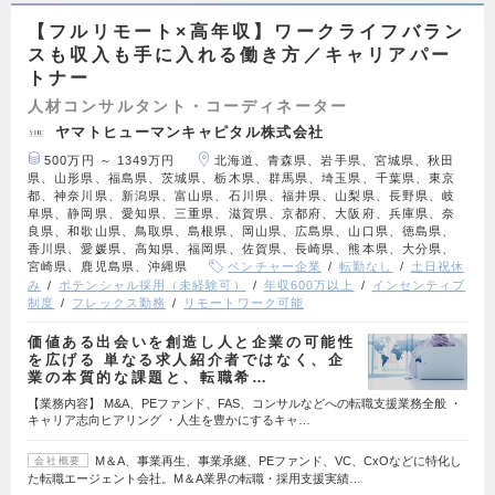
【フルリモート×高年収】ワークライフバラン
スも収入も手に入れる働き方／キャリアパー
トナー
人材コンサルタント・コーディネーター
ヤマトヒューマンキャピタル株式会社
500万円 ～ 1349万円
北海道、青森県、岩手県、宮城県、秋田
県、山形県、福島県、茨城県、栃木県、群馬県、埼玉県、千葉県、東京
都、神奈川県、新潟県、富山県、石川県、福井県、山梨県、長野県、岐
阜県、静岡県、愛知県、三重県、滋賀県、京都府、大阪府、兵庫県、奈
良県、和歌山県、鳥取県、島根県、岡山県、広島県、山口県、徳島県、
香川県、愛媛県、高知県、福岡県、佐賀県、長崎県、熊本県、大分県、
宮崎県、鹿児島県、沖縄県
ベンチャー企業
転勤なし
土日祝休
み
ポテンシャル採用（未経験可）
年収600万以上
インセンティブ
制度
フレックス勤務
リモートワーク可能
価値ある出会いを創造し人と企業の可能性
を広げる 単なる求人紹介者ではなく、企
業の本質的な課題と、転職希…
【業務内容】 M&A、PEファンド、FAS、コンサルなどへの転職支援業務全般 ・
キャリア志向ヒアリング ・人生を豊かにするキャ…
M＆A、事業再生、事業承継、PEファンド、VC、CxOなどに特化し
会社概要
た転職エージェント会社。M＆A業界の転職・採用支援実績…