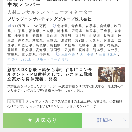
中核メンバー
人材コンサルタント・コーディネーター
ブリッジコンサルティンググループ株式会社
800万円 ～ 1249万円
北海道、青森県、岩手県、宮城県、秋田
県、山形県、福島県、茨城県、栃木県、群馬県、埼玉県、千葉県、東京
都、神奈川県、新潟県、富山県、石川県、福井県、山梨県、長野県、岐
阜県、静岡県、愛知県、三重県、滋賀県、京都府、大阪府、兵庫県、奈
良県、和歌山県、鳥取県、島根県、岡山県、広島県、山口県、徳島県、
香川県、愛媛県、高知県、福岡県、佐賀県、長崎県、熊本県、大分県、
宮崎県、鹿児島県、沖縄県
上場企業
大手企業
土日祝休み
年収600万以上
リモートワーク可能
顧客のDXを最上流から牽引するITコンサ
ルタント・PM候補として、システム戦略
立案から要件定義、開発…
大手企業を中心としたクライアントの経営課題をITの力で解決する、最上流のコ
ンサルティングおよびPM業務をお任せします。具…
クライアントのビジネス変革をITの上流工程から支える、少数精鋭
会社概要
のITコンサルティングおよびDXソリューションカンパニーで…
興味あり
詳細へ