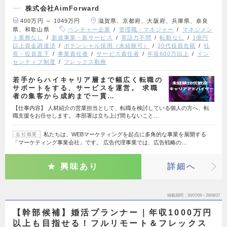
株式会社AimForward
400万円 ～ 1049万円
滋賀県、京都府、大阪府、兵庫県、奈良
県、和歌山県
ベンチャー企業
管理職・マネジャー
マネジメン
ト業務なし
新規事業・新サービス
英語力不問
転勤なし
1億円
以上資金調達済
ポテンシャル採用（未経験可）
20代役員在籍
社
長・役員直下
事業責任者
サービス責任者
年収600万以上
イン
センティブ制度
フレックス勤務
若手からハイキャリア層まで幅広く転職の
サポートをする、サービスを運営。 求職
者の集客から成約まで一貫…
【仕事内容】 人材紹介の営業担当として、転職を検討している個人の方へ、転
職支援をお任せします。 本部署は立ち上げ間もないこと…
私たちは、WEBマーケティングを起点に多角的な事業を展開する
会社概要
「マーケティング事業会社」です。 広告代理事業では、広告戦略の…
興味あり
詳細へ
掲載期間
26/07/08～26/08/27
【幹部候補】婚活プランナー｜年収1000万円
以上も目指せる！フルリモート＆フレックス