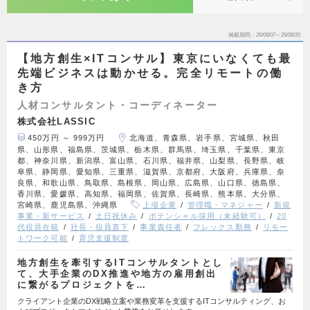
掲載期間
26/08/07～26/08/20
【地方創生×ITコンサル】東京にいなくても最
先端ビジネスは動かせる。完全リモートの働
き方
人材コンサルタント・コーディネーター
株式会社LASSIC
450万円 ～ 999万円
北海道、青森県、岩手県、宮城県、秋田
県、山形県、福島県、茨城県、栃木県、群馬県、埼玉県、千葉県、東京
都、神奈川県、新潟県、富山県、石川県、福井県、山梨県、長野県、岐
阜県、静岡県、愛知県、三重県、滋賀県、京都府、大阪府、兵庫県、奈
良県、和歌山県、鳥取県、島根県、岡山県、広島県、山口県、徳島県、
香川県、愛媛県、高知県、福岡県、佐賀県、長崎県、熊本県、大分県、
宮崎県、鹿児島県、沖縄県
上場企業
管理職・マネジャー
新規
事業・新サービス
土日祝休み
ポテンシャル採用（未経験可）
20
代役員在籍
社長・役員直下
事業責任者
フレックス勤務
リモー
トワーク可能
育児支援制度
地方創生を牽引するITコンサルタントとし
て、大手企業のDX推進や地方の雇用創出
に繋がるプロジェクトを…
クライアント企業のDX戦略立案や業務変革を支援するITコンサルティング、お