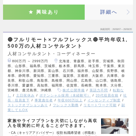
興味あり
詳細へ
掲載期間
26/08/07～26/08/20
🔴フルリモート×フルフレックス🔴平均年収1,
500万の人材コンサルタント
人材コンサルタント・コーディネーター
800万円 ～ 2999万円
北海道、青森県、岩手県、宮城県、秋田
県、山形県、福島県、茨城県、栃木県、群馬県、埼玉県、千葉県、東京
都、神奈川県、新潟県、富山県、石川県、福井県、山梨県、長野県、岐
阜県、静岡県、愛知県、三重県、滋賀県、京都府、大阪府、兵庫県、奈
良県、和歌山県、鳥取県、島根県、岡山県、広島県、山口県、徳島県、
香川県、愛媛県、高知県、福岡県、佐賀県、長崎県、熊本県、大分県、
宮崎県、鹿児島県、沖縄県
株式公開準備
英語力不問
転勤な
し
土日祝休み
ポテンシャル採用（未経験可）
20代役員在籍
社
長・役員直下
事業責任者
年収600万以上
インセンティブ制度
ストックオプションあり
フレックス勤務
リモートワーク可能
副
業してもOK
家族やライフプランを大切にしながら高収
入を現実的に叶えることができます。
・CA（キャリアアドバイザー） 役割 転職希望者（求職者）