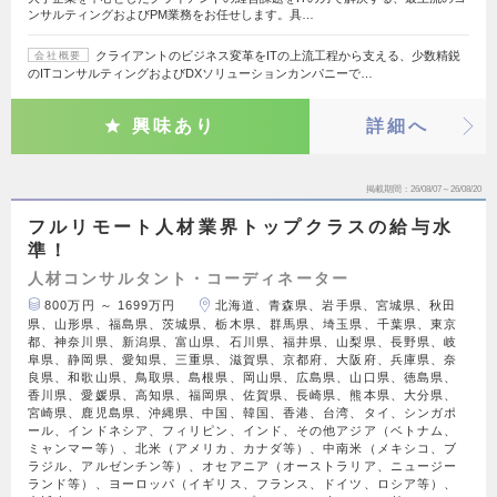
ンサルティングおよびPM業務をお任せします。具…
クライアントのビジネス変革をITの上流工程から支える、少数精鋭
会社概要
のITコンサルティングおよびDXソリューションカンパニーで…
興味あり
詳細へ
掲載期間
26/08/07～26/08/20
フルリモート人材業界トップクラスの給与水
準！
人材コンサルタント・コーディネーター
800万円 ～ 1699万円
北海道、青森県、岩手県、宮城県、秋田
県、山形県、福島県、茨城県、栃木県、群馬県、埼玉県、千葉県、東京
都、神奈川県、新潟県、富山県、石川県、福井県、山梨県、長野県、岐
阜県、静岡県、愛知県、三重県、滋賀県、京都府、大阪府、兵庫県、奈
良県、和歌山県、鳥取県、島根県、岡山県、広島県、山口県、徳島県、
香川県、愛媛県、高知県、福岡県、佐賀県、長崎県、熊本県、大分県、
宮崎県、鹿児島県、沖縄県、中国、韓国、香港、台湾、タイ、シンガポ
ール、インドネシア、フィリピン、インド、その他アジア（ベトナム、
ミャンマー等）、北米（アメリカ、カナダ等）、中南米（メキシコ、ブ
ラジル、アルゼンチン等）、オセアニア（オーストラリア、ニュージー
ランド等）、ヨーロッパ（イギリス、フランス、ドイツ、ロシア等）、