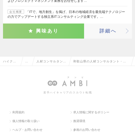
よびプロジェクトマネジメント業務をお任せします…
「ITで、地方創生」を掲げ、日本の地域経済を最先端テクノロジー
会社概要
の力でアップデートする独立系ITコンサルティング企業です。…
興味あり
詳細へ
ハイクラ
営
人材コンサルタン
和歌山県の人材コンサルタント・コ
ス求人TO
業
ト・コーディネータ
ーディネーターの転職・求人情報一
P
系
ー
覧
若手ハイキャリアのスカウト転職
利用規約
求人情報に関するポリシー
個人情報の取り扱い
推奨環境
ヘルプ・お問い合わせ
参画のお問い合わせ