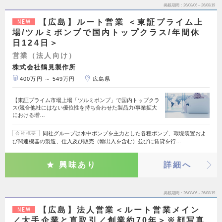
掲載期間
26/08/06～26/08/19
【広島】ルート営業 ＜東証プライム上
NEW
場/ツルミポンプで国内トップクラス/年間休
日124日＞
営業（法人向け）
株式会社鶴見製作所
400万円 ～ 549万円
広島県
【東証プライム市場上場「ツルミポンプ」で国内トップクラ
ス/競合他社にはない優位性を持ち合わせた製品力/事業拡大
における増…
同社グループは水中ポンプを主力とした各種ポンプ、環境装置およ
会社概要
び関連機器の製造、仕入及び販売（輸出入を含む）並びに賃貸を行…
興味あり
詳細へ
掲載期間
26/08/06～26/08/19
【広島】法人営業＜ルート営業メイン
NEW
／大手企業と直取引／創業約70年＞※顔写真