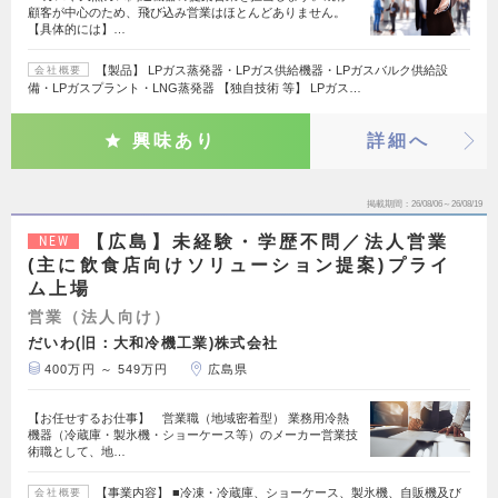
顧客が中心のため、飛び込み営業はほとんどありません。
【具体的には】…
【製品】 LPガス蒸発器・LPガス供給機器・LPガスバルク供給設
会社概要
備・LPガスプラント・LNG蒸発器 【独自技術 等】 LPガス…
興味あり
詳細へ
掲載期間
26/08/06～26/08/19
【広島】未経験・学歴不問／法人営業
NEW
(主に飲食店向けソリューション提案)プライ
ム上場
営業（法人向け）
だいわ(旧：大和冷機工業)株式会社
400万円 ～ 549万円
広島県
【お任せするお仕事】 営業職（地域密着型） 業務用冷熱
機器（冷蔵庫・製氷機・ショーケース等）のメーカー営業技
術職として、地…
【事業内容】 ■冷凍・冷蔵庫、ショーケース、製氷機、自販機及び
会社概要