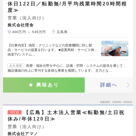
休日122日／転勤無/月平均残業時間20時間程
度≫
営業（法人向け）
株式会社理舎
400万円 ～ 549万円
広島県
【仕事内容】 病院・クリニックなどの医療機関に対し製
品・サービスの提案を行います。 ■提案商材・サービス例：
病室TVシステム…
医療・福祉分野を中心に、設備・空間・システムの提供を通じて、
会社概要
施設価値の向上に寄与する多様な事業を展開しています。 主力とな…
興味あり
詳細へ
掲載期間
26/08/06～26/08/19
【広島】土木法人営業≪転勤無/土日祝
NEW
休み/年休120日≫
営業（法人向け）
株式会社アマノ