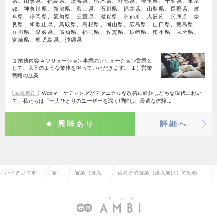
県、山形県、福島県、茨城県、栃木県、群馬県、埼玉県、千葉県、東京
都、神奈川県、新潟県、富山県、石川県、福井県、山梨県、長野県、岐
阜県、静岡県、愛知県、三重県、滋賀県、京都府、大阪府、兵庫県、奈
良県、和歌山県、鳥取県、島根県、岡山県、広島県、山口県、徳島県、
香川県、愛媛県、高知県、福岡県、佐賀県、長崎県、熊本県、大分県、
宮崎県、鹿児島県、沖縄県
◻︎ 業務内容 AIソリューション事業のソリューション営業と
して、以下のような業務を担っていただきます。 １）営業
戦略の立案…
Webマーケティングがテクニカルな改善に終始しがちな現代におい
会社概要
て、私たちは「一人ひとりのユーザーを深く理解し、最適な体験…
興味あり
詳細へ
ハイクラス求人
営業
営業（法人向
広島県の営業（法人向け）の転職・
TOP
系
け）
求人情報一覧