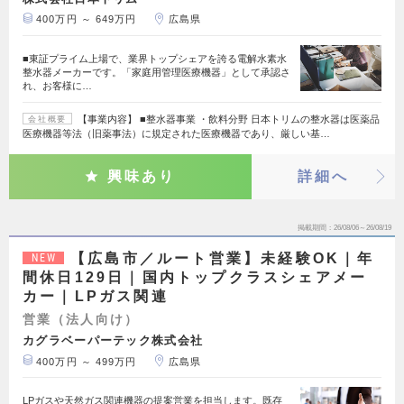
400万円 ～ 649万円
広島県
■東証プライム上場で、業界トップシェアを誇る電解水素水
整水器メーカーです。「家庭用管理医療機器」として承認さ
れ、お客様に…
【事業内容】 ■整水器事業 ・飲料分野 日本トリムの整水器は医薬品
会社概要
医療機器等法（旧薬事法）に規定された医療機器であり、厳しい基…
興味あり
詳細へ
掲載期間
26/08/06～26/08/19
【広島市／ルート営業】未経験OK｜年
NEW
間休日129日｜国内トップクラスシェアメー
カー｜LPガス関連
営業（法人向け）
カグラベーパーテック株式会社
400万円 ～ 499万円
広島県
LPガスや天然ガス関連機器の提案営業を担当します。既存