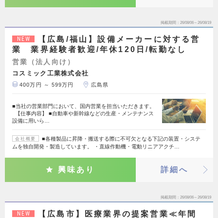
掲載期間
26/08/06～26/08/19
【広島/福山】設備メーカーに対する営
NEW
業 業界経験者歓迎/年休120日/転勤なし
営業（法人向け）
コスミック工業株式会社
400万円 ～ 599万円
広島県
■当社の営業部門において、国内営業を担当いただきます。
【仕事内容】 ■自動車や新幹線などの生産・メンテナンス
設備に用いら…
■各種製品に昇降・搬送する際に不可欠となる下記の装置・システ
会社概要
ムを独自開発・製造しています。 ・直線作動機・電動リニアアクチ…
興味あり
詳細へ
掲載期間
26/08/06～26/08/19
【広島市】医療業界の提案営業≪年間
NEW