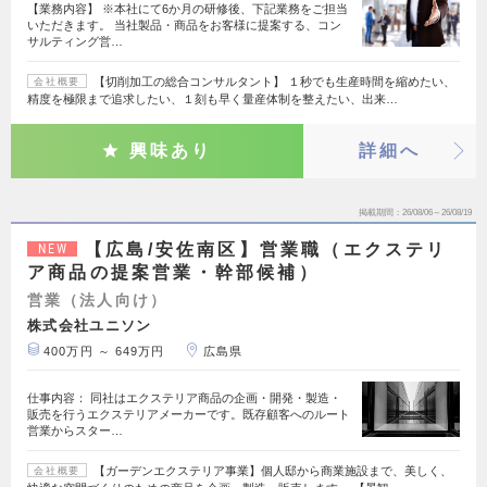
【業務内容】 ※本社にて6か月の研修後、下記業務をご担当
いただきます。 当社製品・商品をお客様に提案する、コン
サルティング営…
【切削加工の総合コンサルタント】 １秒でも生産時間を縮めたい、
会社概要
精度を極限まで追求したい、１刻も早く量産体制を整えたい、出来…
興味あり
詳細へ
掲載期間
26/08/06～26/08/19
【広島/安佐南区】営業職（エクステリ
NEW
ア商品の提案営業・幹部候補）
営業（法人向け）
株式会社ユニソン
400万円 ～ 649万円
広島県
仕事内容： 同社はエクステリア商品の企画・開発・製造・
販売を行うエクステリアメーカーです。既存顧客へのルート
営業からスター…
【ガーデンエクステリア事業】個人邸から商業施設まで、美しく、
会社概要