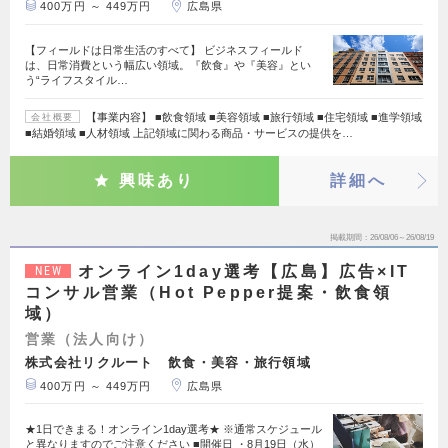
400万円 ～ 449万円
広島県
【フィールドは日常生活のすべて】 ビジネスフィールド
は、日常消費という幅広い領域。『飲食』や『美容』とい
う“ライフスタイル…
【事業内容】 ■飲食領域 ■美容領域 ■旅行領域 ■住宅領域 ■進学領域
会社概要
■結婚領域 ■人材領域 上記領域に関わる商品・サービスの提供を…
興味あり
詳細へ
掲載期間
26/08/06～26/08/19
オンライン1day選考【広島】広告×IT
NEW
コンサル営業（Hot Pepper提案・飲食領
域）
営業（法人向け）
株式会社リクルート 飲食・美容・旅行領域
400万円 ～ 449万円
広島県
★1日できまる！オンライン1day選考★ ※通常スケジュール
と異なりますのでご注意ください ■開催日 ・8月19日（水）