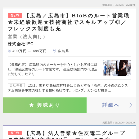
掲載期間
26/08/06～26/08/19
【広島／広島市】BtoBのルート営業職
NEW
★未経験歓迎★技術商社でスキルアップ◎／
フレックス制度も充
営業（法人向け）
株式会社IEC
400万円 ～ 499万円
広島県
【業務内容】 広島県内のメーカーを中心としたお客様に対
し、塗装設備等のルート営業です。 生産技術部門や代理店
に対して、ヒアリ…
IECは、塗料や高粘度材料をはじめとする「流体」の移送供給シス
会社概要
テム構築を事業の柱とする技術商社です。 ポンプ、ガンなど機器…
興味あり
詳細へ
掲載期間
26/08/06～26/08/19
【広島】法人営業★住友電工グループ
NEW