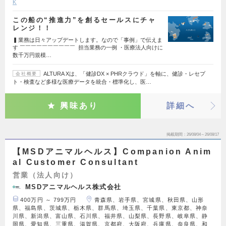
K
この船の“推進力”を創るセールスにチャ
レンジ！！
▍業務は日々アップデートします。なので「事例」で伝えま
す ￣￣￣￣￣￣￣￣￣￣ 担当業務の一例 ・医療法人向けに
数千万円規模…
ALTURA Xは、「健診DX × PHRクラウド」を軸に、健診・レセプ
会社概要
ト・検査など多様な医療データを統合・標準化し、医…
興味あり
詳細へ
掲載期間
26/08/04～26/08/17
【MSDアニマルヘルス】Companion Anim
al Customer Consultant
営業（法人向け）
MSDアニマルヘルス株式会社
400万円 ～ 799万円
青森県、岩手県、宮城県、秋田県、山形
県、福島県、茨城県、栃木県、群馬県、埼玉県、千葉県、東京都、神奈
川県、新潟県、富山県、石川県、福井県、山梨県、長野県、岐阜県、静
岡県、愛知県、三重県、滋賀県、京都府、大阪府、兵庫県、奈良県、和