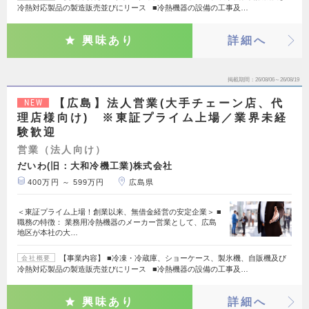
冷熱対応製品の製造販売並びにリース ■冷熱機器の設備の工事及…
興味あり
詳細へ
掲載期間
26/08/06～26/08/19
【広島】法人営業(大手チェーン店、代
NEW
理店様向け) ※東証プライム上場／業界未経
験歓迎
営業（法人向け）
だいわ(旧：大和冷機工業)株式会社
400万円 ～ 599万円
広島県
＜東証プライム上場！創業以来、無借金経営の安定企業＞ ■
職務の特徴： 業務用冷熱機器のメーカー営業として、広島
地区が本社の大…
【事業内容】 ■冷凍・冷蔵庫、ショーケース、製氷機、自販機及び
会社概要
冷熱対応製品の製造販売並びにリース ■冷熱機器の設備の工事及…
興味あり
詳細へ