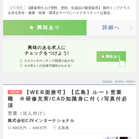
【建築用仕上げ塗料、塗剤、化成品の製造販売】 国内トップクラス
会社概要
を誇る安全・健康・快適・環境をテーマにハイクオリティーな製品…
興味あり
詳細へ
興味のある求人に
チェックをつけよう!
興味あり
スカウトのマッチング精度があがる!
その求人への合格可能性がわかる!
掲載期間
26/08/06～26/08/19
【WEB面接可】【広島】ルート営業
NEW
職 ※研修充実/CAD知識身に付く/写真付必
須
営業（法人向け）
株式会社CJVインターナショナル
400万円 ～ 649万円
広島県