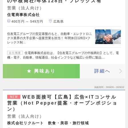
の中核商社/年休128日・フレックス有
営業（法人向け）
住電商事株式会社
400万円 ～ 549万円
広島県
住友電工グループの安定基盤のもと、自動車・エレクトロニ
クス業界の大手企業へ提案営業を担当！ 年間休日128日×フ
レックス制…
住電商事株式会社は、【住友電工グループの中核商社】として、電
会社概要
機・電子、自動車、情報通信、社会インフラなど幅広い分野に製品…
興味あり
詳細へ
掲載期間
26/08/06～26/08/19
WEB面接可【広島】広告×ITコンサル
NEW
営業（Hot Pepper提案・オープンポジショ
ン）
営業（法人向け）
株式会社リクルート 飲食・美容・旅行領域