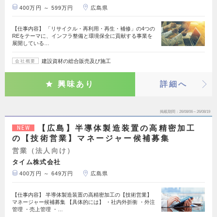
400万円 ～ 599万円
広島県
【仕事内容】 「リサイクル・再利用・再生・補修」の4つの
REをテーマに、インフラ整備と環境保全に貢献する事業を
展開している…
建設資材の総合販売及び施工
会社概要
興味あり
詳細へ
掲載期間
26/08/06～26/08/19
【広島】半導体製造装置の高精密加工
NEW
の【技術営業】マネージャー候補募集
営業（法人向け）
タイム株式会社
400万円 ～ 649万円
広島県
【仕事内容】 半導体製造装置の高精密加工の【技術営業】
マネージャー候補募集 【具体的には】 ・社内外折衝 ・外注
管理 ・売上管理 ・…