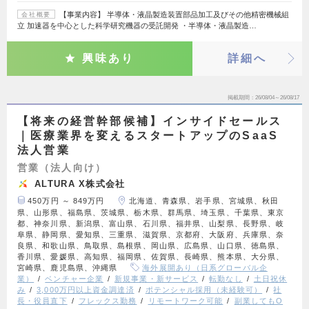
【事業内容】 半導体・液晶製造装置部品加工及びその他精密機械組
会社概要
立 加速器を中心とした科学研究機器の受託開発 ・半導体・液晶製造…
興味あり
詳細へ
掲載期間
26/08/04～26/08/17
【将来の経営幹部候補】インサイドセールス
｜医療業界を変えるスタートアップのSaaS
法人営業
営業（法人向け）
ALTURA X株式会社
450万円 ～ 849万円
北海道、青森県、岩手県、宮城県、秋田
県、山形県、福島県、茨城県、栃木県、群馬県、埼玉県、千葉県、東京
都、神奈川県、新潟県、富山県、石川県、福井県、山梨県、長野県、岐
阜県、静岡県、愛知県、三重県、滋賀県、京都府、大阪府、兵庫県、奈
良県、和歌山県、鳥取県、島根県、岡山県、広島県、山口県、徳島県、
香川県、愛媛県、高知県、福岡県、佐賀県、長崎県、熊本県、大分県、
宮崎県、鹿児島県、沖縄県
海外展開あり（日系グローバル企
業）
ベンチャー企業
新規事業・新サービス
転勤なし
土日祝休
み
3,000万円以上資金調達済
ポテンシャル採用（未経験可）
社
長・役員直下
フレックス勤務
リモートワーク可能
副業してもO