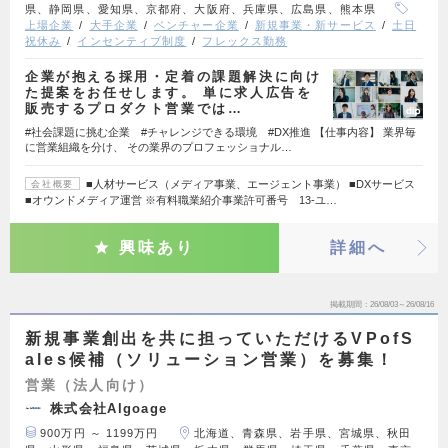
県、静岡県、愛知県、京都府、大阪府、兵庫県、広島県、熊本県
上場企業
大手企業
ベンチャー企業
新規事業・新サービス
土日
祝休み
インセンティブ制度
フレックス勤務
企業が抱える採用・定着の課題解決に向け
た提案をお任せします。 単に求人広告を
販売するプロダクト営業では…
#社会課題に挑む企業 #チャレンジできる環境 #DX推進 【仕事内容】 業界毎
に営業組織を分け、 その業界のプロフェッショナル…
■人材サービス（メディア事業、エージェント事業） ■DXサービス
会社概要
■オウンドメディア運営 ※有料職業紹介事業許可番号 13-ユ…
興味あり
詳細へ
掲載期間
26/08/03～26/08/16
新規事業創出を共に担っていただけるVPofS
ales候補（ソリューション営業）を募集！
営業（法人向け）
株式会社Algoage
900万円 ～ 1199万円
北海道、青森県、岩手県、宮城県、秋田