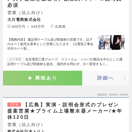
必須
営業（法人向け）
大川電商株式会社
400万円 ～ 549万円
広島県
【職務内容】 建設用ケーブル及び関連材の営業です。以下
のルート販売を基本とした営業になります。 (1)電気工事会
社向ルート販…
住友電気工業グループ、スリーエム・ジャパの製品を中心とした建
会社概要
設用ケーブル及び関連材を提供。 国内外を問わず、日々変容するニ…
興味あり
詳細へ
掲載期間
26/08/06～26/08/19
【広島】実演・説明会形式のプレゼン
NEW
提案営業★プライム上場整水器メーカー/★年
休120日
営業（法人向け）
株式会社日本トリム