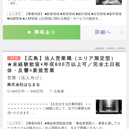
・8月…
【事業内容】 ■飲食領域 ■美容領域 ■旅行領域 ■住宅領域 ■進学領域
会社概要
■結婚領域 ■人材領域 上記領域に関わる商品・サービスの提供を…
興味あり
詳細へ
掲載期間
26/08/06～26/08/19
【広島】法人営業職（エリア限定型）
NEW
★未経験歓迎×年収600万以上可／完全土日祝
休・反響×新規営業
営業（法人向け）
株式会社はなまる
400万円 ～ 599万円
広島県
＝＝＝＝＝＝＝＝＝＝＝＝＝ 【お任せする仕事内容】 ＝＝
＝＝＝＝＝＝＝＝＝＝＝ ご経験に応じて、以下の業務を担
当いただきます。…
【事業内容】 ■事故車買取販売業 「事故車買取り」事業を通してカ
会社概要
ーリサイクルの観点からこれら問題を考え、今まで廃車にするしか…