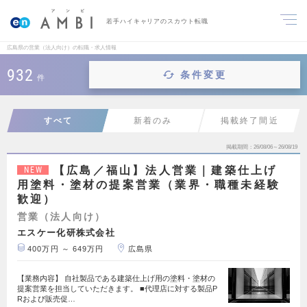
若手ハイキャリアのスカウト転職
広島県の営業（法人向け）の転職・求人情報
932
条件変更
件
すべて
新着のみ
掲載終了間近
掲載期間
26/08/06～26/08/19
【広島／福山】法人営業｜建築仕上げ
NEW
用塗料・塗材の提案営業（業界・職種未経験
歓迎）
営業（法人向け）
エスケー化研株式会社
400万円 ～ 649万円
広島県
【業務内容】 自社製品である建築仕上げ用の塗料・塗材の
提案営業を担当していただきます。 ■代理店に対する製品P
Rおよび販売促…