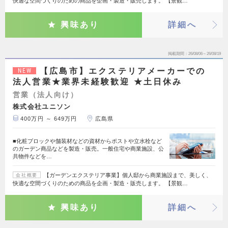
快適な空間づくりのための商品を企画・製造・販売します。 【景観…
興味あり
詳細へ
掲載期間
26/08/06～26/08/19
【広島市】エクステリアメーカーでの
NEW
法人営業★業界未経験歓迎 ★土日休み
営業（法人向け）
株式会社ユニソン
400万円 ～ 649万円
広島県
■化粧ブロックや舗装材などの資材からポストや立水栓など
のガーデン商品などを製造・販売。一般住宅や商業施設、公
共物件などを…
【ガーデンエクステリア事業】個人邸から商業施設まで、美しく、
会社概要
快適な空間づくりのための商品を企画・製造・販売します。 【景観…
興味あり
詳細へ