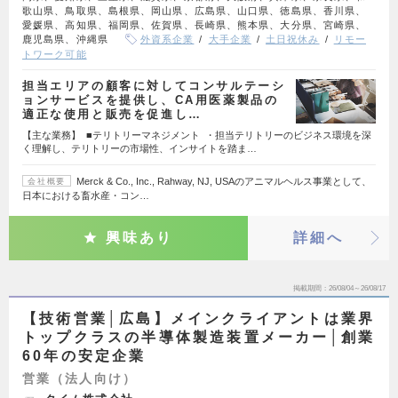
歌山県、鳥取県、島根県、岡山県、広島県、山口県、徳島県、香川県、
愛媛県、高知県、福岡県、佐賀県、長崎県、熊本県、大分県、宮崎県、
鹿児島県、沖縄県
外資系企業
大手企業
土日祝休み
リモー
トワーク可能
担当エリアの顧客に対してコンサルテーシ
ョンサービスを提供し、CA用医薬製品の
適正な使用と販売を促進し…
【主な業務】 ■テリトリーマネジメント ・担当テリトリーのビジネス環境を深
く理解し、テリトリーの市場性、インサイトを踏ま…
Merck & Co., Inc., Rahway, NJ, USAのアニマルヘルス事業として、
会社概要
日本における畜水産・コン…
興味あり
詳細へ
掲載期間
26/08/04～26/08/17
【技術営業│広島】メインクライアントは業界
トップクラスの半導体製造装置メーカー│創業
60年の安定企業
営業（法人向け）