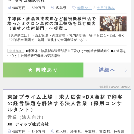
タイム株式会社
400万円 ～ 599万円
広島県
転勤なし
土日祝休み
半導体・液晶製造装置など精密機械部品で
培ったミクロン単位の加工技術を既存顧客
（資材／技術部門）へ提案…
【具体的には】 ・売上管理 ・外注管理 ・社内外折衝 等 ※月に１～2回、長く
て2泊3日の期間で、九州～東北まで全国出張がござい…
■半導体・液晶製造装置部品加工及びその他精密機械組立 ■加速器を
会社概要
中心とした科学研究機器の受託開発
興味あり
詳細へ
掲載期間
26/08/04～26/08/17
東証プライム上場｜求人広告×DX商材で顧客
の経営課題を解決する法人営業（採用コンサ
ルタント）
営業（法人向け）
ディップ株式会社
400万円 ～ 549万円
栃木県、埼玉県、千葉県、東京都、神奈川