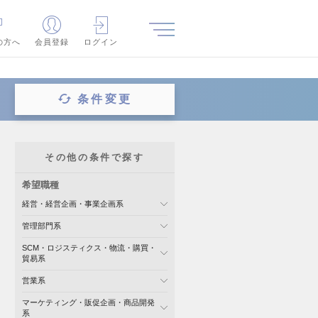
の方へ
会員登録
ログイン
条件変更
その他の条件で探す
希望職種
経営・経営企画・事業企画系
管理部門系
SCM・ロジスティクス・物流・購買・
貿易系
営業系
マーケティング・販促企画・商品開発
系