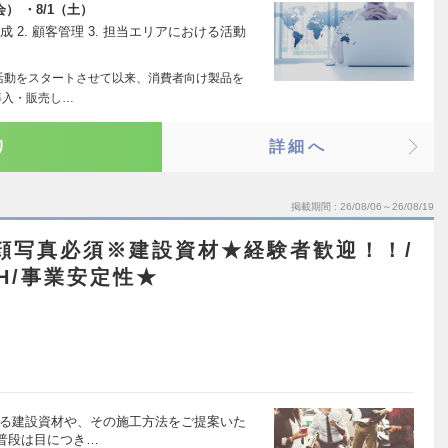
） ・8/1（土）
成 2. 顧客管理 3. 担当エリアにおける活動
業活動をスタートさせて以来、消費者向け製品を
導入・販売し…
り
詳細へ
掲載期間
26/08/06～26/08/19
顔写真必須※建設資材★経験者歓迎！！/
H/事業安定性★
れる建設資材や、その施工方法をご提案いた
普段は目につき…