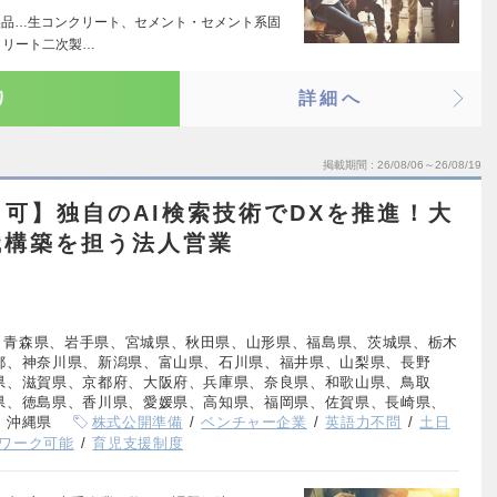
い製品…生コンクリート、セメント・セメント系固
クリート二次製…
り
詳細へ
掲載期間
26/08/06～26/08/19
可】独自のAI検索技術でDXを推進！大
織構築を担う法人営業
、青森県、岩手県、宮城県、秋田県、山形県、福島県、茨城県、栃木
都、神奈川県、新潟県、富山県、石川県、福井県、山梨県、長野
県、滋賀県、京都府、大阪府、兵庫県、奈良県、和歌山県、鳥取
県、徳島県、香川県、愛媛県、高知県、福岡県、佐賀県、長崎県、
、沖縄県
株式公開準備
ベンチャー企業
英語力不問
土日
ワーク可能
育児支援制度