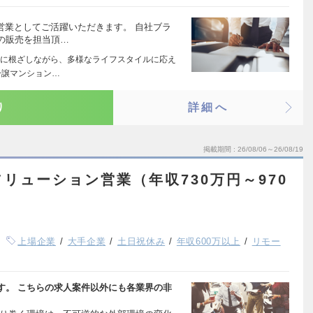
営業としてご活躍いただきます。 自社ブラ
の販売を担当頂…
に根ざしながら、多様なライフスタイルに応え
分譲マンション…
り
詳細へ
掲載期間
26/08/06～26/08/19
ソリューション営業（年収730万円～970
上場企業
大手企業
土日祝休み
年収600万以上
リモー
す。 こちらの求人案件以外にも各業界の非