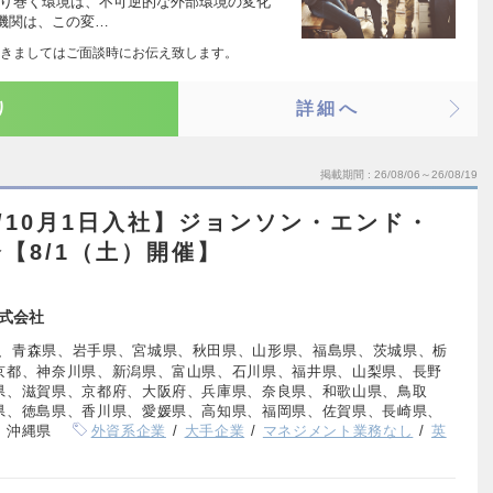
取り巻く環境は、不可逆的な外部環境の変化
機関は、この変…
きましてはご面談時にお伝え致します。
り
詳細へ
掲載期間
26/08/06～26/08/19
/10月1日入社】ジョンソン・エンド・
【8/1（土）開催】
式会社
、青森県、岩手県、宮城県、秋田県、山形県、福島県、茨城県、栃
京都、神奈川県、新潟県、富山県、石川県、福井県、山梨県、長野
県、滋賀県、京都府、大阪府、兵庫県、奈良県、和歌山県、鳥取
県、徳島県、香川県、愛媛県、高知県、福岡県、佐賀県、長崎県、
、沖縄県
外資系企業
大手企業
マネジメント業務なし
英