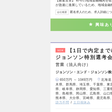
【募集背景】 昨今の地域金融機関を
が急速に進展しているため、地域金融
匿名求人のため、求人詳細につ
会社概要
興味あ
【1日で内定まで
NEW
ジョンソン特別選考会
営業（法人向け）
ジョンソン・エンド・ジョンソン株
650万円 ～ 1049万円
北海道
木県、群馬県、埼玉県、千葉県、東
県、岐阜県、静岡県、愛知県、三重
県、島根県、岡山県、広島県、山口
熊本県、大分県、宮崎県、鹿児島県
語力不問
土日祝休み