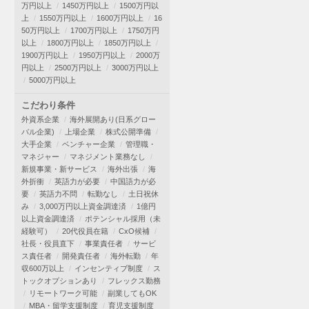
万円以上
1450万円以上
1500万円以
上
1550万円以上
1600万円以上
16
50万円以上
1700万円以上
1750万円
以上
1800万円以上
1850万円以上
1900万円以上
1950万円以上
2000万
円以上
2500万円以上
3000万円以上
5000万円以上
こだわり条件
外資系企業
海外展開あり(日系グロー
バル企業)
上場企業
株式公開準備
大手企業
ベンチャー企業
管理職・
マネジャー
マネジメント業務なし
新規事業・新サービス
海外出張
海
外折衝
英語力が必要
中国語力が必
要
英語力不問
転勤なし
土日祝休
み
3,000万円以上資金調達済
1億円
以上資金調達済
ポテンシャル採用（未
経験可）
20代役員在籍
CxO候補
社長・役員直下
事業責任者
サービ
ス責任者
開発責任者
海外転勤
年
収600万以上
インセンティブ制度
ス
トックオプションあり
フレックス勤務
リモートワーク可能
副業してもOK
MBA・留学支援制度
育児支援制度