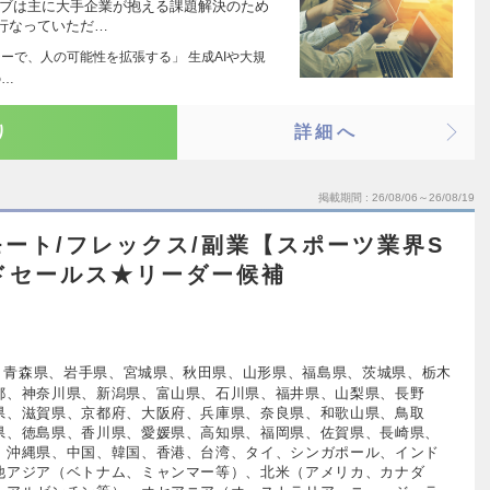
ィブは主に大手企業が抱える課題解決のため
行なっていただ…
ノロジーで、人の可能性を拡張する」 生成AIや大規
の…
り
詳細へ
掲載期間
26/08/06～26/08/19
ート/フレックス/副業【スポーツ業界S
ルドセールス★リーダー候補
、青森県、岩手県、宮城県、秋田県、山形県、福島県、茨城県、栃木
都、神奈川県、新潟県、富山県、石川県、福井県、山梨県、長野
県、滋賀県、京都府、大阪府、兵庫県、奈良県、和歌山県、鳥取
県、徳島県、香川県、愛媛県、高知県、福岡県、佐賀県、長崎県、
、沖縄県、中国、韓国、香港、台湾、タイ、シンガポール、インド
他アジア（ベトナム、ミャンマー等）、北米（アメリカ、カナダ