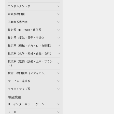
コンサルタント系
金融系専門職
不動産系専門職
技術系（IT・Web・通信系）
技術系（電気・電子・半導体）
技術系（機械・メカトロ・自動車）
技術系（化学・素材・食品・衣料）
技術系（建築・設備・土木・プラン
ト）
技術・専門職系（メディカル）
サービス・流通系
クリエイティブ系
希望業種
IT・インターネット・ゲーム
メーカー