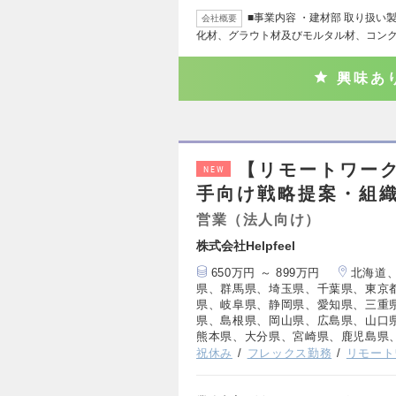
■事業内容 ・建材部 取り扱
会社概要
化材、グラウト材及びモルタル材、コン
興味あ
【リモートワーク
NEW
手向け戦略提案・組
営業（法人向け）
株式会社Helpfeel
650万円 ～ 899万円
北海道
県、群馬県、埼玉県、千葉県、東京
県、岐阜県、静岡県、愛知県、三重
県、島根県、岡山県、広島県、山口
熊本県、大分県、宮崎県、鹿児島県
祝休み
フレックス勤務
リモート