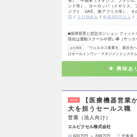
等）、中南米（メキシコ、ブラジル
ンド等）、ヨーロッパ（イギリス、
ジプト、UAE、南アフリカ等）、そ
問
土日祝休み
年収600万以上
■採用背景と想定ポジション フィッ
現在は運動スクールや習い事（サッカ
「ウェルネス産業を、新次元へ
会社概要
けオールインワン・マネジメントシステム「
興味あ
【医療機器営業か
NEW
大を担うセールス職
営業（法人向け）
エルピクセル株式会社
600万円 ～ 899万円
北海道