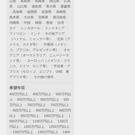
山県
鳥取県
島根県
岡山県
広島
県
山口県
徳島県
香川県
愛媛県
高知県
福岡県
佐賀県
長崎県
熊本県
大分県
宮崎県
鹿児島県
沖縄県
中国
韓国
香港
台湾
タイ
シンガポール
インドネシア
フィリピン
インド
その他アジア
（ベトナム、ミャンマー等）
北米（ア
メリカ、カナダ等）
中南米（メキシ
コ、ブラジル、アルゼンチン等）
オセ
アニア（オーストラリア、ニュージーラ
ンド等）
ヨーロッパ（イギリス、フラ
ンス、ドイツ、ロシア等）
中近東・ア
フリカ（モロッコ、エジプト、UAE、南
アフリカ等）
その他の海外
希望年収
400万円以上
450万円以上
500万円以
上
550万円以上
600万円以上
650
万円以上
700万円以上
750万円以上
800万円以上
850万円以上
900万円
以上
950万円以上
1000万円以上
1
050万円以上
1100万円以上
1150万
円以上
1200万円以上
1250万円以上
1300万円以上
1350万円以上
1400