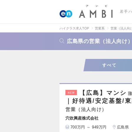
若手
ハイクラス求人TOP
営業系
営業（法人向
広島県の営業（法人向け
すべて
【広島】マンシ
NEW
｜好待遇/安定基盤/
営業（法人向け）
穴吹興産株式会社
700万円 ～ 949万円
広島県