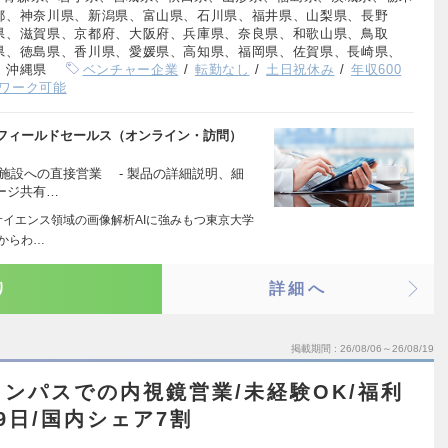
都、神奈川県、新潟県、富山県、石川県、福井県、山梨県、長野
県、滋賀県、京都府、大阪府、兵庫県、奈良県、和歌山県、鳥取
県、徳島県、香川県、愛媛県、高知県、福岡県、佐賀県、長崎県、
、沖縄県
ベンチャー企業
転勤なし
土日祝休み
年収600
ワーク可能
フィールドセールス（オンライン・訪問）
施設への直接営業 - 製品の詳細説明、細
ージ共有…
サイエンス領域の画像解析AIに強みもつ東京大学
立からわ…
り
詳細へ
掲載期間
26/08/06～26/08/19
ンパスでの内視鏡営業/未経験OK/福利
9日/国内シェア7割