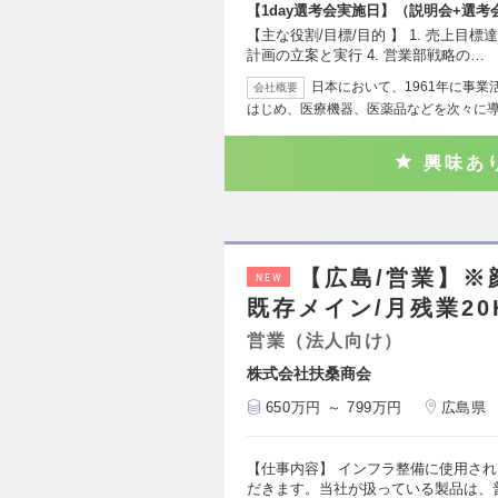
【1day選考会実施日】（説明会+選考会
【主な役割/目標/目的 】 1. 売上目標達
計画の立案と実行 4. 営業部戦略の…
日本において、1961年に事
会社概要
はじめ、医療機器、医薬品などを次々に
興味あ
【広島/営業】※
NEW
既存メイン/月残業20
営業（法人向け）
株式会社扶桑商会
650万円 ～ 799万円
広島県
【仕事内容】 インフラ整備に使用さ
だきます。当社が扱っている製品は、