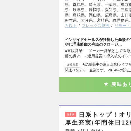
県、群馬県、埼玉県、千葉県、東京
県、岐阜県、静岡県、愛知県、三重
県、島根県、岡山県、広島県、山口
熊本県、大分県、宮崎県、鹿児島県
万以上
フレックス勤務
リモート
インサイドセールスが獲得した商談の
や代理店経由の商談のクロージ…
●直販営業 -メーカー営業として医療
部の訴求 - 運用提案・導入後のイメ
★急成長中の注目企業!ライフ
会社概要
関連ベンチャー企業です。 2014年の設
興味あ
日系トップ！オリ
NEW
厚生充実/年間休日12