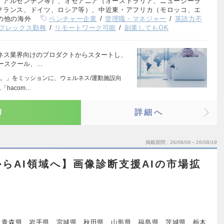
、アルゼンチン等）、オセアニア（オーストラリア、ニュージーラ
フランス、ドイツ、ロシア等）、中近東・アフリカ（モロッコ、エ
の他の海外
ベンチャー企業
管理職・マネジャー
英語力不
フレックス勤務
リモートワーク可能
副業してもOK
トネス業界向けのプロダクトからスタートし、
ースクール、…
。」をミッションに、ウェルネス/運動施設向
hacom…
り
詳細へ
掲載期間
26/08/06～26/08/19
らAI領域へ】画像診断支援AIの市場拡
、青森県、岩手県、宮城県、秋田県、山形県、福島県、茨城県、栃木