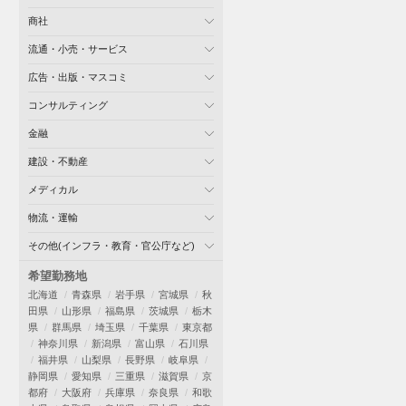
商社
流通・小売・サービス
広告・出版・マスコミ
コンサルティング
金融
建設・不動産
メディカル
物流・運輸
その他(インフラ・教育・官公庁など)
希望勤務地
北海道
青森県
岩手県
宮城県
秋
田県
山形県
福島県
茨城県
栃木
県
群馬県
埼玉県
千葉県
東京都
神奈川県
新潟県
富山県
石川県
福井県
山梨県
長野県
岐阜県
静岡県
愛知県
三重県
滋賀県
京
都府
大阪府
兵庫県
奈良県
和歌