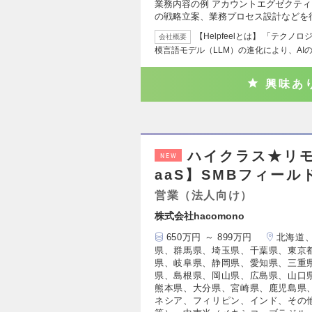
業務内容の例 アカウントエグゼクテ
の戦略立案、業務プロセス設計などを
【Helpfeelとは】 「テク
会社概要
模言語モデル（LLM）の進化により、AI
興味あ
ハイクラス★リモ
NEW
aaS】SMBフィー
営業（法人向け）
株式会社hacomono
650万円 ～ 899万円
北海道
県、群馬県、埼玉県、千葉県、東京
県、岐阜県、静岡県、愛知県、三重
県、島根県、岡山県、広島県、山口
熊本県、大分県、宮崎県、鹿児島県
ネシア、フィリピン、インド、その