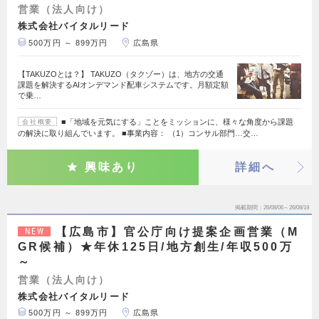
営業（法人向け）
株式会社バイタルリード
500万円 ～ 899万円
広島県
【TAKUZOとは？】 TAKUZO（タクゾー）は、地方の交通
課題を解決するAIオンデマンド配車システムです。月額定額
で乗…
■「地域を元気にする」ことをミッションに、様々な角度から課題
会社概要
の解決に取り組んでいます。 ■事業内容： （1）コンサル部門…交…
興味あり
詳細へ
掲載期間
26/08/06～26/08/19
【広島市】官公庁向け提案企画営業（M
NEW
GR候補）★年休125日/地方創生/年収500万
～
営業（法人向け）
株式会社バイタルリード
500万円 ～ 899万円
広島県