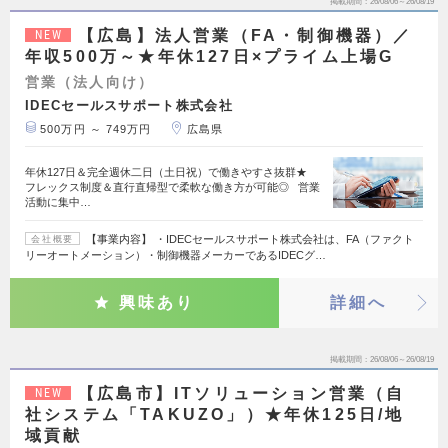
掲載期間
26/08/06～26/08/19
【広島】法人営業（FA・制御機器）／
NEW
年収500万～★年休127日×プライム上場G
営業（法人向け）
IDECセールスサポート株式会社
500万円 ～ 749万円
広島県
年休127日＆完全週休二日（土日祝）で働きやすさ抜群★
フレックス制度＆直行直帰型で柔軟な働き方が可能◎ 営業
活動に集中…
【事業内容】 ・IDECセールスサポート株式会社は、FA（ファクト
会社概要
リーオートメーション）・制御機器メーカーであるIDECグ…
興味あり
詳細へ
掲載期間
26/08/06～26/08/19
【広島市】ITソリューション営業（自
NEW
社システム「TAKUZO」）★年休125日/地
域貢献