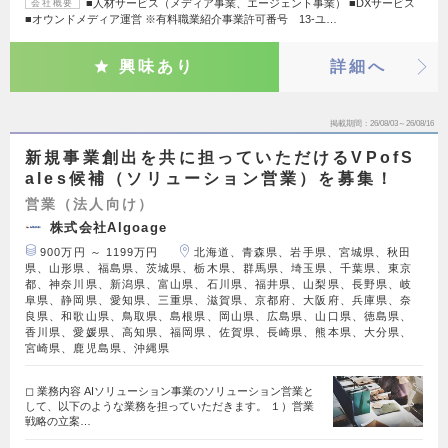
■人材サービス（メディア事業、エージェント事業） ■DXサービス
会社概要
■オウンドメディア運営 ※有料職業紹介事業許可番号 13-ユ…
興味あり
詳細へ
掲載期間
26/08/03～26/08/16
新規事業創出を共に担っていただけるVPofS
ales候補（ソリューション営業）を募集！
営業（法人向け）
株式会社Algoage
900万円 ～ 1199万円
北海道、青森県、岩手県、宮城県、秋田
県、山形県、福島県、茨城県、栃木県、群馬県、埼玉県、千葉県、東京
都、神奈川県、新潟県、富山県、石川県、福井県、山梨県、長野県、岐
阜県、静岡県、愛知県、三重県、滋賀県、京都府、大阪府、兵庫県、奈
良県、和歌山県、鳥取県、島根県、岡山県、広島県、山口県、徳島県、
香川県、愛媛県、高知県、福岡県、佐賀県、長崎県、熊本県、大分県、
宮崎県、鹿児島県、沖縄県
◻︎ 業務内容 AIソリューション事業のソリューション営業と
して、以下のような業務を担っていただきます。 １）営業
戦略の立案…