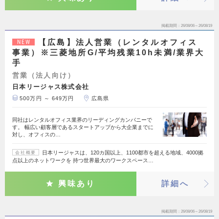
掲載期間
26/08/06～26/08/19
【広島】法人営業（レンタルオフィス
NEW
事業）※三菱地所G/平均残業10h未満/業界大
手
営業（法人向け）
日本リージャス株式会社
500万円 ～ 649万円
広島県
同社はレンタルオフィス業界のリーディングカンパニーで
す。 幅広い顧客層であるスタートアップから大企業までに
対し、オフィスの…
日本リージャスは、120カ国以上、1100都市を超える地域、4000拠
会社概要
点以上のネットワークを 持つ世界最大のワークスペース…
興味あり
詳細へ
掲載期間
26/08/06～26/08/19