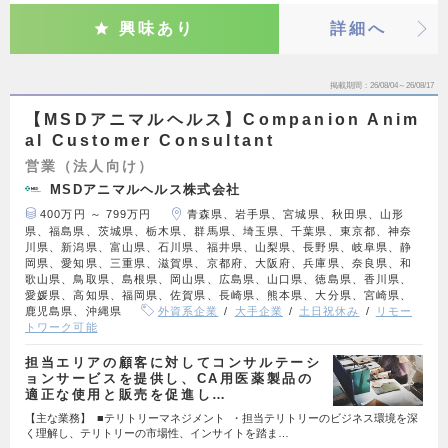
興味あり
詳細へ
掲載期間
26/08/04～26/08/17
【MSDアニマルヘルス】Companion Anim
al Customer Consultant
営業（法人向け）
MSDアニマルヘルス株式会社
400万円 ～ 799万円
青森県、岩手県、宮城県、秋田県、山形
県、福島県、茨城県、栃木県、群馬県、埼玉県、千葉県、東京都、神奈
川県、新潟県、富山県、石川県、福井県、山梨県、長野県、岐阜県、静
岡県、愛知県、三重県、滋賀県、京都府、大阪府、兵庫県、奈良県、和
歌山県、鳥取県、島根県、岡山県、広島県、山口県、徳島県、香川県、
愛媛県、高知県、福岡県、佐賀県、長崎県、熊本県、大分県、宮崎県、
鹿児島県、沖縄県
外資系企業
大手企業
土日祝休み
リモー
トワーク可能
担当エリアの顧客に対してコンサルテーシ
ョンサービスを提供し、CA用医薬製品の
適正な使用と販売を促進し…
【主な業務】 ■テリトリーマネジメント ・担当テリトリーのビジネス環境を深
く理解し、テリトリーの市場性、インサイトを踏ま…