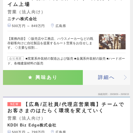
イム上場
営業（法人向け）
ニチハ株式会社
500万円 ～ 849万円
広島県
【業務内容】 ◇販売店や工務店、ハウスメーカーなどの既
存顧客向けに自社製品を提案するルート営業をお任せしま
す。 ◇主要な役割…
■窯業系外装材の製造および販売 ■金属系外装材の販売 ■ハードボー
会社概要
ド、各種建築材料の販売
興味あり
詳細へ
掲載期間
26/08/06～26/08/19
【広島/正社員/代理店営業職】チームで
NEW
お客さまのはたらく環境を変えていく
営業（法人向け）
KDDI Biz Edge株式会社
500万円 ～ 799万円
広島県