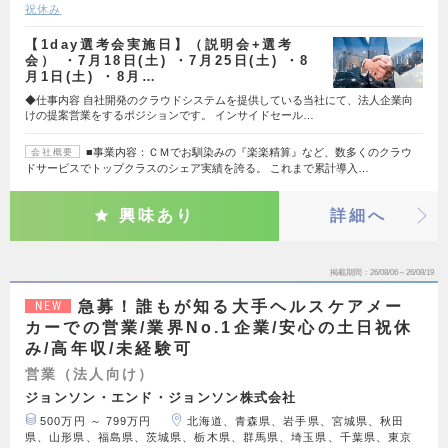
祝休み
【1day選考会実施日】（説明会+選考
会） ・7月18日(土) ・7月25日(土) ・8
月1日(土) ・8月…
◆仕事内容 自社開発のクラウドシステムを提供している当社にて、法人企業向
けの提案営業をするポジションです。 インサイドセール…
■事業内容：ＣＭでお馴染みの『楽楽精算』など、数多くのクラウ
会社概要
ドサービスでトップクラスのシェア実績を誇る。 これまで累計導入…
興味あり
詳細へ
掲載期間
26/08/06～26/08/19
急募！誰もが知る大手ヘルスケアメー
NEW
カーでの営業/業界No.1企業/安心の土日祝休
み/高年収/未経験可
営業（法人向け）
ジョンソン・エンド・ジョンソン株式会社
500万円 ～ 799万円
北海道、青森県、岩手県、宮城県、秋田
県、山形県、福島県、茨城県、栃木県、群馬県、埼玉県、千葉県、東京