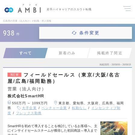
若手ハイキャリアのスカウト転職
広島県の営業（法人向け）の転職・求人情報
938
条件変更
件
すべて
新着のみ
掲載終了間近
掲載期間
26/08/06～26/08/19
フィールドセールス（東京/大阪/名古
NEW
屋/広島/福岡勤務）
営業（法人向け）
株式会社SmartHR
550万円 ～ 1099万円
東京都、愛知県、大阪府、広島県、福岡
県
大手企業
ベンチャー企業
転勤なし
インセンティブ制
度
フレックス勤務
SmartHRを初めて導入することを検討しているお客様へ、主
にインサイドセールスチームが獲得した初回商談～導入まで
のクロ…