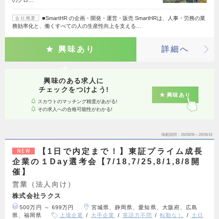
■SmartHR の企画・開発・運営・販売 SmartHRは、人事・労務の業
会社概要
務効率化と、働くすべての人の生産性向上を支える…
興味あり
詳細へ
興味のある求人に
チェックをつけよう!
興味あり
スカウトのマッチング精度があがる!
その求人への合格可能性がわかる!
掲載期間
26/08/06～26/08/19
【1日で内定まで！】東証プライム成長
NEW
企業の１Day選考会【7/18,7/25,8/1,8/8開
催】
営業（法人向け）
株式会社ラクス
500万円 ～ 699万円
宮城県、静岡県、愛知県、大阪府、広島
県、福岡県
上場企業
大手企業
英語力不問
転勤なし
土日