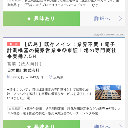
村上農園は国内10カ所に植物工場をもつ施設野菜メーカーです。主
会社概要
力商品は、「豆苗」や「ブロッコリースーパースプラウト」など…
興味あり
詳細へ
掲載期間
26/08/06～26/08/19
【広島】既存メイン！業界不問！電子
NEW
計測機器の提案営業◆◎東証上場の専門商社
◆実働7.5H
営業（法人向け）
日本電計株式会社
500万円 ～ 649万円
広島県
■当社について： 当社は計測器の専門商社として知識や経
験、ノウハウを蓄積しお客様に最適なサ―ビスを提供してま
いりました。 電…
■電子計測器・通信用測定器・理化学用測定器などの販売 ■各種シス
会社概要
テム機器・電子部品の製造・販売 ■測定器のリース・レンタル業…
興味あり
詳細へ