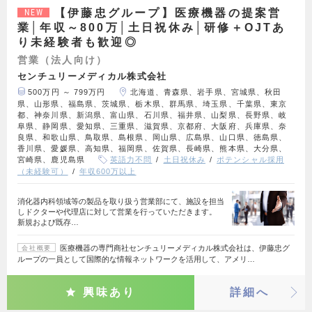
【伊藤忠グループ】医療機器の提案営
NEW
業│年収～800万│土日祝休み│研修＋OJTあ
り未経験者も歓迎◎
営業（法人向け）
センチュリーメディカル株式会社
500万円 ～ 799万円
北海道、青森県、岩手県、宮城県、秋田
県、山形県、福島県、茨城県、栃木県、群馬県、埼玉県、千葉県、東京
都、神奈川県、新潟県、富山県、石川県、福井県、山梨県、長野県、岐
阜県、静岡県、愛知県、三重県、滋賀県、京都府、大阪府、兵庫県、奈
良県、和歌山県、鳥取県、島根県、岡山県、広島県、山口県、徳島県、
香川県、愛媛県、高知県、福岡県、佐賀県、長崎県、熊本県、大分県、
宮崎県、鹿児島県
英語力不問
土日祝休み
ポテンシャル採用
（未経験可）
年収600万以上
消化器内科領域等の製品を取り扱う営業部にて、施設を担当
しドクターや代理店に対して営業を行っていただきます。
新規および既存…
医療機器の専門商社センチュリーメディカル株式会社は、伊藤忠グ
会社概要
ループの一員として国際的な情報ネットワークを活用して、アメリ…
興味あり
詳細へ