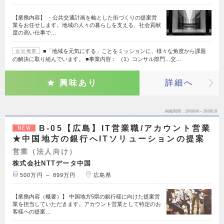
【業務内容】 ・公共交通計画を軸とした街づくりの提案営
業をお任せします。地域の人々の暮らしを支える、社会貢献
度の高い仕事で…
■「地域を元気にする」ことをミッションに、様々な角度から課題
会社概要
の解決に取り組んでいます。 ■事業内容： （1）コンサル部門…交…
興味あり
詳細へ
掲載期間
26/08/06～26/08/19
B-05【広島】IT営業職/アカウント営業
NEW
★中国地方の銀行へITソリューションの提案
営業（法人向け）
株式会社NTTデータ中国
500万円 ～ 899万円
広島県
【業務内容（概要）】 中国地方5県の銀行様に向けた提案営
業を担当していただきます。アカウント営業として特定のお
客様への提案…