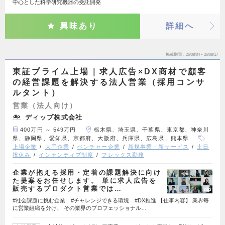
中心とした科学研究機器の受託開発
興味あり
詳細へ
掲載期間
26/08/04～26/08/17
東証プライム上場｜求人広告×DX商材で顧客
の経営課題を解決する法人営業（採用コンサ
ルタント）
営業（法人向け）
ディップ株式会社
400万円 ～ 549万円
栃木県、埼玉県、千葉県、東京都、神奈川
県、静岡県、愛知県、京都府、大阪府、兵庫県、広島県、熊本県
上場企業
大手企業
ベンチャー企業
新規事業・新サービス
土日
祝休み
インセンティブ制度
フレックス勤務
企業が抱える採用・定着の課題解決に向け
た提案をお任せします。 単に求人広告を
販売するプロダクト営業では…
#社会課題に挑む企業 #チャレンジできる環境 #DX推進 【仕事内容】 業界毎
に営業組織を分け、 その業界のプロフェッショナル…