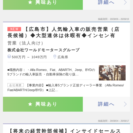
興味あり
詳細へ
掲載期間
26/08/06～26/08/19
【広島市】人気輸入車の販売営業（店
NEW
長候補）◆大型連休は休暇有◆インセン有
営業（法人向け）
株式会社ワールドモータースグループ
500万円 ～ 1049万円
広島県
■職務内容： ・Alfa Romeo、Fiat、ABARTH、Jeep、BYDの
5ブランドの輸入車販売 ・自動車保険の取り扱…
【事業内容】 ■輸入車5ブランド正規ディーラー事業 （Alfa Romeo/
会社概要
Fiat/ABARTH/Jeep/BYD） ■上記…
興味あり
詳細へ
掲載期間
26/08/04～26/08/17
【将来の経営幹部候補】インサイドセールス