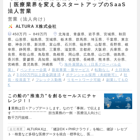
｜医療業界を変えるスタートアップのSaaS
法人営業
営業（法人向け）
ALTURA X株式会社
450万円 ～ 849万円
北海道、青森県、岩手県、宮城県、秋田
県、山形県、福島県、茨城県、栃木県、群馬県、埼玉県、千葉県、東京
都、神奈川県、新潟県、富山県、石川県、福井県、山梨県、長野県、岐
阜県、静岡県、愛知県、三重県、滋賀県、京都府、大阪府、兵庫県、奈
良県、和歌山県、鳥取県、島根県、岡山県、広島県、山口県、徳島県、
香川県、愛媛県、高知県、福岡県、佐賀県、長崎県、熊本県、大分県、
宮崎県、鹿児島県、沖縄県
海外展開あり（日系グローバル企
業）
ベンチャー企業
新規事業・新サービス
転勤なし
土日祝休
み
3,000万円以上資金調達済
ポテンシャル採用（未経験可）
社
長・役員直下
フレックス勤務
リモートワーク可能
副業してもO
K
この船の“推進力”を創るセールスにチャ
レンジ！！
▍業務は日々アップデートします。なので「事例」で伝えま
す ￣￣￣￣￣￣￣￣￣￣ 担当業務の一例 ・医療法人向けに
数千万円規模…
ALTURA Xは、「健診DX × PHRクラウド」を軸に、健診・レセプ
会社概要
ト・検査など多様な医療データを統合・標準化し、医…