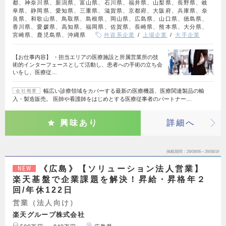
都、神奈川県、新潟県、富山県、石川県、福井県、山梨県、長野県、岐
阜県、静岡県、愛知県、三重県、滋賀県、京都府、大阪府、兵庫県、奈
良県、和歌山県、鳥取県、島根県、岡山県、広島県、山口県、徳島県、
香川県、愛媛県、高知県、福岡県、佐賀県、長崎県、熊本県、大分県、
宮崎県、鹿児島県、沖縄県
外資系企業
上場企業
大手企業
【お仕事内容】 ・担当エリアの医療施設と所属営業所の技
術的インターフェースとして活動し、患者への手術の立ち会
いをし、医療従…
幅広い診療領域をカバーする最新の医療機器、医療関連製品の輸
会社概要
入・製造販売。 医師や看護師をはじめとする医療従事者のパートナー…
興味あり
詳細へ
掲載期間
26/08/06～26/08/19
《広島》【ソリューション法人営業】
NEW
楽天基盤で企業課題を解決！昇給・昇格年２
回/年休122日
営業（法人向け）
楽天グループ株式会社