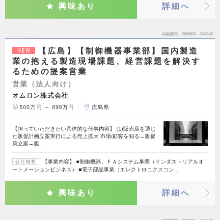
興味あり
詳細へ
掲載期間
26/08/06～26/08/19
【広島】【制御機器事業部】国内製造
NEW
業の抱える製造現場課題、経営課題を解決す
るための提案営業
営業（法人向け）
オムロン株式会社
500万円 ～ 899万円
広島県
【担っていただきたい具体的な仕事内容】 (1)販売店を通じ
た販促計画立案実行による売上拡大 市場/顧客を知る→販促
策立案→販…
【事業内容】 ■制御機器、ＦＡシステム事業（インダストリアルオ
会社概要
ートメーションビジネス） ■電子部品事業（エレクトロニクスコン…
興味あり
詳細へ