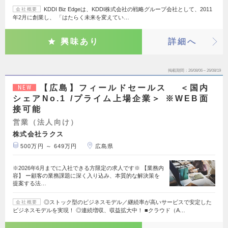
KDDI Biz Edgeは、KDDI株式会社の戦略グループ会社として、2011
会社概要
年2月に創業し、 「はたらく未来を変えてい…
興味あり
詳細へ
掲載期間
26/08/06～26/08/19
【広島】フィールドセールス ＜国内
NEW
シェアNo.1 /プライム上場企業＞ ※WEB面
接可能
営業（法人向け）
株式会社ラクス
500万円 ～ 649万円
広島県
※2026年6月までに入社できる方限定の求人です※ 【業務内
容】 ー顧客の業務課題に深く入り込み、本質的な解決策を
提案する法…
◎ストック型のビジネスモデル／継続率が高いサービスで安定した
会社概要
ビジネスモデルを実現！ ◎連続増収、収益拡大中！ ■クラウド（A…