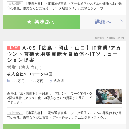
【事業内容】 ・電気通信事業 ・データ通信システムの開発および保
会社概要
守の受託、販売ならびに賃貸 ・データ通信システムに係るソフトウ…
興味あり
詳細へ
掲載期間
26/08/06～26/08/19
A-09【広島・岡山・山口】IT営業/アカ
NEW
ウント営業★地域貢献★自治体へITソリュー
ション提案
営業（法人向け）
株式会社NTTデータ中国
500万円 ～ 899万円
広島県
自治体（県・市町村）を対象に、基盤ネットワーク案件やD
X関連案件（クラウド化・AI導入など）の提案から受注、プ
ロジェクト…
【事業内容】 ・電気通信事業 ・データ通信システムの開発および保
会社概要
守の受託、販売ならびに賃貸 ・データ通信システムに係るソフトウ…