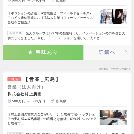
500万円 ～ 849万円
広島県
【ポジションの詳細】 ■営業担当（フィールドセールス）
モバイル通信事業における法人営業（フィールドセールス）
全般をご担当頂…
楽天グループは1997年の創業時より、イノベーションの力を信じ大
会社概要
切にしてきました。今も、「イノベーションを通じて、人々と…
興味あり
詳細へ
掲載期間
26/08/06～26/08/19
【営業_広島】
NEW
営業（法人向け）
株式会社村上農園
500万円 ～ 699万円
広島県
【村上農園の営業のここがいい！】 1.成長市場×トップシェ
アの安心感→成熟市場での疲弊とは無縁。60％以上のシェア
と成長市…