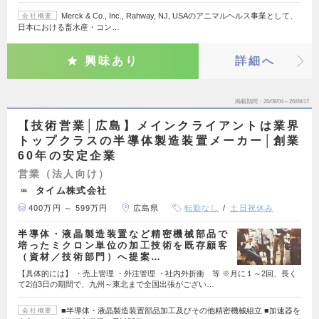
Merck & Co., Inc., Rahway, NJ, USAのアニマルヘルス事業として、
会社概要
日本における畜水産・コン…
興味あり
詳細へ
掲載期間
26/08/04～26/08/17
【技術営業│広島】メインクライアントは業界
トップクラスの半導体製造装置メーカー│創業
60年の安定企業
営業（法人向け）
タイム株式会社
400万円 ～ 599万円
広島県
転勤なし
土日祝休み
半導体・液晶製造装置など精密機械部品で
培ったミクロン単位の加工技術を既存顧客
（資材／技術部門）へ提案…
【具体的には】 ・売上管理 ・外注管理 ・社内外折衝 等 ※月に１～2回、長く
て2泊3日の期間で、九州～東北まで全国出張がござい…
■半導体・液晶製造装置部品加工及びその他精密機械組立 ■加速器を
会社概要