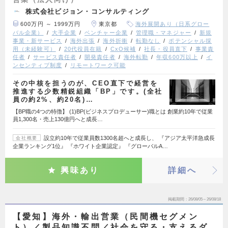
株式会社ビジョン・コンサルティング
600万円 ～ 1999万円
東京都
海外展開あり（日系グロー
バル企業）
大手企業
ベンチャー企業
管理職・マネジャー
新規
事業・新サービス
海外出張
海外折衝
転勤なし
ポテンシャル採
用（未経験可）
20代役員在籍
CxO候補
社長・役員直下
事業責
任者
サービス責任者
開発責任者
海外転勤
年収600万以上
イ
ンセンティブ制度
リモートワーク可能
その中核を担うのが、CEO直下で経営を
推進する少数精鋭組織「BP」です。(全社
員の約2%、約20名)…
【BP職の4つの特徴】 (1)BP(ビジネスプロデューサー)職とは 創業約10年で従業
員1,300名・売上130億円へと成長…
設立約10年で従業員数1300名超へと成長し、 『アジア太平洋急成長
会社概要
企業ランキング1位』 『ホワイト企業認定』 『グローバルA…
興味あり
詳細へ
掲載期間
26/08/05～26/08/18
【愛知】海外・輸出営業（民間機セグメン
ト）／製品知識不問／社会を守る・支えるダ