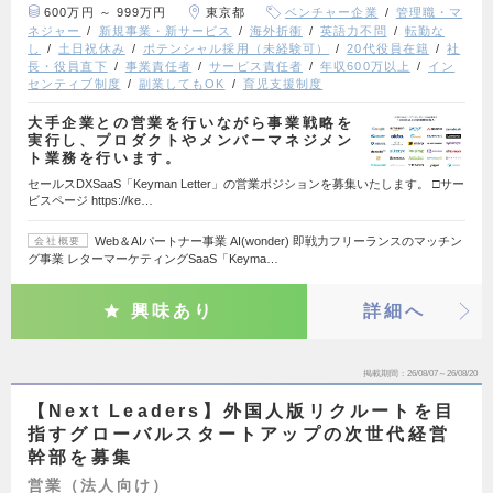
600万円 ～ 999万円
東京都
ベンチャー企業
管理職・マ
ネジャー
新規事業・新サービス
海外折衝
英語力不問
転勤な
し
土日祝休み
ポテンシャル採用（未経験可）
20代役員在籍
社
長・役員直下
事業責任者
サービス責任者
年収600万以上
イン
センティブ制度
副業してもOK
育児支援制度
大手企業との営業を行いながら事業戦略を
実行し、プロダクトやメンバーマネジメン
ト業務を行います。
セールスDXSaaS「Keyman Letter」の営業ポジションを募集いたします。 □サー
ビスページ https://ke…
Web＆AIパートナー事業 AI(wonder) 即戦力フリーランスのマッチン
会社概要
グ事業 レターマーケティングSaaS「Keyma…
興味あり
詳細へ
掲載期間
26/08/07～26/08/20
【Next Leaders】外国人版リクルートを目
指すグローバルスタートアップの次世代経営
幹部を募集
営業（法人向け）