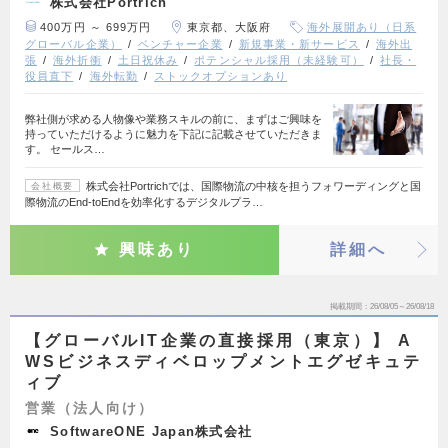
株式会社Portrich
400万円 ～ 699万円
東京都、大阪府
海外展開あり（日系
グローバル企業）
ベンチャー企業
新規事業・新サービス
海外出
張
海外折衝
土日祝休み
ポテンシャル採用（未経験可）
社長・
役員直下
海外転勤
ストックオプションあり
弊社側が求める人物像や業務スキルの前に、まずはご興味を
持っていただけるように魅力を下記に記載させていただきま
す。 セールス…
株式会社Portrichでは、国際物流の中核を担うフォワーディングと国
会社概要
際物流のEnd-toEndを効率化するデジタルプラ…
興味あり
詳細へ
掲載期間
26/08/05～26/08/18
【グローバルIT企業の直接採用（東京）】 A
WSビジネスディベロップメントエグゼキュテ
ィブ
営業（法人向け）
SoftwareONE Japan株式会社