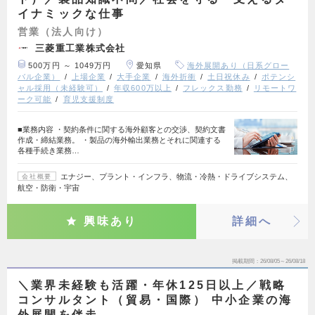
イナミックな仕事
営業（法人向け）
三菱重工業株式会社
500万円 ～ 1049万円
愛知県
海外展開あり（日系グロー
バル企業）
上場企業
大手企業
海外折衝
土日祝休み
ポテンシ
ャル採用（未経験可）
年収600万以上
フレックス勤務
リモートワ
ーク可能
育児支援制度
■業務内容 ・契約条件に関する海外顧客との交渉、契約文書
作成・締結業務。 ・製品の海外輸出業務とそれに関連する
各種手続き業務…
エナジー、プラント・インフラ、物流・冷熱・ドライブシステム、
会社概要
航空・防衛・宇宙
興味あり
詳細へ
掲載期間
26/08/05～26/08/18
＼業界未経験も活躍・年休125日以上／戦略
コンサルタント（貿易・国際） 中小企業の海
外展開を伴走