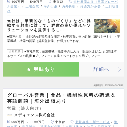
400万円 ～ 549万円
東京都
海外展開あり（日系グローバ
ル企業）
上場企業
海外出張
海外折衝
英語力が必要
土日祝休
み
当社は、革新的な「ものづくり」などに挑
戦する顧客に対して、鮮度の高い優れたソ
リューションを提供するこ…
■職務内容： 海外製の多種多様な測定・検査装置の国内営業（出張も含む） ・産
業機械・機器の営業（提案型営業、仕様打ち合わせ、…
■商社事業：産業機械・機器等の仕入れ、販売およびこれに関連す
会社概要
るサービスの提供 ■プリフォーム事業：ペットボトル用プリフォー…
興味あり
詳細へ
掲載期間
26/08/04～26/08/17
グローバル営業｜食品・機能性原料の調達＆
英語商談｜海外出張あり
営業（法人向け）
メディエンス株式会社
600万円 ～ 1199万円
東京都
新規事業・新サービス
海
外出張
海外折衝
英語力が必要
土日祝休み
社長・役員直下
フ