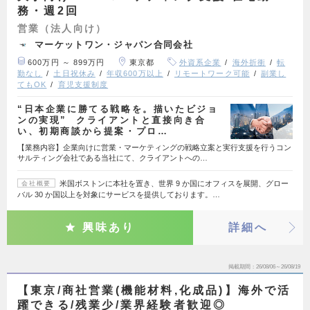
務・週2回
営業（法人向け）
マーケットワン・ジャパン合同会社
600万円 ～ 899万円
東京都
外資系企業
海外折衝
転
勤なし
土日祝休み
年収600万以上
リモートワーク可能
副業し
てもOK
育児支援制度
“日本企業に勝てる戦略を。描いたビジョ
ンの実現” クライアントと直接向き合
い、初期商談から提案・プロ…
【業務内容】企業向けに営業・マーケティングの戦略立案と実行支援を行うコン
サルティング会社である当社にて、クライアントへの…
米国ボストンに本社を置き、世界 9 か国にオフィスを展開、グロー
会社概要
バル 30 か国以上を対象にサービスを提供しております。…
興味あり
詳細へ
掲載期間
26/08/06～26/08/19
【東京/商社営業(機能材料,化成品)】海外で活
躍できる/残業少/業界経験者歓迎◎