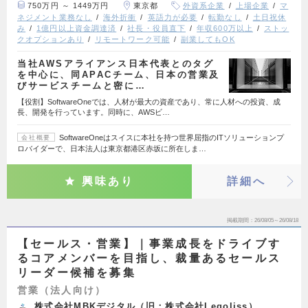
750万円 ～ 1449万円
東京都
外資系企業
上場企業
マ
ネジメント業務なし
海外折衝
英語力が必要
転勤なし
土日祝休
み
1億円以上資金調達済
社長・役員直下
年収600万以上
ストッ
クオプションあり
リモートワーク可能
副業してもOK
当社AWSアライアンス日本代表とのタグ
を中心に、同APACチーム、日本の営業及
びサービスチームと密に…
【役割】SoftwareOneでは、人材が最大の資産であり、常に人材への投資、成
長、開発を行っています。同時に、AWSビ…
SoftwareOneはスイスに本社を持つ世界屈指のITソリューションプ
会社概要
ロバイダーで、日本法人は東京都港区赤坂に所在しま…
興味あり
詳細へ
掲載期間
26/08/05～26/08/18
【セールス・営業】｜事業成長をドライブす
るコアメンバーを目指し、裁量あるセールス
リーダー候補を募集
営業（法人向け）
株式会社MBKデジタル（旧：株式会社Legoliss）