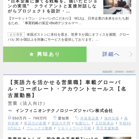
“日本企業に勝てる戦略を。描いたビジョ
ンの実現” クライアントと直接対話しな
がらプロジェクトを設計・…
【マーケットワン・ジャパンのこだわり】 M1Jは、日本企業の未来をかたち創
るため、「事業戦略の策定×BtoBデジタルマー…
米国ボストンに本社を置き、世界 9 か国にオフィスを展開、グロー
会社概要
バル 30 か国以上を対象にサービスを提供しております。…
興味あり
詳細へ
掲載期間
26/08/04～26/08/17
【英語力を活かせる営業職】車載グローバ
ル・コーポレート・アカウントセールス【名
古屋勤務】
営業（法人向け）
インフィニオンテクノロジーズジャパン株式会社
550万円 ～ 799万円
愛知県
外資系企業
海外出張
海
外折衝
英語力が必要
英語力不問
転勤なし
土日祝休み
年収60
0万以上
フレックス勤務
リモートワーク可能
育児支援制度