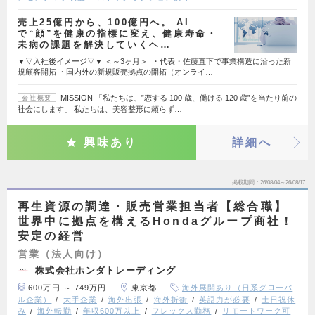
売上25億円から、100億円へ。 AI
で“顔”を健康の指標に変え、健康寿命・
未病の課題を解決していくヘ…
▼▽入社後イメージ▽▼ ＜～3ヶ月＞ ・代表・佐藤直下で事業構造に沿った新
規顧客開拓 ・国内外の新規販売拠点の開拓（オンライ…
MISSION 「私たちは、”恋する 100 歳、働ける 120 歳”を当たり前の
会社概要
社会にします」 私たちは、美容整形に頼らず…
興味あり
詳細へ
掲載期間
26/08/04～26/08/17
再生資源の調達・販売営業担当者【総合職】
世界中に拠点を構えるHondaグループ商社！
安定の経営
営業（法人向け）
株式会社ホンダトレーディング
600万円 ～ 749万円
東京都
海外展開あり（日系グローバ
ル企業）
大手企業
海外出張
海外折衝
英語力が必要
土日祝休
み
海外転勤
年収600万以上
フレックス勤務
リモートワーク可