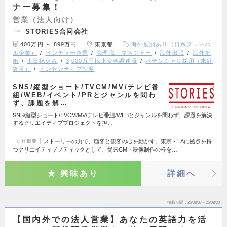
ナー募集！
営業（法人向け）
STORIES合同会社
400万円 ～ 899万円
東京都
海外展開あり（日系グローバ
ル企業）
ベンチャー企業
管理職・マネジャー
海外出張
海外折
衝
土日祝休み
3,000万円以上資金調達済
ポテンシャル採用（未経
験可）
インセンティブ制度
SNS/縦型ショート/TVCM/MV/テレビ番
組/WEB/イベント/PRとジャンルを問わ
ず、課題を解…
SNS/縦型ショート/TVCM/MV/テレビ番組/WEBとジャンルを問わず、課題を解決
するクリエイティブプロジェクトを担…
ストーリーの力で、顧客と観客の心を動かす。東京・LAに拠点を持
会社概要
つクリエイティブブティックとして、従来CM・映像制作の枠を…
興味あり
詳細へ
掲載期間
26/08/07～26/08/20
【国内外での法人営業】あなたの英語力を活