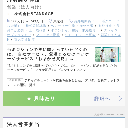
営業（法人向け）
株式会社STANDAGE
500万円 ～ 749万円
東京都
海外展開あり（日系グローバ
ル企業）
株式公開準備
ベンチャー企業
海外出張
海外折衝
英
語力が必要
土日祝休み
ポテンシャル採用（未経験可）
ストック
オプションあり
フレックス勤務
リモートワーク可能
副業してもO
K
育児支援制度
当ポジションで主に関わっていただくの
は、 自社サービス、貿易まるなげパッケ
ージサービス「おまかせ貿易」…
当ポジションで主に関わっていただくのは、 自社サービス、貿易まるなげパッ
ケージサービス「おまかせ貿易」のプロジェクトマネジ…
ブロックチェーン・AI技術を基盤とした、 デジタル貿易プラットフ
会社概要
ォームの開発・提供
興味あり
詳細へ
掲載期間
26/08/05～26/08/18
法人営業担当