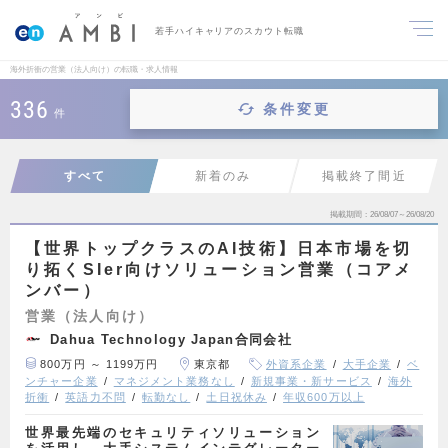
若手ハイキャリアのスカウト転職
海外折衝の営業（法人向け）の転職・求人情報
336
条件変更
件
すべて
新着のみ
掲載終了間近
掲載期間
26/08/07～26/08/20
【世界トップクラスのAI技術】日本市場を切
り拓くSIer向けソリューション営業（コアメ
ンバー）
営業（法人向け）
Dahua Technology Japan合同会社
800万円 ～ 1199万円
東京都
外資系企業
大手企業
ベ
ンチャー企業
マネジメント業務なし
新規事業・新サービス
海外
折衝
英語力不問
転勤なし
土日祝休み
年収600万以上
世界最先端のセキュリティソリューション