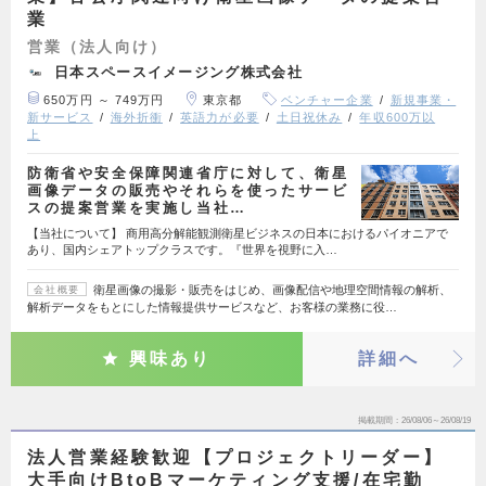
業
営業（法人向け）
日本スペースイメージング株式会社
650万円 ～ 749万円
東京都
ベンチャー企業
新規事業・
新サービス
海外折衝
英語力が必要
土日祝休み
年収600万以
上
防衛省や安全保障関連省庁に対して、衛星
画像データの販売やそれらを使ったサービ
スの提案営業を実施し当社…
【当社について】 商用高分解能観測衛星ビジネスの日本におけるパイオニアで
あり、国内シェアトップクラスです。『世界を視野に入…
衛星画像の撮影・販売をはじめ、画像配信や地理空間情報の解析、
会社概要
解析データをもとにした情報提供サービスなど、お客様の業務に役…
興味あり
詳細へ
掲載期間
26/08/06～26/08/19
法人営業経験歓迎【プロジェクトリーダー】
大手向けBtoBマーケティング支援/在宅勤