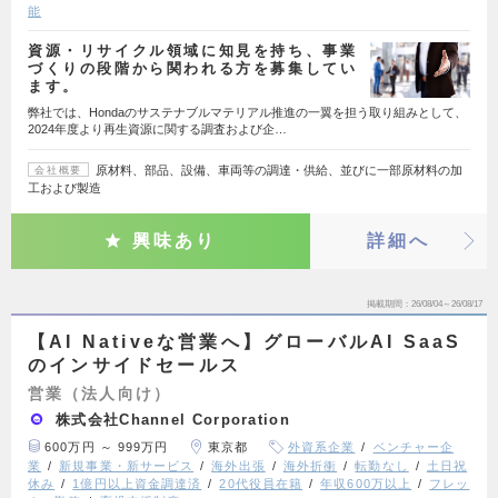
能
資源・リサイクル領域に知見を持ち、事業
づくりの段階から関われる方を募集してい
ます。
弊社では、Hondaのサステナブルマテリアル推進の一翼を担う取り組みとして、
2024年度より再生資源に関する調査および企…
原材料、部品、設備、車両等の調達・供給、並びに一部原材料の加
会社概要
工および製造
興味あり
詳細へ
掲載期間
26/08/04～26/08/17
【AI Nativeな営業へ】グローバルAI SaaS
のインサイドセールス
営業（法人向け）
株式会社Channel Corporation
600万円 ～ 999万円
東京都
外資系企業
ベンチャー企
業
新規事業・新サービス
海外出張
海外折衝
転勤なし
土日祝
休み
1億円以上資金調達済
20代役員在籍
年収600万以上
フレッ