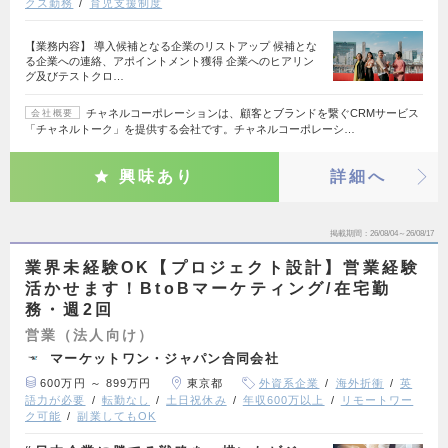
クス勤務
育児支援制度
【業務内容】 導入候補となる企業のリストアップ 候補とな
る企業への連絡、アポイントメント獲得 企業へのヒアリン
グ及びテストクロ…
チャネルコーポレーションは、顧客とブランドを繋ぐCRMサービス
会社概要
「チャネルトーク」を提供する会社です。チャネルコーポレーシ…
興味あり
詳細へ
掲載期間
26/08/04～26/08/17
業界未経験OK【プロジェクト設計】営業経験
活かせます！BtoBマーケティング/在宅勤
務・週2回
営業（法人向け）
マーケットワン・ジャパン合同会社
600万円 ～ 899万円
東京都
外資系企業
海外折衝
英
語力が必要
転勤なし
土日祝休み
年収600万以上
リモートワー
ク可能
副業してもOK