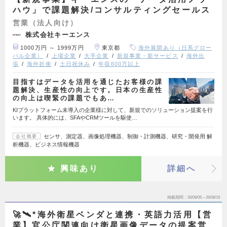
ハウ」で課題解決/コンサルティングセールス
営業（法人向け）
株式会社キーエンス
1000万円 ～ 1999万円
東京都
海外展開あり（日系グロー
バル企業）
上場企業
大手企業
新規事業・新サービス
海外出
張
海外折衝
土日祝休み
年収600万以上
目指すはデータを活用を通じたお客様の課
題解決、生産性の向上です。日本の生産性
の向上は喫緊の課題でもあ…
KIプラットフォーム未導入の企業様に対して、新規でのソリューション提案を行
います。 具体的には、SFAやCRMツールを駆使…
センサ、測定器、画像処理機器、制御・計測機器、研究・開発用 解
会社概要
析機器、ビジネス情報機器
興味あり
詳細へ
掲載期間
26/08/06～26/08/19
🚀🛰️*海外衛星ベンダと連携・英語力活用【営
業】官公庁関連向け衛星画像データの提案営