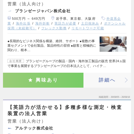
営業（法人向け）
プランゼージャパン株式会社
500万円 ～ 649万円
岩手県、東京都、大阪府
外資系企
業
海外出張
海外折衝
英語力が必要
土日祝休み
ポテンシャル
採用（未経験可）
フレックス勤務
リモートワーク可能
●長期的なビジネス関係を構築、維持、サポート ●複数の事
業セグメントで会社製品、製品特性の習得 ●顧客と積極的に
関わり、根本…
プランゼーグループの製品・国内・海外加工製品の販売 世界24ヵ国
会社概要
で事業を展開するプランゼーグループの日本法人として、ハイテ…
興味あり
詳細へ
掲載期間
26/08/05～26/08/18
【英語力が活かせる】多種多様な測定・検査
装置の法人営業
営業（法人向け）
アルテック株式会社