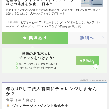
を活用し、大手システムインテグレーター
様との連携を強化。 日本市…
世界トップクラスのシェアを誇る監視カメラ・AIカメラ・IoTソリューションを
展開する当社にて、大手システムインテグレータ…
ビデオ中心のIoTソリューションプロバイダーとして、カメラ、レコ
会社概要
ーダー、インターホン、ソフトウェアなどの製品を提供し、交…
興味あり
詳細へ
興味のある求人に
チェックをつけよう!
興味あり
スカウトのマッチング精度があがる!
その求人への合格可能性がわかる!
掲載期間
26/08/07～26/08/20
年収UPして法人営業にチャレンジしません
か？
営業（法人向け）
ヴァンテージマネジメント株式会社