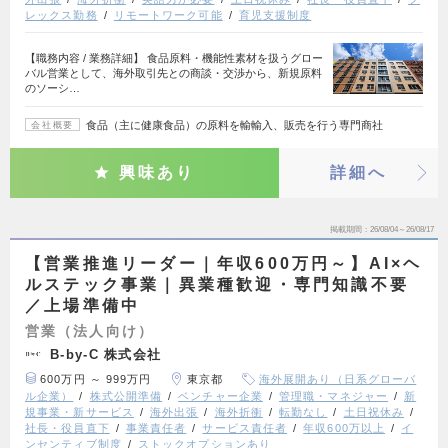
レックス勤務
リモートワーク可能
育児支援制度
【職務内容 / 業務詳細】 食品原料・機能性素材を扱うグロー
バル営業として、海外取引先との商談・交渉から、新規原料
のソーシ…
食品（主に健康食品）の原料を輸輸入、販売を行う専門商社
会社概要
興味あり
詳細へ
掲載期間
26/08/04～26/08/17
【営業推進リーダー｜年収600万円～】AI×ヘ
ルステック事業｜異業種歓迎・専門知識不要
／上場準備中
営業（法人向け）
B-by-C 株式会社
600万円 ～ 999万円
東京都
海外展開あり（日系グローバ
ル企業）
株式公開準備
ベンチャー企業
管理職・マネジャー
新
規事業・新サービス
海外出張
海外折衝
転勤なし
土日祝休み
社長・役員直下
事業責任者
サービス責任者
年収600万以上
イ
ンセンティブ制度
ストックオプションあり