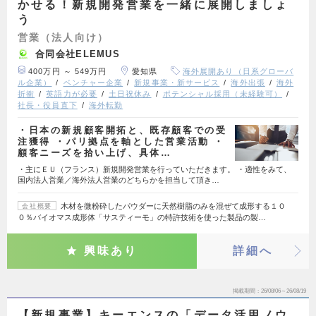
かせる！新規開発営業を一緒に展開しましょ
う
営業（法人向け）
合同会社ELEMUS
400万円 ～ 549万円
愛知県
海外展開あり（日系グローバ
ル企業）
ベンチャー企業
新規事業・新サービス
海外出張
海外
折衝
英語力が必要
土日祝休み
ポテンシャル採用（未経験可）
社長・役員直下
海外転勤
・日本の新規顧客開拓と、既存顧客での受
注獲得 ・パリ拠点を軸とした営業活動 ・
顧客ニーズを拾い上げ、具体…
・主にＥＵ（フランス）新規開発営業を行っていただきます。 ・適性をみて、
国内法人営業／海外法人営業のどちらかを担当して頂き…
木材を微粉砕したパウダーに天然樹脂のみを混ぜて成形する１０
会社概要
０％バイオマス成形体「サスティーモ」の特許技術を使った製品の製…
興味あり
詳細へ
掲載期間
26/08/06～26/08/19
【新規事業】キーエンスの「データ活用ノウ