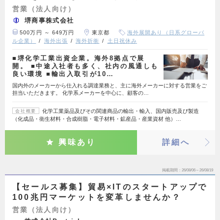
営業（法人向け）
堺商事株式会社
500万円 ～ 649万円
東京都
海外展開あり（日系グローバ
ル企業）
海外出張
海外折衝
土日祝休み
■堺化学工業出資企業。海外8拠点で展
開。 ■中途入社者も多く、社内の風通しも
良い環境 ■輸出入取引が10…
国内外のメーカーから仕入れる調達業務と、主に海外メーカーに対する営業をご
担当いただきます。 化学系メーカーを中心に、顧客の…
化学工業薬品及びその関連商品の輸出・輸入、国内販売及び製造
会社概要
（化成品・衛生材料・合成樹脂・電子材料・鉱産品・産業資材 他）…
興味あり
詳細へ
掲載期間
26/08/06～26/08/19
【セールス募集】貿易×ITのスタートアップで
100兆円マーケットを変革しませんか？
営業（法人向け）