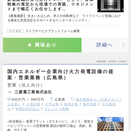
戦略の策定から現場での実践、マネジメン
トまで幅広くお任せします…
【募集概要】 住まいをはじめ、求人や自動車など、ライフイベント領域におけ
る最良な意思決定をサポートするインターネットメディ…
ライフサービスプラットフォーム事業
会社概要
興味あり
詳細へ
掲載期間
26/08/04～26/08/17
国内エネルギー企業向け火力発電設備の提
案・営業業務（広島県）
営業（法人向け）
三菱重工業株式会社
500万円 ～ 999万円
広島県
海外展開あり（日系グローバ
ル企業）
上場企業
大手企業
海外出張
海外折衝
土日祝休
み
年収600万以上
フレックス勤務
<担当製品＞ 発電プラント（ガスタービン、ボイラ、蒸気タ
ービンプラント）の営業業務 製品の製作工場は、高砂、長
崎、日立工場。…