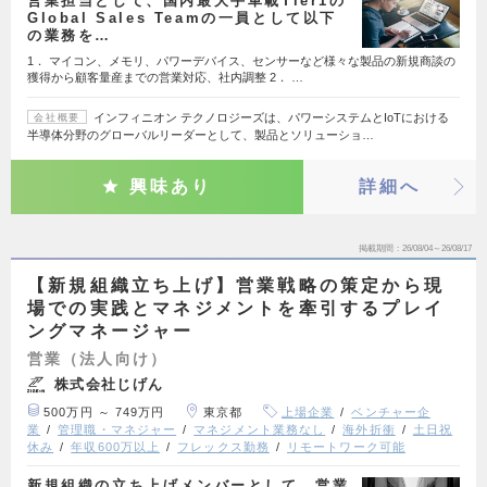
営業担当として、国内最大手車載Tier1の
Global Sales Teamの一員として以下
の業務を…
1． マイコン、メモリ、パワーデバイス、センサーなど様々な製品の新規商談の
獲得から顧客量産までの営業対応、社内調整 2． …
インフィニオン テクノロジーズは、パワーシステムとIoTにおける
会社概要
半導体分野のグローバルリーダーとして、製品とソリューショ…
興味あり
詳細へ
掲載期間
26/08/04～26/08/17
【新規組織立ち上げ】営業戦略の策定から現
場での実践とマネジメントを牽引するプレイ
ングマネージャー
営業（法人向け）
株式会社じげん
500万円 ～ 749万円
東京都
上場企業
ベンチャー企
業
管理職・マネジャー
マネジメント業務なし
海外折衝
土日祝
休み
年収600万以上
フレックス勤務
リモートワーク可能
新規組織の立ち上げメンバーとして、営業