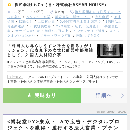
株式会社LivCo（旧：株式会社ASEAN HOUSE）
500万円 ～ 899万円
東京都
海外展開あり（日系グローバ
ル企業）
ベンチャー企業
新規事業・新サービス
海外出張
海外
折衝
転勤なし
土日祝休み
3,000万円以上資金調達済
1億円以上
資金調達済
20代役員在籍
CxO候補
社長・役員直下
事業責任
者
サービス責任者
年収600万以上
インセンティブ制度
ストッ
クオプションあり
リモートワーク可能
副業してもOK
「外国人も暮らしやすい社会を創る」がミ
ッション。代表直下の次世代経営幹部候補
として、外国人人材紹介事…
■ミッションと業務内容 事業開発、セールス、CS、マーケティング、PdM、い
ずれかの職種にて、下記事業に参画していただきま…
・グローバル HR プラットフォーム事業 ・外国人向けライフサポー
会社概要
ト事業 ・外国人向け不動産事業 ・外国人向けメディアプラット…
興味あり
詳細へ
掲載期間
26/08/07～26/08/20
<博報堂DY>東京・LAで広告・デジタルプロ
ジェクトを獲得・遂行する法人営業・プラン