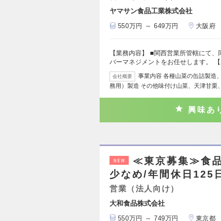
ヤマサン食品工業株式会社
550万円 ～ 649万円
大阪府
【業務内容】 ■関西営業所管轄にて
バーマネジメントをお任せします。 
事業内容 各種山菜の缶詰製造
会社概要
務用）製造 その他味付け山菜、天津甘栗
興味あ
≪東京募集≫食
NEW
少なめ/年間休日125
営業（法人向け）
大和食品株式会社
550万円 ～ 749万円
東京都