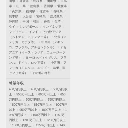
山県
鳥取県
島根県
岡山県
広島
県
山口県
徳島県
香川県
愛媛県
高知県
福岡県
佐賀県
長崎県
熊本県
大分県
宮崎県
鹿児島県
沖縄県
中国
韓国
香港
台湾
タイ
シンガポール
インドネシア
フィリピン
インド
その他アジア
（ベトナム、ミャンマー等）
北米（ア
メリカ、カナダ等）
中南米（メキシ
コ、ブラジル、アルゼンチン等）
オセ
アニア（オーストラリア、ニュージーラ
ンド等）
ヨーロッパ（イギリス、フラ
ンス、ドイツ、ロシア等）
中近東・ア
フリカ（モロッコ、エジプト、UAE、南
アフリカ等）
その他の海外
希望年収
400万円以上
450万円以上
500万円以
上
550万円以上
600万円以上
650
万円以上
700万円以上
750万円以上
800万円以上
850万円以上
900万円
以上
950万円以上
1000万円以上
1
050万円以上
1100万円以上
1150万
円以上
1200万円以上
1250万円以上
1300万円以上
1350万円以上
1400