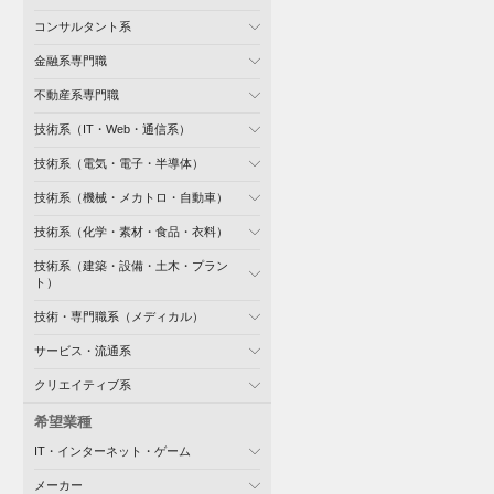
コンサルタント系
金融系専門職
不動産系専門職
技術系（IT・Web・通信系）
技術系（電気・電子・半導体）
技術系（機械・メカトロ・自動車）
技術系（化学・素材・食品・衣料）
技術系（建築・設備・土木・プラン
ト）
技術・専門職系（メディカル）
サービス・流通系
クリエイティブ系
希望業種
IT・インターネット・ゲーム
メーカー