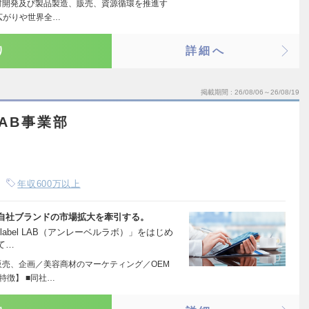
材開発及び製品製造、販売、資源循環を推進す
の広がりや世界全…
り
詳細へ
掲載期間
26/08/06～26/08/19
LAB事業部
年収600万以上
自社ブランドの市場拡大を牽引する。
abel LAB（アンレーベルラボ）」をはじめ
て…
販売、企画／美容商材のマーケティング／OEM
特徴】 ■同社…