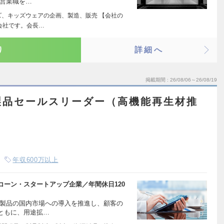
る営業職を…
ズ、キッズウェアの企画、製造、販売 【会社の
る会社です。会長…
り
詳細へ
掲載期間
26/08/06～26/08/19
製品セールスリーダー（高機能再生材推
年収600万以上
ーン・スタートアップ企業／年間休日120
た製品の国内市場への導入を推進し、顧客の
ともに、用途拡…