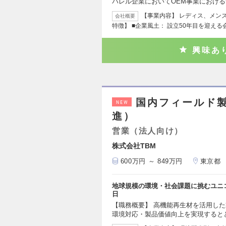
パレル企業においてOEM事業におけ
【事業内容】 レディス、メン
会社概要
特徴】 ■企業風土： 設立50年目を迎え
興味あ
国内フィールド
NEW
進）
営業（法人向け）
株式会社TBM
600万円 ～ 849万円
東京都
地球規模の環境・社会課題に挑むユニコ
日
【職務概要】 高機能再生材を活用し
環境対応・製品価値向上を実現すると