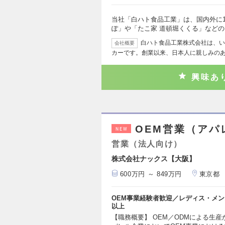
当社「白ハト食品工業」は、国内外に1
ぽ」や「たこ家 道頓堀くくる」など
白ハト食品工業株式会社は、い
会社概要
カーです。創業以来、日本人に親しみの
興味あ
OEM営業（アパ
NEW
営業（法人向け）
株式会社ナックス【大阪】
600万円 ～ 849万円
東京都
OEM事業経験者歓迎／レディス・メ
以上
【職務概要】 OEM／ODMによる生