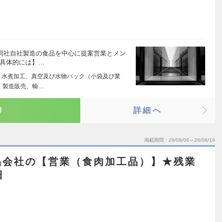
、同社自社製造の食品を中心に提案営業とメン
【具体的には】…
、水煮加工、真空及び水物パック（小袋及び業
、製造販売、輸…
り
詳細へ
掲載期間
26/08/06～26/08/19
品会社の【営業（食肉加工品）】★残業
日