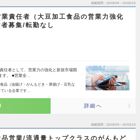
掲載期間
26/08/06～26/08/19
営業責任者（大豆加工食品の営業力強化
者募集/転勤なし
業責任者として、営業力の強化と新規市場開
す。 ■営業全…
食品（油揚げ・がんもどき・厚揚げ・豆乳な
けている企業です…
り
詳細へ
掲載期間
26/08/06～26/08/19
食品営業/流通量トップクラスのがんもど