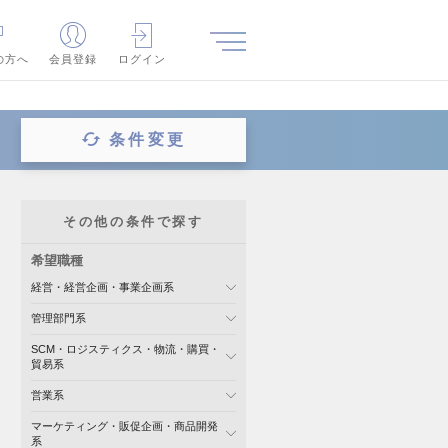
の方へ
会員登録
ログイン
条件変更
その他の条件で探す
希望職種
経営・経営企画・事業企画系
管理部門系
SCM・ロジスティクス・物流・購買・
貿易系
営業系
マーケティング・販促企画・商品開発
系