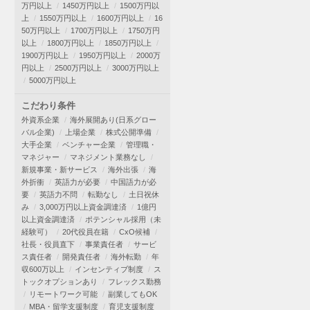
万円以上
1450万円以上
1500万円以
上
1550万円以上
1600万円以上
16
50万円以上
1700万円以上
1750万円
以上
1800万円以上
1850万円以上
1900万円以上
1950万円以上
2000万
円以上
2500万円以上
3000万円以上
5000万円以上
こだわり条件
外資系企業
海外展開あり(日系グロー
バル企業)
上場企業
株式公開準備
大手企業
ベンチャー企業
管理職・
マネジャー
マネジメント業務なし
新規事業・新サービス
海外出張
海
外折衝
英語力が必要
中国語力が必
要
英語力不問
転勤なし
土日祝休
み
3,000万円以上資金調達済
1億円
以上資金調達済
ポテンシャル採用（未
経験可）
20代役員在籍
CxO候補
社長・役員直下
事業責任者
サービ
ス責任者
開発責任者
海外転勤
年
収600万以上
インセンティブ制度
ス
トックオプションあり
フレックス勤務
リモートワーク可能
副業してもOK
MBA・留学支援制度
育児支援制度