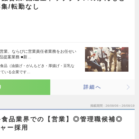
集/転勤なし
品営業、ならびに営業責任者業務をお任せい
品提案業務 ■新…
食品（油揚げ・がんもどき・厚揚げ・豆乳な
けている企業です…
り
詳細へ
掲載期間
26/08/06～26/08/19
≫食品業界での【営業】◎管理職候補◎
ジャー採用