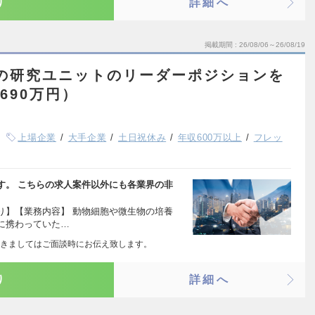
り
詳細へ
掲載期間
26/08/06～26/08/19
名の研究ユニットのリーダーポジションを
690万円）
上場企業
大手企業
土日祝休み
年収600万以上
フレッ
す。 こちらの求人案件以外にも各業界の非
り】【業務内容】 動物細胞や微生物の培養
に携わっていた…
きましてはご面談時にお伝え致します。
り
詳細へ