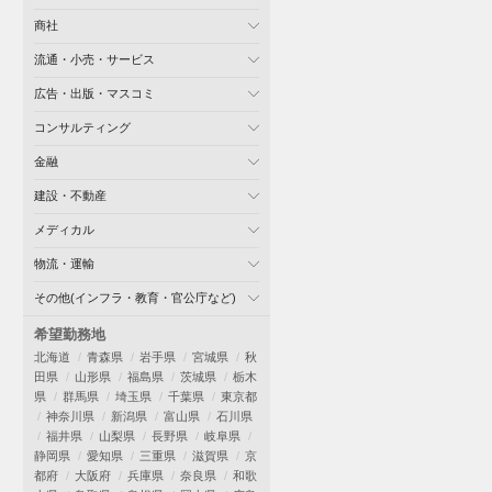
商社
流通・小売・サービス
広告・出版・マスコミ
コンサルティング
金融
建設・不動産
メディカル
物流・運輸
その他(インフラ・教育・官公庁など)
希望勤務地
北海道
青森県
岩手県
宮城県
秋
田県
山形県
福島県
茨城県
栃木
県
群馬県
埼玉県
千葉県
東京都
神奈川県
新潟県
富山県
石川県
福井県
山梨県
長野県
岐阜県
静岡県
愛知県
三重県
滋賀県
京
都府
大阪府
兵庫県
奈良県
和歌