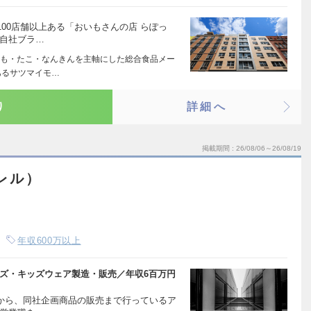
00店舗以上ある「おいもさんの店 らぽっ
の自社ブラ…
も・たこ・なんきんを主軸にした総合食品メー
あるサツマイモ…
り
詳細へ
掲載期間
26/08/06～26/08/19
レル）
年収600万以上
ンズ・キッズウェア製造・販売／年収6百万円
産から、同社企画商品の販売まで行っているア