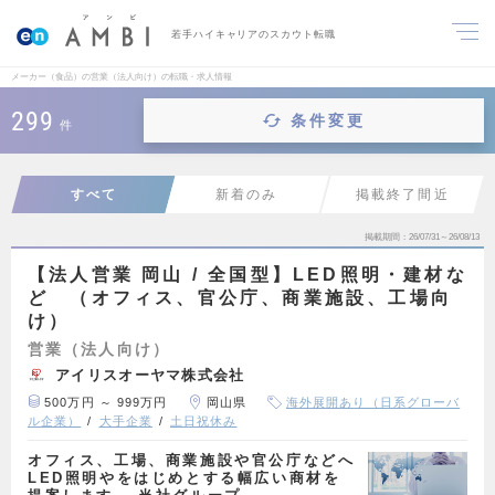
若手ハイキャリアのスカウト転職
メーカー（食品）の営業（法人向け）の転職・求人情報
299
条件変更
件
すべて
新着のみ
掲載終了間近
掲載期間
26/07/31～26/08/13
【法人営業 岡山 / 全国型】LED照明・建材な
ど （オフィス、官公庁、商業施設、工場向
け）
営業（法人向け）
アイリスオーヤマ株式会社
500万円 ～ 999万円
岡山県
海外展開あり（日系グローバ
ル企業）
大手企業
土日祝休み
オフィス、工場、商業施設や官公庁などへ
LED照明やをはじめとする幅広い商材を