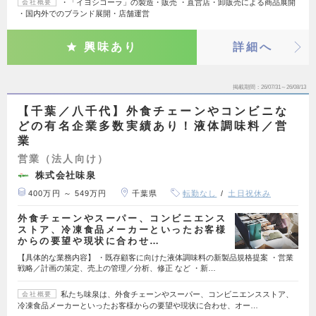
・「イヨシコーラ」の製造・販売 ・直営店・卸販売による商品展開
会社概要
・国内外でのブランド展開・店舗運営
興味あり
詳細へ
掲載期間
26/07/31～26/08/13
【千葉／八千代】外食チェーンやコンビニな
どの有名企業多数実績あり！液体調味料／営
業
営業（法人向け）
株式会社味泉
400万円 ～ 549万円
千葉県
転勤なし
土日祝休み
外食チェーンやスーパー、コンビニエンス
ストア、冷凍食品メーカーといったお客様
からの要望や現状に合わせ…
【具体的な業務内容】 ・既存顧客に向けた液体調味料の新製品規格提案 ・営業
戦略／計画の策定、売上の管理／分析、修正 など ・新…
私たち味泉は、外食チェーンやスーパー、コンビニエンスストア、
会社概要
冷凍食品メーカーといったお客様からの要望や現状に合わせ、オー…