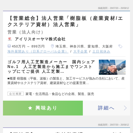
掲載期間
26/07/30～26/08/12
【営業総合】法人営業「樹脂板（産業資材/エ
クステリア資材）法人営業」
営業（法人向け）
アイリスオーヤマ株式会社
450万円 ～ 899万円
埼玉県、神奈川県、愛知県、大阪府
海外展開あり（日系グローバル企業）
大手企業
土日祝休み
ゴルフ用人工芝製造メーカー 国内シェア
No.1 人工芝製造から施工までワンスト
ップにてご提供 人工芝製…
■概要 樹脂板（平板、波板）の製造と、加工サービスが強みの当社において、産
業資材やエクステリア資材、建築資材などの提案営業…
家電・生活用品・食品などの企画、製造、販売
会社概要
興味あり
詳細へ
掲載期間
26/07/30～26/08/12