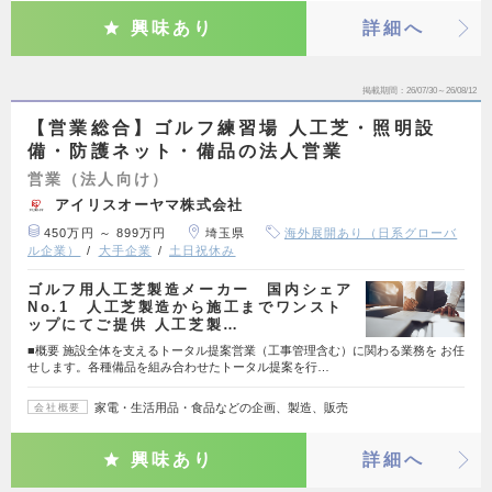
興味あり
詳細へ
掲載期間
26/07/30～26/08/12
【営業総合】ゴルフ練習場 人工芝・照明設
備・防護ネット・備品の法人営業
営業（法人向け）
アイリスオーヤマ株式会社
450万円 ～ 899万円
埼玉県
海外展開あり（日系グローバ
ル企業）
大手企業
土日祝休み
ゴルフ用人工芝製造メーカー 国内シェア
No.1 人工芝製造から施工までワンスト
ップにてご提供 人工芝製…
■概要 施設全体を支えるトータル提案営業（工事管理含む）に関わる業務を お任
せします。各種備品を組み合わせたトータル提案を行…
家電・生活用品・食品などの企画、製造、販売
会社概要
興味あり
詳細へ