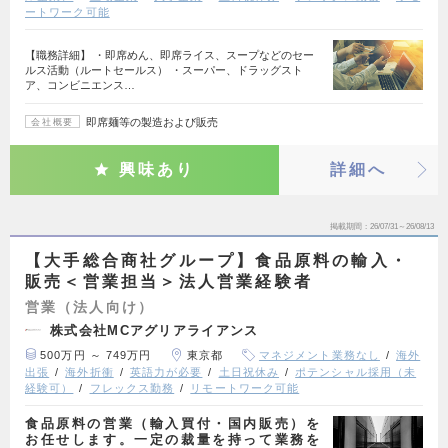
ートワーク可能
【職務詳細】 ・即席めん、即席ライス、スープなどのセー
ルス活動（ルートセールス） ・スーパー、ドラッグスト
ア、コンビニエンス…
即席麺等の製造および販売
会社概要
興味あり
詳細へ
掲載期間
26/07/31～26/08/13
【大手総合商社グループ】食品原料の輸入・
販売＜営業担当＞法人営業経験者
営業（法人向け）
株式会社MCアグリアライアンス
500万円 ～ 749万円
東京都
マネジメント業務なし
海外
出張
海外折衝
英語力が必要
土日祝休み
ポテンシャル採用（未
経験可）
フレックス勤務
リモートワーク可能
食品原料の営業（輸入買付・国内販売）を
お任せします。一定の裁量を持って業務を