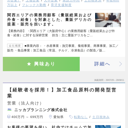
ル企業）
上場企業
大手企業
英語力不問
土日祝休み
年収600
万以上
フレックス勤務
育児支援制度
関西エリアの業務用顧客（量販総菜および
外食・給食）を対象とした、量販デリカの
提案・販売を担います。
【業務内容】 ・関西エリア（大阪府中心）の業務用顧客（量販総菜および外
食・給食）に対する深耕営業 担当：主に量販デリカをご…
■事業内容： ・水産事業：漁労事業、養殖事業、商事事業、加工／
会社概要
販売 ・食品事業：加工食品（常温、チルド、冷凍食品）の製造／販…
興味あり
詳細へ
掲載期間
26/07/29～26/08/11
【経験者を採用！】加工食品原料の開発型営
業
営業（法人向け）
ニッカプランニング株式会社
400万円 ～ 699万円
愛知県
転勤なし
土日祝休み
お客様の要望を伺い、社内ではチームで加