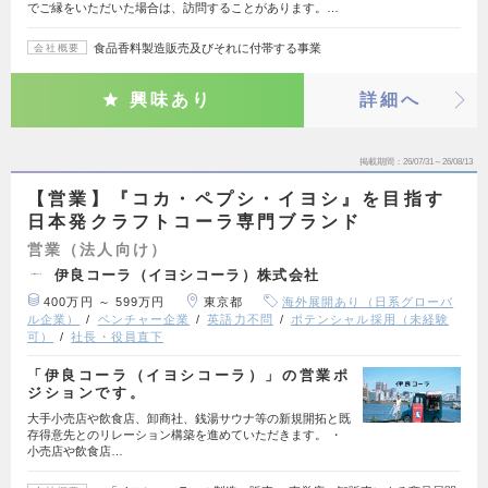
でご縁をいただいた場合は、訪問することがあります。…
食品香料製造販売及びそれに付帯する事業
会社概要
興味あり
詳細へ
掲載期間
26/07/31～26/08/13
【営業】『コカ・ペプシ・イヨシ』を目指す
日本発クラフトコーラ専門ブランド
営業（法人向け）
伊良コーラ（イヨシコーラ）株式会社
400万円 ～ 599万円
東京都
海外展開あり（日系グローバ
ル企業）
ベンチャー企業
英語力不問
ポテンシャル採用（未経験
可）
社長・役員直下
「伊良コーラ（イヨシコーラ）」の営業ポ
ジションです。
大手小売店や飲食店、卸商社、銭湯サウナ等の新規開拓と既
存得意先とのリレーション構築を進めていただきます。 ・
小売店や飲食店…