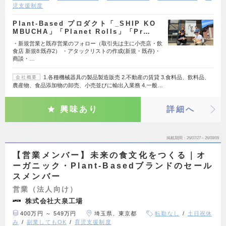
児支援制度
Plant-Based プロダクト「_SHIP KO
MBUCHA」「Planet Rolls」「Pr…
・新規営業と既存営業のフォロー（取引先は主に小売店・飲
食店 新規8:既存2） ・アタックリストの作成(新規・既存)・
商談・…
1.各種機械器具の製品製造販売 2.不動産の賃貸 3.食料品、飲料品、
会社概要
農産物、食品添加物の卸売、小売並びに輸出入業務 4.一般…
興味あり
詳細へ
掲載期間
26/07/27～26/08/09
【営業メンバー】未来の食文化をつくる｜オ
ーガニック・Plant-Basedブランドのセール
スメンバー
営業（法人向け）
株式会社大泉工場
400万円 ～ 549万円
埼玉県、東京都
転勤なし
土日祝休
み
副業してもOK
育児支援制度