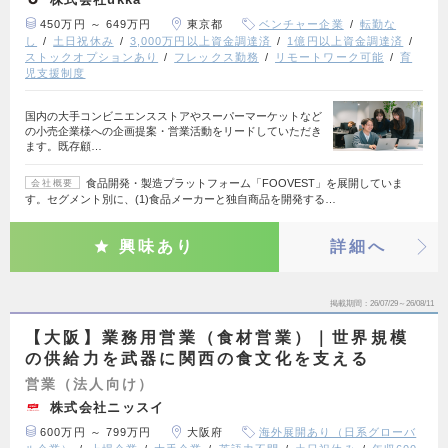
450万円 ～ 649万円
東京都
ベンチャー企業
転勤な
し
土日祝休み
3,000万円以上資金調達済
1億円以上資金調達済
ストックオプションあり
フレックス勤務
リモートワーク可能
育
児支援制度
国内の大手コンビニエンスストアやスーパーマーケットなど
の小売企業様への企画提案・営業活動をリードしていただき
ます。既存顧…
食品開発・製造プラットフォーム「FOOVEST」を展開していま
会社概要
す。セグメント別に、(1)食品メーカーと独自商品を開発する…
興味あり
詳細へ
掲載期間
26/07/29～26/08/11
【大阪】業務用営業（食材営業）｜世界規模
の供給力を武器に関西の食文化を支える
営業（法人向け）
株式会社ニッスイ
600万円 ～ 799万円
大阪府
海外展開あり（日系グローバ