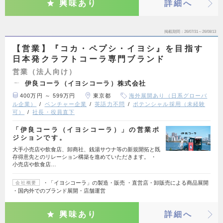
興味あり
詳細へ
掲載期間
26/07/31～26/08/13
【営業】『コカ・ペプシ・イヨシ』を目指す
日本発クラフトコーラ専門ブランド
営業（法人向け）
伊良コーラ（イヨシコーラ）株式会社
400万円 ～ 599万円
東京都
海外展開あり（日系グローバ
ル企業）
ベンチャー企業
英語力不問
ポテンシャル採用（未経験
可）
社長・役員直下
「伊良コーラ（イヨシコーラ）」の営業ポ
ジションです。
大手小売店や飲食店、卸商社、銭湯サウナ等の新規開拓と既
存得意先とのリレーション構築を進めていただきます。 ・
小売店や飲食店…
・「イヨシコーラ」の製造・販売 ・直営店・卸販売による商品展開
会社概要
・国内外でのブランド展開・店舗運営
興味あり
詳細へ