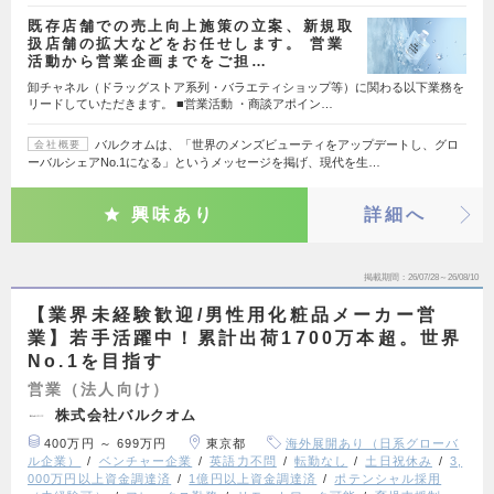
既存店舗での売上向上施策の立案、新規取
扱店舗の拡大などをお任せします。 営業
活動から営業企画までをご担…
卸チャネル（ドラッグストア系列・バラエティショップ等）に関わる以下業務を
リードしていただきます。 ■営業活動 ・商談アポイン…
バルクオムは、「世界のメンズビューティをアップデートし、グロ
会社概要
ーバルシェアNo.1になる」というメッセージを掲げ、現代を生…
興味あり
詳細へ
掲載期間
26/07/28～26/08/10
【業界未経験歓迎/男性用化粧品メーカー営
業】若手活躍中！累計出荷1700万本超。世界
No.1を目指す
営業（法人向け）
株式会社バルクオム
400万円 ～ 699万円
東京都
海外展開あり（日系グローバ
ル企業）
ベンチャー企業
英語力不問
転勤なし
土日祝休み
3,
000万円以上資金調達済
1億円以上資金調達済
ポテンシャル採用