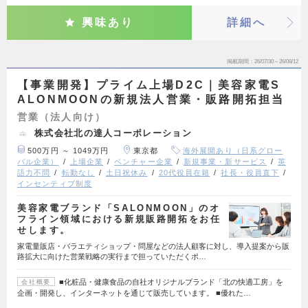
興味あり
詳細へ
掲載期間
26/07/30～26/08/12
【事業開発】プライム上場D2C｜美容家電S
ALONMOONの新規法人営業・販路開拓担当
営業（法人向け）
株式会社北の達人コーポレーション
500万円 ～ 1049万円
東京都
海外展開あり（日系グロー
バル企業）
上場企業
ベンチャー企業
新規事業・新サービス
英
語力不問
転勤なし
土日祝休み
20代役員在籍
社長・役員直下
インセンティブ制度
美容家電ブランド「SALONMOON」のオ
フライン領域における新規販路開拓をお任
せします。
家電量販店・バラエティショップ・問屋などの法人顧客に対し、導入提案から販
路拡大に向けた営業戦略の実行まで担っていただくポ…
■化粧品・健康食品の自社オリジナルブランド「北の快適工房」を
会社概要
企画・開発し、インターネットを通じて販売しています。 ■優れた…