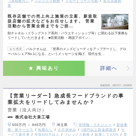
（未経験可）
フレックス勤務
リモートワーク可能
育児支援制
度
既存店舗での売上向上施策の立案、新規取
扱店舗の拡大などをお任せします。 営業
活動から営業企画までをご担…
卸チャネル（ドラッグストア系列・バラエティショップ等）に関わる以下業務を
リードしていただきます。 ■営業活動 ・商談アポイン…
バルクオムは、「世界のメンズビューティをアップデートし、グロ
会社概要
ーバルシェアNo.1になる」というメッセージを掲げ、現代を生…
興味あり
詳細へ
掲載期間
26/07/27～26/08/09
【営業リーダー】急成長フードブランドの事
業拡大をリードしてみませんか？
営業（法人向け）
株式会社大泉工場
500万円 ～ 849万円
埼玉県
管理職・マネジャー
新規事
業・新サービス
転勤なし
土日祝休み
1億円以上資金調達済
サ
ービス責任者
年収600万以上
フレックス勤務
副業してもOK
育