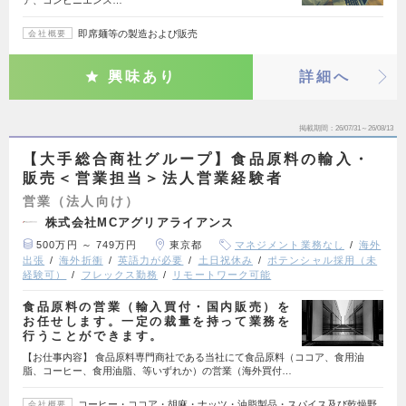
ア、コンビニエンス…
即席麺等の製造および販売
会社概要
興味あり
詳細へ
掲載期間
26/07/31～26/08/13
【大手総合商社グループ】食品原料の輸入・
販売＜営業担当＞法人営業経験者
営業（法人向け）
株式会社MCアグリアライアンス
500万円 ～ 749万円
東京都
マネジメント業務なし
海外
出張
海外折衝
英語力が必要
土日祝休み
ポテンシャル採用（未
経験可）
フレックス勤務
リモートワーク可能
食品原料の営業（輸入買付・国内販売）を
お任せします。一定の裁量を持って業務を
行うことができます。
【お仕事内容】 食品原料専門商社である当社にて食品原料（ココア、食用油
脂、コーヒー、食用油脂、等いずれか）の営業（海外買付…
コーヒー・ココア・胡麻・ナッツ・油脂製品・スパイス及び乾燥野
会社概要