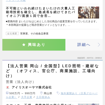
ートワーク可能
不可能といわれ続けたまいたけの大量人工
栽培技術を確立し、急成長を続けてきたパ
イオニア/面接１回で合否…
■業務内容 まいたけをはじめとした当社商品の提案営業を行っていただきます。
＊本部商談や提案など既存営業がメインとなります。…
茸事業、その他食品事業
会社概要
興味あり
詳細へ
掲載期間
26/07/31～26/08/13
【法人営業 岡山 / 全国型】LED照明・建材な
ど （オフィス、官公庁、商業施設、工場向
け）
営業（法人向け）
アイリスオーヤマ株式会社
500万円 ～ 999万円
岡山県
海外展開あり（日系グローバ
ル企業）
大手企業
土日祝休み