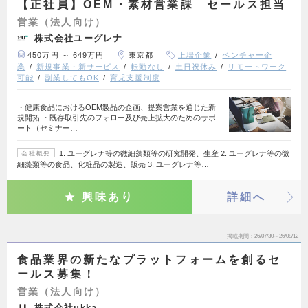
【正社員】OEM・素材営業課 セールス担当
営業（法人向け）
株式会社ユーグレナ
450万円 ～ 649万円
東京都
上場企業
ベンチャー企
業
新規事業・新サービス
転勤なし
土日祝休み
リモートワーク
可能
副業してもOK
育児支援制度
・健康食品におけるOEM製品の企画、提案営業を通じた新
規開拓 ・既存取引先のフォロー及び売上拡大のためのサポ
ート（セミナー…
1. ユーグレナ等の微細藻類等の研究開発、生産 2. ユーグレナ等の微
会社概要
細藻類等の食品、化粧品の製造、販売 3. ユーグレナ等…
興味あり
詳細へ
掲載期間
26/07/30～26/08/12
食品業界の新たなプラットフォームを創るセ
ールス募集！
営業（法人向け）
株式会社ukka