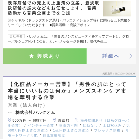
既存店舗での売上向上施策の立案、新規取
扱店舗の拡大などをお任せします。 営業
活動から営業企画までをご担…
卸チャネル（ドラッグストア系列・バラエティショップ等）に関わる以下業務を
リードしていただきます。 ■営業活動 ・商談アポイン…
バルクオムは、「世界のメンズビューティをアップデートし、グロ
会社概要
ーバルシェアNo.1になる」というメッセージを掲げ、現代を生…
興味あり
詳細へ
掲載期間
26/07/28～26/08/10
【化粧品メーカー営業】「男性の肌にとって
本当にいいものは何か」メンズスキンケア市
場を牽引する企業
営業（法人向け）
株式会社バルクオム
500万円 ～ 699万円
東京都
海外展開あり（日系グローバ
ル企業）
ベンチャー企業
英語力不問
転勤なし
土日祝休み
3,
000万円以上資金調達済
1億円以上資金調達済
フレックス勤務
リ
モートワーク可能
育児支援制度