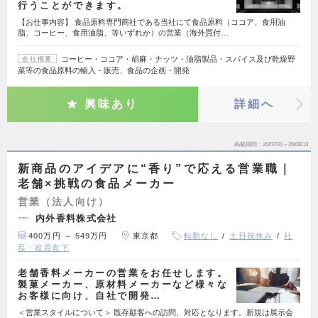
行うことができます。
【お仕事内容】 食品原料専門商社である当社にて食品原料（ココア、食用油
脂、コーヒー、食用油脂、等いずれか）の営業（海外買付…
コーヒー・ココア・胡麻・ナッツ・油脂製品・スパイス及び乾燥野
会社概要
菜等の食品原料の輸入・販売、食品の企画・開発
興味あり
詳細へ
掲載期間
26/07/31～26/08/13
新商品のアイデアに“香り”で応える営業職｜
老舗×挑戦の食品メーカー
営業（法人向け）
内外香料株式会社
400万円 ～ 549万円
東京都
転勤なし
土日祝休み
社
長・役員直下
老舗香料メーカーの営業をお任せします。
製菓メーカー、原材料メーカーなど様々な
お客様に向け、自社で開発…
＜営業スタイルについて＞ 既存顧客への訪問、対応となります。新規は展示会