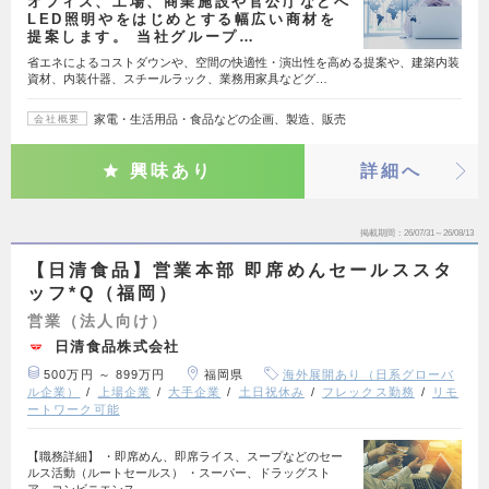
オフィス、工場、商業施設や官公庁などへ
LED照明やをはじめとする幅広い商材を
提案します。 当社グループ…
省エネによるコストダウンや、空間の快適性・演出性を高める提案や、建築内装
資材、内装什器、スチールラック、業務用家具などグ…
家電・生活用品・食品などの企画、製造、販売
会社概要
興味あり
詳細へ
掲載期間
26/07/31～26/08/13
【日清食品】営業本部 即席めんセールススタ
ッフ*Q（福岡）
営業（法人向け）
日清食品株式会社
500万円 ～ 899万円
福岡県
海外展開あり（日系グローバ
ル企業）
上場企業
大手企業
土日祝休み
フレックス勤務
リモ
ートワーク可能
【職務詳細】 ・即席めん、即席ライス、スープなどのセー
ルス活動（ルートセールス） ・スーパー、ドラッグスト