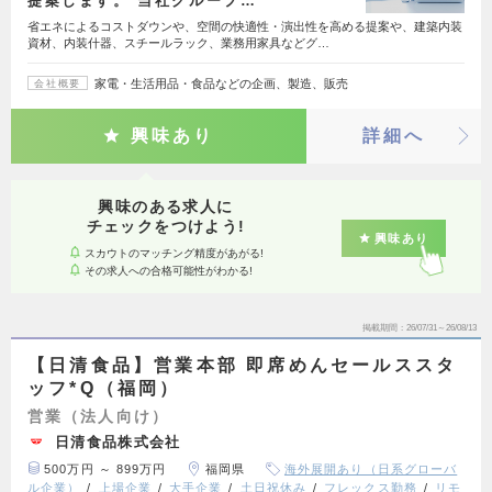
提案します。 当社グループ…
省エネによるコストダウンや、空間の快適性・演出性を高める提案や、建築内装
資材、内装什器、スチールラック、業務用家具などグ…
家電・生活用品・食品などの企画、製造、販売
会社概要
興味あり
詳細へ
興味のある求人に
チェックをつけよう!
興味あり
スカウトのマッチング精度があがる!
その求人への合格可能性がわかる!
掲載期間
26/07/31～26/08/13
【日清食品】営業本部 即席めんセールススタ
ッフ*Q（福岡）
営業（法人向け）
日清食品株式会社
500万円 ～ 899万円
福岡県
海外展開あり（日系グローバ
ル企業）
上場企業
大手企業
土日祝休み
フレックス勤務
リモ