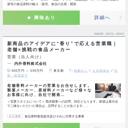
菜等の食品原料の輸入・販売、食品の企画・開発
興味あり
詳細へ
掲載期間
26/07/31～26/08/13
新商品のアイデアに“香り”で応える営業職｜
老舗×挑戦の食品メーカー
営業（法人向け）
内外香料株式会社
400万円 ～ 549万円
東京都
転勤なし
土日祝休み
社
長・役員直下
老舗香料メーカーの営業をお任せします。
製菓メーカー、原材料メーカーなど様々な
お客様に向け、自社で開発…
＜営業スタイルについて＞ 既存顧客への訪問、対応となります。新規は展示会
でご縁をいただいた場合は、訪問することがあります。…
食品香料製造販売及びそれに付帯する事業
会社概要