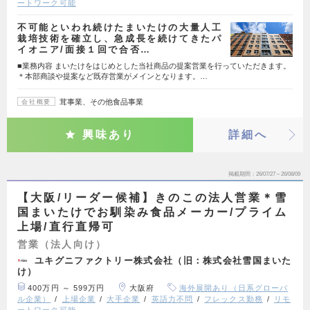
ートワーク可能
不可能といわれ続けたまいたけの大量人工
栽培技術を確立し、急成長を続けてきたパ
イオニア/面接１回で合否…
■業務内容 まいたけをはじめとした当社商品の提案営業を行っていただきます。
＊本部商談や提案など既存営業がメインとなります。…
茸事業、その他食品事業
会社概要
興味あり
詳細へ
掲載期間
26/07/27～26/08/09
【大阪/リーダー候補】きのこの法人営業＊雪
国まいたけでお馴染み食品メーカー/プライム
上場/直行直帰可
営業（法人向け）
ユキグニファクトリー株式会社（旧：株式会社雪国まいた
け）
400万円 ～ 599万円
大阪府
海外展開あり（日系グローバ
ル企業）
上場企業
大手企業
英語力不問
フレックス勤務
リモ