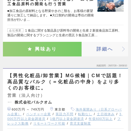
工食品原料の開発も行う営業
■加工食品の原材料となる野菜やきのこ類を、お客様の要望
通りに加工して納品します。 ■大口契約の開発は専任の開発
担当が行いま…
1 食品に関する製品及び原料等の開発と生産 2 新規食品加工原料、
会社概要
製品の開発に関するプランニングと生産の受託 3 食品加工原…
興味あり
詳細へ
掲載期間
26/07/28～26/08/10
【男性化粧品/卸営業】MG候補｜CMで話題！
高品質なバルク（＝化粧品の中身）をより多
くのお客様に。
営業（法人向け）
株式会社バルクオム
600万円 ～ 749万円
東京都
海外展開あり（日系グローバ
ル企業）
ベンチャー企業
英語力不問
転勤なし
土日祝休み
3,
000万円以上資金調達済
1億円以上資金調達済
年収600万以上
フ
レックス勤務
リモートワーク可能
育児支援制度