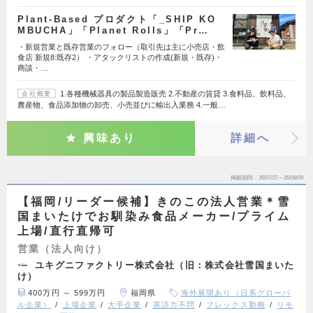
Plant-Based プロダクト「_SHIP KO
MBUCHA」「Planet Rolls」「Pr…
・新規営業と既存営業のフォロー（取引先は主に小売店・飲
食店 新規8:既存2） ・アタックリストの作成(新規・既存)・
商談・…
1.各種機械器具の製品製造販売 2.不動産の賃貸 3.食料品、飲料品、
会社概要
農産物、食品添加物の卸売、小売並びに輸出入業務 4.一般…
興味あり
詳細へ
掲載期間
26/07/27～26/08/09
【福岡/リーダー候補】きのこの法人営業＊雪
国まいたけでお馴染み食品メーカー/プライム
上場/直行直帰可
営業（法人向け）
ユキグニファクトリー株式会社（旧：株式会社雪国まいた
け）
400万円 ～ 599万円
福岡県
海外展開あり（日系グローバ
ル企業）
上場企業
大手企業
英語力不問
フレックス勤務
リモ