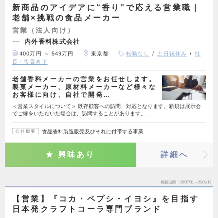
新商品のアイデアに“香り”で応える営業職｜
老舗×挑戦の食品メーカー
営業（法人向け）
内外香料株式会社
400万円 ～ 549万円
東京都
転勤なし
土日祝休み
社
長・役員直下
老舗香料メーカーの営業をお任せします。
製菓メーカー、原材料メーカーなど様々な
お客様に向け、自社で開発…
＜営業スタイルについて＞ 既存顧客への訪問、対応となります。新規は展示会
でご縁をいただいた場合は、訪問することがあります。…
食品香料製造販売及びそれに付帯する事業
会社概要
興味あり
詳細へ
掲載期間
26/07/31～26/08/13
【営業】『コカ・ペプシ・イヨシ』を目指す
日本発クラフトコーラ専門ブランド