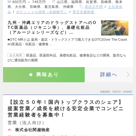
400万円 ～ 749万円
山口県、福岡県、佐賀県、長崎県、熊本
県、大分県、宮崎県、鹿児島県、沖縄県
英語力不問
土日祝休
み
ポテンシャル採用（未経験可）
育児支援制度
九州・沖縄エリアのドラッグストアへのO
TC医薬品（ジキニン等）、基礎化粧品
（アルージェシリーズなど）…
■OTC-MRとは 薬局・薬店・ドラッグストアで購入できるOTC(Over The Count
er)医薬品・化粧品・健康食…
医薬品、医薬部外品、基礎化粧品、健康食品などの開発、販売なら
会社概要
びに通信販売の展開
興味あり
詳細へ
掲載期間
26/07/27～26/08/09
【設立５０年！国内トップクラスのシェア】
提案営業／成長を続ける安定企業でコンビニ
営業経験者を募集中！
営業（法人向け）
株式会社関越物産