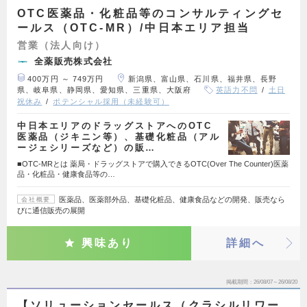
OTC医薬品・化粧品等のコンサルティングセ
ールス（OTC-MR）/中日本エリア担当
営業（法人向け）
全薬販売株式会社
400万円 ～ 749万円
新潟県、富山県、石川県、福井県、長野
県、岐阜県、静岡県、愛知県、三重県、大阪府
英語力不問
土日
祝休み
ポテンシャル採用（未経験可）
中日本エリアのドラッグストアへのOTC
医薬品（ジキニン等）、基礎化粧品（アル
ージェシリーズなど）の販…
■OTC-MRとは 薬局・ドラッグストアで購入できるOTC(Over The Counter)医薬
品・化粧品・健康食品等の…
医薬品、医薬部外品、基礎化粧品、健康食品などの開発、販売なら
会社概要
びに通信販売の展開
興味あり
詳細へ
掲載期間
26/08/07～26/08/20
【ソリューションセールス（クラシルリワー