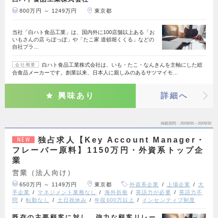
800万円 ～ 1249万円
東京都
当社「白ハト食品工業」は、国内外に100店舗以上ある「お
いもさんの店 らぽっぽ」や「たこ家 道頓堀くくる」などの
自社ブラ…
白ハト食品工業株式会社は、いも・たこ・なんきんを主軸にした総
会社概要
合食品メーカーです。創業以来、日本人に親しみのあるサツマイモ…
興味あり
詳細へ
掲載期間
26/08/06～26/09/30
独占求人【Key Account Manager・
NEW
フレーバー原料】1150万円・外資系トップ企
業
営業（法人向け）
650万円 ～ 1149万円
東京都
外資系企業
上場企業
大
手企業
マネジメント業務なし
海外折衝
英語力が必要
英語力不
問
転勤なし
土日祝休み
年収600万以上
インセンティブ制度
既存の主要顧客に対し、強力な顧客リレー