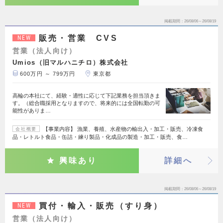
掲載期間
26/08/06～26/08/19
販売・営業 CVS
NEW
営業（法人向け）
Umios（旧マルハニチロ）株式会社
600万円 ～ 799万円
東京都
高輪の本社にて、経験・適性に応じて下記業務を担当頂きま
す。（総合職採用となりますので、将来的には全国転勤の可
能性がありま…
【事業内容】 漁業、養殖、水産物の輸出入・加工・販売、冷凍食
会社概要
品・レトルト食品・缶詰・練り製品・化成品の製造・加工・販売、食…
興味あり
詳細へ
掲載期間
26/08/06～26/08/19
買付・輸入・販売（すり身）
NEW
営業（法人向け）