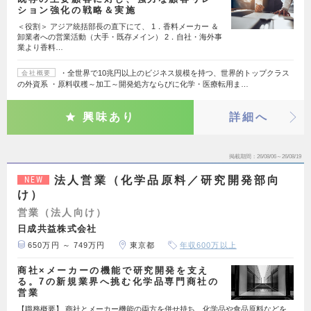
ション強化の戦略＆実施
＜役割＞ アジア統括部長の直下にて、 1．香料メーカー ＆
卸業者への営業活動（大手・既存メイン） 2．自社・海外事
業より香料…
・全世界で10兆円以上のビジネス規模を持つ、世界的トップクラス
会社概要
の外資系 ・原料収穫～加工～開発処方ならびに化学・医療転用ま…
興味あり
詳細へ
掲載期間
26/08/06～26/08/19
法人営業（化学品原料／研究開発部向
NEW
け）
営業（法人向け）
日成共益株式会社
650万円 ～ 749万円
東京都
年収600万以上
商社×メーカーの機能で研究開発を支え
る。7の新規業界へ挑む化学品専門商社の
営業
【職務概要】 商社とメーカー機能の両方を併せ持ち、化学品や食品原料などを