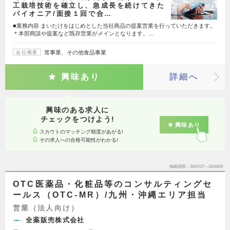
工栽培技術を確立し、急成長を続けてきた
パイオニア/面接１回で合…
■業務内容 まいたけをはじめとした当社商品の提案営業を行っていただきます。
＊本部商談や提案など既存営業がメインとなります。…
茸事業、その他食品事業
会社概要
興味あり
詳細へ
興味のある求人に
チェックをつけよう!
興味あり
スカウトのマッチング精度があがる!
その求人への合格可能性がわかる!
掲載期間
26/07/27～26/08/09
OTC医薬品・化粧品等のコンサルティングセ
ールス（OTC-MR）/九州・沖縄エリア担当
営業（法人向け）
全薬販売株式会社