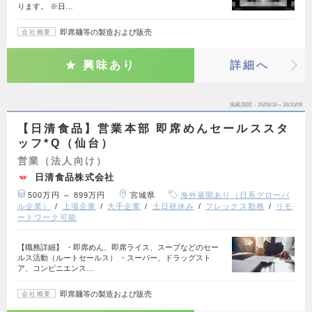
ります。 ※日…
即席麺等の製造および販売
会社概要
興味あり
詳細へ
掲載期間
26/06/16～26/10/09
【日清食品】営業本部 即席めんセールススタ
ッフ*Q（仙台）
営業（法人向け）
日清食品株式会社
500万円 ～ 899万円
宮城県
海外展開あり（日系グローバ
ル企業）
上場企業
大手企業
土日祝休み
フレックス勤務
リモ
ートワーク可能
【職務詳細】 ・即席めん、即席ライス、スープなどのセー
ルス活動（ルートセールス） ・スーパー、ドラッグスト
ア、コンビニエンス…
即席麺等の製造および販売
会社概要