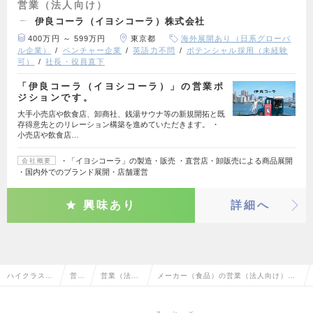
営業（法人向け）
伊良コーラ（イヨシコーラ）株式会社
400万円 ～ 599万円
東京都
海外展開あり（日系グローバ
ル企業）
ベンチャー企業
英語力不問
ポテンシャル採用（未経験
可）
社長・役員直下
「伊良コーラ（イヨシコーラ）」の営業ポ
ジションです。
大手小売店や飲食店、卸商社、銭湯サウナ等の新規開拓と既
存得意先とのリレーション構築を進めていただきます。 ・
小売店や飲食店…
・「イヨシコーラ」の製造・販売 ・直営店・卸販売による商品展開
会社概要
・国内外でのブランド展開・店舗運営
興味あり
詳細へ
ハイクラス求
営業
営業（法人
メーカー（食品）の営業（法人向け）の
人TOP
系
向け）
転職・求人情報一覧