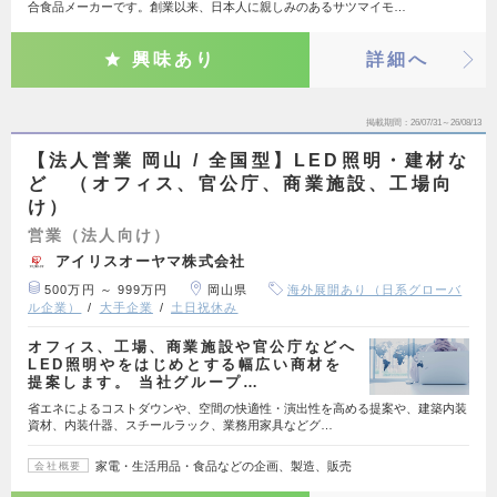
合食品メーカーです。創業以来、日本人に親しみのあるサツマイモ…
興味あり
詳細へ
掲載期間
26/07/31～26/08/13
【法人営業 岡山 / 全国型】LED照明・建材な
ど （オフィス、官公庁、商業施設、工場向
け）
営業（法人向け）
アイリスオーヤマ株式会社
500万円 ～ 999万円
岡山県
海外展開あり（日系グローバ
ル企業）
大手企業
土日祝休み
オフィス、工場、商業施設や官公庁などへ
LED照明やをはじめとする幅広い商材を
提案します。 当社グループ…
省エネによるコストダウンや、空間の快適性・演出性を高める提案や、建築内装
資材、内装什器、スチールラック、業務用家具などグ…
家電・生活用品・食品などの企画、製造、販売
会社概要