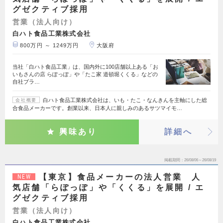
グゼクティブ採用
営業（法人向け）
白ハト食品工業株式会社
800万円 ～ 1249万円
大阪府
当社「白ハト食品工業」は、国内外に100店舗以上ある「お
いもさんの店 らぽっぽ」や「たこ家 道頓堀くくる」などの
自社ブラ…
白ハト食品工業株式会社は、いも・たこ・なんきんを主軸にした総
会社概要
合食品メーカーです。創業以来、日本人に親しみのあるサツマイモ…
興味あり
詳細へ
掲載期間
26/08/06～26/08/19
【東京】食品メーカーの法人営業 人
NEW
気店舗「らぽっぽ」や「くくる」を展開 / エ
グゼクティブ採用
営業（法人向け）
白ハト食品工業株式会社