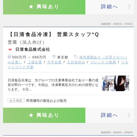
興味あり
詳細へ
掲載期間
26/06/16～27/02/21
【日清食品冷凍】 営業スタッフ*Q
営業（法人向け）
日清食品株式会社
500万円 ～ 699万円
東京都
海外展開あり（日系グローバ
ル企業）
上場企業
大手企業
土日祝休み
フレックス勤務
リモ
ートワーク可能
日清食品冷凍は、当グループの主要事業会社であり一番の成
長分野の一つです。今回は、冷凍事業拡大のための採用とな
ります。 ※日…
即席麺等の製造および販売
会社概要
興味あり
詳細へ
掲載期間
26/06/02～26/08/14