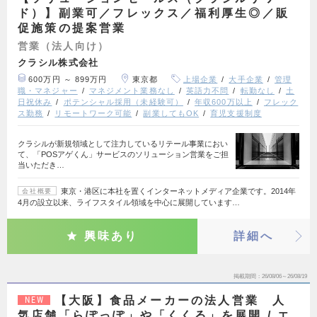
ド）】副業可／フレックス／福利厚生◎／販
促施策の提案営業
営業（法人向け）
クラシル株式会社
600万円 ～ 899万円
東京都
上場企業
大手企業
管理
職・マネジャー
マネジメント業務なし
英語力不問
転勤なし
土
日祝休み
ポテンシャル採用（未経験可）
年収600万以上
フレック
ス勤務
リモートワーク可能
副業してもOK
育児支援制度
クラシルが新規領域として注力しているリテール事業におい
て、「POSアゲくん」サービスのソリューション営業をご担
当いただき…
東京・港区に本社を置くインターネットメディア企業です。2014年
会社概要
4月の設立以来、ライフスタイル領域を中心に展開しています…
興味あり
詳細へ
掲載期間
26/08/06～26/08/19
【大阪】食品メーカーの法人営業 人
NEW
気店舗「らぽっぽ」や「くくる」を展開 / エ