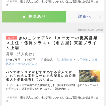
匿名求人のため、求人詳細につきましてはご面談時にお伝え致しま
会社概要
す。
興味あり
詳細へ
掲載期間
26/08/06～26/08/19
きのこシェアNo.1メーカーの提案営業
NEW
＜主任・係長クラス＞【名古屋】東証プライ
ム上場
営業（法人向け）
650万円 ～ 849万円
愛知県
上場企業
大手企業
土日
祝休み
年収600万以上
パソナキャリアがおすすめする求人です。
こちらの求人案件以外にも各業界の非公開
求人を多数保有しておりま…
【パソナキャリア経由での入社実績あり】【期待する役割】 きのこシェアNo.1
の同社にて、提案営業をお任せします。 【職務内容…
匿名求人のため、求人詳細につきましてはご面談時にお伝え致しま
会社概要
す。