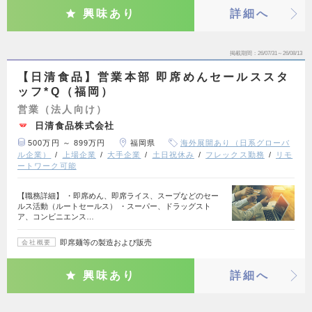
興味あり
詳細へ
掲載期間
26/07/31～26/08/13
【日清食品】営業本部 即席めんセールススタ
ッフ*Q（福岡）
営業（法人向け）
日清食品株式会社
500万円 ～ 899万円
福岡県
海外展開あり（日系グローバ
ル企業）
上場企業
大手企業
土日祝休み
フレックス勤務
リモ
ートワーク可能
【職務詳細】 ・即席めん、即席ライス、スープなどのセー
ルス活動（ルートセールス） ・スーパー、ドラッグスト
ア、コンビニエンス…
即席麺等の製造および販売
会社概要
興味あり
詳細へ