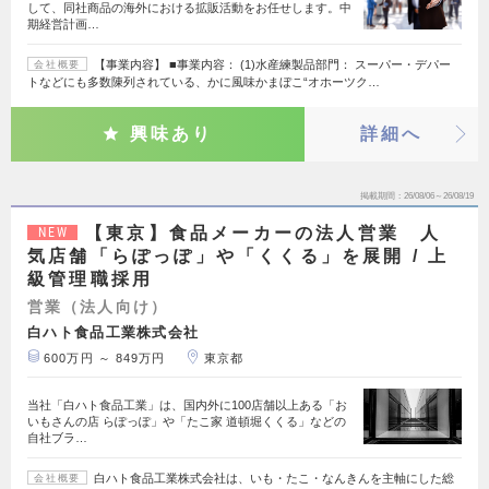
して、同社商品の海外における拡販活動をお任せします。中
期経営計画…
【事業内容】 ■事業内容： (1)水産練製品部門： スーパー・デパー
会社概要
トなどにも多数陳列されている、かに風味かまぼこ“オホーツク…
興味あり
詳細へ
掲載期間
26/08/06～26/08/19
【東京】食品メーカーの法人営業 人
NEW
気店舗「らぽっぽ」や「くくる」を展開 / 上
級管理職採用
営業（法人向け）
白ハト食品工業株式会社
600万円 ～ 849万円
東京都
当社「白ハト食品工業」は、国内外に100店舗以上ある「お
いもさんの店 らぽっぽ」や「たこ家 道頓堀くくる」などの
自社ブラ…
白ハト食品工業株式会社は、いも・たこ・なんきんを主軸にした総
会社概要