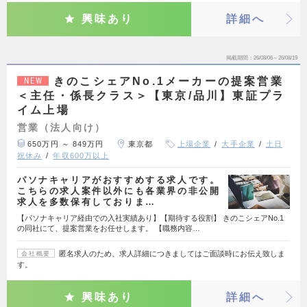
興味あり
詳細へ
掲載期間
26/08/06～26/08/19
きのこシェアNo.1メーカーの提案営業
NEW
＜主任・係長クラス＞【東京/品川】東証プラ
イム上場
営業（法人向け）
650万円 ～ 849万円
東京都
上場企業
大手企業
土日
祝休み
年収600万以上
パソナキャリアがおすすめする求人です。
こちらの求人案件以外にも各業界の非公開
求人を多数保有しておりま…
【パソナキャリア経由での入社実績あり】【期待する役割】 きのこシェアNo.1
の同社にて、提案営業をお任せします。 【職務内容…
匿名求人のため、求人詳細につきましてはご面談時にお伝え致しま
会社概要
す。
興味あり
詳細へ