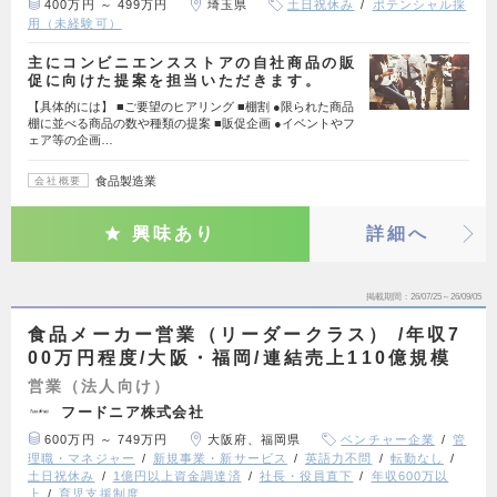
400万円 ～ 499万円
埼玉県
土日祝休み
ポテンシャル採
用（未経験可）
主にコンビニエンスストアの自社商品の販
促に向けた提案を担当いただきます。
【具体的には】 ■ご要望のヒアリング ■棚割 ●限られた商品
棚に並べる商品の数や種類の提案 ■販促企画 ●イベントやフ
ェア等の企画…
食品製造業
会社概要
興味あり
詳細へ
掲載期間
26/07/25～26/09/05
食品メーカー営業（リーダークラス） /年収7
00万円程度/大阪・福岡/連結売上110億規模
営業（法人向け）
フードニア株式会社
600万円 ～ 749万円
大阪府、福岡県
ベンチャー企業
管
理職・マネジャー
新規事業・新サービス
英語力不問
転勤なし
土日祝休み
1億円以上資金調達済
社長・役員直下
年収600万以
上
育児支援制度