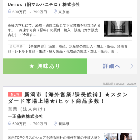
Umios（旧マルハニチロ）株式会社
600万円 ～ 799万円
東京都
高輪の本社にて、経験・適性に応じて下記業務を担当頂きま
す。 ・冷凍すり身（原料）の買付・輸入・販売（海外販売
含む） ・冷凍す…
【事業内容】 漁業、養殖、水産物の輸出入・加工・販売、冷凍食
会社概要
品・レトルト食品・缶詰・練り製品・化成品の製造・加工・販売、食…
興味あり
詳細へ
掲載期間
26/08/06～26/08/19
新潟市【海外営業/課長候補】★スタン
NEW
ダード市場上場★/ヒット商品多数！
営業（法人向け）
一正蒲鉾株式会社
600万円 ～ 799万円
新潟県
国内TOPクラスのシェアを誇る同社の海外営業の中核人材と