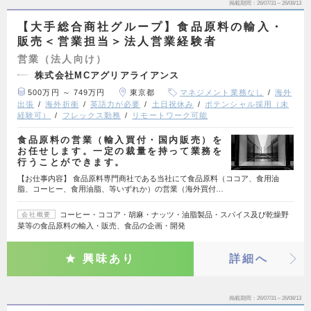
掲載期間
26/07/31～26/08/13
【大手総合商社グループ】食品原料の輸入・
販売＜営業担当＞法人営業経験者
営業（法人向け）
株式会社MCアグリアライアンス
500万円 ～ 749万円
東京都
マネジメント業務なし
海外
出張
海外折衝
英語力が必要
土日祝休み
ポテンシャル採用（未
経験可）
フレックス勤務
リモートワーク可能
食品原料の営業（輸入買付・国内販売）を
お任せします。一定の裁量を持って業務を
行うことができます。
【お仕事内容】 食品原料専門商社である当社にて食品原料（ココア、食用油
脂、コーヒー、食用油脂、等いずれか）の営業（海外買付…
コーヒー・ココア・胡麻・ナッツ・油脂製品・スパイス及び乾燥野
会社概要
菜等の食品原料の輸入・販売、食品の企画・開発
興味あり
詳細へ
掲載期間
26/07/31～26/08/13