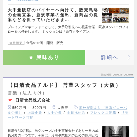
大手量販店のバイヤーへ向けて、販売戦略
の企画立案、新規事業の創出、新商品の提
案などを担っていただきま…
プレイングマネージャーとして、大手取引先への提案営業、既存メンバーのフォ
ローをお任せします。 ミッションは「既存クライアン…
食品の企画・開発・販売
会社概要
興味あり
詳細へ
掲載期間
26/06/16～26/10/09
【日清食品チルド】 営業スタッフ（大阪）
営業（法人向け）
日清食品株式会社
550万円 ～ 899万円
大阪府
海外展開あり（日系グローバ
ル企業）
上場企業
大手企業
土日祝休み
フレックス勤務
リモ
ートワーク可能
日清食品冷凍は、当グループの主要事業会社であり一番の成
長分野の一つです。今回は、冷凍事業拡大のための採用とな