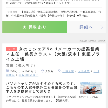
扱う同社にて、化学品原料の法人営業をお任せします。…
【事業内容】 食品工業関連素材、製紙用原材料、一般工業薬品、合
会社概要
板、住宅関連商品の輸出入・販売 【会社の特徴】 【特色】 ■同社は…
興味あり
詳細へ
掲載期間
26/08/06～26/08/19
きのこシェアNo.1メーカーの提案営業
NEW
＜主任・係長クラス＞【大阪/茨木】東証プラ
イム上場
営業（法人向け）
650万円 ～ 849万円
大阪府
上場企業
大手企業
土日
祝休み
年収600万以上
パソナキャリアがおすすめする求人です。
こちらの求人案件以外にも各業界の非公開
求人を多数保有しておりま…
【パソナキャリア経由での入社実績あり】【期待する役割】 きのこシェアNo.1
の同社にて、提案営業をお任せします。 【職務内容…