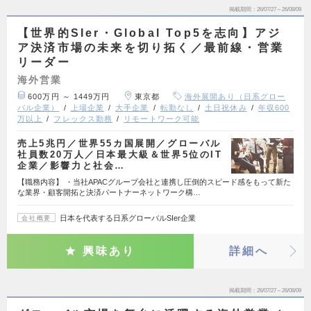
掲載期間
26/07/27～26/08/09
【世界的SIer・Global Top5を志向】アジ
ア決済市場の未来を切り拓く／最前線・営業
リーダー
海外営業
600万円 ～ 1449万円
東京都
海外展開あり（日系グロー
バル企業）
上場企業
大手企業
転勤なし
土日祝休み
年収600
万以上
フレックス勤務
リモートワーク可能
売上5兆円／世界55カ国展開／グローバル
社員数20万人／日本最大級＆世界5位のIT
企業／影響力と社会…
【職務内容】 ・当社APACグループ会社と連携し圧倒的スピード感をもって新た
な業界・顧客開拓と決済パートナーネットワーク構…
日本を代表する日系グローバルSIer企業
会社概要
興味あり
詳細へ
掲載期間
26/07/27～26/08/09