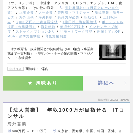
イツ、ロシア等）、中近東・アフリカ（モロッコ、エジプト、UAE、南
アフリカ等）、その他の海外
海外展開あり（日系グローバル企
業）
上場企業
大手企業
管理職・マネジャー
新規事業・新サー
ビス
海外出張
海外折衝
英語力が必要
転勤なし
土日祝休
み
3,000万円以上資金調達済
1億円以上資金調達済
ポテンシャル
採用（未経験可）
海外転勤
年収600万以上
インセンティブ制
度
ストックオプションあり
リモートワーク可能
副業してもOK
MBA・留学支援制度
育児支援制度
・海外教育省・政府機関との契約締結（MOU策定～事業実
施まで一貫対応） ・現地パートナー企業の開拓・マネジメ
ント ・市場調査…
面談時にご案内
会社概要
興味あり
詳細へ
掲載期間
26/07/26～26/08/08
【法人営業】 年収1000万が目指せる ITコ
ンサル
海外営業
800万円 ～ 1999万円
東京都、愛知県、中国、韓国、香港、台