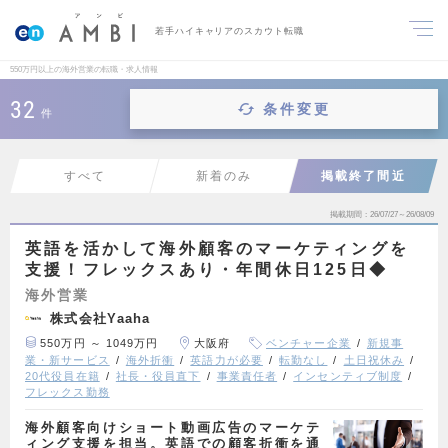
若手ハイキャリアのスカウト転職
550万円以上の海外営業の転職・求人情報
32
条件変更
件
すべて
新着のみ
掲載終了間近
掲載期間
26/07/27～26/08/09
英語を活かして海外顧客のマーケティングを
支援！フレックスあり・年間休日125日◆
海外営業
株式会社Yaaha
550万円 ～ 1049万円
大阪府
ベンチャー企業
新規事
業・新サービス
海外折衝
英語力が必要
転勤なし
土日祝休み
20代役員在籍
社長・役員直下
事業責任者
インセンティブ制度
フレックス勤務
海外顧客向けショート動画広告のマーケテ
ィング支援を担当。英語での顧客折衝を通