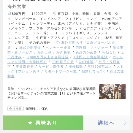
海外営業
800万円 ～ 1499万円
東京都、中国、韓国、香港、台湾、タ
イ、シンガポール、インドネシア、フィリピン、インド、その他アジア
（ベトナム、ミャンマー等）、北米（アメリカ、カナダ等）、中南米
（メキシコ、ブラジル、アルゼンチン等）、オセアニア（オーストラリ
ア、ニュージーランド等）、ヨーロッパ（イギリス、フランス、ドイ
ツ、ロシア等）、中近東・アフリカ（モロッコ、エジプト、UAE、南ア
フリカ等）、その他の海外
海外展開あり（日系グローバル企
業）
株式公開準備
ベンチャー企業
管理職・マネジャー
新規事
業・新サービス
海外出張
海外折衝
英語力が必要
転勤なし
土
日祝休み
3,000万円以上資金調達済
1億円以上資金調達済
ポテン
シャル採用（未経験可）
20代役員在籍
CxO候補
社長・役員直
下
事業責任者
サービス責任者
海外転勤
年収600万以上
スト
ックオプションあり
リモートワーク可能
副業してもOK
育児支援
制度
留学、インバウンド、キャリア支援などの多国籍な事業展開
におけるマーケティング/営業支援 【1】ビジネス職／マーケ
ティング職…
面談時にご案内
会社概要
興味あり
詳細へ