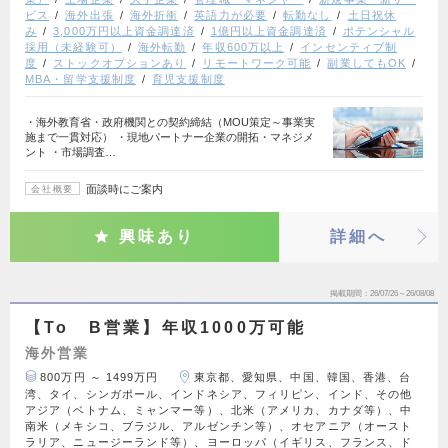
ビス
海外出張
海外折衝
英語力が必要
転勤なし
土日祝休
み
3,000万円以上資金調達済
1億円以上資金調達済
ポテンシャル
採用（未経験可）
海外転勤
年収600万以上
インセンティブ制
度
ストックオプションあり
リモートワーク可能
副業してもOK
MBA・留学支援制度
育児支援制度
・海外教育省・政府機関との契約締結（MOU策定～事業実
施まで一貫対応） ・現地パートナー企業の開拓・マネジメ
ント ・市場調査…
面談時にご案内
会社概要
興味あり
詳細へ
掲載期間
26/07/26～26/08/08
【To B営業】年収1000万可能
海外営業
800万円 ～ 1499万円
東京都、愛知県、中国、韓国、香港、台
湾、タイ、シンガポール、インドネシア、フィリピン、インド、その他
アジア（ベトナム、ミャンマー等）、北米（アメリカ、カナダ等）、中
南米（メキシコ、ブラジル、アルゼンチン等）、オセアニア（オースト
ラリア、ニュージーランド等）、ヨーロッパ（イギリス、フランス、ド