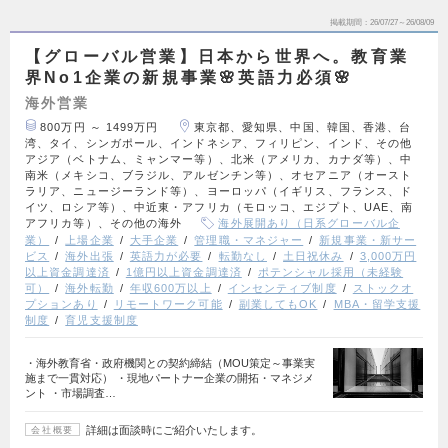
掲載期間
26/07/27～26/08/09
【グローバル営業】日本から世界へ。教育業
界No1企業の新規事業🌸英語力必須🌸
海外営業
800万円 ～ 1499万円
東京都、愛知県、中国、韓国、香港、台
湾、タイ、シンガポール、インドネシア、フィリピン、インド、その他
アジア（ベトナム、ミャンマー等）、北米（アメリカ、カナダ等）、中
南米（メキシコ、ブラジル、アルゼンチン等）、オセアニア（オースト
ラリア、ニュージーランド等）、ヨーロッパ（イギリス、フランス、ド
イツ、ロシア等）、中近東・アフリカ（モロッコ、エジプト、UAE、南
アフリカ等）、その他の海外
海外展開あり（日系グローバル企
業）
上場企業
大手企業
管理職・マネジャー
新規事業・新サー
ビス
海外出張
英語力が必要
転勤なし
土日祝休み
3,000万円
以上資金調達済
1億円以上資金調達済
ポテンシャル採用（未経験
可）
海外転勤
年収600万以上
インセンティブ制度
ストックオ
プションあり
リモートワーク可能
副業してもOK
MBA・留学支援
制度
育児支援制度
・海外教育省・政府機関との契約締結（MOU策定～事業実
施まで一貫対応） ・現地パートナー企業の開拓・マネジメ
ント ・市場調査…
詳細は面談時にご紹介いたします。
会社概要