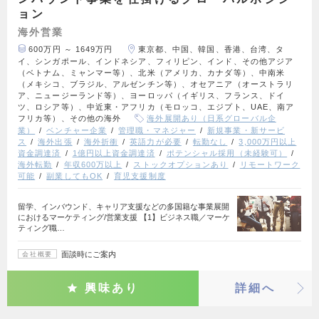
ョン
海外営業
600万円 ～ 1649万円
東京都、中国、韓国、香港、台湾、タ
イ、シンガポール、インドネシア、フィリピン、インド、その他アジア
（ベトナム、ミャンマー等）、北米（アメリカ、カナダ等）、中南米
（メキシコ、ブラジル、アルゼンチン等）、オセアニア（オーストラリ
ア、ニュージーランド等）、ヨーロッパ（イギリス、フランス、ドイ
ツ、ロシア等）、中近東・アフリカ（モロッコ、エジプト、UAE、南ア
フリカ等）、その他の海外
海外展開あり（日系グローバル企
業）
ベンチャー企業
管理職・マネジャー
新規事業・新サービ
ス
海外出張
海外折衝
英語力が必要
転勤なし
3,000万円以上
資金調達済
1億円以上資金調達済
ポテンシャル採用（未経験可）
海外転勤
年収600万以上
ストックオプションあり
リモートワーク
可能
副業してもOK
育児支援制度
留学、インバウンド、キャリア支援などの多国籍な事業展開
におけるマーケティング/営業支援 【1】ビジネス職／マーケ
ティング職…
面談時にご案内
会社概要
興味あり
詳細へ