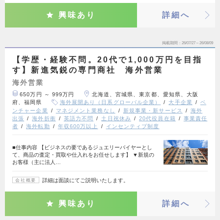
興味あり
詳細へ
掲載期間
26/07/27～26/08/09
【学歴・経験不問。20代で1,000万円を目指
す】新進気鋭の専門商社 海外営業
海外営業
650万円 ～ 999万円
北海道、宮城県、東京都、愛知県、大阪
府、福岡県
海外展開あり（日系グローバル企業）
大手企業
ベ
ンチャー企業
マネジメント業務なし
新規事業・新サービス
海外
出張
海外折衝
英語力不問
土日祝休み
20代役員在籍
事業責任
者
海外転勤
年収600万以上
インセンティブ制度
■仕事内容 【ビジネスの要であるジュエリーバイヤーとし
て、商品の査定・買取や仕入れをお任せします】 ▼新規の
お客様（主に法人…
詳細は面談にてご説明いたします。
会社概要
興味あり
詳細へ