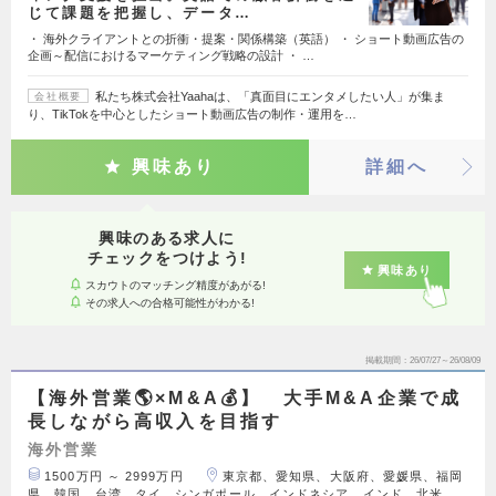
じて課題を把握し、データ…
・ 海外クライアントとの折衝・提案・関係構築（英語） ・ ショート動画広告の
企画～配信におけるマーケティング戦略の設計 ・ …
私たち株式会社Yaahaは、「真面目にエンタメしたい人」が集ま
会社概要
り、TikTokを中心としたショート動画広告の制作・運用を…
興味あり
詳細へ
興味のある求人に
チェックをつけよう!
興味あり
スカウトのマッチング精度があがる!
その求人への合格可能性がわかる!
掲載期間
26/07/27～26/08/09
【海外営業🌎×M&A💰】 大手M&A企業で成
長しながら高収入を目指す
海外営業
1500万円 ～ 2999万円
東京都、愛知県、大阪府、愛媛県、福岡
県、韓国、台湾、タイ、シンガポール、インドネシア、インド、北米