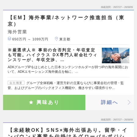
掲載期間
26/07/27～26/08/09
【EM】海外事業/ネットワーク推進担当（東
京）
海外営業
650万円 ～ 1099万円
東京都
※厳選求人※ 事前の合否判定・年収査定
も可能。ハイクラス DX専門人材会社ウィ
ンスリーが、年収交渉、…
ADKグループIPをはじめとした日本コンテンツホルダーが持つIPの海外展開にお
いて、ADKエモーションズ海外拠点を軸に、…
グループ全体戦略・運営方針の立案ならびに事業会社の管理・監
会社概要
督、およびグループのバックオフィス機能や、働きやすい環境作りや…
興味あり
詳細へ
掲載期間
26/07/27～26/08/09
【未経験OK】SNS×海外出張あり。留学・イ
ンバウンド事業を仕掛けるグローバルポジシ