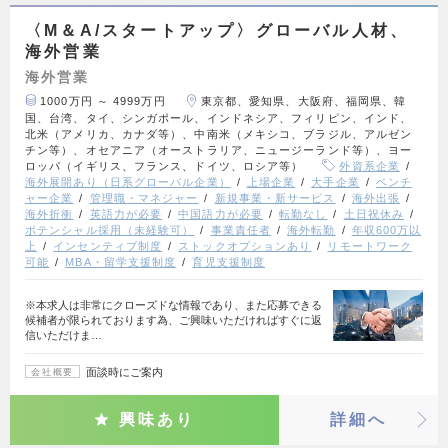
〈M＆A/スタートアップ〉グローバル人材、
海外営業
海外営業
1000万円 ～ 4999万円
東京都、愛知県、大阪府、福岡県、韓
国、台湾、タイ、シンガポール、インドネシア、フィリピン、インド、
北米（アメリカ、カナダ等）、中南米（メキシコ、ブラジル、アルゼン
チン等）、オセアニア（オーストラリア、ニュージーランド等）、ヨー
ロッパ（イギリス、フランス、ドイツ、ロシア等）
外資系企業
海外展開あり（日系グローバル企業）
上場企業
大手企業
ベンチ
ャー企業
管理職・マネジャー
新規事業・新サービス
海外出張
海外折衝
英語力が必要
中国語力が必要
転勤なし
土日祝休み
ポテンシャル採用（未経験可）
事業責任者
海外転勤
年収600万以
上
インセンティブ制度
ストックオプションあり
リモートワーク
可能
MBA・留学支援制度
育児支援制度
※本求人は非常にクローズドな情報であり、また応募できる
候補者が限られております為、ご興味いただければすぐに返
信いただけま…
面談時にご案内
会社概要
興味あり
詳細へ