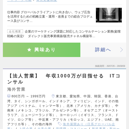
仕事内容 グローバルクライアントに向き合い、ウェブ広告
を活用するための戦略立案・運用・改善までの総合プロデュ
ース及びコンサ…
企業のマーケティング課題に対応したコンサルテーション業務(顧客
会社概要
戦略の策定/ ダイレクト販売事業構築/販売チャネル構築等…
興味あり
詳細へ
掲載期間
26/07/26～26/08/08
【法人営業】 年収1000万が目指せる ITコ
ンサル
海外営業
800万円 ～ 1999万円
東京都、愛知県、中国、韓国、香港、台
湾、タイ、シンガポール、インドネシア、フィリピン、インド、その他
アジア（ベトナム、ミャンマー等）、北米（アメリカ、カナダ等）、中
南米（メキシコ、ブラジル、アルゼンチン等）、オセアニア（オースト
ラリア、ニュージーランド等）、ヨーロッパ（イギリス、フランス、ド
イツ、ロシア等）、中近東・アフリカ（モロッコ、エジプト、UAE、南
アフリカ等）、その他の海外
海外展開あり（日系グローバル企
業）
上場企業
大手企業
管理職・マネジャー
新規事業・新サー