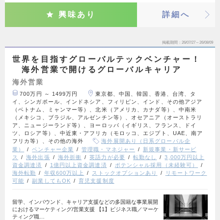
興味あり
詳細へ
掲載期間
26/07/27～26/08/09
世界を目指すグローバルテックベンチャー！
海外営業で開けるグローバルキャリア
海外営業
700万円 ～ 1499万円
東京都、中国、韓国、香港、台湾、タ
イ、シンガポール、インドネシア、フィリピン、インド、その他アジア
（ベトナム、ミャンマー等）、北米（アメリカ、カナダ等）、中南米
（メキシコ、ブラジル、アルゼンチン等）、オセアニア（オーストラリ
ア、ニュージーランド等）、ヨーロッパ（イギリス、フランス、ドイ
ツ、ロシア等）、中近東・アフリカ（モロッコ、エジプト、UAE、南ア
フリカ等）、その他の海外
海外展開あり（日系グローバル企
業）
ベンチャー企業
管理職・マネジャー
新規事業・新サービ
ス
海外出張
海外折衝
英語力が必要
転勤なし
3,000万円以上
資金調達済
1億円以上資金調達済
ポテンシャル採用（未経験可）
海外転勤
年収600万以上
ストックオプションあり
リモートワーク
可能
副業してもOK
育児支援制度
留学、インバウンド、キャリア支援などの多国籍な事業展開
におけるマーケティング/営業支援 【1】ビジネス職／マーケ
ティング職…