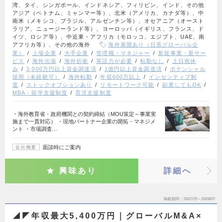
湾、タイ、シンガポール、インドネシア、フィリピン、インド、その他
アジア（ベトナム、ミャンマー等）、北米（アメリカ、カナダ等）、中
南米（メキシコ、ブラジル、アルゼンチン等）、オセアニア（オースト
ラリア、ニュージーランド等）、ヨーロッパ（イギリス、フランス、ド
イツ、ロシア等）、中近東・アフリカ（モロッコ、エジプト、UAE、南
アフリカ等）、その他の海外
海外展開あり（日系グローバル企
業）
上場企業
大手企業
管理職・マネジャー
新規事業・新サー
ビス
海外出張
海外折衝
英語力が必要
転勤なし
土日祝休
み
3,000万円以上資金調達済
1億円以上資金調達済
ポテンシャル
採用（未経験可）
海外転勤
年収600万以上
インセンティブ制
度
ストックオプションあり
リモートワーク可能
副業してもOK
MBA・留学支援制度
育児支援制度
・海外教育省・政府機関との契約締結（MOU策定～事業実
施まで一貫対応） ・現地パートナー企業の開拓・マネジメ
ント ・市場調査…
面談時にご案内
会社概要
興味あり
詳細へ
掲載期間
26/07/25～26/08/07
◢◤年収最大5,400万円｜グローバルM&A×