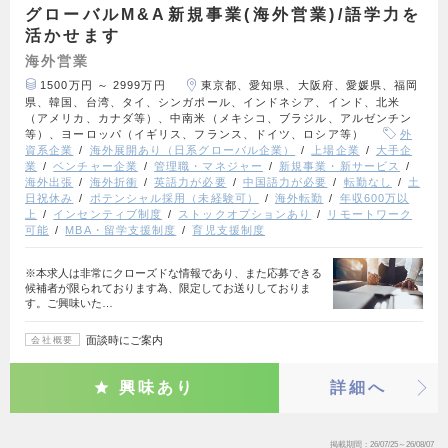
グローバルM&A新規事業(海外営業)/語学力を
活かせます
海外営業
1500万円 ～ 2999万円
東京都、愛知県、大阪府、愛媛県、福岡
県、韓国、台湾、タイ、シンガポール、インドネシア、インド、北米
（アメリカ、カナダ等）、中南米（メキシコ、ブラジル、アルゼンチン
等）、ヨーロッパ（イギリス、フランス、ドイツ、ロシア等）
外
資系企業
海外展開あり（日系グローバル企業）
上場企業
大手企
業
ベンチャー企業
管理職・マネジャー
新規事業・新サービス
海外出張
海外折衝
英語力が必要
中国語力が必要
転勤なし
土
日祝休み
ポテンシャル採用（未経験可）
海外転勤
年収600万以
上
インセンティブ制度
ストックオプションあり
リモートワーク
可能
MBA・留学支援制度
育児支援制度
※本求人は非常にクローズドな情報であり、また応募できる
候補者が限られております為、限定してお送りしておりま
す。ご興味いた…
面談時にご案内
会社概要
興味あり
詳細へ
掲載期間
26/07/25～26/08/07