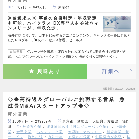
550万円 ～ 849万円
東京都
※厳選求人※ 事前の合否判定・年収査定
も可能。ハイクラス DX専門人材会社ウィ
ンスリーが、年収交渉、…
海外市場において、日本を代表するアニメコンテンツ、キャラクターをはじめと
したADKグループIPのライセンス管理、セールス…
グループ全体戦略・運営方針の立案ならびに事業会社の管理・監
会社概要
督、およびグループのバックオフィス機能や、働きやすい環境作りや…
興味あり
詳細へ
掲載期間
26/07/26～26/08/08
◇◆高待遇＆グローバルに挑戦する営業─急
成長M&A/スタートアップ◆◇
海外営業
1500万円 ～ 2999万円
東京都、愛知県、大阪府、愛媛県、福岡
県
外資系企業
海外展開あり（日系グローバル企業）
上場企
業
大手企業
ベンチャー企業
管理職・マネジャー
新規事業・新
サービス
海外出張
海外折衝
英語力が必要
中国語力が必要
転