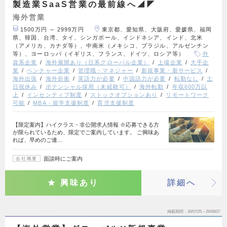
製造業SaaS営業の最前線へ◢◤
海外営業
1500万円 ～ 2999万円
東京都、愛知県、大阪府、愛媛県、福岡
県、韓国、台湾、タイ、シンガポール、インドネシア、インド、北米
（アメリカ、カナダ等）、中南米（メキシコ、ブラジル、アルゼンチン
等）、ヨーロッパ（イギリス、フランス、ドイツ、ロシア等）
外
資系企業
海外展開あり（日系グローバル企業）
上場企業
大手企
業
ベンチャー企業
管理職・マネジャー
新規事業・新サービス
海外出張
海外折衝
英語力が必要
中国語力が必要
転勤なし
土
日祝休み
ポテンシャル採用（未経験可）
海外転勤
年収600万以
上
インセンティブ制度
ストックオプションあり
リモートワーク
可能
MBA・留学支援制度
育児支援制度
【限定案内】ハイクラス・非公開求人情報 ※応募できる方
が限られているため、限定でご案内しています。 ご興味あ
れば、早めのご連…
面談時にご案内
会社概要
興味あり
詳細へ
掲載期間
26/07/25～26/08/07