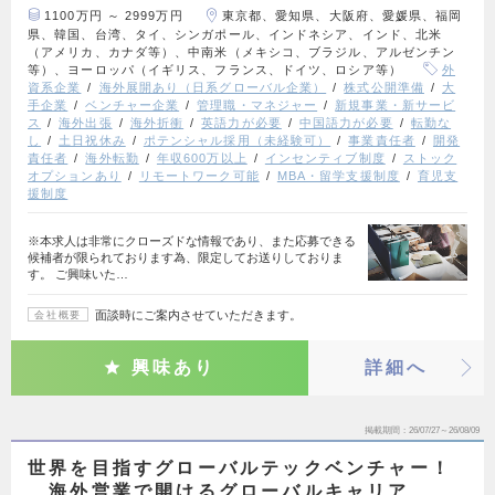
1100万円 ～ 2999万円
東京都、愛知県、大阪府、愛媛県、福岡
県、韓国、台湾、タイ、シンガポール、インドネシア、インド、北米
（アメリカ、カナダ等）、中南米（メキシコ、ブラジル、アルゼンチン
等）、ヨーロッパ（イギリス、フランス、ドイツ、ロシア等）
外
資系企業
海外展開あり（日系グローバル企業）
株式公開準備
大
手企業
ベンチャー企業
管理職・マネジャー
新規事業・新サービ
ス
海外出張
海外折衝
英語力が必要
中国語力が必要
転勤な
し
土日祝休み
ポテンシャル採用（未経験可）
事業責任者
開発
責任者
海外転勤
年収600万以上
インセンティブ制度
ストック
オプションあり
リモートワーク可能
MBA・留学支援制度
育児支
援制度
※本求人は非常にクローズドな情報であり、また応募できる
候補者が限られております為、限定してお送りしておりま
す。 ご興味いた…
面談時にご案内させていただきます。
会社概要
興味あり
詳細へ
掲載期間
26/07/27～26/08/09
世界を目指すグローバルテックベンチャー！
海外営業で開けるグローバルキャリア