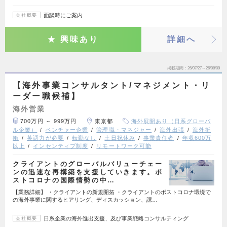
面談時にご案内
会社概要
興味あり
詳細へ
掲載期間
26/07/27～26/08/09
【海外事業コンサルタント/マネジメント・リ
ーダー職候補】
海外営業
700万円 ～ 999万円
東京都
海外展開あり（日系グローバ
ル企業）
ベンチャー企業
管理職・マネジャー
海外出張
海外折
衝
英語力が必要
転勤なし
土日祝休み
事業責任者
年収600万
以上
インセンティブ制度
リモートワーク可能
クライアントのグローバルバリューチェー
ンの迅速な再構築を支援していきます。ポ
ストコロナの国際情勢の中…
【業務詳細】 ・クライアントの新規開拓 ・クライアントのポストコロナ環境で
の海外事業に関するヒアリング、ディスカッション、課…
日系企業の海外進出支援、及び事業戦略コンサルティング
会社概要