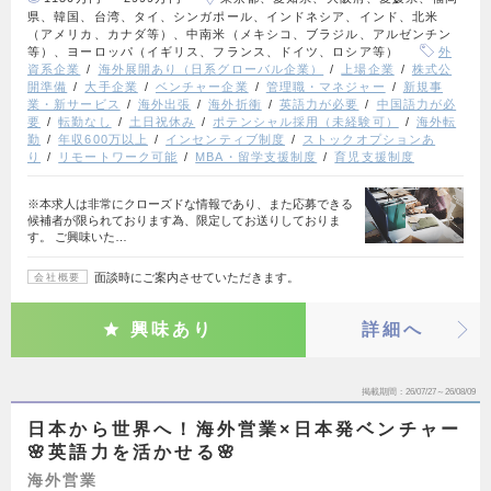
県、韓国、台湾、タイ、シンガポール、インドネシア、インド、北米
（アメリカ、カナダ等）、中南米（メキシコ、ブラジル、アルゼンチン
等）、ヨーロッパ（イギリス、フランス、ドイツ、ロシア等）
外
資系企業
海外展開あり（日系グローバル企業）
上場企業
株式公
開準備
大手企業
ベンチャー企業
管理職・マネジャー
新規事
業・新サービス
海外出張
海外折衝
英語力が必要
中国語力が必
要
転勤なし
土日祝休み
ポテンシャル採用（未経験可）
海外転
勤
年収600万以上
インセンティブ制度
ストックオプションあ
り
リモートワーク可能
MBA・留学支援制度
育児支援制度
※本求人は非常にクローズドな情報であり、また応募できる
候補者が限られております為、限定してお送りしておりま
す。 ご興味いた…
面談時にご案内させていただきます。
会社概要
興味あり
詳細へ
掲載期間
26/07/27～26/08/09
日本から世界へ！海外営業×日本発ベンチャー
🌸英語力を活かせる🌸
海外営業