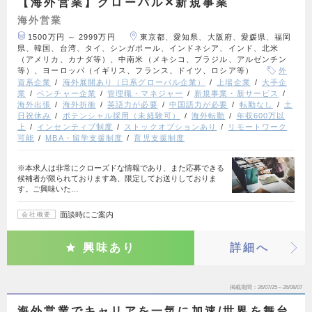
【海外営業】グローバル✕新規事業
海外営業
1500万円 ～ 2999万円
東京都、愛知県、大阪府、愛媛県、福岡
県、韓国、台湾、タイ、シンガポール、インドネシア、インド、北米
（アメリカ、カナダ等）、中南米（メキシコ、ブラジル、アルゼンチン
等）、ヨーロッパ（イギリス、フランス、ドイツ、ロシア等）
外
資系企業
海外展開あり（日系グローバル企業）
上場企業
大手企
業
ベンチャー企業
管理職・マネジャー
新規事業・新サービス
海外出張
海外折衝
英語力が必要
中国語力が必要
転勤なし
土
日祝休み
ポテンシャル採用（未経験可）
海外転勤
年収600万以
上
インセンティブ制度
ストックオプションあり
リモートワーク
可能
MBA・留学支援制度
育児支援制度
※本求人は非常にクローズドな情報であり、また応募できる
候補者が限られております為、限定してお送りしておりま
す。ご興味いた…
面談時にご案内
会社概要
興味あり
詳細へ
掲載期間
26/07/25～26/08/07
海外営業でキャリアを一気に加速/世界を舞台