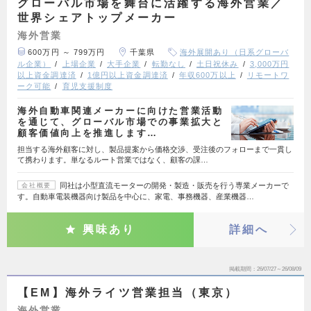
グローバル市場を舞台に活躍する海外営業／
世界シェアトップメーカー
海外営業
600万円 ～ 799万円
千葉県
海外展開あり（日系グローバ
ル企業）
上場企業
大手企業
転勤なし
土日祝休み
3,000万円
以上資金調達済
1億円以上資金調達済
年収600万以上
リモートワ
ーク可能
育児支援制度
海外自動車関連メーカーに向けた営業活動
を通じて、グローバル市場での事業拡大と
顧客価値向上を推進します…
担当する海外顧客に対し、製品提案から価格交渉、受注後のフォローまで一貫し
て携わります。単なるルート営業ではなく、顧客の課…
同社は小型直流モーターの開発・製造・販売を行う専業メーカーで
会社概要
す。自動車電装機器向け製品を中心に、家電、事務機器、産業機器…
興味あり
詳細へ
掲載期間
26/07/27～26/08/09
【EM】海外ライツ営業担当（東京）
海外営業