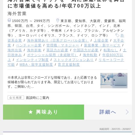
に市場価値を高める/年収700万以上
海外営業
1500万円 ～ 2999万円
東京都、愛知県、大阪府、愛媛県、福岡
県、韓国、台湾、タイ、シンガポール、インドネシア、インド、北米
（アメリカ、カナダ等）、中南米（メキシコ、ブラジル、アルゼンチン
等）、ヨーロッパ（イギリス、フランス、ドイツ、ロシア等）
外
資系企業
海外展開あり（日系グローバル企業）
上場企業
大手企
業
ベンチャー企業
管理職・マネジャー
新規事業・新サービス
海外出張
海外折衝
英語力が必要
中国語力が必要
転勤なし
土
日祝休み
ポテンシャル採用（未経験可）
海外転勤
年収600万以
上
インセンティブ制度
ストックオプションあり
リモートワーク
可能
MBA・留学支援制度
育児支援制度
※本求人は非常にクローズドな情報であり、また応募できる
候補者が限られております為、限定してお送りしておりま
す。ご興味いた…
面談時にご案内
会社概要
興味あり
詳細へ
掲載期間
26/07/25～26/08/07