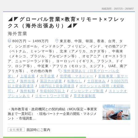
掲載期間
26/07/25～26/08/07
◢◤グローバル営業×教育×リモート×フレッ
クス（海外出張あり）◢◤
海外営業
800万円 ～ 1499万円
東京都、中国、韓国、香港、台湾、タ
イ、シンガポール、インドネシア、フィリピン、インド、その他アジア
（ベトナム、ミャンマー等）、北米（アメリカ、カナダ等）、中南米
（メキシコ、ブラジル、アルゼンチン等）、オセアニア（オーストラリ
ア、ニュージーランド等）、ヨーロッパ（イギリス、フランス、ドイ
ツ、ロシア等）、中近東・アフリカ（モロッコ、エジプト、UAE、南ア
フリカ等）、その他の海外
海外展開あり（日系グローバル企
業）
上場企業
大手企業
管理職・マネジャー
新規事業・新サー
ビス
海外出張
英語力が必要
転勤なし
土日祝休み
3,000万円
以上資金調達済
1億円以上資金調達済
ポテンシャル採用（未経験
可）
海外転勤
年収600万以上
インセンティブ制度
ストックオ
プションあり
リモートワーク可能
育児支援制度
・海外教育省・政府機関との契約締結（MOU策定～事業実
施まで一貫対応） ・現地パートナー企業の開拓・マネジメ
ント ・市場調査…
面談時にご案内
会社概要