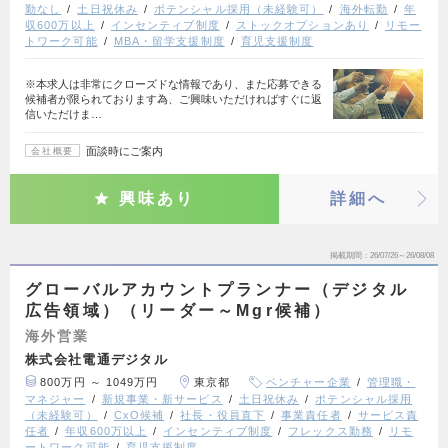
勤なし
土日祝休み
ポテンシャル採用（未経験可）
海外転勤
年
収600万以上
インセンティブ制度
ストックオプションあり
リモー
トワーク可能
MBA・留学支援制度
育児支援制度
※本求人は非常にクローズドな情報であり、また応募できる
候補者が限られております為、ご興味いただければすぐに返
信いただけま…
面談時にご案内
会社概要
興味あり
詳細へ
掲載期間
26/07/26～26/08/08
グローバルアカウントプランナー（デジタル
広告領域）（リーダー～Mgr候補）
海外営業
株式会社電通デジタル
800万円 ～ 1049万円
東京都
ベンチャー企業
管理職・
マネジャー
新規事業・新サービス
土日祝休み
ポテンシャル採用
（未経験可）
CxO候補
社長・役員直下
事業責任者
サービス責
任者
年収600万以上
インセンティブ制度
フレックス勤務
リモ
ートワーク可能
育児支援制度