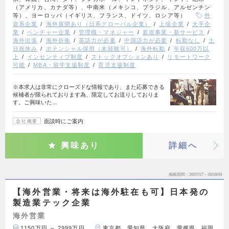
（アメリカ、カナダ等）、中南米（メキシコ、ブラジル、アルゼンチン
等）、ヨーロッパ（イギリス、フランス、ドイツ、ロシア等）
外
資系企業
海外展開あり（日系グローバル企業）
上場企業
大手企
業
ベンチャー企業
管理職・マネジャー
新規事業・新サービス
海外出張
海外折衝
英語力が必要
中国語力が必要
転勤なし
土
日祝休み
ポテンシャル採用（未経験可）
海外転勤
年収600万以
上
インセンティブ制度
ストックオプションあり
リモートワーク
可能
MBA・留学支援制度
育児支援制度
※本求人は非常にクローズドな情報であり、また応募できる
候補者が限られております為、限定してお送りしておりま
す。ご興味いた…
面談時にご案内
会社概要
興味あり
詳細へ
掲載期間
26/07/27～26/08/09
【海外営業・将来は海外駐在も可】日本発の
製造業テック企業
海外営業
1150万円 ～ 2999万円
東京都、愛知県、大阪府、愛媛県、福岡