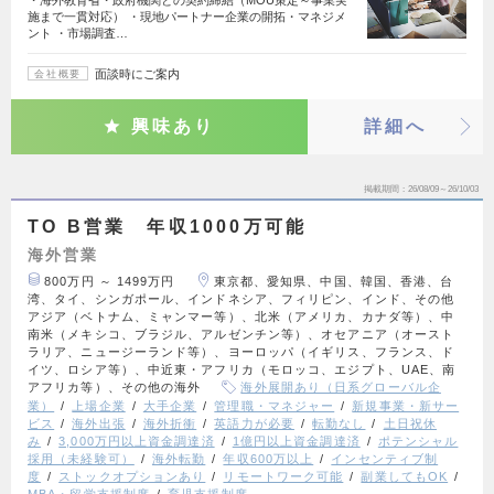
施まで一貫対応） ・現地パートナー企業の開拓・マネジメ
ント ・市場調査…
面談時にご案内
会社概要
興味あり
詳細へ
掲載期間
26/08/09～26/10/03
TO B営業 年収1000万可能
海外営業
800万円 ～ 1499万円
東京都、愛知県、中国、韓国、香港、台
湾、タイ、シンガポール、インドネシア、フィリピン、インド、その他
アジア（ベトナム、ミャンマー等）、北米（アメリカ、カナダ等）、中
南米（メキシコ、ブラジル、アルゼンチン等）、オセアニア（オースト
ラリア、ニュージーランド等）、ヨーロッパ（イギリス、フランス、ド
イツ、ロシア等）、中近東・アフリカ（モロッコ、エジプト、UAE、南
アフリカ等）、その他の海外
海外展開あり（日系グローバル企
業）
上場企業
大手企業
管理職・マネジャー
新規事業・新サー
ビス
海外出張
海外折衝
英語力が必要
転勤なし
土日祝休
み
3,000万円以上資金調達済
1億円以上資金調達済
ポテンシャル
採用（未経験可）
海外転勤
年収600万以上
インセンティブ制
度
ストックオプションあり
リモートワーク可能
副業してもOK
MBA・留学支援制度
育児支援制度