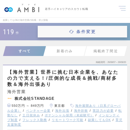
若手ハイキャリアのスカウト転職
副業してもOKの海外営業の転職・求人情報
119
条件変更
件
すべて
新着のみ
掲載終了間近
掲載期間
26/08/07～26/08/20
【海外営業】世界に挑む日本企業を、あなた
の力で支える！/圧倒的な成長＆挑戦/商材多
数＆海外出張あり
海外営業
株式会社STANDAGE
550万円 ～ 849万円
東京都
海外展開あり（日系グローバ
ル企業）
ベンチャー企業
海外出張
海外折衝
英語力が必要
転
勤なし
土日祝休み
ポテンシャル採用（未経験可）
インセンティ
ブ制度
フレックス勤務
リモートワーク可能
副業してもOK
育児
支援制度