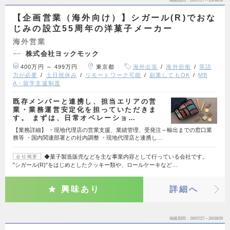
掲載期間
26/07/27～26/08/09
【企画営業（海外向け）】シガール(R)でおな
じみの設立55周年の洋菓子メーカー
海外営業
株式会社ヨックモック
400万円 ～ 499万円
東京都
海外出張
海外折衝
英語
力が必要
土日祝休み
リモートワーク可能
副業してもOK
MB
A・留学支援制度
既存メンバーと連携し、担当エリアの営
業・業務運営安定化を担っていただきま
す。 まずは、日常オペレーショ…
【業務詳細】 ・現地代理店の営業支援、業績管理、受発注～輸出までの窓口業
務等 ・国内関連部署との社内調整 ・現地代理店と連携し…
◆菓子製造販売などを主な事業内容として行っている会社です。
会社概要
"シガール(R)"をはじめとしたクッキー類や、ロールケーキなど…
興味あり
詳細へ
掲載期間
26/07/27～26/08/09