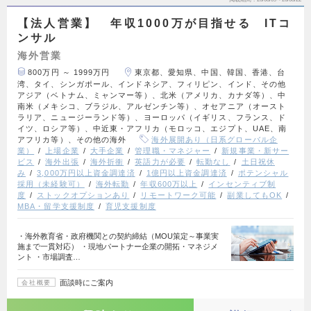
【法人営業】 年収1000万が目指せる ITコ
ンサル
海外営業
800万円 ～ 1999万円
東京都、愛知県、中国、韓国、香港、台
湾、タイ、シンガポール、インドネシア、フィリピン、インド、その他
アジア（ベトナム、ミャンマー等）、北米（アメリカ、カナダ等）、中
南米（メキシコ、ブラジル、アルゼンチン等）、オセアニア（オースト
ラリア、ニュージーランド等）、ヨーロッパ（イギリス、フランス、ド
イツ、ロシア等）、中近東・アフリカ（モロッコ、エジプト、UAE、南
アフリカ等）、その他の海外
海外展開あり（日系グローバル企
業）
上場企業
大手企業
管理職・マネジャー
新規事業・新サー
ビス
海外出張
海外折衝
英語力が必要
転勤なし
土日祝休
み
3,000万円以上資金調達済
1億円以上資金調達済
ポテンシャル
採用（未経験可）
海外転勤
年収600万以上
インセンティブ制
度
ストックオプションあり
リモートワーク可能
副業してもOK
MBA・留学支援制度
育児支援制度
・海外教育省・政府機関との契約締結（MOU策定～事業実
施まで一貫対応） ・現地パートナー企業の開拓・マネジメ
ント ・市場調査…
面談時にご案内
会社概要