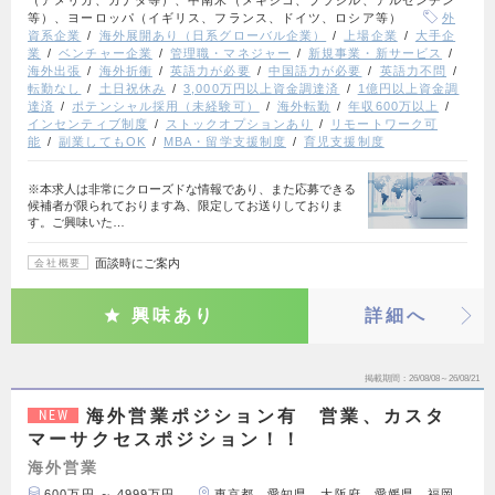
等）、ヨーロッパ（イギリス、フランス、ドイツ、ロシア等）
外
資系企業
海外展開あり（日系グローバル企業）
上場企業
大手企
業
ベンチャー企業
管理職・マネジャー
新規事業・新サービス
海外出張
海外折衝
英語力が必要
中国語力が必要
英語力不問
転勤なし
土日祝休み
3,000万円以上資金調達済
1億円以上資金調
達済
ポテンシャル採用（未経験可）
海外転勤
年収600万以上
インセンティブ制度
ストックオプションあり
リモートワーク可
能
副業してもOK
MBA・留学支援制度
育児支援制度
※本求人は非常にクローズドな情報であり、また応募できる
候補者が限られております為、限定してお送りしておりま
す。ご興味いた…
面談時にご案内
会社概要
興味あり
詳細へ
掲載期間
26/08/08～26/08/21
海外営業ポジション有 営業、カスタ
NEW
マーサクセスポジション！！
海外営業
600万円 ～ 4999万円
東京都、愛知県、大阪府、愛媛県、福岡