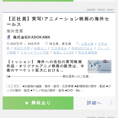
掲載期間
26/06/22～26/08/17
【正社員】実写/アニメーション映画の海外セ
ールス
海外営業
株式会社KADOKAWA
650万円 ～ 949万円
埼玉県、東京都
上場企業
大手企
業
英語力不問
転勤なし
土日祝休み
年収600万以上
フレック
ス勤務
リモートワーク可能
副業してもOK
育児支援制度
【ミッション】 海外への当社の実写映画
作品・オリジナルアニメ映画の販売は、今
後のマーケット拡大における…
□■------------------------------------------------- 弊社選考へのご応募…
■出版物の編集・製作・販売・広告事業 ■劇場映画の製作・配給 ■グ
会社概要
ッズの製作・販売 ■アニメ作品の製作・販売 ■DVD・Blu-…
興味あり
詳細へ
掲載期間
26/08/09～26/08/22