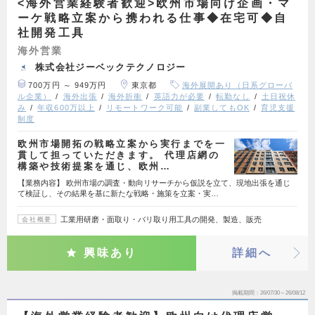
<海外営業経験者歓迎>欧州市場向け企画・マ
ーケ戦略立案から携われる仕事◆在宅可◆自
社開発工具
海外営業
株式会社ジーベックテクノロジー
700万円 ～ 949万円
東京都
海外展開あり（日系グローバ
ル企業）
海外出張
海外折衝
英語力が必要
転勤なし
土日祝休
み
年収600万以上
リモートワーク可能
副業してもOK
育児支援
制度
欧州市場開拓の戦略立案から実行までを一
貫して担っていただきます。 代理店網の
構築や技術提案を通じ、欧州…
【業務内容】 欧州市場の調査・動向リサーチから仮説を立て、現地出張を通じ
て検証し、その結果を基に新たな戦略・施策を立案・実…
工業用研磨・面取り・バリ取り用工具の開発、製造、販売
会社概要
興味あり
詳細へ
掲載期間
26/07/30～26/08/12