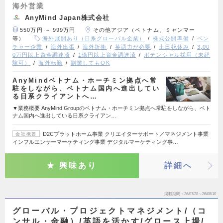
海外営業
AnyMind Japan株式会社
550万円 ～ 999万円
その他アジア（ベトナム、ミャンマー
等）
海外展開あり（日系グローバル企業）
株式公開準備
ベン
チャー企業
海外出張
海外折衝
英語力が必要
土日祝休み
3,00
0万円以上資金調達済
1億円以上資金調達済
ポテンシャル採用（未経
験可）
海外転勤
副業してもOK
AnyMindベトナム・ホーチミン拠点へ常
駐をしながら、ベトナム国内へ進出してい
る日系クライアントへ…
▼業務概要 AnyMind Groupのベトナム・ホーチミン拠点へ常駐をしながら、ベト
ナム国内へ進出している日系クライアン…
D2Cプラットホーム事業 クリエイターサポート／マネジメント事業
会社概要
インフルエンサーマーケティング事業 デジタルマーケティング事…
興味あり
詳細へ
掲載期間
26/07/28～26/08/10
グローバル・プロジェクトマネジメント/（コ
ンサル・金融）/英語を活かす/グロース上場/