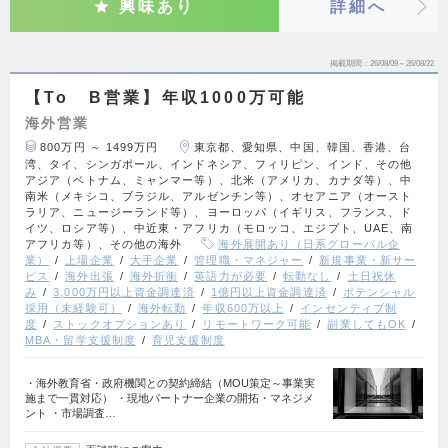
興味あり
詳細へ
掲載期間
26/08/09～26/08/22
【To B営業】年収1000万可能
海外営業
800万円 ～ 1499万円
東京都、愛知県、中国、韓国、香港、台
湾、タイ、シンガポール、インドネシア、フィリピン、インド、その他
アジア（ベトナム、ミャンマー等）、北米（アメリカ、カナダ等）、中
南米（メキシコ、ブラジル、アルゼンチン等）、オセアニア（オースト
ラリア、ニュージーランド等）、ヨーロッパ（イギリス、フランス、ド
イツ、ロシア等）、中近東・アフリカ（モロッコ、エジプト、UAE、南
アフリカ等）、その他の海外
海外展開あり（日系グローバル企
業）
上場企業
大手企業
管理職・マネジャー
新規事業・新サー
ビス
海外出張
海外折衝
英語力が必要
転勤なし
土日祝休
み
3,000万円以上資金調達済
1億円以上資金調達済
ポテンシャル
採用（未経験可）
海外転勤
年収600万以上
インセンティブ制
度
ストックオプションあり
リモートワーク可能
副業してもOK
MBA・留学支援制度
育児支援制度
・海外教育省・政府機関との契約締結（MOU策定～事業実
施まで一貫対応） ・現地パートナー企業の開拓・マネジメ
ント ・市場調査…