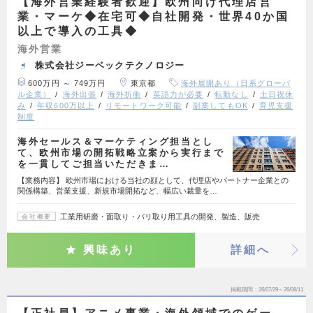
【海外営業経験者歓迎】欧州向け代理店営
業・マーケ◆在宅可◆自社開発・世界40か国
以上で導入の工具◆
海外営業
株式会社ジーベックテクノロジー
600万円 ～ 749万円
東京都
海外展開あり（日系グローバ
ル企業）
海外出張
海外折衝
英語力が必要
転勤なし
土日祝休
み
年収600万以上
リモートワーク可能
副業してもOK
育児支援
制度
海外セールス＆マーケティング担当とし
て、欧州市場の開拓戦略立案から実行まで
を一貫してご担当いただきま…
【業務内容】 欧州市場における当社の顔として、代理店やパートナー企業との
関係構築、営業支援、新規市場開拓など、幅広い裁量を…
工業用研磨・面取り・バリ取り用工具の開発、製造、販売
会社概要
興味あり
詳細へ
掲載期間
26/07/29～26/08/11