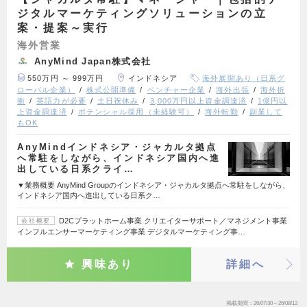
ジタルマーケティングソリューションの立
案・提案～実行
海外営業
AnyMind Japan株式会社
550万円 ～ 999万円
インドネシア
海外展開あり（日系グ
ローバル企業）
株式公開準備
ベンチャー企業
海外出張
海外折
衝
英語力が必要
土日祝休み
3,000万円以上資金調達済
1億円以
上資金調達済
ポテンシャル採用（未経験可）
海外転勤
副業して
もOK
AnyMindインドネシア・ジャカルタ拠点
へ常駐をしながら、インドネシア国内へ進
出している日系クライ…
▼業務概要 AnyMind Groupのインドネシア・ジャカルタ拠点へ常駐をしながら、
インドネシア国内へ進出している日系ク…
D2Cプラットホーム事業 クリエイターサポート／マネジメント事業
会社概要
インフルエンサーマーケティング事業 デジタルマーケティング事…
興味あり
詳細へ
掲載期間
26/07/30～26/08/12