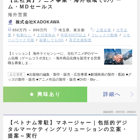
【正社員】アニメ事業・海外領域でのゲー
ム・MDセールス
海外営業
株式会社KADOKAWA
650万円 ～ 899万円
埼玉県、東京都
上場企業
大手企
業
転勤なし
土日祝休み
年収600万以上
フレックス勤務
リモ
ートワーク可能
副業してもOK
育児支援制度
【ミッション】 海外ライセンシーに、当社アニメIPのゲー
ム化権（ゲームコラボ含む）・海外商品化権を販売する営業
職を募集しま…
■出版物の編集・製作・販売・広告事業 ■劇場映画の製作・配給 ■グ
会社概要
ッズの製作・販売 ■アニメ作品の製作・販売 ■DVD・Blu-…
興味あり
詳細へ
掲載期間
26/07/28～26/08/10
【ベトナム常駐】マネージャー｜包括的デジ
タルマーケティングソリューションの立案・
提案～実行