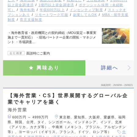
以上資金調達済
1億円以上資金調達済
ポテンシャル採用（未経験
可）
海外転勤
年収600万以上
インセンティブ制度
ストックオ
プションあり
リモートワーク可能
副業してもOK
MBA・留学支援
制度
育児支援制度
・海外教育省・政府機関との契約締結（MOU策定～事業実
施まで一貫対応） ・現地パートナー企業の開拓・マネジメ
ント ・市場調査…
面談時にご案内
会社概要
興味あり
詳細へ
掲載期間
26/08/08～26/08/21
【海外営業・CS】世界展開するグローバル企
業でキャリアを築く
海外営業
600万円 ～ 4999万円
東京都、愛知県、大阪府、愛媛県、福岡
県、韓国、台湾、タイ、シンガポール、インドネシア、インド、北米
（アメリカ、カナダ等）、中南米（メキシコ、ブラジル、アルゼンチン
等）、ヨーロッパ（イギリス、フランス、ドイツ、ロシア等）
外