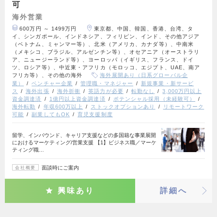
可
海外営業
600万円 ～ 1499万円
東京都、中国、韓国、香港、台湾、タ
イ、シンガポール、インドネシア、フィリピン、インド、その他アジア
（ベトナム、ミャンマー等）、北米（アメリカ、カナダ等）、中南米
（メキシコ、ブラジル、アルゼンチン等）、オセアニア（オーストラリ
ア、ニュージーランド等）、ヨーロッパ（イギリス、フランス、ドイ
ツ、ロシア等）、中近東・アフリカ（モロッコ、エジプト、UAE、南ア
フリカ等）、その他の海外
海外展開あり（日系グローバル企
業）
ベンチャー企業
管理職・マネジャー
新規事業・新サービ
ス
海外出張
海外折衝
英語力が必要
転勤なし
3,000万円以上
資金調達済
1億円以上資金調達済
ポテンシャル採用（未経験可）
海外転勤
年収600万以上
ストックオプションあり
リモートワーク
可能
副業してもOK
育児支援制度
留学、インバウンド、キャリア支援などの多国籍な事業展開
におけるマーケティング/営業支援 【1】ビジネス職／マーケ
ティング職…
面談時にご案内
会社概要
興味あり
詳細へ