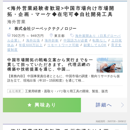
<海外営業経験者歓迎>中国市場向け市場開
拓・企画・マーケ◆在宅可◆自社開発工具
海外営業
株式会社ジーベックテクノロジー
700万円 ～ 949万円
東京都
海外展開あり（日系グローバ
ル企業）
海外出張
海外折衝
中国語力が必要
転勤なし
土日祝
休み
年収600万以上
リモートワーク可能
副業してもOK
育児支
援制度
中国市場開拓の戦略立案から実行までを一
貫して担っていただきます。 代理店網の
構築や技術提案を通じ、中国…
【業務内容】 中国事業責任者とともに、中国市場の調査・動向リサーチから仮
説を立て、現地出張（年10～15回程度）を通じて検…
工業用研磨・面取り・バリ取り用工具の開発、製造、販売
会社概要
興味あり
詳細へ
掲載期間
26/07/30～26/08/12