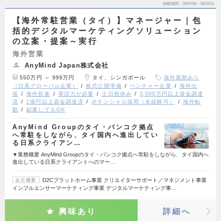
掲載期間
26/07/06～26/10/12
【海外常駐営業（タイ）】マネージャー｜包
括的デジタルマーケティングソリューション
の立案・提案～実行
海外営業
AnyMind Japan株式会社
550万円 ～ 999万円
タイ、シンガポール
海外展開あり
（日系グローバル企業）
株式公開準備
ベンチャー企業
海外出
張
海外折衝
英語力が必要
土日祝休み
3,000万円以上資金調達
済
1億円以上資金調達済
ポテンシャル採用（未経験可）
海外転
勤
副業してもOK
AnyMind Groupのタイ・バンコク拠点
へ常駐をしながら、タイ国内へ進出してい
る日系クライアン…
▼業務概要 AnyMind Groupのタイ・バンコク拠点へ常駐をしながら、タイ国内へ
進出している日系クライアントへのマー…
D2Cプラットホーム事業 クリエイターサポート／マネジメント事業
会社概要
インフルエンサーマーケティング事業 デジタルマーケティング事…
興味あり
詳細へ