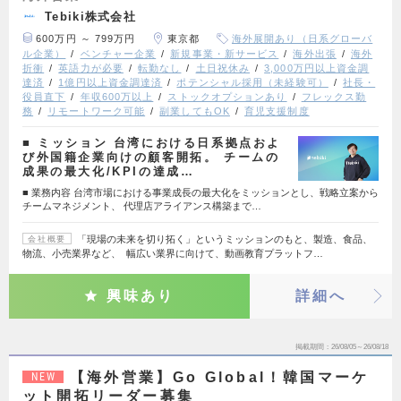
Tebiki株式会社
600万円 ～ 799万円
東京都
海外展開あり（日系グローバ
ル企業）
ベンチャー企業
新規事業・新サービス
海外出張
海外
折衝
英語力が必要
転勤なし
土日祝休み
3,000万円以上資金調
達済
1億円以上資金調達済
ポテンシャル採用（未経験可）
社長・
役員直下
年収600万以上
ストックオプションあり
フレックス勤
務
リモートワーク可能
副業してもOK
育児支援制度
■ ミッション 台湾における日系拠点およ
び外国籍企業向けの顧客開拓。 チームの
成果の最大化/KPIの達成…
■ 業務内容 台湾市場における事業成長の最大化をミッションとし、戦略立案から
チームマネジメント、 代理店アライアンス構築まで…
「現場の未来を切り拓く」というミッションのもと、製造、食品、
会社概要
物流、小売業界など、 幅広い業界に向けて、動画教育プラットフ…
興味あり
詳細へ
掲載期間
26/08/05～26/08/18
【海外営業】Go Global！韓国マーケ
NEW
ット開拓リーダー募集