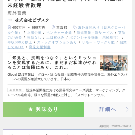
未経験者歓迎
海外営業
株式会社ビザスク
400万円 ～ 699万円
東京都
海外展開あり（日系グローバ
ル企業）
上場企業
ベンチャー企業
新規事業・新サービス
英語
力が必要
転勤なし
土日祝休み
ポテンシャル採用（未経験可）
年収600万以上
ストックオプションあり
リモートワーク可能
副業
してもOK
育児支援制度
「知見と、挑戦をつなぐ」というミッショ
ンを実現するために、まだまだ私達がやれ
ることは無限にあり、これ…
Global ENS事業は、グローバルな投資・戦略案件の増加を背景に、海外エキスパ
ートへの需要が急拡大しています。日本の…
新規事業開発における業界研究やニーズ調査、マーケティング、グ
会社概要
ローバル進出等、様々な課題の解決に対し、「スポットコンサル」…
興味あり
詳細へ
掲載期間
26/07/28～26/08/10