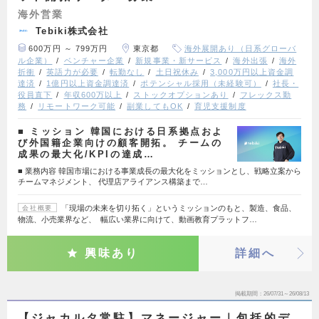
海外営業
Tebiki株式会社
600万円 ～ 799万円
東京都
海外展開あり（日系グローバ
ル企業）
ベンチャー企業
新規事業・新サービス
海外出張
海外
折衝
英語力が必要
転勤なし
土日祝休み
3,000万円以上資金調
達済
1億円以上資金調達済
ポテンシャル採用（未経験可）
社長・
役員直下
年収600万以上
ストックオプションあり
フレックス勤
務
リモートワーク可能
副業してもOK
育児支援制度
■ ミッション 韓国における日系拠点およ
び外国籍企業向けの顧客開拓。 チームの
成果の最大化/KPIの達成…
■ 業務内容 韓国市場における事業成長の最大化をミッションとし、戦略立案から
チームマネジメント、 代理店アライアンス構築まで…
「現場の未来を切り拓く」というミッションのもと、製造、食品、
会社概要
物流、小売業界など、 幅広い業界に向けて、動画教育プラットフ…
興味あり
詳細へ
掲載期間
26/07/31～26/08/13
【ジャカルタ常駐】マネージャー｜包括的デ