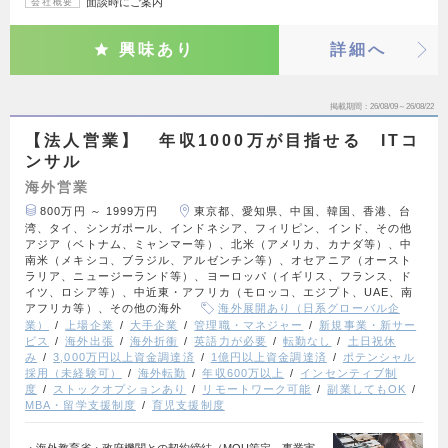
面談時にご案内
会社概要
興味あり
詳細へ
掲載期間
26/08/09～26/08/22
【法人営業】 年収1000万が目指せる ITコ
ンサル
海外営業
800万円 ～ 1999万円
東京都、愛知県、中国、韓国、香港、台
湾、タイ、シンガポール、インドネシア、フィリピン、インド、その他
アジア（ベトナム、ミャンマー等）、北米（アメリカ、カナダ等）、中
南米（メキシコ、ブラジル、アルゼンチン等）、オセアニア（オースト
ラリア、ニュージーランド等）、ヨーロッパ（イギリス、フランス、ド
イツ、ロシア等）、中近東・アフリカ（モロッコ、エジプト、UAE、南
アフリカ等）、その他の海外
海外展開あり（日系グローバル企
業）
上場企業
大手企業
管理職・マネジャー
新規事業・新サー
ビス
海外出張
海外折衝
英語力が必要
転勤なし
土日祝休
み
3,000万円以上資金調達済
1億円以上資金調達済
ポテンシャル
採用（未経験可）
海外転勤
年収600万以上
インセンティブ制
度
ストックオプションあり
リモートワーク可能
副業してもOK
MBA・留学支援制度
育児支援制度
・海外教育省・政府機関との契約締結（MOU策定～事業実