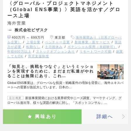
〈グローバル・プロジェクトマネジメント
（Global ENS事業）〉英語を活かす／グロ
ース上場
海外営業
株式会社ビザスク
400万円 ～ 699万円
東京都
海外展開あり（日系グローバ
ル企業）
上場企業
ベンチャー企業
新規事業・新サービス
英語
力が必要
転勤なし
土日祝休み
ポテンシャル採用（未経験可）
年収600万以上
ストックオプションあり
リモートワーク可能
副業
してもOK
育児支援制度
「知見と、挑戦をつなぐ」というミッショ
ンを実現するために、まだまだ私達がやれ
ることは無限にあり、これ…
Global ENS事業は、グローバルな投資・戦略案件の増加を背景に、海外エキスパ
ートへの需要が急拡大しています。日本の…
新規事業開発における業界研究やニーズ調査、マーケティング、グ
会社概要
ローバル進出等、様々な課題の解決に対し、「スポットコンサル」…
興味あり
詳細へ