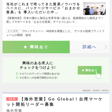
当社がこれまで培ってきた貿易ノウハウを
ベースに、パッケージサービス「おまかせ
貿易」を 導入いただいた中…
【業務内容】 日本の優れた製品を世界市場へ届ける、販路開拓から物流まで一
貫してサポートする「おまかせ貿易」サービスにおいて…
ブロックチェーン・AI技術を基盤とした、 デジタル貿易プラットフ
会社概要
ォームの開発・提供
興味あり
詳細へ
興味のある求人に
チェックをつけよう!
興味あり
スカウトのマッチング精度があがる!
その求人への合格可能性がわかる!
掲載期間
26/08/05～26/08/18
【海外営業】Go Global！台湾マーケ
NEW
ット開拓リーダー募集
海外営業