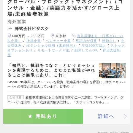
グローバル・プロジェクトマネジメント/（コ
ンサル・金融）/英語力を活かす/グロース上
場/未経験者歓迎
海外営業
株式会社ビザスク
400万円 ～ 699万円
東京都
海外展開あり（日系グローバ
ル企業）
上場企業
ベンチャー企業
英語力が必要
転勤なし
土
日祝休み
ポテンシャル採用（未経験可）
年収600万以上
ストック
オプションあり
リモートワーク可能
副業してもOK
育児支援制
度
「知見と、挑戦をつなぐ」というミッショ
ンを実現するために、まだまだ私達がやれ
ることは無限にあり、これ…
Global ENS事業は、グローバルな投資・戦略案件の増加を背景に、海外エキスパ
ートへの需要が急拡大しています。日本の…
新規事業開発における業界研究やニーズ調査、マーケティング、グ
会社概要
ローバル進出等、様々な課題の解決に対し、「スポットコンサル」…
興味あり
詳細へ