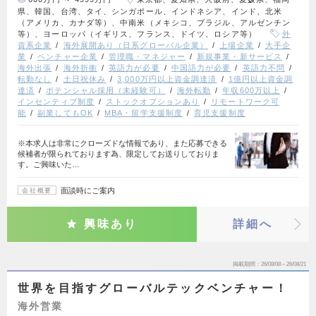
県、韓国、台湾、タイ、シンガポール、インドネシア、インド、北米
（アメリカ、カナダ等）、中南米（メキシコ、ブラジル、アルゼンチン
等）、ヨーロッパ（イギリス、フランス、ドイツ、ロシア等）
外
資系企業
海外展開あり（日系グローバル企業）
上場企業
大手企
業
ベンチャー企業
管理職・マネジャー
新規事業・新サービス
海外出張
海外折衝
英語力が必要
中国語力が必要
英語力不問
転勤なし
土日祝休み
3,000万円以上資金調達済
1億円以上資金調
達済
ポテンシャル採用（未経験可）
海外転勤
年収600万以上
インセンティブ制度
ストックオプションあり
リモートワーク可
能
副業してもOK
MBA・留学支援制度
育児支援制度
※本求人は非常にクローズドな情報であり、また応募できる
候補者が限られております為、限定してお送りしておりま
す。ご興味いた…
面談時にご案内
会社概要
興味あり
詳細へ
掲載期間
26/08/08～26/08/21
世界を目指すグローバルテックベンチャー！
海外営業