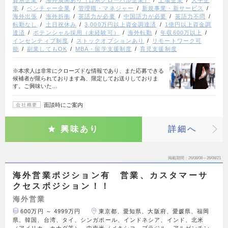
資系企業
海外展開あり（日系グローバル企業）
上場企業
大手企
業
ベンチャー企業
管理職・マネジャー
新規事業・新サービス
海外出張
海外折衝
英語力が必要
中国語力が必要
英語力不問
転勤なし
土日祝休み
3,000万円以上資金調達済
1億円以上資金調
達済
ポテンシャル採用（未経験可）
海外転勤
年収600万以上
インセンティブ制度
ストックオプションあり
リモートワーク可
能
副業してもOK
MBA・留学支援制度
育児支援制度
※本求人は非常にクローズドな情報であり、また応募できる
候補者が限られております為、限定してお送りしておりま
す。ご興味いた…
面談時にご案内
会社概要
興味あり
詳細へ
掲載期間
26/08/08～26/08/21
海外営業ポジション有 営業、カスタマーサ
クセスポジション！！
海外営業
600万円 ～ 4999万円
東京都、愛知県、大阪府、愛媛県、福岡
県、韓国、台湾、タイ、シンガポール、インドネシア、インド、北米
（アメリカ、カナダ等）、中南米（メキシコ、ブラジル、アルゼンチン