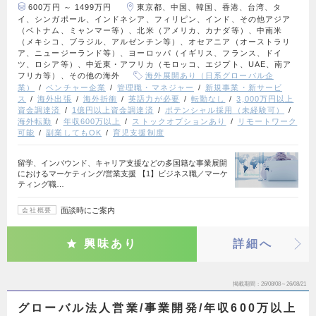
600万円 ～ 1499万円
東京都、中国、韓国、香港、台湾、タ
イ、シンガポール、インドネシア、フィリピン、インド、その他アジア
（ベトナム、ミャンマー等）、北米（アメリカ、カナダ等）、中南米
（メキシコ、ブラジル、アルゼンチン等）、オセアニア（オーストラリ
ア、ニュージーランド等）、ヨーロッパ（イギリス、フランス、ドイ
ツ、ロシア等）、中近東・アフリカ（モロッコ、エジプト、UAE、南ア
フリカ等）、その他の海外
海外展開あり（日系グローバル企
業）
ベンチャー企業
管理職・マネジャー
新規事業・新サービ
ス
海外出張
海外折衝
英語力が必要
転勤なし
3,000万円以上
資金調達済
1億円以上資金調達済
ポテンシャル採用（未経験可）
海外転勤
年収600万以上
ストックオプションあり
リモートワーク
可能
副業してもOK
育児支援制度
留学、インバウンド、キャリア支援などの多国籍な事業展開
におけるマーケティング/営業支援 【1】ビジネス職／マーケ
ティング職…
面談時にご案内
会社概要
興味あり
詳細へ
掲載期間
26/08/08～26/08/21
グローバル法人営業/事業開発/年収600万以上