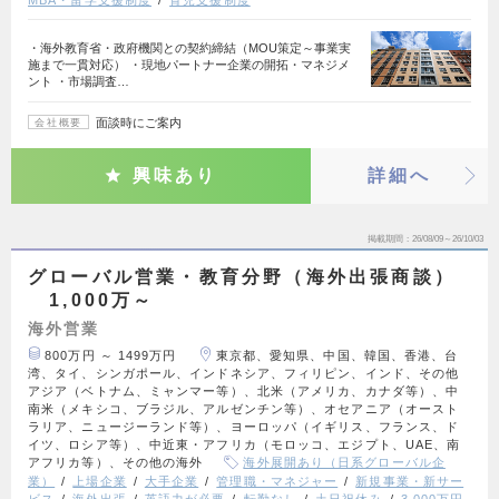
・海外教育省・政府機関との契約締結（MOU策定～事業実
施まで一貫対応） ・現地パートナー企業の開拓・マネジメ
ント ・市場調査…
面談時にご案内
会社概要
興味あり
詳細へ
掲載期間
26/08/09～26/10/03
グローバル営業・教育分野（海外出張商談）
1,000万～
海外営業
800万円 ～ 1499万円
東京都、愛知県、中国、韓国、香港、台
湾、タイ、シンガポール、インドネシア、フィリピン、インド、その他
アジア（ベトナム、ミャンマー等）、北米（アメリカ、カナダ等）、中
南米（メキシコ、ブラジル、アルゼンチン等）、オセアニア（オースト
ラリア、ニュージーランド等）、ヨーロッパ（イギリス、フランス、ド
イツ、ロシア等）、中近東・アフリカ（モロッコ、エジプト、UAE、南
アフリカ等）、その他の海外
海外展開あり（日系グローバル企
業）
上場企業
大手企業
管理職・マネジャー
新規事業・新サー
ビス
海外出張
英語力が必要
転勤なし
土日祝休み
3,000万円