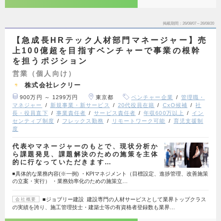
掲載期間
26/08/07～26/08/20
【急成長HRテック人材部門マネージャー】売
上100億超を目指すベンチャーで事業の根幹
を担うポジション
営業（個人向け）
株式会社レクリー
900万円 ～ 1299万円
東京都
ベンチャー企業
管理職・
マネジャー
新規事業・新サービス
20代役員在籍
CxO候補
社
長・役員直下
事業責任者
サービス責任者
年収600万以上
イン
センティブ制度
フレックス勤務
リモートワーク可能
育児支援制
度
代表やマネージャーのもとで、現状分析か
ら課題発見、課題解決のための施策を主体
的に行なっていただきます…
◾️具体的な業務内容(※一例) ・KPIマネジメント（目標設定、進捗管理、改善施策
の立案・実行） ・業務効率化のための施策立…
■ジョブリー建設 建設専門の人材サービスとして業界トップクラス
会社概要
の実績を誇り、施工管理技士・建築士等の有資格者登録数も業界…