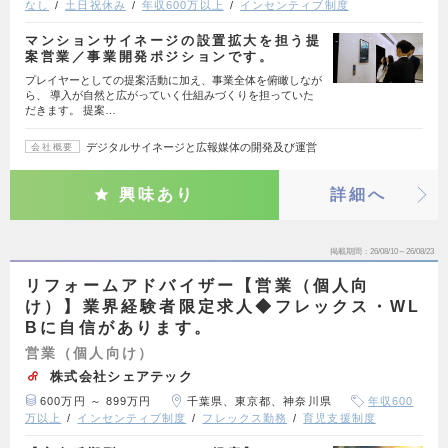
なし
土日祝休み
年収600万以上
インセンティブ制度
マンションサイネージの設置拡大を担う提
案営業／事業開発ポジションです。
プレイヤーとしての提案活動に加え、事業全体を俯瞰しなが
ら、 導入が自然と広がっていく仕組みづくりを担っていた
だきます。 提案…
デジタルサイネージと広報媒体の開発及び運営
会社概要
興味あり
詳細へ
掲載期間
26/08/10～26/08/23
リフォームアドバイザー【営業（個人向
け）】業界経験者限定求人◆フレックス・WL
Bに自信があります。
営業（個人向け）
株式会社シェアテック
600万円 ～ 899万円
千葉県、東京都、神奈川県
年収600
万以上
インセンティブ制度
フレックス勤務
育児支援制度