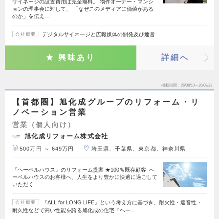
サイネージの設置費用は完全無料。 物件オーナー・マンシ
ョンの理事会に対して、 「なぜこのメディアに価値がある
のか」を伝え…
デジタルサイネージと広報媒体の開発及び運営
会社概要
興味あり
詳細へ
掲載期間
26/08/10～26/08/23
【首都圏】旭化成グループのリフォーム・リ
ノベーション営業
営業（個人向け）
旭化成リフォーム株式会社
500万円 ～ 649万円
埼玉県、千葉県、東京都、神奈川県
『ヘーベルハウス』のリフォーム提案 ★100％既存顧客 へ
ーベルハウスのお客様へ、人生をより豊かに快適に過ごして
いただく…
『ALL for LONG LIFE』という考え方に基づき、耐火性・遮音性・
会社概要
耐久性などで高い性能を誇る旭化成の住宅『ヘー…