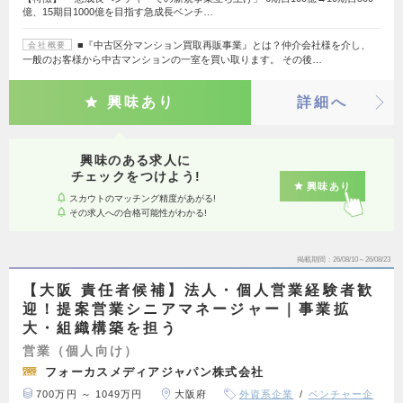
億、15期目1000億を目指す急成長ベンチ…
■『中古区分マンション買取再販事業』とは？仲介会社様を介し、
会社概要
一般のお客様から中古マンションの一室を買い取ります。 その後…
興味あり
詳細へ
興味のある求人に
チェックをつけよう!
興味あり
スカウトのマッチング精度があがる!
その求人への合格可能性がわかる!
掲載期間
26/08/10～26/08/23
【大阪 責任者候補】法人・個人営業経験者歓
迎！提案営業シニアマネージャー｜事業拡
大・組織構築を担う
営業（個人向け）
フォーカスメディアジャパン株式会社
700万円 ～ 1049万円
大阪府
外資系企業
ベンチャー企