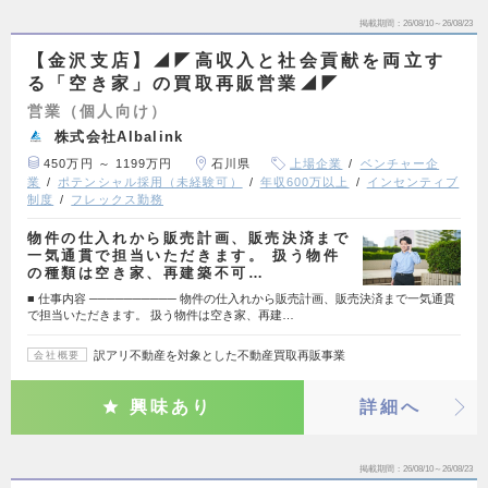
掲載期間
26/08/10～26/08/23
【金沢支店】◢◤高収入と社会貢献を両立す
る「空き家」の買取再販営業◢◤
営業（個人向け）
株式会社Albalink
450万円 ～ 1199万円
石川県
上場企業
ベンチャー企
業
ポテンシャル採用（未経験可）
年収600万以上
インセンティブ
制度
フレックス勤務
物件の仕入れから販売計画、販売決済まで
一気通貫で担当いただきます。 扱う物件
の種類は空き家、再建築不可…
■ 仕事内容 ────────── 物件の仕入れから販売計画、販売決済まで一気通貫
で担当いただきます。 扱う物件は空き家、再建…
訳アリ不動産を対象とした不動産買取再販事業
会社概要
興味あり
詳細へ
掲載期間
26/08/10～26/08/23