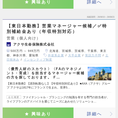
興味あり
詳細へ
掲載期間
26/08/10～26/08/23
【東日本勤務】営業マネージャー候補／✅特
別補給金あり（年収特別対応）
営業（個人向け）
アクサ生命保険株式会社
500万円 ～ 949万円
北海道、宮城県、茨城県、千葉県、東京
都、神奈川県、愛知県
外資系企業
大手企業
英語力不問
土
日祝休み
インセンティブ制度
〈優秀人材のスカウト〉〈FAのマネジメ
ント・育成〉を担当するマネージャー候補
の方を探しております。 F…
【東日本勤務】【原則転勤なし】【年収特別対応あり】 ■AXA（アクサ）グルー
プ アクサは1817年にフランスで生まれ、世界5…
ファイナンシャル・プランニングの知識を有する専門の担当者が、
会社概要
ライフプランのアドバイスを通じてニーズにあわせたソリューショ…
興味あり
詳細へ