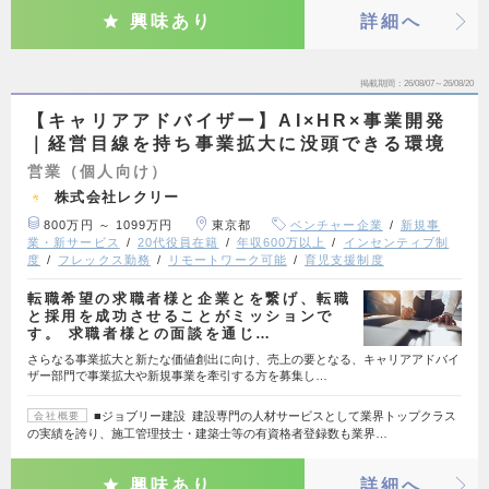
興味あり
詳細へ
掲載期間
26/08/07～26/08/20
【キャリアアドバイザー】AI×HR×事業開発
｜経営目線を持ち事業拡大に没頭できる環境
営業（個人向け）
株式会社レクリー
800万円 ～ 1099万円
東京都
ベンチャー企業
新規事
業・新サービス
20代役員在籍
年収600万以上
インセンティブ制
度
フレックス勤務
リモートワーク可能
育児支援制度
転職希望の求職者様と企業とを繋げ、転職
と採用を成功させることがミッションで
す。 求職者様との面談を通じ…
さらなる事業拡大と新たな価値創出に向け、売上の要となる、キャリアアドバイ
ザー部門で事業拡大や新規事業を牽引する方を募集し…
■ジョブリー建設 建設専門の人材サービスとして業界トップクラス
会社概要
の実績を誇り、施工管理技士・建築士等の有資格者登録数も業界…
興味あり
詳細へ