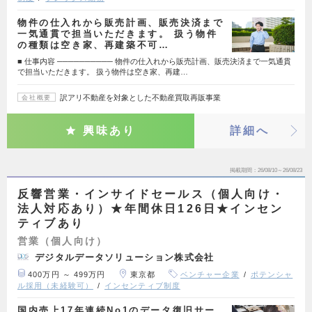
物件の仕入れから販売計画、販売決済まで
一気通貫で担当いただきます。 扱う物件
の種類は空き家、再建築不可…
■ 仕事内容 ────────── 物件の仕入れから販売計画、販売決済まで一気通貫
で担当いただきます。 扱う物件は空き家、再建…
訳アリ不動産を対象とした不動産買取再販事業
会社概要
興味あり
詳細へ
掲載期間
26/08/10～26/08/23
反響営業・インサイドセールス（個人向け・
法人対応あり）★年間休日126日★インセン
ティブあり
営業（個人向け）
デジタルデータソリューション株式会社
400万円 ～ 499万円
東京都
ベンチャー企業
ポテンシャ
ル採用（未経験可）
インセンティブ制度
国内売上17年連続No1のデータ復旧サー