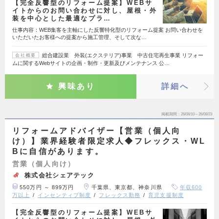
【完全反響型のリフォーム提案】WEBサ
イトからのお問い合わせに対し、屋根・外
装を中心とした最適なプラ…
仕事内容：WEB集客を主軸にした反響特化型のリフォーム提案 お問い合わせを
いただいたお客様への提案から施工管理、そして次な…
総合建設業 外装(エクステリア)事業 中古住宅再生事業 リフォー
会社概要
ムに関するWebサイトの企画・制作・更新及びメンテナンス 公…
興味あり
詳細へ
掲載期間
26/08/10～26/08/23
リフォームアドバイザー【営業（個人向
け）】業界経験者限定求人◆フレックス・WL
Bに自信があります。
営業（個人向け）
株式会社シェアテック
550万円 ～ 899万円
千葉県、東京都、神奈川県
年収600
万以上
インセンティブ制度
フレックス勤務
育児支援制度
【完全反響型のリフォーム提案】WEBサ