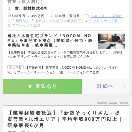
営業（個人向け）
古川製材株式会社
400万円 ～ 499万円
岐阜県、愛知県
マネジメント業務な
し
転勤なし
ポテンシャル採用（未経験可）
インセンティブ制
度
フレックス勤務
当社の木造住宅ブランド「NOZOMI HO
ME」を展開する拠点（愛知県小牧市・岐
阜県岐阜市・岐阜県飛…
【仕事内容】 木造完全注文住宅ブランドの接客営業をお任せします。 ・お客様
へのヒアリング ・ライフスタイル・ご要望に基づくプラ…
【事業内容】 住宅事業：NOZOMI HOMEをはじめとした注文住
会社概要
宅、リフォーム・リノベーション （他、ホールディングス全体…
興味あり
詳細へ
掲載期間
26/08/10～26/08/23
【業界経験者歓迎】「新築そっくりさん」提
案営業×九州エリア｜平均年収900万円以上｜
研修最長6か月