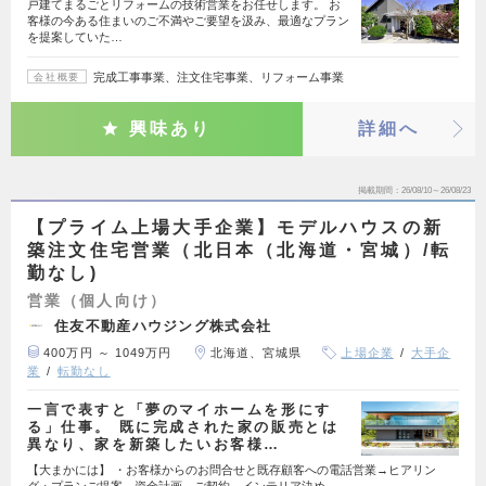
戸建てまるごとリフォームの技術営業をお任せします。 お
客様の今ある住まいのご不満やご要望を汲み、最適なプラン
を提案していた…
完成工事事業、注文住宅事業、リフォーム事業
会社概要
興味あり
詳細へ
掲載期間
26/08/10～26/08/23
【プライム上場大手企業】モデルハウスの新
築注文住宅営業（北日本（北海道・宮城）/転
勤なし)
営業（個人向け）
住友不動産ハウジング株式会社
400万円 ～ 1049万円
北海道、宮城県
上場企業
大手企
業
転勤なし
一言で表すと「夢のマイホームを形にす
る」仕事。 既に完成された家の販売とは
異なり、家を新築したいお客様…
【大まかには】 ・お客様からのお問合せと既存顧客への電話営業→ヒアリン
グ・プランご提案→資金計画→ご契約→インテリア決め→…