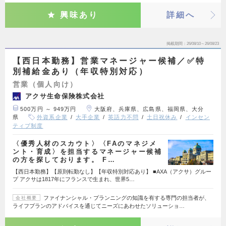
興味あり
詳細へ
掲載期間
26/08/10～26/08/23
【西日本勤務】営業マネージャー候補／✅特
別補給金あり（年収特別対応）
営業（個人向け）
アクサ生命保険株式会社
500万円 ～ 949万円
大阪府、兵庫県、広島県、福岡県、大分
県
外資系企業
大手企業
英語力不問
土日祝休み
インセン
ティブ制度
〈優秀人材のスカウト〉〈FAのマネジメ
ント・育成〉を担当するマネージャー候補
の方を探しております。 F…
【西日本勤務】【原則転勤なし】【年収特別対応あり】 ■AXA（アクサ）グルー
プ アクサは1817年にフランスで生まれ、世界5…
ファイナンシャル・プランニングの知識を有する専門の担当者が、
会社概要
ライフプランのアドバイスを通じてニーズにあわせたソリューショ…