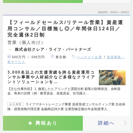
掲載期間
26/08/10～26/08/23
【フィールドセールス/リテール営業】資産運
用コンサル／目標無し◎／年間休日124日／
完全週休2日制
営業（個人向け）
株式会社クレア・ライフ・パートナーズ
500万円 ～ 599万円
東京都
ベンチャー企業
新規事業・
新サービス
3,000名以上の支援実績を誇る資産運用コ
ンサル事業や人材紹介など多様なクライア
ントソリューションを…
【主な仕事内容】 1. 徹底したヒアリングと課題分析 顧客の財務状況、余剰資
金、将来の目標（例：教育資金、老後資金、住宅購入…
ライフマネートレーニング事業 資産形成コンサルティング業 生命保
会社概要
険・損害保険代理店業 金融商品仲介業 企業型確定拠出年金制度導入…
興味あり
詳細へ