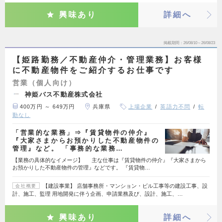
興味あり
詳細へ
掲載期間
26/08/10～26/08/23
【姫路勤務／不動産仲介・管理業務】お客様
に不動産物件をご紹介するお仕事です
営業（個人向け）
神姫バス不動産株式会社
400万円 ～ 649万円
兵庫県
上場企業
英語力不問
転
勤なし
「営業的な業務」⇒『賃貸物件の仲介』
『大家さまからお預かりした不動産物件の
管理』など。 「事務的な業務…
【業務の具体的なイメージ】 主な仕事は『賃貸物件の仲介』『大家さまから
お預かりした不動産物件の管理』などです。 『賃貸物…
【建設事業】 店舗事務所・マンション・ビル工事等の建設工事、設
会社概要
計、施工、監理 用地開発に伴う企画、申請業務及び、設計、施工、…
興味あり
詳細へ