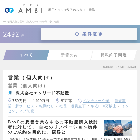
若手ハイキャリアのスカウト転職
400万円以上の営業（個人向け）の転職・求人情報
2492
条件変更
件
すべて
新着のみ
掲載終了間近
掲載期間
26/08/10～26/08/23
営業（個人向け）
営業（個人向け）
株式会社エンリード不動産
750万円 ～ 1499万円
東京都
ベンチャー企業
新規事
業・新サービス
転勤なし
社長・役員直下
年収600万以上
イン
センティブ制度
BtoCの反響営業を中心に不動産購入検討
者に対して、 自社のリノベーション物件
のご成約を目的に、顧客と…
【特徴】 「急成長ベンチャーでの新規事業立ち上げ」 6期目100億→10期目500