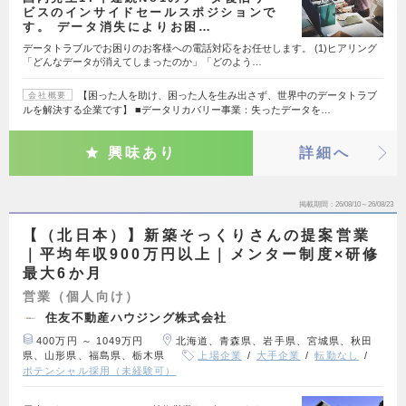
ビスのインサイドセールスポジションで
す。 データ消失によりお困…
データトラブルでお困りのお客様への電話対応をお任せします。 (1)ヒアリング
「どんなデータが消えてしまったのか」「どのよう…
【困った人を助け、困った人を生み出さず、世界中のデータトラブ
会社概要
ルを解決する企業です】 ■データリカバリー事業：失ったデータを…
興味あり
詳細へ
掲載期間
26/08/10～26/08/23
【（北日本）】新築そっくりさんの提案営業
｜平均年収900万円以上｜メンター制度×研修
最大6か月
営業（個人向け）
住友不動産ハウジング株式会社
400万円 ～ 1049万円
北海道、青森県、岩手県、宮城県、秋田
県、山形県、福島県、栃木県
上場企業
大手企業
転勤なし
ポテンシャル採用（未経験可）