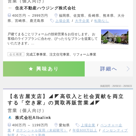
営業（個人向け）
住友不動産ハウジング株式会社
400万円 ～ 2999万円
福岡県、佐賀県、長崎県、熊本県、大分
県、宮崎県、鹿児島県
上場企業
大手企業
転勤なし
戸建てまるごとリフォームの技術営業をお任せします。 お
客様のライフプランに合わせ、ぴったりなプランを提案して
いただきます。…
完成工事事業、注文住宅事業、リフォーム事業
会社概要
興味あり
詳細へ
掲載期間
26/08/10～26/08/23
【名古屋支店】◢◤高収入と社会貢献を両立
する「空き家」の買取再販営業◢◤
営業（個人向け）
株式会社Albalink
400万円 ～ 1199万円
愛知県
上場企業
ベンチャー企
業
ポテンシャル採用（未経験可）
年収600万以上
インセンティブ
制度
フレックス勤務