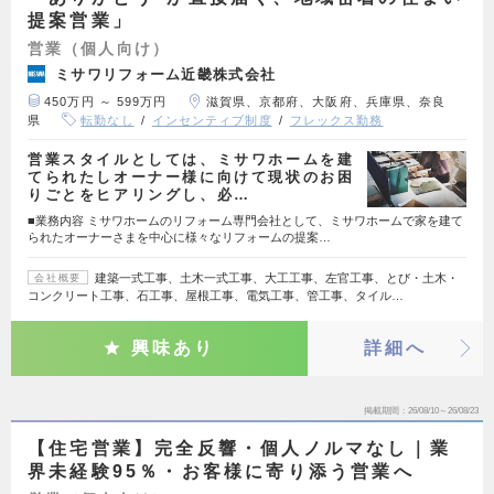
提案営業」
営業（個人向け）
ミサワリフォーム近畿株式会社
450万円 ～ 599万円
滋賀県、京都府、大阪府、兵庫県、奈良
県
転勤なし
インセンティブ制度
フレックス勤務
営業スタイルとしては、ミサワホームを建
てられたしオーナー様に向けて現状のお困
りごとをヒアリングし、必…
■業務内容 ミサワホームのリフォーム専門会社として、ミサワホームで家を建て
られたオーナーさまを中心に様々なリフォームの提案…
建築一式工事、土木一式工事、大工工事、左官工事、とび・土木・
会社概要
コンクリート工事、石工事、屋根工事、電気工事、管工事、タイル…
興味あり
詳細へ
掲載期間
26/08/10～26/08/23
【住宅営業】完全反響・個人ノルマなし｜業
界未経験95％・お客様に寄り添う営業へ