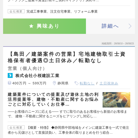
完成工事事業、注文住宅事業、リフォーム事業
会社概要
興味あり
詳細へ
掲載期間
26/08/10～26/08/23
【島田／建築案件の営業】宅地建物取引士資
格保有者優遇◎土日休み／転勤なし
営業（個人向け）
株式会社小桜建設工業
400万円 ～ 599万円
静岡県
転勤なし
土日祝休み
建築案件についての提案及び遊休土地の利
活用提案等、建物・不動産に関するお悩み
ごとに対応していくお仕事…
――お客様のニーズに応える―― すでに取引のあるお客様から新規のお客様ま
で、 建物・不動産に関するニーズをヒアリングし対応し…
【概要・特徴】 ◆静岡県中部地域をメインに建築工事を一式で発注
会社概要
者から元儲けとして直接請負い、工事全体の取りまとめを行う総合…