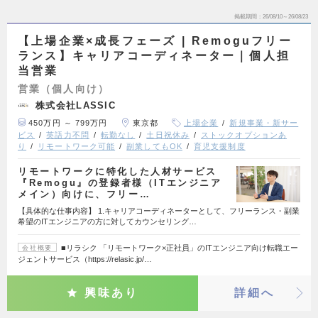
掲載期間
26/08/10～26/08/23
【上場企業×成長フェーズ | Remoguフリー
ランス】キャリアコーディネーター｜個人担
当営業
営業（個人向け）
株式会社LASSIC
450万円 ～ 799万円
東京都
上場企業
新規事業・新サー
ビス
英語力不問
転勤なし
土日祝休み
ストックオプションあ
り
リモートワーク可能
副業してもOK
育児支援制度
リモートワークに特化した人材サービス
『Remogu』の登録者様（ITエンジニア
メイン）向けに、フリー…
【具体的な仕事内容】 1.キャリアコーディネーターとして、フリーランス・副業
希望のITエンジニアの方に対してカウンセリング…
■リラシク 「リモートワーク×正社員」のITエンジニア向け転職エー
会社概要
ジェントサービス（https://relasic.jp/…
興味あり
詳細へ