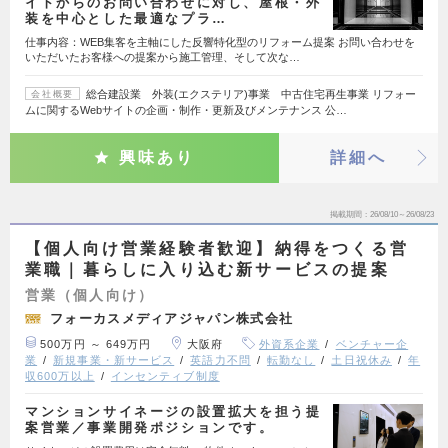
イトからのお問い合わせに対し、屋根・外
装を中心とした最適なプラ…
仕事内容：WEB集客を主軸にした反響特化型のリフォーム提案 お問い合わせを
いただいたお客様への提案から施工管理、そして次な…
総合建設業 外装(エクステリア)事業 中古住宅再生事業 リフォー
会社概要
ムに関するWebサイトの企画・制作・更新及びメンテナンス 公…
興味あり
詳細へ
掲載期間
26/08/10～26/08/23
【個人向け営業経験者歓迎】納得をつくる営
業職｜暮らしに入り込む新サービスの提案
営業（個人向け）
フォーカスメディアジャパン株式会社
500万円 ～ 649万円
大阪府
外資系企業
ベンチャー企
業
新規事業・新サービス
英語力不問
転勤なし
土日祝休み
年
収600万以上
インセンティブ制度
マンションサイネージの設置拡大を担う提
案営業／事業開発ポジションです。