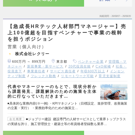
掲載期間
26/08/07～26/08/20
【急成長HRテック人材部門マネージャー】売
上100億超を目指すベンチャーで事業の根幹
を担うポジション
営業（個人向け）
株式会社レクリー
600万円 ～ 899万円
東京都
ベンチャー企業
管理職・マ
ネジャー
新規事業・新サービス
20代役員在籍
CxO候補
社長・
役員直下
事業責任者
サービス責任者
年収600万以上
インセン
ティブ制度
フレックス勤務
リモートワーク可能
育児支援制度
代表やマネージャーのもとで、現状分析か
ら課題発見、課題解決のための施策を主体
的に行なっていただきます…
◾️具体的な業務内容(※一例) ・KPIマネジメント（目標設定、進捗管理、改善施策
の立案・実行） ・業務効率化のための施策立…
■ジョブリー建設 建設専門の人材サービスとして業界トップクラス
会社概要
の実績を誇り、施工管理技士・建築士等の有資格者登録数も業界…