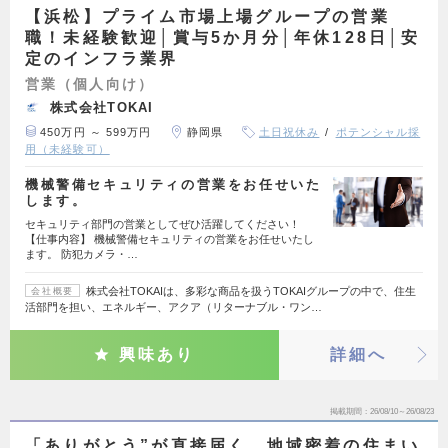
【浜松】プライム市場上場グループの営業
職！未経験歓迎│賞与5か月分│年休128日│安
定のインフラ業界
営業（個人向け）
株式会社TOKAI
450万円 ～ 599万円
静岡県
土日祝休み
ポテンシャル採
用（未経験可）
機械警備セキュリティの営業をお任せいた
します。
セキュリティ部門の営業としてぜひ活躍してください！
【仕事内容】 機械警備セキュリティの営業をお任せいたし
ます。 防犯カメラ・…
株式会社TOKAIは、多彩な商品を扱うTOKAIグループの中で、住生
会社概要
活部門を担い、エネルギー、アクア（リターナブル・ワン…
興味あり
詳細へ
掲載期間
26/08/10～26/08/23
「ありがとう”が直接届く、地域密着の住まい