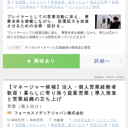
業
管理職・マネジャー
新規事業・新サービス
英語力不問
転勤
なし
土日祝休み
年収600万以上
インセンティブ制度
プレイヤーとしての営業活動に加え、 事
業全体を俯瞰しながら、 設置拡大を加速
させるための企画・設計を…
プレイヤーとしての提案活動に加え、 事業全体を俯瞰しながら、導入が広がり
続ける仕組みと組織をつくる役割を担っていただきます…
デジタルサイネージと広報媒体の開発及び運営
会社概要
興味あり
詳細へ
掲載期間
26/08/10～26/08/23
【マネージャー候補】法人・個人営業経験者
歓迎！暮らしに寄り添う提案営業｜導入推進
と営業組織の立ち上げ
営業（個人向け）
フォーカスメディアジャパン株式会社
600万円 ～ 849万円
大阪府
外資系企業
ベンチャー企
業
管理職・マネジャー
新規事業・新サービス
英語力不問
転勤