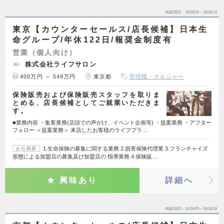
掲載期間
26/08/05～26/08/18
東京【カウンターセールス/店長候補】日本生
命グループ/年休122日/報奨金制度有
営業（個人向け）
株式会社ライフサロン
400万円 ～ 549万円
東京都
管理職・マネジャー
保険販売および保険販売スタッフを取りま
とめる、店長候補としてご就業いただきま
す。
■業務内容 ・集客業務(店頭での声がけ、イベント企画等) ・提案業務 ・アフター
フォロー ＜提案業務＞ 来店したお客様のライフプラ…
1.生命保険の募集に関する業務 2.損害保険代理業 3.フランチャイズ
会社概要
形態による加盟店の募集及び加盟店の 指導業務 4.保険販…
興味あり
詳細へ
掲載期間
26/08/05～26/08/18