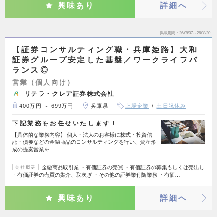
興味あり
詳細へ
掲載期間
26/08/07～26/08/20
【証券コンサルティング職・兵庫姫路】大和
証券グループ安定した基盤／ワークライフバ
ランス◎
営業（個人向け）
リテラ・クレア証券株式会社
400万円 ～ 699万円
兵庫県
上場企業
土日祝休み
下記業務をお任せいたします！
【具体的な業務内容】 個人・法人のお客様に株式・投資信
託・債券などの金融商品のコンサルティングを行い、資産形
成の提案営業を…
金融商品取引業 ・有価証券の売買 ・有価証券の募集もしくは売出し
会社概要
・有価証券の売買の媒介、取次ぎ ・その他の証券業付随業務 ・有価…
興味あり
詳細へ