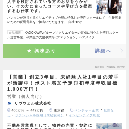
入学を検討されている方のお話をうかが
い、その方に合ったコースや学び方を提案
するお仕事です。
バンタンが運営するクリエイティブ分野に特化した専門スクールにて、生徒募集
のための反響営業をご担当いただきます。 自社HPか…
KADOKAWAグループ／クリエイターの育成に特化した専門スクー
会社概要
ル運営事業、卒業生の支援事業等 (ファッション、ヘアメイク…
興味あり
詳細へ
掲載期間
26/08/05～26/08/18
【営業】創立3年目、未経験入社1年目の若手
が活躍中！ポスト増加予定◎初年度年収目標
1,000万円！
営業（個人向け）
リヴウェル株式会社
400万円 ～ 449万円
東京都
ベンチャー企業
転勤な
し
ポテンシャル採用（未経験可）
インセンティブ制度
不動産営業職として、物件の売買・契約に