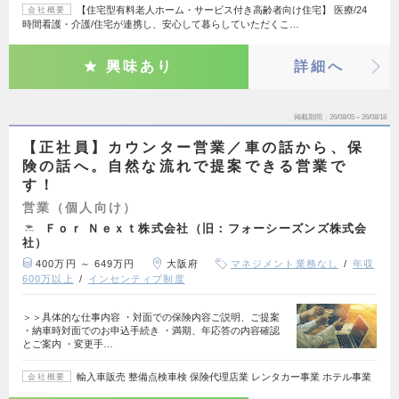
【住宅型有料老人ホーム・サービス付き高齢者向け住宅】 医療/24
会社概要
時間看護・介護/住宅が連携し、安心して暮らしていただくこ…
興味あり
詳細へ
掲載期間
26/08/05～26/08/18
【正社員】カウンター営業／車の話から、保
険の話へ。自然な流れで提案できる営業で
す！
営業（個人向け）
Ｆｏｒ Ｎｅｘｔ株式会社（旧：フォーシーズンズ株式会
社）
400万円 ～ 649万円
大阪府
マネジメント業務なし
年収
600万以上
インセンティブ制度
＞＞具体的な仕事内容 ・対面での保険内容ご説明、ご提案
・納車時対面でのお申込手続き ・満期、年応答の内容確認
とご案内 ・変更手…
輸入車販売 整備点検車検 保険代理店業 レンタカー事業 ホテル事業
会社概要