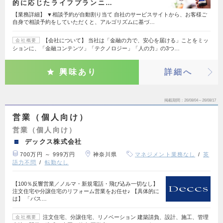
的に応じたライフプランニ…
【業務詳細】 ▼相談予約が自動割り当て 自社のサービスサイトから、お客様ご
自身で相談予約をしていただくと、アルゴリズムに基づ…
【会社について】 当社は「金融の力で、安心を届ける」ことをミッ
会社概要
ションに、「金融コンテンツ」「テクノロジー」「人の力」の3つ…
興味あり
詳細へ
掲載期間
26/08/04～26/08/17
営業（個人向け）
営業（個人向け）
デックス株式会社
700万円 ～ 999万円
神奈川県
マネジメント業務なし
英
語力不問
転勤なし
【100％反響営業／ノルマ・新規電話・飛び込み一切なし】
注文住宅や分譲住宅のリフォーム営業をお任せ♪ 【具体的に
は】 「バス…
注文住宅、分譲住宅、リノベーション 建築請負、設計、施工、管理
会社概要