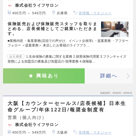
株式会社ライフサロン
400万円 ～ 549万円
兵庫県
管理職・マネジャー
保険販売および保険販売スタッフを取りま
とめる、店長候補としてご就業いただきま
す。
■業務内容 ・集客業務(店頭での声がけ、イベント企画等) ・提案業務 ・アフター
フォロー ＜提案業務＞ 来店したお客様のライフプラ…
1.生命保険の募集に関する業務 2.損害保険代理業 3.フランチャイズ
会社概要
形態による加盟店の募集及び加盟店の 指導業務 4.保険販…
興味あり
詳細へ
掲載期間
26/08/05～26/08/18
大阪【カウンターセールス/店長候補】日本生
命グループ/年休122日/報奨金制度有
営業（個人向け）
株式会社ライフサロン
400万円 ～ 549万円
大阪府
管理職・マネジャー