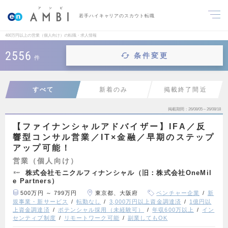
若手ハイキャリアのスカウト転職
400万円以上の営業（個人向け）の転職・求人情報
2556
条件変更
件
すべて
新着のみ
掲載終了間近
掲載期間
26/08/05～26/08/18
【ファイナンシャルアドバイザー】IFA／反
響型コンサル営業／IT×金融／早期のステップ
アップ可能！
営業（個人向け）
株式会社モニクルフィナンシャル（旧：株式会社OneMil
e Partners）
500万円 ～ 799万円
東京都、大阪府
ベンチャー企業
新
規事業・新サービス
転勤なし
3,000万円以上資金調達済
1億円以
上資金調達済
ポテンシャル採用（未経験可）
年収600万以上
イン
センティブ制度
リモートワーク可能
副業してもOK