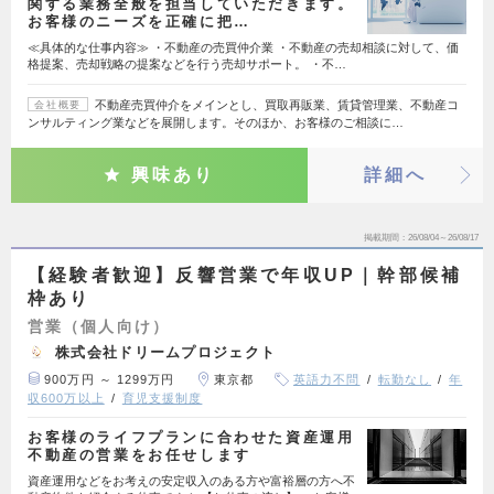
関する業務全般を担当していただきます。
お客様のニーズを正確に把…
≪具体的な仕事内容≫ ・不動産の売買仲介業 ・不動産の売却相談に対して、価
格提案、売却戦略の提案などを行う売却サポート。 ・不…
不動産売買仲介をメインとし、買取再販業、賃貸管理業、不動産コ
会社概要
ンサルティング業などを展開します。そのほか、お客様のご相談に…
興味あり
詳細へ
掲載期間
26/08/04～26/08/17
【経験者歓迎】反響営業で年収UP｜幹部候補
枠あり
営業（個人向け）
株式会社ドリームプロジェクト
900万円 ～ 1299万円
東京都
英語力不問
転勤なし
年
収600万以上
育児支援制度
お客様のライフプランに合わせた資産運用
不動産の営業をお任せします
資産運用などをお考えの安定収入のある方や富裕層の方へ不