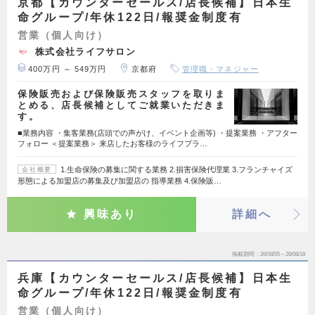
京都【カウンターセールス/店長候補】日本生
命グループ/年休122日/報奨金制度有
営業（個人向け）
株式会社ライフサロン
400万円 ～ 549万円
京都府
管理職・マネジャー
保険販売および保険販売スタッフを取りま
とめる、店長候補としてご就業いただきま
す。
■業務内容 ・集客業務(店頭での声がけ、イベント企画等) ・提案業務 ・アフター
フォロー ＜提案業務＞ 来店したお客様のライフプラ…
1.生命保険の募集に関する業務 2.損害保険代理業 3.フランチャイズ
会社概要
形態による加盟店の募集及び加盟店の 指導業務 4.保険販…
興味あり
詳細へ
掲載期間
26/08/05～26/08/18
兵庫【カウンターセールス/店長候補】日本生
命グループ/年休122日/報奨金制度有
営業（個人向け）