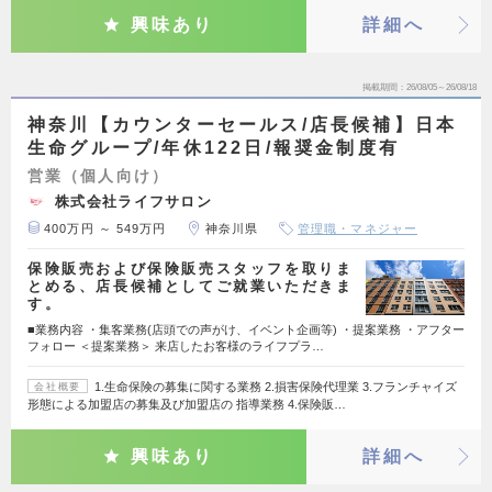
興味あり
詳細へ
掲載期間
26/08/05～26/08/18
神奈川【カウンターセールス/店長候補】日本
生命グループ/年休122日/報奨金制度有
営業（個人向け）
株式会社ライフサロン
400万円 ～ 549万円
神奈川県
管理職・マネジャー
保険販売および保険販売スタッフを取りま
とめる、店長候補としてご就業いただきま
す。
■業務内容 ・集客業務(店頭での声がけ、イベント企画等) ・提案業務 ・アフター
フォロー ＜提案業務＞ 来店したお客様のライフプラ…
1.生命保険の募集に関する業務 2.損害保険代理業 3.フランチャイズ
会社概要
形態による加盟店の募集及び加盟店の 指導業務 4.保険販…
興味あり
詳細へ