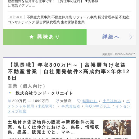
動産物件を紹介する仕事です！ 【お仕事の流れ】 ▼お客様
に電話でアプロ…
不動産売買事業 不動産仲介業 リフォーム事業 賃貸管理事業 不動産
会社概要
コンサルティング 損害保険代理業 生命保険募集業
興味あり
詳細へ
掲載期間
26/08/04～26/08/17
【課長職】年収800万円～｜富裕層向け収益
不動産営業｜自社開発物件×高成約率×年休12
8日
営業（個人向け）
株式会社ランド・クリエイト
800万円 ～ 1099万円
大阪府
転勤なし
土日祝休み
ポ
テンシャル採用（未経験可）
事業責任者
年収600万以上
インセン
ティブ制度
⼟地付き賃貸物件の販売や新築物件の売
買、もしくは仲介における、集客、情報収
集、提案、販売までと、マネ…