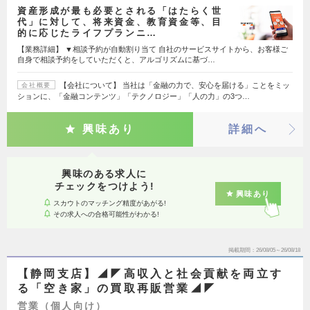
資産形成が最も必要とされる「はたらく世
代」に対して、将来資金、教育資金等、目
的に応じたライフプランニ…
【業務詳細】 ▼相談予約が自動割り当て 自社のサービスサイトから、お客様ご
自身で相談予約をしていただくと、アルゴリズムに基づ…
【会社について】 当社は「金融の力で、安心を届ける」ことをミッ
会社概要
ションに、「金融コンテンツ」「テクノロジー」「人の力」の3つ…
興味あり
詳細へ
興味のある求人に
チェックをつけよう!
興味あり
スカウトのマッチング精度があがる!
その求人への合格可能性がわかる!
掲載期間
26/08/05～26/08/18
【静岡支店】◢◤高収入と社会貢献を両立す
る「空き家」の買取再販営業◢◤
営業（個人向け）