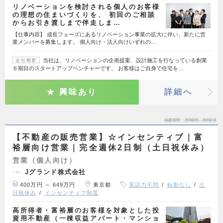
リノベーションを検討される個人のお客様
の理想の住まいづくりを、 初回のご相談
からお引き渡しまで伴走しま…
【仕事内容】 成長フェーズにあるリノベーション事業の拡大に伴い、新たに営
業メンバーを募集します。 個人向け・法人向けいずれの…
当社は、リノベーションの企画提案、設計施工を行なっている創業
会社概要
６期目のスタートアップベンチャーです。 お客様はご自身で住宅を…
興味あり
詳細へ
掲載期間
26/08/05～26/08/18
【不動産の販売営業】☆インセンティブ｜富
裕層向け営業｜完全週休2日制（土日祝休み）
営業（個人向け）
Jグランド株式会社
400万円 ～ 649万円
東京都
英語力不問
転勤なし
土
日祝休み
インセンティブ制度
高所得者・富裕層のお客様を対象とした投
資用不動産（一棟収益アパート・マンショ