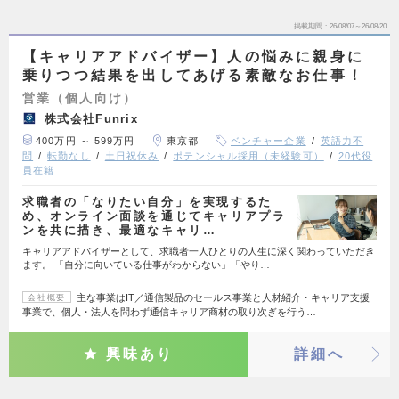
掲載期間
26/08/07～26/08/20
【キャリアアドバイザー】人の悩みに親身に
乗りつつ結果を出してあげる素敵なお仕事！
営業（個人向け）
株式会社Funrix
400万円 ～ 599万円
東京都
ベンチャー企業
英語力不
問
転勤なし
土日祝休み
ポテンシャル採用（未経験可）
20代役
員在籍
求職者の「なりたい自分」を実現するた
め、オンライン面談を通じてキャリアプラ
ンを共に描き、最適なキャリ…
キャリアアドバイザーとして、求職者一人ひとりの人生に深く関わっていただき
ます。 「自分に向いている仕事がわからない」「やり…
主な事業はIT／通信製品のセールス事業と人材紹介・キャリア支援
会社概要
事業で、個人・法人を問わず通信キャリア商材の取り次ぎを行う…
興味あり
詳細へ