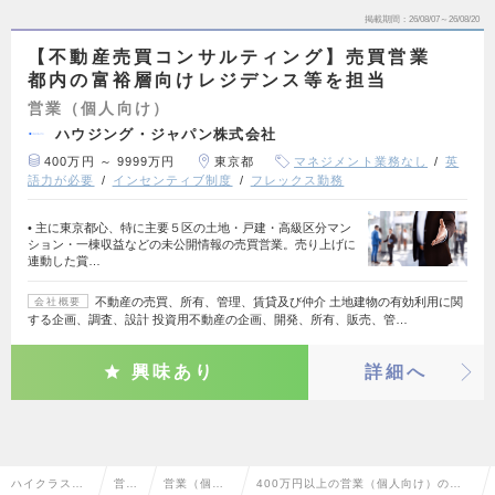
掲載期間
26/08/07～26/08/20
【不動産売買コンサルティング】売買営業
都内の富裕層向けレジデンス等を担当
営業（個人向け）
ハウジング・ジャパン株式会社
400万円 ～ 9999万円
東京都
マネジメント業務なし
英
語力が必要
インセンティブ制度
フレックス勤務
• 主に東京都心、特に主要５区の土地・戸建・高級区分マン
ション・一棟収益などの未公開情報の売買営業。売り上げに
連動した賞…
不動産の売買、所有、管理、賃貸及び仲介 土地建物の有効利用に関
会社概要
する企画、調査、設計 投資用不動産の企画、開発、所有、販売、管…
興味あり
詳細へ
ハイクラス求
営業
営業（個人
400万円以上の営業（個人向け）の転