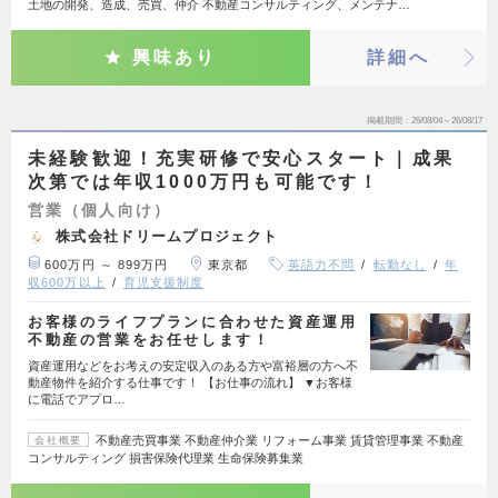
土地の開発、造成、売買、仲介 不動産コンサルティング、メンテナ…
興味あり
詳細へ
掲載期間
26/08/04～26/08/17
未経験歓迎！充実研修で安心スタート｜成果
次第では年収1000万円も可能です！
営業（個人向け）
株式会社ドリームプロジェクト
600万円 ～ 899万円
東京都
英語力不問
転勤なし
年
収600万以上
育児支援制度
お客様のライフプランに合わせた資産運用
不動産の営業をお任せします！
資産運用などをお考えの安定収入のある方や富裕層の方へ不
動産物件を紹介する仕事です！ 【お仕事の流れ】 ▼お客様
に電話でアプロ…
不動産売買事業 不動産仲介業 リフォーム事業 賃貸管理事業 不動産
会社概要
コンサルティング 損害保険代理業 生命保険募集業