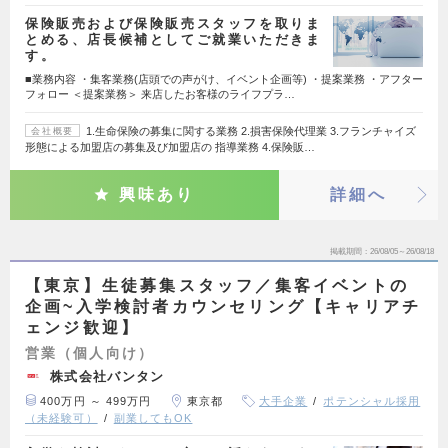
保険販売および保険販売スタッフを取りま
とめる、店長候補としてご就業いただきま
す。
■業務内容 ・集客業務(店頭での声がけ、イベント企画等) ・提案業務 ・アフター
フォロー ＜提案業務＞ 来店したお客様のライフプラ…
1.生命保険の募集に関する業務 2.損害保険代理業 3.フランチャイズ
会社概要
形態による加盟店の募集及び加盟店の 指導業務 4.保険販…
興味あり
詳細へ
掲載期間
26/08/05～26/08/18
【東京】生徒募集スタッフ／集客イベントの
企画~入学検討者カウンセリング【キャリアチ
ェンジ歓迎】
営業（個人向け）
株式会社バンタン
400万円 ～ 499万円
東京都
大手企業
ポテンシャル採用
（未経験可）
副業してもOK