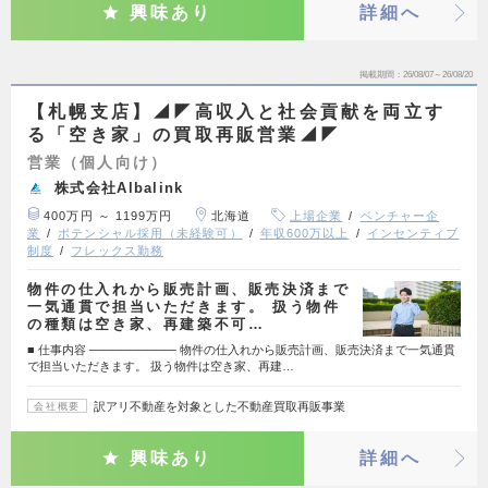
興味あり
詳細へ
掲載期間
26/08/07～26/08/20
【札幌支店】◢◤高収入と社会貢献を両立す
る「空き家」の買取再販営業◢◤
営業（個人向け）
株式会社Albalink
400万円 ～ 1199万円
北海道
上場企業
ベンチャー企
業
ポテンシャル採用（未経験可）
年収600万以上
インセンティブ
制度
フレックス勤務
物件の仕入れから販売計画、販売決済まで
一気通貫で担当いただきます。 扱う物件
の種類は空き家、再建築不可…
■ 仕事内容 ────────── 物件の仕入れから販売計画、販売決済まで一気通貫
で担当いただきます。 扱う物件は空き家、再建…
訳アリ不動産を対象とした不動産買取再販事業
会社概要
興味あり
詳細へ