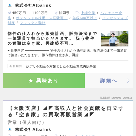
株式会社Albalink
450万円 ～ 1199万円
静岡県
上場企業
ベンチャー企
業
ポテンシャル採用（未経験可）
年収600万以上
インセンティブ
制度
フレックス勤務
物件の仕入れから販売計画、販売決済まで
一気通貫で担当いただきます。 扱う物件
の種類は空き家、再建築不可…
■ 仕事内容 ────────── 物件の仕入れから販売計画、販売決済まで一気通貫
で担当いただきます。 扱う物件は空き家、再建…
訳アリ不動産を対象とした不動産買取再販事業
会社概要
興味あり
詳細へ
掲載期間
26/08/05～26/08/18
【大阪支店】◢◤高収入と社会貢献を両立す
る「空き家」の買取再販営業◢◤
営業（個人向け）
株式会社Albalink