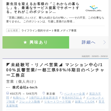
新生活を迎えるお客様の「これからの暮ら
し」を、最適なサービス提案でサポートす
る。それがこのポジション…
「営業に挑戦したいけど、断られ続けるのが怖い」——その不安、この仕事なら
要りません。 このポジションは、引越し直後のお客様…
ライフライン契約サポート事業 メディア事業
会社概要
興味あり
詳細へ
掲載期間
26/08/05～26/08/18
◤未経験可・リノベ営業◢ マンション中心/1
00%反響営業/一都三県98%/6期目のベンチャ
ー工務店
営業（個人向け）
株式会社a-tech
450万円 ～ 549万円
東京都
ベンチャー企業
英語力不
問
転勤なし
1億円以上資金調達済
年収600万以上
インセンティ
ブ制度
フレックス勤務
リモートワーク可能
副業してもOK
育児
支援制度