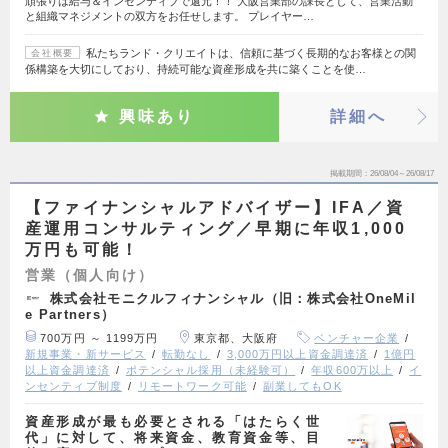
頑張りは給与＆インセンティブで還元！！ 大阪営業部の課長として、営業活動
と組織マネジメントの双方をお任せします。 プレイヤー…
私たちランド・クリエイトは、信頼に基づく長期的なお客様との関
会社概要
係構築を大切にしており、持続可能な資産形成を共に築くことを使…
興味あり
詳細へ
掲載期間
26/08/04～26/08/17
【ファイナンシャルアドバイザー】IFA／資
産運用コンサルティング／早期に年収1,000
万円も可能！
営業（個人向け）
株式会社モニクルフィナンシャル（旧：株式会社OneMil
e Partners）
700万円 ～ 1199万円
東京都、大阪府
ベンチャー企業
新規事業・新サービス
転勤なし
3,000万円以上資金調達済
1億円
以上資金調達済
ポテンシャル採用（未経験可）
年収600万以上
イ
ンセンティブ制度
リモートワーク可能
副業してもOK
資産形成が最も必要とされる「はたらく世
代」に対して、将来資金、教育資金等、目