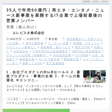
掲載期間
26/08/07～26/08/20
35人で年売60億円｜再エネ・エンタメ・ニュ
ース新事業を展開するIT企業で上場前最後の
営業メンバー
営業（個人向け）
エレビスタ株式会社
400万円 ～ 1199万円
東京都
海外展開あり（日系グロー
バル企業）
株式公開準備
ベンチャー企業
管理職・マネジャー
マネジメント業務なし
新規事業・新サービス
英語力不問
転勤な
し
土日祝休み
3,000万円以上資金調達済
1億円以上資金調達済
ポテンシャル採用（未経験可）
20代役員在籍
CxO候補
社長・役
員直下
事業責任者
サービス責任者
開発責任者
ストックオプシ
ョンあり
副業してもOK
育児支援制度
1．自社プロダクトのBtoBセールス 2. 新
規プロダクト・事業の企画 3．チームの最
適化 ※エンジニ…
エレビスタは「インターネットサービス企業」として 【再エネ事業】や【エン
タメサービス】などを展開しております！ そのためさま…
・インターネットサービス・プロダクトの開発・運営 1．【Tech×マ
会社概要
ーケティング】デジタルマーケティング事業 2．【Tech…