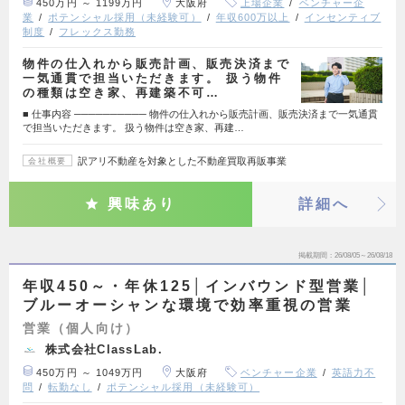
450万円 ～ 1199万円
大阪府
上場企業
ベンチャー企
業
ポテンシャル採用（未経験可）
年収600万以上
インセンティブ
制度
フレックス勤務
物件の仕入れから販売計画、販売決済まで
一気通貫で担当いただきます。 扱う物件
の種類は空き家、再建築不可…
■ 仕事内容 ────────── 物件の仕入れから販売計画、販売決済まで一気通貫
で担当いただきます。 扱う物件は空き家、再建…
訳アリ不動産を対象とした不動産買取再販事業
会社概要
興味あり
詳細へ
掲載期間
26/08/05～26/08/18
年収450～・年休125│インバウンド型営業│
ブルーオーシャンな環境で効率重視の営業
営業（個人向け）
株式会社ClassLab.
450万円 ～ 1049万円
大阪府
ベンチャー企業
英語力不
問
転勤なし
ポテンシャル採用（未経験可）