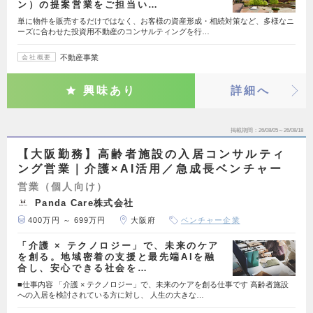
ン）の提案営業をご担当い…
単に物件を販売するだけではなく、お客様の資産形成・相続対策など、多様なニ
ーズに合わせた投資用不動産のコンサルティングを行…
不動産事業
会社概要
興味あり
詳細へ
掲載期間
26/08/05～26/08/18
【大阪勤務】高齢者施設の入居コンサルティ
ング営業｜介護×AI活用／急成長ベンチャー
営業（個人向け）
Panda Care株式会社
400万円 ～ 699万円
大阪府
ベンチャー企業
「介護 × テクノロジー」で、未来のケア
を創る。地域密着の支援と最先端AIを融
合し、安心できる社会を…
■仕事内容 「介護 × テクノロジー」で、未来のケアを創る仕事です 高齢者施設
への入居を検討されている方に対し、 人生の大きな…