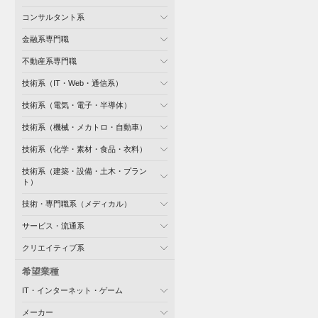
コンサルタント系
金融系専門職
不動産系専門職
技術系（IT・Web・通信系）
技術系（電気・電子・半導体）
技術系（機械・メカトロ・自動車）
技術系（化学・素材・食品・衣料）
技術系（建築・設備・土木・プラン
ト）
技術・専門職系（メディカル）
サービス・流通系
クリエイティブ系
希望業種
IT・インターネット・ゲーム
メーカー