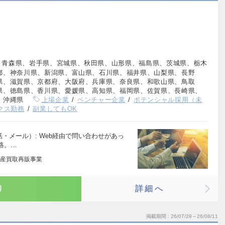
、青森県、岩手県、宮城県、秋田県、山形県、福島県、茨城県、栃木
都、神奈川県、新潟県、富山県、石川県、福井県、山梨県、長野
県、滋賀県、京都府、大阪府、兵庫県、奈良県、和歌山県、鳥取
県、徳島県、香川県、愛媛県、高知県、福岡県、佐賀県、長崎県、
、沖縄県
上場企業
ベンチャー企業
ポテンシャル採用（未
クス勤務
副業してもOK
話・メール）: Web経由で問い合わせがあっ
絡。…
産買取再販事業
り
詳細へ
掲載期間
26/07/29～26/08/11