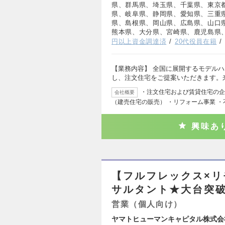
県、群馬県、埼玉県、千葉県、東京
県、岐阜県、静岡県、愛知県、三重
県、島根県、岡山県、広島県、山口
熊本県、大分県、宮崎県、鹿児島県
円以上資金調達済
20代役員在籍
【業務内容】 全国に展開するモデル
し、注文住宅をご提案いただきます。
・注文住宅および賃貸住宅の企
会社概要
（建売住宅の販売） ・リフォーム事業 
興味あ
【フルフレックス×リ
サルタント★大台突
営業（個人向け）
ヤマトヒューマンキャピタル株式会