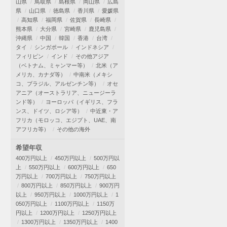
山県
鳥取県
島根県
岡山県
広島
県
山口県
徳島県
香川県
愛媛県
高知県
福岡県
佐賀県
長崎県
熊本県
大分県
宮崎県
鹿児島県
沖縄県
中国
韓国
香港
台湾
タイ
シンガポール
インドネシア
フィリピン
インド
その他アジア
（ベトナム、ミャンマー等）
北米（ア
メリカ、カナダ等）
中南米（メキシ
コ、ブラジル、アルゼンチン等）
オセ
アニア（オーストラリア、ニュージーラ
ンド等）
ヨーロッパ（イギリス、フラ
ンス、ドイツ、ロシア等）
中近東・ア
フリカ（モロッコ、エジプト、UAE、南
アフリカ等）
その他の海外
希望年収
400万円以上
450万円以上
500万円以
上
550万円以上
600万円以上
650
万円以上
700万円以上
750万円以上
800万円以上
850万円以上
900万円
以上
950万円以上
1000万円以上
1
050万円以上
1100万円以上
1150万
円以上
1200万円以上
1250万円以上
1300万円以上
1350万円以上
1400