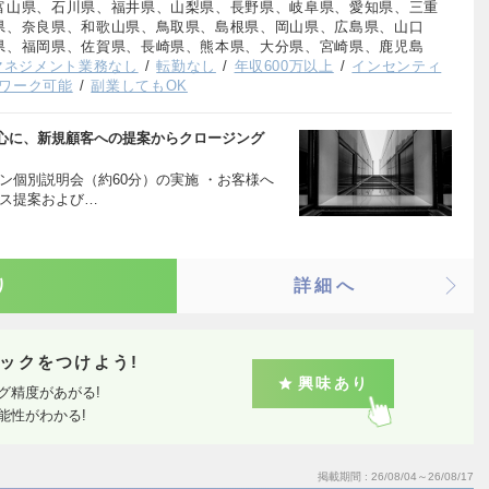
富山県、石川県、福井県、山梨県、長野県、岐阜県、愛知県、三重
県、奈良県、和歌山県、鳥取県、島根県、岡山県、広島県、山口
県、福岡県、佐賀県、長崎県、熊本県、大分県、宮崎県、鹿児島
マネジメント業務なし
転勤なし
年収600万以上
インセンティ
ワーク可能
副業してもOK
心に、新規顧客への提案からクロージング
ン個別説明会（約60分）の実施 ・お客様へ
ビス提案および…
り
詳細へ
ックをつけよう!
興味あり
グ精度があがる!
能性がわかる!
掲載期間
26/08/04～26/08/17