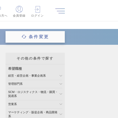
の方へ
会員登録
ログイン
条件変更
その他の条件で探す
希望職種
経営・経営企画・事業企画系
管理部門系
SCM・ロジスティクス・物流・購買・
貿易系
営業系
マーケティング・販促企画・商品開発
系