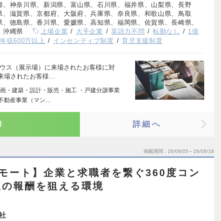
都、神奈川県、新潟県、富山県、石川県、福井県、山梨県、長野
県、滋賀県、京都府、大阪府、兵庫県、奈良県、和歌山県、鳥取
県、徳島県、香川県、愛媛県、高知県、福岡県、佐賀県、長崎県、
、沖縄県
上場企業
大手企業
英語力不問
転勤なし
1億
年収600万以上
インセンティブ制度
育児支援制度
ハウス（展示場）に来場されたお客様に対
来場されたお客様…
画・建築・設計・販売・施工 ・戸建分譲事業
・不動産事業（マン…
り
詳細へ
掲載期間
26/08/05～26/08/18
モート】企業と求職者を繋ぐ360度コン
破の報酬を狙える環境
社