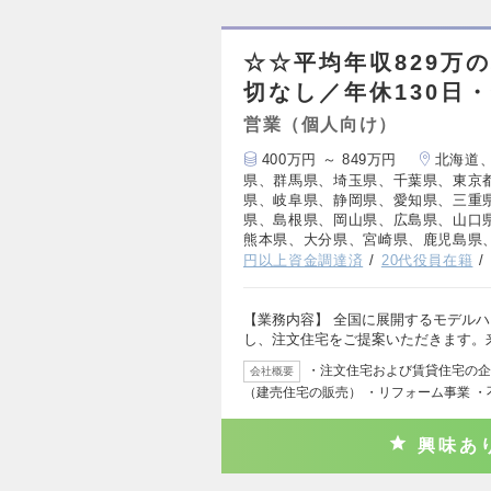
☆☆平均年収829万
切なし／年休130日
営業（個人向け）
400万円 ～ 849万円
北海道
県、群馬県、埼玉県、千葉県、東京
県、岐阜県、静岡県、愛知県、三重
県、島根県、岡山県、広島県、山口
熊本県、大分県、宮崎県、鹿児島県
円以上資金調達済
20代役員在籍
【業務内容】 全国に展開するモデル
し、注文住宅をご提案いただきます。
・注文住宅および賃貸住宅の企
会社概要
（建売住宅の販売） ・リフォーム事業 
興味あ