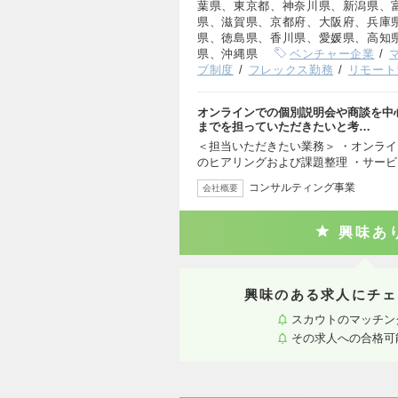
葉県、東京都、神奈川県、新潟県、
県、滋賀県、京都府、大阪府、兵庫
県、徳島県、香川県、愛媛県、高知
県、沖縄県
ベンチャー企業
ブ制度
フレックス勤務
リモート
オンラインでの個別説明会や商談を中
までを担っていただきたいと考…
＜担当いただきたい業務＞ ・オンライ
のヒアリングおよび課題整理 ・サー
コンサルティング事業
会社概要
興味あ
興味のある求人にチェ
スカウトのマッチン
その求人への合格可