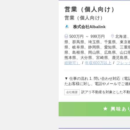
営業（個人向け）
営業（個人向け）
株式会社Albalink
500万円 ～ 999万円
北海道
県、群馬県、埼玉県、千葉県、東京
県、岐阜県、静岡県、愛知県、三重
県、島根県、岡山県、広島県、山口
熊本県、大分県、宮崎県、鹿児島県
経験可）
年収600万以上
フレッ
▼ 仕事の流れ 1. 問い合わせ対応（電
たお客様に対し、電話やメールでご連
訳アリ不動産を対象とした不動
会社概要
興味あ