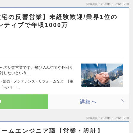
掲載期間
26/08/06～26/08/19
宅の反響営業】未経験歓迎/業界1位の
ンティブで年収1000万
様への反響営業です。飛び込み訪問や外回り
検討したいという…
工・販売・メンテナンス・リフォームなど 【主
「i-シリー…
り
詳細へ
掲載期間
26/08/06～26/08/19
ォームエンジニア職【営業・設計】