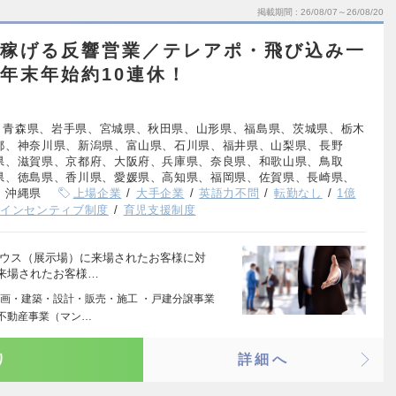
掲載期間
26/08/07～26/08/20
の稼げる反響営業／テレアポ・飛び込み一
・年末年始約10連休！
、青森県、岩手県、宮城県、秋田県、山形県、福島県、茨城県、栃木
都、神奈川県、新潟県、富山県、石川県、福井県、山梨県、長野
県、滋賀県、京都府、大阪府、兵庫県、奈良県、和歌山県、鳥取
県、徳島県、香川県、愛媛県、高知県、福岡県、佐賀県、長崎県、
、沖縄県
上場企業
大手企業
英語力不問
転勤なし
1億
インセンティブ制度
育児支援制度
ハウス（展示場）に来場されたお客様に対
来場されたお客様…
画・建築・設計・販売・施工 ・戸建分譲事業
・不動産事業（マン…
り
詳細へ