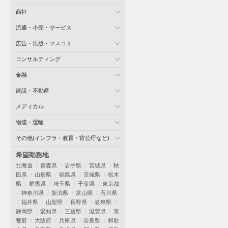
商社
流通・小売・サービス
広告・出版・マスコミ
コンサルティング
金融
建設・不動産
メディカル
物流・運輸
その他(インフラ・教育・官公庁など)
希望勤務地
北海道
青森県
岩手県
宮城県
秋
田県
山形県
福島県
茨城県
栃木
県
群馬県
埼玉県
千葉県
東京都
神奈川県
新潟県
富山県
石川県
福井県
山梨県
長野県
岐阜県
静岡県
愛知県
三重県
滋賀県
京
都府
大阪府
兵庫県
奈良県
和歌