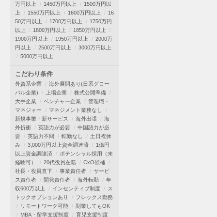
万円以上
1450万円以上
1500万円以
上
1550万円以上
1600万円以上
16
50万円以上
1700万円以上
1750万円
以上
1800万円以上
1850万円以上
1900万円以上
1950万円以上
2000万
円以上
2500万円以上
3000万円以上
5000万円以上
こだわり条件
外資系企業
海外展開あり(日系グロー
バル企業)
上場企業
株式公開準備
大手企業
ベンチャー企業
管理職・
マネジャー
マネジメント業務なし
新規事業・新サービス
海外出張
海
外折衝
英語力が必要
中国語力が必
要
英語力不問
転勤なし
土日祝休
み
3,000万円以上資金調達済
1億円
以上資金調達済
ポテンシャル採用（未
経験可）
20代役員在籍
CxO候補
社長・役員直下
事業責任者
サービ
ス責任者
開発責任者
海外転勤
年
収600万以上
インセンティブ制度
ス
トックオプションあり
フレックス勤務
リモートワーク可能
副業してもOK
MBA・留学支援制度
育児支援制度