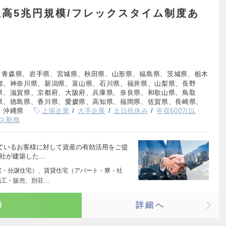
高5兆円規模/フレックスタイム制度あ
】
、青森県、岩手県、宮城県、秋田県、山形県、福島県、茨城県、栃木
都、神奈川県、新潟県、富山県、石川県、福井県、山梨県、長野
県、滋賀県、京都府、大阪府、兵庫県、奈良県、和歌山県、鳥取
県、徳島県、香川県、愛媛県、高知県、福岡県、佐賀県、長崎県、
、沖縄県
上場企業
大手企業
土日祝休み
年収600万以
ス勤務
れているお客様に対して資産の有効活用をご提
当社が建築した…
宅・分譲住宅）、賃貸住宅（アパート・寮・社
施工・販売、別荘…
り
詳細へ