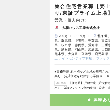
集合住宅営業職【売上
り/東証プライム上場
営業（個人向け）
大和ハウス工業株式会社
700万円 ～ 999万円
北海道
県、群馬県、埼玉県、千葉県、東京
県、岐阜県、静岡県、愛知県、三重
県、島根県、岡山県、広島県、山口
熊本県、大分県、宮崎県、鹿児島県
上
インセンティブ制度
フレック
■業務詳細 地主様など土地を所有さ
案し、賃貸住宅を建築する業務や、 
【住宅系】 戸建住宅（注文住
会社概要
宅）、分譲マンション等の企画・設計・
興味あ