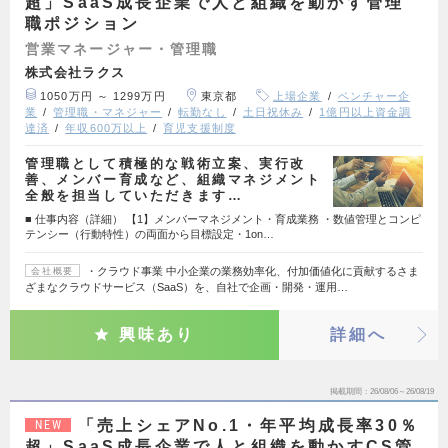
超」SaaS成長企業で人と組織を動かす管理
職ポジション
営業マネージャー・管理職
株式会社ラクス
1050万円 ～ 1299万円
東京都
上場企業
ベンチャー企
業
管理職・マネジャー
転勤なし
土日祝休み
1億円以上資金調
達済
年収600万以上
育児支援制度
管理職として積極的な戦術立案、実行改
善、メンバー育成など、組織マネジメント
全般を担当していただきます…
■ 仕事内容（詳細） 【1】メンバーマネジメント・育成業務 ・数値管理とコンピ
テンシー（行動特性）の両面から目標設定・1on…
・クラウド事業 中小企業の業務効率化、付加価値化に貢献するさま
会社概要
ざまなクラウドサービス（SaaS）を、自社で企画・開発・運用…
興味あり
詳細へ
掲載期間
26/08/06～26/08/19
「売上シェアNo.1・年平均成長率30％
NEW
超」SaaS成長企業で人と組織を動かすCS管