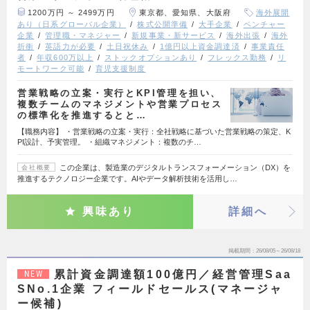
1200万円 ～ 2499万円
東京都、愛知県、大阪府
海外展開
あり（日系グローバル企業）
株式公開準備
大手企業
ベンチャー
企業
管理職・マネジャー
新規事業・新サービス
海外出張
海外
折衝
英語力が必要
土日祝休み
1億円以上資金調達済
事業責任
者
年収600万以上
ストックオプションあり
フレックス勤務
リ
モートワーク可能
育児支援制度
営業戦略の立案・実行とKPI管理を担い、
複数チームのマネジメントや営業プロセス
の標準化を推進するとと…
【職務内容】 ・営業戦略の立案・実行：全社戦略に基づいた営業戦略の策定、K
PI設計、予実管理。 ・組織マネジメント：複数のチ…
この企業は、製造業のデジタルトランスフォーメーション（DX）を
会社概要
推進するテクノロジー企業です。AIやデータ解析技術を活用し…
興味あり
詳細へ
掲載期間
26/08/05～26/08/18
累計資金調達額100億円／経営管理Saa
NEW
SNo.1企業 フィールドセールス(マネージャ
ー候補)