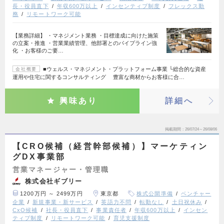
長・役員直下
年収600万以上
インセンティブ制度
フレックス勤
務
リモートワーク可能
【業務詳細】 ・マネジメント業務 ・目標達成に向けた施策
の立案・推進 ・営業業績管理、他部署とのパイプライン強
化 ・お客様のご要…
■ウェルス・マネジメント・プラットフォーム事業 └総合的な資産
会社概要
運用や住宅に関するコンサルティング 豊富な商材からお客様に合…
興味あり
詳細へ
掲載期間
26/07/24～26/08/06
【CRO候補（経営幹部候補）】マーケティン
グDX事業部
営業マネージャー・管理職
株式会社ギブリー
1200万円 ～ 2499万円
東京都
株式公開準備
ベンチャー
企業
新規事業・新サービス
英語力不問
転勤なし
土日祝休み
CxO候補
社長・役員直下
事業責任者
年収600万以上
インセン
ティブ制度
リモートワーク可能
育児支援制度