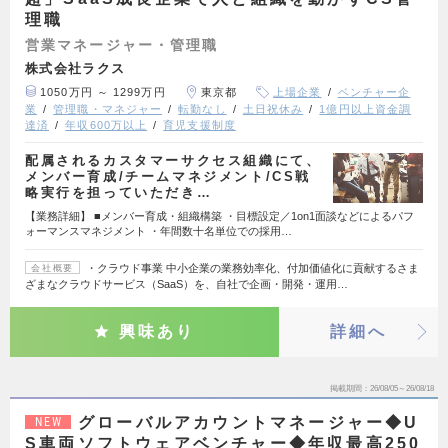
理職
営業マネージャー・管理職
株式会社ラクス
1050万円 ～ 1299万円
東京都
上場企業
ベンチャー企
業
管理職・マネジャー
転勤なし
土日祝休み
1億円以上資金調
達済
年収600万以上
育児支援制度
配属されるカスタマーサクセス組織にて、
メンバー育成/チームマネジメント/CS戦
略実行を担っていただき…
【業務詳細】 ■メンバー育成・組織構築 ・目標設定／1on1面談などによるパフ
ォーマンスマネジメント ・年間数十名単位での採用…
・クラウド事業 中小企業の業務効率化、付加価値化に貢献するさま
会社概要
ざまなクラウドサービス（SaaS）を、自社で企画・開発・運用…
興味あり
詳細へ
掲載期間
26/08/05～26/08/18
グローバルアカウントマネージャー◆U
NEW
S車両ソフトウェアベンチャー◆年収最高250