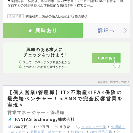
▼業務内容 ・防衛省、各自衛隊、国内大手重工メーカー向けのルート営業 ・既
存顧客との関係構築および長期的な信頼維持 ・顧客ニー…
防衛省向け製品の輸入販売及び役務の提供
会社概要
興味あり
詳細へ
興味のある求人に
チェックをつけよう!
興味あり
スカウトのマッチング精度があがる!
その求人への合格可能性がわかる!
掲載期間
26/08/03～26/08/16
【個人営業/管理職】IT×不動産×IFA×保険の
最先端ベンチャー！＜SNSで完全反響営業を
実現＞
営業マネージャー・管理職
FANTAS technology株式会社
1200万円 ～ 1449万円
東京都
ベンチャー企業
管理職・
マネジャー
新規事業・新サービス
転勤なし
20代役員在籍
社