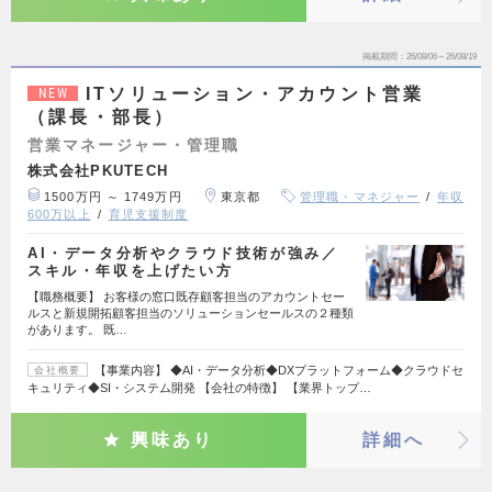
掲載期間
26/08/06～26/08/19
ITソリューション・アカウント営業
NEW
（課長・部長）
営業マネージャー・管理職
株式会社PKUTECH
1500万円 ～ 1749万円
東京都
管理職・マネジャー
年収
600万以上
育児支援制度
AI・データ分析やクラウド技術が強み／
スキル・年収を上げたい方
【職務概要】 お客様の窓口既存顧客担当のアカウントセー
ルスと新規開拓顧客担当のソリューションセールスの２種類
があります。 既…
【事業内容】 ◆AI・データ分析◆DXプラットフォーム◆クラウドセ
会社概要
キュリティ◆SI・システム開発 【会社の特徴】 【業界トップ…
興味あり
詳細へ