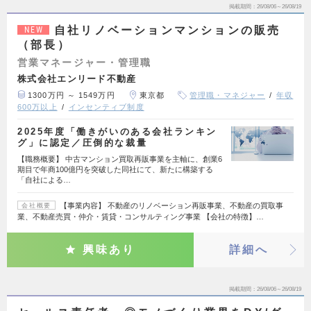
掲載期間
26/08/06～26/08/19
自社リノベーションマンションの販売
NEW
（部長）
営業マネージャー・管理職
株式会社エンリード不動産
1300万円 ～ 1549万円
東京都
管理職・マネジャー
年収
600万以上
インセンティブ制度
2025年度「働きがいのある会社ランキン
グ」に認定／圧倒的な裁量
【職務概要】 中古マンション買取再販事業を主軸に、創業6
期目で年商100億円を突破した同社にて、新たに構築する
「自社による…
【事業内容】 不動産のリノベーション再販事業、不動産の買取事
会社概要
業、不動産売買・仲介・賃貸・コンサルティング事業 【会社の特徴】…
興味あり
詳細へ
掲載期間
26/08/06～26/08/19