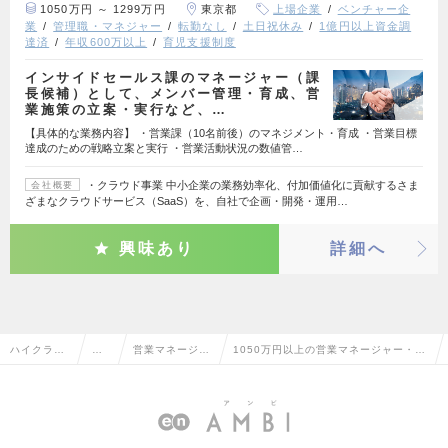
1050万円 ～ 1299万円
東京都
上場企業
ベンチャー企
業
管理職・マネジャー
転勤なし
土日祝休み
1億円以上資金調
達済
年収600万以上
育児支援制度
インサイドセールス課のマネージャー（課
長候補）として、メンバー管理・育成、営
業施策の立案・実行など、…
【具体的な業務内容】 ・営業課（10名前後）のマネジメント・育成 ・営業目標
達成のための戦略立案と実行 ・営業活動状況の数値管…
・クラウド事業 中小企業の業務効率化、付加価値化に貢献するさま
会社概要
ざまなクラウドサービス（SaaS）を、自社で企画・開発・運用…
興味あり
詳細へ
ハイクラス
営
営業マネージャ
1050万円以上の営業マネージャー・管
求人TOP
業
ー・管理職
理職の転職・求人情報一覧
系