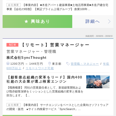
【事業内容】 ■木造アパート建築事業■土地活用事業■木造戸建住宅
会社概要
事業 【会社の特徴】 【東証プライム上場グループ】 創業100年…
興味あり
詳細へ
掲載期間
26/08/06～26/08/19
【リモート】営業マネージャー
NEW
営業マネージャー・管理職
株式会社SyncThought
1200万円 ～ 1449万円
東京都
管理職・マネジャー
年収
600万以上
リモートワーク可能
【顧客接点組織の変革をリード】国内400
社超の大企業が選ぶ検索エンジン
【職務概要】 同社の営業責任者として、新規顧客開拓およ
び既存顧客深耕をミッションとした営業組織の変革と推進を
担当します。 【…
【事業内容】 サーチエンジンをベースとした企業向けソフトウェア
会社概要
の開発・販売 ●サイト内検索サービス「SyncSearch」…