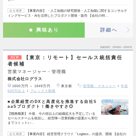
【事業内容】 ・人工知能の研究開発・人工知能に関するコンサルテ
会社概要
ィングサービス・AIを活用したプロダクト開発・販売 【会社の特…
興味あり
詳細へ
掲載期間
26/08/06～26/08/19
【東京：リモート】セールス統括責任
NEW
者候補
営業マネージャー・管理職
株式会社ログラス
1600万円 ～ 1849万円
東京都
管理職・マネジャー
年収
600万以上
フレックス勤務
■企業経営のDXと高度化を推進する自社S
aaSプロダクト！働きやすさ◎
【職務概要】 今後、今の倍以上の組織拡大を予定している
セールスチームを統括し、経営陣へ営業戦略の提案から実行
までコミットい…
【事業内容】 経営管理クラウド「Loglass」の提供、開発 【会社の
会社概要