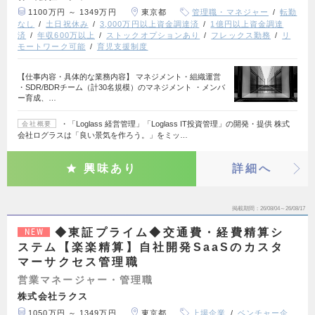
1100万円 ～ 1349万円
東京都
管理職・マネジャー
転勤
なし
土日祝休み
3,000万円以上資金調達済
1億円以上資金調達
済
年収600万以上
ストックオプションあり
フレックス勤務
リ
モートワーク可能
育児支援制度
【仕事内容・具体的な業務内容】 マネジメント・組織運営
・SDR/BDRチーム（計30名規模）のマネジメント ・メンバ
ー育成、…
・「Loglass 経営管理」「Loglass IT投資管理」の開発・提供 株式
会社概要
会社ログラスは「良い景気を作ろう。」をミッ…
興味あり
詳細へ
掲載期間
26/08/04～26/08/17
◆東証プライム◆交通費・経費精算シ
NEW
ステム【楽楽精算】自社開発SaaSのカスタ
マーサクセス管理職
営業マネージャー・管理職
株式会社ラクス
1050万円 ～ 1349万円
東京都
上場企業
ベンチャー企