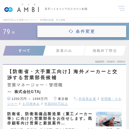
若手ハイキャリアのスカウト転職
1050万円以上の営業マネージャー・管理職の転職・求人情報
79
条件変更
件
すべて
新着のみ
掲載終了間近
掲載期間
26/08/03～26/08/16
【防衛省・大手重工向け】海外メーカーと交
渉する営業部長候補
営業マネージャー・管理職
株式会社GTAj
1200万円 ～ 1499万円
東京都
外資系企業
管理職・マネ
ジャー
土日祝休み
年収600万以上
防衛省、防衛装備品製造業（重工メーカー
等）に向けた営業部長をお任せします。既
存顧客向け営業と新規案件…