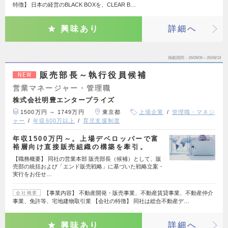
特徴】 日本の経営のBLACK BOXを、CLEAR B…
興味あり
詳細へ
掲載期間
26/08/06～26/08/19
販売部長～執行役員候補
NEW
営業マネージャー・管理職
株式会社明豊エンタープライズ
1500万円 ～ 1749万円
東京都
上場企業
管理職・マネジ
ャー
年収600万以上
育児支援制度
年収1500万円～。上場デベロッパーで富
裕層向け直接販売組織の構築を牽引。
【職務概要】 同社の営業本部 販売部長（候補）として、販
売部の統括および「エンド販売戦略」に基づいた戦略立案・
実行をお任せ…
【事業内容】 不動産開発・販売事業、不動産賃貸事業、不動産仲介
会社概要
事業、免許等、宅地建物取引業 【会社の特徴】 同社は総合不動産デ…
興味あり
詳細へ