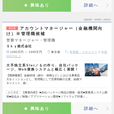
興味あり
詳細へ
掲載期間
26/08/06～26/08/19
アカウントマネージャー（金融機関向
NEW
け）※管理職候補
営業マネージャー・管理職
Ｓｋｙ株式会社
1200万円 ～ 1449万円
東京都
管理職・マネジャー
年収
600万以上
大手独立系SIer／もの作り、自社パッケ
ージ、Web業務システムと幅広く展開！
【職務概要】 金融領域（銀行・保険など）における事業拡
大をミッションとし、管理職として営業戦略の立案、組織マ
ネジメント、顧…
【事業内容】 ■自社パッケージ商品の開発・販売■業務系システム開
会社概要
発■組込み／制御／アプリケーション開発■ソフトウェア評価／…
興味あり
詳細へ