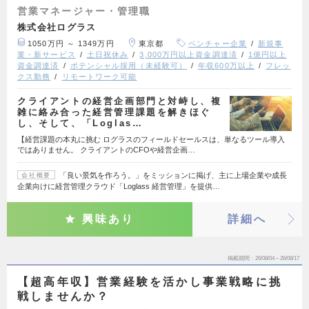
営業マネージャー・管理職
株式会社ログラス
1050万円 ～ 1349万円
東京都
ベンチャー企業
新規事
業・新サービス
土日祝休み
3,000万円以上資金調達済
1億円以上
資金調達済
ポテンシャル採用（未経験可）
年収600万以上
フレッ
クス勤務
リモートワーク可能
クライアントの経営企画部門と対峙し、複
雑に絡み合った経営管理課題を解きほぐ
し、そして、「Loglas…
【経営課題の本丸に挑む ログラスのフィールドセールスは、単なるツール導入
ではありません。 クライアントのCFOや経営企画…
「良い景気を作ろう。」をミッションに掲げ、主に上場企業や成長
会社概要
企業向けに経営管理クラウド「Loglass 経営管理」を提供…
興味あり
詳細へ
掲載期間
26/08/04～26/08/17
【超高年収】営業経験を活かし事業戦略に挑
戦しませんか？