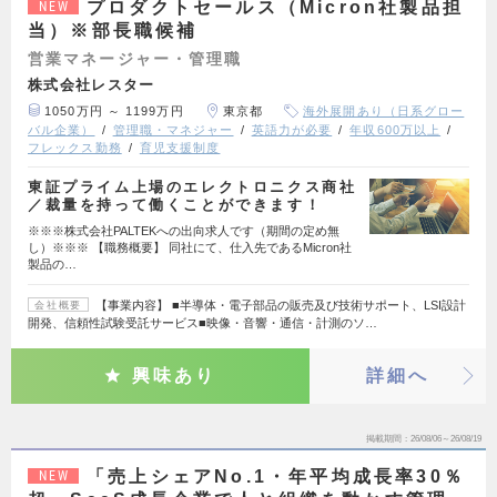
プロダクトセールス（Micron社製品担
NEW
当）※部長職候補
営業マネージャー・管理職
株式会社レスター
1050万円 ～ 1199万円
東京都
海外展開あり（日系グロー
バル企業）
管理職・マネジャー
英語力が必要
年収600万以上
フレックス勤務
育児支援制度
東証プライム上場のエレクトロニクス商社
／裁量を持って働くことができます！
※※※株式会社PALTEKへの出向求人です（期間の定め無
し）※※※ 【職務概要】 同社にて、仕入先であるMicron社
製品の…
【事業内容】 ■半導体・電子部品の販売及び技術サポート、LSI設計
会社概要
開発、信頼性試験受託サービス■映像・音響・通信・計測のソ…
興味あり
詳細へ
掲載期間
26/08/06～26/08/19
「売上シェアNo.1・年平均成長率30％
NEW