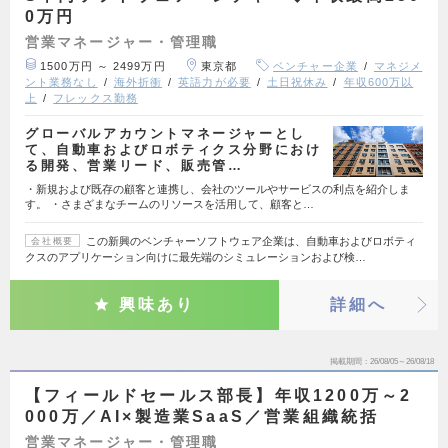
0万円
営業マネージャー・管理職
1500万円 ～ 2499万円
東京都
ベンチャー企業
マネジメ
ント業務なし
海外折衝
英語力が必要
土日祝休み
年収600万以
上
フレックス勤務
グローバルアカウントマネージャーとし
て、自動車およびロボティクス分野におけ
る開発、営業リード、販売管…
・新規および既存の顧客と連携し、会社のツールやサービスの利点を紹介しま
す。 ・さまざまなチームのリソースを活用して、顧客と…
この新興のベンチャーソフトウェア企業は、自動車およびロボティ
会社概要
クスのアプリケーション向けに最先端のシミュレーションおよび検…
興味あり
詳細へ
掲載期間
26/08/05～26/08/18
【フィールドセールス部長】年収1200万～2
000万／AI×製造業SaaS／営業組織統括
営業マネージャー・管理職