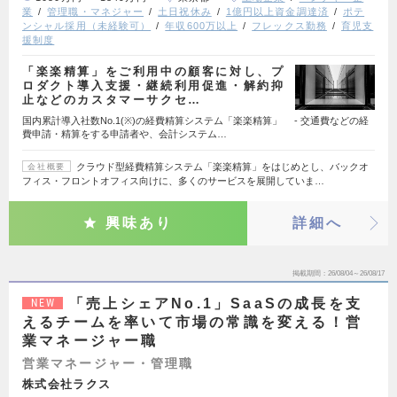
業
管理職・マネジャー
土日祝休み
1億円以上資金調達済
ポテ
ンシャル採用（未経験可）
年収600万以上
フレックス勤務
育児支
援制度
「楽楽精算」をご利用中の顧客に対し、プ
ロダクト導入支援・継続利用促進・解約抑
止などのカスタマーサクセ…
国内累計導入社数No.1(※)の経費精算システム「楽楽精算」 - 交通費などの経
費申請・精算をする申請者や、会計システム…
クラウド型経費精算システム「楽楽精算」をはじめとし、バックオ
会社概要
フィス・フロントオフィス向けに、多くのサービスを展開していま…
興味あり
詳細へ
掲載期間
26/08/04～26/08/17
「売上シェアNo.1」SaaSの成長を支
NEW
えるチームを率いて市場の常識を変える！営
業マネージャー職
営業マネージャー・管理職
株式会社ラクス