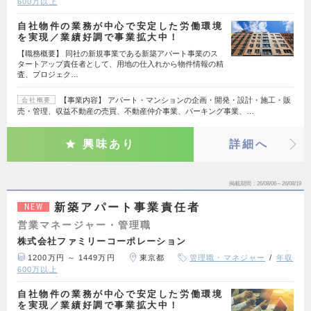
600万以上
自社物件の業務が中心で安定した労働環境
を実現／業績好調で事業拡大中！
【職務概要】 同社の新規事業である新築アパート事業のス
タートアップ責任者として、用地の仕入れから物件情報の精
査、プロジェク…
【事業内容】 アパート・マンションの企画・開発・設計・施工・販
会社概要
売・管理、収益不動産の売買、不動産仲介事業、パーキング事業、…
興味あり
詳細へ
掲載期間
26/08/06～26/08/19
新築アパート事業責任者
NEW
営業マネージャー・管理職
株式会社ファミリーコーポレーション
1200万円 ～ 1449万円
東京都
管理職・マネジャー
年収
600万以上
自社物件の業務が中心で安定した労働環境
を実現／業績好調で事業拡大中！