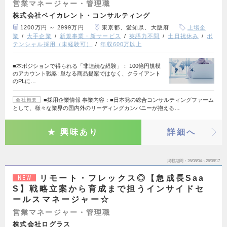
営業マネージャー・管理職
株式会社ベイカレント・コンサルティング
1200万円 ～ 2999万円
東京都、愛知県、大阪府
上場企
業
大手企業
新規事業・新サービス
英語力不問
土日祝休み
ポ
テンシャル採用（未経験可）
年収600万以上
■本ポジションで得られる「非連続な経験」： 100億円規模
のアカウント戦略: 単なる商品提案ではなく、クライアント
のPLに…
■採用企業情報 事業内容：■日本発の総合コンサルティングファーム
会社概要
として、様々な業界の国内外のリーディングカンパニーが抱える…
興味あり
詳細へ
掲載期間
26/08/04～26/08/17
リモート・フレックス◎【急成長Saa
NEW
S】戦略立案から育成まで担うインサイドセ
ールスマネージャー☆
営業マネージャー・管理職
株式会社ログラス