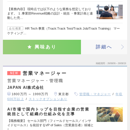
【業務内容】 現時点では以下のような業務を想定しており
ます。 １.事業部Revenue戦略の設計・統括 ・事業計画と連
動した売…
HR Tech 事業（Track:Track Test/Track Job/Track Training） マー
会社概要
ケティング…
興味あり
詳細へ
掲載期間
26/08/06～26/08/19
営業マネージャー
NEW
営業マネージャー・管理職
JAPAN AI株式会社
1800万円 ～ 1999万円
東京都
管理職・マネジャー
年収
600万以上
ストックオプションあり
AI市場で国内トップを目指す企業の営業
統括として組織の仕組み化を主導
【職務概要】 セールス部門（フィールドセールス／インサ
イドセールス）を統括するVP of Sales（営業責任者）候補と
し…