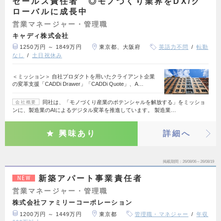
セールス責任者 ◎モノづくり業界をDX/グ
ローバルに成長中
営業マネージャー・管理職
キャディ株式会社
1250万円 ～ 1849万円
東京都、大阪府
英語力不問
転勤
なし
土日祝休み
＜ミッション＞ 自社プロダクトを用いたクライアント企業
の変革支援「CADDi Drawer」「CADDi Quote」、A…
同社は、「モノづくり産業のポテンシャルを解放する」をミッショ
会社概要
ンに、製造業のAIによるデジタル変革を推進しています。 製造業…
興味あり
詳細へ
掲載期間
26/08/06～26/08/19
新築アパート事業責任者
NEW
営業マネージャー・管理職
株式会社ファミリーコーポレーション
1200万円 ～ 1449万円
東京都
管理職・マネジャー
年収