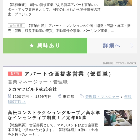
【職務概要】 同社の新規事業である新築アパート事業のス
タートアップ責任者として、用地の仕入れから物件情報の精
査、プロジェク…
【事業内容】 アパート・マンションの企画・開発・設計・施工・販
会社概要
売・管理、収益不動産の売買、不動産仲介事業、パーキング事業、…
興味あり
詳細へ
掲載期間
26/08/06～26/08/19
アパート企画提案営業（部長職）
NEW
営業マネージャー・管理職
タカマツビルド株式会社
1200万円 ～ 1399万円
東京都
管理職・マネジャー
年収
600万以上
高松コンストラクショングループ／高水準
なインセンティブ制度！／定年65歳
【職務概要】 営業部長として、マネジメントおよび企画提
案営業をご担当いただきます。 【職務詳細】 ■誰に：土地
をお持ちのオーナ…