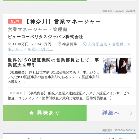
掲載期間
26/08/06～26/08/19
【神奈川】営業マネージャー
NEW
営業マネージャー・管理職
ビューローベリタスジャパン株式会社
1100万円 ～ 1349万円
神奈川県
外資系企業
管理職・マ
ネジャー
年収600万以上
世界的ISO認証機関の営業部長として、事
業拡大を牽引
【職務概要】 同社は世界的ISO認証機関であり、本ポジショ
ンではISO認証事業の担当事業部であるシステム認証事業部
の部長と…
【事業内容】 船級／産業／建築認証／システム認証／インサービス
会社概要
検査／コモディティ／消費財検査／政府指定検査・国際貿易検査 【…
興味あり
詳細へ
掲載期間
26/08/06～26/08/19