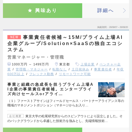
興味あり
詳細へ
掲載期間
26/08/07～26/08/20
事業責任者候補～15M/プライム上場AI
NEW
企業グループ/Solution×SaaSの独自エコシ
ステム
営業マネージャー・管理職
1000万円 ～ 1499万円
東京都
上場企業
ベンチャー企
業
管理職・マネジャー
転勤なし
土日祝休み
事業責任者
年収
600万以上
フレックス勤務
リモートワーク可能
事業と組織の急成長を担うプライム上場A
I企業の事業責任者候補。エンタープライ
ズ向けセールスorアライ…
（１）ファーストアサインはフィールドセールス・パートナーアライアンス等の
職域のマネジメントポジション（マネージからお入り…
東京大学の松尾研究所からのスピンアウトにより設立しました。そ
会社概要
のバックグラウンドから卓越した技術力を強みとし、先端情報技術…