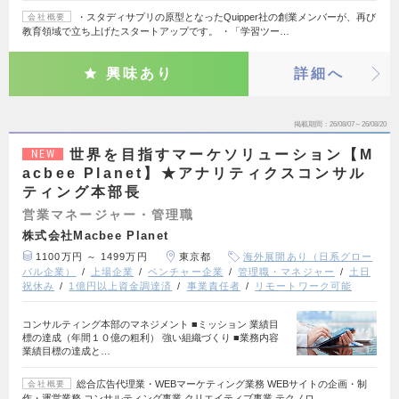
・スタディサプリの原型となったQuipper社の創業メンバーが、再び
会社概要
教育領域で立ち上げたスタートアップです。 ・「学習ツー…
興味あり
詳細へ
掲載期間
26/08/07～26/08/20
世界を目指すマーケソリューション【M
NEW
acbee Planet】★アナリティクスコンサル
ティング本部長
営業マネージャー・管理職
株式会社Macbee Planet
1100万円 ～ 1499万円
東京都
海外展開あり（日系グロー
バル企業）
上場企業
ベンチャー企業
管理職・マネジャー
土日
祝休み
1億円以上資金調達済
事業責任者
リモートワーク可能
コンサルティング本部のマネジメント ■ミッション 業績目
標の達成（年間１０億の粗利） 強い組織づくり ■業務内容
業績目標の達成と…
総合広告代理業・WEBマーケティング業務 WEBサイトの企画・制
会社概要
作・運営業務 コンサルティング事業 クリエイティブ事業 テクノロ…