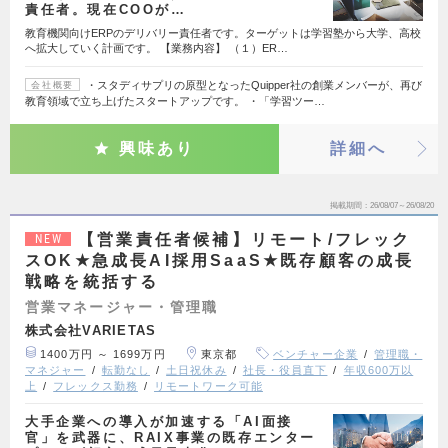
責任者。現在COOが…
教育機関向けERPのデリバリー責任者です。ターゲットは学習塾から大学、高校
へ拡大していく計画です。 【業務内容】 （１）ER…
・スタディサプリの原型となったQuipper社の創業メンバーが、再び
会社概要
教育領域で立ち上げたスタートアップです。 ・「学習ツー…
興味あり
詳細へ
掲載期間
26/08/07～26/08/20
【営業責任者候補】リモート/フレック
NEW
スOK★急成長AI採用SaaS★既存顧客の成長
戦略を統括する
営業マネージャー・管理職
株式会社VARIETAS
1400万円 ～ 1699万円
東京都
ベンチャー企業
管理職・
マネジャー
転勤なし
土日祝休み
社長・役員直下
年収600万以
上
フレックス勤務
リモートワーク可能
大手企業への導入が加速する「AI面接
官」を武器に、RAIX事業の既存エンター