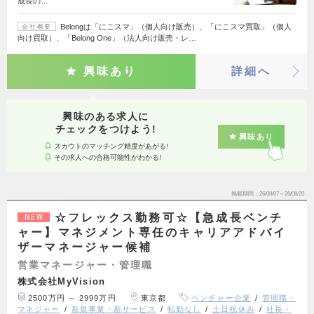
成長の…
Belongは「にこスマ」（個人向け販売）、「にこスマ買取」（個人
会社概要
向け買取）、「Belong One」（法人向け販売・レ…
興味あり
詳細へ
興味のある求人に
チェックをつけよう!
興味あり
スカウトのマッチング精度があがる!
その求人への合格可能性がわかる!
掲載期間
26/08/07～26/08/20
☆フレックス勤務可☆【急成長ベンチ
NEW
ャー】マネジメント専任のキャリアアドバイ
ザーマネージャー候補
営業マネージャー・管理職
株式会社MyVision
2500万円 ～ 2999万円
東京都
ベンチャー企業
管理職・
マネジャー
新規事業・新サービス
転勤なし
土日祝休み
社長・