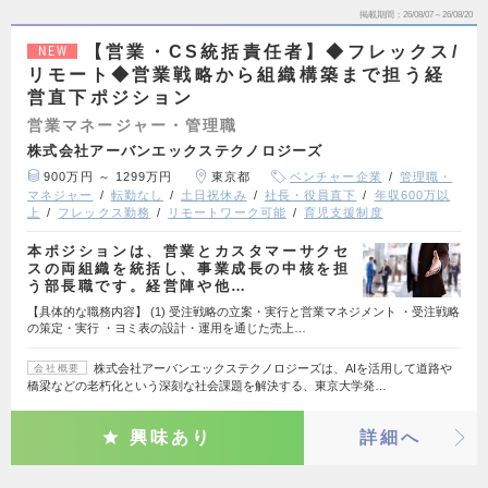
掲載期間
26/08/07～26/08/20
【営業・CS統括責任者】◆フレックス/
NEW
リモート◆営業戦略から組織構築まで担う経
営直下ポジション
営業マネージャー・管理職
株式会社アーバンエックステクノロジーズ
900万円 ～ 1299万円
東京都
ベンチャー企業
管理職・
マネジャー
転勤なし
土日祝休み
社長・役員直下
年収600万以
上
フレックス勤務
リモートワーク可能
育児支援制度
本ポジションは、営業とカスタマーサクセ
スの両組織を統括し、事業成長の中核を担
う部長職です。経営陣や他…
【具体的な職務内容】 (1) 受注戦略の立案・実行と営業マネジメント ・受注戦略
の策定・実行 ・ヨミ表の設計・運用を通じた売上…
株式会社アーバンエックステクノロジーズは、AIを活用して道路や
会社概要
橋梁などの老朽化という深刻な社会課題を解決する、東京大学発…
興味あり
詳細へ