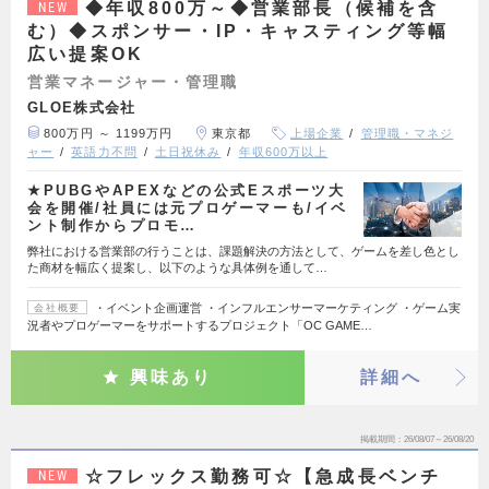
◆年収800万～◆営業部長（候補を含
NEW
む）◆スポンサー・IP・キャスティング等幅
広い提案OK
営業マネージャー・管理職
GLOE株式会社
800万円 ～ 1199万円
東京都
上場企業
管理職・マネジ
ャー
英語力不問
土日祝休み
年収600万以上
★PUBGやAPEXなどの公式Eスポーツ大
会を開催/社員には元プロゲーマーも/イベ
ント制作からプロモ…
弊社における営業部の行うことは、課題解決の方法として、ゲームを差し色とし
た商材を幅広く提案し、以下のような具体例を通して…
・イベント企画運営 ・インフルエンサーマーケティング ・ゲーム実
会社概要
況者やプロゲーマーをサポートするプロジェクト「OC GAME…
興味あり
詳細へ
掲載期間
26/08/07～26/08/20
☆フレックス勤務可☆【急成長ベンチ
NEW