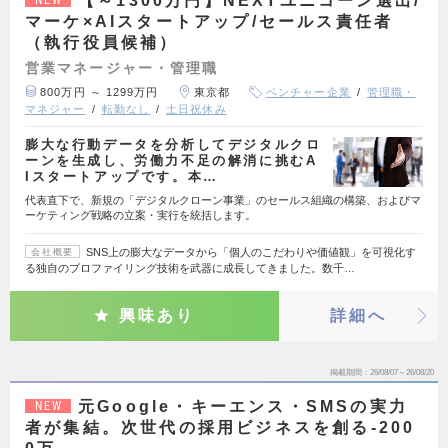
【～1300万円】NEXTユニコーン選出/
マーケ×AIスタートアップ/セールス責任者
（執行役員候補）
営業マネージャー・管理職
800万円 ～ 1299万円
東京都
ベンチャー企業
管理職・
マネジャー
転勤なし
土日祝休み
膨大な行動データを分析してデジタルクロ
ーンを生成し、労働力不足の解消に挑むA
Iスタートアップです。本…
代表直下で、新規の「デジタルクローン事業」のセールス組織の構築、およびマ
ーケティング戦略の立案・実行を統括します。
SNS上の膨大なデータから「個人のこだわりや価値観」を可視化す
会社概要
る独自のプロファイリング技術を武器に成長してきました。数千…
興味あり
詳細へ
掲載期間
26/08/07～26/08/20
元Google・キーエンス・SMSの実力
NEW
者が集結。次世代の採用ビジネスを創る-200