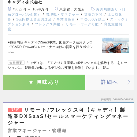
キャディ株式会社
750万円 ～ 1099万円
東京都、大阪府
海外展開あり（日
系グローバル企業）
管理職・マネジャー
英語力不問
土日祝休
み
1億円以上資金調達済
事業責任者
年収600万以上
ストックオ
プションあり
フレックス勤務
リモートワーク可能
育児支援制
度
■職務内容 キャディのSaaS事業、図面データ活用クラウ
ド”CADDi Drawer”のパートナー向けの営業を行うポジシ
ョ…
キャディは、「モノづくり産業のポテンシャルを解放する」をミッ
会社概要
ションに、製造業のAIによるデジタル変革を推進しています。 製…
興味あり
詳細へ
掲載期間
26/08/07～26/08/20
リモート/フレックス可【キャディ】製
NEW
造業DXSaaS/セールスマーケティングマネー
ジャー
営業マネージャー・管理職