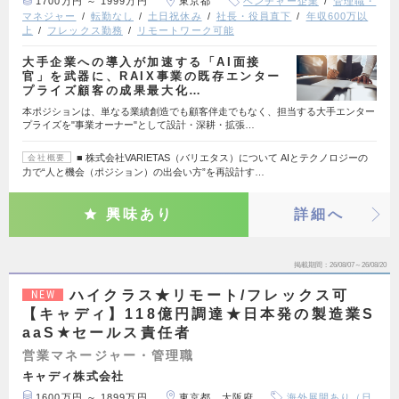
1700万円 ～ 1999万円
東京都
ベンチャー企業
管理職・
マネジャー
転勤なし
土日祝休み
社長・役員直下
年収600万以
上
フレックス勤務
リモートワーク可能
大手企業への導入が加速する「AI面接
官」を武器に、RAIX事業の既存エンター
プライズ顧客の成果最大化…
本ポジションは、単なる業績創造でも顧客伴走でもなく、担当する大手エンター
プライズを"事業オーナー"として設計・深耕・拡張…
■ 株式会社VARIETAS（バリエタス）について AIとテクノロジーの
会社概要
力で“人と機会（ポジション）の出会い方”を再設計す…
興味あり
詳細へ
掲載期間
26/08/07～26/08/20
ハイクラス★リモート/フレックス可
NEW
【キャディ】118億円調達★日本発の製造業S
aaS★セールス責任者
営業マネージャー・管理職
キャディ株式会社
1600万円 ～ 1899万円
東京都、大阪府
海外展開あり（日