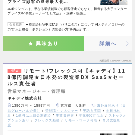
プライズ顧客の成果最大化…
本ポジションは、単なる業績創造でも顧客伴走でもなく、担当する大手エンター
プライズを"事業オーナー"として設計・深耕・拡張…
■ 株式会社VARIETAS（バリエタス）について AIとテクノロジーの
会社概要
力で“人と機会（ポジション）の出会い方”を再設計す…
興味あり
詳細へ
掲載期間
26/08/07～26/08/20
リモート/フレックス可【キャディ】11
NEW
8億円調達★日本発の製造業DX SaaS★セー
ルス責任者
営業マネージャー・管理職
キャディ株式会社
1350万円 ～ 1599万円
東京都、大阪府
海外展開あり（日
系グローバル企業）
管理職・マネジャー
英語力不問
土日祝休
み
1億円以上資金調達済
事業責任者
年収600万以上
ストックオ
プションあり
フレックス勤務
リモートワーク可能
育児支援制
度