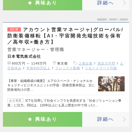
興味あり
詳細へ
掲載期間
26/08/07～26/08/20
アカウント営業マネージャ|グローバル/
NEW
防衛装備移転【AI・宇宙開発先端技術を保有
／高年収×働き方】
営業マネージャー・管理職
日本電気株式会社
900万円 ～ 1149万円
東京都
上場企業
英語力不問
土
日祝休み
年収600万以上
フレックス勤務
リモートワーク可能
【事業・組織構成の概要】 エアロスペース・ナショナルセ
キュリティビジネスユニットの宇宙・防衛営業本部は、主に
防衛省向けの営…
ICTを活用して社会インフラを高度化する「社会ソリューション事
会社概要
業」に注力。同社は、125年以上にも及ぶ歴史の中で培ったI…
興味あり
詳細へ