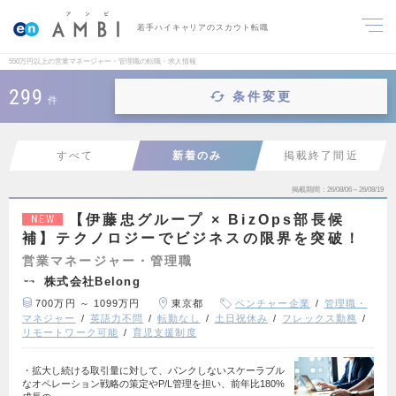
若手ハイキャリアのスカウト転職
550万円以上の営業マネージャー・管理職の転職・求人情報
299
条件変更
件
すべて
新着のみ
掲載終了間近
掲載期間
26/08/06～26/08/19
【伊藤忠グループ × BizOps部長候
NEW
補】テクノロジーでビジネスの限界を突破！
営業マネージャー・管理職
株式会社Belong
700万円 ～ 1099万円
東京都
ベンチャー企業
管理職・
マネジャー
英語力不問
転勤なし
土日祝休み
フレックス勤務
リモートワーク可能
育児支援制度
・拡大し続ける取引量に対して、パンクしないスケーラブル
なオペレーション戦略の策定やP/L管理を担い、前年比180%