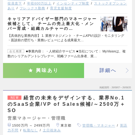
役員直下
年収600万以上
インセンティブ制度
ストックオプション
あり
フレックス勤務
育児支援制度
キャリアアドバイザー部門のマネージャー
候補として、 チームの売上最大化・メン
バー育成・組織カルチャーの…
【具体的な業務内容】 1. 業務マネジメント ・チームKPIの設計・モニタリング
・面談前の壁打ち・業務レビューによる成果最大…
■事業内容： ・人材紹介サービス ■当社について： MyVisionは、複
会社概要
数のシリアルアントレプレナー、戦略ファーム出身者、業…
興味あり
詳細へ
掲載期間
26/08/07～26/08/20
経営の未来をデザインする、業界No.1
NEW
のSaaS企業/VP of Sales候補/～2500万＋
SO
営業マネージャー・管理職
1500万円 ～ 2499万円
東京都
管理職・マネジャー
英語
力不問
転勤なし
土日祝休み