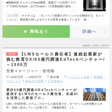
■職務内容 キャディのSaaS事業、図面データ活用クラウ
ド”CADDi Drawer（以下Drawer）”の営業組織の責任…
キャディは、「モノづくり産業のポテンシャルを解放する」をミッ
会社概要
ションに、製造業のAIによるデジタル変革を推進しています。 製…
興味あり
詳細へ
掲載期間
26/08/07～26/08/20
【LMSセールス責任者】連続起業家が
NEW
挑む教育DX/60億円調達EdTechベンチャー/
～1500万
営業マネージャー・管理職
1200万円 ～ 1499万円
東京都
ベンチャー企業
管理職・
マネジャー
英語力が必要
土日祝休み
累計60億円調達のEdTechベンチャーが
提供するLMSのセールス責任者。生成AI
を活用した新規プロ…
LMS（学習管理システム）のセールス責任者です。ターゲットは学習塾から大
学、高校へ拡大していく計画です。 【業務内容】 （１…