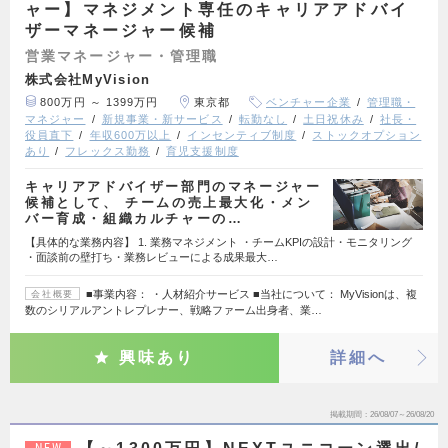
ャー】マネジメント専任のキャリアアドバイ
ザーマネージャー候補
営業マネージャー・管理職
株式会社MyVision
800万円 ～ 1399万円
東京都
ベンチャー企業
管理職・
マネジャー
新規事業・新サービス
転勤なし
土日祝休み
社長・
役員直下
年収600万以上
インセンティブ制度
ストックオプション
あり
フレックス勤務
育児支援制度
キャリアアドバイザー部門のマネージャー
候補として、 チームの売上最大化・メン
バー育成・組織カルチャーの…
【具体的な業務内容】 1. 業務マネジメント ・チームKPIの設計・モニタリング
・面談前の壁打ち・業務レビューによる成果最大…
■事業内容： ・人材紹介サービス ■当社について： MyVisionは、複
会社概要
数のシリアルアントレプレナー、戦略ファーム出身者、業…
興味あり
詳細へ
掲載期間
26/08/07～26/08/20
NEW