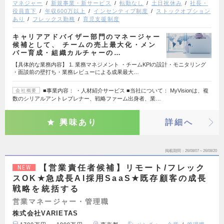
マネジャー
新規事業・新サービス
転勤なし
土日祝休み
社長・
役員直下
年収600万以上
インセンティブ制度
ストックオプション
あり
フレックス勤務
育児支援制度
キャリアアドバイザー部門のマネージャー
候補として、 チームの売上最大化・メン
バー育成・組織カルチャーの…
【具体的な業務内容】 1. 業務マネジメント ・チームKPIの設計・モニタリング
・面談前の壁打ち・業務レビューによる成果最大…
■事業内容： ・人材紹介サービス ■当社について： MyVisionは、複
会社概要
数のシリアルアントレプレナー、戦略ファーム出身者、業…
興味あり
詳細へ
掲載期間
26/08/07～26/08/20
【営業責任者候補】リモート/フレック
NEW
スOK★急成長AI採用SaaS★既存顧客の成長
戦略を統括する
営業マネージャー・管理職
株式会社VARIETAS