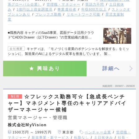
系グローバル企業）
管理職・マネジャー
英語力不問
土日祝休
み
1億円以上資金調達済
事業責任者
年収600万以上
ストックオ
プションあり
フレックス勤務
リモートワーク可能
育児支援制
度
■職務内容 キャディのSaaS事業、図面データ活用クラウ
ド”CADDi Drawer（以下Drawer）”の営業組織の責任…
キャディは、「モノづくり産業のポテンシャルを解放する」をミッ
会社概要
ションに、製造業のAIによるデジタル変革を推進しています。 製…
興味あり
詳細へ
掲載期間
26/08/07～26/08/20
☆フレックス勤務可☆【急成長ベンチ
NEW
ャー】マネジメント専任のキャリアアドバイ
ザーマネージャー候補
営業マネージャー・管理職
株式会社MyVision
1500万円 ～ 1999万円
東京都
ベンチャー企業
管理職・
マネジャー
新規事業・新サービス
転勤なし
土日祝休み
社長・