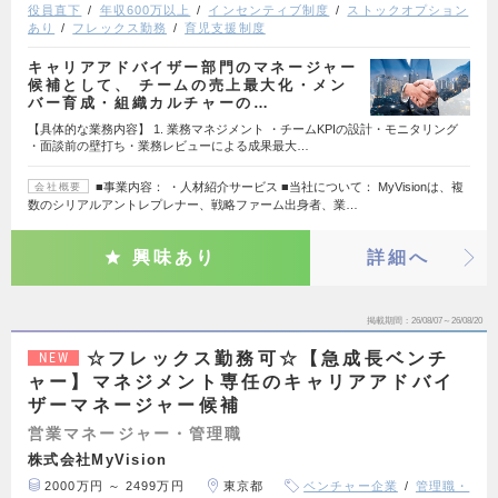
役員直下
年収600万以上
インセンティブ制度
ストックオプション
あり
フレックス勤務
育児支援制度
キャリアアドバイザー部門のマネージャー
候補として、 チームの売上最大化・メン
バー育成・組織カルチャーの…
【具体的な業務内容】 1. 業務マネジメント ・チームKPIの設計・モニタリング
・面談前の壁打ち・業務レビューによる成果最大…
■事業内容： ・人材紹介サービス ■当社について： MyVisionは、複
会社概要
数のシリアルアントレプレナー、戦略ファーム出身者、業…
興味あり
詳細へ
掲載期間
26/08/07～26/08/20
☆フレックス勤務可☆【急成長ベンチ
NEW
ャー】マネジメント専任のキャリアアドバイ
ザーマネージャー候補
営業マネージャー・管理職
株式会社MyVision
2000万円 ～ 2499万円
東京都
ベンチャー企業
管理職・