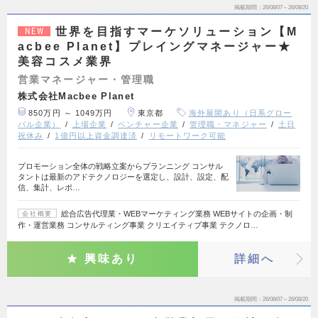
掲載期間
26/08/07～26/08/20
世界を目指すマーケソリューション【M
NEW
acbee Planet】プレイングマネージャー★
美容コスメ業界
営業マネージャー・管理職
株式会社Macbee Planet
850万円 ～ 1049万円
東京都
海外展開あり（日系グロー
バル企業）
上場企業
ベンチャー企業
管理職・マネジャー
土日
祝休み
1億円以上資金調達済
リモートワーク可能
プロモーション全体の戦略立案からプランニング コンサル
タントは最新のアドテクノロジーを選定し、設計、設定、配
信、集計、レポ…
総合広告代理業・WEBマーケティング業務 WEBサイトの企画・制
会社概要
作・運営業務 コンサルティング事業 クリエイティブ事業 テクノロ…
興味あり
詳細へ
掲載期間
26/08/07～26/08/20