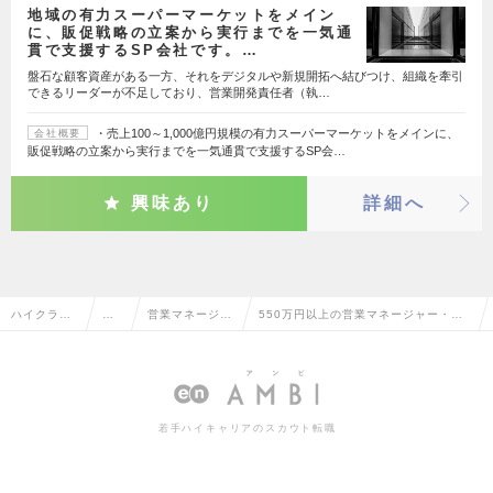
地域の有力スーパーマーケットをメイン
に、販促戦略の立案から実行までを一気通
貫で支援するSP会社です。…
盤石な顧客資産がある一方、それをデジタルや新規開拓へ結びつけ、組織を牽引
できるリーダーが不足しており、営業開発責任者（執…
・売上100～1,000億円規模の有力スーパーマーケットをメインに、
会社概要
販促戦略の立案から実行までを一気通貫で支援するSP会…
興味あり
詳細へ
ハイクラス
営
営業マネージャ
550万円以上の営業マネージャー・管
求人TOP
業
ー・管理職
理職の転職・求人情報一覧
系
若手ハイキャリアのスカウト転職