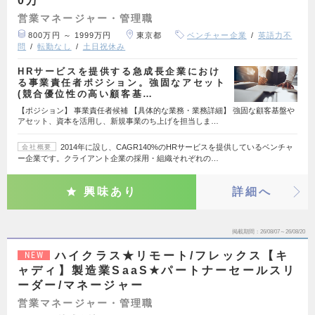
0万
営業マネージャー・管理職
800万円 ～ 1999万円
東京都
ベンチャー企業
英語力不
問
転勤なし
土日祝休み
HRサービスを提供する急成長企業におけ
る事業責任者ポジション。強固なアセット
(競合優位性の高い顧客基…
【ポジション】 事業責任者候補 【具体的な業務・業務詳細】 強固な顧客基盤や
アセット、資本を活用し、新規事業のち上げを担当しま…
2014年に設し、CAGR140%のHRサービスを提供しているベンチャ
会社概要
ー企業です。クライアント企業の採用・組織それぞれの…
興味あり
詳細へ
掲載期間
26/08/07～26/08/20
ハイクラス★リモート/フレックス【キ
NEW
ャディ】製造業SaaS★パートナーセールスリ
ーダー/マネージャー
営業マネージャー・管理職