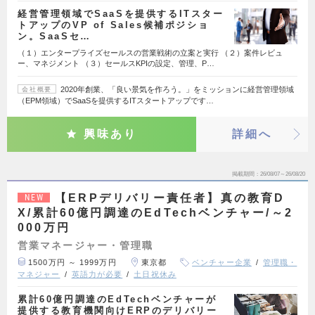
経営管理領域でSaaSを提供するITスター
トアップのVP of Sales候補ポジショ
ン。SaaSセ…
（１）エンタープライズセールスの営業戦術の立案と実行 （２）案件レビュ
ー、マネジメント （３）セールスKPIの設定、管理、P…
2020年創業、「良い景気を作ろう。」をミッションに経営管理領域
会社概要
（EPM領域）でSaaSを提供するITスタートアップです…
興味あり
詳細へ
掲載期間
26/08/07～26/08/20
【ERPデリバリー責任者】真の教育D
NEW
X/累計60億円調達のEdTechベンチャー/～2
000万円
営業マネージャー・管理職
1500万円 ～ 1999万円
東京都
ベンチャー企業
管理職・
マネジャー
英語力が必要
土日祝休み
累計60億円調達のEdTechベンチャーが
提供する教育機関向けERPのデリバリー