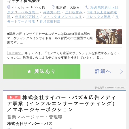
キャディ株式会社
750万円 ～ 1099万円
東京都、大阪府
海外展開あり（日
系グローバル企業）
英語力不問
土日祝休み
1億円以上資金調達
済
年収600万以上
ストックオプションあり
フレックス勤務
リ
モートワーク可能
育児支援制度
■職務内容 インサイドセールスチームはDrawer事業本部の
マーケティング＆インサイドセールス部門の中に位置づく組
織です。…
キャディは、「モノづくり産業のポテンシャルを解放する」をミッ
会社概要
ションに、製造業のAIによるデジタル変革を推進しています。 製…
興味あり
詳細へ
掲載期間
26/08/07～26/08/20
株式会社サイバー・バズ★広告メディ
NEW
ア事業（インフルエンサーマーケティング）
／マネージャーポジション
営業マネージャー・管理職
株式会社サイバー・バズ