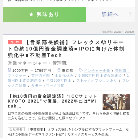
興味あり
詳細へ
掲載期間
26/08/07～26/08/20
【営業部長候補】フレックス◎リモー
NEW
ト◎約10億円資金調達済■IPOに向けた体制
強化中■不動産Tech
営業マネージャー・管理職
1000万円 ～ 1799万円
東京都
ベンチャー企業
管理職・
マネジャー
英語力不問
土日祝休み
3,000万円以上資金調達済
1
億円以上資金調達済
年収600万以上
ストックオプションあり
フレ
ックス勤務
リモートワーク可能
【約10億円の資金調達済】“ICCサミット
KYOTO 2021”で優勝、2022年には“Mi
zuh…
日本全国の商業用不動産業界が抱える課題は様々です。それらを深く理解し顧客
に入り込むことで、自社が開発した様々なプロダクト…
【事業概要】 オフィス探しをシンプルにするプラットフォーム、な
会社概要
らびに不動産データマネジメント&アナリティクスサービスを企画…