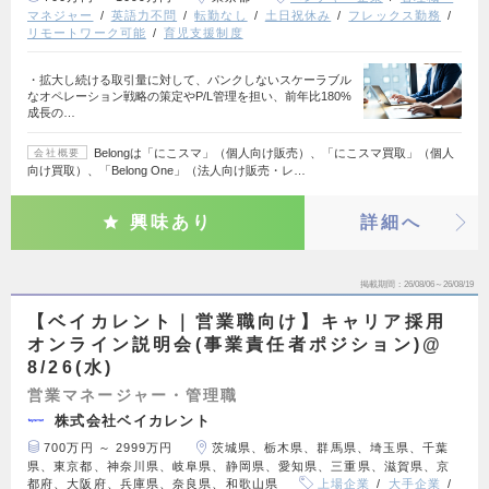
マネジャー
英語力不問
転勤なし
土日祝休み
フレックス勤務
リモートワーク可能
育児支援制度
・拡大し続ける取引量に対して、パンクしないスケーラブル
なオペレーション戦略の策定やP/L管理を担い、前年比180%
成長の…
Belongは「にこスマ」（個人向け販売）、「にこスマ買取」（個人
会社概要
向け買取）、「Belong One」（法人向け販売・レ…
興味あり
詳細へ
掲載期間
26/08/06～26/08/19
【ベイカレント｜営業職向け】キャリア採用
オンライン説明会(事業責任者ポジション)@
8/26(水)
営業マネージャー・管理職
株式会社ベイカレント
700万円 ～ 2999万円
茨城県、栃木県、群馬県、埼玉県、千葉
県、東京都、神奈川県、岐阜県、静岡県、愛知県、三重県、滋賀県、京
都府、大阪府、兵庫県、奈良県、和歌山県
上場企業
大手企業