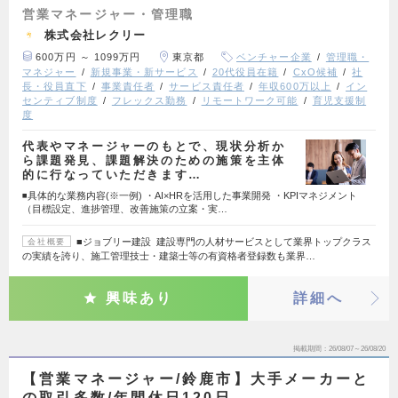
営業マネージャー・管理職
株式会社レクリー
600万円 ～ 1099万円
東京都
ベンチャー企業
管理職・
マネジャー
新規事業・新サービス
20代役員在籍
CxO候補
社
長・役員直下
事業責任者
サービス責任者
年収600万以上
イン
センティブ制度
フレックス勤務
リモートワーク可能
育児支援制
度
代表やマネージャーのもとで、現状分析か
ら課題発見、課題解決のための施策を主体
的に行なっていただきます…
◾️具体的な業務内容(※一例) ・AI×HRを活用した事業開発 ・KPIマネジメント
（目標設定、進捗管理、改善施策の立案・実…
■ジョブリー建設 建設専門の人材サービスとして業界トップクラス
会社概要
の実績を誇り、施工管理技士・建築士等の有資格者登録数も業界…
興味あり
詳細へ
掲載期間
26/08/07～26/08/20
【営業マネージャー/鈴鹿市】大手メーカーと
の取引多数/年間休日120日