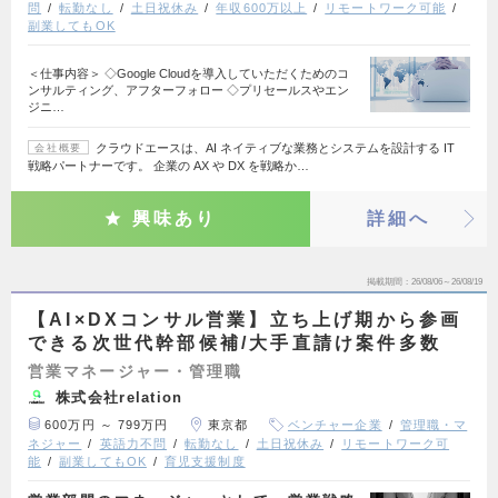
問
転勤なし
土日祝休み
年収600万以上
リモートワーク可能
副業してもOK
＜仕事内容＞ ◇Google Cloudを導入していただくためのコ
ンサルティング、アフターフォロー ◇プリセールスやエン
ジニ…
クラウドエースは、AI ネイティブな業務とシステムを設計する IT
会社概要
戦略パートナーです。 企業の AX や DX を戦略か…
興味あり
詳細へ
掲載期間
26/08/06～26/08/19
【AI×DXコンサル営業】立ち上げ期から参画
できる次世代幹部候補/大手直請け案件多数
営業マネージャー・管理職
株式会社relation
600万円 ～ 799万円
東京都
ベンチャー企業
管理職・マ
ネジャー
英語力不問
転勤なし
土日祝休み
リモートワーク可
能
副業してもOK
育児支援制度