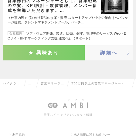
営業部門のマネージャーとして、営業戦略
の立案、KPI設計・数値管理、メンバー育
成を主導いただきます。…
＜仕事内容＞ (1) 自社製品の提案・販売 スタートアップや中小企業向けへパッケ
ージ提案、タレントマネジメントツール、バーチ…
ソフトウェア開発、製造、販売、保守、管理等のサービス Web・E
会社概要
Cサイト制作 マーケティング支援 運営代行（サポート）
興味あり
詳細へ
ハイクラス
営
営業マネージャ
550万円以上の営業マネージャー・管
求人TOP
業
ー・管理職
理職の転職・求人情報一覧
系
若手ハイキャリアのスカウト転職
利用規約
求人情報に関するポリシー