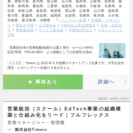
都、神奈川県、新潟県、富山県、石川県、福井県、山梨県、長野県、岐
阜県、静岡県、愛知県、三重県、滋賀県、京都府、大阪府、兵庫県、奈
良県、和歌山県、鳥取県、島根県、岡山県、広島県、山口県、徳島県、
香川県、愛媛県、高知県、福岡県、佐賀県、長崎県、熊本県、大分県、
宮崎県、鹿児島県、沖縄県
ベンチャー企業
管理職・マネジャ
ー
英語力不問
土日祝休み
1億円以上資金調達済
社長・役員直
下
事業責任者
サービス責任者
年収600万以上
リモートワーク
可能
- 営業部全体の営業戦略/戦術の立案と実行 - セールスKPIの
設定/管理、PDCAの実行 - より組織としての生産性を高め…
Timers は 2012 年 5 月創業のスタートアップ企業です。大手広告代
会社概要
理店・メガベンチャー出身の 3 名が立ち上…
興味あり
詳細へ
掲載期間
26/08/06～26/08/19
営業統括（スクール）EdTech事業の組織構
築と仕組み化をリード｜フルフレックス
営業マネージャー・管理職
株式会社Timers