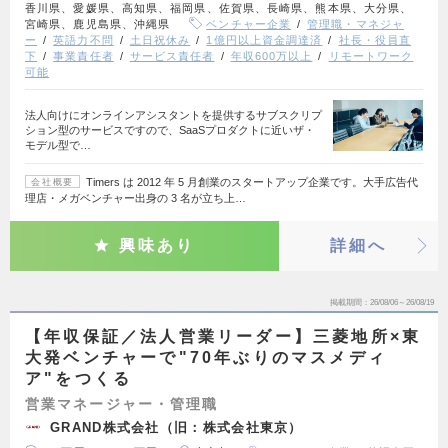
香川県、愛媛県、高知県、福岡県、佐賀県、長崎県、熊本県、大分県、
宮崎県、鹿児島県、沖縄県
ベンチャー企業
管理職・マネジャ
ー
英語力不問
土日祝休み
1億円以上資金調達済
社長・役員直
下
事業責任者
サービス責任者
年収600万以上
リモートワーク
可能
法人向けにオンラインアシスタントを提供するサブスクリプ
ション型のサービスですので、SaaSプロダクトに近いザ・
モデル型で…
Timers は 2012 年 5 月創業のスタートアップ企業です。大手広告代
会社概要
理店・メガベンチャー出身の 3 名が立ち上…
興味あり
詳細へ
掲載期間
26/08/06～26/08/19
【年収保証／法人営業リーダー】三菱地所×東
大発ベンチャーで"70年ぶりのマスメディ
ア"をつくる
営業マネージャー・管理職
GRAND株式会社（旧：株式会社東京）