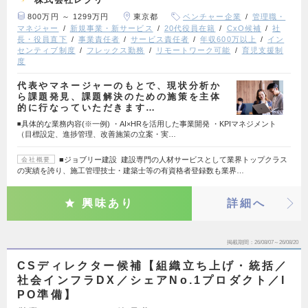
800万円 ～ 1299万円
東京都
ベンチャー企業
管理職・
マネジャー
新規事業・新サービス
20代役員在籍
CxO候補
社
長・役員直下
事業責任者
サービス責任者
年収600万以上
イン
センティブ制度
フレックス勤務
リモートワーク可能
育児支援制
度
代表やマネージャーのもとで、現状分析か
ら課題発見、課題解決のための施策を主体
的に行なっていただきます…
◾️具体的な業務内容(※一例) ・AI×HRを活用した事業開発 ・KPIマネジメント
（目標設定、進捗管理、改善施策の立案・実…
■ジョブリー建設 建設専門の人材サービスとして業界トップクラス
会社概要
の実績を誇り、施工管理技士・建築士等の有資格者登録数も業界…
興味あり
詳細へ
掲載期間
26/08/07～26/08/20
CSディレクター候補【組織立ち上げ・統括／
社会インフラDX／シェアNo.1プロダクト／I
PO準備】