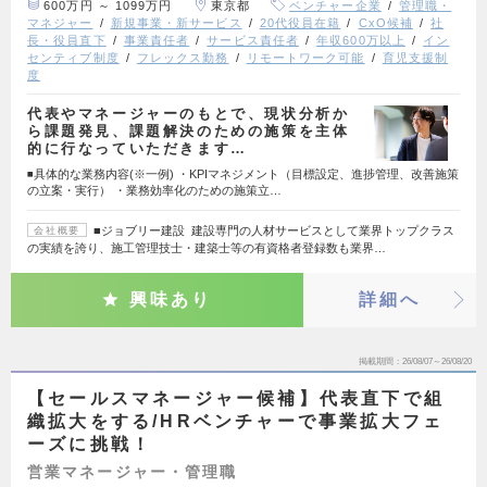
600万円 ～ 1099万円
東京都
ベンチャー企業
管理職・
マネジャー
新規事業・新サービス
20代役員在籍
CxO候補
社
長・役員直下
事業責任者
サービス責任者
年収600万以上
イン
センティブ制度
フレックス勤務
リモートワーク可能
育児支援制
度
代表やマネージャーのもとで、現状分析か
ら課題発見、課題解決のための施策を主体
的に行なっていただきます…
◾️具体的な業務内容(※一例) ・KPIマネジメント（目標設定、進捗管理、改善施策
の立案・実行） ・業務効率化のための施策立…
■ジョブリー建設 建設専門の人材サービスとして業界トップクラス
会社概要
の実績を誇り、施工管理技士・建築士等の有資格者登録数も業界…
興味あり
詳細へ
掲載期間
26/08/07～26/08/20
【セールスマネージャー候補】代表直下で組
織拡大をする/HRベンチャーで事業拡大フェ
ーズに挑戦！
営業マネージャー・管理職