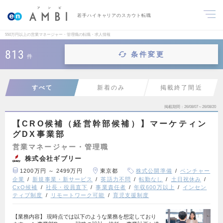
若手ハイキャリアのスカウト転職
550万円以上の営業マネージャー・管理職の転職・求人情報
813
条件変更
件
すべて
新着のみ
掲載終了間近
掲載期間
26/08/07～26/08/20
【CRO候補（経営幹部候補）】マーケティン
グDX事業部
営業マネージャー・管理職
株式会社ギブリー
1200万円 ～ 2499万円
東京都
株式公開準備
ベンチャー
企業
新規事業・新サービス
英語力不問
転勤なし
土日祝休み
CxO候補
社長・役員直下
事業責任者
年収600万以上
インセン
ティブ制度
リモートワーク可能
育児支援制度
【業務内容】 現時点では以下のような業務を想定しており