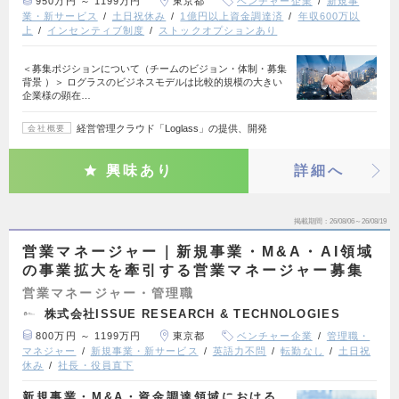
950万円 ～ 1199万円
東京都
ベンチャー企業
新規事
業・新サービス
土日祝休み
1億円以上資金調達済
年収600万以
上
インセンティブ制度
ストックオプションあり
＜募集ポジションについて（チームのビジョン・体制・募集
背景 ）＞ ログラスのビジネスモデルは比較的規模の大きい
企業様の顕在…
経営管理クラウド「Loglass」の提供、開発
会社概要
興味あり
詳細へ
掲載期間
26/08/06～26/08/19
営業マネージャー｜新規事業・M&A・AI領域
の事業拡大を牽引する営業マネージャー募集
営業マネージャー・管理職
株式会社ISSUE RESEARCH & TECHNOLOGIES
800万円 ～ 1199万円
東京都
ベンチャー企業
管理職・
マネジャー
新規事業・新サービス
英語力不問
転勤なし
土日祝
休み
社長・役員直下
新規事業・M&A・資金調達領域における