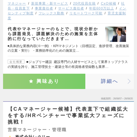
マネジャー
新規事業・新サービス
20代役員在籍
CxO候補
社
長・役員直下
事業責任者
サービス責任者
年収600万以上
イン
センティブ制度
フレックス勤務
リモートワーク可能
育児支援制
度
代表やマネージャーのもとで、現状分析か
ら課題発見、課題解決のための施策を主体
的に行なっていただきます…
◾️具体的な業務内容(※一例) ・KPIマネジメント（目標設定、進捗管理、改善施策
の立案・実行） ・業務効率化のための施策立…
■ジョブリー建設 建設専門の人材サービスとして業界トップクラス
会社概要
の実績を誇り、施工管理技士・建築士等の有資格者登録数も業界…
興味あり
詳細へ
掲載期間
26/08/07～26/08/20
【CAマネージャー候補】代表直下で組織拡大
をする/HRベンチャーで事業拡大フェーズに
挑戦！
営業マネージャー・管理職
株式会社レクリー