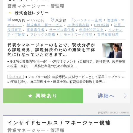
営業マネージャー・管理職
株式会社レクリー
600万円 ～ 899万円
東京都
ベンチャー企業
管理職・マ
ネジャー
新規事業・新サービス
20代役員在籍
CxO候補
社長・
役員直下
事業責任者
サービス責任者
年収600万以上
インセン
ティブ制度
フレックス勤務
リモートワーク可能
育児支援制度
代表やマネージャーのもとで、現状分析か
ら課題発見、課題解決のための施策を主体
的に行なっていただきます…
◾️具体的な業務内容(※一例) ・KPIマネジメント（目標設定、進捗管理、改善施策
の立案・実行） ・業務効率化のための施策立…
■ジョブリー建設 建設専門の人材サービスとして業界トップクラス
会社概要
の実績を誇り、施工管理技士・建築士等の有資格者登録数も業界…
興味あり
詳細へ
掲載期間
26/08/07～26/08/20
インサイドセールス / マネージャー候補
営業マネージャー・管理職