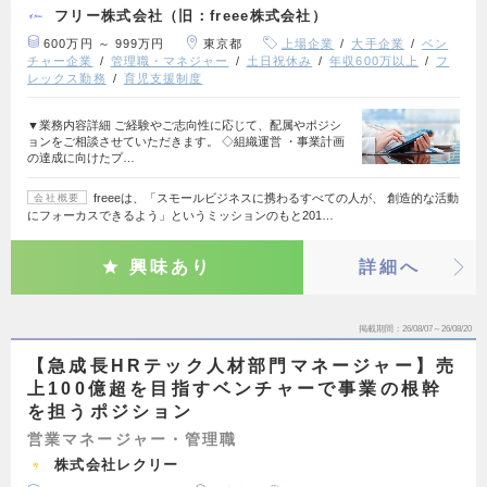
フリー株式会社（旧：freee株式会社）
600万円 ～ 999万円
東京都
上場企業
大手企業
ベン
チャー企業
管理職・マネジャー
土日祝休み
年収600万以上
フ
レックス勤務
育児支援制度
▼業務内容詳細 ご経験やご志向性に応じて、配属やポジシ
ョンをご相談させていただきます。 ◇組織運営 ・事業計画
の達成に向けたプ…
freeeは、「スモールビジネスに携わるすべての人が、 創造的な活動
会社概要
にフォーカスできるよう」というミッションのもと201…
興味あり
詳細へ
掲載期間
26/08/07～26/08/20
【急成長HRテック人材部門マネージャー】売
上100億超を目指すベンチャーで事業の根幹
を担うポジション
営業マネージャー・管理職
株式会社レクリー