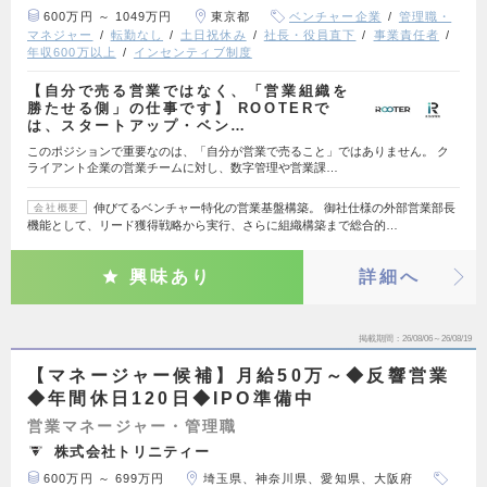
600万円 ～ 1049万円
東京都
ベンチャー企業
管理職・
マネジャー
転勤なし
土日祝休み
社長・役員直下
事業責任者
年収600万以上
インセンティブ制度
【自分で売る営業ではなく、「営業組織を
勝たせる側」の仕事です】 ROOTERで
は、スタートアップ・ベン…
このポジションで重要なのは、「自分が営業で売ること」ではありません。 ク
ライアント企業の営業チームに対し、数字管理や営業課…
伸びてるベンチャー特化の営業基盤構築。 御社仕様の外部営業部長
会社概要
機能として、リード獲得戦略から実行、さらに組織構築まで総合的…
興味あり
詳細へ
掲載期間
26/08/06～26/08/19
【マネージャー候補】月給50万～◆反響営業
◆年間休日120日◆IPO準備中
営業マネージャー・管理職
株式会社トリニティー
600万円 ～ 699万円
埼玉県、神奈川県、愛知県、大阪府