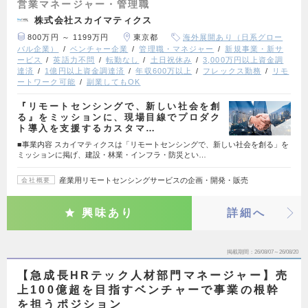
営業マネージャー・管理職
株式会社スカイマティクス
800万円 ～ 1199万円
東京都
海外展開あり（日系グロー
バル企業）
ベンチャー企業
管理職・マネジャー
新規事業・新サ
ービス
英語力不問
転勤なし
土日祝休み
3,000万円以上資金調
達済
1億円以上資金調達済
年収600万以上
フレックス勤務
リモ
ートワーク可能
副業してもOK
『リモートセンシングで、新しい社会を創
る』をミッションに、現場目線でプロダク
ト導入を支援するカスタマ…
■事業内容 スカイマティクスは「リモートセンシングで、新しい社会を創る」を
ミッションに掲げ、建設・林業・インフラ・防災とい…
産業用リモートセンシングサービスの企画・開発・販売
会社概要
興味あり
詳細へ
掲載期間
26/08/07～26/08/20
【急成長HRテック人材部門マネージャー】売
上100億超を目指すベンチャーで事業の根幹
を担うポジション