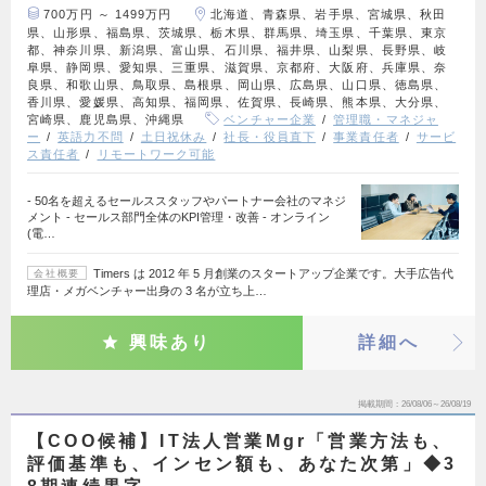
700万円 ～ 1499万円
北海道、青森県、岩手県、宮城県、秋田
県、山形県、福島県、茨城県、栃木県、群馬県、埼玉県、千葉県、東京
都、神奈川県、新潟県、富山県、石川県、福井県、山梨県、長野県、岐
阜県、静岡県、愛知県、三重県、滋賀県、京都府、大阪府、兵庫県、奈
良県、和歌山県、鳥取県、島根県、岡山県、広島県、山口県、徳島県、
香川県、愛媛県、高知県、福岡県、佐賀県、長崎県、熊本県、大分県、
宮崎県、鹿児島県、沖縄県
ベンチャー企業
管理職・マネジャ
ー
英語力不問
土日祝休み
社長・役員直下
事業責任者
サービ
ス責任者
リモートワーク可能
- 50名を超えるセールススタッフやパートナー会社のマネジ
メント - セールス部門全体のKPI管理・改善 - オンライン
(電…
Timers は 2012 年 5 月創業のスタートアップ企業です。大手広告代
会社概要
理店・メガベンチャー出身の 3 名が立ち上…
興味あり
詳細へ
掲載期間
26/08/06～26/08/19
【COO候補】IT法人営業Mgr「営業方法も、
評価基準も、インセン額も、あなた次第」◆3