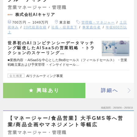
営業マネージャー・管理職
株式会社AIキャリア
700万円 ～ 1049万円
東京都
管理職・マネジャー
土日
祝休み
20代役員在籍
社長・役員直下
事業責任者
年収600万以
上
世界初のAIコンピテンシーデータマッチ
ング駆使したAISaaSの営業戦略 ・トラ
クションのスケーリング…
■業務内容 ・AISaaSを中心としたBtoBセールス（フィールドセールス） ・営業
戦略立案および予実管理 ・インサイドセール…
AIリクルーティング事業
会社概要
興味あり
詳細へ
掲載期間
26/08/06～26/08/19
【マネージャー/食品営業】大手GMS等へ営
業/商品企画やマネジメント等幅広
営業マネージャー・管理職