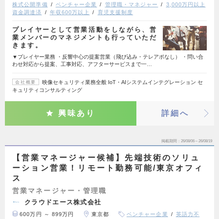
株式公開準備
ベンチャー企業
管理職・マネジャー
3,000万円以上
資金調達済
年収600万以上
育児支援制度
プレイヤーとして営業活動をしながら、営
業メンバーのマネジメントも行っていただ
きます。
▼プレイヤー業務 ・反響中心の提案営業（飛び込み・テレアポなし） ・問い合
わせ対応から提案、工事対応、アフターサービスまで一…
映像セキュリティ業務全般 IoT・AIシステムインテグレーション セ
会社概要
キュリティコンサルティング
興味あり
詳細へ
掲載期間
26/08/06～26/08/19
【営業マネージャー候補】先端技術のソリュ
ーション営業！リモート勤務可能/東京オフィ
ス
営業マネージャー・管理職
クラウドエース株式会社
600万円 ～ 899万円
東京都
ベンチャー企業
英語力不