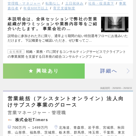
管理職・マネジャー
転勤なし
土日祝休み
社長・役員直下
事業
責任者
年収600万以上
育児支援制度
本説明会は、全体セッションで弊社の営業
組織が持つミッションや業務内容等をご紹
介いたします。 事業会社の…
説明会に参加された方に限り、通常より期間の短い特別選考フローにお進みいた
だけます。 下記概要をご確認いただき、ぜひ奮ってご…
戦略・業務・ITに関するコンサルティングサービスでクライアント
会社概要
の事業展開 を支援する日本発の総合コンサルティングファーム
興味あり
詳細へ
掲載期間
26/08/06～26/08/19
営業統括（アシスタントオンライン）法人向
けサブスク事業のグロース
営業マネージャー・管理職
株式会社Timers
700万円 ～ 1499万円
北海道、青森県、岩手県、宮城県、秋田
県、山形県、福島県、茨城県、栃木県、群馬県、埼玉県、千葉県、東京