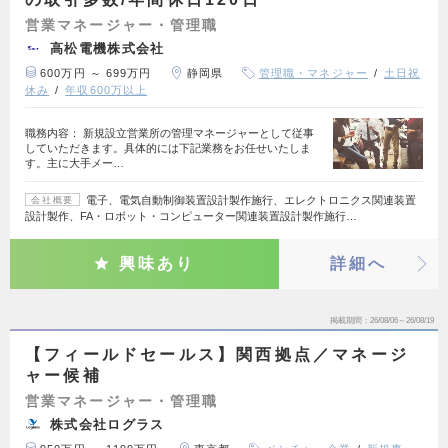
営業マネージャー・管理職
高松電機株式会社
600万円 ～ 699万円
静岡県
管理職・マネジャー
土日祝
休み
年収600万以上
職務内容： 新規設立営業所の管理マネージャーとして従事
していただきます。具体的には下記業務をお任せいたしま
す。主に大手メー…
電子、電気自動制御装置設計製作施行、エレクトロニクス関連装置
会社概要
設計製作、FA・ロボット・コンピューター関連装置設計製作施行…
興味あり
詳細へ
掲載期間
26/08/06～26/08/19
【フィールドセールス】関西拠点／マネージ
ャー候補
営業マネージャー・管理職
株式会社ログラス