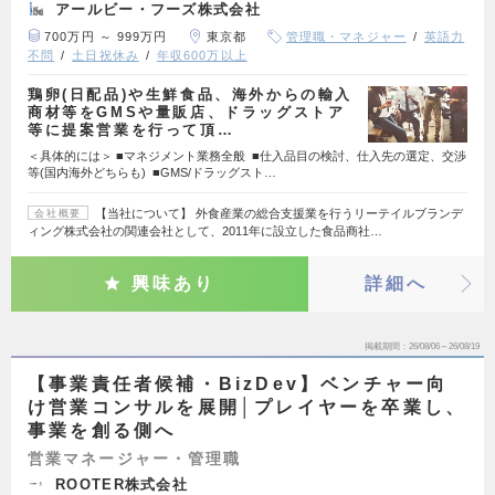
アールビー・フーズ株式会社
700万円 ～ 999万円
東京都
管理職・マネジャー
英語力
不問
土日祝休み
年収600万以上
鶏卵(日配品)や生鮮食品、海外からの輸入
商材等をGMSや量販店、ドラッグストア
等に提案営業を行って頂…
＜具体的には＞ ■マネジメント業務全般 ■仕入品目の検討、仕入先の選定、交渉
等(国内海外どちらも) ■GMS/ドラッグスト…
【当社について】 外食産業の総合支援業を行うリーテイルブランデ
会社概要
ィング株式会社の関連会社として、2011年に設立した食品商社…
興味あり
詳細へ
掲載期間
26/08/06～26/08/19
【事業責任者候補・BizDev】ベンチャー向
け営業コンサルを展開│プレイヤーを卒業し、
事業を創る側へ
営業マネージャー・管理職
ROOTER株式会社