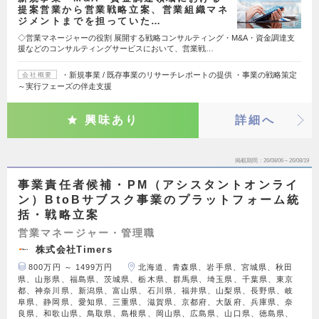
提案営業から営業戦略立案、営業組織マネ
ジメントまでを担っていた…
◇営業マネージャーの役割 展開する戦略コンサルティング・M&A・資金調達支
援などのコンサルティングサービスにおいて、営業戦…
・新規事業 / 既存事業のリサーチレポートの提供 ・事業の戦略策定
会社概要
～実⾏フェーズの伴⾛支援
興味あり
詳細へ
掲載期間
26/08/06～26/08/19
事業責任者候補・PM（アシスタントオンライ
ン）BtoBサブスク事業のプラットフォーム統
括・戦略立案
営業マネージャー・管理職
株式会社Timers
800万円 ～ 1499万円
北海道、青森県、岩手県、宮城県、秋田
県、山形県、福島県、茨城県、栃木県、群馬県、埼玉県、千葉県、東京
都、神奈川県、新潟県、富山県、石川県、福井県、山梨県、長野県、岐
阜県、静岡県、愛知県、三重県、滋賀県、京都府、大阪府、兵庫県、奈
良県、和歌山県、鳥取県、島根県、岡山県、広島県、山口県、徳島県、