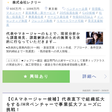
株式会社レクリー
600万円 ～ 1099万円
東京都
ベンチャー企業
管理職・
マネジャー
新規事業・新サービス
20代役員在籍
CxO候補
社
長・役員直下
事業責任者
サービス責任者
年収600万以上
イン
センティブ制度
フレックス勤務
リモートワーク可能
育児支援制
度
代表やマネージャーのもとで、現状分析か
ら課題発見、課題解決のための施策を主体
的に行なっていただきます…
◾️具体的な業務内容(※一例) ・新規営業（リスト作成、アプローチ、条件交渉、
契約締結まで一気通貫） ・既存顧客への求人情報…
■ジョブリー建設 建設専門の人材サービスとして業界トップクラス
会社概要
の実績を誇り、施工管理技士・建築士等の有資格者登録数も業界…
興味あり
詳細へ
掲載期間
26/08/07～26/08/20
【CAマネージャー候補】代表直下で組織拡大
をする/HRベンチャーで事業拡大フェーズに
挑戦！