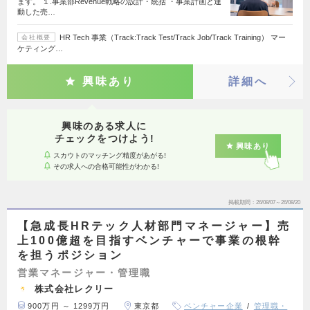
ます。 １.事業部Revenue戦略の設計・統括 ・事業計画と連
動した売…
HR Tech 事業（Track:Track Test/Track Job/Track Training） マー
会社概要
ケティング…
興味あり
詳細へ
興味のある求人に
チェックをつけよう!
興味あり
スカウトのマッチング精度があがる!
その求人への合格可能性がわかる!
掲載期間
26/08/07～26/08/20
【急成長HRテック人材部門マネージャー】売
上100億超を目指すベンチャーで事業の根幹
を担うポジション
営業マネージャー・管理職
株式会社レクリー
900万円 ～ 1299万円
東京都
ベンチャー企業
管理職・