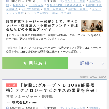
800万円 ～ 1299万円
東京都
ベンチャー企業
英語力不
問
転勤なし
土日祝休み
3,000万円以上資金調達済
1億円以上資
金調達済
20代役員在籍
社長・役員直下
年収600万以上
インセ
ンティブ制度
フレックス勤務
副業してもOK
設置営業マネージャー候補として、デベロ
ッパー・投資法人・不動産ファンド・管理
会社などの不動産プレイヤ…
▍ポジション概要 2024年10月に三菱地所へのM&A・グループジョインを発表し
た当社は、更なる事業拡大フェーズを迎えてい…
オフィスビルのエレベーターで広告メディアを運営。エレベーター
会社概要
空間を中心にESG評価UP/管理情報DX化サイネージを設置し…
興味あり
詳細へ
掲載期間
26/08/06～26/08/19
【伊藤忠グループ × BizOps部長候
NEW
補】テクノロジーでビジネスの限界を突破！
営業マネージャー・管理職
株式会社Belong
700万円 ～ 1099万円
東京都
ベンチャー企業
管理職・