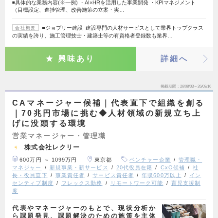
◾️具体的な業務内容(※一例) ・AI×HRを活用した事業開発 ・KPIマネジメント
（目標設定、進捗管理、改善施策の立案・実…
■ジョブリー建設 建設専門の人材サービスとして業界トップクラス
会社概要
の実績を誇り、施工管理技士・建築士等の有資格者登録数も業界…
興味あり
詳細へ
掲載期間
26/08/03～26/08/16
CAマネージャー候補｜代表直下で組織を創る
｜70兆円市場に挑む◆人材領域の新規立ち上
げに没頭する環境
営業マネージャー・管理職
株式会社レクリー
600万円 ～ 1099万円
東京都
ベンチャー企業
管理職・
マネジャー
新規事業・新サービス
20代役員在籍
CxO候補
社
長・役員直下
事業責任者
サービス責任者
年収600万以上
イン
センティブ制度
フレックス勤務
リモートワーク可能
育児支援制
度
代表やマネージャーのもとで、現状分析か
ら課題発見、課題解決のための施策を主体