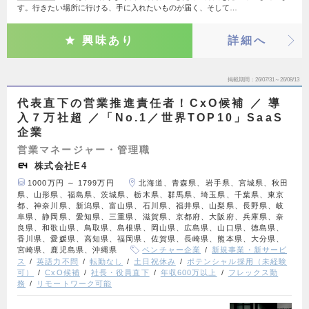
す。行きたい場所に行ける、手に入れたいものが届く、そして…
興味あり
詳細へ
掲載期間
26/07/31～26/08/13
代表直下の営業推進責任者！CxO候補 ／ 導
入７万社超 ／「No.1／世界TOP10」SaaS
企業
営業マネージャー・管理職
株式会社E4
1000万円 ～ 1799万円
北海道、青森県、岩手県、宮城県、秋田
県、山形県、福島県、茨城県、栃木県、群馬県、埼玉県、千葉県、東京
都、神奈川県、新潟県、富山県、石川県、福井県、山梨県、長野県、岐
阜県、静岡県、愛知県、三重県、滋賀県、京都府、大阪府、兵庫県、奈
良県、和歌山県、鳥取県、島根県、岡山県、広島県、山口県、徳島県、
香川県、愛媛県、高知県、福岡県、佐賀県、長崎県、熊本県、大分県、
宮崎県、鹿児島県、沖縄県
ベンチャー企業
新規事業・新サービ
ス
英語力不問
転勤なし
土日祝休み
ポテンシャル採用（未経験
可）
CxO候補
社長・役員直下
年収600万以上
フレックス勤
務
リモートワーク可能