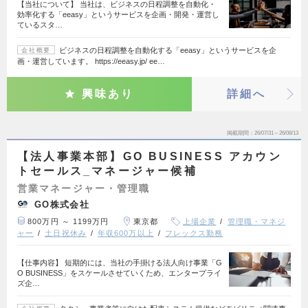
【当社について】 当社は、ビジネスの日程調整を自動化・
効率化する「eeasy」というサービスを企画・開発・運営し
ているスタ…
ビジネスの日程調整を自動化する「eeasy」というサービスを企
会社概要
画・運営しています。 https://eeasy.jp/ ee…
興味あり
詳細へ
掲載期間
26/07/31～26/08/13
【法人事業本部】GO BUSINESS アカウン
トセールス_マネージャー候補
営業マネージャー・管理職
GO株式会社
800万円 ～ 1199万円
東京都
上場企業
管理職・マネジ
ャー
土日祝休み
年収600万以上
フレックス勤務
【仕事内容】 短期的には、当社の手掛ける法人向け事業「G
O BUSINESS」をスケールさせていくため、エンタープライ
ズ企…