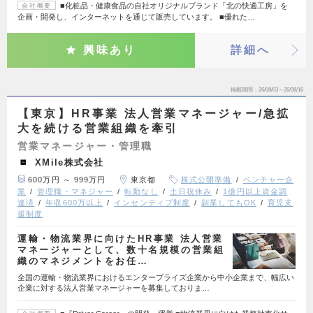
■化粧品・健康食品の自社オリジナルブランド「北の快適工房」を
会社概要
企画・開発し、インターネットを通じて販売しています。 ■優れた…
興味あり
詳細へ
掲載期間
26/08/03～26/08/16
【東京】HR事業 法人営業マネージャー/急拡
大を続ける営業組織を牽引
営業マネージャー・管理職
XMile株式会社
600万円 ～ 999万円
東京都
株式公開準備
ベンチャー企
業
管理職・マネジャー
転勤なし
土日祝休み
1億円以上資金調
達済
年収600万以上
インセンティブ制度
副業してもOK
育児支
援制度
運輸・物流業界に向けたHR事業 法人営業
マネージャーとして、数十名規模の営業組
織のマネジメントをお任…
全国の運輸・物流業界におけるエンタープライズ企業から中小企業まで、幅広い
企業に対する法人営業マネージャーを募集しておりま…