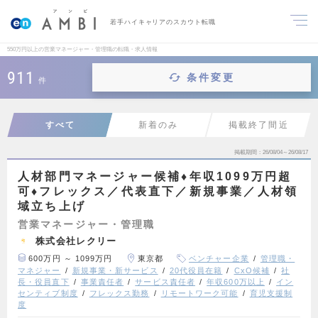
若手ハイキャリアのスカウト転職
550万円以上の営業マネージャー・管理職の転職・求人情報
911
条件変更
件
すべて
新着のみ
掲載終了間近
掲載期間
26/08/04～26/08/17
人材部門マネージャー候補♦年収1099万円超
可♦フレックス／代表直下／新規事業／人材領
域立ち上げ
営業マネージャー・管理職
株式会社レクリー
600万円 ～ 1099万円
東京都
ベンチャー企業
管理職・
マネジャー
新規事業・新サービス
20代役員在籍
CxO候補
社
長・役員直下
事業責任者
サービス責任者
年収600万以上
イン
センティブ制度
フレックス勤務
リモートワーク可能
育児支援制
度