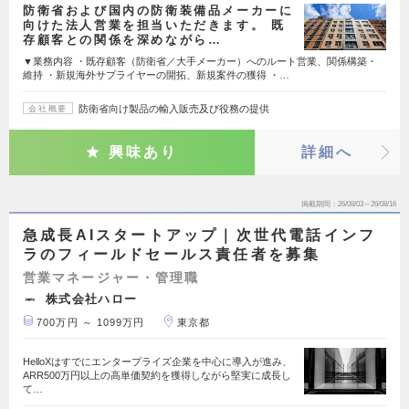
防衛省および国内の防衛装備品メーカーに
向けた法人営業を担当いただきます。 既
存顧客との関係を深めながら…
▼業務内容 ・既存顧客（防衛省／大手メーカー）へのルート営業、関係構築・
維持 ・新規海外サプライヤーの開拓、新規案件の獲得 ・…
防衛省向け製品の輸入販売及び役務の提供
会社概要
興味あり
詳細へ
掲載期間
26/08/03～26/08/16
急成長AIスタートアップ｜次世代電話インフ
ラのフィールドセールス責任者を募集
営業マネージャー・管理職
株式会社ハロー
700万円 ～ 1099万円
東京都
HelloXはすでにエンタープライズ企業を中心に導入が進み、
ARR500万円以上の高単価契約を獲得しながら堅実に成長し
て…