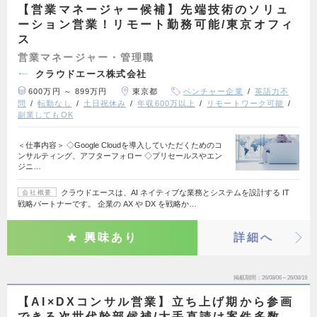
【営業マネージャー候補】先端技術のソリュ
ーション営業！リモート勤務可能/東京オフィ
ス
営業マネージャー・管理職
クラウドエース株式会社
600万円 ～ 899万円
東京都
ベンチャー企業
英語力不
問
転勤なし
土日祝休み
年収600万以上
リモートワーク可能
副業してもOK
＜仕事内容＞ ◇Google Cloudを導入していただくためのコ
ンサルティング、アフターフォロー ◇プリセールスやエン
ジニ…
クラウドエースは、AI ネイティブな業務とシステムを設計する IT
会社概要
戦略パートナーです。 企業の AX や DX を戦略か…
興味あり
詳細へ
掲載期間
26/08/06～26/08/19
【AI×DXコンサル営業】立ち上げ期から参画
できる次世代幹部候補/大手直請け案件多数