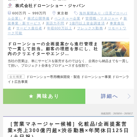
株式会社ドローンショー・ジャパン
600万円 ～ 999万円
東京都
海外展開あり（日系グローバ
ル企業）
株式公開準備
ベンチャー企業
管理職・マネジャー
新
規事業・新サービス
英語力不問
1億円以上資金調達済
事業責任
者
サービス責任者
年収600万以上
フレックス勤務
リモートワ
ーク可能
ドローンショーの企画提案から進行管理ま
で一貫して担当。顧客の理想を形にし、社
内のクリエイターやエンジ…
当社の営業は、単にサービスを販売するのではなく、企画から納品までを一貫し
て担い、プロジェクト全体をプロデュースする役割で…
ドローンショー専用機体開発・製造 ドローンショー事業 ドローンラ
会社概要
イト広告事業
興味あり
詳細へ
掲載期間
26/08/04～26/08/17
［営業マネージャー候補］化粧品/企画提案営
業×売上300億円超×渋谷勤務×年間休日125日
（土日祝）