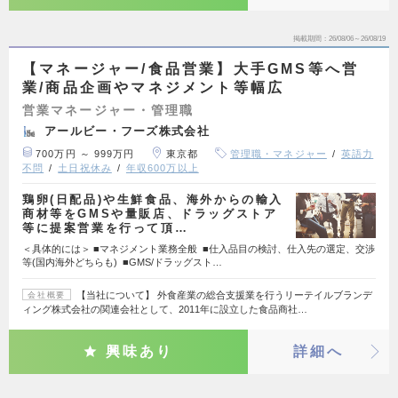
掲載期間
26/08/06～26/08/19
【マネージャー/食品営業】大手GMS等へ営
業/商品企画やマネジメント等幅広
営業マネージャー・管理職
アールビー・フーズ株式会社
700万円 ～ 999万円
東京都
管理職・マネジャー
英語力
不問
土日祝休み
年収600万以上
鶏卵(日配品)や生鮮食品、海外からの輸入
商材等をGMSや量販店、ドラッグストア
等に提案営業を行って頂…
＜具体的には＞ ■マネジメント業務全般 ■仕入品目の検討、仕入先の選定、交渉
等(国内海外どちらも) ■GMS/ドラッグスト…
【当社について】 外食産業の総合支援業を行うリーテイルブランデ
会社概要
ィング株式会社の関連会社として、2011年に設立した食品商社…
興味あり
詳細へ