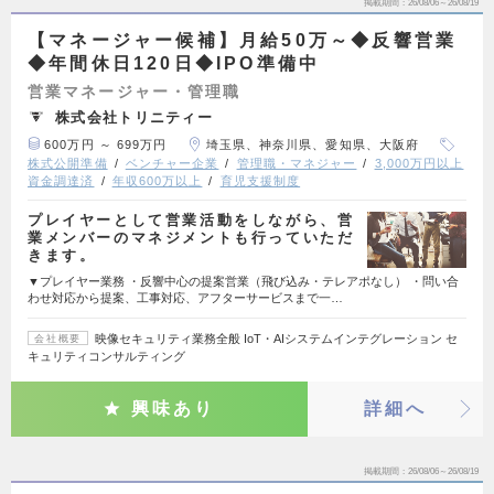
掲載期間
26/08/06～26/08/19
【マネージャー候補】月給50万～◆反響営業
◆年間休日120日◆IPO準備中
営業マネージャー・管理職
株式会社トリニティー
600万円 ～ 699万円
埼玉県、神奈川県、愛知県、大阪府
株式公開準備
ベンチャー企業
管理職・マネジャー
3,000万円以上
資金調達済
年収600万以上
育児支援制度
プレイヤーとして営業活動をしながら、営
業メンバーのマネジメントも行っていただ
きます。
▼プレイヤー業務 ・反響中心の提案営業（飛び込み・テレアポなし） ・問い合
わせ対応から提案、工事対応、アフターサービスまで一…
映像セキュリティ業務全般 IoT・AIシステムインテグレーション セ
会社概要
キュリティコンサルティング
興味あり
詳細へ
掲載期間
26/08/06～26/08/19