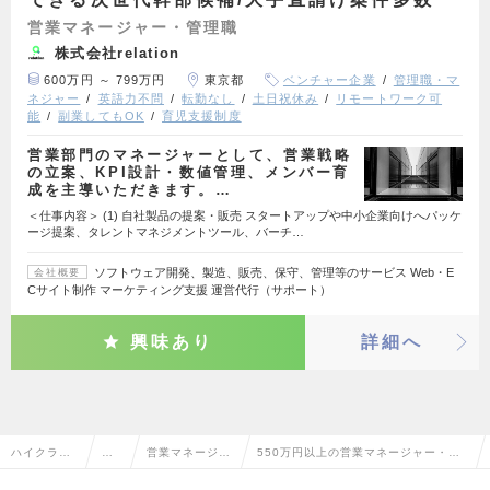
営業マネージャー・管理職
株式会社relation
600万円 ～ 799万円
東京都
ベンチャー企業
管理職・マ
ネジャー
英語力不問
転勤なし
土日祝休み
リモートワーク可
能
副業してもOK
育児支援制度
営業部門のマネージャーとして、営業戦略
の立案、KPI設計・数値管理、メンバー育
成を主導いただきます。…
＜仕事内容＞ (1) 自社製品の提案・販売 スタートアップや中小企業向けへパッケ
ージ提案、タレントマネジメントツール、バーチ…
ソフトウェア開発、製造、販売、保守、管理等のサービス Web・E
会社概要
Cサイト制作 マーケティング支援 運営代行（サポート）
興味あり
詳細へ
ハイクラス
営
営業マネージャ
550万円以上の営業マネージャー・管
求人TOP
業
ー・管理職
理職の転職・求人情報一覧