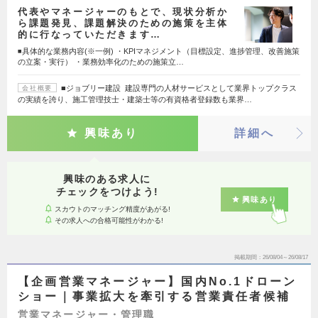
代表やマネージャーのもとで、現状分析か
ら課題発見、課題解決のための施策を主体
的に行なっていただきます…
◾️具体的な業務内容(※一例) ・KPIマネジメント（目標設定、進捗管理、改善施策
の立案・実行） ・業務効率化のための施策立…
■ジョブリー建設 建設専門の人材サービスとして業界トップクラス
会社概要
の実績を誇り、施工管理技士・建築士等の有資格者登録数も業界…
興味あり
詳細へ
興味のある求人に
チェックをつけよう!
興味あり
スカウトのマッチング精度があがる!
その求人への合格可能性がわかる!
掲載期間
26/08/04～26/08/17
【企画営業マネージャー】国内No.1ドローン
ショー｜事業拡大を牽引する営業責任者候補
営業マネージャー・管理職