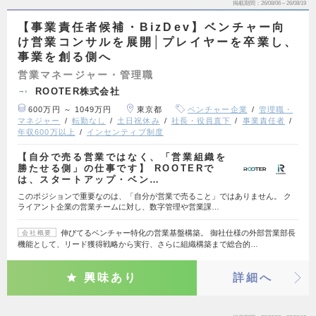
掲載期間
26/08/06～26/08/19
【事業責任者候補・BizDev】ベンチャー向
け営業コンサルを展開│プレイヤーを卒業し、
事業を創る側へ
営業マネージャー・管理職
ROOTER株式会社
600万円 ～ 1049万円
東京都
ベンチャー企業
管理職・
マネジャー
転勤なし
土日祝休み
社長・役員直下
事業責任者
年収600万以上
インセンティブ制度
【自分で売る営業ではなく、「営業組織を
勝たせる側」の仕事です】 ROOTERで
は、スタートアップ・ベン…
このポジションで重要なのは、「自分が営業で売ること」ではありません。 ク
ライアント企業の営業チームに対し、数字管理や営業課…
伸びてるベンチャー特化の営業基盤構築。 御社仕様の外部営業部長
会社概要
機能として、リード獲得戦略から実行、さらに組織構築まで総合的…
興味あり
詳細へ