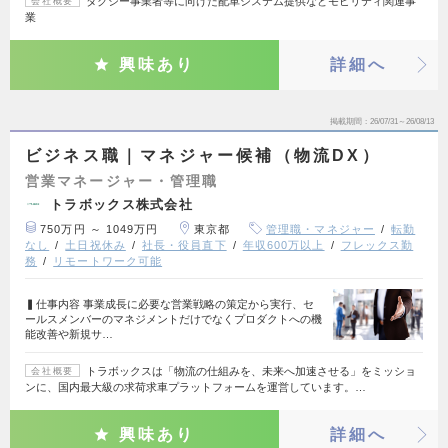
タクシー事業者等に向けた配車システム提供などモビリティ関連事
会社概要
業
興味あり
詳細へ
掲載期間
26/07/31～26/08/13
ビジネス職｜マネジャー候補（物流DX）
営業マネージャー・管理職
トラボックス株式会社
750万円 ～ 1049万円
東京都
管理職・マネジャー
転勤
なし
土日祝休み
社長・役員直下
年収600万以上
フレックス勤
務
リモートワーク可能
▍仕事内容 事業成長に必要な営業戦略の策定から実行、セ
ールスメンバーのマネジメントだけでなくプロダクトへの機
能改善や新規サ…
トラボックスは「物流の仕組みを、未来へ加速させる」をミッショ
会社概要
ンに、国内最大級の求荷求車プラットフォームを運営しています。…
興味あり
詳細へ