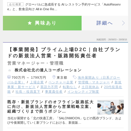
グローバルに急成長する AI レストラン予約サービス「AutoReserv
会社概要
e」と、飲食店向け All in One Re…
興味あり
詳細へ
掲載期間
26/08/03～26/08/16
【事業開発】プライム上場D2C｜自社ブラン
ドの新規法人営業・販路開拓責任者
営業マネージャー・管理職
株式会社北の達人コーポレーション
700万円 ～ 1799万円
東京都
海外展開あり（日系グロー
バル企業）
上場企業
ベンチャー企業
管理職・マネジャー
新規
事業・新サービス
英語力不問
転勤なし
土日祝休み
20代役員在
籍
社長・役員直下
事業責任者
インセンティブ制度
既存・新規ブランドのオフライン販路拡大
に向け、新規法人営業から営業戦略立案、
組織づくりまで担うポジシ…
当社が展開する「北の快適工房」「SALONMOON」などの既存ブランド、およ
び今後展開していく新ブランドにおける、新規販…