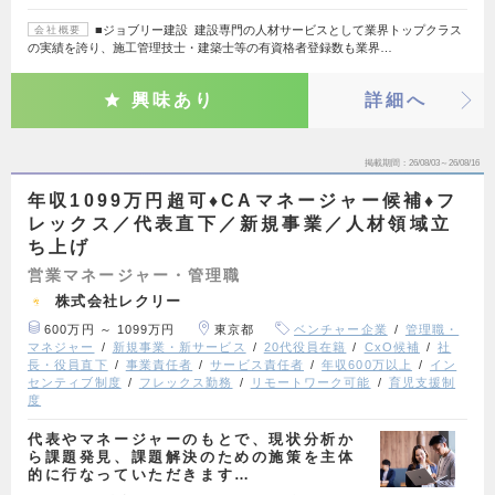
■ジョブリー建設 建設専門の人材サービスとして業界トップクラス
会社概要
の実績を誇り、施工管理技士・建築士等の有資格者登録数も業界…
興味あり
詳細へ
掲載期間
26/08/03～26/08/16
年収1099万円超可♦CAマネージャー候補♦フ
レックス／代表直下／新規事業／人材領域立
ち上げ
営業マネージャー・管理職
株式会社レクリー
600万円 ～ 1099万円
東京都
ベンチャー企業
管理職・
マネジャー
新規事業・新サービス
20代役員在籍
CxO候補
社
長・役員直下
事業責任者
サービス責任者
年収600万以上
イン
センティブ制度
フレックス勤務
リモートワーク可能
育児支援制
度
代表やマネージャーのもとで、現状分析か
ら課題発見、課題解決のための施策を主体
的に行なっていただきます…