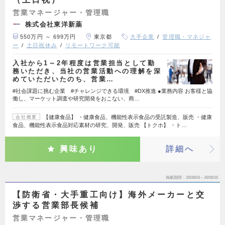
営業マネージャー・管理職
株式会社東洋新薬
550万円 ～ 699万円
東京都
大手企業
管理職・マネジャ
ー
土日祝休み
リモートワーク可能
入社から1～2年程度は営業担当として勤
務いただき、当社の営業活動への理解を深
めていただいたのち、営業…
#社会課題に挑む企業 #チャレンジできる環境 #DX推進 ●業務内容 お客様と協
働し、マーケット調査や研究開発をおこない、商…
【健康食品】 ・健康食品、機能性表示食品の受託製造、販売 ・健康
会社概要
食品、機能性表示食品対応素材の研究、開発、販売 【トクホ】 ・ト…
興味あり
詳細へ
掲載期間
26/08/03～26/08/16
【防衛省・大手重工向け】海外メーカーと交
渉する営業部長候補
営業マネージャー・管理職