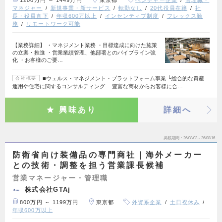
マネジャー
新規事業・新サービス
転勤なし
20代役員在籍
社
長・役員直下
年収600万以上
インセンティブ制度
フレックス勤
務
リモートワーク可能
【業務詳細】 ・マネジメント業務 ・目標達成に向けた施策
の立案・推進 ・営業業績管理、他部署とのパイプライン強
化 ・お客様のご要…
■ウェルス・マネジメント・プラットフォーム事業 └総合的な資産
会社概要
運用や住宅に関するコンサルティング 豊富な商材からお客様に合…
興味あり
詳細へ
掲載期間
26/08/03～26/08/16
防衛省向け装備品の専門商社｜海外メーカー
との技術・調整を担う営業課長候補
営業マネージャー・管理職
株式会社GTAj
800万円 ～ 1199万円
東京都
外資系企業
土日祝休み
年収600万以上