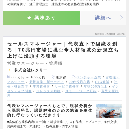
の実績を誇り、施工管理技士・建築士等の有資格者登録数も業界…
興味あり
詳細へ
掲載期間
26/08/03～26/08/16
セールスマネージャー｜代表直下で組織を創
る｜70兆円市場に挑む◆人材領域の新規立ち
上げに没頭する環境
営業マネージャー・管理職
株式会社レクリー
600万円 ～ 1099万円
東京都
ベンチャー企業
管理職・
マネジャー
新規事業・新サービス
20代役員在籍
CxO候補
社
長・役員直下
事業責任者
サービス責任者
年収600万以上
イン
センティブ制度
フレックス勤務
リモートワーク可能
育児支援制
度
代表やマネージャーのもとで、現状分析か
ら課題発見、課題解決のための施策を主体
的に行なっていただきます…
◾️具体的な業務内容(※一例) ・新規営業（リスト作成、アプローチ、条件交渉、
契約締結まで一気通貫） ・既存顧客への求人情報…