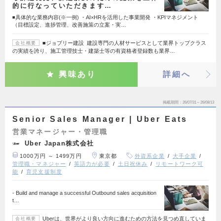
的に行なっていただきます…
◾️具体的な業務内容(※一例) ・AI×HRを活用した事業開発 ・KPIマネジメント
（目標設定、進捗管理、改善施策の立案・実…
■ジョブリー建設 建設専門の人材サービスとして業界トップクラス
会社概要
の実績を誇り、施工管理技士・建築士等の有資格者登録数も業界…
興味あり
詳細へ
掲載期間
26/07/31～26/08/13
Senior Sales Manager | Uber Eats
営業マネージャー・管理職
Uber Japan株式会社
1000万円 ～ 1499万円
東京都
外資系企業
大手企業
管理職・マネジャー
英語力が必要
土日祝休み
リモートワーク可
能
育児支援制度
- Build and manage a successful Outbound sales acquisition
t…
Uberは、世界がより良い方向に進むための方法を見つめ直していま
会社概要