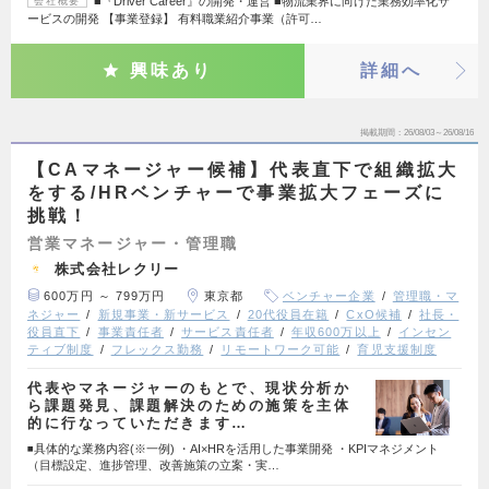
■『Driver Career』の開発・運営 ■物流業界に向けた業務効率化サ
会社概要
ービスの開発 【事業登録】 有料職業紹介事業（許可…
興味あり
詳細へ
掲載期間
26/08/03～26/08/16
【CAマネージャー候補】代表直下で組織拡大
をする/HRベンチャーで事業拡大フェーズに
挑戦！
営業マネージャー・管理職
株式会社レクリー
600万円 ～ 799万円
東京都
ベンチャー企業
管理職・マ
ネジャー
新規事業・新サービス
20代役員在籍
CxO候補
社長・
役員直下
事業責任者
サービス責任者
年収600万以上
インセン
ティブ制度
フレックス勤務
リモートワーク可能
育児支援制度
代表やマネージャーのもとで、現状分析か
ら課題発見、課題解決のための施策を主体
的に行なっていただきます…
◾️具体的な業務内容(※一例) ・AI×HRを活用した事業開発 ・KPIマネジメント
（目標設定、進捗管理、改善施策の立案・実…