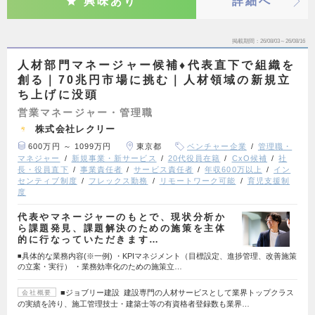
興味あり
詳細へ
掲載期間
26/08/03～26/08/16
人材部門マネージャー候補♦代表直下で組織を
創る｜70兆円市場に挑む｜人材領域の新規立
ち上げに没頭
営業マネージャー・管理職
株式会社レクリー
600万円 ～ 1099万円
東京都
ベンチャー企業
管理職・
マネジャー
新規事業・新サービス
20代役員在籍
CxO候補
社
長・役員直下
事業責任者
サービス責任者
年収600万以上
イン
センティブ制度
フレックス勤務
リモートワーク可能
育児支援制
度
代表やマネージャーのもとで、現状分析か
ら課題発見、課題解決のための施策を主体
的に行なっていただきます…
◾️具体的な業務内容(※一例) ・KPIマネジメント（目標設定、進捗管理、改善施策
の立案・実行） ・業務効率化のための施策立…
■ジョブリー建設 建設専門の人材サービスとして業界トップクラス
会社概要
の実績を誇り、施工管理技士・建築士等の有資格者登録数も業界…