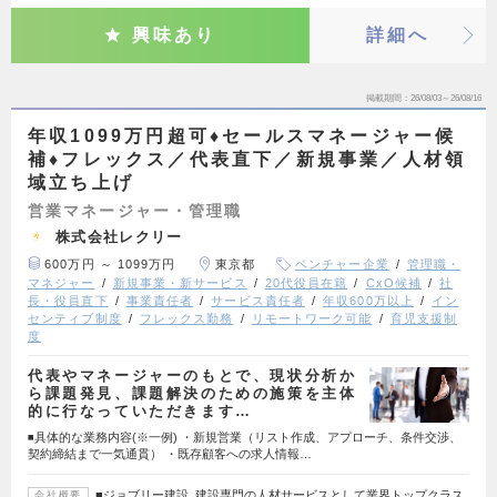
興味あり
詳細へ
掲載期間
26/08/03～26/08/16
年収1099万円超可♦セールスマネージャー候
補♦フレックス／代表直下／新規事業／人材領
域立ち上げ
営業マネージャー・管理職
株式会社レクリー
600万円 ～ 1099万円
東京都
ベンチャー企業
管理職・
マネジャー
新規事業・新サービス
20代役員在籍
CxO候補
社
長・役員直下
事業責任者
サービス責任者
年収600万以上
イン
センティブ制度
フレックス勤務
リモートワーク可能
育児支援制
度
代表やマネージャーのもとで、現状分析か
ら課題発見、課題解決のための施策を主体
的に行なっていただきます…
◾️具体的な業務内容(※一例) ・新規営業（リスト作成、アプローチ、条件交渉、
契約締結まで一気通貫） ・既存顧客への求人情報…
■ジョブリー建設 建設専門の人材サービスとして業界トップクラス
会社概要