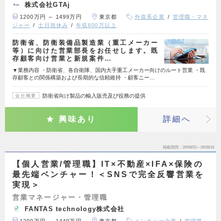
株式会社GTAj
1200万円 ～ 1499万円
東京都
外資系企業
管理職・マネ
ジャー
土日祝休み
年収600万以上
防衛省、防衛装備品製造業（重工メーカー
等）に向けた営業部長をお任せします。既
存顧客向け営業と新規案件…
▼業務内容 ・防衛省、各自衛隊、国内大手重工メーカー向けのルート営業 ・既
存顧客との関係構築および長期的な信頼維持 ・顧客ニー…
防衛省向け製品の輸入販売及び役務の提供
会社概要
興味あり
詳細へ
掲載期間
26/08/03～26/08/16
【個人営業/管理職】IT×不動産×IFA×保険の
最先端ベンチャー！＜SNSで完全反響営業を
実現＞
営業マネージャー・管理職
FANTAS technology株式会社
1200万円 ～ 1449万円
東京都
ベンチャー企業
管理職・