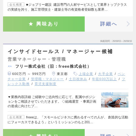
■ジョブリー建設 建設専門の人材サービスとして業界トップクラス
会社概要
の実績を誇り、施工管理技士・建築士等の有資格者登録数も業界…
興味あり
詳細へ
掲載期間
26/08/03～26/08/16
インサイドセールス / マネージャー候補
営業マネージャー・管理職
フリー株式会社（旧：freee株式会社）
600万円 ～ 999万円
東京都
上場企業
大手企業
ベン
チャー企業
管理職・マネジャー
土日祝休み
年収600万以上
フ
レックス勤務
育児支援制度
▼業務内容詳細 ご経験やご志向性に応じて、配属やポジシ
ョンをご相談させていただきます。 ◇組織運営 ・事業計画
の達成に向けたプ…
freeeは、「スモールビジネスに携わるすべての人が、 創造的な活動
会社概要
にフォーカスできるよう」というミッションのもと201…