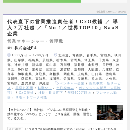
掲載期間
26/07/31～26/08/13
代表直下の営業推進責任者！CxO候補 ／ 導
入７万社超 ／「No.1／世界TOP10」SaaS
企業
営業マネージャー・管理職
株式会社E4
1000万円 ～ 1799万円
北海道、青森県、岩手県、宮城県、秋田
県、山形県、福島県、茨城県、栃木県、群馬県、埼玉県、千葉県、東京
都、神奈川県、新潟県、富山県、石川県、福井県、山梨県、長野県、岐
阜県、静岡県、愛知県、三重県、滋賀県、京都府、大阪府、兵庫県、奈
良県、和歌山県、鳥取県、島根県、岡山県、広島県、山口県、徳島県、
香川県、愛媛県、高知県、福岡県、佐賀県、長崎県、熊本県、大分県、
宮崎県、鹿児島県、沖縄県
ベンチャー企業
新規事業・新サービ
ス
英語力不問
転勤なし
土日祝休み
ポテンシャル採用（未経験
可）
CxO候補
社長・役員直下
年収600万以上
フレックス勤
務
リモートワーク可能
【当社について】 当社は、ビジネスの日程調整を自動化・
効率化する「eeasy」というサービスを企画・開発・運営し
ているスタ…
ビジネスの日程調整を自動化する「eeasy」というサービスを企
会社概要