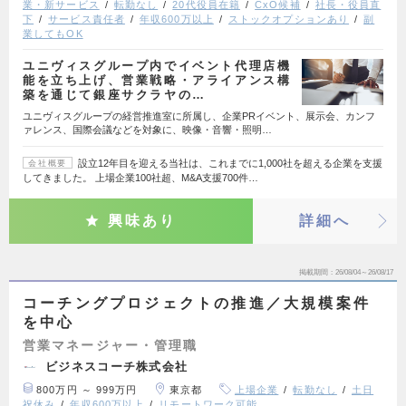
業・新サービス
転勤なし
20代役員在籍
CxO候補
社長・役員直
下
サービス責任者
年収600万以上
ストックオプションあり
副
業してもOK
ユニヴィスグループ内でイベント代理店機
能を立ち上げ、営業戦略・アライアンス構
築を通じて銀座サクラヤの…
ユニヴィスグループの経営推進室に所属し、企業PRイベント、展示会、カンフ
ァレンス、国際会議などを対象に、映像・音響・照明…
設立12年目を迎える当社は、これまでに1,000社を超える企業を支援
会社概要
してきました。 上場企業100社超、M&A支援700件…
興味あり
詳細へ
掲載期間
26/08/04～26/08/17
コーチングプロジェクトの推進／大規模案件
を中心
営業マネージャー・管理職
ビジネスコーチ株式会社
800万円 ～ 999万円
東京都
上場企業
転勤なし
土日
祝休み
年収600万以上
リモートワーク可能