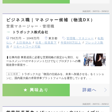
掲載期間
26/07/31～26/08/13
ビジネス職｜マネジャー候補（物流DX）
営業マネージャー・管理職
トラボックス株式会社
750万円 ～ 1049万円
東京都
管理職・マネジャー
転勤
なし
土日祝休み
社長・役員直下
年収600万以上
フレックス勤
務
リモートワーク可能
▍仕事内容 事業成長に必要な営業戦略の策定から実行、セ
ールスメンバーのマネジメントだけでなくプロダクトへの機
能改善や新規サ…
トラボックスは「物流の仕組みを、未来へ加速させる」をミッショ
会社概要
ンに、国内最大級の求荷求車プラットフォームを運営しています。…
興味あり
詳細へ
掲載期間
26/07/31～26/08/13