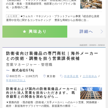
【業務詳細】 ・マネジメント業務 ・目標達成に向けた施策
の立案・推進 ・営業業績管理、他部署とのパイプライン強
化 ・お客様のご要…
■ウェルス・マネジメント・プラットフォーム事業 └総合的な資産
会社概要
運用や住宅に関するコンサルティング 豊富な商材からお客様に合…
興味あり
詳細へ
掲載期間
26/08/03～26/08/16
防衛省向け装備品の専門商社｜海外メーカー
との技術・調整を担う営業課長候補
営業マネージャー・管理職
株式会社GTAj
800万円 ～ 1199万円
東京都
外資系企業
土日祝休み
年収600万以上
防衛省および国内の防衛装備品メーカーに
向けた法人営業を担当いただきます。 既
存顧客との関係を深めながら…
▼業務内容 ・既存顧客（防衛省／大手メーカー）へのルート営業、関係構築・
維持 ・新規海外サプライヤーの開拓、新規案件の獲得 ・…