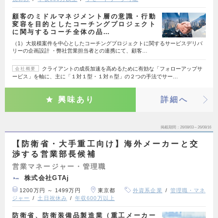
顧客のミドルマネジメント層の意識・行動
変容を目的としたコーチングプロジェクト
に関与するコーチ全体の品…
（1）大規模案件を中心としたコーチングプロジェクトに関するサービスデリバ
リーの企画設計 ・弊社営業担当者との連携にて、顧客…
クライアントの成長加速を高めるために有効な「フォローアップサ
会社概要
ービス」を軸に、主に「１対１型・１対ｎ型」の２つの手法でサー…
興味あり
詳細へ
掲載期間
26/08/03～26/08/16
【防衛省・大手重工向け】海外メーカーと交
渉する営業部長候補
営業マネージャー・管理職
株式会社GTAj
1200万円 ～ 1499万円
東京都
外資系企業
管理職・マネ
ジャー
土日祝休み
年収600万以上
防衛省、防衛装備品製造業（重工メーカー