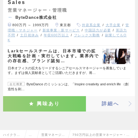
Sales
営業マネージャー・管理職
ByteDance株式会社
800万円 ～ 1999万円
東京都
外資系企業
大手企業
管
理職・マネジャー
新規事業・新サービス
中国語力が必要
英語力
不問
土日祝休み
年収600万以上
フレックス勤務
副業してもO
K
Larkセールスチームは、日本市場での拡
大戦略を計画・実行しています。業界内で
の存在感、ブランド認知…
日本オフィスの拡大をリードするシニアセールスマネージャーを募集していま
す。まずは個人貢献者としてご活躍いただきますが、将…
ByteDance のミッションは、「Inspire creativity and enrich life （創
会社概要
造性を刺…
興味あり
詳細へ
ハイクラス
営
営業マネージャ
750万円以上の営業マネージャー・管