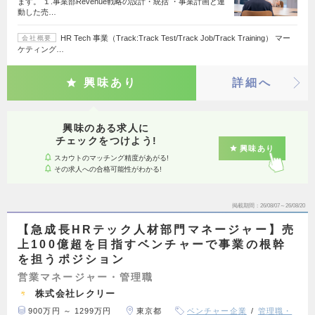
ます。 １.事業部Revenue戦略の設計・統括 ・事業計画と連
動した売…
HR Tech 事業（Track:Track Test/Track Job/Track Training） マー
会社概要
ケティング…
興味あり
詳細へ
興味のある求人に
チェックをつけよう!
興味あり
スカウトのマッチング精度があがる!
その求人への合格可能性がわかる!
掲載期間
26/08/07～26/08/20
【急成長HRテック人材部門マネージャー】売
上100億超を目指すベンチャーで事業の根幹
を担うポジション
営業マネージャー・管理職
株式会社レクリー
900万円 ～ 1299万円
東京都
ベンチャー企業
管理職・