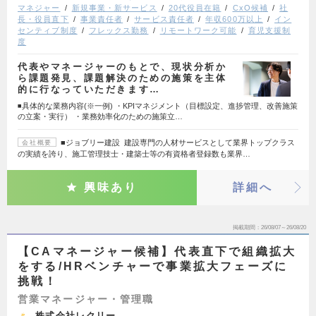
マネジャー
新規事業・新サービス
20代役員在籍
CxO候補
社
長・役員直下
事業責任者
サービス責任者
年収600万以上
イン
センティブ制度
フレックス勤務
リモートワーク可能
育児支援制
度
代表やマネージャーのもとで、現状分析か
ら課題発見、課題解決のための施策を主体
的に行なっていただきます…
◾️具体的な業務内容(※一例) ・KPIマネジメント（目標設定、進捗管理、改善施策
の立案・実行） ・業務効率化のための施策立…
■ジョブリー建設 建設専門の人材サービスとして業界トップクラス
会社概要
の実績を誇り、施工管理技士・建築士等の有資格者登録数も業界…
興味あり
詳細へ
掲載期間
26/08/07～26/08/20
【CAマネージャー候補】代表直下で組織拡大
をする/HRベンチャーで事業拡大フェーズに
挑戦！
営業マネージャー・管理職
株式会社レクリー