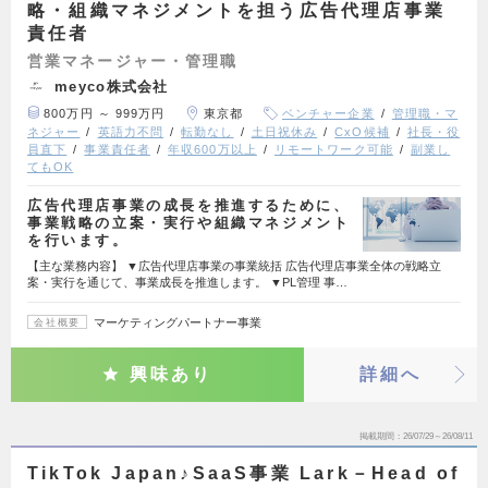
略・組織マネジメントを担う広告代理店事業
責任者
営業マネージャー・管理職
meyco株式会社
800万円 ～ 999万円
東京都
ベンチャー企業
管理職・マ
ネジャー
英語力不問
転勤なし
土日祝休み
CxO候補
社長・役
員直下
事業責任者
年収600万以上
リモートワーク可能
副業し
てもOK
広告代理店事業の成長を推進するために、
事業戦略の立案・実行や組織マネジメント
を行います。
【主な業務内容】 ▼広告代理店事業の事業統括 広告代理店事業全体の戦略立
案・実行を通じて、事業成長を推進します。 ▼PL管理 事…
マーケティングパートナー事業
会社概要
興味あり
詳細へ
掲載期間
26/07/29～26/08/11
TikTok Japan♪SaaS事業 Lark－Head of