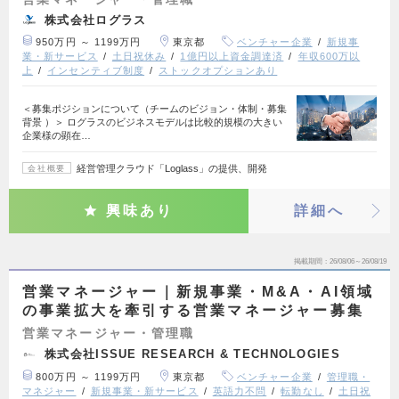
株式会社ログラス
950万円 ～ 1199万円
東京都
ベンチャー企業
新規事
業・新サービス
土日祝休み
1億円以上資金調達済
年収600万以
上
インセンティブ制度
ストックオプションあり
＜募集ポジションについて（チームのビジョン・体制・募集
背景 ）＞ ログラスのビジネスモデルは比較的規模の大きい
企業様の顕在…
経営管理クラウド「Loglass」の提供、開発
会社概要
興味あり
詳細へ
掲載期間
26/08/06～26/08/19
営業マネージャー｜新規事業・M&A・AI領域
の事業拡大を牽引する営業マネージャー募集
営業マネージャー・管理職
株式会社ISSUE RESEARCH & TECHNOLOGIES
800万円 ～ 1199万円
東京都
ベンチャー企業
管理職・
マネジャー
新規事業・新サービス
英語力不問
転勤なし
土日祝