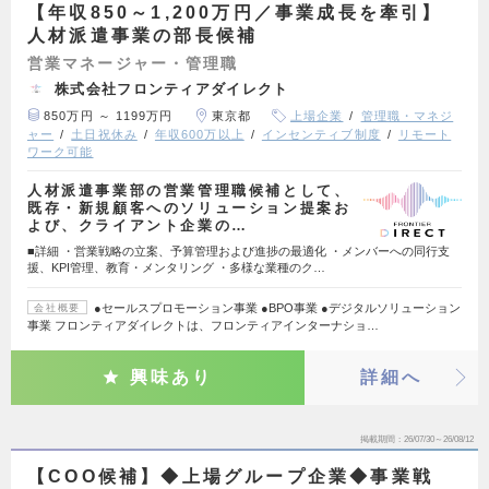
【年収850～1,200万円／事業成長を牽引】
人材派遣事業の部長候補
営業マネージャー・管理職
株式会社フロンティアダイレクト
850万円 ～ 1199万円
東京都
上場企業
管理職・マネジ
ャー
土日祝休み
年収600万以上
インセンティブ制度
リモート
ワーク可能
人材派遣事業部の営業管理職候補として、
既存・新規顧客へのソリューション提案お
よび、クライアント企業の…
■詳細 ・営業戦略の立案、予算管理および進捗の最適化 ・メンバーへの同行支
援、KPI管理、教育・メンタリング ・多様な業種のク…
●セールスプロモーション事業 ●BPO事業 ●デジタルソリューション
会社概要
事業 フロンティアダイレクトは、フロンティアインターナショ…
興味あり
詳細へ
掲載期間
26/07/30～26/08/12
【COO候補】◆上場グループ企業◆事業戦