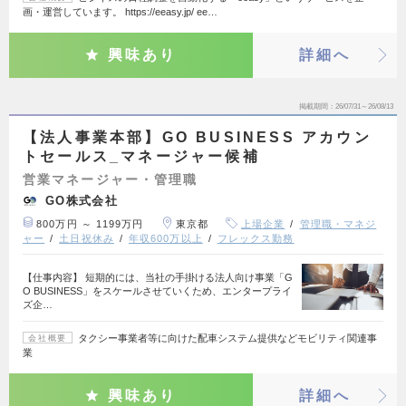
画・運営しています。 https://eeasy.jp/ ee…
興味あり
詳細へ
掲載期間
26/07/31～26/08/13
【法人事業本部】GO BUSINESS アカウン
トセールス_マネージャー候補
営業マネージャー・管理職
GO株式会社
800万円 ～ 1199万円
東京都
上場企業
管理職・マネジ
ャー
土日祝休み
年収600万以上
フレックス勤務
【仕事内容】 短期的には、当社の手掛ける法人向け事業「G
O BUSINESS」をスケールさせていくため、エンタープライ
ズ企…
タクシー事業者等に向けた配車システム提供などモビリティ関連事
会社概要
業
興味あり
詳細へ