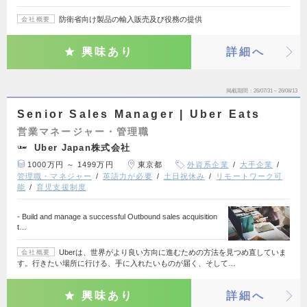
防衛省向け製品の輸入販売及び役務の提供
会社概要
興味あり
詳細へ
掲載期間
26/07/31～26/08/13
Senior Sales Manager | Uber Eats
営業マネージャー・管理職
Uber Japan株式会社
1000万円 ～ 1499万円
東京都
外資系企業
大手企業
管理職・マネジャー
英語力が必要
土日祝休み
リモートワーク可
能
育児支援制度
- Build and manage a successful Outbound sales acquisition
t…
Uberは、世界がより良い方向に進むための方法を見つめ直していま
会社概要
す。行きたい場所に行ける、手に入れたいものが届く、そして…
興味あり
詳細へ