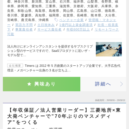
都、神奈川県、新潟県、富山県、石川県、福井県、山梨県、長野県、岐
阜県、静岡県、愛知県、三重県、滋賀県、京都府、大阪府、兵庫県、奈
良県、和歌山県、鳥取県、島根県、岡山県、広島県、山口県、徳島県、
香川県、愛媛県、高知県、福岡県、佐賀県、長崎県、熊本県、大分県、
宮崎県、鹿児島県、沖縄県
ベンチャー企業
管理職・マネジャ
ー
英語力不問
土日祝休み
1億円以上資金調達済
社長・役員直
下
事業責任者
サービス責任者
年収600万以上
リモートワーク
可能
法人向けにオンラインアシスタントを提供するサブスクリプ
ション型のサービスですので、SaaSプロダクトに近いザ・
モデル型で…
Timers は 2012 年 5 月創業のスタートアップ企業です。大手広告代
会社概要
理店・メガベンチャー出身の 3 名が立ち上…
興味あり
詳細へ
掲載期間
26/08/06～26/08/19
【年収保証／法人営業リーダー】三菱地所×東
大発ベンチャーで"70年ぶりのマスメディ
ア"をつくる