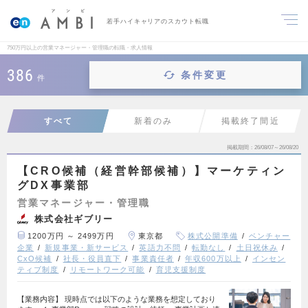
若手ハイキャリアのスカウト転職
750万円以上の営業マネージャー・管理職の転職・求人情報
386
条件変更
件
すべて
新着のみ
掲載終了間近
掲載期間
26/08/07～26/08/20
【CRO候補（経営幹部候補）】マーケティン
グDX事業部
営業マネージャー・管理職
株式会社ギブリー
1200万円 ～ 2499万円
東京都
株式公開準備
ベンチャー
企業
新規事業・新サービス
英語力不問
転勤なし
土日祝休み
CxO候補
社長・役員直下
事業責任者
年収600万以上
インセン
ティブ制度
リモートワーク可能
育児支援制度
【業務内容】 現時点では以下のような業務を想定しており