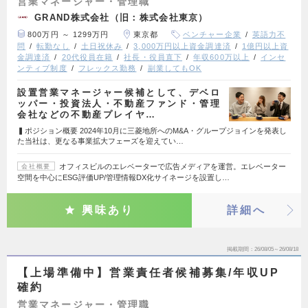
営業マネージャー・管理職
GRAND株式会社（旧：株式会社東京）
800万円 ～ 1299万円
東京都
ベンチャー企業
英語力不
問
転勤なし
土日祝休み
3,000万円以上資金調達済
1億円以上資
金調達済
20代役員在籍
社長・役員直下
年収600万以上
インセ
ンティブ制度
フレックス勤務
副業してもOK
設置営業マネージャー候補として、デベロ
ッパー・投資法人・不動産ファンド・管理
会社などの不動産プレイヤ…
▍ポジション概要 2024年10月に三菱地所へのM&A・グループジョインを発表し
た当社は、更なる事業拡大フェーズを迎えてい…
オフィスビルのエレベーターで広告メディアを運営。エレベーター
会社概要
空間を中心にESG評価UP/管理情報DX化サイネージを設置し…
興味あり
詳細へ
掲載期間
26/08/05～26/08/18
【上場準備中】営業責任者候補募集/年収UP
確約
営業マネージャー・管理職