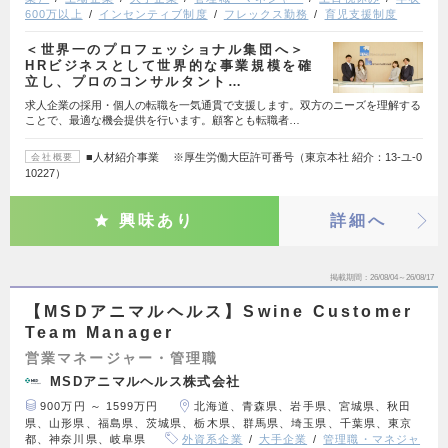
600万以上
インセンティブ制度
フレックス勤務
育児支援制度
＜世界一のプロフェッショナル集団へ＞
HRビジネスとして世界的な事業規模を確
立し、プロのコンサルタント…
求人企業の採用・個人の転職を一気通貫で支援します。双方のニーズを理解する
ことで、最適な機会提供を行います。顧客とも転職者…
■人材紹介事業 ※厚生労働大臣許可番号（東京本社 紹介：13-ユ-0
会社概要
10227）
興味あり
詳細へ
掲載期間
26/08/04～26/08/17
【MSDアニマルヘルス】Swine Customer
Team Manager
営業マネージャー・管理職
MSDアニマルヘルス株式会社
900万円 ～ 1599万円
北海道、青森県、岩手県、宮城県、秋田
県、山形県、福島県、茨城県、栃木県、群馬県、埼玉県、千葉県、東京
都、神奈川県、岐阜県
外資系企業
大手企業
管理職・マネジャ