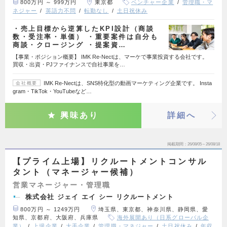
800万円 ～ 999万円
東京都
ベンチャー企業
管理職・マ
ネジャー
英語力不問
転勤なし
土日祝休み
・売上目標から逆算したKPI設計（商談
数・受注率・単価） ・重要案件は自分も
商談・クロージング ・提案資…
【事業・ポジション概要】 IMK Re-Nectは、マーケで事業投資する会社です。
買収・出資・PJファイナンスで自社事業を…
IMK Re-Nectは、SNS特化型の動画マーケティング企業です。 Insta
会社概要
gram・TikTok・YouTubeなど…
興味あり
詳細へ
掲載期間
26/08/05～26/08/18
【プライム上場】リクルートメントコンサル
タント（マネージャー候補）
営業マネージャー・管理職
株式会社 ジェイ エイ シー リクルートメント
800万円 ～ 1249万円
埼玉県、東京都、神奈川県、静岡県、愛
知県、京都府、大阪府、兵庫県
海外展開あり（日系グローバル企
業）
上場企業
大手企業
管理職・マネジャー
土日祝休み
年収