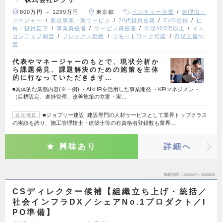
800万円 ～ 1299万円
東京都
ベンチャー企業
管理職・
マネジャー
新規事業・新サービス
20代役員在籍
CxO候補
社
長・役員直下
事業責任者
サービス責任者
年収600万以上
イン
センティブ制度
フレックス勤務
リモートワーク可能
育児支援制
度
代表やマネージャーのもとで、現状分析か
ら課題発見、課題解決のための施策を主体
的に行なっていただきます…
◾️具体的な業務内容(※一例) ・AI×HRを活用した事業開発 ・KPIマネジメント
（目標設定、進捗管理、改善施策の立案・実…
■ジョブリー建設 建設専門の人材サービスとして業界トップクラス
会社概要
の実績を誇り、施工管理技士・建築士等の有資格者登録数も業界…
興味あり
詳細へ
掲載期間
26/08/07～26/08/20
CSディレクター候補【組織立ち上げ・統括／
社会インフラDX／シェアNo.1プロダクト／I
PO準備】