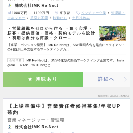
株式会社IMK Re-Nect
1000万円 ～ 1199万円
東京都
ベンチャー企業
管理職・
マネジャー
英語力不問
転勤なし
土日祝休み
・営業組織をゼロから作る ・狙う市場・
顧客・提供価値・価格・契約モデルを設計
・初期は自分も商談・クロー…
【事業・ポジション概要】 IMK Re-Nectは、SNS動画広告を起点にクライアント
の利益創出を支援するマーケティングカ…
IMK Re-Nectは、SNS特化型の動画マーケティング企業です。 Insta
会社概要
gram・TikTok・YouTubeなど…
興味あり
詳細へ
掲載期間
26/08/05～26/08/18
【上場準備中】営業責任者候補募集/年収UP
確約
営業マネージャー・管理職
株式会社IMK Re-Nect