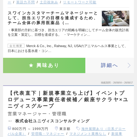
ー
英語力不問
土日祝休み
リモートワーク可能
スワインカスタマーチームマネージャーと
して、担当エリアの目標を達成するため、
チーム全体の豚用医薬品（…
・事業部の方針に基づき、担当エリアの戦略を明確にしてチーム全体の販売計画
を立案・策定し、目標を達成する。 ・マーケティン…
Merck & Co., Inc., Rahway, NJ, USAのアニマルヘルス事業として、
会社概要
日本における畜水産・コン…
興味あり
詳細へ
掲載期間
26/08/04～26/08/17
【代表直下｜新規事業立ち上げ】イベントプ
ロデュース事業責任者候補／銀座サクラヤ×ユ
ニヴィスグループ
営業マネージャー・管理職
株式会社ユニヴィスコンサルティング
800万円 ～ 1999万円
東京都
海外展開あり（日系グロー
バル企業）
管理職・マネジャー
マネジメント業務なし
新規事