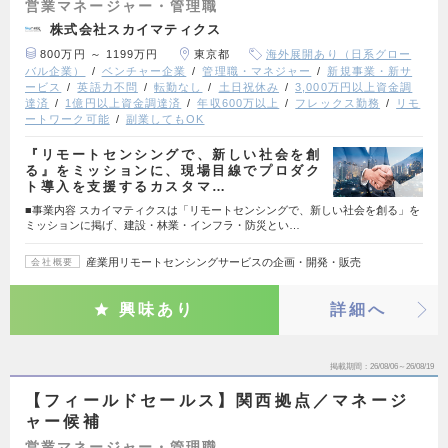
営業マネージャー・管理職
株式会社スカイマティクス
800万円 ～ 1199万円
東京都
海外展開あり（日系グロー
バル企業）
ベンチャー企業
管理職・マネジャー
新規事業・新サ
ービス
英語力不問
転勤なし
土日祝休み
3,000万円以上資金調
達済
1億円以上資金調達済
年収600万以上
フレックス勤務
リモ
ートワーク可能
副業してもOK
『リモートセンシングで、新しい社会を創
る』をミッションに、現場目線でプロダク
ト導入を支援するカスタマ…
■事業内容 スカイマティクスは「リモートセンシングで、新しい社会を創る」を
ミッションに掲げ、建設・林業・インフラ・防災とい…
産業用リモートセンシングサービスの企画・開発・販売
会社概要
興味あり
詳細へ
掲載期間
26/08/06～26/08/19
【フィールドセールス】関西拠点／マネージ
ャー候補
営業マネージャー・管理職