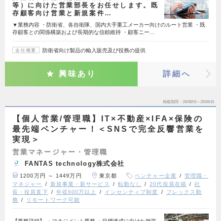
等）に向けた営業部長をお任せします。既
存顧客向け営業と新規案件…
▼業務内容 ・防衛省、各自衛隊、国内大手重工メーカー向けのルート営業 ・既
存顧客との関係構築および長期的な信頼維持 ・顧客ニー…
防衛省向け製品の輸入販売及び役務の提供
会社概要
興味あり
詳細へ
掲載期間
26/08/03～26/08/16
【個人営業/管理職】IT×不動産×IFA×保険の
最先端ベンチャー！＜SNSで完全反響営業を
実現＞
営業マネージャー・管理職
FANTAS technology株式会社
1200万円 ～ 1449万円
東京都
ベンチャー企業
管理職・
マネジャー
新規事業・新サービス
転勤なし
20代役員在籍
社
長・役員直下
年収600万以上
インセンティブ制度
フレックス勤
務
リモートワーク可能