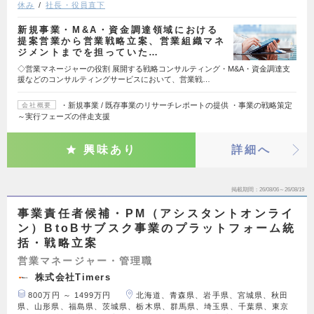
休み
社長・役員直下
新規事業・M&A・資金調達領域における
提案営業から営業戦略立案、営業組織マネ
ジメントまでを担っていた…
◇営業マネージャーの役割 展開する戦略コンサルティング・M&A・資金調達支
援などのコンサルティングサービスにおいて、営業戦…
・新規事業 / 既存事業のリサーチレポートの提供 ・事業の戦略策定
会社概要
～実⾏フェーズの伴⾛支援
興味あり
詳細へ
掲載期間
26/08/06～26/08/19
事業責任者候補・PM（アシスタントオンライ
ン）BtoBサブスク事業のプラットフォーム統
括・戦略立案
営業マネージャー・管理職
株式会社Timers
800万円 ～ 1499万円
北海道、青森県、岩手県、宮城県、秋田
県、山形県、福島県、茨城県、栃木県、群馬県、埼玉県、千葉県、東京