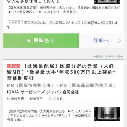
求人を多数保有しておりま…
【職務概要/募集背景】 低侵襲治療に強みを持つ、世界100ヶ国以上で展開するグ
ローバル医療機器メーカーの当社にて、不整脈治…
匿名求人のため、求人詳細につきましてはご面談時にお伝え致しま
会社概要
す。
興味あり
詳細へ
掲載期間
26/08/06～26/08/19
【北海道配属】医療分野の営業（未経
NEW
験MR）*業界最大手*年収500万円以上確約*
研修制度◎
MR（医薬情報担当者）・MS（医薬品卸販売担当者）
IQVIA サービシーズ ジャパン合同会社
500万円 ～ 649万円
北海道
【医療×営業の専門職／人の健康を支える「MR」というキャ
リアを歩みませんか？】 ■そもそもMRとは？ 「医薬情報担
当者（Me…