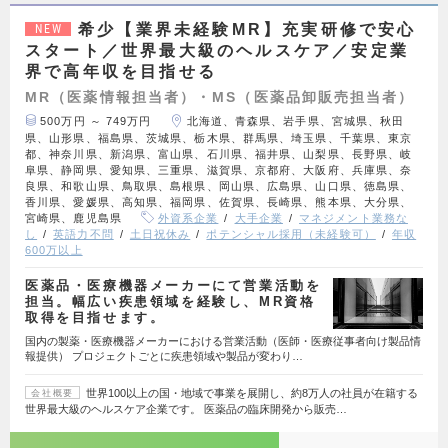
希少【業界未経験MR】充実研修で安心
NEW
スタート／世界最大級のヘルスケア／安定業
界で高年収を目指せる
MR（医薬情報担当者）・MS（医薬品卸販売担当者）
500万円 ～ 749万円
北海道、青森県、岩手県、宮城県、秋田
県、山形県、福島県、茨城県、栃木県、群馬県、埼玉県、千葉県、東京
都、神奈川県、新潟県、富山県、石川県、福井県、山梨県、長野県、岐
阜県、静岡県、愛知県、三重県、滋賀県、京都府、大阪府、兵庫県、奈
良県、和歌山県、鳥取県、島根県、岡山県、広島県、山口県、徳島県、
香川県、愛媛県、高知県、福岡県、佐賀県、長崎県、熊本県、大分県、
宮崎県、鹿児島県
外資系企業
大手企業
マネジメント業務な
し
英語力不問
土日祝休み
ポテンシャル採用（未経験可）
年収
600万以上
医薬品・医療機器メーカーにて営業活動を
担当。幅広い疾患領域を経験し、MR資格
取得を目指せます。
国内の製薬・医療機器メーカーにおける営業活動（医師・医療従事者向け製品情
報提供） プロジェクトごとに疾患領域や製品が変わり…
世界100以上の国・地域で事業を展開し、約8万人の社員が在籍する
会社概要
世界最大級のヘルスケア企業です。 医薬品の臨床開発から販売…