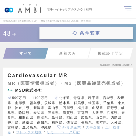
若手ハイキャリアのスカウト転職
北海道のMR（医薬情報担当者）・MS（医薬品卸販売担当者）の転職・求人情報
48
条件変更
件
すべて
新着のみ
掲載終了間近
掲載期間
26/08/04～26/08/17
Cardiovascular MR
MR（医薬情報担当者）・MS（医薬品卸販売担当者）
MSD株式会社
500万円 ～ 1199万円
北海道、青森県、岩手県、宮城県、秋田
県、山形県、福島県、茨城県、栃木県、群馬県、埼玉県、千葉県、東京
都、神奈川県、新潟県、富山県、石川県、福井県、山梨県、長野県、岐
阜県、静岡県、愛知県、三重県、滋賀県、京都府、大阪府、兵庫県、奈
良県、和歌山県、鳥取県、島根県、岡山県、広島県、山口県、徳島県、
香川県、愛媛県、高知県、福岡県、佐賀県、長崎県、熊本県、大分県、
宮崎県、鹿児島県、沖縄県
外資系企業
大手企業
土日祝休
み
フレックス勤務
リモートワーク可能