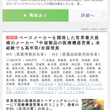
のリーディングカンパニーとしての地位を確立している。 医…
興味あり
詳細へ
掲載期間
26/08/07～26/08/20
ペースメーカーを開発した世界最大規
NEW
模のメーカー『中核製品の医療機器営業』未
経験でも高年収/全国増員
MR（医薬情報担当者）・MS（医薬品卸販売担当者）
450万円 ～ 899万円
北海道、青森県、岩手県、宮城県、秋田
県、山形県、福島県、茨城県、栃木県、群馬県、埼玉県、千葉県、東京
都、神奈川県、新潟県、富山県、石川県、福井県、山梨県、長野県、岐
阜県、静岡県、愛知県、三重県、滋賀県、京都府、大阪府、兵庫県、奈
良県、和歌山県、鳥取県、島根県、岡山県、広島県、山口県、徳島県、
香川県、愛媛県、高知県、福岡県、佐賀県、長崎県、熊本県、大分県、
宮崎県、鹿児島県
外資系企業
海外展開あり（日系グローバル企
業）
上場企業
大手企業
英語力不問
土日祝休み
ポテンシャル
採用（未経験可）
年収600万以上
インセンティブ制度
世界屈指の医療技術リーディングカンパニ
ーにて医療機器営業を行うことで、患者の
QOL（生活の質）の向上…