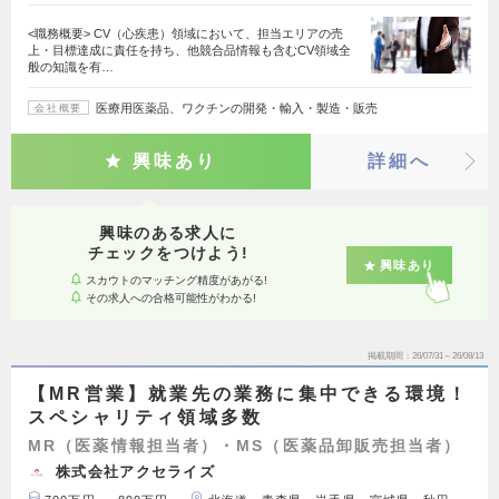
<職務概要> CV（心疾患）領域において、担当エリアの売
上・目標達成に責任を持ち、他競合品情報も含むCV領域全
般の知識を有…
医療用医薬品、ワクチンの開発・輸入・製造・販売
会社概要
興味あり
詳細へ
興味のある求人に
チェックをつけよう!
興味あり
スカウトのマッチング精度があがる!
その求人への合格可能性がわかる!
掲載期間
26/07/31～26/08/13
【MR営業】就業先の業務に集中できる環境！
スペシャリティ領域多数
MR（医薬情報担当者）・MS（医薬品卸販売担当者）
株式会社アクセライズ