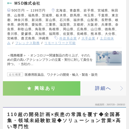
MSD株式会社
500万円 ～ 1199万円
北海道、青森県、岩手県、宮城県、秋田
県、山形県、福島県、茨城県、栃木県、群馬県、埼玉県、千葉県、東京
都、神奈川県、新潟県、富山県、石川県、福井県、山梨県、長野県、岐
阜県、静岡県、愛知県、三重県、滋賀県、京都府、大阪府、兵庫県、奈
良県、和歌山県、鳥取県、島根県、岡山県、広島県、山口県、徳島県、
香川県、愛媛県、高知県、福岡県、佐賀県、長崎県、熊本県、大分県、
宮崎県、鹿児島県、沖縄県
外資系企業
大手企業
土日祝休
み
フレックス勤務
リモートワーク可能
＜職務概要＞ ・オンコロジー関連製品の売り上げ、そのた
めの質の高いアクションプランの立案・実行に対して責任を
持つ。 ・当社の…
医療用医薬品、ワクチンの開発・輸入・製造・販売
会社概要
興味あり
詳細へ
掲載期間
26/07/28～26/08/10
110超の開発計画×疾患の常識を覆す◆全国募
集・領域未経験歓迎◆ソリューション営業×高
い専門性