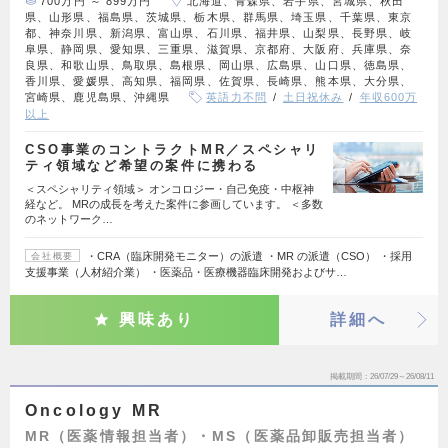
700万円 ～ 899万円
北海道、青森県、岩手県、宮城県、秋田
県、山形県、福島県、茨城県、栃木県、群馬県、埼玉県、千葉県、東京
都、神奈川県、新潟県、富山県、石川県、福井県、山梨県、長野県、岐
阜県、静岡県、愛知県、三重県、滋賀県、京都府、大阪府、兵庫県、奈
良県、和歌山県、鳥取県、島根県、岡山県、広島県、山口県、徳島県、
香川県、愛媛県、高知県、福岡県、佐賀県、長崎県、熊本県、大分県、
宮崎県、鹿児島県、沖縄県
英語力不問
土日祝休み
年収600万
以上
CSO事業のコントラクトMR／スペシャリ
ティ領域など希望の案件に携わる
＜スペシャリティ領域＞ オンコロジー・自己免疫・中枢神
経など。 MRの成長を考えた案件に参画しています。 ＜多数
のネットワーク…
・CRA（臨床開発モニター）の派遣 ・MR の派遣（CSO） ・採用
会社概要
支援事業（人材紹介業） ・医薬品・医療機器臨床開発およびサ…
興味あり
詳細へ
掲載期間
26/07/29～26/08/11
Oncology MR
MR（医薬情報担当者）・MS（医薬品卸販売担当者）