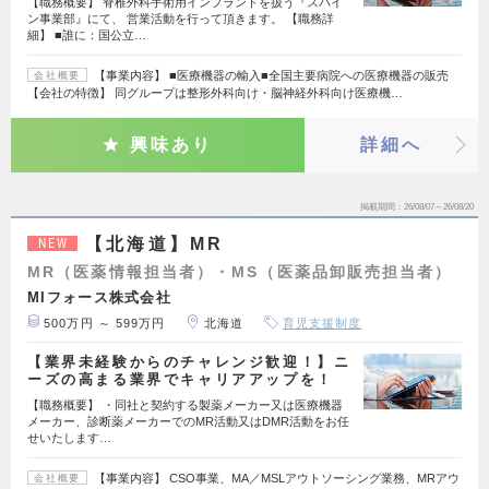
【職務概要】 脊椎外科手術用インプラントを扱う『スパイ
ン事業部』にて、 営業活動を行って頂きます。 【職務詳
細】 ■誰に：国公立…
【事業内容】 ■医療機器の輸入■全国主要病院への医療機器の販売
会社概要
【会社の特徴】 同グループは整形外科向け・脳神経外科向け医療機…
興味あり
詳細へ
掲載期間
26/08/07～26/08/20
【北海道】MR
NEW
MR（医薬情報担当者）・MS（医薬品卸販売担当者）
MIフォース株式会社
500万円 ～ 599万円
北海道
育児支援制度
【業界未経験からのチャレンジ歓迎！】ニ
ーズの高まる業界でキャリアアップを！
【職務概要】 ・同社と契約する製薬メーカー又は医療機器
メーカー、診断薬メーカーでのMR活動又はDMR活動をお任
せいたします…
【事業内容】 CSO事業、MA／MSLアウトソーシング業務、MRアウ
会社概要