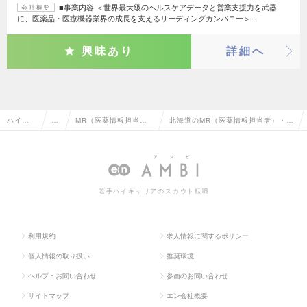
■事業内容 ＜世界最大級のヘルスケアデータと営業支援力を武器
会社概要
に、医薬品・医療機器業界の成長を支えるリーディングカンパニー＞…
興味あり
詳細へ
ハイク
営
MR（医薬情報担当
北海道のMR（医薬情報担当者）・M
ラス求
業
者）・MS（医薬品卸
S（医薬品卸販売担当者）の転職・
人TOP
系
販売担当者）
求人情報一覧
若手ハイキャリアのスカウト転職
利用規約
求人情報に関するポリシー
個人情報の取り扱い
推奨環境
ヘルプ・お問い合わせ
参画のお問い合わせ
サイトマップ
エン会社概要