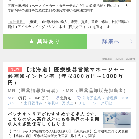
高度医療機器（ペースメーカー・カテーテルなど）の営業活動を行います。 大
学病院等の医師を対象に製品の使用方法や治療法に関す…
【概要】 ●医療機器の輸入、販売、賃貸、製造、修理、技術情報の
会社概要
提供 ●アイルランド・ダブリンに本社（役員オフィス）を置き、オ…
興味あり
詳細へ
掲載期間
26/08/06～26/08/19
【北海道】医療機器営業マネージャー
NEW
候補※インセン有（年収800万円～1000万
円）
MR（医薬情報担当者）・MS（医薬品卸販売担当者）
800万円 ～ 1049万円
北海道
外資系企業
管理職・マネ
ジャー
土日祝休み
年収600万以上
リモートワーク可能
パソナキャリアがおすすめする求人です。
こちらの求人案件以外にも各業界の非公開
求人を多数保有しておりま…
【パソナキャリア経由での入社実績あり】【募集背景】 定年退職に伴う欠員補
充 【業務内容】 医療機関や販売代理店（取引先）と関係…