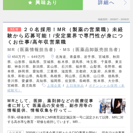
興味あり
詳細へ
掲載期間
26/08/07～26/08/20
２０名採用！MR（製薬の営業職）未経
NEW
験から応募可能！/安定業界で専門性が身につ
くお仕事/高年収営業職
MR（医薬情報担当者）・MS（医薬品卸販売担当者）
450万円 ～ 649万円
北海道、青森県、岩手県、宮城県、秋田
県、山形県、福島県、茨城県、栃木県、群馬県、埼玉県、千葉県、東京
都、神奈川県、新潟県、富山県、石川県、福井県、山梨県、長野県、岐
阜県、静岡県、愛知県、三重県、滋賀県、京都府、大阪府、兵庫県、奈
良県、和歌山県、鳥取県、島根県、岡山県、広島県、山口県、徳島県、
香川県、愛媛県、高知県、福岡県、佐賀県、長崎県、熊本県、大分県、
宮崎県、鹿児島県
上場企業
土日祝休み
ポテンシャル採用（未
経験可）
MRとして、医師、薬剤師などの医療従事
者に対して 医薬品の安全性、副作用等の
情報提供、情報収集を行って…
手厚い研修体制： 2001年にMR教育認定施設第一号に認定されて以降、MRに対
する高水準な教育・研修を維持しています。MR…
2000年には日本企業で初となるCSO事業を開始し、現在では当事業
会社概要