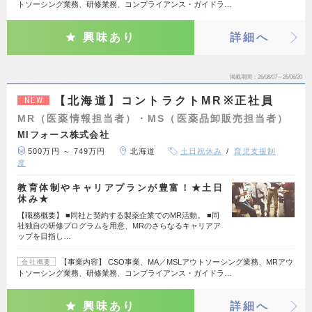
トソーシング業務、研修業務、コンプライアンス・ガイドラ…
興味あり
詳細へ
掲載期間
26/08/07～26/08/20
【北海道】コントラクトMR※正社員
NEW
MR（医薬情報担当者）・MS（医薬品卸販売担当者）
MIフォース株式会社
500万円 ～ 749万円
北海道
土日祝休み
育児支援制
度
教育体制やキャリアプランが豊富！★土日
休み★
【職務概要】 ■同社と契約する製薬企業でのMR活動。 ■同
社独自の研修プログラムを用意、MRのさらなるキャリアア
ップを目指し…
【事業内容】 CSO事業、MA／MSLアウトソーシング業務、MRアウ
会社概要
トソーシング業務、研修業務、コンプライアンス・ガイドラ…
興味あり
詳細へ