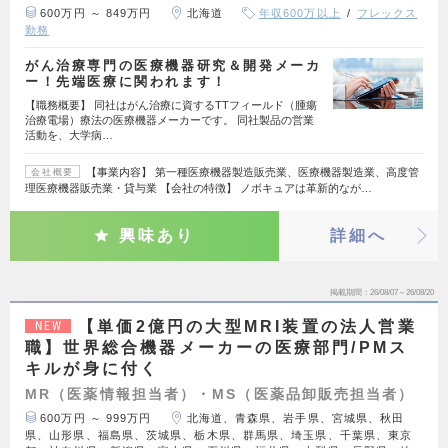
600万円 ～ 849万円
北海道
年収600万以上
フレックス
勤務
がん治療専門の医療機器研究＆開発メーカ
ー！先端医療に関われます！
【職務概要】 同社はがん治療に資するTTフィールド（腫瘍
治療電場）療法の医療機器メーカーです。 同社製品の営業
活動を、大学病…
【事業内容】 第一種医療機器製造販売業、医療機器製造業、高度管
会社概要
理医療機器販売業・貸与業 【会社の特徴】 ノボキュアは革新的なが…
興味あり
詳細へ
掲載期間
26/08/07～26/08/20
【単価2億円の大型MRI装置の法人営業
NEW
職】世界総合機器メーカーの医療部門/PMス
キルが身に付く
MR（医薬情報担当者）・MS（医薬品卸販売担当者）
600万円 ～ 999万円
北海道、青森県、岩手県、宮城県、秋田
県、山形県、福島県、茨城県、栃木県、群馬県、埼玉県、千葉県、東京