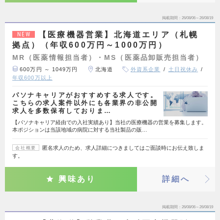
掲載期間
26/08/06～26/08/19
【医療機器営業】北海道エリア（札幌
NEW
拠点）（年収600万円～1000万円）
MR（医薬情報担当者）・MS（医薬品卸販売担当者）
600万円 ～ 1049万円
北海道
外資系企業
土日祝休み
年収600万以上
パソナキャリアがおすすめする求人です。
こちらの求人案件以外にも各業界の非公開
求人を多数保有しておりま…
【パソナキャリア経由での入社実績あり】当社の医療機器の営業を募集します。
本ポジションは当該地域の病院に対する当社製品の販…
匿名求人のため、求人詳細につきましてはご面談時にお伝え致しま
会社概要
す。
興味あり
詳細へ
掲載期間
26/08/06～26/08/19