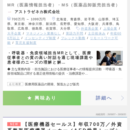
MR（医薬情報担当者）・MS（医薬品卸販売担当者）
アストラゼネカ株式会社
700万円 ～ 1099万円
北海道、青森県、岩手県、山形県、埼玉
県、東京都、神奈川県、新潟県、長野県、愛知県、大阪府、兵庫県、鳥
取県、広島県、徳島県、佐賀県、大分県
外資系企業
上場企業
大手企業
マネジメント業務なし
英語力不問
土日祝休み
年収60
0万以上
インセンティブ制度
フレックス勤務
リモートワーク可
能
育児支援制度
・呼吸器・免疫領域担当MRとして、医療
従事者との質の高い対話を通じ現場課題や
患者様のニーズの理解と解…
◆ 主な業務内容 ・担当施設における医療従事者への情報提供活動 ・呼吸器・免
疫領域製品に関する適正使用情報の提供 ・治療課題や…
医療用医薬品の開発、製造および販売
会社概要
興味あり
詳細へ
掲載期間
26/08/07～26/08/20
【医療機器セールス】年収700万／外資
NEW