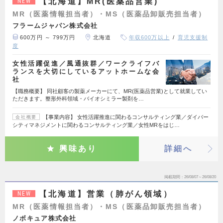
【北海道】MR(医薬品営業)
NEW
MR（医薬情報担当者）・MS（医薬品卸販売担当者）
フラームジャパン株式会社
600万円 ～ 799万円
北海道
年収600万以上
育児支援制
度
女性活躍促進／風通抜群／ワークライフバ
ランスを大切にしているアットホームな会
社
【職務概要】 同社顧客の製薬メーカーにて、MR(医薬品営業)として就業してい
ただきます。整形外科領域・バイオシミラー製剤を…
【事業内容】 女性活躍推進に関わるコンサルティング業／ダイバー
会社概要
シティマネジメントに関わるコンサルティング業／女性MRをはじ…
興味あり
詳細へ
掲載期間
26/08/07～26/08/20
【北海道】営業（肺がん領域）
NEW
MR（医薬情報担当者）・MS（医薬品卸販売担当者）
ノボキュア株式会社