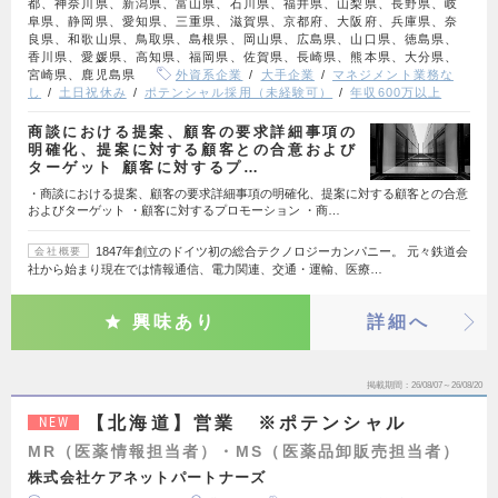
都、神奈川県、新潟県、富山県、石川県、福井県、山梨県、長野県、岐
阜県、静岡県、愛知県、三重県、滋賀県、京都府、大阪府、兵庫県、奈
良県、和歌山県、鳥取県、島根県、岡山県、広島県、山口県、徳島県、
香川県、愛媛県、高知県、福岡県、佐賀県、長崎県、熊本県、大分県、
宮崎県、鹿児島県
外資系企業
大手企業
マネジメント業務な
し
土日祝休み
ポテンシャル採用（未経験可）
年収600万以上
商談における提案、顧客の要求詳細事項の
明確化、提案に対する顧客との合意および
ターゲット 顧客に対するプ…
・商談における提案、顧客の要求詳細事項の明確化、提案に対する顧客との合意
およびターゲット ・顧客に対するプロモーション ・商…
1847年創立のドイツ初の総合テクノロジーカンパニー。 元々鉄道会
会社概要
社から始まり現在では情報通信、電力関連、交通・運輸、医療…
興味あり
詳細へ
掲載期間
26/08/07～26/08/20
【北海道】営業 ※ポテンシャル
NEW
MR（医薬情報担当者）・MS（医薬品卸販売担当者）
株式会社ケアネットパートナーズ