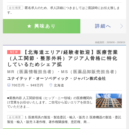
匿名求人のため、求人詳細につきましてはご面談時にお伝え致しま
会社概要
す。
興味あり
詳細へ
掲載期間
26/08/06～26/08/19
【北海道エリア/経験者歓迎】医療営業
NEW
（人工関節・整形外科）アジア人骨格に特化
しているためシェア拡
MR（医薬情報担当者）・MS（医薬品卸販売担当者）
ユナイテッド・オーソペディック・ジャパン株式会社
700万円 ～ 949万円
北海道
■業務内容 人工関節領域（ヒップ・ニー領域）の医療機関向
け営業をお任せいたします。ご自宅から近いエリアを担当し
ていただきま…
1. 医療用具の製造・製造委託・輸入・販売 2. 医療機器の製造・委託
会社概要
製造・輸入・販売 3.著作権、著作権隣接権、意匠権、商…