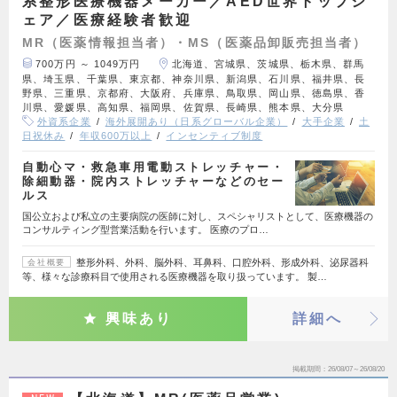
系整形医療機器メーカー／AED世界トップシ
ェア／医療経験者歓迎
MR（医薬情報担当者）・MS（医薬品卸販売担当者）
700万円 ～ 1049万円
北海道、宮城県、茨城県、栃木県、群馬
県、埼玉県、千葉県、東京都、神奈川県、新潟県、石川県、福井県、長
野県、三重県、京都府、大阪府、兵庫県、鳥取県、岡山県、徳島県、香
川県、愛媛県、高知県、福岡県、佐賀県、長崎県、熊本県、大分県
外資系企業
海外展開あり（日系グローバル企業）
大手企業
土
日祝休み
年収600万以上
インセンティブ制度
自動心マ・救急車用電動ストレッチャー・
除細動器・院内ストレッチャーなどのセー
ルス
国公立および私立の主要病院の医師に対し、スペシャリストとして、医療機器の
コンサルティング型営業活動を行います。 医療のプロ…
整形外科、外科、脳外科、耳鼻科、口腔外科、形成外科、泌尿器科
会社概要
等、様々な診療科目で使用される医療機器を取り扱っています。 製…
興味あり
詳細へ
掲載期間
26/08/07～26/08/20