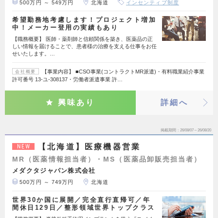
500万円 ～ 549万円
北海道
インセンティブ制度
希望勤務地考慮します！プロジェクト増加
中！メーカー登用の実績もあり
【職務概要】 医師・薬剤師と信頼関係を築き、医薬品の正
しい情報を届けることで、患者様の治療を支える仕事をお任
せいたします。…
【事業内容】 ■CSO事業(コントラクトMR派遣)・有料職業紹介事業
会社概要
許可番号 13-ユ-308137・労働者派遣事業 許…
興味あり
詳細へ
掲載期間
26/08/07～26/08/20
【北海道】医療機器営業
NEW
MR（医薬情報担当者）・MS（医薬品卸販売担当者）
メダクタジャパン株式会社
500万円 ～ 749万円
北海道
世界30か国に展開／完全直行直帰可／年
間休日129日／整形領域世界トップクラス