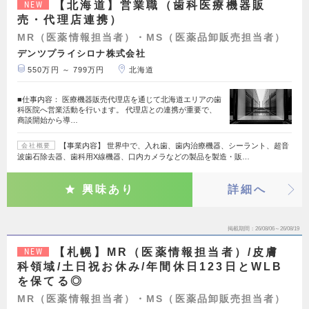
【北海道】営業職（歯科医療機器販
NEW
売・代理店連携）
MR（医薬情報担当者）・MS（医薬品卸販売担当者）
デンツプライシロナ株式会社
550万円 ～ 799万円
北海道
■仕事内容： 医療機器販売代理店を通じて北海道エリアの歯
科医院へ営業活動を行います。 代理店との連携が重要で、
商談開始から導…
【事業内容】 世界中で、入れ歯、歯内治療機器、シーラント、超音
会社概要
波歯石除去器、歯科用X線機器、口内カメラなどの製品を製造・販…
興味あり
詳細へ
掲載期間
26/08/06～26/08/19
【札幌】MR（医薬情報担当者）/皮膚
NEW
科領域/土日祝お休み/年間休日123日とWLB
を保てる◎
MR（医薬情報担当者）・MS（医薬品卸販売担当者）