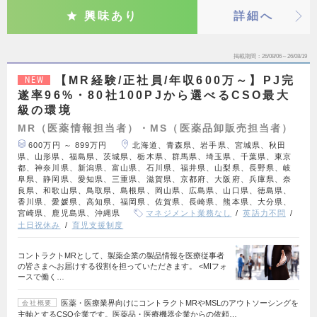
興味あり
詳細へ
掲載期間
26/08/06～26/08/19
【MR経験/正社員/年収600万～】PJ完
NEW
遂率96%・80社100PJから選べるCSO最大
級の環境
MR（医薬情報担当者）・MS（医薬品卸販売担当者）
600万円 ～ 899万円
北海道、青森県、岩手県、宮城県、秋田
県、山形県、福島県、茨城県、栃木県、群馬県、埼玉県、千葉県、東京
都、神奈川県、新潟県、富山県、石川県、福井県、山梨県、長野県、岐
阜県、静岡県、愛知県、三重県、滋賀県、京都府、大阪府、兵庫県、奈
良県、和歌山県、鳥取県、島根県、岡山県、広島県、山口県、徳島県、
香川県、愛媛県、高知県、福岡県、佐賀県、長崎県、熊本県、大分県、
宮崎県、鹿児島県、沖縄県
マネジメント業務なし
英語力不問
土日祝休み
育児支援制度
コントラクトMRとして、製薬企業の製品情報を医療従事者
の皆さまへお届けする役割を担っていただきます。 <MIフォ
ースで働く…
医薬・医療業界向けにコントラクトMRやMSLのアウトソーシングを
会社概要
主軸とするCSO企業です。医薬品・医療機器企業からの依頼…