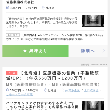
佐藤製薬株式会社
550万円 ～ 749万円
北海道
【仕事の内容】 自社の医療用医薬品の情報提供活動など営
業活動をお任せいたします。 ※夜間、土日の急なお呼び出
しはなく、働きや…
【事業内容】 ■セルフメディケーション事業 第2類、第3類の医薬品
会社概要
やスイッチOTC薬などの医薬品開発 ■医療用医薬品事業 皮膚科…
興味あり
詳細へ
掲載期間
26/08/06～26/08/19
【北海道】医療機器の営業（不整脈領
NEW
域/EP）（年収550万円～1200万円）
MR（医薬情報担当者）・MS（医薬品卸販売担当者）
550万円 ～ 1249万円
北海道
外資系企業
土日祝休み
リモートワーク可能
パソナキャリアがおすすめする求人です。
こちらの求人案件以外にも各業界の非公開