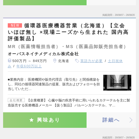
掲載期間
26/08/07～26/08/20
循環器医療機器営業（北海道）【立会
NEW
いほぼ無し ×現場ニーズから生まれた 国内高
評価製品】
MR（医薬情報担当者）・MS（医薬品卸販売担当者）
オーバスネイチメディカル株式会社
500万円 ～ 849万円
北海道
英語力が必要
土日祝休
み
年収600万以上
■業務内容： 医療機関や販売代理店（取引先）と関係構築を
し、同社の循環器関連製品の提案、販売およびフォローを担
当していただ…
【企業概要】 心臓や脳の疾患手術に用いられるカテーテルを主に製
会社概要
造販売する医療機器メーカー 【扱う製品】 バルーンカテーテル、マ…
興味あり
詳細へ
掲載期間
26/08/07～26/08/20