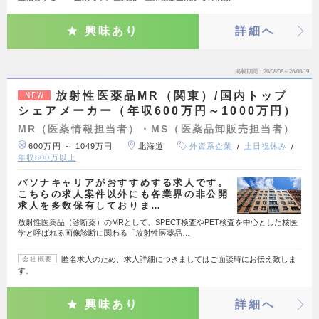
興味あり
詳細へ
掲載期間
26/08/06～26/08/19
放射性医薬品MR（関東）/国内トップ
NEW
シェアメーカー（年収600万円～1000万円）
MR（医薬情報担当者）・MS（医薬品卸販売担当者）
600万円 ～ 1049万円
北海道
外資系企業
土日祝休み
年収600万以上
パソナキャリアがおすすめする求人です。
こちらの求人案件以外にも各業界の非公開
求人を多数保有しておりま…
放射性医薬品（診断薬）のMRとして、SPECT検査やPET検査を中心とした核医
学と呼ばれる画像診断に関わる「放射性医薬品…
匿名求人のため、求人詳細につきましてはご面談時にお伝え致しま
会社概要
す。
興味あり
詳細へ