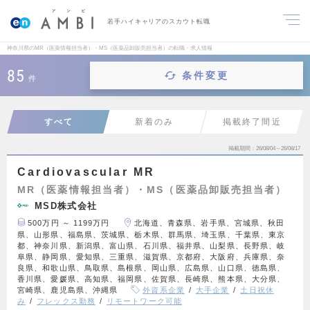
若手ハイキャリアのスカウト転職
神奈川県のMR（医薬情報担当者）・MS（医薬品卸販売担当者）の転職・求人情報
85
条件変更
件
すべて
新着のみ
掲載終了間近
掲載期間
26/08/04～26/08/17
Cardiovascular MR
MR（医薬情報担当者）・MS（医薬品卸販売担当者）
MSD株式会社
500万円 ～ 1199万円
北海道、青森県、岩手県、宮城県、秋田
県、山形県、福島県、茨城県、栃木県、群馬県、埼玉県、千葉県、東京
都、神奈川県、新潟県、富山県、石川県、福井県、山梨県、長野県、岐
阜県、静岡県、愛知県、三重県、滋賀県、京都府、大阪府、兵庫県、奈
良県、和歌山県、鳥取県、島根県、岡山県、広島県、山口県、徳島県、
香川県、愛媛県、高知県、福岡県、佐賀県、長崎県、熊本県、大分県、
宮崎県、鹿児島県、沖縄県
外資系企業
大手企業
土日祝休
み
フレックス勤務
リモートワーク可能