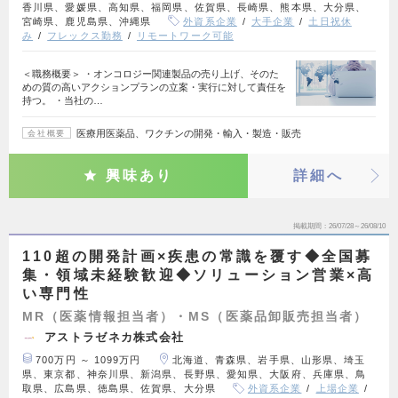
香川県、愛媛県、高知県、福岡県、佐賀県、長崎県、熊本県、大分県、
宮崎県、鹿児島県、沖縄県
外資系企業
大手企業
土日祝休
み
フレックス勤務
リモートワーク可能
＜職務概要＞ ・オンコロジー関連製品の売り上げ、そのた
めの質の高いアクションプランの立案・実行に対して責任を
持つ。 ・当社の…
医療用医薬品、ワクチンの開発・輸入・製造・販売
会社概要
興味あり
詳細へ
掲載期間
26/07/28～26/08/10
110超の開発計画×疾患の常識を覆す◆全国募
集・領域未経験歓迎◆ソリューション営業×高
い専門性
MR（医薬情報担当者）・MS（医薬品卸販売担当者）
アストラゼネカ株式会社
700万円 ～ 1099万円
北海道、青森県、岩手県、山形県、埼玉
県、東京都、神奈川県、新潟県、長野県、愛知県、大阪府、兵庫県、鳥
取県、広島県、徳島県、佐賀県、大分県
外資系企業
上場企業