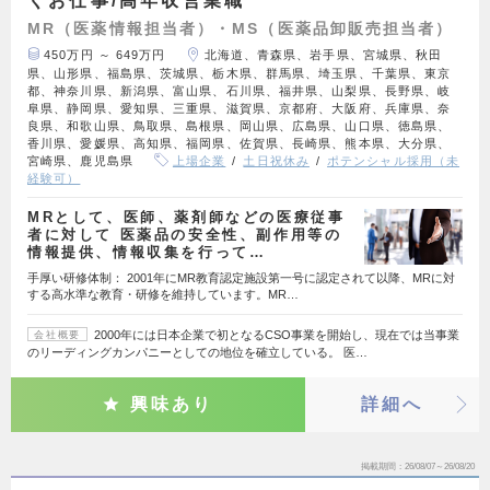
くお仕事/高年収営業職
MR（医薬情報担当者）・MS（医薬品卸販売担当者）
450万円 ～ 649万円
北海道、青森県、岩手県、宮城県、秋田
県、山形県、福島県、茨城県、栃木県、群馬県、埼玉県、千葉県、東京
都、神奈川県、新潟県、富山県、石川県、福井県、山梨県、長野県、岐
阜県、静岡県、愛知県、三重県、滋賀県、京都府、大阪府、兵庫県、奈
良県、和歌山県、鳥取県、島根県、岡山県、広島県、山口県、徳島県、
香川県、愛媛県、高知県、福岡県、佐賀県、長崎県、熊本県、大分県、
宮崎県、鹿児島県
上場企業
土日祝休み
ポテンシャル採用（未
経験可）
MRとして、医師、薬剤師などの医療従事
者に対して 医薬品の安全性、副作用等の
情報提供、情報収集を行って…
手厚い研修体制： 2001年にMR教育認定施設第一号に認定されて以降、MRに対
する高水準な教育・研修を維持しています。MR…
2000年には日本企業で初となるCSO事業を開始し、現在では当事業
会社概要
のリーディングカンパニーとしての地位を確立している。 医…
興味あり
詳細へ
掲載期間
26/08/07～26/08/20