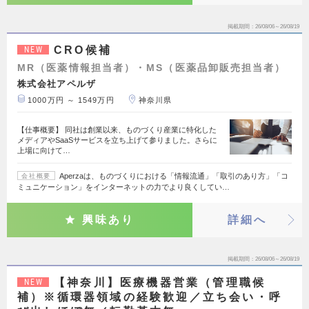
掲載期間
26/08/06～26/08/19
CRO候補
NEW
MR（医薬情報担当者）・MS（医薬品卸販売担当者）
株式会社アペルザ
1000万円 ～ 1549万円
神奈川県
【仕事概要】 同社は創業以来、ものづくり産業に特化した
メディアやSaaSサービスを立ち上げて参りました。さらに
上場に向けて…
Aperzaは、ものづくりにおける「情報流通」「取引のあり方」「コ
会社概要
ミュニケーション」をインターネットの力でより良くしてい…
興味あり
詳細へ
掲載期間
26/08/06～26/08/19
【神奈川】医療機器営業（管理職候
NEW
補）※循環器領域の経験歓迎／立ち会い・呼