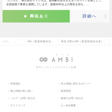
株式会社ヤマシタは、超高齢社会を支えるヘルスケア企業として、
会社概要
全国規模で事業を展開しています。創業60年以上の歴史を持ち、…
興味あり
詳細へ
ハイク
営
MR（医薬情報担当
神奈川県のMR（医薬情報担当者）・
ラス求
業
者）・MS（医薬品卸
MS（医薬品卸販売担当者）の転職・
人TOP
系
販売担当者）
求人情報一覧
若手ハイキャリアのスカウト転職
利用規約
求人情報に関するポリシー
個人情報の取り扱い
推奨環境
ヘルプ・お問い合わせ
参画のお問い合わせ
サイトマップ
エン会社概要