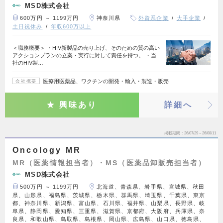
MSD株式会社
600万円 ～ 1199万円
神奈川県
外資系企業
大手企業
土日祝休み
年収600万以上
＜職務概要＞ ・HIV新製品の売り上げ、そのための質の高い
アクションプランの立案・実行に対して責任を持つ。 ・当
社のHIV製…
医療用医薬品、ワクチンの開発・輸入・製造・販売
会社概要
興味あり
詳細へ
掲載期間
26/07/29～26/08/11
Oncology MR
MR（医薬情報担当者）・MS（医薬品卸販売担当者）
MSD株式会社
500万円 ～ 1199万円
北海道、青森県、岩手県、宮城県、秋田
県、山形県、福島県、茨城県、栃木県、群馬県、埼玉県、千葉県、東京
都、神奈川県、新潟県、富山県、石川県、福井県、山梨県、長野県、岐
阜県、静岡県、愛知県、三重県、滋賀県、京都府、大阪府、兵庫県、奈
良県、和歌山県、鳥取県、島根県、岡山県、広島県、山口県、徳島県、