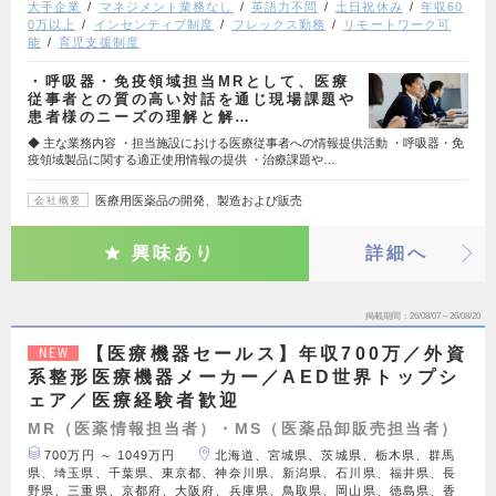
大手企業
マネジメント業務なし
英語力不問
土日祝休み
年収60
0万以上
インセンティブ制度
フレックス勤務
リモートワーク可
能
育児支援制度
・呼吸器・免疫領域担当MRとして、医療
従事者との質の高い対話を通じ現場課題や
患者様のニーズの理解と解…
◆ 主な業務内容 ・担当施設における医療従事者への情報提供活動 ・呼吸器・免
疫領域製品に関する適正使用情報の提供 ・治療課題や…
医療用医薬品の開発、製造および販売
会社概要
興味あり
詳細へ
掲載期間
26/08/07～26/08/20
【医療機器セールス】年収700万／外資
NEW
系整形医療機器メーカー／AED世界トップシ
ェア／医療経験者歓迎
MR（医薬情報担当者）・MS（医薬品卸販売担当者）
700万円 ～ 1049万円
北海道、宮城県、茨城県、栃木県、群馬
県、埼玉県、千葉県、東京都、神奈川県、新潟県、石川県、福井県、長
野県、三重県、京都府、大阪府、兵庫県、鳥取県、岡山県、徳島県、香