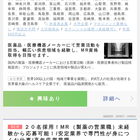
都、神奈川県、新潟県、富山県、石川県、福井県、山梨県、長野県、岐
阜県、静岡県、愛知県、三重県、滋賀県、京都府、大阪府、兵庫県、奈
良県、和歌山県、鳥取県、島根県、岡山県、広島県、山口県、徳島県、
香川県、愛媛県、高知県、福岡県、佐賀県、長崎県、熊本県、大分県、
宮崎県、鹿児島県
外資系企業
大手企業
マネジメント業務な
し
英語力不問
土日祝休み
ポテンシャル採用（未経験可）
年収
600万以上
医薬品・医療機器メーカーにて営業活動を
担当。幅広い疾患領域を経験し、MR資格
取得を目指せます。
国内の製薬・医療機器メーカーにおける営業活動（医師・医療従事者向け製品情
報提供） プロジェクトごとに疾患領域や製品が変わり…
世界100以上の国・地域で事業を展開し、約8万人の社員が在籍する
会社概要
世界最大級のヘルスケア企業です。 医薬品の臨床開発から販売…
興味あり
詳細へ
掲載期間
26/08/07～26/08/20
２０名採用！MR（製薬の営業職）未経
NEW
験から応募可能！/安定業界で専門性が身につ