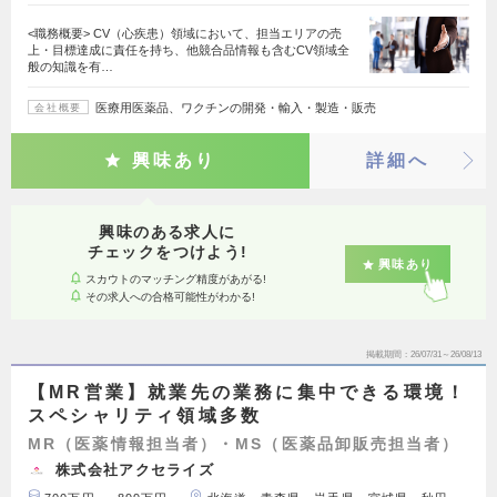
<職務概要> CV（心疾患）領域において、担当エリアの売
上・目標達成に責任を持ち、他競合品情報も含むCV領域全
般の知識を有…
医療用医薬品、ワクチンの開発・輸入・製造・販売
会社概要
興味あり
詳細へ
興味のある求人に
チェックをつけよう!
興味あり
スカウトのマッチング精度があがる!
その求人への合格可能性がわかる!
掲載期間
26/07/31～26/08/13
【MR営業】就業先の業務に集中できる環境！
スペシャリティ領域多数
MR（医薬情報担当者）・MS（医薬品卸販売担当者）
株式会社アクセライズ