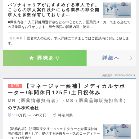
パソナキャリアがおすすめする求人です。
こちらの求人案件以外にも各業界の非公開
求人を多数保有しておりま…
■職務内容： 人工腎臓用透析液などを中心とした、医薬品メーカーである当社で
の営業職をお任せします。総合病院の腎臓内科、泌尿…
匿名求人のため、求人詳細につきましてはご面談時にお伝え致しま
会社概要
す。
興味あり
詳細へ
掲載期間
26/08/06～26/08/19
【マネージャー候補】メディカルサポ
NEW
ーター/年間休日125日/土日祝休み
MR（医薬情報担当者）・MS（医薬品卸販売担当者）
のぞみ株式会社
500万円 ～ 749万円
神奈川県
【職務内容】 訪問医療クリニックのドクターと介護福祉施
設の橋渡し役として、提供する医療サービスのコーディネー
トおよび医療法…