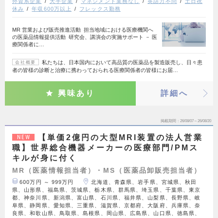
外資系企業
大手企業
マネジメント業務なし
英語力不問
土日祝
休み
年収600万以上
フレックス勤務
MR 営業および販売推進活動 担当地域における医療機関へ
の医薬品情報提供活動 研究会、講演会の実施サポート － 医
療関係者に…
私たちは、日本国内において高品質の医薬品を製造販売し、日々患
会社概要
者の皆様の診断と治療に携わっておられる医療関係者の皆様にお届…
興味あり
詳細へ
掲載期間
26/08/07～26/08/20
【単価2億円の大型MRI装置の法人営業
NEW
職】世界総合機器メーカーの医療部門/PMス
キルが身に付く
MR（医薬情報担当者）・MS（医薬品卸販売担当者）
600万円 ～ 999万円
北海道、青森県、岩手県、宮城県、秋田
県、山形県、福島県、茨城県、栃木県、群馬県、埼玉県、千葉県、東京
都、神奈川県、新潟県、富山県、石川県、福井県、山梨県、長野県、岐
阜県、静岡県、愛知県、三重県、滋賀県、京都府、大阪府、兵庫県、奈
良県、和歌山県、鳥取県、島根県、岡山県、広島県、山口県、徳島県、