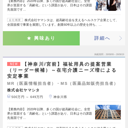
【業務内容】 2020年以降、多くの国が超高齢社会に。全世
界が直面する「高齢化」という課題があり、日本はその課題
先進国です…
株式会社ヤマシタは、超高齢社会を支えるヘルスケア企業として、
会社概要
全国規模で事業を展開しています。創業60年以上の歴史を持ち、…
興味あり
詳細へ
掲載期間
26/08/06～26/08/19
【神奈川/宮前】福祉用具の提案営業
NEW
（リーダー候補）～在宅介護ニーズ増による
安定事業
MR（医薬情報担当者）・MS（医薬品卸販売担当者）
株式会社ヤマシタ
500万円 ～ 649万円
神奈川県
【業務内容】 2020年以降、多くの国が超高齢社会に。全世
界が直面する「高齢化」という課題があり、日本はその課題
先進国です…