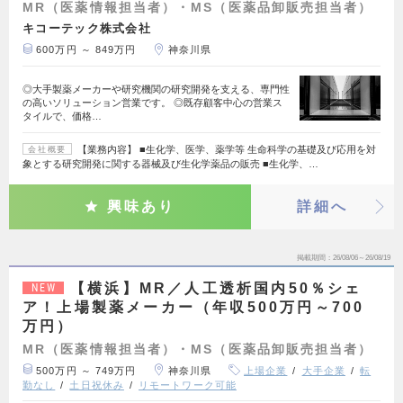
MR（医薬情報担当者）・MS（医薬品卸販売担当者）
キコーテック株式会社
600万円 ～ 849万円
神奈川県
◎大手製薬メーカーや研究機関の研究開発を支える、専門性
の高いソリューション営業です。 ◎既存顧客中心の営業ス
タイルで、価格…
【業務内容】 ■生化学、医学、薬学等 生命科学の基礎及び応用を対
会社概要
象とする研究開発に関する器械及び生化学薬品の販売 ■生化学、…
興味あり
詳細へ
掲載期間
26/08/06～26/08/19
【横浜】MR／人工透析国内50％シェ
NEW
ア！上場製薬メーカー（年収500万円～700
万円）
MR（医薬情報担当者）・MS（医薬品卸販売担当者）
500万円 ～ 749万円
神奈川県
上場企業
大手企業
転
勤なし
土日祝休み
リモートワーク可能