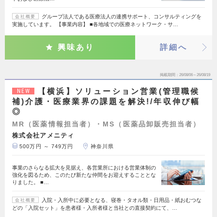
グループ法人である医療法人の連携サポート、コンサルティングを
会社概要
実施しています。 【事業内容】 ■各地域での医療ネットワーク・サ…
興味あり
詳細へ
掲載期間
26/08/06～26/08/19
【横浜】ソリューション営業(管理職候
NEW
補)介護・医療業界の課題を解決!/年収伸び幅
◎
MR（医薬情報担当者）・MS（医薬品卸販売担当者）
株式会社アメニティ
500万円 ～ 749万円
神奈川県
事業のさらなる拡大を見据え、各営業所における営業体制の
強化を図るため、このたび新たな仲間をお迎えすることとな
りました。 ■…
入院・入所中に必要となる、寝巻・タオル類・日用品・紙おむつな
会社概要
どの「入院セット」を患者様・入所者様と当社との直接契約にて、…