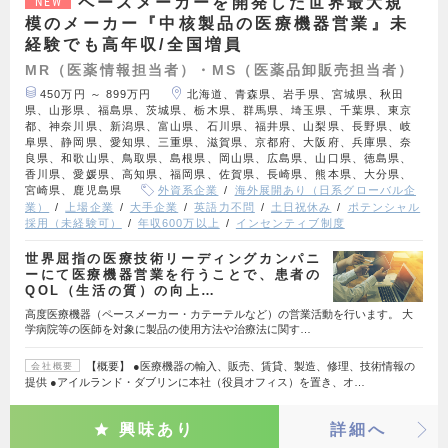
ペースメーカーを開発した世界最大規
NEW
模のメーカー『中核製品の医療機器営業』未
経験でも高年収/全国増員
MR（医薬情報担当者）・MS（医薬品卸販売担当者）
450万円 ～ 899万円
北海道、青森県、岩手県、宮城県、秋田
県、山形県、福島県、茨城県、栃木県、群馬県、埼玉県、千葉県、東京
都、神奈川県、新潟県、富山県、石川県、福井県、山梨県、長野県、岐
阜県、静岡県、愛知県、三重県、滋賀県、京都府、大阪府、兵庫県、奈
良県、和歌山県、鳥取県、島根県、岡山県、広島県、山口県、徳島県、
香川県、愛媛県、高知県、福岡県、佐賀県、長崎県、熊本県、大分県、
宮崎県、鹿児島県
外資系企業
海外展開あり（日系グローバル企
業）
上場企業
大手企業
英語力不問
土日祝休み
ポテンシャル
採用（未経験可）
年収600万以上
インセンティブ制度
世界屈指の医療技術リーディングカンパニ
ーにて医療機器営業を行うことで、患者の
QOL（生活の質）の向上…
高度医療機器（ペースメーカー・カテーテルなど）の営業活動を行います。 大
学病院等の医師を対象に製品の使用方法や治療法に関す…
【概要】 ●医療機器の輸入、販売、賃貸、製造、修理、技術情報の
会社概要
提供 ●アイルランド・ダブリンに本社（役員オフィス）を置き、オ…
興味あり
詳細へ