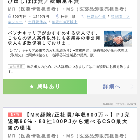
び出しほぼ無／転勤基本無
MR（医薬情報担当者）・MS（医薬品卸販売担当者）
800万円 ～ 1249万円
神奈川県
外資系企業
管理職・マ
ネジャー
土日祝休み
年収600万以上
パソナキャリアがおすすめする求人です。
こちらの求人案件以外にも各業界の非公開
求人を多数保有しておりま…
【パソナキャリア経由での入社実績あり】■業務内容： 医療機関や販売代理店
（取引先）と関係構築をし、循環器関連製品の提案、販…
匿名求人のため、求人詳細につきましてはご面談時にお伝え致しま
会社概要
す。
興味あり
詳細へ
掲載期間
26/08/06～26/08/19
【MR経験/正社員/年収600万～】PJ完
NEW
遂率96%・80社100PJから選べるCSO最大
級の環境
MR（医薬情報担当者）・MS（医薬品卸販売担当者）