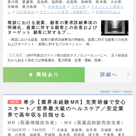
香川県、愛媛県、高知県、福岡県、佐賀県、長崎県、熊本県、大分県、
宮崎県、鹿児島県
外資系企業
大手企業
マネジメント業務な
し
土日祝休み
ポテンシャル採用（未経験可）
年収600万以上
商談における提案、顧客の要求詳細事項の
明確化、提案に対する顧客との合意および
ターゲット 顧客に対するプ…
・商談における提案、顧客の要求詳細事項の明確化、提案に対する顧客との合意
およびターゲット ・顧客に対するプロモーション ・商…
1847年創立のドイツ初の総合テクノロジーカンパニー。 元々鉄道会
会社概要
社から始まり現在では情報通信、電力関連、交通・運輸、医療…
興味あり
詳細へ
掲載期間
26/08/07～26/08/20
希少【業界未経験MR】充実研修で安心
NEW
スタート／世界最大級のヘルスケア／安定業
界で高年収を目指せる
MR（医薬情報担当者）・MS（医薬品卸販売担当者）
500万円 ～ 749万円
北海道、青森県、岩手県、宮城県、秋田
県、山形県、福島県、茨城県、栃木県、群馬県、埼玉県、千葉県、東京