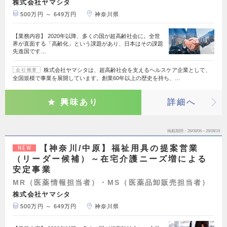
株式会社ヤマシタ
500万円 ～ 649万円
神奈川県
【業務内容】 2020年以降、多くの国が超高齢社会に。全世
界が直面する「高齢化」という課題があり、日本はその課題
先進国です…
株式会社ヤマシタは、超高齢社会を支えるヘルスケア企業として、
会社概要
全国規模で事業を展開しています。創業60年以上の歴史を持ち、…
興味あり
詳細へ
掲載期間
26/08/06～26/08/19
【神奈川/中原】福祉用具の提案営業
NEW
（リーダー候補）～在宅介護ニーズ増による
安定事業
MR（医薬情報担当者）・MS（医薬品卸販売担当者）
株式会社ヤマシタ
500万円 ～ 649万円
神奈川県