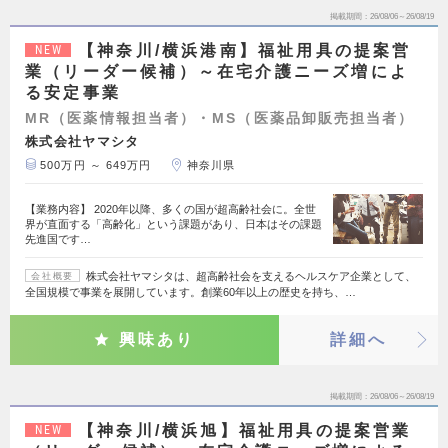
掲載期間
26/08/06～26/08/19
【神奈川/横浜港南】福祉用具の提案営
NEW
業（リーダー候補）～在宅介護ニーズ増によ
る安定事業
MR（医薬情報担当者）・MS（医薬品卸販売担当者）
株式会社ヤマシタ
500万円 ～ 649万円
神奈川県
【業務内容】 2020年以降、多くの国が超高齢社会に。全世
界が直面する「高齢化」という課題があり、日本はその課題
先進国です…
株式会社ヤマシタは、超高齢社会を支えるヘルスケア企業として、
会社概要
全国規模で事業を展開しています。創業60年以上の歴史を持ち、…
興味あり
詳細へ
掲載期間
26/08/06～26/08/19
【神奈川/横浜旭】福祉用具の提案営業
NEW