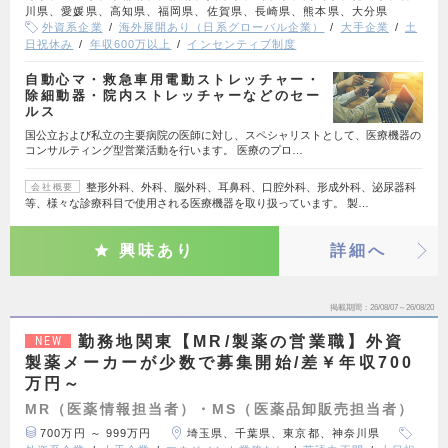
川県、愛媛県、高知県、福岡県、佐賀県、長崎県、熊本県、大分県
外資系企業
海外展開あり（日系グローバル企業）
大手企業
土
日祝休み
年収600万以上
インセンティブ制度
自動心マ・救急車用電動ストレッチャー・
除細動器・院内ストレッチャーなどのセー
ルス
国公立および私立の主要病院の医師に対し、スペシャリストとして、医療機器の
コンサルティング型営業活動を行います。 医療のプロ…
整形外科、外科、脳外科、耳鼻科、口腔外科、形成外科、泌尿器科
会社概要
等、様々な診療科目で使用される医療機器を取り扱っています。 製…
興味あり
詳細へ
掲載期間
26/08/07～26/08/20
勤務地関東【MR/製薬の営業職】外資
NEW
製薬メーカーが少数で募集開始/差￥年収700
万円～
MR（医薬情報担当者）・MS（医薬品卸販売担当者）
700万円 ～ 999万円
埼玉県、千葉県、東京都、神奈川県