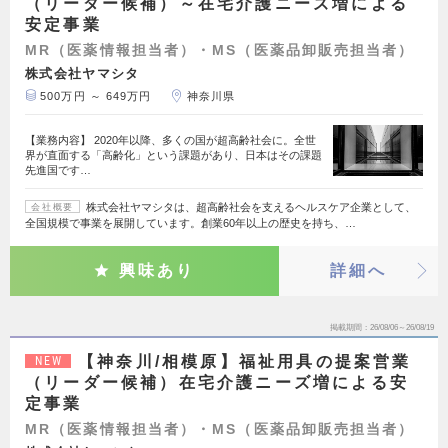
（リーダー候補）～在宅介護ニーズ増による
安定事業
MR（医薬情報担当者）・MS（医薬品卸販売担当者）
株式会社ヤマシタ
500万円 ～ 649万円
神奈川県
【業務内容】 2020年以降、多くの国が超高齢社会に。全世
界が直面する「高齢化」という課題があり、日本はその課題
先進国です…
株式会社ヤマシタは、超高齢社会を支えるヘルスケア企業として、
会社概要
全国規模で事業を展開しています。創業60年以上の歴史を持ち、…
興味あり
詳細へ
掲載期間
26/08/06～26/08/19
【神奈川/相模原】福祉用具の提案営業
NEW
（リーダー候補）在宅介護ニーズ増による安
定事業
MR（医薬情報担当者）・MS（医薬品卸販売担当者）