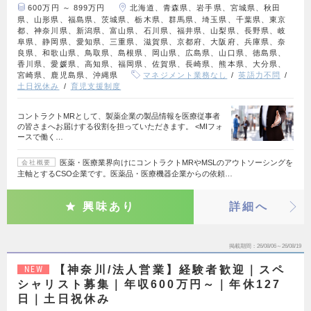
600万円 ～ 899万円
北海道、青森県、岩手県、宮城県、秋田
県、山形県、福島県、茨城県、栃木県、群馬県、埼玉県、千葉県、東京
都、神奈川県、新潟県、富山県、石川県、福井県、山梨県、長野県、岐
阜県、静岡県、愛知県、三重県、滋賀県、京都府、大阪府、兵庫県、奈
良県、和歌山県、鳥取県、島根県、岡山県、広島県、山口県、徳島県、
香川県、愛媛県、高知県、福岡県、佐賀県、長崎県、熊本県、大分県、
宮崎県、鹿児島県、沖縄県
マネジメント業務なし
英語力不問
土日祝休み
育児支援制度
コントラクトMRとして、製薬企業の製品情報を医療従事者
の皆さまへお届けする役割を担っていただきます。 <MIフォ
ースで働く…
医薬・医療業界向けにコントラクトMRやMSLのアウトソーシングを
会社概要
主軸とするCSO企業です。医薬品・医療機器企業からの依頼…
興味あり
詳細へ
掲載期間
26/08/06～26/08/19
【神奈川/法人営業】経験者歓迎｜スペ
NEW
シャリスト募集｜年収600万円～｜年休127
日｜土日祝休み