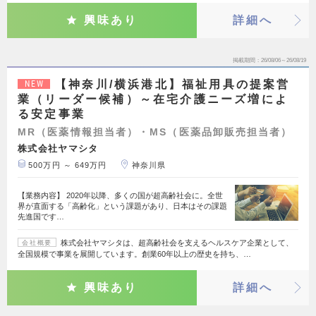
興味あり
詳細へ
掲載期間
26/08/06～26/08/19
【神奈川/横浜港北】福祉用具の提案営
NEW
業（リーダー候補）～在宅介護ニーズ増によ
る安定事業
MR（医薬情報担当者）・MS（医薬品卸販売担当者）
株式会社ヤマシタ
500万円 ～ 649万円
神奈川県
【業務内容】 2020年以降、多くの国が超高齢社会に。全世
界が直面する「高齢化」という課題があり、日本はその課題
先進国です…
株式会社ヤマシタは、超高齢社会を支えるヘルスケア企業として、
会社概要
全国規模で事業を展開しています。創業60年以上の歴史を持ち、…
興味あり
詳細へ