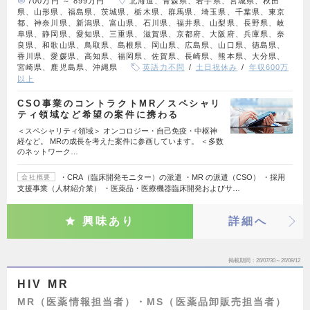
700万円 ～ 899万円
北海道、青森県、岩手県、宮城県、秋田
県、山形県、福島県、茨城県、栃木県、群馬県、埼玉県、千葉県、東京
都、神奈川県、新潟県、富山県、石川県、福井県、山梨県、長野県、岐
阜県、静岡県、愛知県、三重県、滋賀県、京都府、大阪府、兵庫県、奈
良県、和歌山県、鳥取県、島根県、岡山県、広島県、山口県、徳島県、
香川県、愛媛県、高知県、福岡県、佐賀県、長崎県、熊本県、大分県、
宮崎県、鹿児島県、沖縄県
英語力不問
土日祝休み
年収600万
以上
CSO事業のコントラクトMR／スペシャリ
ティ領域など希望の案件に携わる
＜スペシャリティ領域＞ オンコロジー・自己免疫・中枢神
経など。 MRの成長を考えた案件に参画しています。 ＜多数
のネットワーク…
・CRA（臨床開発モニター）の派遣 ・MR の派遣（CSO） ・採用
会社概要
支援事業（人材紹介業） ・医薬品・医療機器臨床開発およびサ…
興味あり
詳細へ
掲載期間
26/07/30～26/08/12
HIV MR
MR（医薬情報担当者）・MS（医薬品卸販売担当者）