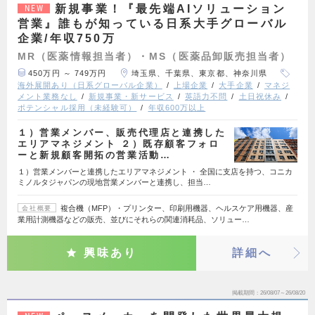
新規事業！『最先端AIソリューション
NEW
営業』誰もが知っている日系大手グローバル
企業/年収750万
MR（医薬情報担当者）・MS（医薬品卸販売担当者）
450万円 ～ 749万円
埼玉県、千葉県、東京都、神奈川県
海外展開あり（日系グローバル企業）
上場企業
大手企業
マネジ
メント業務なし
新規事業・新サービス
英語力不問
土日祝休み
ポテンシャル採用（未経験可）
年収600万以上
１）営業メンバー、販売代理店と連携した
エリアマネジメント ２）既存顧客フォロ
ーと新規顧客開拓の営業活動…
１）営業メンバーと連携したエリアマネジメント ・ 全国に支店を持つ、コニカ
ミノルタジャパンの現地営業メンバーと連携し、担当…
複合機（MFP）・プリンター、印刷用機器、ヘルスケア用機器、産
会社概要
業用計測機器などの販売、並びにそれらの関連消耗品、ソリュー…
興味あり
詳細へ
掲載期間
26/08/07～26/08/20