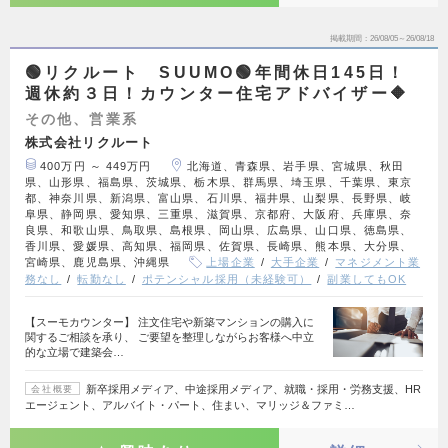
掲載期間
26/08/05～26/08/18
🟢リクルート SUUMO🟢年間休日145日！
週休約３日！カウンター住宅アドバイザー🔶
その他、営業系
株式会社リクルート
400万円 ～ 449万円
北海道、青森県、岩手県、宮城県、秋田
県、山形県、福島県、茨城県、栃木県、群馬県、埼玉県、千葉県、東京
都、神奈川県、新潟県、富山県、石川県、福井県、山梨県、長野県、岐
阜県、静岡県、愛知県、三重県、滋賀県、京都府、大阪府、兵庫県、奈
良県、和歌山県、鳥取県、島根県、岡山県、広島県、山口県、徳島県、
香川県、愛媛県、高知県、福岡県、佐賀県、長崎県、熊本県、大分県、
宮崎県、鹿児島県、沖縄県
上場企業
大手企業
マネジメント業
務なし
転勤なし
ポテンシャル採用（未経験可）
副業してもOK
【スーモカウンター】 注文住宅や新築マンションの購入に
関するご相談を承り、 ご要望を整理しながらお客様へ中立
的な立場で建築会…
新卒採用メディア、中途採用メディア、就職・採用・労務支援、HR
会社概要
エージェント、アルバイト・パート、住まい、マリッジ＆ファミ…