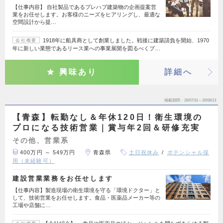
【仕事内容】 自社製品であるプレハブ建築物の企画提案営
業をお任せします。お客様のニーズをヒアリングし、最適な
空間設計から提…
1918年に船具商として創業しました。戦後に建築請負を開始、1970
会社概要
年に新しい業態であるリース業への事業展開を図るべくプ…
興味あり
詳細へ
掲載期間
26/07/31～26/08/13
【青森】転勤なし＆年休120日！衛生環境の
プロになる技術営業｜賞与年2回＆研修充実
その他、営業系
400万円 ～ 549万円
青森県
土日祝休み
ポテンシャル採
用（未経験可）
建設営業業務をお任せします
【仕事内容】製造現場の衛生環境を守る「環境ドクター」と
して、技術営業をお任せします。食品・医薬品メーカー等の
工場や店舗に…