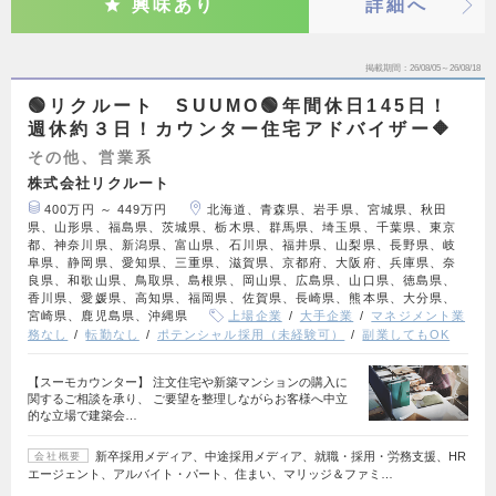
興味あり
詳細へ
掲載期間
26/08/05～26/08/18
🟢リクルート SUUMO🟢年間休日145日！
週休約３日！カウンター住宅アドバイザー🔶
その他、営業系
株式会社リクルート
400万円 ～ 449万円
北海道、青森県、岩手県、宮城県、秋田
県、山形県、福島県、茨城県、栃木県、群馬県、埼玉県、千葉県、東京
都、神奈川県、新潟県、富山県、石川県、福井県、山梨県、長野県、岐
阜県、静岡県、愛知県、三重県、滋賀県、京都府、大阪府、兵庫県、奈
良県、和歌山県、鳥取県、島根県、岡山県、広島県、山口県、徳島県、
香川県、愛媛県、高知県、福岡県、佐賀県、長崎県、熊本県、大分県、
宮崎県、鹿児島県、沖縄県
上場企業
大手企業
マネジメント業
務なし
転勤なし
ポテンシャル採用（未経験可）
副業してもOK
【スーモカウンター】 注文住宅や新築マンションの購入に
関するご相談を承り、 ご要望を整理しながらお客様へ中立
的な立場で建築会…
新卒採用メディア、中途採用メディア、就職・採用・労務支援、HR
会社概要
エージェント、アルバイト・パート、住まい、マリッジ＆ファミ…