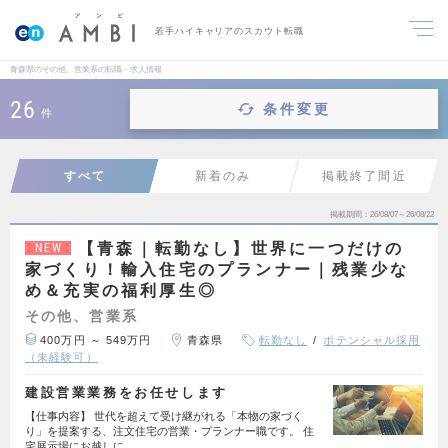
若手ハイキャリアのスカウト転職
青森県のその他、営業系の転職・求人情報
26
条件変更
件
すべて
新着のみ
掲載終了間近
掲載期間
26/08/07～26/08/22
【青森｜転勤なし】世界に一つだけの
NEW
家づくり！輸入住宅のプランナー｜残業少な
め＆充実の福利厚生◎
その他、営業系
400万円 ～ 549万円
青森県
転勤なし
ポテンシャル採用
（未経験可）
建設営業業務をお任せします
【仕事内容】 世代を超えて受け継がれる「本物の家づく
り」を提案する、注文住宅の営業・プランナー職です。 住
宅展示場にお越しに…