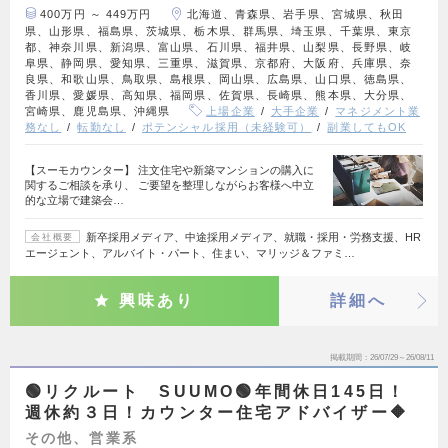
400万円 ～ 449万円
北海道、青森県、岩手県、宮城県、秋田
県、山形県、福島県、茨城県、栃木県、群馬県、埼玉県、千葉県、東京
都、神奈川県、新潟県、富山県、石川県、福井県、山梨県、長野県、岐
阜県、静岡県、愛知県、三重県、滋賀県、京都府、大阪府、兵庫県、奈
良県、和歌山県、鳥取県、島根県、岡山県、広島県、山口県、徳島県、
香川県、愛媛県、高知県、福岡県、佐賀県、長崎県、熊本県、大分県、
宮崎県、鹿児島県、沖縄県
上場企業
大手企業
マネジメント業
務なし
転勤なし
ポテンシャル採用（未経験可）
副業してもOK
【スーモカウンター】 注文住宅や新築マンションの購入に
関するご相談を承り、 ご要望を整理しながらお客様へ中立
的な立場で建築会…
新卒採用メディア、中途採用メディア、就職・採用・労務支援、HR
会社概要
エージェント、アルバイト・パート、住まい、マリッジ＆ファミ…
興味あり
詳細へ
掲載期間
26/07/29～26/08/11
🟢リクルート SUUMO🟢年間休日145日！
週休約３日！カウンター住宅アドバイザー🔶
その他、営業系