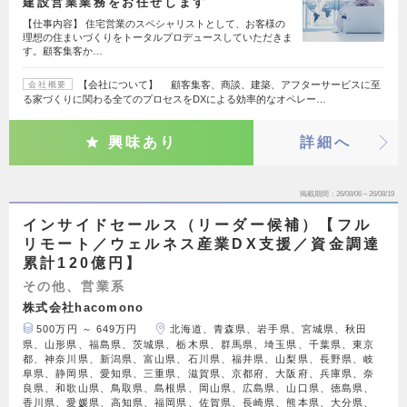
建設営業業務をお任せします
【仕事内容】 住宅営業のスペシャリストとして、お客様の
理想の住まいづくりをトータルプロデュースしていただきま
す。顧客集客か…
【会社について】 顧客集客、商談、建築、アフターサービスに至
会社概要
る家づくりに関わる全てのプロセスをDXによる効率的なオペレー…
興味あり
詳細へ
掲載期間
26/08/06～26/08/19
インサイドセールス（リーダー候補）【フル
リモート／ウェルネス産業DX支援／資金調達
累計120億円】
その他、営業系
株式会社hacomono
500万円 ～ 649万円
北海道、青森県、岩手県、宮城県、秋田
県、山形県、福島県、茨城県、栃木県、群馬県、埼玉県、千葉県、東京
都、神奈川県、新潟県、富山県、石川県、福井県、山梨県、長野県、岐
阜県、静岡県、愛知県、三重県、滋賀県、京都府、大阪府、兵庫県、奈
良県、和歌山県、鳥取県、島根県、岡山県、広島県、山口県、徳島県、
香川県、愛媛県、高知県、福岡県、佐賀県、長崎県、熊本県、大分県、