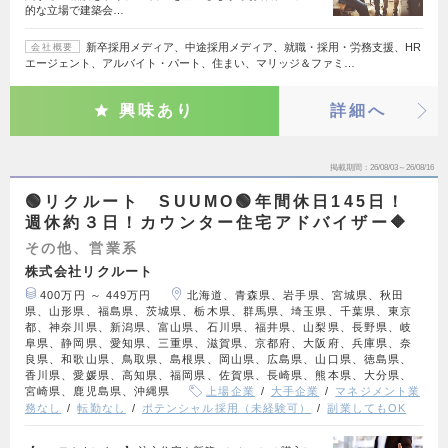
的な立場で建築会…
新卒採用メディア、中途採用メディア、就職・採用・労務支援、HR
会社概要
エージェント、アルバイト・パート、住まい、マリッジ＆ファミ…
興味あり
詳細へ
掲載期間
26/08/03～26/08/16
🟢リクルート SUUMO🟢年間休日145日！
週休約３日！カウンター住宅アドバイザー🔶
その他、営業系
株式会社リクルート
400万円 ～ 449万円
北海道、青森県、岩手県、宮城県、秋田
県、山形県、福島県、茨城県、栃木県、群馬県、埼玉県、千葉県、東京
都、神奈川県、新潟県、富山県、石川県、福井県、山梨県、長野県、岐
阜県、静岡県、愛知県、三重県、滋賀県、京都府、大阪府、兵庫県、奈
良県、和歌山県、鳥取県、島根県、岡山県、広島県、山口県、徳島県、
香川県、愛媛県、高知県、福岡県、佐賀県、長崎県、熊本県、大分県、
宮崎県、鹿児島県、沖縄県
上場企業
大手企業
マネジメント業
務なし
転勤なし
ポテンシャル採用（未経験可）
副業してもOK