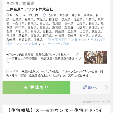
その他、営業系
三井金属ユアソフト株式会社
600万円 ～ 899万円
北海道、青森県、岩手県、宮城県、秋田
県、山形県、福島県、茨城県、栃木県、群馬県、埼玉県、千葉県、東京
都、神奈川県、新潟県、富山県、石川県、福井県、山梨県、長野県、岐
阜県、静岡県、愛知県、三重県、滋賀県、京都府、大阪府、兵庫県、奈
良県、和歌山県、鳥取県、島根県、岡山県、広島県、山口県、徳島県、
香川県、愛媛県、高知県、福岡県、佐賀県、長崎県、熊本県、大分県、
宮崎県、鹿児島県、沖縄県
英語力不問
土日祝休み
年収600万
以上
フレックス勤務
リモートワーク可能
■グループ内営業業務（三井金属グループ各社向け） ・ グ
ループ各社との関係構築 ・ 経営課題・業務課題の発掘 ・ グ
ルー…
◆三井金属グループのDX推進 グループ全体のICT化を企画・開
会社概要
発・運用・管理 企業価値向上に向けたデジタル変革の推進 ◆社…
興味あり
詳細へ
掲載期間
26/07/28～26/08/10
【住宅領域】スーモカウンター住宅アドバイ