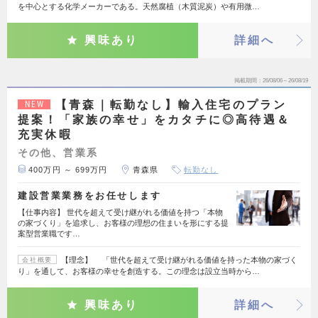
を中心とする化学メーカーである。天然腐植（木質泥炭）や有用微…
興味あり
詳細へ
掲載期間
26/08/06～26/08/19
【青森｜転勤なし】輸入住宅のプラン
NEW
提案！「家族の幸せ」をカタチに◎高待遇＆
充実休暇
その他、営業系
400万円 ～ 699万円
青森県
転勤なし
建設営業業務をお任せします
【仕事内容】 世代を超えて受け継がれる価値を持つ「本物
の家づくり」を追求し、お客様の理想の住まいを形にする提
案型営業職です…
【理念】 「世代を超えて受け継がれる価値を持った本物の家づく
会社概要
り」を通して、お客様の幸せを創造する。この理念は設立当時から…
興味あり
詳細へ