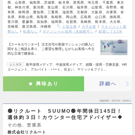
県、山形県、福島県、茨城県、栃木県、群馬県、埼玉県、千葉県、東京
都、神奈川県、新潟県、富山県、石川県、福井県、山梨県、長野県、岐
阜県、静岡県、愛知県、三重県、滋賀県、京都府、大阪府、兵庫県、奈
良県、和歌山県、鳥取県、島根県、岡山県、広島県、山口県、徳島県、
香川県、愛媛県、高知県、福岡県、佐賀県、長崎県、熊本県、大分県、
宮崎県、鹿児島県、沖縄県
上場企業
大手企業
マネジメント業
務なし
転勤なし
ポテンシャル採用（未経験可）
副業してもOK
【スーモカウンター】 注文住宅や新築マンションの購入に
関するご相談を承り、 ご要望を整理しながらお客様へ中立
的な立場で建築会…
新卒採用メディア、中途採用メディア、就職・採用・労務支援、HR
会社概要
エージェント、アルバイト・パート、住まい、マリッジ＆ファミ…
興味あり
詳細へ
掲載期間
26/07/29～26/08/11
🟢リクルート SUUMO🟢年間休日145日！
週休約３日！カウンター住宅アドバイザー🔶
その他、営業系
株式会社リクルート