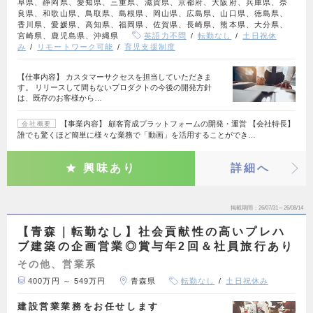
阜県、静岡県、愛知県、三重県、滋賀県、京都府、大阪府、兵庫県、奈
良県、和歌山県、鳥取県、島根県、岡山県、広島県、山口県、徳島県、
香川県、愛媛県、高知県、福岡県、佐賀県、長崎県、熊本県、大分県、
宮崎県、鹿児島県、沖縄県
英語力不問
転勤なし
土日祝休
み
リモートワーク可能
育児支援制度
【仕事内容】 カスタマーサクセスを担当していただきま
す。 リリースして間もないプロダクトの今後の開発方針
は、既存のお客様から…
【事業内容】 顧客育成プラットフォームの開発・運営 【会社特長】
会社概要
誰でも驚くほど簡単に様々な業務で「動画」を活用することができ…
興味あり
詳細へ
掲載期間
26/07/31～26/08/14
【青森｜転勤なし】社会貢献性の高いプレハ
ブ建築の企画営業◎賞与年2回＆社員旅行あり
その他、営業系
400万円 ～ 549万円
青森県
転勤なし
土日祝休み
建設営業業務をお任せします