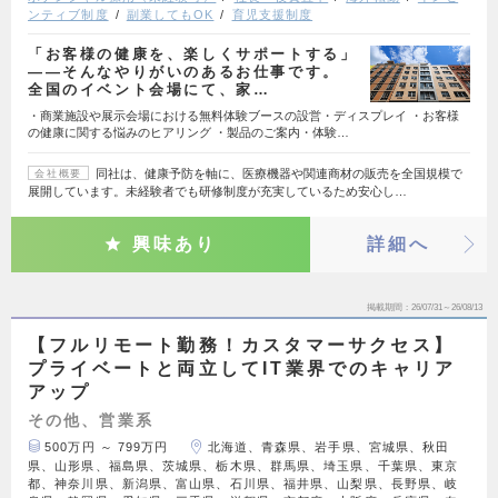
ンティブ制度
副業してもOK
育児支援制度
「お客様の健康を、楽しくサポートする」
——そんなやりがいのあるお仕事です。
全国のイベント会場にて、家…
・商業施設や展示会場における無料体験ブースの設営・ディスプレイ ・お客様
の健康に関する悩みのヒアリング ・製品のご案内・体験…
同社は、健康予防を軸に、医療機器や関連商材の販売を全国規模で
会社概要
展開しています。未経験者でも研修制度が充実しているため安心し…
興味あり
詳細へ
掲載期間
26/07/31～26/08/13
【フルリモート勤務！カスタマーサクセス】
プライベートと両立してIT業界でのキャリア
アップ
その他、営業系
500万円 ～ 799万円
北海道、青森県、岩手県、宮城県、秋田
県、山形県、福島県、茨城県、栃木県、群馬県、埼玉県、千葉県、東京
都、神奈川県、新潟県、富山県、石川県、福井県、山梨県、長野県、岐