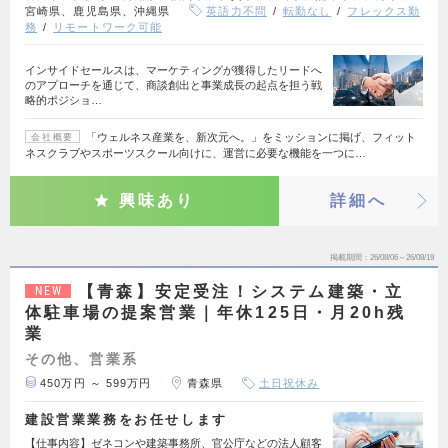
宮崎県、鹿児島県、沖縄県
英語力不問
転勤なし
フレックス勤
務
リモートワーク可能
インサイドセールスは、マーケティングが獲得したリードへ
のアプローチを通じて、商談創出と事業成長の起点を担う戦
略的ポジショ…
「ウェルネス産業を、新次元へ。」をミッションに掲げ、フィット
会社概要
ネスクラブやスポーツスクール向けに、運営に必要な機能を一つに…
興味あり
詳細へ
掲載期間
26/08/06～26/08/19
【青森】安定受注！システム建築・立
NEW
体駐車場の提案営業｜年休125日・月20h残
業
その他、営業系
450万円 ～ 599万円
青森県
土日祝休み
建設営業業務をお任せします
【仕事内容】ゼネコンや建築事務所、官公庁などの法人顧客