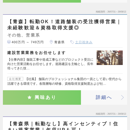
掲載期間
26/07/31～26/08/13
【青森】転勤OK！道路舗装の受注獲得営業｜
未経験歓迎＆資格取得支援◎
その他、営業系
400万円 ～ 749万円
青森県
土日祝休み
建設営業業務をお任せします
【仕事内容】舗装工事や造成工事などのプロジェクト受注に
向けた営業活動をお任せします。道路建設を主軸とし、長年
培ってきた技…
【社風】 舗装のプロフェッショナル集団の一員として若い世代から
会社概要
活躍できる環境です。各階層毎の研修、資格取得支援制度および社…
興味あり
詳細へ
掲載期間
26/07/31～26/08/13
【青森県｜転勤なし】高インセンティブ！住
まい提案営業｜年収UPも可！