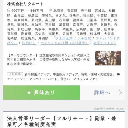
株式会社リクルート
400万円 ～ 449万円
北海道、青森県、岩手県、宮城県、秋田
県、山形県、福島県、茨城県、栃木県、群馬県、埼玉県、千葉県、東京
都、神奈川県、新潟県、富山県、石川県、福井県、山梨県、長野県、岐
阜県、静岡県、愛知県、三重県、滋賀県、京都府、大阪府、兵庫県、奈
良県、和歌山県、鳥取県、島根県、岡山県、広島県、山口県、徳島県、
香川県、愛媛県、高知県、福岡県、佐賀県、長崎県、熊本県、大分県、
宮崎県、鹿児島県、沖縄県
上場企業
大手企業
マネジメント業
務なし
転勤なし
ポテンシャル採用（未経験可）
副業してもOK
【スーモカウンター】 注文住宅や新築マンションの購入に
関するご相談を承り、 ご要望を整理しながらお客様へ中立
的な立場で建築会…
新卒採用メディア、中途採用メディア、就職・採用・労務支援、HR
会社概要
エージェント、アルバイト・パート、住まい、マリッジ＆ファミ…
興味あり
詳細へ
掲載期間
26/07/28～26/08/10
法人営業リーダー【フルリモート】副業・兼
業可／各種制度充実