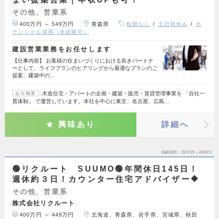
その他、営業系
400万円 ～ 549万円
青森県
転勤なし
土日祝休み
ポ
テンシャル採用（未経験可）
建設営業業務をお任せします
【仕事内容】 お客様の住まいづくりにおける良きパートナ
ーとして、ライフプランのヒアリングから最適なプランのご
提案、建築中の…
木造住宅・アパートの企画・建築・販売・賃貸管理事業を 「自社一
会社概要
貫体制」 で運営しています。本社を中心に東京、名古屋、広島…
興味あり
詳細へ
掲載期間
26/07/29～26/08/11
🟢リクルート SUUMO🟢年間休日145日！
週休約３日！カウンター住宅アドバイザー🔶
その他、営業系
株式会社リクルート
400万円 ～ 449万円
北海道、青森県、岩手県、宮城県、秋田