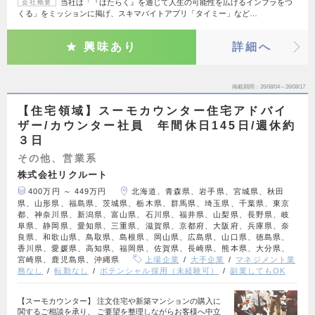
当社は「『はたらく』を通じて人生の可能性を広げるインフラをつ
会社概要
くる」をミッションに掲げ、スキマバイトアプリ「タイミー」など…
興味あり
詳細へ
掲載期間
26/08/04～26/08/17
【住宅領域】スーモカウンター住宅アドバイ
ザー/カウンター社員 年間休日145日/週休約
３日
その他、営業系
株式会社リクルート
400万円 ～ 449万円
北海道、青森県、岩手県、宮城県、秋田
県、山形県、福島県、茨城県、栃木県、群馬県、埼玉県、千葉県、東京
都、神奈川県、新潟県、富山県、石川県、福井県、山梨県、長野県、岐
阜県、静岡県、愛知県、三重県、滋賀県、京都府、大阪府、兵庫県、奈
良県、和歌山県、鳥取県、島根県、岡山県、広島県、山口県、徳島県、
香川県、愛媛県、高知県、福岡県、佐賀県、長崎県、熊本県、大分県、
宮崎県、鹿児島県、沖縄県
上場企業
大手企業
マネジメント業
務なし
転勤なし
ポテンシャル採用（未経験可）
副業してもOK
【スーモカウンター】 注文住宅や新築マンションの購入に
関するご相談を承り、 ご要望を整理しながらお客様へ中立