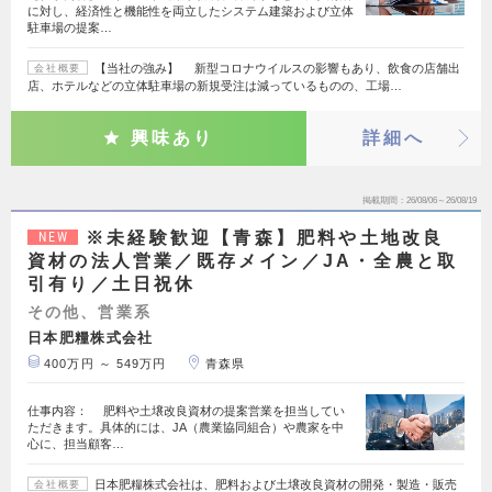
に対し、経済性と機能性を両立したシステム建築および立体
駐車場の提案…
【当社の強み】 新型コロナウイルスの影響もあり、飲食の店舗出
会社概要
店、ホテルなどの立体駐車場の新規受注は減っているものの、工場…
興味あり
詳細へ
掲載期間
26/08/06～26/08/19
※未経験歓迎【青森】肥料や土地改良
NEW
資材の法人営業／既存メイン／JA・全農と取
引有り／土日祝休
その他、営業系
日本肥糧株式会社
400万円 ～ 549万円
青森県
仕事内容： 肥料や土壌改良資材の提案営業を担当してい
ただきます。具体的には、JA（農業協同組合）や農家を中
心に、担当顧客…
日本肥糧株式会社は、肥料および土壌改良資材の開発・製造・販売
会社概要