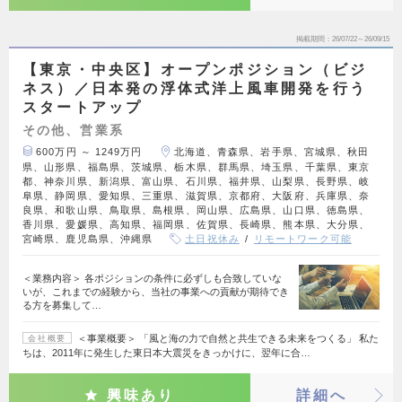
掲載期間
26/07/22～26/09/15
【東京・中央区】オープンポジション（ビジ
ネス）／日本発の浮体式洋上風車開発を行う
スタートアップ
その他、営業系
600万円 ～ 1249万円
北海道、青森県、岩手県、宮城県、秋田
県、山形県、福島県、茨城県、栃木県、群馬県、埼玉県、千葉県、東京
都、神奈川県、新潟県、富山県、石川県、福井県、山梨県、長野県、岐
阜県、静岡県、愛知県、三重県、滋賀県、京都府、大阪府、兵庫県、奈
良県、和歌山県、鳥取県、島根県、岡山県、広島県、山口県、徳島県、
香川県、愛媛県、高知県、福岡県、佐賀県、長崎県、熊本県、大分県、
宮崎県、鹿児島県、沖縄県
土日祝休み
リモートワーク可能
＜業務内容＞ 各ポジションの条件に必ずしも合致していな
いが、これまでの経験から、当社の事業への貢献が期待でき
る方を募集して…
＜事業概要＞ 「風と海の力で自然と共生できる未来をつくる」 私た
会社概要
ちは、2011年に発生した東日本大震災をきっかけに、翌年に合…
興味あり
詳細へ