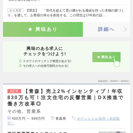
【理念】 「世代を超えて受け継がれる価値を持った本物の家づく
会社概要
り」を通して、お客様の幸せを創造する。この理念は17年前の設…
興味あり
詳細へ
興味のある求人に
チェックをつけよう!
興味あり
スカウトのマッチング精度があがる!
その求人への合格可能性がわかる!
掲載期間
26/08/07～26/08/21
【青森】売上2%インセンティブ！年収
NEW
830万も可！注文住宅の反響営業｜DX推進で
働き方改革◎
その他、営業系
400万円 ～ 999万円
青森県
ポテンシャル採用（未経験
可）