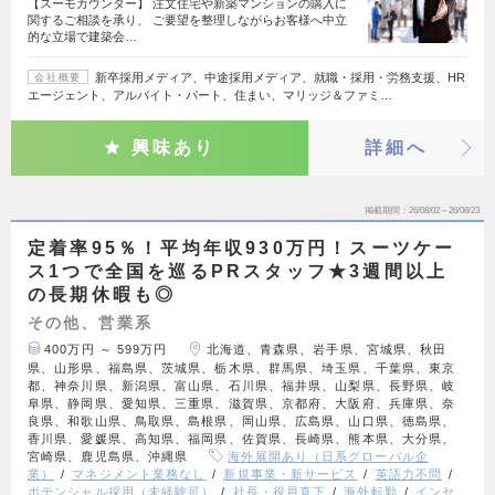
【スーモカウンター】 注文住宅や新築マンションの購入に
関するご相談を承り、 ご要望を整理しながらお客様へ中立
的な立場で建築会…
新卒採用メディア、中途採用メディア、就職・採用・労務支援、HR
会社概要
エージェント、アルバイト・パート、住まい、マリッジ＆ファミ…
興味あり
詳細へ
掲載期間
26/08/02～26/08/23
定着率95％！平均年収930万円！スーツケー
ス1つで全国を巡るPRスタッフ★3週間以上
の長期休暇も◎
その他、営業系
400万円 ～ 599万円
北海道、青森県、岩手県、宮城県、秋田
県、山形県、福島県、茨城県、栃木県、群馬県、埼玉県、千葉県、東京
都、神奈川県、新潟県、富山県、石川県、福井県、山梨県、長野県、岐
阜県、静岡県、愛知県、三重県、滋賀県、京都府、大阪府、兵庫県、奈
良県、和歌山県、鳥取県、島根県、岡山県、広島県、山口県、徳島県、
香川県、愛媛県、高知県、福岡県、佐賀県、長崎県、熊本県、大分県、
宮崎県、鹿児島県、沖縄県
海外展開あり（日系グローバル企
業）
マネジメント業務なし
新規事業・新サービス
英語力不問
ポテンシャル採用（未経験可）
社長・役員直下
海外転勤
インセ