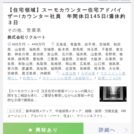
【住宅領域】スーモカウンター住宅アドバイ
ザー/カウンター社員 年間休日145日/週休約
３日
その他、営業系
株式会社リクルート
400万円 ～ 449万円
北海道、青森県、岩手県、宮城県、秋田
県、山形県、福島県、茨城県、栃木県、群馬県、埼玉県、千葉県、東京
都、神奈川県、新潟県、富山県、石川県、福井県、山梨県、長野県、岐
阜県、静岡県、愛知県、三重県、滋賀県、京都府、大阪府、兵庫県、奈
良県、和歌山県、鳥取県、島根県、岡山県、広島県、山口県、徳島県、
香川県、愛媛県、高知県、福岡県、佐賀県、長崎県、熊本県、大分県、
宮崎県、鹿児島県、沖縄県
上場企業
大手企業
マネジメント業
務なし
転勤なし
ポテンシャル採用（未経験可）
副業してもOK
【スーモカウンター】 注文住宅や新築マンションの購入に
関するご相談を承り、 ご要望を整理しながらお客様へ中立
的な立場で建築会…
新卒採用メディア、中途採用メディア、就職・採用・労務支援、HR
会社概要
エージェント、アルバイト・パート、住まい、マリッジ＆ファミ…
興味あり
詳細へ