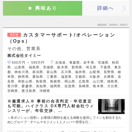
興味あり
詳細へ
掲載期間
26/08/04～26/08/17
カスタマーサポート/オペレーション
NEW
（Ops）
その他、営業系
株式会社タイミー
500万円 ～ 599万円
北海道、青森県、岩手県、宮城県、秋田
県、山形県、福島県、茨城県、栃木県、群馬県、埼玉県、千葉県、東京
都、神奈川県、新潟県、富山県、石川県、福井県、山梨県、長野県、岐
阜県、静岡県、愛知県、三重県、滋賀県、京都府、大阪府、兵庫県、奈
良県、和歌山県、鳥取県、島根県、岡山県、広島県、山口県、徳島県、
香川県、愛媛県、高知県、福岡県、佐賀県、長崎県、熊本県、大分県、
宮崎県、鹿児島県、沖縄県
※厳選求人※ 事前の合否判定・年収査定
も可能。ハイクラス DX専門人材会社ウィ
ンスリーが、年収交渉、…
＜本ポジション役割＞ お客様の期待を超える体験を提供しファンを創出するた
めにグループ・チームマネジメントとメンバー管理を行…