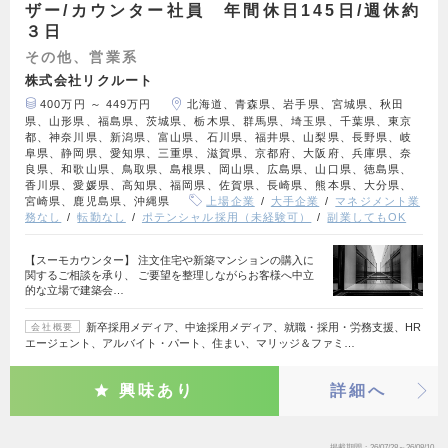
ザー/カウンター社員 年間休日145日/週休約
３日
その他、営業系
株式会社リクルート
400万円 ～ 449万円
北海道、青森県、岩手県、宮城県、秋田
県、山形県、福島県、茨城県、栃木県、群馬県、埼玉県、千葉県、東京
都、神奈川県、新潟県、富山県、石川県、福井県、山梨県、長野県、岐
阜県、静岡県、愛知県、三重県、滋賀県、京都府、大阪府、兵庫県、奈
良県、和歌山県、鳥取県、島根県、岡山県、広島県、山口県、徳島県、
香川県、愛媛県、高知県、福岡県、佐賀県、長崎県、熊本県、大分県、
宮崎県、鹿児島県、沖縄県
上場企業
大手企業
マネジメント業
務なし
転勤なし
ポテンシャル採用（未経験可）
副業してもOK
【スーモカウンター】 注文住宅や新築マンションの購入に
関するご相談を承り、 ご要望を整理しながらお客様へ中立
的な立場で建築会…
新卒採用メディア、中途採用メディア、就職・採用・労務支援、HR
会社概要
エージェント、アルバイト・パート、住まい、マリッジ＆ファミ…
興味あり
詳細へ
掲載期間
26/07/28～26/08/10