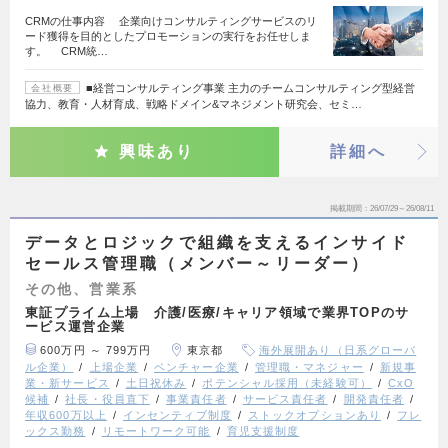
CRMの仕事内容 企業向けコンサルティングサービスのリ
ード獲得を目的としたプロモーションの実行をお任せしま
す。 CRM統…
■経営コンサルティング事業 主力のチームコンサルティング型経営
会社概要
協力、教育・人材育成、戦略ドメイン&マネジメント研究会、セミ…
興味あり
詳細へ
掲載期間
26/07/29～26/08/11
データとロジックで組織を支えるインサイド
セールス管理職（メンバー～リーダー）
その他、営業系
東証プライム上場 介護/医療/キャリア領域で業界TOPのサ
ービス運営企業
600万円 ～ 799万円
東京都
海外展開あり（日系グローバ
ル企業）
上場企業
ベンチャー企業
管理職・マネジャー
新規事
業・新サービス
土日祝休み
ポテンシャル採用（未経験可）
CxO
候補
社長・役員直下
事業責任者
サービス責任者
開発責任者
年収600万以上
インセンティブ制度
ストックオプションあり
フレ
ックス勤務
リモートワーク可能
育児支援制度