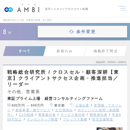
若手ハイキャリアのスカウト転職
開発責任者のその他、営業系の転職・求人情報
8
条件変更
件
すべて
新着のみ
掲載終了間近
掲載期間
26/08/01～26/08/14
戦略総合研究所 / クロスセル・顧客深耕【東
京】クライアントサクセス企画・推進担当／
リーダー
その他、営業系
東証プライム上場 経営コンサルティングファーム
600万円 ～ 849万円
東京都
上場企業
管理職・マネジャ
ー
新規事業・新サービス
土日祝休み
ポテンシャル採用（未経験
可）
CxO候補
事業責任者
サービス責任者
開発責任者
年収6
00万以上
インセンティブ制度
フレックス勤務
育児支援制度