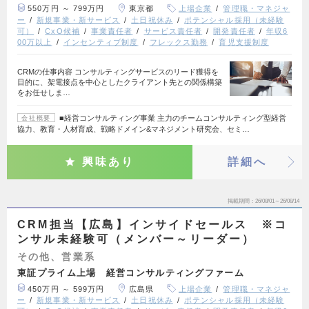
550万円 ～ 799万円
東京都
上場企業
管理職・マネジャ
ー
新規事業・新サービス
土日祝休み
ポテンシャル採用（未経験
可）
CxO候補
事業責任者
サービス責任者
開発責任者
年収6
00万以上
インセンティブ制度
フレックス勤務
育児支援制度
CRMの仕事内容 コンサルティングサービスのリード獲得を
目的に、架電接点を中心としたクライアント先との関係構築
をお任せしま…
■経営コンサルティング事業 主力のチームコンサルティング型経営
会社概要
協力、教育・人材育成、戦略ドメイン&マネジメント研究会、セミ…
興味あり
詳細へ
掲載期間
26/08/01～26/08/14
CRM担当【広島】インサイドセールス ※コ
ンサル未経験可（メンバー～リーダー）
その他、営業系
東証プライム上場 経営コンサルティングファーム
450万円 ～ 599万円
広島県
上場企業
管理職・マネジャ
ー
新規事業・新サービス
土日祝休み
ポテンシャル採用（未経験