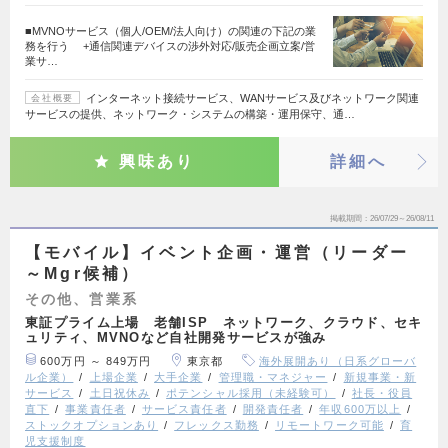
■MVNOサービス（個人/OEM/法人向け）の関連の下記の業
務を行う +通信関連デバイスの渉外対応/販売企画立案/営
業サ…
インターネット接続サービス、WANサービス及びネットワーク関連
会社概要
サービスの提供、ネットワーク・システムの構築・運用保守、通…
興味あり
詳細へ
掲載期間
26/07/29～26/08/11
【モバイル】イベント企画・運営（リーダー
～Mgr候補）
その他、営業系
東証プライム上場 老舗ISP ネットワーク、クラウド、セキ
ュリティ、MVNOなど自社開発サービスが強み
600万円 ～ 849万円
東京都
海外展開あり（日系グローバ
ル企業）
上場企業
大手企業
管理職・マネジャー
新規事業・新
サービス
土日祝休み
ポテンシャル採用（未経験可）
社長・役員
直下
事業責任者
サービス責任者
開発責任者
年収600万以上
ストックオプションあり
フレックス勤務
リモートワーク可能
育
児支援制度