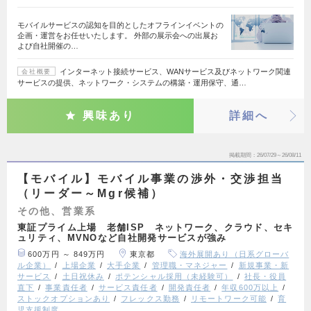
モバイルサービスの認知を目的としたオフラインイベントの
企画・運営をお任せいたします。 外部の展示会への出展お
よび自社開催の…
インターネット接続サービス、WANサービス及びネットワーク関連
会社概要
サービスの提供、ネットワーク・システムの構築・運用保守、通…
興味あり
詳細へ
掲載期間
26/07/29～26/08/11
【モバイル】モバイル事業の渉外・交渉担当
（リーダー～Mgr候補）
その他、営業系
東証プライム上場 老舗ISP ネットワーク、クラウド、セキ
ュリティ、MVNOなど自社開発サービスが強み
600万円 ～ 849万円
東京都
海外展開あり（日系グローバ
ル企業）
上場企業
大手企業
管理職・マネジャー
新規事業・新
サービス
土日祝休み
ポテンシャル採用（未経験可）
社長・役員
直下
事業責任者
サービス責任者
開発責任者
年収600万以上
ストックオプションあり
フレックス勤務
リモートワーク可能
育
児支援制度