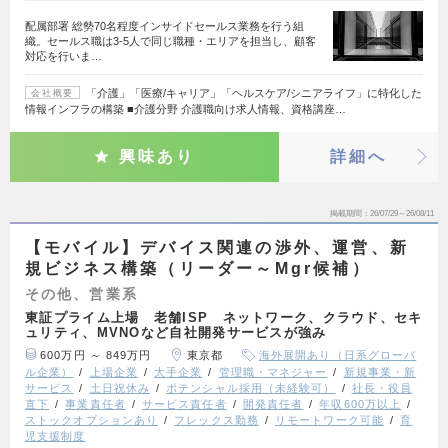
配属部署 総勢70名程度インサイドセールス業務を行う組
織。セールス職は3-5人で同じ職種・エリアを担当し、顧客
対応を行いま…
「介護」「医療/キャリア」「ヘルスケア/シニアライフ」に特化した
会社概要
情報インフラの構築 ■介護分野 介護職向け求人情報、資格講座…
興味あり
詳細へ
掲載期間
26/07/29～26/08/11
【モバイル】デバイス関連の渉外、運営、新
規ビジネス構築（リーダー～Mgr候補）
その他、営業系
東証プライム上場 老舗ISP ネットワーク、クラウド、セキ
ュリティ、MVNOなど自社開発サービスが強み
600万円 ～ 849万円
東京都
海外展開あり（日系グローバ
ル企業）
上場企業
大手企業
管理職・マネジャー
新規事業・新
サービス
土日祝休み
ポテンシャル採用（未経験可）
社長・役員
直下
事業責任者
サービス責任者
開発責任者
年収600万以上
ストックオプションあり
フレックス勤務
リモートワーク可能
育
児支援制度