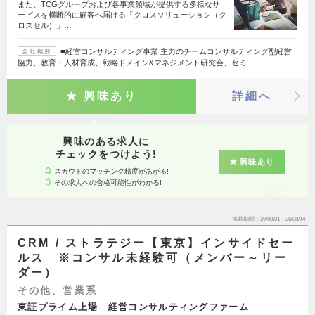
また、TCGグループおよび各事業領域が提供する多様なサ
ービスを横断的に顧客へ届ける「クロスソリューション（ク
ロスセル）」…
■経営コンサルティング事業 主力のチームコンサルティング型経営
会社概要
協力、教育・人材育成、戦略ドメイン&マネジメント研究会、セミ…
興味あり
詳細へ
興味のある求人に
チェックをつけよう!
興味あり
スカウトのマッチング精度があがる!
その求人への合格可能性がわかる!
掲載期間
26/08/01～26/08/14
CRM / ストラテジー【東京】インサイドセー
ルス ※コンサル未経験可（メンバー～リー
ダー）
その他、営業系
東証プライム上場 経営コンサルティングファーム