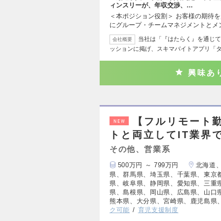
ィンスリーが、年収交渉、…
＜本ポジション役割＞ お客様の期待
にグループ・チームマネジメントとメ
当社は「『はたらく』を通じて
会社概要
ッションに掲げ、スキマバイトアプリ「
興味あ
【フルリモート
NEW
トと両立してIT業界
その他、営業系
500万円 ～ 799万円
北海道
県、群馬県、埼玉県、千葉県、東京
県、岐阜県、静岡県、愛知県、三重
県、島根県、岡山県、広島県、山口
熊本県、大分県、宮崎県、鹿児島県
ク可能
育児支援制度