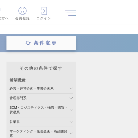
の方へ
会員登録
ログイン
条件変更
その他の条件で探す
希望職種
経営・経営企画・事業企画系
管理部門系
SCM・ロジスティクス・物流・購買・
貿易系
営業系
マーケティング・販促企画・商品開発
系