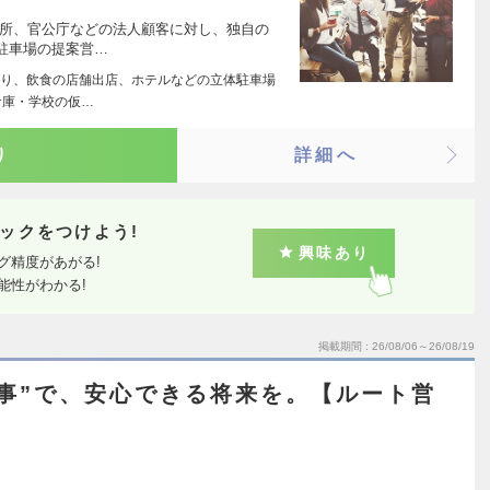
務所、官公庁などの法人顧客に対し、独自の
駐車場の提案営…
り、飲食の店舗出店、ホテルなどの立体駐車場
倉庫・学校の仮…
り
詳細へ
ックをつけよう!
興味あり
グ精度があがる!
能性がわかる!
掲載期間
26/08/06～26/08/19
事”で、安心できる将来を。【ルート営