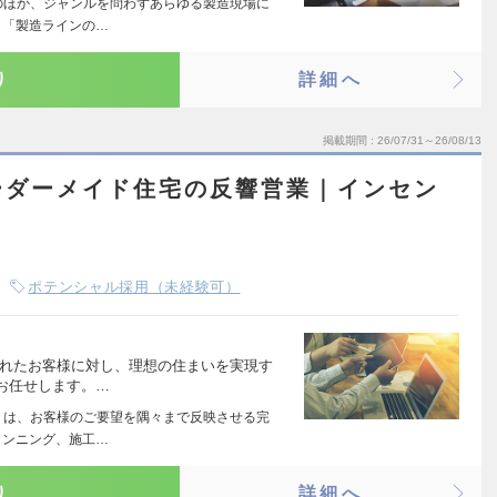
のほか、ジャンルを問わずあらゆる製造現場に
。「製造ラインの…
り
詳細へ
掲載期間
26/07/31～26/08/13
ーダーメイド住宅の反響営業｜インセン
ポテンシャル採用（未経験可）
されたお客様に対し、理想の住まいを実現す
お任せします。…
りは、お客様のご要望を隅々まで反映させる完
ランニング、施工…
り
詳細へ