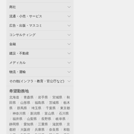
商社
流通・小売・サービス
広告・出版・マスコミ
コンサルティング
金融
建設・不動産
メディカル
物流・運輸
その他(インフラ・教育・官公庁など)
希望勤務地
北海道
青森県
岩手県
宮城県
秋
田県
山形県
福島県
茨城県
栃木
県
群馬県
埼玉県
千葉県
東京都
神奈川県
新潟県
富山県
石川県
福井県
山梨県
長野県
岐阜県
静岡県
愛知県
三重県
滋賀県
京
都府
大阪府
兵庫県
奈良県
和歌