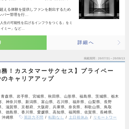
を超える体験を提供しファンを創出するため
ンバー管理を行…
人生の可能性を広げるインフラをつくる」をミ
タイミー」など…
り
詳細へ
掲載期間
26/07/31～26/08/13
勤務！カスタマーサクセス】プライベー
でのキャリアアップ
、青森県、岩手県、宮城県、秋田県、山形県、福島県、茨城県、栃木
都、神奈川県、新潟県、富山県、石川県、福井県、山梨県、長野
県、滋賀県、京都府、大阪府、兵庫県、奈良県、和歌山県、鳥取
県、徳島県、香川県、愛媛県、高知県、福岡県、佐賀県、長崎県、
、沖縄県
英語力不問
転勤なし
土日祝休み
リモートワー