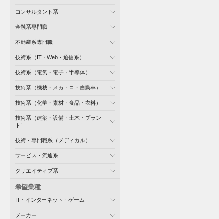
コンサルタント系
金融系専門職
不動産系専門職
技術系（IT・Web・通信系）
技術系（電気・電子・半導体）
技術系（機械・メカトロ・自動車）
技術系（化学・素材・食品・衣料）
技術系（建築・設備・土木・プラン
ト）
技術・専門職系（メディカル）
サービス・流通系
クリエイティブ系
希望業種
IT・インターネット・ゲーム
メーカー