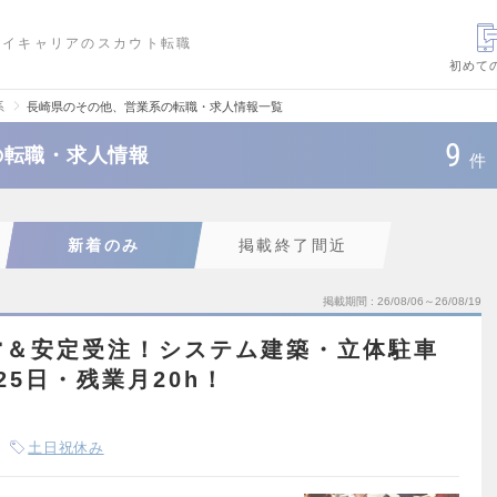
ハイキャリアのスカウト転職
初めて
系
長崎県のその他、営業系の転職・求人情報一覧
9
の転職・求人情報
件
新着のみ
掲載終了間近
掲載期間
26/08/06～26/08/19
営＆安定受注！システム建築・立体駐車
5日・残業月20h！
土日祝休み