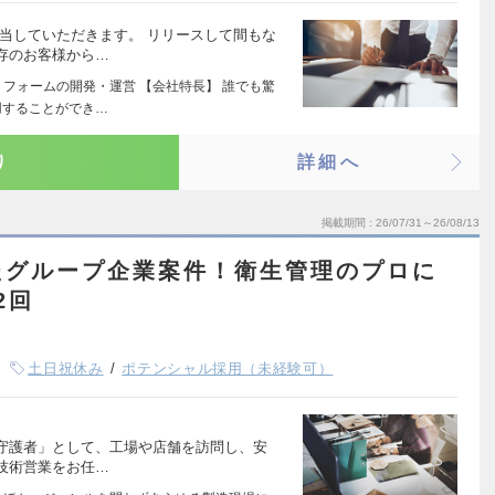
当していただきます。 リリースして間もな
存のお客様から…
トフォームの開発・運営 【会社特長】 誰でも驚
用することができ…
り
詳細へ
掲載期間
26/07/31～26/08/13
たグループ企業案件！衛生管理のプロに
2回
土日祝休み
ポテンシャル採用（未経験可）
守護者」として、工場や店舗を訪問し、安
技術営業をお任…