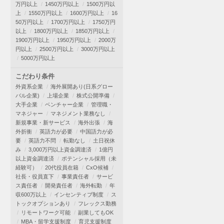
万円以上
1450万円以上
1500万円以
上
1550万円以上
1600万円以上
16
50万円以上
1700万円以上
1750万円
以上
1800万円以上
1850万円以上
1900万円以上
1950万円以上
2000万
円以上
2500万円以上
3000万円以上
5000万円以上
こだわり条件
外資系企業
海外展開あり(日系グロー
バル企業)
上場企業
株式公開準備
大手企業
ベンチャー企業
管理職・
マネジャー
マネジメント業務なし
新規事業・新サービス
海外出張
海
外折衝
英語力が必要
中国語力が必
要
英語力不問
転勤なし
土日祝休
み
3,000万円以上資金調達済
1億円
以上資金調達済
ポテンシャル採用（未
経験可）
20代役員在籍
CxO候補
社長・役員直下
事業責任者
サービ
ス責任者
開発責任者
海外転勤
年
収600万以上
インセンティブ制度
ス
トックオプションあり
フレックス勤務
リモートワーク可能
副業してもOK
MBA・留学支援制度
育児支援制度