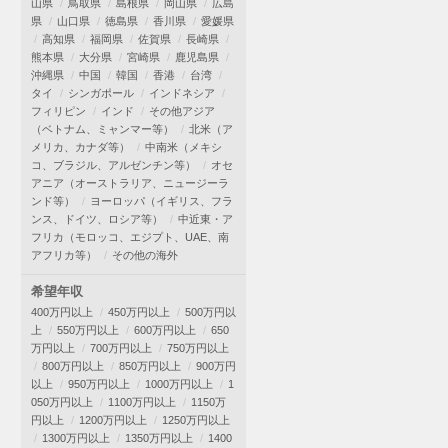
山県
鳥取県
島根県
岡山県
広島
県
山口県
徳島県
香川県
愛媛県
高知県
福岡県
佐賀県
長崎県
熊本県
大分県
宮崎県
鹿児島県
沖縄県
中国
韓国
香港
台湾
タイ
シンガポール
インドネシア
フィリピン
インド
その他アジア
（ベトナム、ミャンマー等）
北米（ア
メリカ、カナダ等）
中南米（メキシ
コ、ブラジル、アルゼンチン等）
オセ
アニア（オーストラリア、ニュージーラ
ンド等）
ヨーロッパ（イギリス、フラ
ンス、ドイツ、ロシア等）
中近東・ア
フリカ（モロッコ、エジプト、UAE、南
アフリカ等）
その他の海外
希望年収
400万円以上
450万円以上
500万円以
上
550万円以上
600万円以上
650
万円以上
700万円以上
750万円以上
800万円以上
850万円以上
900万円
以上
950万円以上
1000万円以上
1
050万円以上
1100万円以上
1150万
円以上
1200万円以上
1250万円以上
1300万円以上
1350万円以上
1400