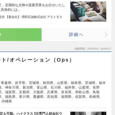
して、定期的な点検や提案営業をお任せいたし
【具体的には…
販売 【親会社】 増田石油株式会社 アストモス
り
詳細へ
掲載期間
26/08/04～26/08/17
ト/オペレーション（Ops）
、青森県、岩手県、宮城県、秋田県、山形県、福島県、茨城県、栃木
都、神奈川県、新潟県、富山県、石川県、福井県、山梨県、長野
県、滋賀県、京都府、大阪府、兵庫県、奈良県、和歌山県、鳥取
県、徳島県、香川県、愛媛県、高知県、福岡県、佐賀県、長崎県、
、沖縄県
定も可能。ハイクラス DX専門人材会社ウ