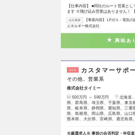
【仕事内容】 ■同社のルート営業と
ます ※飛び込み営業はありません！ 
【事業内容】 LPガス・電気の
会社概要
エネルギー株式会社
興味あ
カスタマーサポー
NEW
その他、営業系
株式会社タイミー
500万円 ～ 599万円
北海道
県、群馬県、埼玉県、千葉県、東京
県、岐阜県、静岡県、愛知県、三重
県、島根県、岡山県、広島県、山口
熊本県、大分県、宮崎県、鹿児島県
※厳選求人※ 事前の合否判定・年収査