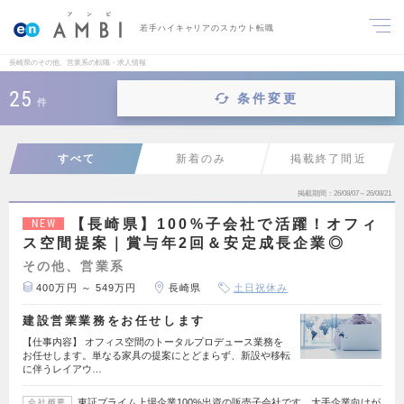
若手ハイキャリアのスカウト転職
長崎県のその他、営業系の転職・求人情報
25
条件変更
件
すべて
新着のみ
掲載終了間近
掲載期間
26/08/07～26/08/21
【長崎県】100%子会社で活躍！オフィ
NEW
ス空間提案｜賞与年2回＆安定成長企業◎
その他、営業系
400万円 ～ 549万円
長崎県
土日祝休み
建設営業業務をお任せします
【仕事内容】 オフィス空間のトータルプロデュース業務を
お任せします。単なる家具の提案にとどまらず、新設や移転
に伴うレイアウ…
東証プライム上場企業100%出資の販売子会社です。大手企業向けが
会社概要