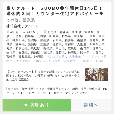
🟢リクルート SUUMO🟢年間休日145日！
週休約３日！カウンター住宅アドバイザー🔶
その他、営業系
株式会社リクルート
400万円 ～ 449万円
北海道、青森県、岩手県、宮城県、秋田
県、山形県、福島県、茨城県、栃木県、群馬県、埼玉県、千葉県、東京
都、神奈川県、新潟県、富山県、石川県、福井県、山梨県、長野県、岐
阜県、静岡県、愛知県、三重県、滋賀県、京都府、大阪府、兵庫県、奈
良県、和歌山県、鳥取県、島根県、岡山県、広島県、山口県、徳島県、
香川県、愛媛県、高知県、福岡県、佐賀県、長崎県、熊本県、大分県、
宮崎県、鹿児島県、沖縄県
上場企業
大手企業
マネジメント業
務なし
転勤なし
ポテンシャル採用（未経験可）
副業してもOK
【スーモカウンター】 注文住宅や新築マンションの購入に
関するご相談を承り、 ご要望を整理しながらお客様へ中立
的な立場で建築会…
新卒採用メディア、中途採用メディア、就職・採用・労務支援、HR
会社概要
エージェント、アルバイト・パート、住まい、マリッジ＆ファミ…
興味あり
詳細へ