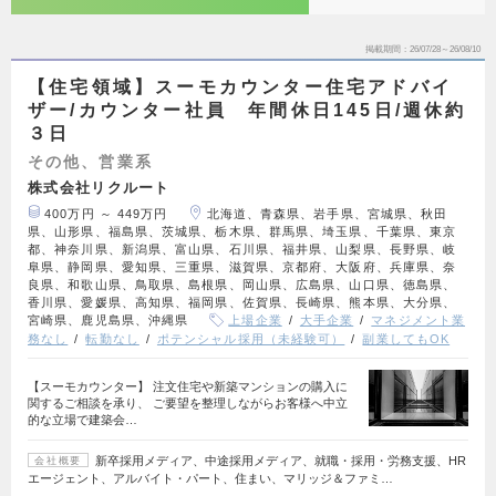
掲載期間
26/07/28～26/08/10
【住宅領域】スーモカウンター住宅アドバイ
ザー/カウンター社員 年間休日145日/週休約
３日
その他、営業系
株式会社リクルート
400万円 ～ 449万円
北海道、青森県、岩手県、宮城県、秋田
県、山形県、福島県、茨城県、栃木県、群馬県、埼玉県、千葉県、東京
都、神奈川県、新潟県、富山県、石川県、福井県、山梨県、長野県、岐
阜県、静岡県、愛知県、三重県、滋賀県、京都府、大阪府、兵庫県、奈
良県、和歌山県、鳥取県、島根県、岡山県、広島県、山口県、徳島県、
香川県、愛媛県、高知県、福岡県、佐賀県、長崎県、熊本県、大分県、
宮崎県、鹿児島県、沖縄県
上場企業
大手企業
マネジメント業
務なし
転勤なし
ポテンシャル採用（未経験可）
副業してもOK
【スーモカウンター】 注文住宅や新築マンションの購入に
関するご相談を承り、 ご要望を整理しながらお客様へ中立
的な立場で建築会…
新卒採用メディア、中途採用メディア、就職・採用・労務支援、HR
会社概要
エージェント、アルバイト・パート、住まい、マリッジ＆ファミ…