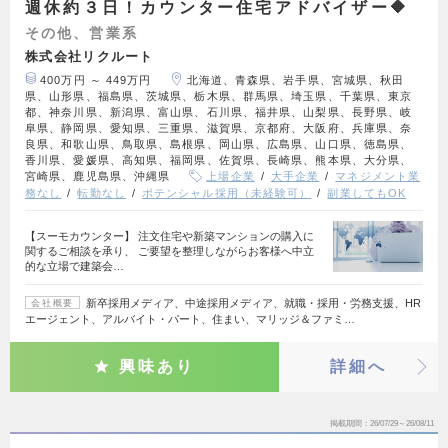
週休約３日！カウンター住宅アドバイザー🔶
その他、営業系
株式会社リクルート
400万円 ～ 449万円
北海道、青森県、岩手県、宮城県、秋田
県、山形県、福島県、茨城県、栃木県、群馬県、埼玉県、千葉県、東京
都、神奈川県、新潟県、富山県、石川県、福井県、山梨県、長野県、岐
阜県、静岡県、愛知県、三重県、滋賀県、京都府、大阪府、兵庫県、奈
良県、和歌山県、鳥取県、島根県、岡山県、広島県、山口県、徳島県、
香川県、愛媛県、高知県、福岡県、佐賀県、長崎県、熊本県、大分県、
宮崎県、鹿児島県、沖縄県
上場企業
大手企業
マネジメント業
務なし
転勤なし
ポテンシャル採用（未経験可）
副業してもOK
【スーモカウンター】 注文住宅や新築マンションの購入に
関するご相談を承り、 ご要望を整理しながらお客様へ中立
的な立場で建築会…
新卒採用メディア、中途採用メディア、就職・採用・労務支援、HR
会社概要
エージェント、アルバイト・パート、住まい、マリッジ＆ファミ…
興味あり
詳細へ
掲載期間
26/07/29～26/08/11