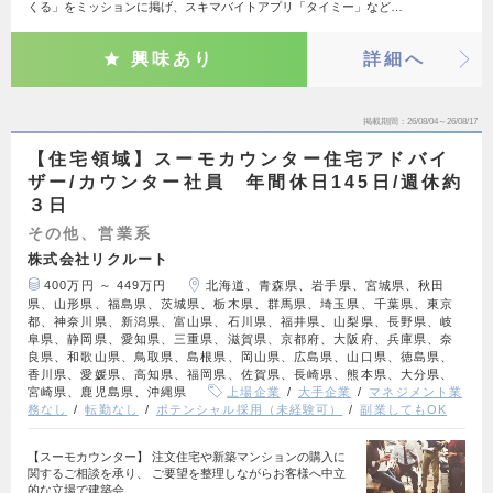
くる」をミッションに掲げ、スキマバイトアプリ「タイミー」など…
興味あり
詳細へ
掲載期間
26/08/04～26/08/17
【住宅領域】スーモカウンター住宅アドバイ
ザー/カウンター社員 年間休日145日/週休約
３日
その他、営業系
株式会社リクルート
400万円 ～ 449万円
北海道、青森県、岩手県、宮城県、秋田
県、山形県、福島県、茨城県、栃木県、群馬県、埼玉県、千葉県、東京
都、神奈川県、新潟県、富山県、石川県、福井県、山梨県、長野県、岐
阜県、静岡県、愛知県、三重県、滋賀県、京都府、大阪府、兵庫県、奈
良県、和歌山県、鳥取県、島根県、岡山県、広島県、山口県、徳島県、
香川県、愛媛県、高知県、福岡県、佐賀県、長崎県、熊本県、大分県、
宮崎県、鹿児島県、沖縄県
上場企業
大手企業
マネジメント業
務なし
転勤なし
ポテンシャル採用（未経験可）
副業してもOK
【スーモカウンター】 注文住宅や新築マンションの購入に
関するご相談を承り、 ご要望を整理しながらお客様へ中立
的な立場で建築会…