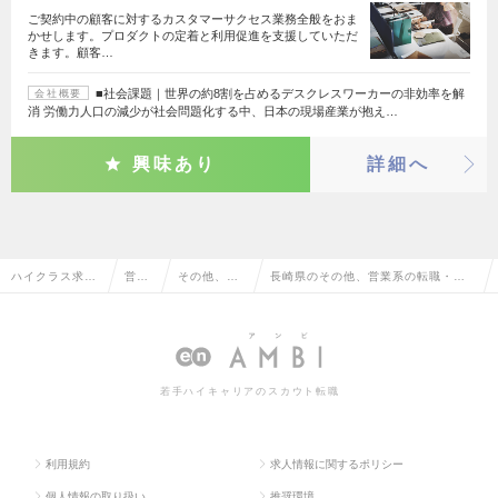
ご契約中の顧客に対するカスタマーサクセス業務全般をおま
かせします。プロダクトの定着と利用促進を支援していただ
きます。顧客…
■社会課題｜世界の約8割を占めるデスクレスワーカーの非効率を解
会社概要
消 労働力人口の減少が社会問題化する中、日本の現場産業が抱え…
興味あり
詳細へ
ハイクラス求人
営業
その他、営
長崎県のその他、営業系の転職・求
TOP
系
業系
人情報一覧
若手ハイキャリアのスカウト転職
利用規約
求人情報に関するポリシー
個人情報の取り扱い
推奨環境