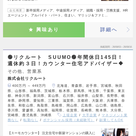
新卒採用メディア、中途採用メディア、就職・採用・労務支援、HR
会社概要
エージェント、アルバイト・パート、住まい、マリッジ＆ファミ…
興味あり
詳細へ
掲載期間
26/08/03～26/08/16
🟢リクルート SUUMO🟢年間休日145日！
週休約３日！カウンター住宅アドバイザー🔶
その他、営業系
株式会社リクルート
400万円 ～ 449万円
北海道、青森県、岩手県、宮城県、秋田
県、山形県、福島県、茨城県、栃木県、群馬県、埼玉県、千葉県、東京
都、神奈川県、新潟県、富山県、石川県、福井県、山梨県、長野県、岐
阜県、静岡県、愛知県、三重県、滋賀県、京都府、大阪府、兵庫県、奈
良県、和歌山県、鳥取県、島根県、岡山県、広島県、山口県、徳島県、
香川県、愛媛県、高知県、福岡県、佐賀県、長崎県、熊本県、大分県、
宮崎県、鹿児島県、沖縄県
上場企業
大手企業
マネジメント業
務なし
転勤なし
ポテンシャル採用（未経験可）
副業してもOK
【スーモカウンター】 注文住宅や新築マンションの購入に