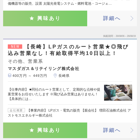
備機器等の販売、設置 太陽光発電システム・燃料電池・コージェ…
興味あり
詳細へ
掲載期間
26/08/06～26/08/19
【長崎】LPガスのルート営業★◎飛び
NEW
込み営業なし！有給取得平均10日以上！
その他、営業系
マスダガス＆リテイリング株式会社
400万円 ～ 449万円
長崎県
【仕事内容】 ■同社のルート営業として、定期的な点検や提
案営業をお任せいたします ※飛び込み営業はありません！
【具体的には…
【事業内容】 LPガス・電気の販売 【親会社】 増田石油株式会社 ア
会社概要
ストモスエネルギー株式会社
興味あり
詳細へ