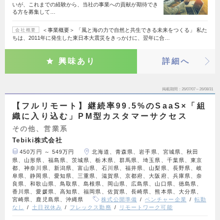
いが、これまでの経験から、当社の事業への貢献が期待でき
る方を募集して…
＜事業概要＞ 「風と海の力で自然と共生できる未来をつくる」 私た
会社概要
ちは、2011年に発生した東日本大震災をきっかけに、翌年に合…
興味あり
詳細へ
掲載期間
26/07/07～26/08/31
【フルリモート】継続率99.5%のSaaS×「組
織に入り込む」PM型カスタマーサクセス
その他、営業系
Tebiki株式会社
450万円 ～ 549万円
北海道、青森県、岩手県、宮城県、秋田
県、山形県、福島県、茨城県、栃木県、群馬県、埼玉県、千葉県、東京
都、神奈川県、新潟県、富山県、石川県、福井県、山梨県、長野県、岐
阜県、静岡県、愛知県、三重県、滋賀県、京都府、大阪府、兵庫県、奈
良県、和歌山県、鳥取県、島根県、岡山県、広島県、山口県、徳島県、
香川県、愛媛県、高知県、福岡県、佐賀県、長崎県、熊本県、大分県、
宮崎県、鹿児島県、沖縄県
株式公開準備
ベンチャー企業
転勤
なし
土日祝休み
フレックス勤務
リモートワーク可能