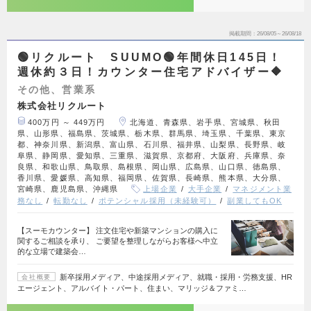
掲載期間
26/08/05～26/08/18
🟢リクルート SUUMO🟢年間休日145日！
週休約３日！カウンター住宅アドバイザー🔶
その他、営業系
株式会社リクルート
400万円 ～ 449万円
北海道、青森県、岩手県、宮城県、秋田
県、山形県、福島県、茨城県、栃木県、群馬県、埼玉県、千葉県、東京
都、神奈川県、新潟県、富山県、石川県、福井県、山梨県、長野県、岐
阜県、静岡県、愛知県、三重県、滋賀県、京都府、大阪府、兵庫県、奈
良県、和歌山県、鳥取県、島根県、岡山県、広島県、山口県、徳島県、
香川県、愛媛県、高知県、福岡県、佐賀県、長崎県、熊本県、大分県、
宮崎県、鹿児島県、沖縄県
上場企業
大手企業
マネジメント業
務なし
転勤なし
ポテンシャル採用（未経験可）
副業してもOK
【スーモカウンター】 注文住宅や新築マンションの購入に
関するご相談を承り、 ご要望を整理しながらお客様へ中立
的な立場で建築会…
新卒採用メディア、中途採用メディア、就職・採用・労務支援、HR
会社概要
エージェント、アルバイト・パート、住まい、マリッジ＆ファミ…