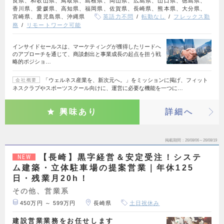
良県、和歌山県、鳥取県、島根県、岡山県、広島県、山口県、徳島県、
香川県、愛媛県、高知県、福岡県、佐賀県、長崎県、熊本県、大分県、
宮崎県、鹿児島県、沖縄県
英語力不問
転勤なし
フレックス勤
務
リモートワーク可能
インサイドセールスは、マーケティングが獲得したリードへ
のアプローチを通じて、商談創出と事業成長の起点を担う戦
略的ポジショ…
「ウェルネス産業を、新次元へ。」をミッションに掲げ、フィット
会社概要
ネスクラブやスポーツスクール向けに、運営に必要な機能を一つに…
興味あり
詳細へ
掲載期間
26/08/06～26/08/19
【長崎】黒字経営＆安定受注！システ
NEW
ム建築・立体駐車場の提案営業｜年休125
日・残業月20h！
その他、営業系
450万円 ～ 599万円
長崎県
土日祝休み
建設営業業務をお任せします