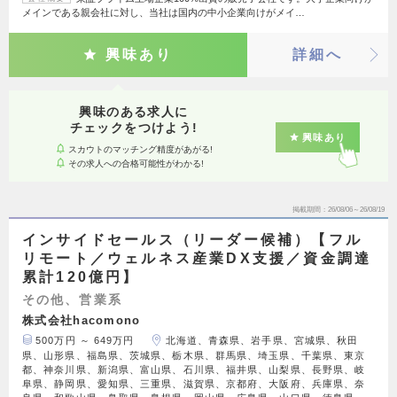
メインである親会社に対し、当社は国内の中小企業向けがメイ…
興味あり
詳細へ
興味のある求人に
チェックをつけよう!
興味あり
スカウトのマッチング精度があがる!
その求人への合格可能性がわかる!
掲載期間
26/08/06～26/08/19
インサイドセールス（リーダー候補）【フル
リモート／ウェルネス産業DX支援／資金調達
累計120億円】
その他、営業系
株式会社hacomono
500万円 ～ 649万円
北海道、青森県、岩手県、宮城県、秋田
県、山形県、福島県、茨城県、栃木県、群馬県、埼玉県、千葉県、東京
都、神奈川県、新潟県、富山県、石川県、福井県、山梨県、長野県、岐
阜県、静岡県、愛知県、三重県、滋賀県、京都府、大阪府、兵庫県、奈