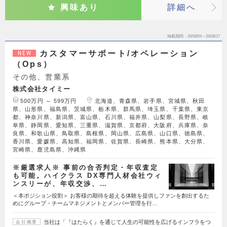
興味あり
詳細へ
掲載期間
26/08/04～26/08/17
カスタマーサポート/オペレーション
NEW
（Ops）
その他、営業系
株式会社タイミー
500万円 ～ 599万円
北海道、青森県、岩手県、宮城県、秋田
県、山形県、福島県、茨城県、栃木県、群馬県、埼玉県、千葉県、東京
都、神奈川県、新潟県、富山県、石川県、福井県、山梨県、長野県、岐
阜県、静岡県、愛知県、三重県、滋賀県、京都府、大阪府、兵庫県、奈
良県、和歌山県、鳥取県、島根県、岡山県、広島県、山口県、徳島県、
香川県、愛媛県、高知県、福岡県、佐賀県、長崎県、熊本県、大分県、
宮崎県、鹿児島県、沖縄県
※厳選求人※ 事前の合否判定・年収査定
も可能。ハイクラス DX専門人材会社ウィ
ンスリーが、年収交渉、…
＜本ポジション役割＞ お客様の期待を超える体験を提供しファンを創出するた
めにグループ・チームマネジメントとメンバー管理を行…
当社は「『はたらく』を通じて人生の可能性を広げるインフラをつ
会社概要