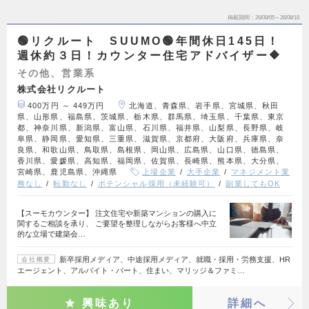
掲載期間
26/08/05～26/08/18
🟢リクルート SUUMO🟢年間休日145日！
週休約３日！カウンター住宅アドバイザー🔶
その他、営業系
株式会社リクルート
400万円 ～ 449万円
北海道、青森県、岩手県、宮城県、秋田
県、山形県、福島県、茨城県、栃木県、群馬県、埼玉県、千葉県、東京
都、神奈川県、新潟県、富山県、石川県、福井県、山梨県、長野県、岐
阜県、静岡県、愛知県、三重県、滋賀県、京都府、大阪府、兵庫県、奈
良県、和歌山県、鳥取県、島根県、岡山県、広島県、山口県、徳島県、
香川県、愛媛県、高知県、福岡県、佐賀県、長崎県、熊本県、大分県、
宮崎県、鹿児島県、沖縄県
上場企業
大手企業
マネジメント業
務なし
転勤なし
ポテンシャル採用（未経験可）
副業してもOK
【スーモカウンター】 注文住宅や新築マンションの購入に
関するご相談を承り、 ご要望を整理しながらお客様へ中立
的な立場で建築会…
新卒採用メディア、中途採用メディア、就職・採用・労務支援、HR
会社概要
エージェント、アルバイト・パート、住まい、マリッジ＆ファミ…
興味あり
詳細へ