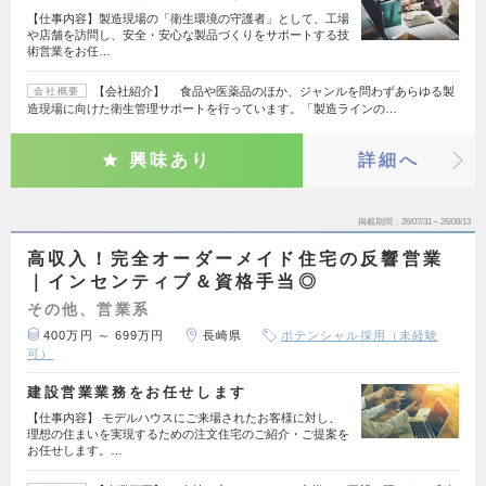
【仕事内容】製造現場の「衛生環境の守護者」として、工場
や店舗を訪問し、安全・安心な製品づくりをサポートする技
術営業をお任…
【会社紹介】 食品や医薬品のほか、ジャンルを問わずあらゆる製
会社概要
造現場に向けた衛生管理サポートを行っています。「製造ラインの…
興味あり
詳細へ
掲載期間
26/07/31～26/08/13
高収入！完全オーダーメイド住宅の反響営業
｜インセンティブ＆資格手当◎
その他、営業系
400万円 ～ 699万円
長崎県
ポテンシャル採用（未経験
可）
建設営業業務をお任せします
【仕事内容】 モデルハウスにご来場されたお客様に対し、
理想の住まいを実現するための注文住宅のご紹介・ご提案を
お任せします。…