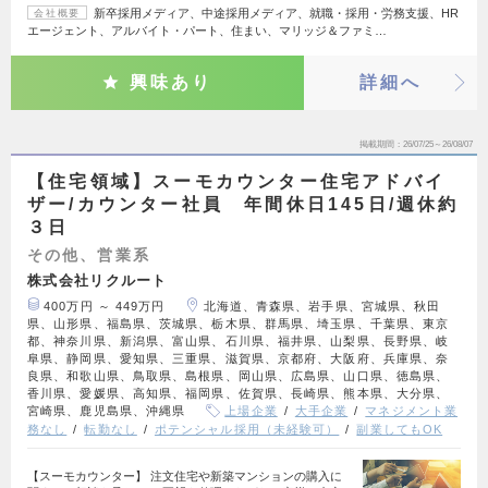
新卒採用メディア、中途採用メディア、就職・採用・労務支援、HR
会社概要
エージェント、アルバイト・パート、住まい、マリッジ＆ファミ…
興味あり
詳細へ
掲載期間
26/07/25～26/08/07
【住宅領域】スーモカウンター住宅アドバイ
ザー/カウンター社員 年間休日145日/週休約
３日
その他、営業系
株式会社リクルート
400万円 ～ 449万円
北海道、青森県、岩手県、宮城県、秋田
県、山形県、福島県、茨城県、栃木県、群馬県、埼玉県、千葉県、東京
都、神奈川県、新潟県、富山県、石川県、福井県、山梨県、長野県、岐
阜県、静岡県、愛知県、三重県、滋賀県、京都府、大阪府、兵庫県、奈
良県、和歌山県、鳥取県、島根県、岡山県、広島県、山口県、徳島県、
香川県、愛媛県、高知県、福岡県、佐賀県、長崎県、熊本県、大分県、
宮崎県、鹿児島県、沖縄県
上場企業
大手企業
マネジメント業
務なし
転勤なし
ポテンシャル採用（未経験可）
副業してもOK
【スーモカウンター】 注文住宅や新築マンションの購入に