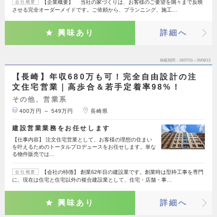
【企業概要】 当社の家づくりは、お客様のご要望を隅々まで反映
会社概要
させる完全オーダーメイドです。ご依頼から、プランニング、施工…
興味あり
詳細へ
掲載期間
26/07/31～26/08/13
【長崎】年収680万も可！完全自由設計の注
文住宅営業｜高歩合＆若手定着率98%！
その他、営業系
400万円 ～ 549万円
長崎県
建設営業業務をお任せします
【仕事内容】 注文住宅営業として、お客様の理想の住まい
を叶えるためのトータルプロデュースをお任せします。単な
る物件販売では…
【会社の特徴】 創業62年目の建設業です。創業時は型枠工事を専門
会社概要
に、現在は住宅と住宅以外の複合建設業として、住宅・店舗・事…
興味あり
詳細へ