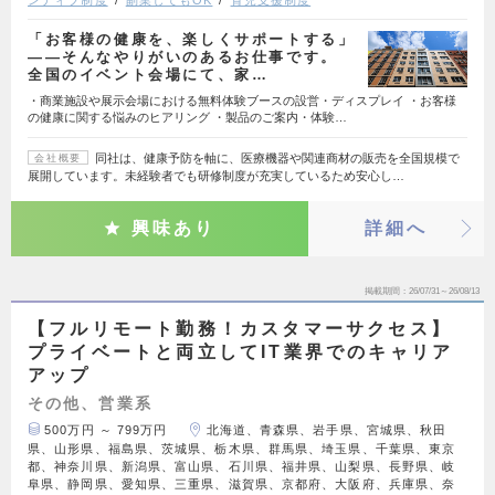
ンティブ制度
副業してもOK
育児支援制度
「お客様の健康を、楽しくサポートする」
——そんなやりがいのあるお仕事です。
全国のイベント会場にて、家…
・商業施設や展示会場における無料体験ブースの設営・ディスプレイ ・お客様
の健康に関する悩みのヒアリング ・製品のご案内・体験…
同社は、健康予防を軸に、医療機器や関連商材の販売を全国規模で
会社概要
展開しています。未経験者でも研修制度が充実しているため安心し…
興味あり
詳細へ
掲載期間
26/07/31～26/08/13
【フルリモート勤務！カスタマーサクセス】
プライベートと両立してIT業界でのキャリア
アップ
その他、営業系
500万円 ～ 799万円
北海道、青森県、岩手県、宮城県、秋田
県、山形県、福島県、茨城県、栃木県、群馬県、埼玉県、千葉県、東京
都、神奈川県、新潟県、富山県、石川県、福井県、山梨県、長野県、岐
阜県、静岡県、愛知県、三重県、滋賀県、京都府、大阪府、兵庫県、奈