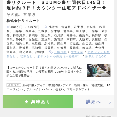
🟢リクルート SUUMO🟢年間休日145日！
週休約３日！カウンター住宅アドバイザー🔶
その他、営業系
株式会社リクルート
400万円 ～ 449万円
北海道、青森県、岩手県、宮城県、秋田
県、山形県、福島県、茨城県、栃木県、群馬県、埼玉県、千葉県、東京
都、神奈川県、新潟県、富山県、石川県、福井県、山梨県、長野県、岐
阜県、静岡県、愛知県、三重県、滋賀県、京都府、大阪府、兵庫県、奈
良県、和歌山県、鳥取県、島根県、岡山県、広島県、山口県、徳島県、
香川県、愛媛県、高知県、福岡県、佐賀県、長崎県、熊本県、大分県、
宮崎県、鹿児島県、沖縄県
上場企業
大手企業
マネジメント業
務なし
転勤なし
ポテンシャル採用（未経験可）
副業してもOK
【スーモカウンター】 注文住宅や新築マンションの購入に
関するご相談を承り、 ご要望を整理しながらお客様へ中立
的な立場で建築会…
新卒採用メディア、中途採用メディア、就職・採用・労務支援、HR
会社概要
エージェント、アルバイト・パート、住まい、マリッジ＆ファミ…
興味あり
詳細へ
掲載期間
26/07/29～26/08/11