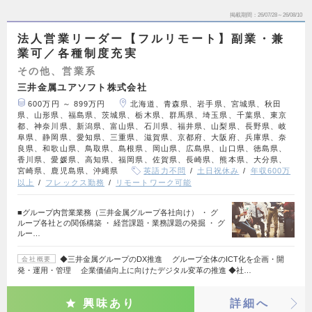
掲載期間
26/07/28～26/08/10
法人営業リーダー【フルリモート】副業・兼
業可／各種制度充実
その他、営業系
三井金属ユアソフト株式会社
600万円 ～ 899万円
北海道、青森県、岩手県、宮城県、秋田
県、山形県、福島県、茨城県、栃木県、群馬県、埼玉県、千葉県、東京
都、神奈川県、新潟県、富山県、石川県、福井県、山梨県、長野県、岐
阜県、静岡県、愛知県、三重県、滋賀県、京都府、大阪府、兵庫県、奈
良県、和歌山県、鳥取県、島根県、岡山県、広島県、山口県、徳島県、
香川県、愛媛県、高知県、福岡県、佐賀県、長崎県、熊本県、大分県、
宮崎県、鹿児島県、沖縄県
英語力不問
土日祝休み
年収600万
以上
フレックス勤務
リモートワーク可能
■グループ内営業業務（三井金属グループ各社向け） ・ グ
ループ各社との関係構築 ・ 経営課題・業務課題の発掘 ・ グ
ルー…
◆三井金属グループのDX推進 グループ全体のICT化を企画・開
会社概要
発・運用・管理 企業価値向上に向けたデジタル変革の推進 ◆社…
興味あり
詳細へ