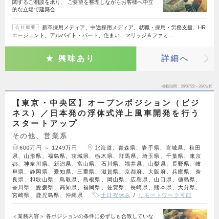
関するご相談を承り、 ご要望を整理しながらお客様へ中立
的な立場で建築会…
新卒採用メディア、中途採用メディア、就職・採用・労務支援、HR
会社概要
エージェント、アルバイト・パート、住まい、マリッジ＆ファミ…
興味あり
詳細へ
掲載期間
26/07/22～26/09/15
【東京・中央区】オープンポジション（ビジ
ネス）／日本発の浮体式洋上風車開発を行う
スタートアップ
その他、営業系
600万円 ～ 1249万円
北海道、青森県、岩手県、宮城県、秋田
県、山形県、福島県、茨城県、栃木県、群馬県、埼玉県、千葉県、東京
都、神奈川県、新潟県、富山県、石川県、福井県、山梨県、長野県、岐
阜県、静岡県、愛知県、三重県、滋賀県、京都府、大阪府、兵庫県、奈
良県、和歌山県、鳥取県、島根県、岡山県、広島県、山口県、徳島県、
香川県、愛媛県、高知県、福岡県、佐賀県、長崎県、熊本県、大分県、
宮崎県、鹿児島県、沖縄県
土日祝休み
リモートワーク可能
＜業務内容＞ 各ポジションの条件に必ずしも合致していな