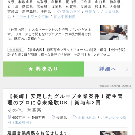
良県、和歌山県、鳥取県、島根県、岡山県、広島県、山口県、徳島県、
香川県、愛媛県、高知県、福岡県、佐賀県、長崎県、熊本県、大分県、
宮崎県、鹿児島県、沖縄県
英語力不問
転勤なし
土日祝休
み
リモートワーク可能
育児支援制度
【仕事内容】 カスタマーサクセスを担当していただきま
す。 リリースして間もないプロダクトの今後の開発方針
は、既存のお客様から…
【事業内容】 顧客育成プラットフォームの開発・運営 【会社特長】
会社概要
誰でも驚くほど簡単に様々な業務で「動画」を活用することができ…
興味あり
詳細へ
掲載期間
26/07/31～26/08/13
【長崎】安定したグループ企業案件！衛生管
理のプロに◎未経験OK｜賞与年2回
その他、営業系
400万円 ～ 549万円
長崎県
土日祝休み
ポテンシャル採
用（未経験可）
建設営業業務をお任せします