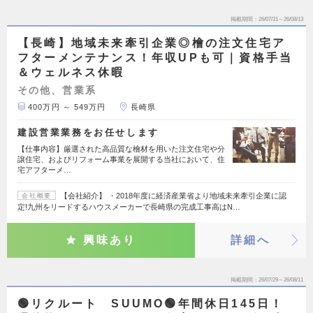
掲載期間
26/07/31～26/08/13
【長崎】地域未来牽引企業◎檜の注文住宅ア
フターメンテナンス！年収UPも可｜資格手当
＆ウェルネス休暇
その他、営業系
400万円 ～ 549万円
長崎県
建設営業業務をお任せします
【仕事内容】厳選された高品質な檜材を用いた注文住宅や分
譲住宅、およびリフォーム事業を展開する当社において、住
宅アフターメ…
【会社紹介】 ・2018年度に経済産業省より地域未来牽引企業に認
会社概要
定!九州をリードするハウスメーカーで長崎県の完成工事高はN…
興味あり
詳細へ
掲載期間
26/07/29～26/08/11
🟢リクルート SUUMO🟢年間休日145日！