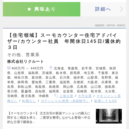
興味あり
詳細へ
掲載期間
26/07/28～26/08/10
【住宅領域】スーモカウンター住宅アドバイ
ザー/カウンター社員 年間休日145日/週休約
３日
その他、営業系
株式会社リクルート
400万円 ～ 449万円
北海道、青森県、岩手県、宮城県、秋田
県、山形県、福島県、茨城県、栃木県、群馬県、埼玉県、千葉県、東京
都、神奈川県、新潟県、富山県、石川県、福井県、山梨県、長野県、岐
阜県、静岡県、愛知県、三重県、滋賀県、京都府、大阪府、兵庫県、奈
良県、和歌山県、鳥取県、島根県、岡山県、広島県、山口県、徳島県、
香川県、愛媛県、高知県、福岡県、佐賀県、長崎県、熊本県、大分県、
宮崎県、鹿児島県、沖縄県
上場企業
大手企業
マネジメント業
務なし
転勤なし
ポテンシャル採用（未経験可）
副業してもOK
【スーモカウンター】 注文住宅や新築マンションの購入に
関するご相談を承り、 ご要望を整理しながらお客様へ中立
的な立場で建築会…