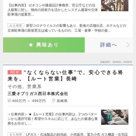
【仕事内容】 ゼネコンや建築設計事務所、官公庁などの法
人顧客に対し、独自の技術力を活かしたシステム建築や立体
駐車場の提案営…
新型コロナウイルスの影響もあり、飲食の店舗出店、ホテルなどの
会社概要
立体駐車場の新規受注は減っているものの、工場・倉庫・学校の仮…
興味あり
詳細へ
掲載期間
26/08/06～26/08/19
“なくならない仕事”で、安心できる将
NEW
来を。【ルート営業】長崎
その他、営業系
三愛オブリガス西日本株式会社
400万円 ～ 499万円
長崎県
＜仕事内容＞ ★【ルート営業】の仕事内容は、2つのパター
ンから選択可能！希望やスキルに応じて、あなたの最適な業
務をお任せし…
LPガス・石油製品の卸供給、小売販売、電力小売 ガス機器・住宅設
会社概要