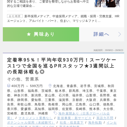
関するご相談を承り、 ご要望を整理しながらお客様へ中立
的な立場で建築会…
新卒採用メディア、中途採用メディア、就職・採用・労務支援、HR
会社概要
エージェント、アルバイト・パート、住まい、マリッジ＆ファミ…
興味あり
詳細へ
掲載期間
26/08/02～26/08/23
定着率95％！平均年収930万円！スーツケー
ス1つで全国を巡るPRスタッフ★3週間以上
の長期休暇も◎
その他、営業系
400万円 ～ 599万円
北海道、青森県、岩手県、宮城県、秋田
県、山形県、福島県、茨城県、栃木県、群馬県、埼玉県、千葉県、東京
都、神奈川県、新潟県、富山県、石川県、福井県、山梨県、長野県、岐
阜県、静岡県、愛知県、三重県、滋賀県、京都府、大阪府、兵庫県、奈
良県、和歌山県、鳥取県、島根県、岡山県、広島県、山口県、徳島県、
香川県、愛媛県、高知県、福岡県、佐賀県、長崎県、熊本県、大分県、
宮崎県、鹿児島県、沖縄県
海外展開あり（日系グローバル企
業）
マネジメント業務なし
新規事業・新サービス
英語力不問
ポテンシャル採用（未経験可）
社長・役員直下
海外転勤
インセ