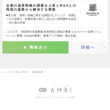
企業の成長戦略の課題を人材とM&Aとの
両面の提案から解決する業務
■求人側 ・採用・組織に関する課題のヒアリング ・採用ニ
ーズの深堀り・転職市場と照らし合わせて採用要件を設定
・求人票の作成・…
M&A実行支援事業 経営幹部人材紹介事業 エキスパート活用ソリュ
会社概要
ーション事業（Exparts事業） 東南アジアM&A・進出支援…
興味あり
詳細へ
ハイクラス求人TOP
検索結果
若手ハイキャリアのスカウト転職