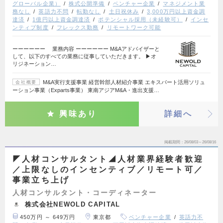
グローバル企業）
株式公開準備
ベンチャー企業
マネジメント業
務なし
英語力不問
転勤なし
土日祝休み
3,000万円以上資金調
達済
1億円以上資金調達済
ポテンシャル採用（未経験可）
インセ
ンティブ制度
フレックス勤務
リモートワーク可能
ーーーーーー 業務内容 ーーーーーー M&Aアドバイザーと
して、以下のすべての業務に従事していただきます。 ▶オ
リジネーション…
M&A実行支援事業 経営幹部人材紹介事業 エキスパート活用ソリュ
会社概要
ーション事業（Exparts事業） 東南アジアM&A・進出支援…
興味あり
詳細へ
掲載期間
26/08/03～26/08/16
◤人材コンサルタント◢人材業界経験者歓迎
／上限なしのインセンティブ／リモート可／
事業立ち上げ
人材コンサルタント・コーディネーター
株式会社NEWOLD CAPITAL
450万円 ～ 649万円
東京都
ベンチャー企業
英語力不