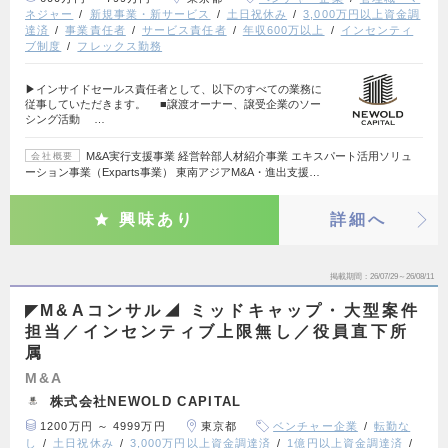
ネジャー
新規事業・新サービス
土日祝休み
3,000万円以上資金調
達済
事業責任者
サービス責任者
年収600万以上
インセンティ
ブ制度
フレックス勤務
▶インサイドセールス責任者として、以下のすべての業務に
従事していただきます。 ■譲渡オーナー、譲受企業のソー
シング活動 …
M&A実行支援事業 経営幹部人材紹介事業 エキスパート活用ソリュ
会社概要
ーション事業（Exparts事業） 東南アジアM&A・進出支援…
興味あり
詳細へ
掲載期間
26/07/29～26/08/11
◤M&Aコンサル◢ ミッドキャップ・大型案件
担当／インセンティブ上限無し／役員直下所
属
M&A
株式会社NEWOLD CAPITAL
1200万円 ～ 4999万円
東京都
ベンチャー企業
転勤な
し
土日祝休み
3,000万円以上資金調達済
1億円以上資金調達済