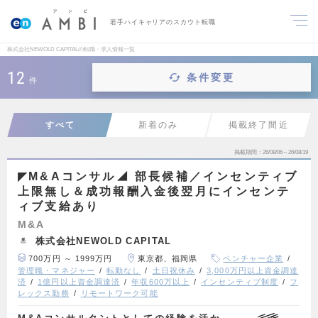
若手ハイキャリアのスカウト転職
株式会社NEWOLD CAPITALの転職・求人情報一覧
12
条件変更
件
すべて
新着のみ
掲載終了間近
掲載期間
26/08/06～26/08/19
◤M&Aコンサル◢ 部長候補／インセンティブ
上限無し＆成功報酬入金後翌月にインセンテ
ィブ支給あり
M&A
株式会社NEWOLD CAPITAL
700万円 ～ 1999万円
東京都、福岡県
ベンチャー企業
管理職・マネジャー
転勤なし
土日祝休み
3,000万円以上資金調達
済
1億円以上資金調達済
年収600万以上
インセンティブ制度
フ
レックス勤務
リモートワーク可能