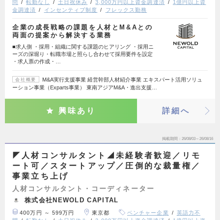
問
転勤なし
土日祝休み
3,000万円以上資金調達済
1億円以上資
金調達済
インセンティブ制度
フレックス勤務
企業の成長戦略の課題を人材とM&Aとの
両面の提案から解決する業務
■求人側 ・採用・組織に関する課題のヒアリング ・採用ニ
ーズの深堀り・転職市場と照らし合わせて採用要件を設定
・求人票の作成・…
M&A実行支援事業 経営幹部人材紹介事業 エキスパート活用ソリュ
会社概要
ーション事業（Exparts事業） 東南アジアM&A・進出支援…
興味あり
詳細へ
掲載期間
26/08/03～26/08/16
◤人材コンサルタント◢未経験者歓迎／リモ
ート可／スタートアップ／圧倒的な裁量権／
事業立ち上げ
人材コンサルタント・コーディネーター
株式会社NEWOLD CAPITAL
400万円 ～ 599万円
東京都
ベンチャー企業
英語力不