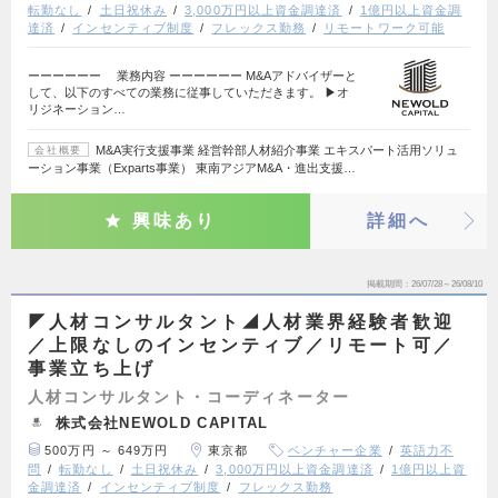
転勤なし
土日祝休み
3,000万円以上資金調達済
1億円以上資金調
達済
インセンティブ制度
フレックス勤務
リモートワーク可能
ーーーーーー 業務内容 ーーーーーー M&Aアドバイザーと
して、以下のすべての業務に従事していただきます。 ▶オ
リジネーション…
M&A実行支援事業 経営幹部人材紹介事業 エキスパート活用ソリュ
会社概要
ーション事業（Exparts事業） 東南アジアM&A・進出支援…
興味あり
詳細へ
掲載期間
26/07/28～26/08/10
◤人材コンサルタント◢人材業界経験者歓迎
／上限なしのインセンティブ／リモート可／
事業立ち上げ
人材コンサルタント・コーディネーター
株式会社NEWOLD CAPITAL
500万円 ～ 649万円
東京都
ベンチャー企業
英語力不
問
転勤なし
土日祝休み
3,000万円以上資金調達済
1億円以上資
金調達済
インセンティブ制度
フレックス勤務