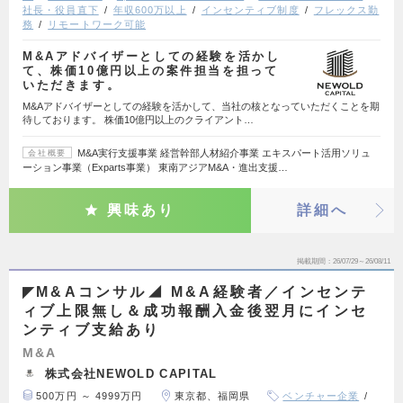
社長・役員直下
年収600万以上
インセンティブ制度
フレックス勤
務
リモートワーク可能
M&Aアドバイザーとしての経験を活かし
て、株価10億円以上の案件担当を担って
いただきます。
M&Aアドバイザーとしての経験を活かして、当社の核となっていただくことを期
待しております。 株価10億円以上のクライアント…
M&A実行支援事業 経営幹部人材紹介事業 エキスパート活用ソリュ
会社概要
ーション事業（Exparts事業） 東南アジアM&A・進出支援…
興味あり
詳細へ
掲載期間
26/07/29～26/08/11
◤M&Aコンサル◢ M&A経験者／インセンテ
ィブ上限無し＆成功報酬入金後翌月にインセ
ンティブ支給あり
M&A
株式会社NEWOLD CAPITAL
500万円 ～ 4999万円
東京都、福岡県
ベンチャー企業