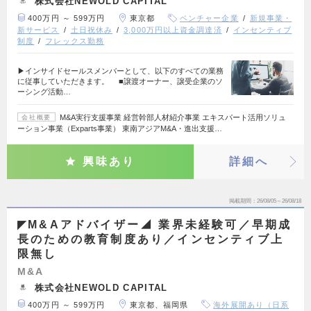
株式会社NEWOLD CAPITAL
400万円 ～ 599万円
東京都
ベンチャー企業
新規事業・
新サービス
土日祝休み
3,000万円以上資金調達済
インセンティブ
制度
フレックス勤務
▶インサイドセールスメンバーとして、以下のすべての業務
に従事していただきます。 ■譲渡オーナー、譲受企業のソ
ーシング活動…
M&A実行支援事業 経営幹部人材紹介事業 エキスパート活用ソリュ
会社概要
ーション事業（Exparts事業） 東南アジアM&A・進出支援…
興味あり
詳細へ
掲載期間
26/08/05～26/08/18
◤M&Aアドバイザー◢ 業界未経験可／早期成
長のための教育制度あり／インセンティブ上
限無し
M&A
株式会社NEWOLD CAPITAL
400万円 ～ 599万円
東京都、福岡県
海外展開あり（日系