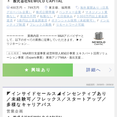
株式会社NEWOLD CAPITAL
400万円 ～ 799万円
東京都、福岡県
海外展開あり（日系
グローバル企業）
株式公開準備
ベンチャー企業
マネジメント業
務なし
英語力不問
転勤なし
土日祝休み
3,000万円以上資金調
達済
1億円以上資金調達済
ポテンシャル採用（未経験可）
インセ
ンティブ制度
フレックス勤務
リモートワーク可能
ーーーーーー 業務内容 ーーーーーー M&Aアドバイザーと
して、以下のすべての業務に従事していただきます。 ▶オ
リジネーション…
M&A実行支援事業 経営幹部人材紹介事業 エキスパート活用ソリュ
会社概要
ーション事業（Exparts事業） 東南アジアM&A・進出支援…
興味あり
詳細へ
掲載期間
26/08/05～26/08/18
◤インサイドセールス◢インセンティブあり
／未経験可／フレックス／スタートアップ／
多様なキャリアパス
営業企画