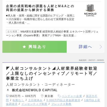
企業の成長戦略の課題を人材とM&Aとの
両面の提案から解決する業務
■求人側 ・採用・組織に関する課題のヒアリング ・採用ニ
ーズの深堀り・転職市場と照らし合わせて採用要件を設定
・求人票の作成・…
M&A実行支援事業 経営幹部人材紹介事業 エキスパート活用ソリュ
会社概要
ーション事業（Exparts事業） 東南アジアM&A・進出支援…
興味あり
詳細へ
掲載期間
26/07/27～26/08/09
◤人材コンサルタント◢人材業界経験者歓迎
／上限なしのインセンティブ／リモート可／
事業立ち上げ
人材コンサルタント・コーディネーター
株式会社NEWOLD CAPITAL
550万円 ～ 699万円
東京都
ベンチャー企業
英語力不
問
転勤なし
土日祝休み
3,000万円以上資金調達済
1億円以上資
金調達済
インセンティブ制度
フレックス勤務