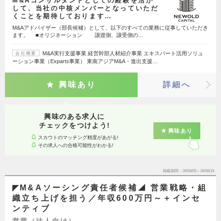
M&Aコンサルタントとしての経験を活か
して、当社の中核メンバーとなっていただ
くことを期待しております…
M&Aアドバイザー（部長候補）として、以下のすべての業務に従事していただき
ます。 ■オリジネーション 譲渡側、譲受側の…
M&A実行支援事業 経営幹部人材紹介事業 エキスパート活用ソリュ
会社概要
ーション事業（Exparts事業） 東南アジアM&A・進出支援…
興味あり
詳細へ
興味のある求人に
チェックをつけよう!
興味あり
スカウトのマッチング精度があがる!
その求人への合格可能性がわかる!
掲載期間
26/08/05～26/08/18
◤M&Aソーシング責任者候補◢ 営業戦略・組
織立ち上げを担う／年収600万円～＋インセ
ンティブ
営業（法人向け）