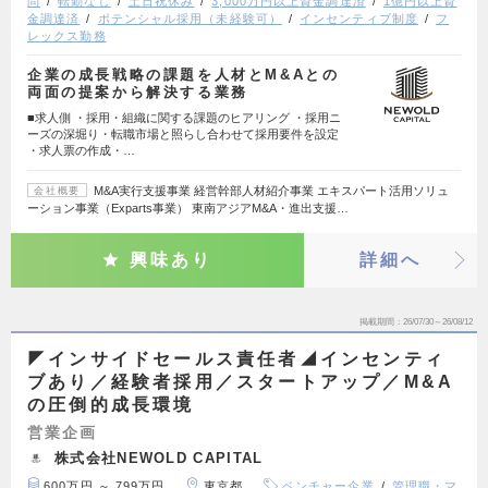
問
転勤なし
土日祝休み
3,000万円以上資金調達済
1億円以上資
金調達済
ポテンシャル採用（未経験可）
インセンティブ制度
フ
レックス勤務
企業の成長戦略の課題を人材とM&Aとの
両面の提案から解決する業務
■求人側 ・採用・組織に関する課題のヒアリング ・採用ニ
ーズの深堀り・転職市場と照らし合わせて採用要件を設定
・求人票の作成・…
M&A実行支援事業 経営幹部人材紹介事業 エキスパート活用ソリュ
会社概要
ーション事業（Exparts事業） 東南アジアM&A・進出支援…
興味あり
詳細へ
掲載期間
26/07/30～26/08/12
◤インサイドセールス責任者◢インセンティ
ブあり／経験者採用／スタートアップ／M&A
の圧倒的成長環境
営業企画
株式会社NEWOLD CAPITAL
600万円 ～ 799万円
東京都
ベンチャー企業
管理職・マ