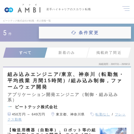
若手ハイキャリアのスカウト転職
ビートテック株式会社の転職・求人情報一覧
5
条件変更
件
すべて
新着のみ
掲載終了間近
掲載期間
26/07/31～26/08/13
組み込みエンジニア/東京、神奈川（転勤無・
平均残業 月間15時間）/組み込み制御，ファ
ームウェア開発
アプリケーション開発エンジニア（制御・組み込み
系）
ビートテック株式会社
450万円 ～ 649万円
東京都、神奈川県
転勤なし
フレッ
クス勤務
【輸送用機器（自動車）、ロボット等の組