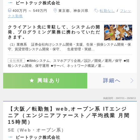
ビートテック株式会社
400万円 ～ 549万円
東京都、神奈川県
転勤なし
フレッ
クス勤務
クライアント先に常駐して、システムの開
発、プログラミング業務に携わっていただ
きます。
（1）業務系 証券会社向けシステム開発・支援、生保・損保システム開発・保
守、賃貸管理システム開発・保守、 生産管理・実績…
■Webシステム、スマホアプリ企画／設計／開発／運用／保守 ■情
会社概要
報システム開発、保守運用 ■サーバ、ネットワーク構築／運…
興味あり
詳細へ
掲載期間
26/07/31～26/08/13
【大阪／転勤無】web,オープン系 ITエンジ
ニア（エンジニアファースト／平均残業 月間
15時間）
SE（Web・オープン系）
ビートテック株式会社