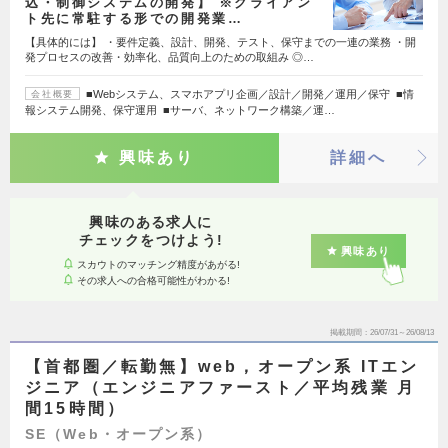
込・制御システムの開発】 ※クライアン
ト先に常駐する形での開発業…
【具体的には】 ・要件定義、設計、開発、テスト、保守までの一連の業務 ・開
発プロセスの改善・効率化、品質向上のための取組み ◎…
■Webシステム、スマホアプリ企画／設計／開発／運用／保守 ■情
会社概要
報システム開発、保守運用 ■サーバ、ネットワーク構築／運…
興味あり
詳細へ
興味のある求人に
チェックをつけよう!
興味あり
スカウトのマッチング精度があがる!
その求人への合格可能性がわかる!
掲載期間
26/07/31～26/08/13
【首都圏／転勤無】web，オープン系 ITエン
ジニア（エンジニアファースト／平均残業 月
間15時間）
SE（Web・オープン系）