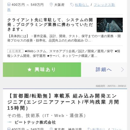
400万円 ～ 549万円
大阪府
転勤なし
フレックス勤
務
クライアント先に常駐して、システムの開
発，プログラミング業務に携わっていただ
きます。
【具体的には】 ・要件定義、設計、開発、テスト、保守までの一連の業務 ・開
発プロセスの改善・効率化、品質向上のための取組み ◎…
■Webシステム、スマホアプリ企画／設計／開発／運用／保守 ■情
会社概要
報システム開発、保守運用 ■サーバ、ネットワーク構築／運…
興味あり
詳細へ
掲載期間
26/07/31～26/08/13
【首都圏/転勤無】車載系 組み込み開発エン
ジニア(エンジニアファースト/平均残業 月間
15時間）
その他、技術系（IT・Web・通信系）
ビートテック株式会社
400万円 ～ 549万円
東京都、神奈川県
転勤なし
フレッ