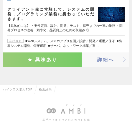
クライアント先に常駐して、システムの開
発，プログラミング業務に携わっていただ
きます。
【具体的には】 ・要件定義、設計、開発、テスト、保守までの一連の業務 ・開
発プロセスの改善・効率化、品質向上のための取組み ◎…
■Webシステム、スマホアプリ企画／設計／開発／運用／保守 ■情
会社概要
報システム開発、保守運用 ■サーバ、ネットワーク構築／運…
興味あり
詳細へ
ハイクラス求人TOP
検索結果
若手ハイキャリアのスカウト転職