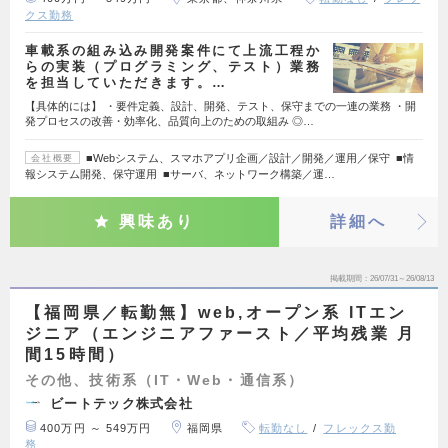
クス勤務
車載系の組み込み開発案件にて上流工程か
らの実装（プログラミング、テスト）業務
を担当していただきます。…
【具体的には】 ・要件定義、設計、開発、テスト、保守までの一連の業務 ・開
発プロセスの改善・効率化、品質向上のための取組み ◎…
■Webシステム、スマホアプリ企画／設計／開発／運用／保守 ■情
会社概要
報システム開発、保守運用 ■サーバ、ネットワーク構築／運…
興味あり
詳細へ
掲載期間
26/07/31～26/08/13
【福岡県／転勤無】web,オープン系 ITエン
ジニア（エンジニアファースト／平均残業 月
間15時間）
その他、技術系（IT・Web・通信系）
ビートテック株式会社
400万円 ～ 549万円
福岡県
転勤なし
フレックス勤
務