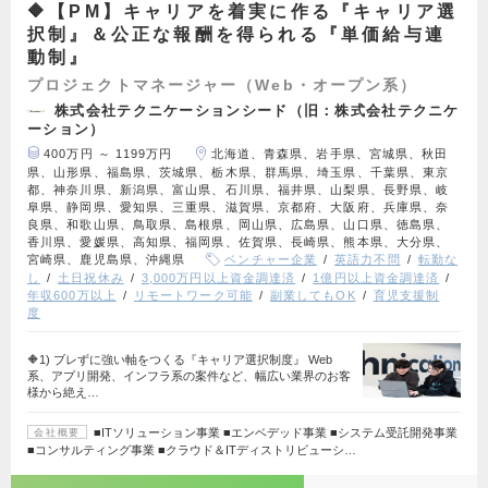
🔶【PM】キャリアを着実に作る『キャリア選
択制』＆公正な報酬を得られる『単価給与連
動制』
プロジェクトマネージャー（Web・オープン系）
株式会社テクニケーションシード（旧：株式会社テクニケ
ーション）
400万円 ～ 1199万円
北海道、青森県、岩手県、宮城県、秋田
県、山形県、福島県、茨城県、栃木県、群馬県、埼玉県、千葉県、東京
都、神奈川県、新潟県、富山県、石川県、福井県、山梨県、長野県、岐
阜県、静岡県、愛知県、三重県、滋賀県、京都府、大阪府、兵庫県、奈
良県、和歌山県、鳥取県、島根県、岡山県、広島県、山口県、徳島県、
香川県、愛媛県、高知県、福岡県、佐賀県、長崎県、熊本県、大分県、
宮崎県、鹿児島県、沖縄県
ベンチャー企業
英語力不問
転勤な
し
土日祝休み
3,000万円以上資金調達済
1億円以上資金調達済
年収600万以上
リモートワーク可能
副業してもOK
育児支援制
度
🔶1) ブレずに強い軸をつくる『キャリア選択制度』 Web
系、アプリ開発、インフラ系の案件など、幅広い業界のお客
様から絶え…
■ITソリューション事業 ■エンベデッド事業 ■システム受託開発事業
会社概要
■コンサルティング事業 ■クラウド＆ITディストリビューシ…