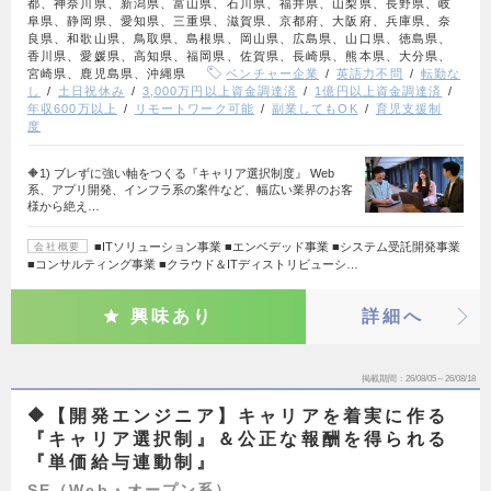
都、神奈川県、新潟県、富山県、石川県、福井県、山梨県、長野県、岐
阜県、静岡県、愛知県、三重県、滋賀県、京都府、大阪府、兵庫県、奈
良県、和歌山県、鳥取県、島根県、岡山県、広島県、山口県、徳島県、
香川県、愛媛県、高知県、福岡県、佐賀県、長崎県、熊本県、大分県、
宮崎県、鹿児島県、沖縄県
ベンチャー企業
英語力不問
転勤な
し
土日祝休み
3,000万円以上資金調達済
1億円以上資金調達済
年収600万以上
リモートワーク可能
副業してもOK
育児支援制
度
🔶1) ブレずに強い軸をつくる『キャリア選択制度』 Web
系、アプリ開発、インフラ系の案件など、幅広い業界のお客
様から絶え…
■ITソリューション事業 ■エンベデッド事業 ■システム受託開発事業
会社概要
■コンサルティング事業 ■クラウド＆ITディストリビューシ…
興味あり
詳細へ
掲載期間
26/08/05～26/08/18
🔶【開発エンジニア】キャリアを着実に作る
『キャリア選択制』＆公正な報酬を得られる
『単価給与連動制』
SE（Web・オープン系）