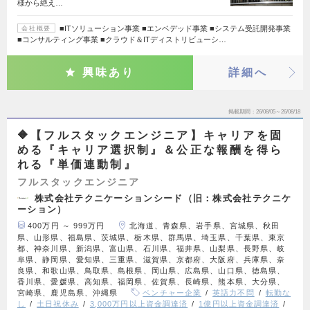
様から絶え…
■ITソリューション事業 ■エンベデッド事業 ■システム受託開発事業
会社概要
■コンサルティング事業 ■クラウド＆ITディストリビューシ…
興味あり
詳細へ
掲載期間
26/08/05～26/08/18
🔶【フルスタックエンジニア】キャリアを固
める『キャリア選択制』＆公正な報酬を得ら
れる『単価連動制』
フルスタックエンジニア
株式会社テクニケーションシード（旧：株式会社テクニケ
ーション）
400万円 ～ 999万円
北海道、青森県、岩手県、宮城県、秋田
県、山形県、福島県、茨城県、栃木県、群馬県、埼玉県、千葉県、東京
都、神奈川県、新潟県、富山県、石川県、福井県、山梨県、長野県、岐
阜県、静岡県、愛知県、三重県、滋賀県、京都府、大阪府、兵庫県、奈
良県、和歌山県、鳥取県、島根県、岡山県、広島県、山口県、徳島県、
香川県、愛媛県、高知県、福岡県、佐賀県、長崎県、熊本県、大分県、
宮崎県、鹿児島県、沖縄県
ベンチャー企業
英語力不問
転勤な
し
土日祝休み
3,000万円以上資金調達済
1億円以上資金調達済