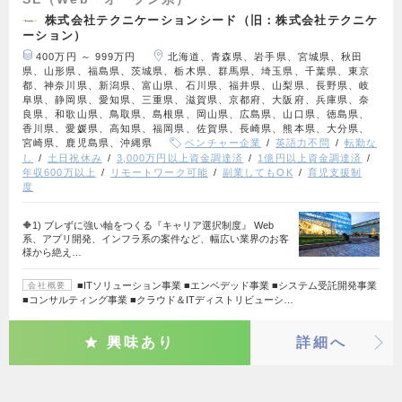
株式会社テクニケーションシード（旧：株式会社テクニケ
ーション）
400万円 ～ 999万円
北海道、青森県、岩手県、宮城県、秋田
県、山形県、福島県、茨城県、栃木県、群馬県、埼玉県、千葉県、東京
都、神奈川県、新潟県、富山県、石川県、福井県、山梨県、長野県、岐
阜県、静岡県、愛知県、三重県、滋賀県、京都府、大阪府、兵庫県、奈
良県、和歌山県、鳥取県、島根県、岡山県、広島県、山口県、徳島県、
香川県、愛媛県、高知県、福岡県、佐賀県、長崎県、熊本県、大分県、
宮崎県、鹿児島県、沖縄県
ベンチャー企業
英語力不問
転勤な
し
土日祝休み
3,000万円以上資金調達済
1億円以上資金調達済
年収600万以上
リモートワーク可能
副業してもOK
育児支援制
度
🔶1) ブレずに強い軸をつくる『キャリア選択制度』 Web
系、アプリ開発、インフラ系の案件など、幅広い業界のお客
様から絶え…
■ITソリューション事業 ■エンベデッド事業 ■システム受託開発事業
会社概要
■コンサルティング事業 ■クラウド＆ITディストリビューシ…
興味あり
詳細へ