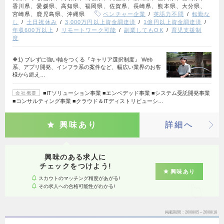
香川県、愛媛県、高知県、福岡県、佐賀県、長崎県、熊本県、大分県、
宮崎県、鹿児島県、沖縄県
ベンチャー企業
英語力不問
転勤な
し
土日祝休み
3,000万円以上資金調達済
1億円以上資金調達済
年収600万以上
リモートワーク可能
副業してもOK
育児支援制
度
🔶1) ブレずに強い軸をつくる『キャリア選択制度』 Web
系、アプリ開発、インフラ系の案件など、幅広い業界のお客
様から絶え…
■ITソリューション事業 ■エンベデッド事業 ■システム受託開発事業
会社概要
■コンサルティング事業 ■クラウド＆ITディストリビューシ…
興味あり
詳細へ
興味のある求人に
チェックをつけよう!
興味あり
スカウトのマッチング精度があがる!
その求人への合格可能性がわかる!
掲載期間
26/08/05～26/08/18