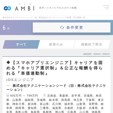
若手ハイキャリアのスカウト転職
株式会社テクニケーションシード（旧：株式会社テクニケーション）の転職・求人情報一覧
6
条件変更
件
すべて
新着のみ
掲載終了間近
掲載期間
26/08/05～26/08/18
🔶【スマホアプリエンジニア】キャリアを固
める『キャリア選択制』＆公正な報酬を得ら
れる『単価連動制』
iOSエンジニア
株式会社テクニケーションシード（旧：株式会社テクニケ
ーション）
400万円 ～ 799万円
北海道、青森県、岩手県、宮城県、秋田
県、山形県、福島県、茨城県、栃木県、群馬県、埼玉県、千葉県、東京
都、神奈川県、新潟県、富山県、石川県、福井県、山梨県、長野県、岐
阜県、静岡県、愛知県、三重県、滋賀県、京都府、大阪府、兵庫県、奈
良県、和歌山県、鳥取県、島根県、岡山県、広島県、山口県、徳島県、