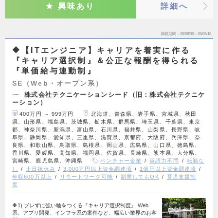
興味あり
詳細へ
掲載期間
26/08/05～26/08/18
🔶【ITエンジニア】キャリアを着実に作る
『キャリア選択制』＆公正な報酬を得られる
『単価給与連動制』
SE（Web・オープン系）
株式会社テクニケーションシード（旧：株式会社テクニケ
ーション）
400万円 ～ 999万円
北海道、青森県、岩手県、宮城県、秋田
県、山形県、福島県、茨城県、栃木県、群馬県、埼玉県、千葉県、東京
都、神奈川県、新潟県、富山県、石川県、福井県、山梨県、長野県、岐
阜県、静岡県、愛知県、三重県、滋賀県、京都府、大阪府、兵庫県、奈
良県、和歌山県、鳥取県、島根県、岡山県、広島県、山口県、徳島県、
香川県、愛媛県、高知県、福岡県、佐賀県、長崎県、熊本県、大分県、
宮崎県、鹿児島県、沖縄県
ベンチャー企業
英語力不問
転勤な
し
土日祝休み
3,000万円以上資金調達済
1億円以上資金調達済
年収600万以上
リモートワーク可能
副業してもOK
育児支援制
度
🔶1) ブレずに強い軸をつくる『キャリア選択制度』 Web
系、アプリ開発、インフラ系の案件など、幅広い業界のお客