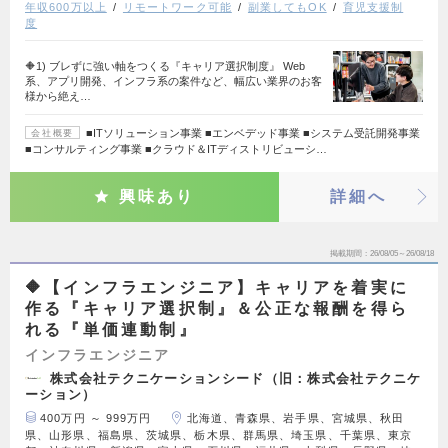
年収600万以上
リモートワーク可能
副業してもOK
育児支援制
度
🔶1) ブレずに強い軸をつくる『キャリア選択制度』 Web
系、アプリ開発、インフラ系の案件など、幅広い業界のお客
様から絶え…
■ITソリューション事業 ■エンベデッド事業 ■システム受託開発事業
会社概要
■コンサルティング事業 ■クラウド＆ITディストリビューシ…
興味あり
詳細へ
掲載期間
26/08/05～26/08/18
🔶【インフラエンジニア】キャリアを着実に
作る『キャリア選択制』＆公正な報酬を得ら
れる『単価連動制』
インフラエンジニア
株式会社テクニケーションシード（旧：株式会社テクニケ
ーション）
400万円 ～ 999万円
北海道、青森県、岩手県、宮城県、秋田
県、山形県、福島県、茨城県、栃木県、群馬県、埼玉県、千葉県、東京