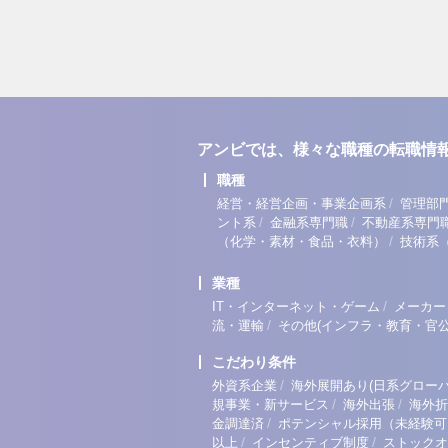
アンビでは、様々な職種の転職情
職種
/
経営・経営企画・事業企画系
管理部
/
/
ント系
金融系専門職
不動産系専門
/
（化学・素材・食品・衣料）
技術系
業種
/
IT・インターネット・ゲーム
メーカー
/
流・運輸
その他(インフラ・教育・官公
こだわり条件
/
外資系企業
海外展開あり(日系グローバ
/
/
規事業・新サービス
海外出張
海外折
/
金調達済
ポテンシャル採用（未経験可
/
/
以上
インセンティブ制度
ストックオ