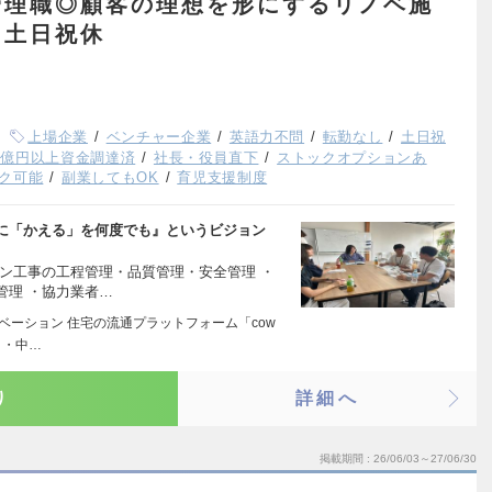
管理職◎顧客の理想を形にするリノベ施
・土日祝休
上場企業
ベンチャー企業
英語力不問
転勤なし
土日祝
1億円以上資金調達済
社長・役員直下
ストックオプションあ
ク可能
副業してもOK
育児支援制度
に「かえる」を何度でも』というビジョン
ン工事の工程管理・品質管理・安全管理 ・
管理 ・協力業者…
ベーション 住宅の流通プラットフォーム「cow
 ・中…
り
詳細へ
掲載期間
26/06/03～27/06/30