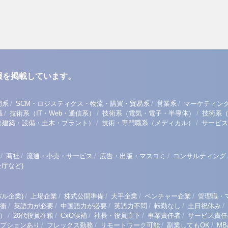
報を掲載しています。
/
/
/
門系
SCM・ロジスティクス・物流・購買・貿易系
営業系
マーケティン
/
/
/
職
技術系（IT・Web・通信系）
技術系（電気・電子・半導体）
技術系
/
/
（建築・設備・土木・プラント）
技術・専門職系（メディカル）
サービス
/
/
/
/
商社
流通・小売・サービス
広告・出版・マスコミ
コンサルティング
庁など)
/
/
/
/
/
ル企業)
上場企業
株式公開準備
大手企業
ベンチャー企業
管理職・
/
/
/
/
/
/
衝
英語力が必要
中国語力が必要
英語力不問
転勤なし
土日祝休み
/
/
/
/
/
）
20代役員在籍
CxO候補
社長・役員直下
事業責任者
サービス責任
/
/
/
/
プションあり
フレックス勤務
リモートワーク可能
副業してもOK
M