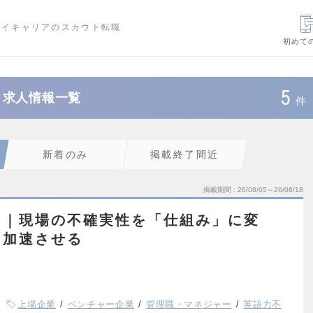
ハイキャリアのスカウト転職
初めて
5
・求人情報一覧
件
新着のみ
掲載終了間近
掲載期間
26/08/05～26/08/18
ー｜現場の不確実性を「仕組み」に変
を加速させる
上場企業
ベンチャー企業
管理職・マネジャー
英語力不