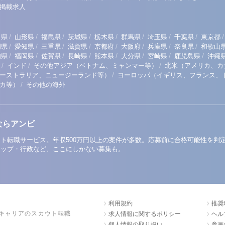
掲載求人
/
/
/
/
/
/
/
/
/
田県
山形県
福島県
茨城県
栃木県
群馬県
埼玉県
千葉県
東京都
/
/
/
/
/
/
/
/
岡県
愛知県
三重県
滋賀県
京都府
大阪府
兵庫県
奈良県
和歌山
/
/
/
/
/
/
/
/
知県
福岡県
佐賀県
長崎県
熊本県
大分県
宮崎県
鹿児島県
沖縄
/
/
/
インド
その他アジア（ベトナム、ミャンマー等）
北米（アメリカ、カ
/
ーストラリア、ニュージーランド等）
ヨーロッパ（イギリス、フランス、
/
リカ等）
その他の海外
ならアンビ
ト転職サービス。年収500万円以上の案件が多数。応募前に合格可能性を判
アップ・行政など、ここにしかない募集も。
利用規約
推奨
キャリアのスカウト転職
求人情報に関するポリシー
ヘル
個人情報の取り扱い
参画