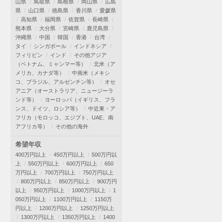
山県
鳥取県
島根県
岡山県
広島
県
山口県
徳島県
香川県
愛媛県
高知県
福岡県
佐賀県
長崎県
熊本県
大分県
宮崎県
鹿児島県
沖縄県
中国
韓国
香港
台湾
タイ
シンガポール
インドネシア
フィリピン
インド
その他アジア
（ベトナム、ミャンマー等）
北米（ア
メリカ、カナダ等）
中南米（メキシ
コ、ブラジル、アルゼンチン等）
オセ
アニア（オーストラリア、ニュージーラ
ンド等）
ヨーロッパ（イギリス、フラ
ンス、ドイツ、ロシア等）
中近東・ア
フリカ（モロッコ、エジプト、UAE、南
アフリカ等）
その他の海外
希望年収
400万円以上
450万円以上
500万円以
上
550万円以上
600万円以上
650
万円以上
700万円以上
750万円以上
800万円以上
850万円以上
900万円
以上
950万円以上
1000万円以上
1
050万円以上
1100万円以上
1150万
円以上
1200万円以上
1250万円以上
1300万円以上
1350万円以上
1400