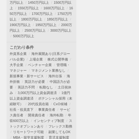
万円以上
1450万円以上
1500万円以
上
1550万円以上
1600万円以上
16
50万円以上
1700万円以上
1750万円
以上
1800万円以上
1850万円以上
1900万円以上
1950万円以上
2000万
円以上
2500万円以上
3000万円以上
5000万円以上
こだわり条件
外資系企業
海外展開あり(日系グロー
バル企業)
上場企業
株式公開準備
大手企業
ベンチャー企業
管理職・
マネジャー
マネジメント業務なし
新規事業・新サービス
海外出張
海
外折衝
英語力が必要
中国語力が必
要
英語力不問
転勤なし
土日祝休
み
3,000万円以上資金調達済
1億円
以上資金調達済
ポテンシャル採用（未
経験可）
20代役員在籍
CxO候補
社長・役員直下
事業責任者
サービ
ス責任者
開発責任者
海外転勤
年
収600万以上
インセンティブ制度
ス
トックオプションあり
フレックス勤務
リモートワーク可能
副業してもOK
MBA・留学支援制度
育児支援制度