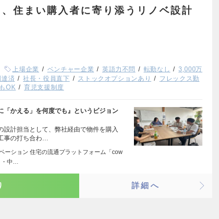
し、住まい購入者に寄り添うリノベ設計
上場企業
ベンチャー企業
英語力不問
転勤なし
3,000万
調達済
社長・役員直下
ストックオプションあり
フレックス勤
もOK
育児支援制度
に「かえる」を何度でも』というビジョン
の設計担当として、弊社経由で物件を購入
工事の打ち合わ…
ベーション 住宅の流通プラットフォーム「cow
 ・中…
り
詳細へ