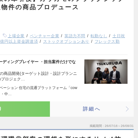
販物件の商品プロデュース
上場企業
ベンチャー企業
英語力不問
転勤なし
土日祝
1億円以上資金調達済
ストックオプションあり
フレックス勤
ーディングプレイヤー ・担当案件だけでな
の商品開発(ターゲット設計・設計プランニ
のプロジェク…
ベーション 住宅の流通プラットフォーム「cow
 ・中…
り
詳細へ
掲載期間
26/07/16～26/08/31