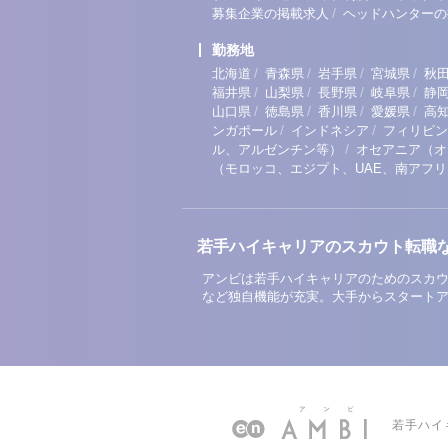
/
募集企業の掲載求人
ヘッドハンターの
勤務地
/
/
/
/
北海道
青森県
岩手県
宮城県
秋
/
/
/
/
福井県
山梨県
長野県
岐阜県
静
/
/
/
/
山口県
徳島県
香川県
愛媛県
高
/
/
ンガポール
インドネシア
フィリピン
/
ル、アルゼンチン等）
オセアニア（オ
（モロッコ、エジプト、UAE、南アフ
若手ハイキャリアのスカウト転職
アンビは若手ハイキャリアのためのスカウ
など独自機能が充実。大手からスタート
若手ハイ