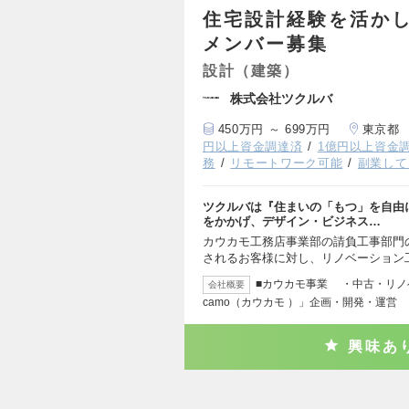
住宅設計経験を活か
メンバー募集
設計（建築）
株式会社ツクルバ
450万円 ～ 699万円
東京都
円以上資金調達済
1億円以上資金
務
リモートワーク可能
副業して
ツクルバは『住まいの「もつ」を自由
をかかげ、デザイン・ビジネス…
カウカモ工務店事業部の請負工事部門
されるお客様に対し、リノベーション
■カウカモ事業 ・中古・リノ
会社概要
camo（カウカモ ）」企画・開発・運営
興味あ