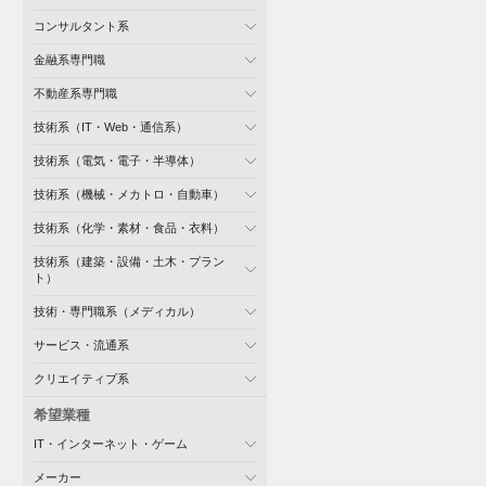
コンサルタント系
金融系専門職
不動産系専門職
技術系（IT・Web・通信系）
技術系（電気・電子・半導体）
技術系（機械・メカトロ・自動車）
技術系（化学・素材・食品・衣料）
技術系（建築・設備・土木・プラン
ト）
技術・専門職系（メディカル）
サービス・流通系
クリエイティブ系
希望業種
IT・インターネット・ゲーム
メーカー