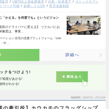
調達済
1億円以上資金調達済
社長・役員直下
ストックオプシ
トワーク可能
副業してもOK
育児支援制度
に「かえる」を何度でも』というビジョン
成長のドライバーに変える】 ツクルバにお
解像度は、事業…
ベーション 住宅の流通プラットフォーム「cow
 ・中…
り
詳細へ
ックをつけよう!
興味あり
グ精度があがる!
能性がわかる!
掲載期間
26/07/31～27/11/20
業の牽引役】カウカモのフラッグシップ