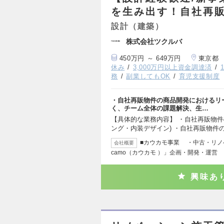
を生み出す！自社再
設計（建築）
株式会社ツクルバ
450万円 ～ 649万円
東京都
休み
3,000万円以上資金調達済
務
副業してもOK
育児支援制度
・自社再販物件の商品開発におけるリ
く、チーム全体の課題解決、生…
【具体的な業務内容】 ・自社再販物件
ング・内装デザイン) ・自社再販物件
■カウカモ事業 ・中古・リノ
会社概要
camo（カウカモ ）」企画・開発・運営
興味あ