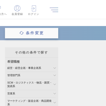
の方へ
会員登録
ログイン
条件変更
その他の条件で探す
希望職種
経営・経営企画・事業企画系
管理部門系
SCM・ロジスティクス・物流・購買・
貿易系
営業系
マーケティング・販促企画・商品開発
系