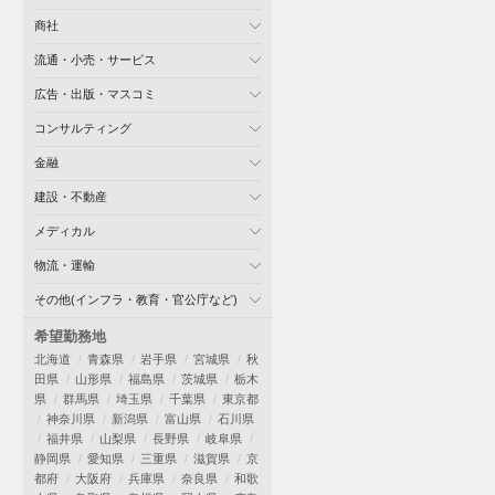
商社
流通・小売・サービス
広告・出版・マスコミ
コンサルティング
金融
建設・不動産
メディカル
物流・運輸
その他(インフラ・教育・官公庁など)
希望勤務地
北海道
青森県
岩手県
宮城県
秋
田県
山形県
福島県
茨城県
栃木
県
群馬県
埼玉県
千葉県
東京都
神奈川県
新潟県
富山県
石川県
福井県
山梨県
長野県
岐阜県
静岡県
愛知県
三重県
滋賀県
京
都府
大阪府
兵庫県
奈良県
和歌