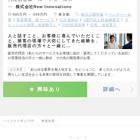
株式会社New Innovations
400万円 ～ 549万円
東京都
株式公開準備
ベンチャー企
業
新規事業・新サービス
土日祝休み
1億円以上資金調達済
ポ
テンシャル採用（未経験可）
20代役員在籍
社長・役員直下
人と話すこと、お客様に喜んでいただくこ
と。接客の現場で大切にしてきた経験を、
販売代理店の方々と一緒に…
販売代理店（私たちのサービスをお客様に紹介・販売してくださっている会社）
の営業担当の方と一緒に動き、その先の製造業のお客…
「あらゆる業界を無人化する」をビジョンに、多くの人々がより人
会社概要
間らしい生活をおくる未来の実現を目指して事業を展開しています…
興味あり
詳細へ
ハイクラス求人TOP
検索結果