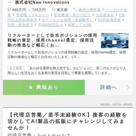
株式会社New Innovations
400万円 ～ 749万円
東京都
株式公開準備
ベンチャー企
業
管理職・マネジャー
新規事業・新サービス
土日祝休み
1億
円以上資金調達済
ポテンシャル採用（未経験可）
20代役員在籍
社長・役員直下
年収600万以上
副業してもOK
リクルーターとして担当ポジションの採用
戦略の策定、採用channel選定、採用活
動の推進など幅広くお…
リクルーターとして担当ポジションの採用戦略の策定、採用channel選定、採用
活動の推進など幅広くお任せいたします。 (ス…
「あらゆる業界を無人化する」をビジョンに、多くの人々がより人
会社概要
間らしい生活をおくる未来の実現を目指して事業を展開しています…
興味あり
詳細へ
掲載期間
26/07/24～26/08/06
【代理店営業／若手未経験OK】接客の経験を
活かしてAI製品の拡販にチャレンジしてみま
せんか！
代理店営業・ルートセールス