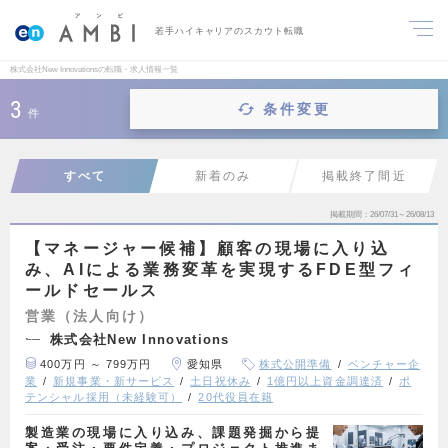
若手ハイキャリアのスカウト転職
株式会社New Innovationsの転職・求人情報一覧
3
条件変更
件
すべて
新着のみ
掲載終了間近
掲載期間
26/07/31～26/08/13
【マネージャー候補】顧客の現場に入り込
み、AIによる業務変革を実現するFDE型フィ
ールドセールス
営業（法人向け）
株式会社New Innovations
400万円 ～ 799万円
愛知県
株式公開準備
ベンチャー企
業
新規事業・新サービス
土日祝休み
1億円以上資金調達済
ポ
テンシャル採用（未経験可）
20代役員在籍
製造業の現場に入り込み、課題発掘から提