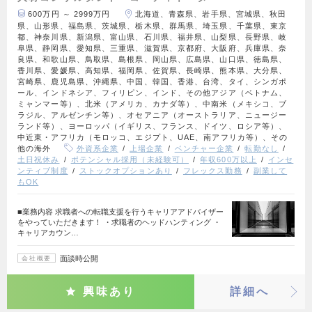
600万円 ～ 2999万円
北海道、青森県、岩手県、宮城県、秋田
県、山形県、福島県、茨城県、栃木県、群馬県、埼玉県、千葉県、東京
都、神奈川県、新潟県、富山県、石川県、福井県、山梨県、長野県、岐
阜県、静岡県、愛知県、三重県、滋賀県、京都府、大阪府、兵庫県、奈
良県、和歌山県、鳥取県、島根県、岡山県、広島県、山口県、徳島県、
香川県、愛媛県、高知県、福岡県、佐賀県、長崎県、熊本県、大分県、
宮崎県、鹿児島県、沖縄県、中国、韓国、香港、台湾、タイ、シンガポ
ール、インドネシア、フィリピン、インド、その他アジア（ベトナム、
ミャンマー等）、北米（アメリカ、カナダ等）、中南米（メキシコ、ブ
ラジル、アルゼンチン等）、オセアニア（オーストラリア、ニュージー
ランド等）、ヨーロッパ（イギリス、フランス、ドイツ、ロシア等）、
中近東・アフリカ（モロッコ、エジプト、UAE、南アフリカ等）、その
他の海外
外資系企業
上場企業
ベンチャー企業
転勤なし
土日祝休み
ポテンシャル採用（未経験可）
年収600万以上
インセ
ンティブ制度
ストックオプションあり
フレックス勤務
副業して
もOK
■業務内容 求職者への転職支援を行うキャリアアドバイザー
をやっていただきます！ ・求職者のヘッドハンティング ・
キャリアカウン…
面談時公開
会社概要
興味あり
詳細へ