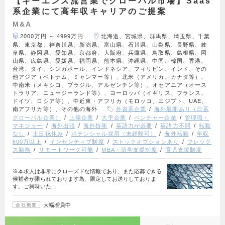
【キーエンス流営業でグローバル市場】Saas
系企業にて高年収キャリアのご提案
M&A
2000万円 ～ 4999万円
北海道、宮城県、群馬県、埼玉県、千葉
県、東京都、神奈川県、新潟県、富山県、石川県、山梨県、長野県、岐
阜県、静岡県、愛知県、京都府、大阪府、兵庫県、鳥取県、島根県、岡
山県、広島県、愛媛県、福岡県、熊本県、沖縄県、中国、韓国、香港、
台湾、タイ、シンガポール、インドネシア、フィリピン、インド、その
他アジア（ベトナム、ミャンマー等）、北米（アメリカ、カナダ等）、
中南米（メキシコ、ブラジル、アルゼンチン等）、オセアニア（オース
トラリア、ニュージーランド等）、ヨーロッパ（イギリス、フランス、
ドイツ、ロシア等）、中近東・アフリカ（モロッコ、エジプト、UAE、
南アフリカ等）、その他の海外
外資系企業
海外展開あり（日系
グローバル企業）
上場企業
大手企業
ベンチャー企業
管理職・
マネジャー
海外出張
海外折衝
英語力が必要
英語力不問
転勤
なし
土日祝休み
ポテンシャル採用（未経験可）
海外転勤
年収
600万以上
インセンティブ制度
ストックオプションあり
フレック
ス勤務
リモートワーク可能
MBA・留学支援制度
育児支援制度
※本求人は非常にクローズドな情報であり、また応募できる
候補者が限られております為、限定してお送りしておりま
す。ご興味いた…
大幅増員中
会社概要