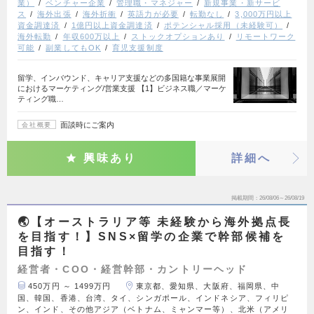
業）
ベンチャー企業
管理職・マネジャー
新規事業・新サービ
ス
海外出張
海外折衝
英語力が必要
転勤なし
3,000万円以上
資金調達済
1億円以上資金調達済
ポテンシャル採用（未経験可）
海外転勤
年収600万以上
ストックオプションあり
リモートワーク
可能
副業してもOK
育児支援制度
留学、インバウンド、キャリア支援などの多国籍な事業展開
におけるマーケティング/営業支援 【1】ビジネス職／マーケ
ティング職…
面談時にご案内
会社概要
興味あり
詳細へ
掲載期間
26/08/06～26/08/19
🌏【オーストラリア等 未経験から海外拠点長
を目指す！】SNS×留学の企業で幹部候補を
目指す！
経営者・COO・経営幹部・カントリーヘッド
450万円 ～ 1499万円
東京都、愛知県、大阪府、福岡県、中
国、韓国、香港、台湾、タイ、シンガポール、インドネシア、フィリピ
ン、インド、その他アジア（ベトナム、ミャンマー等）、北米（アメリ