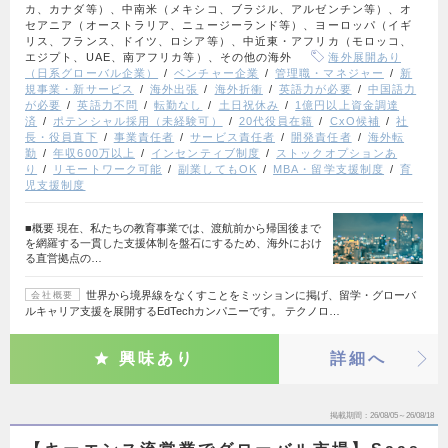
カ、カナダ等）、中南米（メキシコ、ブラジル、アルゼンチン等）、オ
セアニア（オーストラリア、ニュージーランド等）、ヨーロッパ（イギ
リス、フランス、ドイツ、ロシア等）、中近東・アフリカ（モロッコ、
エジプト、UAE、南アフリカ等）、その他の海外
海外展開あり
（日系グローバル企業）
ベンチャー企業
管理職・マネジャー
新
規事業・新サービス
海外出張
海外折衝
英語力が必要
中国語力
が必要
英語力不問
転勤なし
土日祝休み
1億円以上資金調達
済
ポテンシャル採用（未経験可）
20代役員在籍
CxO候補
社
長・役員直下
事業責任者
サービス責任者
開発責任者
海外転
勤
年収600万以上
インセンティブ制度
ストックオプションあ
り
リモートワーク可能
副業してもOK
MBA・留学支援制度
育
児支援制度
■概要 現在、私たちの教育事業では、渡航前から帰国後まで
を網羅する一貫した支援体制を盤石にするため、海外におけ
る直営拠点の…
世界から境界線をなくすことをミッションに掲げ、留学・グローバ
会社概要
ルキャリア支援を展開するEdTechカンパニーです。 テクノロ…
興味あり
詳細へ
掲載期間
26/08/05～26/08/18