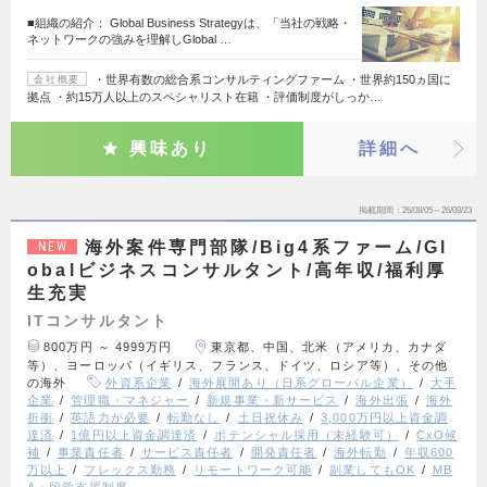
■組織の紹介： Global Business Strategyは、「当社の戦略・
ネットワークの強みを理解しGlobal …
・世界有数の総合系コンサルティングファーム ・世界約150ヵ国に
会社概要
拠点 ・約15万人以上のスペシャリスト在籍 ・評価制度がしっか…
興味あり
詳細へ
掲載期間
26/08/05～26/08/23
海外案件専門部隊/Big4系ファーム/Gl
NEW
obalビジネスコンサルタント/高年収/福利厚
生充実
ITコンサルタント
800万円 ～ 4999万円
東京都、中国、北米（アメリカ、カナダ
等）、ヨーロッパ（イギリス、フランス、ドイツ、ロシア等）、その他
の海外
外資系企業
海外展開あり（日系グローバル企業）
大手
企業
管理職・マネジャー
新規事業・新サービス
海外出張
海外
折衝
英語力が必要
転勤なし
土日祝休み
3,000万円以上資金調
達済
1億円以上資金調達済
ポテンシャル採用（未経験可）
CxO候
補
事業責任者
サービス責任者
開発責任者
海外転勤
年収600
万以上
フレックス勤務
リモートワーク可能
副業してもOK
MB