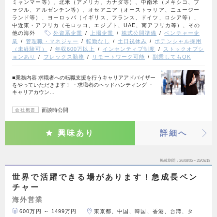
ミャンマー等）、北米（アメリカ、カナダ等）、中南米（メキシコ、ブ
ラジル、アルゼンチン等）、オセアニア（オーストラリア、ニュージー
ランド等）、ヨーロッパ（イギリス、フランス、ドイツ、ロシア等）、
中近東・アフリカ（モロッコ、エジプト、UAE、南アフリカ等）、その
他の海外
外資系企業
上場企業
株式公開準備
ベンチャー企
業
管理職・マネジャー
転勤なし
土日祝休み
ポテンシャル採用
（未経験可）
年収600万以上
インセンティブ制度
ストックオプシ
ョンあり
フレックス勤務
リモートワーク可能
副業してもOK
■業務内容 求職者への転職支援を行うキャリアアドバイザー
をやっていただきます！ ・求職者のヘッドハンティング ・
キャリアカウン…
面談時公開
会社概要
興味あり
詳細へ
掲載期間
26/08/05～26/08/18
世界で活躍できる場があります！急成長ベン
チャー
海外営業
600万円 ～ 1499万円
東京都、中国、韓国、香港、台湾、タ