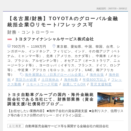
掲載期間
26/07/30～26/08/12
【名古屋/財務】TOYOTAのグローバル金融
統括企業◎リモート/フレックス可
財務・コントローラー
トヨタファイナンシャルサービス株式会社
700万円 ～ 1199万円
東京都、愛知県、中国、韓国、台湾、シ
ンガポール、インドネシア、フィリピン、インド、その他アジア（ベト
ナム、ミャンマー等）、北米（アメリカ、カナダ等）、中南米（メキシ
コ、ブラジル、アルゼンチン等）、オセアニア（オーストラリア、ニュ
ージーランド等）、ヨーロッパ（イギリス、フランス、ドイツ、ロシア
等）、中近東・アフリカ（モロッコ、エジプト、UAE、南アフリカ
等）
海外展開あり（日系グローバル企業）
海外出張
海外折
衝
英語力が必要
土日祝休み
海外転勤
年収600万以上
フレッ
クス勤務
リモートワーク可能
副業してもOK
育児支援制度
トヨタ自動車グループの国内・海外金融統
括会社である当社にて、財務部業務（資金
調達支援/社債発行プログ…
【お任せしたい業務内容】 ■海外子会社の資金調達支援 ■金利リスク、信用リス
ク等の各リスク分野のポリシー・ガイドライン設定…
自動車販売金融サービス等を展開する金融会社の統括会社
会社概要