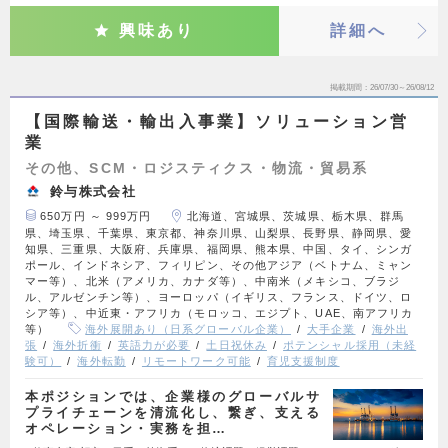
興味あり
詳細へ
掲載期間
26/07/30～26/08/12
【国際輸送・輸出入事業】ソリューション営
業
その他、SCM・ロジスティクス・物流・貿易系
鈴与株式会社
650万円 ～ 999万円
北海道、宮城県、茨城県、栃木県、群馬
県、埼玉県、千葉県、東京都、神奈川県、山梨県、長野県、静岡県、愛
知県、三重県、大阪府、兵庫県、福岡県、熊本県、中国、タイ、シンガ
ポール、インドネシア、フィリピン、その他アジア（ベトナム、ミャン
マー等）、北米（アメリカ、カナダ等）、中南米（メキシコ、ブラジ
ル、アルゼンチン等）、ヨーロッパ（イギリス、フランス、ドイツ、ロ
シア等）、中近東・アフリカ（モロッコ、エジプト、UAE、南アフリカ
等）
海外展開あり（日系グローバル企業）
大手企業
海外出
張
海外折衝
英語力が必要
土日祝休み
ポテンシャル採用（未経
験可）
海外転勤
リモートワーク可能
育児支援制度
本ポジションでは、企業様のグローバルサ
プライチェーンを清流化し、繋ぎ、支える
オペレーション・実務を担…