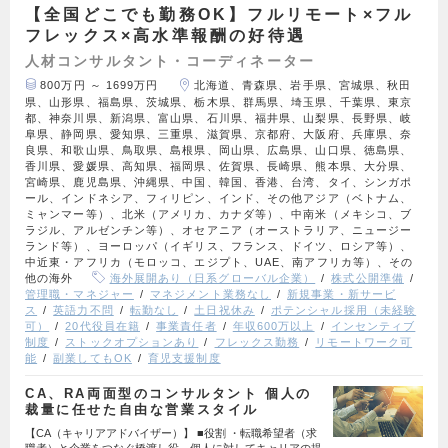
【全国どこでも勤務OK】フルリモート×フル
フレックス×高水準報酬の好待遇
人材コンサルタント・コーディネーター
800万円 ～ 1699万円
北海道、青森県、岩手県、宮城県、秋田
県、山形県、福島県、茨城県、栃木県、群馬県、埼玉県、千葉県、東京
都、神奈川県、新潟県、富山県、石川県、福井県、山梨県、長野県、岐
阜県、静岡県、愛知県、三重県、滋賀県、京都府、大阪府、兵庫県、奈
良県、和歌山県、鳥取県、島根県、岡山県、広島県、山口県、徳島県、
香川県、愛媛県、高知県、福岡県、佐賀県、長崎県、熊本県、大分県、
宮崎県、鹿児島県、沖縄県、中国、韓国、香港、台湾、タイ、シンガポ
ール、インドネシア、フィリピン、インド、その他アジア（ベトナム、
ミャンマー等）、北米（アメリカ、カナダ等）、中南米（メキシコ、ブ
ラジル、アルゼンチン等）、オセアニア（オーストラリア、ニュージー
ランド等）、ヨーロッパ（イギリス、フランス、ドイツ、ロシア等）、
中近東・アフリカ（モロッコ、エジプト、UAE、南アフリカ等）、その
他の海外
海外展開あり（日系グローバル企業）
株式公開準備
管理職・マネジャー
マネジメント業務なし
新規事業・新サービ
ス
英語力不問
転勤なし
土日祝休み
ポテンシャル採用（未経験
可）
20代役員在籍
事業責任者
年収600万以上
インセンティブ
制度
ストックオプションあり
フレックス勤務
リモートワーク可
能
副業してもOK
育児支援制度
CA、RA両面型のコンサルタント 個人の
裁量に任せた自由な営業スタイル
【CA（キャリアアドバイザー）】 ■役割 ・転職希望者（求