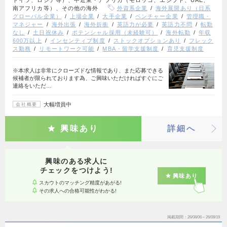
南アフリカ等）、その他の海外
外資系企業
海外展開あり（日系
グローバル企業）
上場企業
大手企業
ベンチャー企業
管理職・
マネジャー
海外出張
海外折衝
英語力が必要
英語力不問
転勤
なし
土日祝休み
ポテンシャル採用（未経験可）
海外転勤
年収
600万以上
インセンティブ制度
ストックオプションあり
フレック
ス勤務
リモートワーク可能
MBA・留学支援制度
育児支援制度
※本求人は非常にクローズドな情報であり、また応募できる
候補者が限られております為、ご興味いただければすぐにご
連絡をいただ…
大幅増員中
会社概要
興味あり
詳細へ
興味のある求人に
チェックをつけよう!
興味あり
スカウトのマッチング精度があがる!
その求人への合格可能性がわかる!
掲載期間
26/08/06～26/08/19