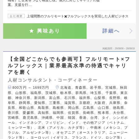
職者）と企業をつなぐ橋渡し役。個人に対してキャリアの提
案、支援を行…
上場間際のフルリモート✖️フルフレックスを実現した人材ビジネス
会社概要
興味あり
詳細へ
掲載期間
26/08/06～26/08/19
【全国どこからでも参画可】フルリモート×フ
ルフレックス｜業界最高水準の待遇でキャリ
アを磨く
人材コンサルタント・コーディネーター
800万円 ～ 1699万円
北海道、青森県、岩手県、宮城県、秋田
県、山形県、福島県、茨城県、栃木県、群馬県、埼玉県、千葉県、東京
都、神奈川県、新潟県、富山県、石川県、福井県、山梨県、長野県、岐
阜県、静岡県、愛知県、三重県、滋賀県、京都府、大阪府、兵庫県、奈
良県、和歌山県、鳥取県、島根県、岡山県、広島県、山口県、徳島県、
香川県、愛媛県、高知県、福岡県、佐賀県、長崎県、熊本県、大分県、
宮崎県、鹿児島県、沖縄県、中国、韓国、香港、台湾、タイ、シンガポ
ール、インドネシア、フィリピン、インド、その他アジア（ベトナム、
ミャンマー等）、北米（アメリカ、カナダ等）、中南米（メキシコ、ブ
ラジル、アルゼンチン等）、オセアニア（オーストラリア、ニュージー
ランド等）、ヨーロッパ（イギリス、フランス、ドイツ、ロシア等）、