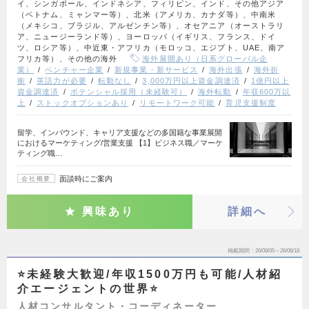
イ、シンガポール、インドネシア、フィリピン、インド、その他アジア
（ベトナム、ミャンマー等）、北米（アメリカ、カナダ等）、中南米
（メキシコ、ブラジル、アルゼンチン等）、オセアニア（オーストラリ
ア、ニュージーランド等）、ヨーロッパ（イギリス、フランス、ドイ
ツ、ロシア等）、中近東・アフリカ（モロッコ、エジプト、UAE、南ア
フリカ等）、その他の海外
海外展開あり（日系グローバル企
業）
ベンチャー企業
新規事業・新サービス
海外出張
海外折
衝
英語力が必要
転勤なし
3,000万円以上資金調達済
1億円以上
資金調達済
ポテンシャル採用（未経験可）
海外転勤
年収600万以
上
ストックオプションあり
リモートワーク可能
育児支援制度
留学、インバウンド、キャリア支援などの多国籍な事業展開
におけるマーケティング/営業支援 【1】ビジネス職／マーケ
ティング職…
面談時にご案内
会社概要
興味あり
詳細へ
掲載期間
26/08/05～26/08/18
⭐未経験大歓迎/年収1500万円も可能/人材紹
介エージェントの世界⭐
人材コンサルタント・コーディネーター