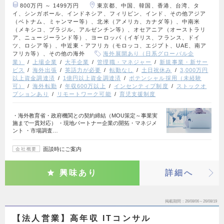
800万円 ～ 1499万円
東京都、中国、韓国、香港、台湾、タ
イ、シンガポール、インドネシア、フィリピン、インド、その他アジア
（ベトナム、ミャンマー等）、北米（アメリカ、カナダ等）、中南米
（メキシコ、ブラジル、アルゼンチン等）、オセアニア（オーストラリ
ア、ニュージーランド等）、ヨーロッパ（イギリス、フランス、ドイ
ツ、ロシア等）、中近東・アフリカ（モロッコ、エジプト、UAE、南ア
フリカ等）、その他の海外
海外展開あり（日系グローバル企
業）
上場企業
大手企業
管理職・マネジャー
新規事業・新サー
ビス
海外出張
英語力が必要
転勤なし
土日祝休み
3,000万円
以上資金調達済
1億円以上資金調達済
ポテンシャル採用（未経験
可）
海外転勤
年収600万以上
インセンティブ制度
ストックオ
プションあり
リモートワーク可能
育児支援制度
・海外教育省・政府機関との契約締結（MOU策定～事業実
施まで一貫対応） ・現地パートナー企業の開拓・マネジメ
ント ・市場調査…
面談時にご案内
会社概要
興味あり
詳細へ
掲載期間
26/08/06～26/08/19
【法人営業】高年収 ITコンサル