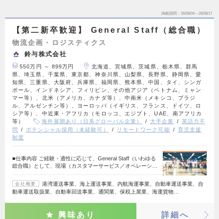
掲載期間
26/08/04～26/08/17
【第二新卒歓迎】 General Staff（総合職）
物流企画・ロジスティクス
鈴与株式会社
550万円 ～ 899万円
北海道、宮城県、茨城県、栃木県、群馬
県、埼玉県、千葉県、東京都、神奈川県、山梨県、長野県、静岡県、愛
知県、三重県、大阪府、兵庫県、福岡県、熊本県、中国、タイ、シンガ
ポール、インドネシア、フィリピン、その他アジア（ベトナム、ミャン
マー等）、北米（アメリカ、カナダ等）、中南米（メキシコ、ブラジ
ル、アルゼンチン等）、ヨーロッパ（イギリス、フランス、ドイツ、ロ
シア等）、中近東・アフリカ（モロッコ、エジプト、UAE、南アフリカ
等）
海外展開あり（日系グローバル企業）
大手企業
英語力不
問
ポテンシャル採用（未経験可）
リモートワーク可能
育児支援
制度
■仕事内容 ご経験・適性に応じて、General Staff（いわゆる
総合職）として、現場（カスタマーサービス／オペレーシ…
港湾運送事業、海上運送事業、内航海運事業、自動車運送事業、自
会社概要
動車運送取扱業、自動車回送事業、通関業、保税上屋業、海運貨物…
興味あり
詳細へ