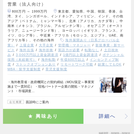
営業（法人向け）
800万円 ～ 1999万円
東京都、愛知県、中国、韓国、香港、台
湾、タイ、シンガポール、インドネシア、フィリピン、インド、その他
アジア（ベトナム、ミャンマー等）、北米（アメリカ、カナダ等）、中
南米（メキシコ、ブラジル、アルゼンチン等）、オセアニア（オースト
ラリア、ニュージーランド等）、ヨーロッパ（イギリス、フランス、ド
イツ、ロシア等）、中近東・アフリカ（モロッコ、エジプト、UAE、南
アフリカ等）、その他の海外
海外展開あり（日系グローバル企
業）
上場企業
大手企業
管理職・マネジャー
新規事業・新サー
ビス
海外出張
海外折衝
英語力が必要
転勤なし
土日祝休
み
3,000万円以上資金調達済
1億円以上資金調達済
ポテンシャル
採用（未経験可）
海外転勤
年収600万以上
インセンティブ制
度
ストックオプションあり
リモートワーク可能
副業してもOK
MBA・留学支援制度
育児支援制度
・海外教育省・政府機関との契約締結（MOU策定～事業実
施まで一貫対応） ・現地パートナー企業の開拓・マネジメ
ント ・市場調査…
面談時にご案内
会社概要
興味あり
詳細へ
掲載期間
26/08/06～26/08/19