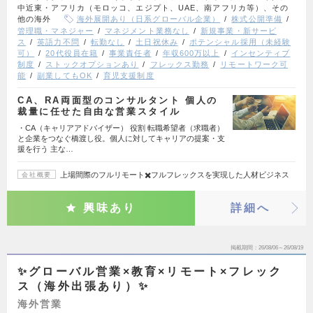
中近東・アフリカ（モロッコ、エジプト、UAE、南アフリカ等）、その
他の海外
海外展開あり（日系グローバル企業）
株式公開準備
管理職・マネジャー
マネジメント業務なし
新規事業・新サービ
ス
英語力不問
転勤なし
土日祝休み
ポテンシャル採用（未経験
可）
20代役員在籍
事業責任者
年収600万以上
インセンティブ
制度
ストックオプションあり
フレックス勤務
リモートワーク可
能
副業してもOK
育児支援制度
CA、RA両面型のコンサルタント 個人の
裁量に任せた自由な営業スタイル
・CA（キャリアアドバイザー） 役割 転職希望者（求職者）
と企業をつなぐ橋渡し役。個人に対してキャリアの提案・支
援を行う 主な…
上場間際のフルリモート✖️フルフレックスを実現した人材ビジネス
会社概要
興味あり
詳細へ
掲載期間
26/08/06～26/08/19
✨グローバル営業×教育×リモート×フレック
ス（海外出張あり）✨
海外営業