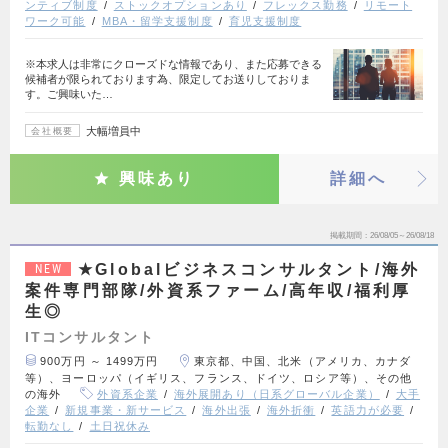
ンティブ制度
ストックオプションあり
フレックス勤務
リモート
ワーク可能
MBA・留学支援制度
育児支援制度
※本求人は非常にクローズドな情報であり、また応募できる
候補者が限られております為、限定してお送りしておりま
す。ご興味いた…
大幅増員中
会社概要
興味あり
詳細へ
掲載期間
26/08/05～26/08/18
★Globalビジネスコンサルタント/海外
NEW
案件専門部隊/外資系ファーム/高年収/福利厚
生◎
ITコンサルタント
900万円 ～ 1499万円
東京都、中国、北米（アメリカ、カナダ
等）、ヨーロッパ（イギリス、フランス、ドイツ、ロシア等）、その他
の海外
外資系企業
海外展開あり（日系グローバル企業）
大手
企業
新規事業・新サービス
海外出張
海外折衝
英語力が必要
転勤なし
土日祝休み