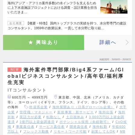
海外(アジア・アフリカ案件多数)の水インフラを支えるため
に上下水道施設プロジェクトにおける調査・設計業務を担当
いただきま…
【概要・特徴】 国内トップクラスの実績を持つ、水分野専門の建設
会社概要
コンサルタント。1959年の創業以来、一貫して水分野に取り組…
興味あり
詳細へ
掲載期間
26/08/05～26/08/23
海外案件専門部隊/Big4系ファーム/Gl
NEW
obalビジネスコンサルタント/高年収/福利厚
生充実
ITコンサルタント
600万円 ～ 4999万円
東京都、中国、北米（アメリカ、カナダ
等）、ヨーロッパ（イギリス、フランス、ドイツ、ロシア等）、その他
の海外
外資系企業
海外展開あり（日系グローバル企業）
大手
企業
管理職・マネジャー
新規事業・新サービス
海外出張
海外
折衝
英語力が必要
転勤なし
土日祝休み
3,000万円以上資金調
達済
1億円以上資金調達済
ポテンシャル採用（未経験可）
CxO候
補
事業責任者
サービス責任者
開発責任者
海外転勤
年収600
万以上
フレックス勤務
リモートワーク可能
副業してもOK
MB