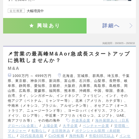
大幅増員中
会社概要
興味あり
詳細へ
掲載期間
26/08/05～26/08/18
📌営業の最高峰M&Aor急成長スタートアップ
に挑戦しませんか？
M&A
1000万円 ～ 4999万円
北海道、宮城県、群馬県、埼玉県、千葉
県、東京都、神奈川県、新潟県、富山県、石川県、山梨県、長野県、岐
阜県、静岡県、愛知県、京都府、大阪府、兵庫県、鳥取県、島根県、岡
山県、広島県、愛媛県、福岡県、熊本県、沖縄県、中国、韓国、香港、
台湾、タイ、シンガポール、インドネシア、フィリピン、インド、その
他アジア（ベトナム、ミャンマー等）、北米（アメリカ、カナダ等）、
中南米（メキシコ、ブラジル、アルゼンチン等）、オセアニア（オース
トラリア、ニュージーランド等）、ヨーロッパ（イギリス、フランス、
ドイツ、ロシア等）、中近東・アフリカ（モロッコ、エジプト、UAE、
南アフリカ等）、その他の海外
外資系企業
海外展開あり（日系
グローバル企業）
上場企業
大手企業
ベンチャー企業
管理職・
マネジャー
転勤なし
土日祝休み
ポテンシャル採用（未経験
可）
20代役員在籍
CxO候補
海外転勤
年収600万以上
インセ