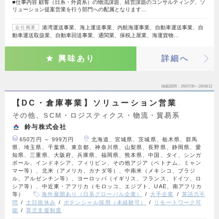
■仕事内容 顧客（日系・外資系）の物流課題、経営課題のコンサルティング、ソ
リューション提案営業を行う部門への配属となります…
港湾運送事業、海上運送事業、内航海運事業、自動車運送事業、自
会社概要
動車運送取扱業、自動車回送事業、通関業、保税上屋業、海運貨物…
興味あり
詳細へ
掲載期間
26/07/30～26/08/12
【DC・倉庫事業】ソリューション営業
その他、SCM・ロジスティクス・物流・貿易系
鈴与株式会社
650万円 ～ 999万円
北海道、宮城県、茨城県、栃木県、群馬
県、埼玉県、千葉県、東京都、神奈川県、山梨県、長野県、静岡県、愛
知県、三重県、大阪府、兵庫県、福岡県、熊本県、中国、タイ、シンガ
ポール、インドネシア、フィリピン、その他アジア（ベトナム、ミャン
マー等）、北米（アメリカ、カナダ等）、中南米（メキシコ、ブラジ
ル、アルゼンチン等）、ヨーロッパ（イギリス、フランス、ドイツ、ロ
シア等）、中近東・アフリカ（モロッコ、エジプト、UAE、南アフリカ
等）
海外展開あり（日系グローバル企業）
大手企業
英語力不
問
土日祝休み
ポテンシャル採用（未経験可）
リモートワーク可
能
育児支援制度