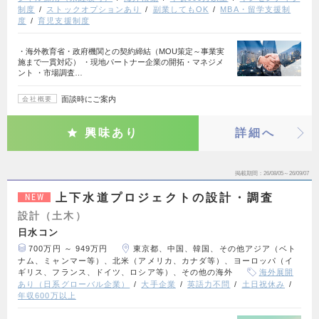
制度
ストックオプションあり
副業してもOK
MBA・留学支援制
度
育児支援制度
・海外教育省・政府機関との契約締結（MOU策定～事業実
施まで一貫対応） ・現地パートナー企業の開拓・マネジメ
ント ・市場調査…
面談時にご案内
会社概要
興味あり
詳細へ
掲載期間
26/08/05～26/09/07
上下水道プロジェクトの設計・調査
NEW
設計（土木）
日水コン
700万円 ～ 949万円
東京都、中国、韓国、その他アジア（ベト
ナム、ミャンマー等）、北米（アメリカ、カナダ等）、ヨーロッパ（イ
ギリス、フランス、ドイツ、ロシア等）、その他の海外
海外展開
あり（日系グローバル企業）
大手企業
英語力不問
土日祝休み
年収600万以上