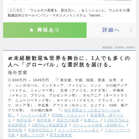
「ウェルネス産業を、新次元へ。」をミッションに、ウェルネス/運
会社概要
動施設向けオールインワン・マネジメントシステム「hacom…
興味あり
詳細へ
掲載期間
26/08/06～26/08/19
🛫未経験歓迎🛬世界を舞台に、1人でも多くの
人へ「グローバル」な選択肢を届ける。
海外営業
600万円 ～ 1649万円
東京都、中国、韓国、香港、台湾、タ
イ、シンガポール、インドネシア、フィリピン、インド、その他アジア
（ベトナム、ミャンマー等）、北米（アメリカ、カナダ等）、中南米
（メキシコ、ブラジル、アルゼンチン等）、オセアニア（オーストラリ
ア、ニュージーランド等）、ヨーロッパ（イギリス、フランス、ドイ
ツ、ロシア等）、中近東・アフリカ（モロッコ、エジプト、UAE、南ア
フリカ等）、その他の海外
海外展開あり（日系グローバル企
業）
ベンチャー企業
管理職・マネジャー
新規事業・新サービ
ス
海外出張
海外折衝
英語力が必要
転勤なし
3,000万円以上
資金調達済
1億円以上資金調達済
ポテンシャル採用（未経験可）
海外転勤
年収600万以上
ストックオプションあり
リモートワーク
可能
副業してもOK
育児支援制度