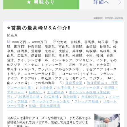
興味あり
詳細へ
掲載期間
26/08/05～26/08/18
⭐営業の最高峰M&A仲介‼️
M&A
1000万円 ～ 4999万円
北海道、宮城県、群馬県、埼玉県、千葉
県、東京都、神奈川県、新潟県、富山県、石川県、山梨県、長野県、岐
阜県、静岡県、愛知県、京都府、大阪府、兵庫県、鳥取県、島根県、岡
山県、広島県、愛媛県、福岡県、熊本県、沖縄県、中国、韓国、香港、
台湾、タイ、シンガポール、インドネシア、フィリピン、インド、その
他アジア（ベトナム、ミャンマー等）、北米（アメリカ、カナダ等）、
中南米（メキシコ、ブラジル、アルゼンチン等）、オセアニア（オース
トラリア、ニュージーランド等）、ヨーロッパ（イギリス、フランス、
ドイツ、ロシア等）、中近東・アフリカ（モロッコ、エジプト、UAE、
南アフリカ等）、その他の海外
外資系企業
海外展開あり（日系
グローバル企業）
上場企業
大手企業
ベンチャー企業
管理職・
マネジャー
転勤なし
土日祝休み
ポテンシャル採用（未経験
可）
20代役員在籍
CxO候補
海外転勤
年収600万以上
インセ
ンティブ制度
ストックオプションあり
フレックス勤務
リモート
ワーク可能
MBA・留学支援制度
※本求人は非常にクローズドな情報であり、また応募できる
候補者が限られております為、限定してお送りしておりま
す。ご興味いた…