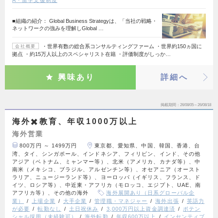
A・留学支援制度
■組織の紹介： Global Business Strategyは、「当社の戦略・
ネットワークの強みを理解しGlobal …
・世界有数の総合系コンサルティングファーム ・世界約150ヵ国に
会社概要
拠点 ・約15万人以上のスペシャリスト在籍 ・評価制度がしっか…
興味あり
詳細へ
掲載期間
26/08/05～26/08/18
海外✖️教育、年収1000万以上
海外営業
800万円 ～ 1499万円
東京都、愛知県、中国、韓国、香港、台
湾、タイ、シンガポール、インドネシア、フィリピン、インド、その他
アジア（ベトナム、ミャンマー等）、北米（アメリカ、カナダ等）、中
南米（メキシコ、ブラジル、アルゼンチン等）、オセアニア（オースト
ラリア、ニュージーランド等）、ヨーロッパ（イギリス、フランス、ド
イツ、ロシア等）、中近東・アフリカ（モロッコ、エジプト、UAE、南
アフリカ等）、その他の海外
海外展開あり（日系グローバル企
業）
上場企業
大手企業
管理職・マネジャー
海外出張
英語力
が必要
転勤なし
土日祝休み
3,000万円以上資金調達済
ポテン
シャル採用（未経験可）
海外転勤
年収600万以上
インセンティブ