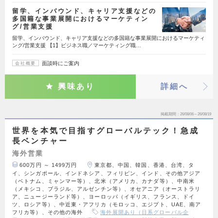
留学、インバウンド、キャリア支援などの
多国籍な事業展開におけるマーケティン
グ/営業支援
留学、インバウンド、キャリア支援などの多国籍な事業展開におけるマーケティ
ング/営業支援 【1】ビジネス職／マーケティング職…
面談時にご案内
会社概要
興味あり
詳細へ
掲載期間
26/08/06～26/08/19
世界を本気で目指すグローバルテック！急成
長ベンチャー
海外営業
600万円 ～ 1499万円
東京都、中国、韓国、香港、台湾、タ
イ、シンガポール、インドネシア、フィリピン、インド、その他アジア
（ベトナム、ミャンマー等）、北米（アメリカ、カナダ等）、中南米
（メキシコ、ブラジル、アルゼンチン等）、オセアニア（オーストラリ
ア、ニュージーランド等）、ヨーロッパ（イギリス、フランス、ドイ
ツ、ロシア等）、中近東・アフリカ（モロッコ、エジプト、UAE、南ア
フリカ等）、その他の海外
海外展開あり（日系グローバル企