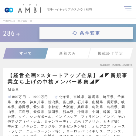
若手ハイキャリアのスカウト転職
中国の転職・求人情報一覧
286
条件変更
件
すべて
新着のみ
掲載終了間近
掲載期間
26/08/06～26/08/19
【経営企画×スタートアップ企業】◢◤新規事
業立ち上げの中核メンバー募集◢◤
M&A
800万円 ～ 1999万円
北海道、宮城県、群馬県、埼玉県、千葉
県、東京都、神奈川県、新潟県、富山県、石川県、山梨県、長野県、岐
阜県、静岡県、愛知県、京都府、大阪府、兵庫県、鳥取県、島根県、岡
山県、広島県、愛媛県、福岡県、熊本県、沖縄県、中国、韓国、香港、
台湾、タイ、シンガポール、インドネシア、フィリピン、インド、その
他アジア（ベトナム、ミャンマー等）、北米（アメリカ、カナダ等）、
中南米（メキシコ、ブラジル、アルゼンチン等）、オセアニア（オース
トラリア、ニュージーランド等）、ヨーロッパ（イギリス、フランス、
ドイツ、ロシア等）、中近東・アフリカ（モロッコ、エジプト、UAE、