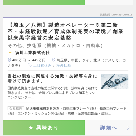
掲載期間
26/07/31～26/08/13
【埼玉／八潮】製造オペレーター※第二新
卒・未経験歓迎／育成体制充実の環境／創業
以来黒字経営の安定基盤
その他、技術系（機械・メカトロ・自動車）
須川工業株式会社
400万円 ～ 449万円
埼玉県、中国、タイ、北米（アメリカ、カ
ナダ等）
土日祝休み
海外転勤
当社の製造に関連する知識・技術等を身に
着けて頂きます。
国内製造拠点で当社の製造に関する知識・技術を身に着けて
頂きます。 当社は、金属プレス機によるプレス加工とマシ
ニングセンター…
輸送用機械機器具製造・自動車用ブレーキ部品・鉄道車輌ブレーキ
会社概要
部品・エンジン・ミッション関係部品・農機・産業機器部品・建築…
興味あり
詳細へ