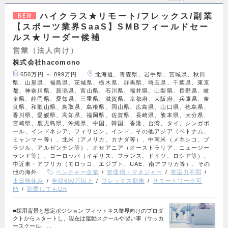
ハイクラス★リモート/フレックス/副業
NEW
【スポーツ業界SaaS】SMBフィールドセー
ルス★リーダー候補
営業（法人向け）
株式会社hacomono
650万円 ～ 899万円
北海道、青森県、岩手県、宮城県、秋田
県、山形県、福島県、茨城県、栃木県、群馬県、埼玉県、千葉県、東京
都、神奈川県、新潟県、富山県、石川県、福井県、山梨県、長野県、岐
阜県、静岡県、愛知県、三重県、滋賀県、京都府、大阪府、兵庫県、奈
良県、和歌山県、鳥取県、島根県、岡山県、広島県、山口県、徳島県、
香川県、愛媛県、高知県、福岡県、佐賀県、長崎県、熊本県、大分県、
宮崎県、鹿児島県、沖縄県、中国、韓国、香港、台湾、タイ、シンガポ
ール、インドネシア、フィリピン、インド、その他アジア（ベトナム、
ミャンマー等）、北米（アメリカ、カナダ等）、中南米（メキシコ、ブ
ラジル、アルゼンチン等）、オセアニア（オーストラリア、ニュージー
ランド等）、ヨーロッパ（イギリス、フランス、ドイツ、ロシア等）、
中近東・アフリカ（モロッコ、エジプト、UAE、南アフリカ等）、その
他の海外
ベンチャー企業
管理職・マネジャー
英語力不問
土日祝休み
年収600万以上
フレックス勤務
リモートワーク可
能
副業してもOK
■採用背景と想定ポジション フィットネス業界向けのプロダ
クトからスタートし、現在は運動スクールや習い事（サッカ
ースクール、…