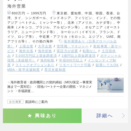
海外営業
800万円 ～ 1999万円
東京都、愛知県、中国、韓国、香港、台
湾、タイ、シンガポール、インドネシア、フィリピン、インド、その他
アジア（ベトナム、ミャンマー等）、北米（アメリカ、カナダ等）、中
南米（メキシコ、ブラジル、アルゼンチン等）、オセアニア（オースト
ラリア、ニュージーランド等）、ヨーロッパ（イギリス、フランス、ド
イツ、ロシア等）、中近東・アフリカ（モロッコ、エジプト、UAE、南
アフリカ等）、その他の海外
海外展開あり（日系グローバル企
業）
上場企業
大手企業
管理職・マネジャー
新規事業・新サー
ビス
海外出張
海外折衝
英語力が必要
転勤なし
土日祝休
み
3,000万円以上資金調達済
1億円以上資金調達済
ポテンシャル
採用（未経験可）
海外転勤
年収600万以上
インセンティブ制
度
ストックオプションあり
リモートワーク可能
副業してもOK
MBA・留学支援制度
育児支援制度
・海外教育省・政府機関との契約締結（MOU策定～事業実
施まで一貫対応） ・現地パートナー企業の開拓・マネジメ
ント ・市場調査…
面談時にご案内
会社概要
興味あり
詳細へ