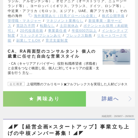
ラジル、アルゼンチン等）、オセアニア（オーストラリア、ニュージー
ランド等）、ヨーロッパ（イギリス、フランス、ドイツ、ロシア等）、
中近東・アフリカ（モロッコ、エジプト、UAE、南アフリカ等）、その
他の海外
海外展開あり（日系グローバル企業）
株式公開準備
管理職・マネジャー
マネジメント業務なし
新規事業・新サービ
ス
英語力不問
転勤なし
土日祝休み
ポテンシャル採用（未経験
可）
20代役員在籍
事業責任者
年収600万以上
インセンティブ
制度
ストックオプションあり
フレックス勤務
リモートワーク可
能
副業してもOK
育児支援制度
CA、RA両面型のコンサルタント 個人の
裁量に任せた自由な営業スタイル
・CA（キャリアアドバイザー） 役割 転職希望者（求職者）
と企業をつなぐ橋渡し役。個人に対してキャリアの提案・支
援を行う 主な…
上場間際のフルリモート✖️フルフレックスを実現した人材ビジネス
会社概要
興味あり
詳細へ
掲載期間
26/08/07～26/08/20
◢◤【経営企画×スタートアップ】事業立ち上
げの中核メンバー募集！◢◤