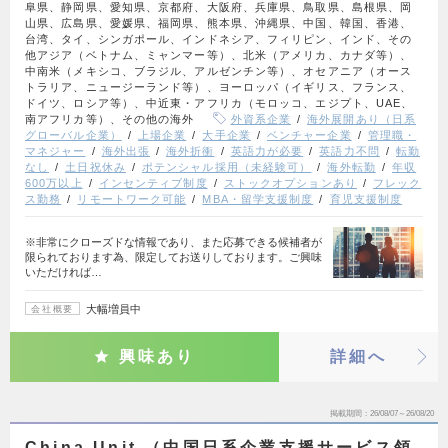
阜県、静岡県、愛知県、京都府、大阪府、兵庫県、鳥取県、島根県、岡
山県、広島県、愛媛県、福岡県、熊本県、沖縄県、中国、韓国、香港、
台湾、タイ、シンガポール、インドネシア、フィリピン、インド、その
他アジア（ベトナム、ミャンマー等）、北米（アメリカ、カナダ等）、
中南米（メキシコ、ブラジル、アルゼンチン等）、オセアニア（オース
トラリア、ニュージーランド等）、ヨーロッパ（イギリス、フランス、
ドイツ、ロシア等）、中近東・アフリカ（モロッコ、エジプト、UAE、
南アフリカ等）、その他の海外
外資系企業
海外展開あり（日系
グローバル企業）
上場企業
大手企業
ベンチャー企業
管理職・
マネジャー
海外出張
海外折衝
英語力が必要
英語力不問
転勤
なし
土日祝休み
ポテンシャル採用（未経験可）
海外転勤
年収
600万以上
インセンティブ制度
ストックオプションあり
フレック
ス勤務
リモートワーク可能
MBA・留学支援制度
育児支援制度
※非常にクローズドな情報であり、また応募できる候補者が
限られております為、限定してお送りしております。ご興味
いただければ…
大幅増員中
会社概要
興味あり
詳細へ
掲載期間
26/08/07～26/08/20
China Unit （中国日系企業支援サービス領