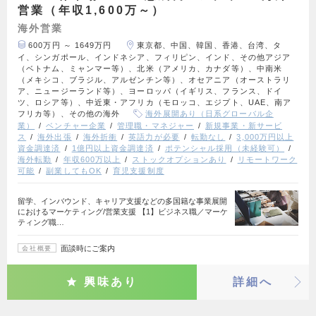
営業（年収1,600万～）
海外営業
600万円 ～ 1649万円
東京都、中国、韓国、香港、台湾、タ
イ、シンガポール、インドネシア、フィリピン、インド、その他アジア
（ベトナム、ミャンマー等）、北米（アメリカ、カナダ等）、中南米
（メキシコ、ブラジル、アルゼンチン等）、オセアニア（オーストラリ
ア、ニュージーランド等）、ヨーロッパ（イギリス、フランス、ドイ
ツ、ロシア等）、中近東・アフリカ（モロッコ、エジプト、UAE、南ア
フリカ等）、その他の海外
海外展開あり（日系グローバル企
業）
ベンチャー企業
管理職・マネジャー
新規事業・新サービ
ス
海外出張
海外折衝
英語力が必要
転勤なし
3,000万円以上
資金調達済
1億円以上資金調達済
ポテンシャル採用（未経験可）
海外転勤
年収600万以上
ストックオプションあり
リモートワーク
可能
副業してもOK
育児支援制度
留学、インバウンド、キャリア支援などの多国籍な事業展開
におけるマーケティング/営業支援 【1】ビジネス職／マーケ
ティング職…
面談時にご案内
会社概要
興味あり
詳細へ