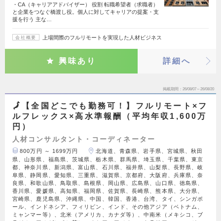
・CA（キャリアアドバイザー） 役割 転職希望者（求職者）
と企業をつなぐ橋渡し役。個人に対してキャリアの提案・支
援を行う 主な…
上場間際のフルリモートを実現した人材ビジネス
会社概要
興味あり
詳細へ
掲載期間
26/08/07～26/08/20
🗾【全国どこでも勤務可！】フルリモート×フ
ルフレックス×高水準報酬（平均年収1,600万
円）
人材コンサルタント・コーディネーター
800万円 ～ 1699万円
北海道、青森県、岩手県、宮城県、秋田
県、山形県、福島県、茨城県、栃木県、群馬県、埼玉県、千葉県、東京
都、神奈川県、新潟県、富山県、石川県、福井県、山梨県、長野県、岐
阜県、静岡県、愛知県、三重県、滋賀県、京都府、大阪府、兵庫県、奈
良県、和歌山県、鳥取県、島根県、岡山県、広島県、山口県、徳島県、
香川県、愛媛県、高知県、福岡県、佐賀県、長崎県、熊本県、大分県、
宮崎県、鹿児島県、沖縄県、中国、韓国、香港、台湾、タイ、シンガポ
ール、インドネシア、フィリピン、インド、その他アジア（ベトナム、
ミャンマー等）、北米（アメリカ、カナダ等）、中南米（メキシコ、ブ