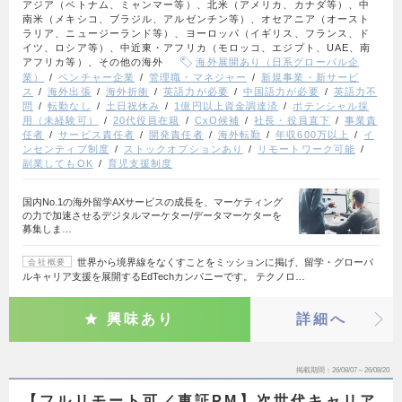
アジア（ベトナム、ミャンマー等）、北米（アメリカ、カナダ等）、中
南米（メキシコ、ブラジル、アルゼンチン等）、オセアニア（オースト
ラリア、ニュージーランド等）、ヨーロッパ（イギリス、フランス、ド
イツ、ロシア等）、中近東・アフリカ（モロッコ、エジプト、UAE、南
アフリカ等）、その他の海外
海外展開あり（日系グローバル企
業）
ベンチャー企業
管理職・マネジャー
新規事業・新サービ
ス
海外出張
海外折衝
英語力が必要
中国語力が必要
英語力不
問
転勤なし
土日祝休み
1億円以上資金調達済
ポテンシャル採
用（未経験可）
20代役員在籍
CxO候補
社長・役員直下
事業責
任者
サービス責任者
開発責任者
海外転勤
年収600万以上
イ
ンセンティブ制度
ストックオプションあり
リモートワーク可能
副業してもOK
育児支援制度
国内No.1の海外留学AXサービスの成長を、マーケティング
の力で加速させるデジタルマーケター/データマーケターを
募集しま…
世界から境界線をなくすことをミッションに掲げ、留学・グローバ
会社概要
ルキャリア支援を展開するEdTechカンパニーです。 テクノロ…
興味あり
詳細へ
掲載期間
26/08/07～26/08/20
【フルリモート可／東証PM】次世代キャリア