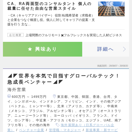
CA、RA両面型のコンサルタント 個人の
裁量に任せた自由な営業スタイル
・CA（キャリアアドバイザー） 役割 転職希望者（求職者）
と企業をつなぐ橋渡し役。個人に対してキャリアの提案・支
援を行う 主な…
上場間際のフルリモート✖️フルフレックスを実現した人材ビジネス
会社概要
興味あり
詳細へ
掲載期間
26/08/07～26/08/20
◢◤世界を本気で目指すグローバルテック！
急成長ベンチャー◢◤
海外営業
600万円 ～ 1499万円
東京都、中国、韓国、香港、台湾、タ
イ、シンガポール、インドネシア、フィリピン、インド、その他アジア
（ベトナム、ミャンマー等）、北米（アメリカ、カナダ等）、中南米
（メキシコ、ブラジル、アルゼンチン等）、オセアニア（オーストラリ
ア、ニュージーランド等）、ヨーロッパ（イギリス、フランス、ドイ
ツ、ロシア等）、中近東・アフリカ（モロッコ、エジプト、UAE、南ア
フリカ等）、その他の海外
海外展開あり（日系グローバル企
業）
ベンチャー企業
管理職・マネジャー
新規事業・新サービ