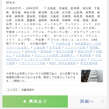
M&A
800万円 ～ 1999万円
北海道、宮城県、群馬県、埼玉県、千葉
県、東京都、神奈川県、新潟県、富山県、石川県、山梨県、長野県、岐
阜県、静岡県、愛知県、京都府、大阪府、兵庫県、鳥取県、島根県、岡
山県、広島県、愛媛県、福岡県、熊本県、沖縄県、中国、韓国、香港、
台湾、タイ、シンガポール、インドネシア、フィリピン、インド、その
他アジア（ベトナム、ミャンマー等）、北米（アメリカ、カナダ等）、
中南米（メキシコ、ブラジル、アルゼンチン等）、オセアニア（オース
トラリア、ニュージーランド等）、ヨーロッパ（イギリス、フランス、
ドイツ、ロシア等）、中近東・アフリカ（モロッコ、エジプト、UAE、
南アフリカ等）、その他の海外
外資系企業
海外展開あり（日系
グローバル企業）
上場企業
大手企業
ベンチャー企業
管理職・
マネジャー
海外出張
海外折衝
英語力が必要
英語力不問
転勤
なし
土日祝休み
ポテンシャル採用（未経験可）
海外転勤
年収
600万以上
インセンティブ制度
ストックオプションあり
フレック
ス勤務
リモートワーク可能
MBA・留学支援制度
育児支援制度
※本求人は非常にクローズドな情報であり、また応募できる
候補者が限られております為、限定してお送りしておりま
す。ご興味いた…
大幅増員中
会社概要
興味あり
詳細へ