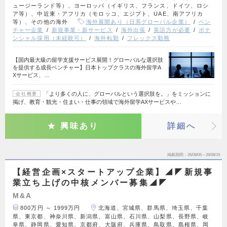
ュージーランド等）、ヨーロッパ（イギリス、フランス、ドイツ、ロシ
ア等）、中近東・アフリカ（モロッコ、エジプト、UAE、南アフリカ
等）、その他の海外
海外展開あり（日系グローバル企業）
ベン
チャー企業
新規事業・新サービス
海外出張
英語力が必要
ポテ
ンシャル採用（未経験可）
海外転勤
フレックス勤務
【国内最大級の留学支援サービス展開！グローバルな選択肢
を提供する成長ベンチャー】日本トップクラスの海外留学A
Xサービス、…
「より多くの人に、グローバルという選択肢を。」をミッションに
会社概要
掲げ、教育・観光・住まい・仕事の領域で海外留学AXサービスや…
興味あり
詳細へ
掲載期間
26/08/06～26/08/19
【経営企画×スタートアップ企業】◢◤新規事
業立ち上げの中核メンバー募集◢◤
M&A
800万円 ～ 1999万円
北海道、宮城県、群馬県、埼玉県、千葉
県、東京都、神奈川県、新潟県、富山県、石川県、山梨県、長野県、岐
阜県、静岡県、愛知県、京都府、大阪府、兵庫県、鳥取県、島根県、岡