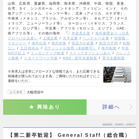
山県、広島県、愛媛県、福岡県、熊本県、沖縄県、中国、韓国、香港、
台湾、タイ、シンガポール、インドネシア、フィリピン、インド、その
他アジア（ベトナム、ミャンマー等）、北米（アメリカ、カナダ等）、
中南米（メキシコ、ブラジル、アルゼンチン等）、オセアニア（オース
トラリア、ニュージーランド等）、ヨーロッパ（イギリス、フランス、
ドイツ、ロシア等）、中近東・アフリカ（モロッコ、エジプト、UAE、
南アフリカ等）、その他の海外
外資系企業
海外展開あり（日系
グローバル企業）
上場企業
大手企業
ベンチャー企業
管理職・
マネジャー
海外出張
海外折衝
英語力が必要
英語力不問
転勤
なし
土日祝休み
ポテンシャル採用（未経験可）
海外転勤
年収
600万以上
インセンティブ制度
ストックオプションあり
フレック
ス勤務
リモートワーク可能
MBA・留学支援制度
育児支援制度
※本求人は非常にクローズドな情報であり、また応募できる
候補者が限られております為、ご興味いただければすぐにご
連絡をいただ…
大幅増員中
会社概要
興味あり
詳細へ
掲載期間
26/08/04～26/08/17
【第二新卒歓迎】 General Staff（総合職）