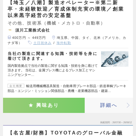
【埼玉／八潮】製造オペレーター※第二新
卒・未経験歓迎／育成体制充実の環境／創業
以来黒字経営の安定基盤
その他、技術系（機械・メカトロ・自動車）
須川工業株式会社
400万円 ～ 449万円
埼玉県、中国、タイ、北米（アメリカ、カ
ナダ等）
土日祝休み
海外転勤
当社の製造に関連する知識・技術等を身に
着けて頂きます。
国内製造拠点で当社の製造に関する知識・技術を身に着けて
頂きます。 当社は、金属プレス機によるプレス加工とマシ
ニングセンター…
輸送用機械機器具製造・自動車用ブレーキ部品・鉄道車輌ブレーキ
会社概要
部品・エンジン・ミッション関係部品・農機・産業機器部品・建築…
興味あり
詳細へ
掲載期間
26/07/30～26/08/12
【名古屋/財務】TOYOTAのグローバル金融