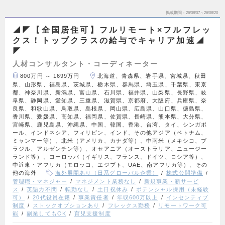
掲載期間
26/08/07～26/08/20
◢◤【全国居住可】フルリモート×フルフレッ
クス！トップクラスの給与でキャリア加速◢
◤
人材コンサルタント・コーディネーター
800万円 ～ 1699万円
北海道、青森県、岩手県、宮城県、秋田
県、山形県、福島県、茨城県、栃木県、群馬県、埼玉県、千葉県、東京
都、神奈川県、新潟県、富山県、石川県、福井県、山梨県、長野県、岐
阜県、静岡県、愛知県、三重県、滋賀県、京都府、大阪府、兵庫県、奈
良県、和歌山県、鳥取県、島根県、岡山県、広島県、山口県、徳島県、
香川県、愛媛県、高知県、福岡県、佐賀県、長崎県、熊本県、大分県、
宮崎県、鹿児島県、沖縄県、中国、韓国、香港、台湾、タイ、シンガポ
ール、インドネシア、フィリピン、インド、その他アジア（ベトナム、
ミャンマー等）、北米（アメリカ、カナダ等）、中南米（メキシコ、ブ
ラジル、アルゼンチン等）、オセアニア（オーストラリア、ニュージー
ランド等）、ヨーロッパ（イギリス、フランス、ドイツ、ロシア等）、
中近東・アフリカ（モロッコ、エジプト、UAE、南アフリカ等）、その
他の海外
海外展開あり（日系グローバル企業）
株式公開準備
管理職・マネジャー
マネジメント業務なし
新規事業・新サービ
ス
英語力不問
転勤なし
土日祝休み
ポテンシャル採用（未経験
可）
20代役員在籍
事業責任者
年収600万以上
インセンティブ
制度
ストックオプションあり
フレックス勤務
リモートワーク可
能
副業してもOK
育児支援制度