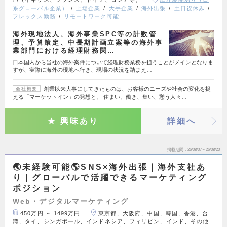
系グローバル企業）
上場企業
大手企業
海外出張
土日祝休み
フレックス勤務
リモートワーク可能
海外現地法人、海外事業SPC等の計数管
理、予算策定、中長期計画立案等の海外事
業部門における経理財務関…
日本国内から当社の海外案件について経理財務業務を担うことがメインとなりま
すが、実際に海外の現地へ行き、現場の状況を踏まえ…
創業以来大事にしてきたものは、お客様のニーズや社会の変化を捉
会社概要
える「マーケットイン」の発想と、 住まい、働き、集い、憩う人々…
興味あり
詳細へ
掲載期間
26/08/07～26/08/20
🌏未経験可能🌎SNS×海外出張｜海外支社あ
り｜グローバルで活躍できるマーケティング
ポジション
Web・デジタルマーケティング
450万円 ～ 1499万円
東京都、大阪府、中国、韓国、香港、台
湾、タイ、シンガポール、インドネシア、フィリピン、インド、その他