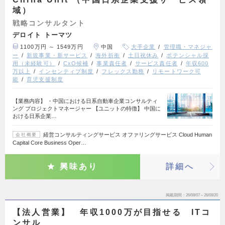
域）
戦略コンサルタント
デロイト トーマツ
1100万円 ～ 1549万円
中国
大手企業
管理職・マネジャ
ー
新規事業・新サービス
海外折衝
土日祝休み
ポテンシャル採
用（未経験可）
CxO候補
事業責任者
サービス責任者
年収600
万以上
インセンティブ制度
フレックス勤務
リモートワーク可
能
育児支援制度
【業務内容】 ・中国における日系自動車企業コンサルティ
ング プロジェクトマネージャー 【ユニットの特徴】 中国に
おける日系企業…
経営コンサルティングサービス オファリングサービス Cloud Human
会社概要
Capital Core Business Oper…
興味あり
詳細へ
掲載期間
26/08/07～26/08/20
【法人営業】 年収1000万が目指せる ITコ
ンサル