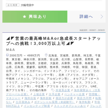
大幅増員中
会社概要
興味あり
詳細へ
掲載期間
26/08/07～26/08/20
◢◤営業の最高峰M&Aor急成長スタートアッ
プへの挑戦！3,000万以上可◢◤
M&A
2000万円 ～ 4999万円
北海道、宮城県、群馬県、埼玉県、千葉
県、東京都、神奈川県、新潟県、富山県、石川県、山梨県、長野県、岐
阜県、静岡県、愛知県、京都府、大阪府、兵庫県、鳥取県、島根県、岡
山県、広島県、愛媛県、福岡県、熊本県、沖縄県、中国、韓国、香港、
台湾、タイ、シンガポール、インドネシア、フィリピン、インド、その
他アジア（ベトナム、ミャンマー等）、北米（アメリカ、カナダ等）、
中南米（メキシコ、ブラジル、アルゼンチン等）、オセアニア（オース
トラリア、ニュージーランド等）、ヨーロッパ（イギリス、フランス、
ドイツ、ロシア等）、中近東・アフリカ（モロッコ、エジプト、UAE、
南アフリカ等）、その他の海外
外資系企業
海外展開あり（日系
グローバル企業）
上場企業
大手企業
ベンチャー企業
管理職・
マネジャー
海外出張
海外折衝
英語力が必要
英語力不問
転勤
なし
土日祝休み
ポテンシャル採用（未経験可）
海外転勤
年収
600万以上
インセンティブ制度
ストックオプションあり
フレック