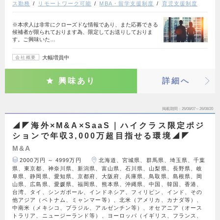
ス勤務
リモートワーク可能
MBA・留学支援制度
育児支援制度
※本求人は非常にクローズドな情報であり、また応募できる
候補者が限られております為、限定してお送りしておりま
す。ご興味いた…
大幅増員中
会社概要
興味あり
詳細へ
掲載期間
26/08/07～26/08/20
◢◤海外×M&A×SaaS｜ハイクラス限定ポジ
ションで年収3,000万超目指せる環境◢◤
M&A
2000万円 ～ 4999万円
北海道、宮城県、群馬県、埼玉県、千葉
県、東京都、神奈川県、新潟県、富山県、石川県、山梨県、長野県、岐
阜県、静岡県、愛知県、京都府、大阪府、兵庫県、鳥取県、島根県、岡
山県、広島県、愛媛県、福岡県、熊本県、沖縄県、中国、韓国、香港、
台湾、タイ、シンガポール、インドネシア、フィリピン、インド、その
他アジア（ベトナム、ミャンマー等）、北米（アメリカ、カナダ等）、
中南米（メキシコ、ブラジル、アルゼンチン等）、オセアニア（オース
トラリア、ニュージーランド等）、ヨーロッパ（イギリス、フランス、