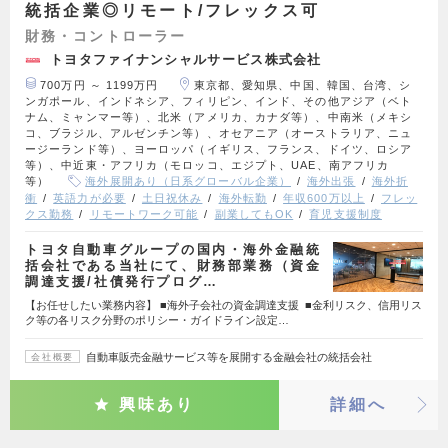
統括企業◎リモート/フレックス可
財務・コントローラー
トヨタファイナンシャルサービス株式会社
700万円 ～ 1199万円
東京都、愛知県、中国、韓国、台湾、シ
ンガポール、インドネシア、フィリピン、インド、その他アジア（ベト
ナム、ミャンマー等）、北米（アメリカ、カナダ等）、中南米（メキシ
コ、ブラジル、アルゼンチン等）、オセアニア（オーストラリア、ニュ
ージーランド等）、ヨーロッパ（イギリス、フランス、ドイツ、ロシア
等）、中近東・アフリカ（モロッコ、エジプト、UAE、南アフリカ
等）
海外展開あり（日系グローバル企業）
海外出張
海外折
衝
英語力が必要
土日祝休み
海外転勤
年収600万以上
フレッ
クス勤務
リモートワーク可能
副業してもOK
育児支援制度
トヨタ自動車グループの国内・海外金融統
括会社である当社にて、財務部業務（資金
調達支援/社債発行プログ…
【お任せしたい業務内容】 ■海外子会社の資金調達支援 ■金利リスク、信用リス
ク等の各リスク分野のポリシー・ガイドライン設定…
自動車販売金融サービス等を展開する金融会社の統括会社
会社概要
興味あり
詳細へ