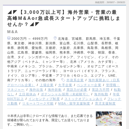
掲載期間
26/08/07～26/08/20
◢◤【3,000万以上可】海外営業・営業の最
高峰M&Aor急成長スタートアップに挑戦しま
せんか？◢◤
M&A
2000万円 ～ 4999万円
北海道、宮城県、群馬県、埼玉県、千葉
県、東京都、神奈川県、新潟県、富山県、石川県、山梨県、長野県、岐
阜県、静岡県、愛知県、京都府、大阪府、兵庫県、鳥取県、島根県、岡
山県、広島県、愛媛県、福岡県、熊本県、沖縄県、中国、韓国、香港、
台湾、タイ、シンガポール、インドネシア、フィリピン、インド、その
他アジア（ベトナム、ミャンマー等）、北米（アメリカ、カナダ等）、
中南米（メキシコ、ブラジル、アルゼンチン等）、オセアニア（オース
トラリア、ニュージーランド等）、ヨーロッパ（イギリス、フランス、
ドイツ、ロシア等）、中近東・アフリカ（モロッコ、エジプト、UAE、
南アフリカ等）、その他の海外
外資系企業
海外展開あり（日系
グローバル企業）
上場企業
大手企業
ベンチャー企業
管理職・
マネジャー
海外出張
海外折衝
英語力が必要
英語力不問
転勤
なし
土日祝休み
ポテンシャル採用（未経験可）
海外転勤
年収
600万以上
インセンティブ制度
ストックオプションあり
フレック
ス勤務
リモートワーク可能
MBA・留学支援制度
育児支援制度
※本求人は非常にクローズドな情報であり、また応募できる
候補者が限られております為、限定してお送りしておりま
す。ご興味いた…