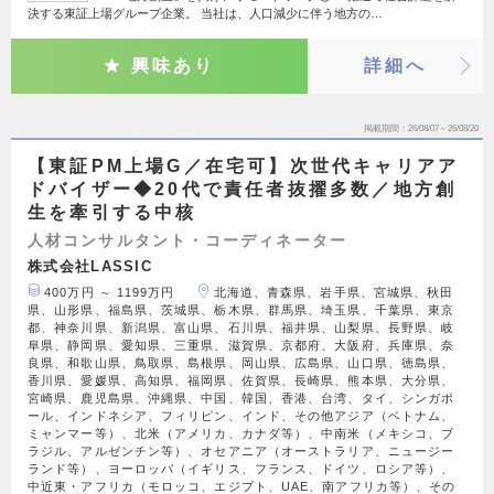
決する東証上場グループ企業。 当社は、人口減少に伴う地方の…
興味あり
詳細へ
掲載期間
26/08/07～26/08/20
【東証PM上場G／在宅可】次世代キャリアア
ドバイザー◆20代で責任者抜擢多数／地方創
生を牽引する中核
人材コンサルタント・コーディネーター
株式会社LASSIC
400万円 ～ 1199万円
北海道、青森県、岩手県、宮城県、秋田
県、山形県、福島県、茨城県、栃木県、群馬県、埼玉県、千葉県、東京
都、神奈川県、新潟県、富山県、石川県、福井県、山梨県、長野県、岐
阜県、静岡県、愛知県、三重県、滋賀県、京都府、大阪府、兵庫県、奈
良県、和歌山県、鳥取県、島根県、岡山県、広島県、山口県、徳島県、
香川県、愛媛県、高知県、福岡県、佐賀県、長崎県、熊本県、大分県、
宮崎県、鹿児島県、沖縄県、中国、韓国、香港、台湾、タイ、シンガポ
ール、インドネシア、フィリピン、インド、その他アジア（ベトナム、
ミャンマー等）、北米（アメリカ、カナダ等）、中南米（メキシコ、ブ
ラジル、アルゼンチン等）、オセアニア（オーストラリア、ニュージー
ランド等）、ヨーロッパ（イギリス、フランス、ドイツ、ロシア等）、
中近東・アフリカ（モロッコ、エジプト、UAE、南アフリカ等）、その