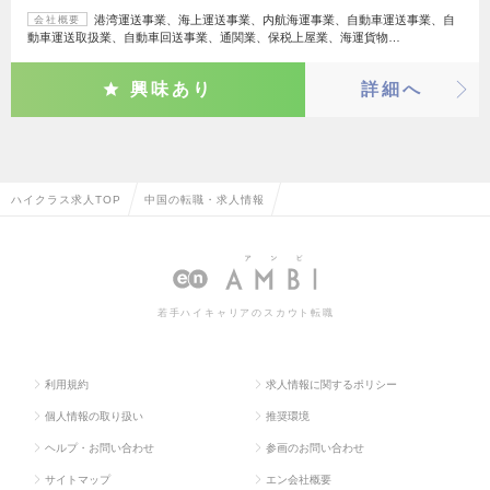
港湾運送事業、海上運送事業、内航海運事業、自動車運送事業、自
会社概要
動車運送取扱業、自動車回送事業、通関業、保税上屋業、海運貨物…
興味あり
詳細へ
ハイクラス求人TOP
中国の転職・求人情報
若手ハイキャリアのスカウト転職
利用規約
求人情報に関するポリシー
個人情報の取り扱い
推奨環境
ヘルプ・お問い合わせ
参画のお問い合わせ
サイトマップ
エン会社概要