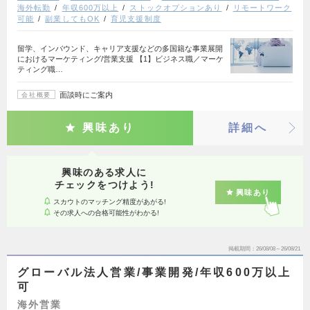
海外転勤
年収600万以上
ストックオプションあり
リモートワーク
可能
副業してもOK
育児支援制度
留学、インバウンド、キャリア支援などの多国籍な事業展開
におけるマーケティング/営業支援 【1】ビジネス職／マーケ
ティング職…
面談時にご案内
会社概要
興味あり
詳細へ
興味のある求人に
チェックをつけよう!
興味あり
スカウトのマッチング精度があがる!
その求人への合格可能性がわかる!
掲載期間
26/08/08～26/08/21
グローバル法人営業/事業開発/年収600万以上
可
海外営業