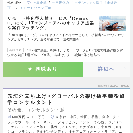
他の海外
上場企業
土日祝休み
ポテンシャル採用（未経験
可）
リモートワーク可能
リモート特化型人材サービス『Remog
u』にて、ITエンジニアへのキャリア提案
や案件マッチング。
『Remogu（リモグ）』のキャリアアドバイザーとして、求職者へのカウンセリ
ングからマッチング、選考対策まで一連の業務を…
「IT×地方創生」を掲げ、リモートワークとDX推進で社会課題を解
会社概要
決する東証上場グループ企業。 当社は、人口減少に伴う地方の…
興味あり
詳細へ
掲載期間
26/08/07～26/08/20
🌎海外立ち上げ×グローバルの架け橋事業🌎留
学コンサルタント
その他、コンサルタント系
400万円 ～ 799万円
東京都、中国、韓国、香港、台湾、タイ、
シンガポール、インドネシア、フィリピン、インド、その他アジア（ベ
トナム、ミャンマー等）、北米（アメリカ、カナダ等）、中南米（メキ
シコ、ブラジル、アルゼンチン等）、オセアニア（オーストラリア、ニ