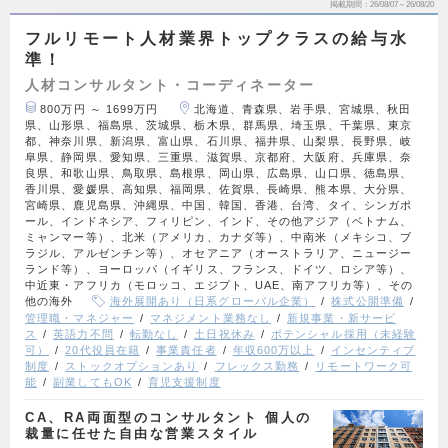
掲載期間
26/08/07～26/08/20
フルリモート人材業界トップクラスの給与水
準！
人材コンサルタント・コーディネーター
800万円 ～ 1699万円
北海道、青森県、岩手県、宮城県、秋田
県、山形県、福島県、茨城県、栃木県、群馬県、埼玉県、千葉県、東京
都、神奈川県、新潟県、富山県、石川県、福井県、山梨県、長野県、岐
阜県、静岡県、愛知県、三重県、滋賀県、京都府、大阪府、兵庫県、奈
良県、和歌山県、鳥取県、島根県、岡山県、広島県、山口県、徳島県、
香川県、愛媛県、高知県、福岡県、佐賀県、長崎県、熊本県、大分県、
宮崎県、鹿児島県、沖縄県、中国、韓国、香港、台湾、タイ、シンガポ
ール、インドネシア、フィリピン、インド、その他アジア（ベトナム、
ミャンマー等）、北米（アメリカ、カナダ等）、中南米（メキシコ、ブ
ラジル、アルゼンチン等）、オセアニア（オーストラリア、ニュージー
ランド等）、ヨーロッパ（イギリス、フランス、ドイツ、ロシア等）、
中近東・アフリカ（モロッコ、エジプト、UAE、南アフリカ等）、その
他の海外
海外展開あり（日系グローバル企業）
株式公開準備
管理職・マネジャー
マネジメント業務なし
新規事業・新サービ
ス
英語力不問
転勤なし
土日祝休み
ポテンシャル採用（未経験
可）
20代役員在籍
事業責任者
年収600万以上
インセンティブ
制度
ストックオプションあり
フレックス勤務
リモートワーク可
能
副業してもOK
育児支援制度
CA、RA両面型のコンサルタント 個人の
裁量に任せた自由な営業スタイル