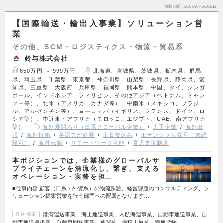
掲載期間
26/07/30～26/08/12
【国際輸送・輸出入事業】ソリューション営
業
その他、SCM・ロジスティクス・物流・貿易系
鈴与株式会社
650万円 ～ 999万円
北海道、宮城県、茨城県、栃木県、群馬
県、埼玉県、千葉県、東京都、神奈川県、山梨県、長野県、静岡県、愛
知県、三重県、大阪府、兵庫県、福岡県、熊本県、中国、タイ、シンガ
ポール、インドネシア、フィリピン、その他アジア（ベトナム、ミャン
マー等）、北米（アメリカ、カナダ等）、中南米（メキシコ、ブラジ
ル、アルゼンチン等）、ヨーロッパ（イギリス、フランス、ドイツ、ロ
シア等）、中近東・アフリカ（モロッコ、エジプト、UAE、南アフリカ
等）
海外展開あり（日系グローバル企業）
大手企業
海外出
張
海外折衝
英語力が必要
土日祝休み
ポテンシャル採用（未経
験可）
海外転勤
リモートワーク可能
育児支援制度
本ポジションでは、企業様のグローバルサ
プライチェーンを清流化し、繋ぎ、支える
オペレーション・実務を担…
■仕事内容 顧客（日系・外資系）の物流課題、経営課題のコンサルティング、ソ
リューション提案営業を行う部門への配属となります…
港湾運送事業、海上運送事業、内航海運事業、自動車運送事業、自
会社概要
動車運送取扱業、自動車回送事業、通関業、保税上屋業、海運貨物…