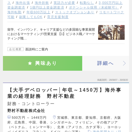
ス
海外出張
海外折衝
英語力が必要
転勤なし
3,000万円以上
資金調達済
1億円以上資金調達済
ポテンシャル採用（未経験可）
海外転勤
年収600万以上
ストックオプションあり
リモートワーク
可能
副業してもOK
育児支援制度
留学、インバウンド、キャリア支援などの多国籍な事業展開
におけるマーケティング/営業支援 【1】ビジネス職／マーケ
ティング職…
面談時にご案内
会社概要
興味あり
詳細へ
掲載期間
26/08/07～26/08/20
【大手デベロッパー│年収～1450万】海外事
業の経理財務 野村不動産
財務・コントローラー
野村不動産株式会社
500万円 ～ 1449万円
宮城県、東京都、愛知県、京都府、大阪
府、広島県、中国、香港、シンガポール、フィリピン、その他アジア
（ベトナム、ミャンマー等）、北米（アメリカ、カナダ等）、ヨーロッ
パ（イギリス、フランス、ドイツ、ロシア等）
海外展開あり（日