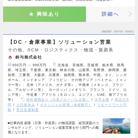
興味あり
詳細へ
掲載期間
26/07/30～26/08/12
【DC・倉庫事業】ソリューション営業
その他、SCM・ロジスティクス・物流・貿易系
鈴与株式会社
650万円 ～ 999万円
北海道、宮城県、茨城県、栃木県、群馬
県、埼玉県、千葉県、東京都、神奈川県、山梨県、長野県、静岡県、愛
知県、三重県、大阪府、兵庫県、福岡県、熊本県、中国、タイ、シンガ
ポール、インドネシア、フィリピン、その他アジア（ベトナム、ミャン
マー等）、北米（アメリカ、カナダ等）、中南米（メキシコ、ブラジ
ル、アルゼンチン等）、ヨーロッパ（イギリス、フランス、ドイツ、ロ
シア等）、中近東・アフリカ（モロッコ、エジプト、UAE、南アフリカ
等）
海外展開あり（日系グローバル企業）
大手企業
英語力不
問
土日祝休み
ポテンシャル採用（未経験可）
リモートワーク可
能
育児支援制度
■仕事内容 顧客（日系・外資系）の物流課題、経営課題のコ
ンサルティング、ソリューション提案営業を行う部門への配
属となります…