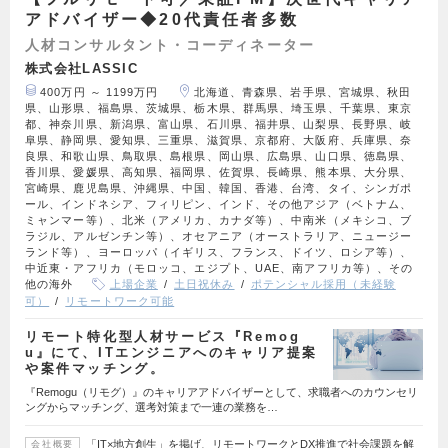
アドバイザー◆20代責任者多数
人材コンサルタント・コーディネーター
株式会社LASSIC
400万円 ～ 1199万円
北海道、青森県、岩手県、宮城県、秋田
県、山形県、福島県、茨城県、栃木県、群馬県、埼玉県、千葉県、東京
都、神奈川県、新潟県、富山県、石川県、福井県、山梨県、長野県、岐
阜県、静岡県、愛知県、三重県、滋賀県、京都府、大阪府、兵庫県、奈
良県、和歌山県、鳥取県、島根県、岡山県、広島県、山口県、徳島県、
香川県、愛媛県、高知県、福岡県、佐賀県、長崎県、熊本県、大分県、
宮崎県、鹿児島県、沖縄県、中国、韓国、香港、台湾、タイ、シンガポ
ール、インドネシア、フィリピン、インド、その他アジア（ベトナム、
ミャンマー等）、北米（アメリカ、カナダ等）、中南米（メキシコ、ブ
ラジル、アルゼンチン等）、オセアニア（オーストラリア、ニュージー
ランド等）、ヨーロッパ（イギリス、フランス、ドイツ、ロシア等）、
中近東・アフリカ（モロッコ、エジプト、UAE、南アフリカ等）、その
他の海外
上場企業
土日祝休み
ポテンシャル採用（未経験
可）
リモートワーク可能
リモート特化型人材サービス『Remog
u』にて、ITエンジニアへのキャリア提案
や案件マッチング。
『Remogu（リモグ）』のキャリアアドバイザーとして、求職者へのカウンセリ
ングからマッチング、選考対策まで一連の業務を…
「IT×地方創生」を掲げ、リモートワークとDX推進で社会課題を解
会社概要