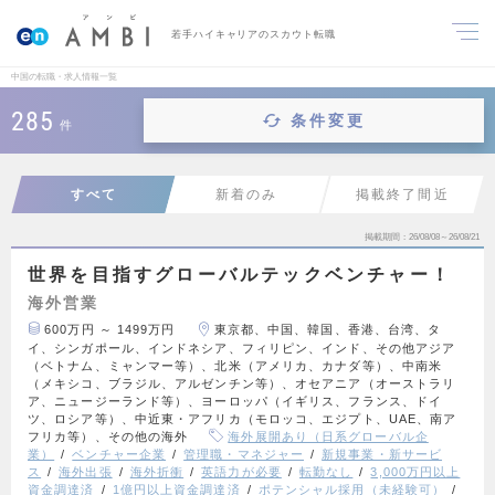
若手ハイキャリアのスカウト転職
中国の転職・求人情報一覧
285
条件変更
件
すべて
新着のみ
掲載終了間近
掲載期間
26/08/08～26/08/21
世界を目指すグローバルテックベンチャー！
海外営業
600万円 ～ 1499万円
東京都、中国、韓国、香港、台湾、タ
イ、シンガポール、インドネシア、フィリピン、インド、その他アジア
（ベトナム、ミャンマー等）、北米（アメリカ、カナダ等）、中南米
（メキシコ、ブラジル、アルゼンチン等）、オセアニア（オーストラリ
ア、ニュージーランド等）、ヨーロッパ（イギリス、フランス、ドイ
ツ、ロシア等）、中近東・アフリカ（モロッコ、エジプト、UAE、南ア
フリカ等）、その他の海外
海外展開あり（日系グローバル企
業）
ベンチャー企業
管理職・マネジャー
新規事業・新サービ
ス
海外出張
海外折衝
英語力が必要
転勤なし
3,000万円以上
資金調達済
1億円以上資金調達済
ポテンシャル採用（未経験可）