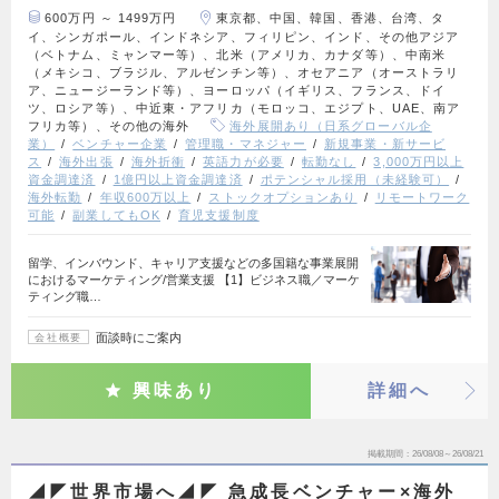
600万円 ～ 1499万円
東京都、中国、韓国、香港、台湾、タ
イ、シンガポール、インドネシア、フィリピン、インド、その他アジア
（ベトナム、ミャンマー等）、北米（アメリカ、カナダ等）、中南米
（メキシコ、ブラジル、アルゼンチン等）、オセアニア（オーストラリ
ア、ニュージーランド等）、ヨーロッパ（イギリス、フランス、ドイ
ツ、ロシア等）、中近東・アフリカ（モロッコ、エジプト、UAE、南ア
フリカ等）、その他の海外
海外展開あり（日系グローバル企
業）
ベンチャー企業
管理職・マネジャー
新規事業・新サービ
ス
海外出張
海外折衝
英語力が必要
転勤なし
3,000万円以上
資金調達済
1億円以上資金調達済
ポテンシャル採用（未経験可）
海外転勤
年収600万以上
ストックオプションあり
リモートワーク
可能
副業してもOK
育児支援制度
留学、インバウンド、キャリア支援などの多国籍な事業展開
におけるマーケティング/営業支援 【1】ビジネス職／マーケ
ティング職…
面談時にご案内
会社概要
興味あり
詳細へ
掲載期間
26/08/08～26/08/21
◢◤世界市場へ◢◤ 急成長ベンチャー×海外