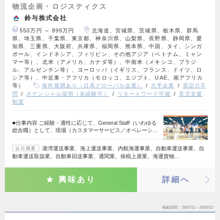
物流企画・ロジスティクス
鈴与株式会社
550万円 ～ 899万円
北海道、宮城県、茨城県、栃木県、群馬
県、埼玉県、千葉県、東京都、神奈川県、山梨県、長野県、静岡県、愛
知県、三重県、大阪府、兵庫県、福岡県、熊本県、中国、タイ、シンガ
ポール、インドネシア、フィリピン、その他アジア（ベトナム、ミャン
マー等）、北米（アメリカ、カナダ等）、中南米（メキシコ、ブラジ
ル、アルゼンチン等）、ヨーロッパ（イギリス、フランス、ドイツ、ロ
シア等）、中近東・アフリカ（モロッコ、エジプト、UAE、南アフリカ
等）
海外展開あり（日系グローバル企業）
大手企業
英語力不
問
ポテンシャル採用（未経験可）
リモートワーク可能
育児支援
制度
■仕事内容 ご経験・適性に応じて、General Staff（いわゆる
総合職）として、現場（カスタマーサービス／オペレーシ…
港湾運送事業、海上運送事業、内航海運事業、自動車運送事業、自
会社概要
動車運送取扱業、自動車回送事業、通関業、保税上屋業、海運貨物…
興味あり
詳細へ
掲載期間
26/07/31～26/08/13