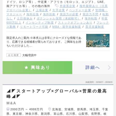
ドイツ、ロシア等）、中近東・アフリカ（モロッコ、エジプト、UAE、
南アフリカ等）、その他の海外
外資系企業
海外展開あり（日系
グローバル企業）
上場企業
大手企業
ベンチャー企業
管理職・
マネジャー
海外出張
海外折衝
英語力が必要
英語力不問
転勤
なし
土日祝休み
ポテンシャル採用（未経験可）
海外転勤
年収
600万以上
インセンティブ制度
ストックオプションあり
フレック
ス勤務
リモートワーク可能
MBA・留学支援制度
育児支援制度
限定求人のご案内 ※本求人は非常にクローズドな情報であ
り、応募できる候補者が限られております。 ご興味をお持
ちいただけました…
大幅増員中
会社概要
興味あり
詳細へ
掲載期間
26/08/07～26/08/20
◢◤スタートアップ×グローバル×営業の最高
峰◢◤
M&A
2000万円 ～ 4999万円
北海道、宮城県、群馬県、埼玉県、千葉
県、東京都、神奈川県、新潟県、富山県、石川県、山梨県、長野県、岐