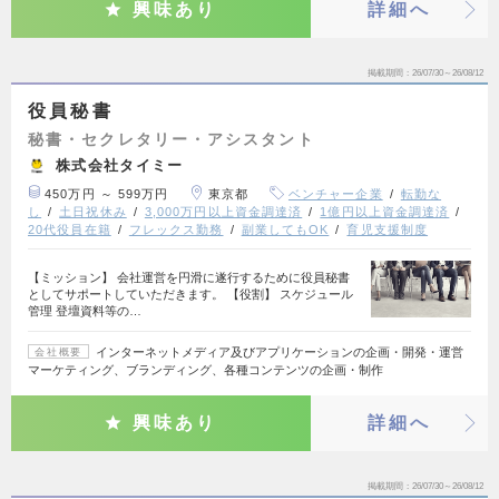
興味あり
詳細へ
掲載期間
26/07/30～26/08/12
役員秘書
秘書・セクレタリー・アシスタント
株式会社タイミー
450万円 ～ 599万円
東京都
ベンチャー企業
転勤な
し
土日祝休み
3,000万円以上資金調達済
1億円以上資金調達済
20代役員在籍
フレックス勤務
副業してもOK
育児支援制度
【ミッション】 会社運営を円滑に遂行するために役員秘書
としてサポートしていただきます。 【役割】 スケジュール
管理 登壇資料等の…
インターネットメディア及びアプリケーションの企画・開発・運営
会社概要
マーケティング、ブランディング、各種コンテンツの企画・制作
興味あり
詳細へ
掲載期間
26/07/30～26/08/12