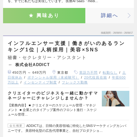
を、すでに私たちは実現しています。 医療AI SaaS「medi…
興味あり
詳細へ
掲載期間
26/08/04～26/08/17
インフルエンサー支援｜働きがいのあるラン
キング1位｜人柄採用｜美容×SNS
秘書・セクレタリー・アシスタント
株式会社ADDICT
450万円 ～ 649万円
東京都
英語力不問
転勤なし
土
日祝休み
ポテンシャル採用（未経験可）
20代役員在籍
年収600
万以上
インセンティブ制度
フレックス勤務
クリエイターのビジネスを一緒に動かすマ
ネージャーにチャレンジしませんか？
【業務内容】 ■ クリエイターのスケジュール管理・マネジ
メント ■ 企業とのタイアップ案件のフロント進行・スケジ
ュール管理…
ADDICTは、日韓の美容領域に特化したSNSマーケティングカンパ
会社概要
ニーです。 美容特化型の広告代理事業と、自社プロダクショ…