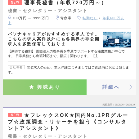
理事長秘書（年収720万円～）
NEW
秘書・セクレタリー・アシスタント
700万円 ～ 9999万円
青森県
転勤なし
年収600万以
上
パソナキャリアがおすすめする求人です。
こちらの求人案件以外にも各業界の非公開
求人を多数保有しておりま…
【期待する役割】 医療法人の理事長を専属でサポートする秘書業務が中心で
す。 日常業務から出張対応まで、幅広く関わります。 【主…
匿名求人のため、求人詳細につきましてはご面談時にお伝え致しま
会社概要
す。
興味あり
詳細へ
掲載期間
26/08/06～26/08/19
★フレックスOK★国内No.1PRグルー
NEW
プ☆政策調査・リサーチを担う《コンサルタ
ントアシスタント》
秘書・セクレタリー・アシスタント