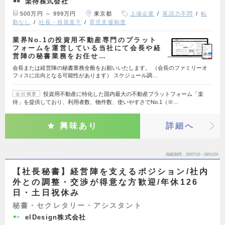
楽待株式会社
500万円 ～ 999万円
東京都
上場企業
英語力不問
転
勤なし
社長・役員直下
育児支援制度
業界No.1の投資用不動産専門のプラット
フォームを運営している当社にて会長や経
営陣の秘書業務をお任せ…
会長または経営陣の秘書業務全般をお願いいたします。 （会長のファミリーオ
フィスに出向となる可能性があります） スケジュール調…
投資用不動産に特化した国内最大の不動産プラットフォーム「楽
会社概要
待」を提供しており、利用者数、物件数、使いやすさでNo.1（※…
興味あり
詳細へ
掲載期間
26/07/10～28/01/24
【社長秘書】経営陣を支えるポジション/社内
外との調整・交渉が得意な方歓迎/年休126
日・土日祝休み
秘書・セクレタリー・アシスタント
elDesign株式会社