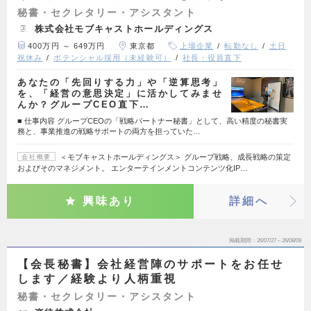
秘書・セクレタリー・アシスタント
株式会社モブキャストホールディングス
400万円 ～ 649万円
東京都
上場企業
転勤なし
土日
祝休み
ポテンシャル採用（未経験可）
社長・役員直下
あなたの「先回りする力」や「逆算思考」
を、「経営の意思決定」に活かしてみませ
んか？グループCEO直下…
■ 仕事内容 グループCEOの「戦略パートナー秘書」として、高い精度の秘書実
務と、事業推進の戦略サポートの両方を担っていた…
＜モブキャストホールディングス＞ グループ戦略、成長戦略の策定
会社概要
およびそのマネジメント。 エンターテインメントコンテンツ化IP…
興味あり
詳細へ
掲載期間
26/07/27～26/08/09
【会長秘書】会社経営陣のサポートをお任せ
します／経験より人柄重視
秘書・セクレタリー・アシスタント