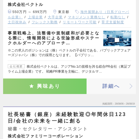
株式会社ベクトル
550万円 ～ 699万円
東京都
海外展開あり（日系グローバ
ル企業）
上場企業
大手企業
マネジメント業務なし
転勤なし
土日祝休み
フレックス勤務
リモートワーク可能
育児支援制度
事業戦略上、法整備や規制緩和が必要とな
る際に、情報開発による世論形成やステー
クホルダーへのアプローチ…
※この求人のポジションは（株）ベクトルの子会社である、パブリックアフェア
ーズジャパン（株）での採用となります。 【パブリッ…
株式会社ベクトルは、アジアNo.1の規模を誇る総合PR会社（東証プ
会社概要
ライム上場企業）です。 戦略PR事業を主軸に、デジタルマ…
興味あり
詳細へ
掲載期間
26/08/06～26/08/19
社長秘書（銀座）未経験歓迎◎年間休日123
日/会社の未来を一緒に創る
秘書・セクレタリー・アシスタント
株式会社ファミリーコーポレーション