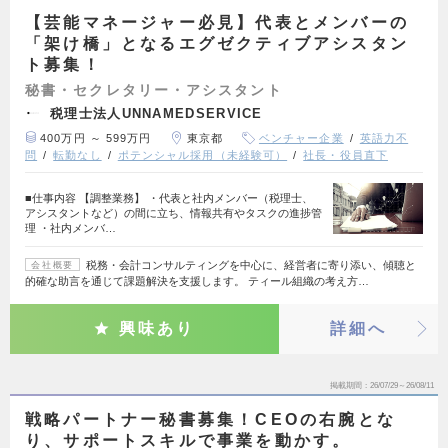
【芸能マネージャー必見】代表とメンバーの
「架け橋」となるエグゼクティブアシスタン
ト募集！
秘書・セクレタリー・アシスタント
税理士法人UNNAMEDSERVICE
400万円 ～ 599万円
東京都
ベンチャー企業
英語力不
問
転勤なし
ポテンシャル採用（未経験可）
社長・役員直下
■仕事内容 【調整業務】 ・代表と社内メンバー（税理士、
アシスタントなど）の間に立ち、情報共有やタスクの進捗管
理 ・社内メンバ…
税務・会計コンサルティングを中心に、経営者に寄り添い、傾聴と
会社概要
的確な助言を通じて課題解決を支援します。 ティール組織の考え方…
興味あり
詳細へ
掲載期間
26/07/29～26/08/11
戦略パートナー秘書募集！CEOの右腕とな
り、サポートスキルで事業を動かす。