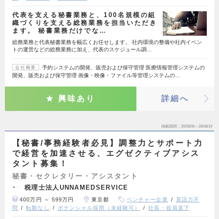
代表を支える秘書業務と、100名規模の組
織づくりを支える総務業務を担当いただき
ます。 秘書業務だけでな…
総務業務と代表秘書業務を幅広くお任せします。 社内環境の整備や社内イベン
トの運営などの総務業務に加え、代表のスケジュール調…
予約システムの開発、販売および保守管理 医療情報管理システムの
会社概要
開発、販売および保守管理 画像・映像・ファイル等管理システムの…
興味あり
詳細へ
掲載期間
26/08/06～26/08/19
【秘書/事務経験者必見】調整力とサポート力
で経営を加速させる、エグゼクティブアシス
タント募集！
秘書・セクレタリー・アシスタント
税理士法人UNNAMEDSERVICE
400万円 ～ 599万円
東京都
ベンチャー企業
英語力不
問
転勤なし
ポテンシャル採用（未経験可）
社長・役員直下