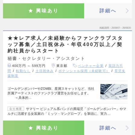
興味あり
詳細へ
掲載期間
26/08/07～26/08/20
★★レア求人／未経験からファンクラブスタ
ッフ募集／土日祝休み・年収400万以上／契
約社員からスタート
秘書・セクレタリー・アシスタント
400万円 ～ 599万円
東京都
ベンチャー企業
英語力不
問
転勤なし
土日祝休み
ポテンシャル採用（未経験可）
育児支
援制度
ゴールデンボンバーやZOMBI、星屑スキャットなど、当社
所属アーティストのファンクラブ運営をお任せします。
＜具体的…
サマリー ビジュアル系バンドの異端児「ゴールデンボンバー」やマ
会社概要
ルチに活躍する女装家の「ミッツ・マングローブ」を筆頭に、実力…
興味あり
詳細へ