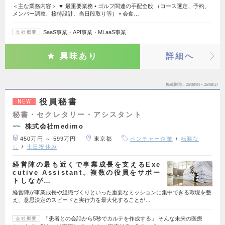
＜主な業務内容＞ ▼ 最重要業務 • ゴルフ関連の手配全般 （コース選定、予約、
メンバー調整、接待設計、当日段取り等） • 会食…
SaaS事業・API事業・MLaaS事業
会社概要
興味あり
詳細へ
掲載期間
26/08/04～26/08/17
役員秘書
NEW
秘書・セクレタリー・アシスタント
株式会社medimo
450万円 ～ 599万円
東京都
ベンチャー企業
転勤な
し
土日祝休み
経営陣の最も近くで事業成長を支えるExe
cutive Assistant。複数の役員をサポー
トしなが…
経営陣が事業成長や組織づくりといった重要なミッションに集中できる環境を整
え、意思決定のスピードと実行力を最大化することが…
「患者との会話から5秒でカルテを作成する」 そんな未来の医療
会社概要