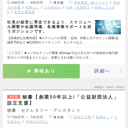
400万円 ～ 499万円
東京都
新規事業・新サービス
英語
力が必要
転勤なし
土日祝休み
社長・役員直下
副業してもO
K
育児支援制度
社長が経営に専念できるよう、スケジュー
ル調整や会議準備、各種事務サポートを担
うポジションです。
【具体的な仕事内容】 ■スケジュール管理 ・社内、外部とのアポイント調整/会
議室予約など ■社内外のミーティング、セミナーなど…
■コンサルティング事業 elDesignではエネルギーの自由化や地方創
会社概要
生のニーズの高まりとともに、必要とされる数々のビジネ…
興味あり
詳細へ
掲載期間
26/08/07～26/08/20
秘書【創業50年以上/「公益財団法人」
NEW
設立支援】
秘書・セクレタリー・アシスタント
700万円 ～ 749万円
東京都
英語力不問
転勤なし
土
日祝休み
年収600万以上