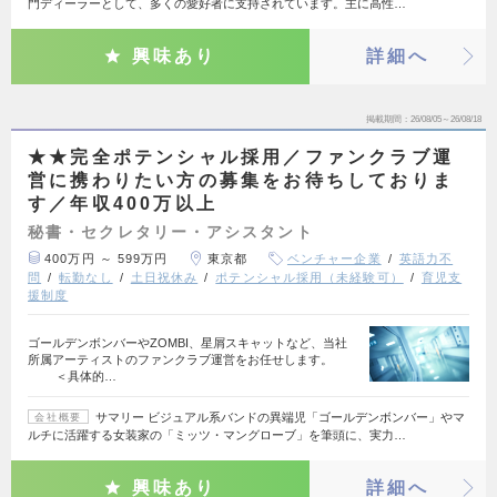
門ディーラーとして、多くの愛好者に支持されています。主に高性…
興味あり
詳細へ
掲載期間
26/08/05～26/08/18
★★完全ポテンシャル採用／ファンクラブ運
営に携わりたい方の募集をお待ちしておりま
す／年収400万以上
秘書・セクレタリー・アシスタント
400万円 ～ 599万円
東京都
ベンチャー企業
英語力不
問
転勤なし
土日祝休み
ポテンシャル採用（未経験可）
育児支
援制度
ゴールデンボンバーやZOMBI、星屑スキャットなど、当社
所属アーティストのファンクラブ運営をお任せします。
＜具体的…
サマリー ビジュアル系バンドの異端児「ゴールデンボンバー」やマ
会社概要
ルチに活躍する女装家の「ミッツ・マングローブ」を筆頭に、実力…
興味あり
詳細へ