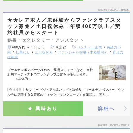
掲載期間
26/08/07～26/08/20
★★レア求人／未経験からファンクラブスタ
ッフ募集／土日祝休み・年収400万以上／契
約社員からスタート
秘書・セクレタリー・アシスタント
400万円 ～ 599万円
東京都
ベンチャー企業
英語力不
問
転勤なし
土日祝休み
ポテンシャル採用（未経験可）
育児支
援制度
ゴールデンボンバーやZOMBI、星屑スキャットなど、当社
所属アーティストのファンクラブ運営をお任せします。
＜具体的…
サマリー ビジュアル系バンドの異端児「ゴールデンボンバー」やマ
会社概要
ルチに活躍する女装家の「ミッツ・マングローブ」を筆頭に、実力…
興味あり
詳細へ
掲載期間
26/08/06～26/08/19