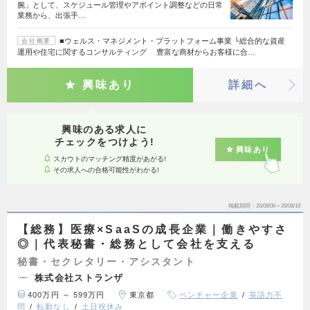
腕」として、スケジュール管理やアポイント調整などの日常
業務から、出張手…
■ウェルス・マネジメント・プラットフォーム事業 └総合的な資産
会社概要
運用や住宅に関するコンサルティング 豊富な商材からお客様に合…
興味あり
詳細へ
興味のある求人に
チェックをつけよう!
興味あり
スカウトのマッチング精度があがる!
その求人への合格可能性がわかる!
掲載期間
26/08/06～26/08/19
【総務】医療×SaaSの成長企業｜働きやすさ
◎｜代表秘書・総務として会社を支える
秘書・セクレタリー・アシスタント
株式会社ストランザ
400万円 ～ 599万円
東京都
ベンチャー企業
英語力不
問
転勤なし
土日祝休み