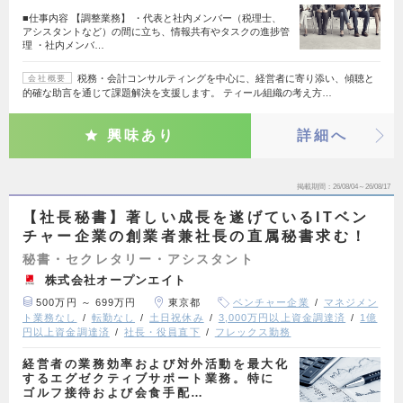
■仕事内容 【調整業務】 ・代表と社内メンバー（税理士、
アシスタントなど）の間に立ち、情報共有やタスクの進捗管
理 ・社内メンバ…
税務・会計コンサルティングを中心に、経営者に寄り添い、傾聴と
会社概要
的確な助言を通じて課題解決を支援します。 ティール組織の考え方…
興味あり
詳細へ
掲載期間
26/08/04～26/08/17
【社長秘書】著しい成長を遂げているITベン
チャー企業の創業者兼社長の直属秘書求む！
秘書・セクレタリー・アシスタント
株式会社オープンエイト
500万円 ～ 699万円
東京都
ベンチャー企業
マネジメン
ト業務なし
転勤なし
土日祝休み
3,000万円以上資金調達済
1億
円以上資金調達済
社長・役員直下
フレックス勤務
経営者の業務効率および対外活動を最大化
するエグゼクティブサポート業務。特に
ゴルフ接待および会食手配…