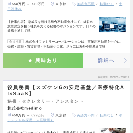
550万円 ～ 749万円
東京都
英語力不問
転勤なし
土
日祝休み
【仕事内容】 急成長を続ける総合不動産会社にて、経営の
意思決定を担う社長を支える秘書のポジションです。日々の
業務を通じて経…
株式会社ファミリーコーポレーションは、事業用不動産を中心に、
会社概要
売買・建築・賃貸管理・不動産小口化、さらには海外不動産まで幅…
興味あり
詳細へ
掲載期間
26/08/06～26/08/19
役員秘書【スズケンGの安定基盤／医療特化A
I×SaaS】
秘書・セクレタリー・アシスタント
株式会社medimo
450万円 ～ 699万円
東京都
英語力不問
転勤なし
ポ
テンシャル採用（未経験可）
経営陣のパフォーマンスを最大化し、事業成長を加速させる