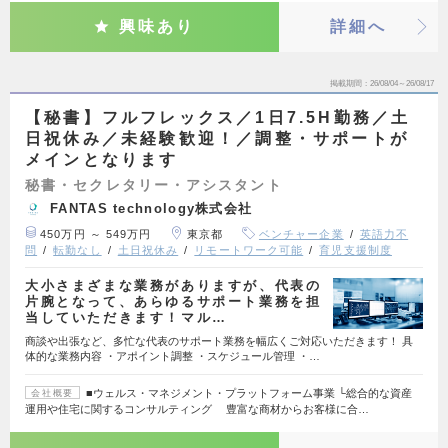
興味あり
詳細へ
掲載期間
26/08/04～26/08/17
【秘書】フルフレックス／1日7.5H勤務／土
日祝休み／未経験歓迎！／調整・サポートが
メインとなります
秘書・セクレタリー・アシスタント
FANTAS technology株式会社
450万円 ～ 549万円
東京都
ベンチャー企業
英語力不
問
転勤なし
土日祝休み
リモートワーク可能
育児支援制度
大小さまざまな業務がありますが、代表の
片腕となって、あらゆるサポート業務を担
当していただきます！マル…
商談や出張など、多忙な代表のサポート業務を幅広くご対応いただきます！ 具
体的な業務内容 ・アポイント調整 ・スケジュール管理 ・…
■ウェルス・マネジメント・プラットフォーム事業 └総合的な資産
会社概要
運用や住宅に関するコンサルティング 豊富な商材からお客様に合…