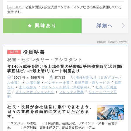
公益財団法人設立支援コンサルティングなどの事業を展開している
会社概要
会社です。
興味あり
詳細へ
掲載期間
26/08/07～26/08/20
役員秘書
NEW
秘書・セクレタリー・アシスタント
年140%成長を続ける上場企業の秘書職/平均残業時間10時間/
駅直結ビルの最上階/リモート制度あり
450万円 ～ 599万円
東京都
海外展開あり（日系グローバ
ル企業）
上場企業
ベンチャー企業
新規事業・新サービス
転勤
なし
土日祝休み
ポテンシャル採用（未経験可）
社長・役員直
下
ストックオプションあり
フレックス勤務
リモートワーク可
能
社長・役員が会社経営に集中できるよう、
日々の業務を多面的に支えていただきま
す。
・スケジュール管理 ：日程調整、会議設定、リマインド ・来客・会食手
配 ：来客対応、高級土産選定、高級飲食店予約 ・ア…