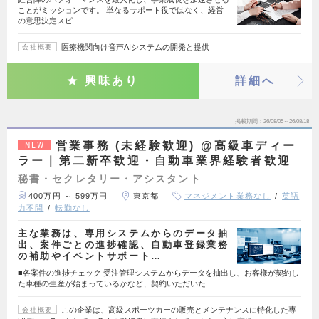
ことがミッションです。 単なるサポート役ではなく、経営
の意思決定スピ…
医療機関向け音声AIシステムの開発と提供
会社概要
興味あり
詳細へ
掲載期間
26/08/05～26/08/18
営業事務 (未経験歓迎) @高級車ディー
NEW
ラー｜第二新卒歓迎・自動車業界経験者歓迎
秘書・セクレタリー・アシスタント
400万円 ～ 599万円
東京都
マネジメント業務なし
英語
力不問
転勤なし
主な業務は、専用システムからのデータ抽
出、案件ごとの進捗確認、自動車登録業務
の補助やイベントサポート…
■各案件の進捗チェック 受注管理システムからデータを抽出し、お客様が契約し
た車種の生産が始まっているかなど、契約いただいた…
この企業は、高級スポーツカーの販売とメンテナンスに特化した専
会社概要