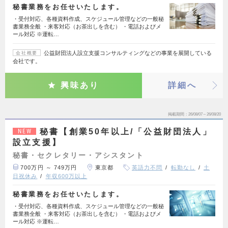
秘書業務をお任せいたします。
・受付対応、各種資料作成、スケジュール管理などの一般秘
書業務全般 ・来客対応（お茶出しを含む） ・電話およびメ
ール対応 ※運転…
公益財団法人設立支援コンサルティングなどの事業を展開している
会社概要
会社です。
興味あり
詳細へ
掲載期間
26/08/07～26/08/20
秘書【創業50年以上/「公益財団法人」
NEW
設立支援】
秘書・セクレタリー・アシスタント
700万円 ～ 749万円
東京都
英語力不問
転勤なし
土
日祝休み
年収600万以上
秘書業務をお任せいたします。
・受付対応、各種資料作成、スケジュール管理などの一般秘
書業務全般 ・来客対応（お茶出しを含む） ・電話およびメ
ール対応 ※運転…