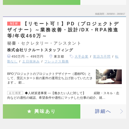
掲載期間
26/08/04～26/08/17
【リモート可！】PD（プロジェクトデ
NEW
ザイナー）～業務改善・設計/DX・RPA推進
等/年収460万～
秘書・セクレタリー・アシスタント
株式会社リクルートスタッフィング
450万円 ～ 499万円
東京都
大手企業
英語力不問
転
勤なし
土日祝休み
フレックス勤務
BPOプロジェクトのプロジェクトデザイナー（通称PD）と
して、受託スタート前の案件の運用立ち上げ担っていただき
ます 。 顧…
◆人材派遣事業 ―【働きたい人に対して】 経験・スキル・志
会社概要
向などの適性の確認、希望条件や適性にマッチした仕事の紹介、就…
興味あり
詳細へ