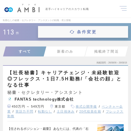
若手ハイキャリアのスカウト転職
転勤なしの秘書・セクレタリー・アシスタントの転職・求人情報
113
条件変更
件
すべて
新着のみ
掲載終了間近
掲載期間
26/08/06～26/08/19
【社長秘書】キャリアチェンジ・未経験歓迎
◎フレックス・1日7.5H勤務/「会社の顔」と
なる仕事
秘書・セクレタリー・アシスタント
FANTAS technology株式会社
450万円 ～ 549万円
東京都
株式公開準備
ベンチャー企
業
英語力不問
転勤なし
土日祝休み
20代役員在籍
フレックス
勤務
【任されるポジション・裁量】 あなたには、代表の「右