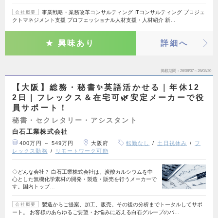
事業戦略・業務改革コンサルティング ITコンサルティング プロジェ
会社概要
クトマネジメント支援 プロフェッショナル人材支援・人材紹介 新…
興味あり
詳細へ
掲載期間
26/08/07～26/08/20
【大阪】総務・秘書✨英語活かせる｜年休12
2日｜フレックス＆在宅可🌿安定メーカーで役
員サポート！
秘書・セクレタリー・アシスタント
白石工業株式会社
400万円 ～ 549万円
大阪府
転勤なし
土日祝休み
フ
レックス勤務
リモートワーク可能
◇どんな会社？ 白石工業株式会社は、炭酸カルシウムを中
心とした無機化学素材の開発・製造・販売を行うメーカーで
す。国内トップ…
製造からご提案、加工、販売。その後の分析までトータルしてサポ
会社概要
ート。 お客様のあらゆるご要望・お悩みに応える白石グループのバ…