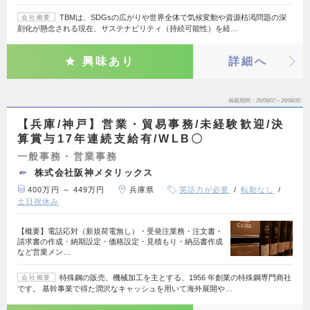
TBMは、SDGsの広がりや世界全体で気候変動や資源枯渇問題の深
会社概要
刻化が懸念される現在、サステナビリティ（持続可能性）を経…
興味あり
詳細へ
掲載期間
26/08/07～26/08/20
【兵庫/神戸】営業・貿易事務/未経験歓迎/決
算賞与17年連続支給有/WLB〇
一般事務・営業事務
株式会社阪神メタリックス
400万円 ～ 449万円
兵庫県
英語力が必要
転勤なし
土日祝休み
【概要】電話応対（新規荷電無し）・受発注業務・注文書・
請求書の作成・納期設定・価格設定・見積もり・納品書作成
など営業メン…
特殊鋼の販売、機械加工を主とする、1956 年創業の特殊鋼専門商社
会社概要
です。 基幹事業で得た潤沢なキャッシュを用いて海外展開や…