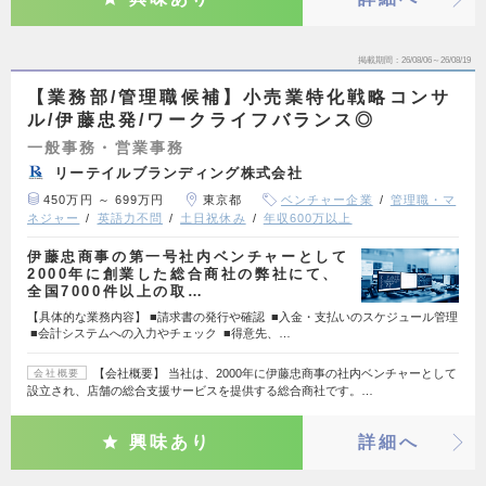
掲載期間
26/08/06～26/08/19
【業務部/管理職候補】小売業特化戦略コンサ
ル/伊藤忠発/ワークライフバランス◎
一般事務・営業事務
リーテイルブランディング株式会社
450万円 ～ 699万円
東京都
ベンチャー企業
管理職・マ
ネジャー
英語力不問
土日祝休み
年収600万以上
伊藤忠商事の第一号社内ベンチャーとして
2000年に創業した総合商社の弊社にて、
全国7000件以上の取…
【具体的な業務内容】 ■請求書の発行や確認 ■入金・支払いのスケジュール管理
■会計システムへの入力やチェック ■得意先、…
【会社概要】 当社は、2000年に伊藤忠商事の社内ベンチャーとして
会社概要
設立され、店舗の総合支援サービスを提供する総合商社です。…
興味あり
詳細へ