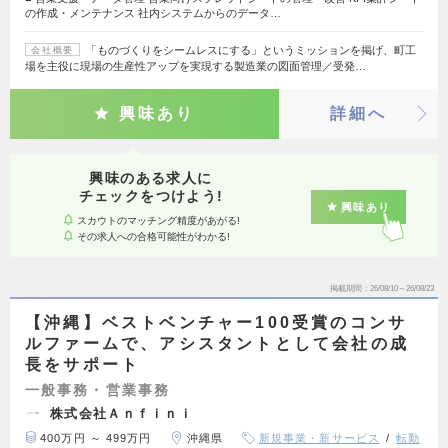
の作成・メンテナンス 社内システムからのデータ…
「ものづくりをシームレスにする」というミッションを掲げ、町工
会社概要
場を主役に現場の生産性アップを実現する製造業の図面管理／受発…
興味あり
詳細へ
興味のある求人に
チェックをつけよう!
興味あり
スカウトのマッチング精度があがる!
その求人への合格可能性がわかる!
掲載期間
26/08/10～26/08/23
【沖縄】ベストベンチャー100受賞のコンサ
ルファームで、アシスタントとして会社の成
長をサポート
一般事務・営業事務
株式会社Ａｎｆｉｎｉ
400万円 ～ 499万円
沖縄県
新規事業・新サービス
転勤