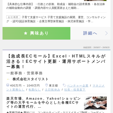
【具体的な仕事内容】 ・行政との折衝、助成金・補助金の請求業務 ・各自治体
の補助金動向の調査 ・調査内容や人員配置踏まえた補助…
子育て支援サービス 子育て支援施設の展開、運営、コンサルティン
会社概要
グ ・認可/認証保育施設 ・企業主導型保育施設 ・病児保育施設 ・学…
興味あり
詳細へ
掲載期間
26/08/07～26/08/20
【急成長ECモール】Excel・HTMLスキルが
活きる！ECサイト更新・運用サポートメンバ
ー募集！
一般事務・営業事務
株式会社スタイリスト
400万円 ～ 1049万円
東京都
ベンチャー企業
マネジメ
ント業務なし
転勤なし
土日祝休み
社長・役員直下
楽天市場、Amazon、Yahoo!ショッピン
グ等の大手モールを中心とした各種ECサ
イトの運営代行、…
★業務詳細★ 弊社には、コンサルティング・クリエイティブ制作・コーディン