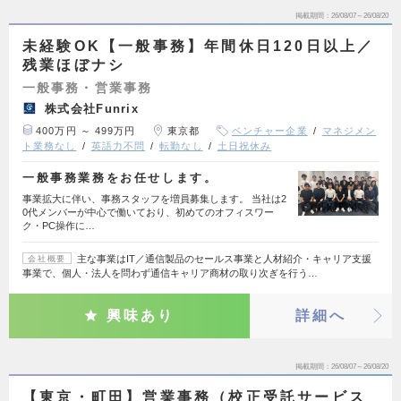
掲載期間
26/08/07～26/08/20
未経験OK【一般事務】年間休日120日以上／
残業ほぼナシ
一般事務・営業事務
株式会社Funrix
400万円 ～ 499万円
東京都
ベンチャー企業
マネジメン
ト業務なし
英語力不問
転勤なし
土日祝休み
一般事務業務をお任せします。
事業拡大に伴い、事務スタッフを増員募集します。 当社は2
0代メンバーが中心で働いており、初めてのオフィスワー
ク・PC操作に…
主な事業はIT／通信製品のセールス事業と人材紹介・キャリア支援
会社概要
事業で、個人・法人を問わず通信キャリア商材の取り次ぎを行う…
興味あり
詳細へ
掲載期間
26/08/07～26/08/20
【東京・町田】営業事務（校正受託サービス