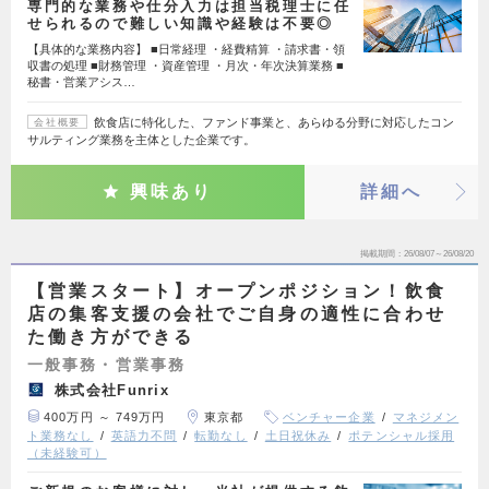
専門的な業務や仕分入力は担当税理士に任
せられるので難しい知識や経験は不要◎
【具体的な業務内容】 ■日常経理 ・経費精算 ・請求書・領
収書の処理 ■財務管理 ・資産管理 ・月次・年次決算業務 ■
秘書・営業アシス…
飲食店に特化した、ファンド事業と、あらゆる分野に対応したコン
会社概要
サルティング業務を主体とした企業です。
興味あり
詳細へ
掲載期間
26/08/07～26/08/20
【営業スタート】オープンポジション！飲食
店の集客支援の会社でご自身の適性に合わせ
た働き方ができる
一般事務・営業事務
株式会社Funrix
400万円 ～ 749万円
東京都
ベンチャー企業
マネジメン
ト業務なし
英語力不問
転勤なし
土日祝休み
ポテンシャル採用
（未経験可）