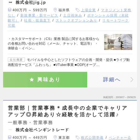
株式会社jig.jp
400万円 ～ 599万円
福井県
上場企業
マネジメント業務
なし
新規事業・新サービス
土日祝休み
ポテンシャル採用（未経
験可）
社長・役員直下
ストックオプションあり
リモートワーク
可能
・カスタマーサポート（CS）業務 製品に関するお客様から
の各種お問い合わせ対応（メール、チャット、電話等） ・
体験会・イベン…
モバイルを中心としたソフトウェアの企画・開発・提供 ■ライブ動
会社概要
画配信サービス「ふわっち」 ■VTuber事業 ■ODP(オープ…
興味あり
詳細へ
掲載期間
26/08/07～26/08/29
営業部｜営業事務＊成長中の企業でキャリア
アップ◎昇給あり☆経験を活かして活躍♪
一般事務・営業事務
株式会社ペンギントレード
400万円 ～ 449万円
東京都
株式公開準備
ベンチャー企