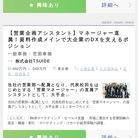
興味あり
詳細へ
掲載期間
26/08/06～26/08/19
【営業企画アシスタント】マネージャー直
属！資料作成メインで大企業のDXを支えるポ
ジション
一般事務・営業事務
株式会社TSUIDE
450万円 ～ 649万円
東京都
上場企業
土日祝休み
社
長・役員直下
当社の営業部へ配属となり、代表松田をは
じめとする「営業マネージャー」の直属ア
シスタントとして、大手企…
当社の営業部へ配属となり、代表松田をはじめとする「営業マネージャー」の直
属アシスタントとして、大手企業（エンタープライズ…
・BtoBマーケティング・セールス支援 ・市場に適合する営業戦略の
会社概要
策定・構築・実行 ・マーケティング・リサーチ経営情報の調査…
興味あり
詳細へ