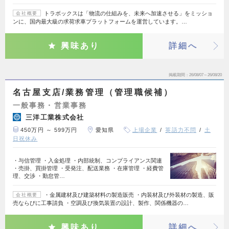
トラボックスは「物流の仕組みを、未来へ加速させる」をミッショ
会社概要
ンに、国内最大級の求荷求車プラットフォームを運営しています。…
興味あり
詳細へ
掲載期間
26/08/07～26/08/20
名古屋支店/業務管理（管理職候補）
一般事務・営業事務
三洋工業株式会社
450万円 ～ 599万円
愛知県
上場企業
英語力不問
土
日祝休み
・与信管理 ・入金処理 ・内部統制、コンプライアンス関連
・売掛、買掛管理 ・受発注、配送業務 ・在庫管理 ・経費管
理、交渉 ・勤怠管…
・金属建材及び建築材料の製造販売 ・内装材及び外装材の製造、販
会社概要
売ならびに工事請負 ・空調及び換気装置の設計、製作、関係機器の…
興味あり
詳細へ