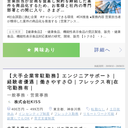
営業担当が企画を提案し契約を締結した案
件を商品化するため、お客様と社内の専門
部署との間に入り、さまざ…
#社会課題に挑む企業 #チャレンジできる環境 #DX推進 ●業務内容 営業担当者
が獲得した案件の商品化を推進する［営業アシス…
【健康食品】 ・健康食品、機能性表示食品の受託製造、販売 ・健康
会社概要
食品、機能性表示食品対応素材の研究、開発、販売 【トクホ】 ・ト…
興味あり
詳細へ
掲載期間
26/08/10～26/08/23
【大手企業常駐勤務】エンジニアサポート｜
経験者優遇｜働きやすさ◎｜フレックス有|在
宅勤務有｜
一般事務・営業事務
株式会社KISS
400万円 ～ 499万円
東京都、神奈川県
転勤なし
土日祝
休み
インセンティブ制度
フレックス勤務
リモートワーク可能
副業してもOK
育児支援制度