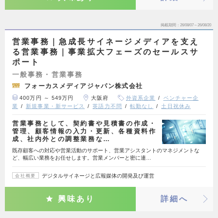
掲載期間
26/08/07～26/08/20
営業事務｜急成長サイネージメディアを支え
る営業事務｜事業拡大フェーズのセールスサ
ポート
一般事務・営業事務
フォーカスメディアジャパン株式会社
400万円 ～ 549万円
大阪府
外資系企業
ベンチャー企
業
新規事業・新サービス
英語力不問
転勤なし
土日祝休み
営業事務として、契約書や見積書の作成・
管理、顧客情報の入力・更新、各種資料作
成、社内外との調整業務な…
既存顧客への対応や営業活動のサポート、営業アシスタントのマネジメントな
ど、幅広い業務をお任せします。営業メンバーと密に連…
デジタルサイネージと広報媒体の開発及び運営
会社概要
興味あり
詳細へ