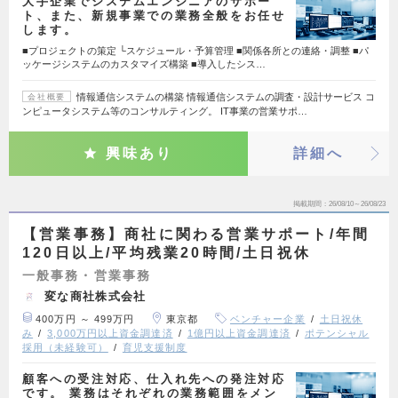
大手企業でシステムエンジニアのサポー
ト、また、新規事業での業務全般をお任せ
します。
■プロジェクトの策定 └スケジュール・予算管理 ■関係各所との連絡・調整 ■パ
ッケージシステムのカスタマイズ構築 ■導入したシス…
情報通信システムの構築 情報通信システムの調査・設計サービス コ
会社概要
ンピュータシステム等のコンサルティング。 IT事業の営業サポ…
興味あり
詳細へ
掲載期間
26/08/10～26/08/23
【営業事務】商社に関わる営業サポート/年間
120日以上/平均残業20時間/土日祝休
一般事務・営業事務
変な商社株式会社
400万円 ～ 499万円
東京都
ベンチャー企業
土日祝休
み
3,000万円以上資金調達済
1億円以上資金調達済
ポテンシャル
採用（未経験可）
育児支援制度
顧客への受注対応、仕入れ先への発注対応
です。 業務はそれぞれの業務範囲をメン