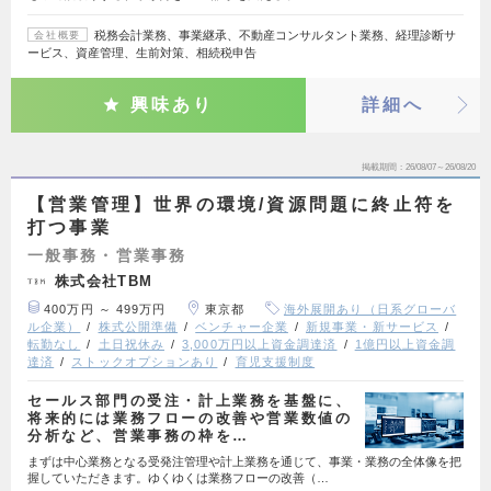
税務会計業務、事業継承、不動産コンサルタント業務、経理診断サ
会社概要
ービス、資産管理、生前対策、相続税申告
興味あり
詳細へ
掲載期間
26/08/07～26/08/20
【営業管理】世界の環境/資源問題に終止符を
打つ事業
一般事務・営業事務
株式会社TBM
400万円 ～ 499万円
東京都
海外展開あり（日系グローバ
ル企業）
株式公開準備
ベンチャー企業
新規事業・新サービス
転勤なし
土日祝休み
3,000万円以上資金調達済
1億円以上資金調
達済
ストックオプションあり
育児支援制度
セールス部門の受注・計上業務を基盤に、
将来的には業務フローの改善や営業数値の
分析など、営業事務の枠を…
まずは中心業務となる受発注管理や計上業務を通じて、事業・業務の全体像を把
握していただきます。ゆくゆくは業務フローの改善（…