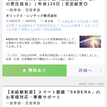
の受注担当）｜年休120日｜安定経営◎
一般事務・営業事務
オリックス・レンテック株式会社
400万円 ～ 499万円
東京都
上場企業
大手企業
英語
力不問
土日祝休み
年収600万以上
フレックス勤務
リモートワ
ーク可能
副業してもOK
育児支援制度
■業務内容 当社の校正受託サービスの営業事務担当として、
お客様の大切な資産（計測器）をお預かりし、当社で校正し
てお戻しする…
当社は1976年、日本初の測定器レンタル会社として誕生しました。
会社概要
以来、計測・分析機器やICT機器のレンタルを軸に、3Dプ…
興味あり
詳細へ
掲載期間
26/08/07～26/08/20
【未経験歓迎】スマート眼鏡「SABERA」の
お客様対応・事務サポート
一般事務・営業事務