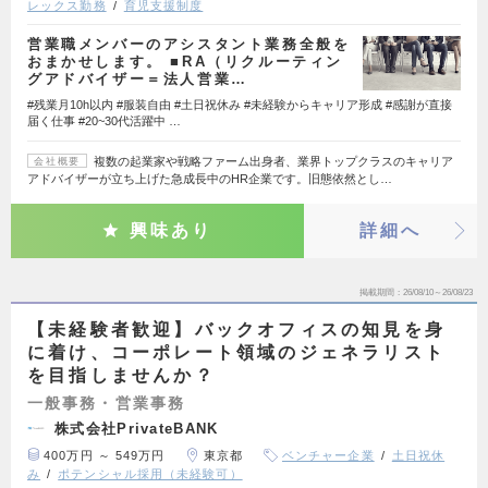
レックス勤務
育児支援制度
営業職メンバーのアシスタント業務全般を
おまかせします。 ■RA（リクルーティン
グアドバイザー＝法人営業…
#残業月10h以内 #服装自由 #土日祝休み #未経験からキャリア形成 #感謝が直接
届く仕事 #20~30代活躍中 …
複数の起業家や戦略ファーム出身者、業界トップクラスのキャリア
会社概要
アドバイザーが立ち上げた急成長中のHR企業です。旧態依然とし…
興味あり
詳細へ
掲載期間
26/08/10～26/08/23
【未経験者歓迎】バックオフィスの知見を身
に着け、コーポレート領域のジェネラリスト
を目指しませんか？
一般事務・営業事務
株式会社PrivateBANK
400万円 ～ 549万円
東京都
ベンチャー企業
土日祝休
み
ポテンシャル採用（未経験可）