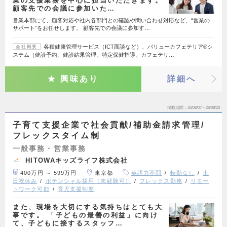
業の支援業務を中心に担当いただきます。
顧客先での会議に参加いた…
営業本部にて、顧客対応や社内各部門との確認や問い合わせ対応など、“営業の
サポート”をお任せします。 顧客先での会議に参加す…
各種健康管理サービス（ICT面談など）、バリューカフェテリア®シ
会社概要
ステム（健診予約、健診結果管理、特定保健指導、カフェテリ…
興味あり
詳細へ
掲載期間
26/08/07～26/08/20
子育て支援企業で社会貢献/補助金請求管理/
フレックスタイム制
一般事務・営業事務
HITOWAキッズライフ株式会社
400万円 ～ 599万円
東京都
英語力不問
転勤なし
土
日祝休み
ポテンシャル採用（未経験可）
フレックス勤務
リモー
トワーク可能
育児支援制度
また、現場を大切にする気持ちはとても大
事です。 「子どもの最善の利益」に向け
て、子どもに接するスタッフ…