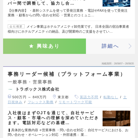
バー間で調整して、協力し合…
【仕事内容】 ・基幹システムを使って受発注業務 ・電話やFAXを使って受発注
業務 ・顧客からの問い合わせ対応 ・営業とのコミュニ…
メイン事業はホテルアメニティ卸売業です。 日本全国の宿泊事業者
会社概要
様向けにホテルアメニティの納品、及び開業時のご支援をさせてい…
興味あり
詳細へ
掲載期間
26/08/07～26/08/20
事務リーダー候補（プラットフォーム事業）
一般事務・営業事務
トラボックス株式会社
500万円 ～ 849万円
東京都
英語力不問
転勤なし
土
日祝休み
フレックス勤務
リモートワーク可能
入社後はまずOJTを通じて、自社サービ
ス・顧客・市場への理解を深めていただき
ます。電話対応などの基礎…
▍具体的な業務内容 ⚪︎営業事務 ・問い合わせ対応： 自社サービスにおける、お
問い合わせ・オペレーション対応 ・外部連携： 業…