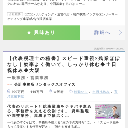
グの3つの専門チームがあり、今回募集するのは コー…
ECコンサルティング・運営代行・制作事業/インフルエンサーマー
会社概要
ケティング事業/広告代理店事業
興味あり
詳細へ
掲載期間
26/08/07～26/08/20
【代表税理士の秘書】スピード重視×残業ほぼ
なし｜効率よく働いて、しっかり休む◆土日
祝休み◆大阪
一般事務・営業事務
会計事務所サンタックスオフィス
400万円 ～ 449万円
大阪府
転勤なし
土日祝休み
育
児支援制度
代表のサポートと総務業務をテキパキ進め
る、事務所を支える役割です。 資料整理
や調整業務、庶務まで幅広く…
ー代表のすぐそばで、事務所を整える “縁の下の力持ち” に。－ 「スピード感を
もって段取りする仕事が好き」 「誰かを支えるポ…