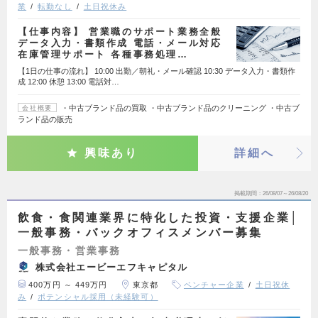
業
転勤なし
土日祝休み
【仕事内容】 営業職のサポート業務全般
データ入力・書類作成 電話・メール対応
在庫管理サポート 各種事務処理…
【1日の仕事の流れ】 10:00 出勤／朝礼・メール確認 10:30 データ入力・書類作
成 12:00 休憩 13:00 電話対…
・中古ブランド品の買取 ・中古ブランド品のクリーニング ・中古ブ
会社概要
ランド品の販売
興味あり
詳細へ
掲載期間
26/08/07～26/08/20
飲食・食関連業界に特化した投資・支援企業│
一般事務・バックオフィスメンバー募集
一般事務・営業事務
株式会社エービーエフキャピタル
400万円 ～ 449万円
東京都
ベンチャー企業
土日祝休
み
ポテンシャル採用（未経験可）