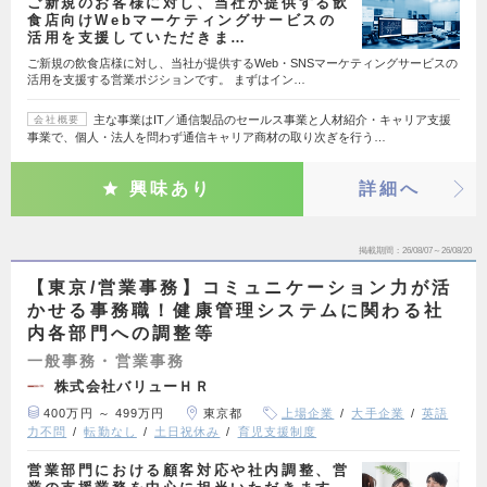
ご新規のお客様に対し、当社が提供する飲
食店向けWebマーケティングサービスの
活用を支援していただきま…
ご新規の飲食店様に対し、当社が提供するWeb・SNSマーケティングサービスの
活用を支援する営業ポジションです。 まずはイン…
主な事業はIT／通信製品のセールス事業と人材紹介・キャリア支援
会社概要
事業で、個人・法人を問わず通信キャリア商材の取り次ぎを行う…
興味あり
詳細へ
掲載期間
26/08/07～26/08/20
【東京/営業事務】コミュニケーション力が活
かせる事務職！健康管理システムに関わる社
内各部門への調整等
一般事務・営業事務
株式会社バリューＨＲ
400万円 ～ 499万円
東京都
上場企業
大手企業
英語
力不問
転勤なし
土日祝休み
育児支援制度
営業部門における顧客対応や社内調整、営