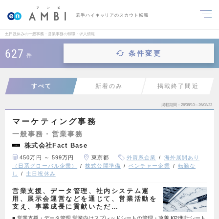
若手ハイキャリアのスカウト転職
土日祝休みの一般事務・営業事務の転職・求人情報
627
条件変更
件
すべて
新着のみ
掲載終了間近
掲載期間
26/08/10～26/08/23
マーケティング事務
一般事務・営業事務
株式会社Fact Base
450万円 ～ 599万円
東京都
外資系企業
海外展開あり
（日系グローバル企業）
株式公開準備
ベンチャー企業
転勤な
し
土日祝休み
営業支援、データ管理、社内システム運
用、展示会運営などを通じて、営業活動を
支え、事業成長に貢献いただ…
■ 営業支援・データ管理 営業向けスプレッドシートの管理・改善 KPI集計シート