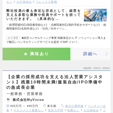
なし
土日祝休み
フレックス勤務
弊社役員の最も身近な存在として、経営を
支える多彩な業務や役員サポートを担って
いただきます。 （具体的な…
・経理関連対応(領収書登録など) ・法務関連対応(契約手続きサポートなど) ・総
務関連対応(名刺作成など) ・社内／社外イベン…
■経営コンサルティング事業 戦略策定から IT ソリューション導入ま
会社概要
で幅広いコンサルティングサービスを提供 ※SAP ジャパ…
興味あり
詳細へ
掲載期間
26/08/10～26/08/23
【企業の採用成功を支える法人営業アシスタ
ント】残業10時間未満/服装自由/IPO準備中
の急成長企業
一般事務・営業事務
株式会社MyVision
400万円 ～ 499万円
東京都
株式公開準備
ベンチャー企
業
マネジメント業務なし
英語力不問
転勤なし
土日祝休み
フ