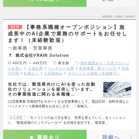
掲載期間
26/08/07～26/08/20
【事務系職種オープンポジション】急
NEW
成長中のAI企業で業務のサポートをお任せし
ます！（未経験歓迎）
一般事務・営業事務
株式会社VRAIN Solution
400万円 ～ 449万円
東京都
海外展開あり（日系グローバ
ル企業）
上場企業
ベンチャー企業
新規事業・新サービス
英語
力不問
転勤なし
土日祝休み
ポテンシャル採用（未経験可）
当社では、製造業向けにAIを使った自動
化のソリューションを提供しています。
その事業推進に関わる各職種…
(1)営業事務 営業部門をサポートする営業事務として、電話応対・資料作成など
バックオフィス業務全般をお任せします。 ・各種入…
「モノづくりのあり方を変え、世界を変えていく」をミッション
会社概要
に、 ”製造現場のインテグレーター” を目指す会社です。 製造業…
興味あり
詳細へ