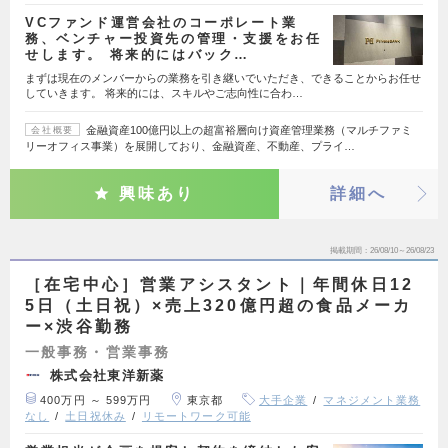
VCファンド運営会社のコーポレート業
務、ベンチャー投資先の管理・支援をお任
せします。 将来的にはバック…
まずは現在のメンバーからの業務を引き継いでいただき、できることからお任せ
していきます。 将来的には、スキルやご志向性に合わ…
金融資産100億円以上の超富裕層向け資産管理業務（マルチファミ
会社概要
リーオフィス事業）を展開しており、金融資産、不動産、プライ…
興味あり
詳細へ
掲載期間
26/08/10～26/08/23
［在宅中心］営業アシスタント｜年間休日12
5日（土日祝）×売上320億円超の食品メーカ
ー×渋谷勤務
一般事務・営業事務
株式会社東洋新薬
400万円 ～ 599万円
東京都
大手企業
マネジメント業務
なし
土日祝休み
リモートワーク可能