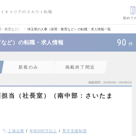
ハイキャリアのスカウト転職
初めて
用・教育など）
埼玉県の人事（採用・教育など）の転職・求人情報一覧
90
育など）の転職・求人情報
件
新着のみ
掲載終了間近
掲載期間
26/08/06～26/08/19
画担当（社長室）（南中部：さいたま
上場企業
年収600万以上
育児支援制度