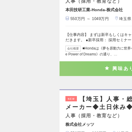
人事（採用・教育など）
本田技研工業-Honda-株式会社
550万円 ～ 1049万円
埼玉県
【仕事内容】 まずは新卒もしくはキ
だきます。 ●新卒採用： 採用セミナ
■Hondaは《夢を原動力に世
会社概要
e Power of Dreams》の通り、…
興味あ
【埼玉】人事・総
NEW
メーカー◆土日休み◆
人事（採用・教育など）
株式会社メッツ