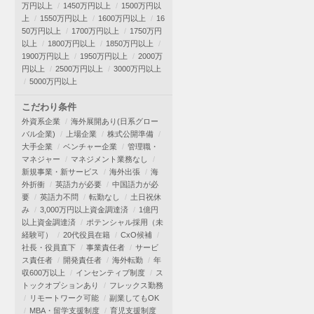
万円以上
1450万円以上
1500万円以
上
1550万円以上
1600万円以上
16
50万円以上
1700万円以上
1750万円
以上
1800万円以上
1850万円以上
1900万円以上
1950万円以上
2000万
円以上
2500万円以上
3000万円以上
5000万円以上
こだわり条件
外資系企業
海外展開あり(日系グロー
バル企業)
上場企業
株式公開準備
大手企業
ベンチャー企業
管理職・
マネジャー
マネジメント業務なし
新規事業・新サービス
海外出張
海
外折衝
英語力が必要
中国語力が必
要
英語力不問
転勤なし
土日祝休
み
3,000万円以上資金調達済
1億円
以上資金調達済
ポテンシャル採用（未
経験可）
20代役員在籍
CxO候補
社長・役員直下
事業責任者
サービ
ス責任者
開発責任者
海外転勤
年
収600万以上
インセンティブ制度
ス
トックオプションあり
フレックス勤務
リモートワーク可能
副業してもOK
MBA・留学支援制度
育児支援制度