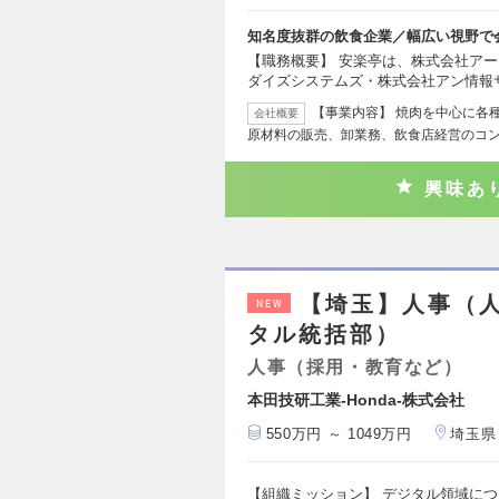
知名度抜群の飲食企業／幅広い視野で
【職務概要】 安楽亭は、株式会社ア
ダイズシステムズ・株式会社アン情報
【事業内容】 焼肉を中心に各
会社概要
原材料の販売、卸業務、飲食店経営のコ
興味あ
【埼玉】人事（
NEW
タル統括部）
人事（採用・教育など）
本田技研工業-Honda-株式会社
550万円 ～ 1049万円
埼玉県
【組織ミッション】 デジタル領域に