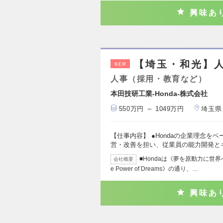
興味あ
【埼玉・和光】
NEW
人事（採用・教育など）
本田技研工業-Honda-株式会社
550万円 ～ 1049万円
埼玉県
【仕事内容】 ●Hondaの企業理念
営・改善を担い、従業員の能力開発と
■Hondaは《夢を原動力に世
会社概要
e Power of Dreams》の通り、…
興味あ