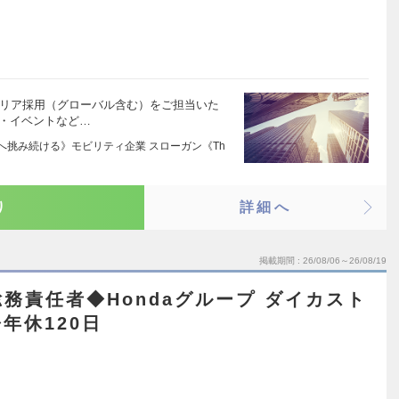
ャリア採用（グローバル含む）をご担当いた
ー・イベントなど…
界へ挑み続ける》モビリティ企業 スローガン《Th
り
詳細へ
掲載期間
26/08/06～26/08/19
務責任者◆Hondaグループ ダイカスト
年休120日