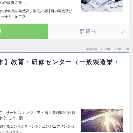
テムの改善に挑…
他の食料品の製造及び販売／調味料の製造及び
物の仕入、加工及…
り
詳細へ
掲載期間
26/08/06～26/08/19
ま市】教育・研修センター（一般製造業・
）
て、サービスエンジニア・施工管理職の社員
具体的には、製…
に関するコンサルティングとエンジニアリングお
トラロジスティ…