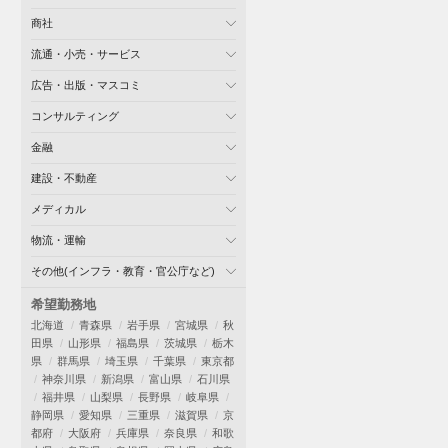
商社
流通・小売・サービス
広告・出版・マスコミ
コンサルティング
金融
建設・不動産
メディカル
物流・運輸
その他(インフラ・教育・官公庁など)
希望勤務地
北海道
青森県
岩手県
宮城県
秋
田県
山形県
福島県
茨城県
栃木
県
群馬県
埼玉県
千葉県
東京都
神奈川県
新潟県
富山県
石川県
福井県
山梨県
長野県
岐阜県
静岡県
愛知県
三重県
滋賀県
京
都府
大阪府
兵庫県
奈良県
和歌