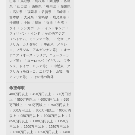
山県
鳥取県
島根県
岡山県
広島
県
山口県
徳島県
香川県
愛媛県
高知県
福岡県
佐賀県
長崎県
熊本県
大分県
宮崎県
鹿児島県
沖縄県
中国
韓国
香港
台湾
タイ
シンガポール
インドネシア
フィリピン
インド
その他アジア
（ベトナム、ミャンマー等）
北米（ア
メリカ、カナダ等）
中南米（メキシ
コ、ブラジル、アルゼンチン等）
オセ
アニア（オーストラリア、ニュージーラ
ンド等）
ヨーロッパ（イギリス、フラ
ンス、ドイツ、ロシア等）
中近東・ア
フリカ（モロッコ、エジプト、UAE、南
アフリカ等）
その他の海外
希望年収
400万円以上
450万円以上
500万円以
上
550万円以上
600万円以上
650
万円以上
700万円以上
750万円以上
800万円以上
850万円以上
900万円
以上
950万円以上
1000万円以上
1
050万円以上
1100万円以上
1150万
円以上
1200万円以上
1250万円以上
1300万円以上
1350万円以上
1400