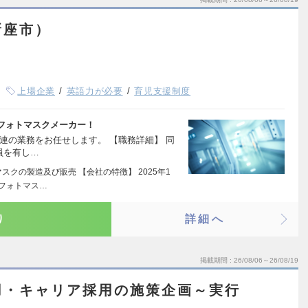
新座市）
上場企業
英語力が必要
育児支援制度
フォトマスクメーカー！
連の業務をお任せします。 【職務詳細】 同
人員を有し…
スクの製造及び販売 【会社の特徴】 2025年1
フォトマス…
り
詳細へ
掲載期間
26/08/06～26/08/19
用・キャリア採用の施策企画～実行