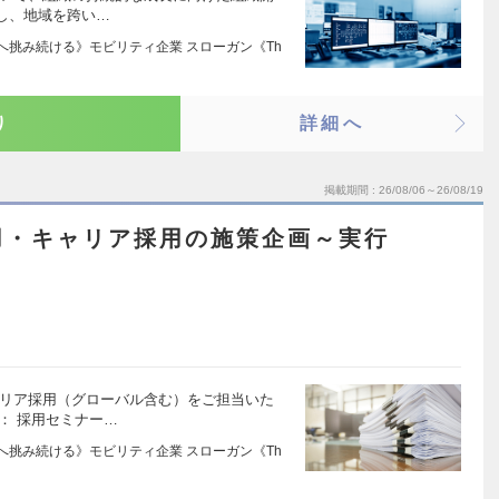
し、地域を跨い…
界へ挑み続ける》モビリティ企業 スローガン《Th
り
詳細へ
掲載期間
26/08/06～26/08/19
用・キャリア採用の施策企画～実行
ャリア採用（グローバル含む）をご担当いた
： 採用セミナー…
界へ挑み続ける》モビリティ企業 スローガン《Th