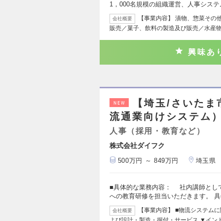
1，000名規模の組織運営、人事シス
【事業内容】 漬物、惣菜その
会社概要
販売／菓子、飲料の製造及び販売／水産
興味あ
【埼玉/さいた
NEW
流通業向けシステム
人事（採用・教育など）
株式会社ダイフク
500万円 ～ 849万円
埼玉県
■具体的な業務内容： 社内講師とし
への教育研修を担当いただきます。 
【事業内容】 ■物流システム
会社概要
よび設計・製造・据付・サービス ▼イン