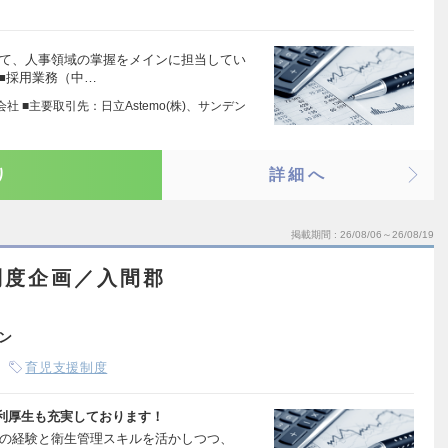
して、人事領域の掌握をメインに担当してい
 ■採用業務（中…
 ■主要取引先：日立Astemo(株)、サンデン
り
詳細へ
掲載期間
26/08/06～26/08/19
制度企画／入間郡
ン
育児支援制度
利厚生も充実しております！
務の経験と衛生管理スキルを活かしつつ、