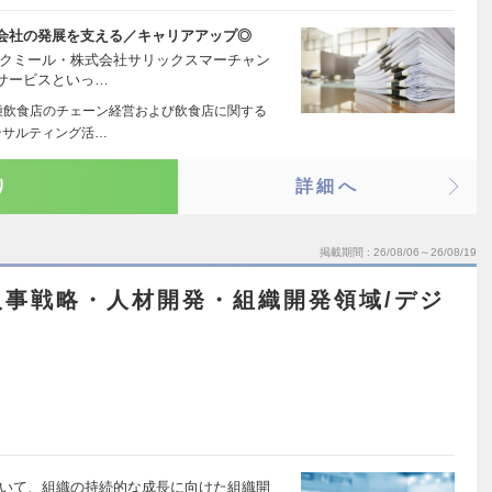
会社の発展を支える／キャリアアップ◎
ークミール・株式会社サリックスマーチャン
サービスといっ…
種飲食店のチェーン経営および飲食店に関する
ンサルティング活…
り
詳細へ
掲載期間
26/08/06～26/08/19
人事戦略・人材開発・組織開発領域/デジ
ついて、組織の持続的な成長に向けた組織開