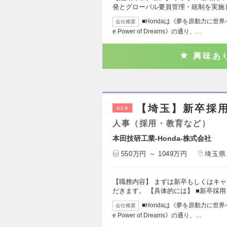
発とグローバル要員管理・統制を実施
■Hondaは《夢を原動力に世
会社概要
e Power of Dreams》の通り、…
興味あ
【埼玉】新卒採
NEW
人事（採用・教育など）
本田技研工業-Honda-株式会社
550万円 ～ 1049万円
埼玉県
【職務内容】 まずは新卒もしくはキ
だきます。 【具体的には】 ■新卒採用
■Hondaは《夢を原動力に世
会社概要
e Power of Dreams》の通り、…