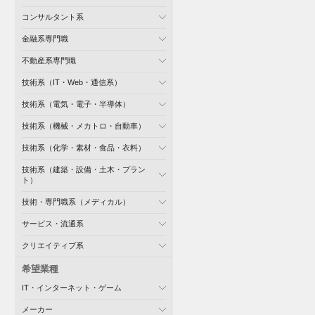
コンサルタント系
金融系専門職
不動産系専門職
技術系（IT・Web・通信系）
技術系（電気・電子・半導体）
技術系（機械・メカトロ・自動車）
技術系（化学・素材・食品・衣料）
技術系（建築・設備・土木・プラン
ト）
技術・専門職系（メディカル）
サービス・流通系
クリエイティブ系
希望業種
IT・インターネット・ゲーム
メーカー