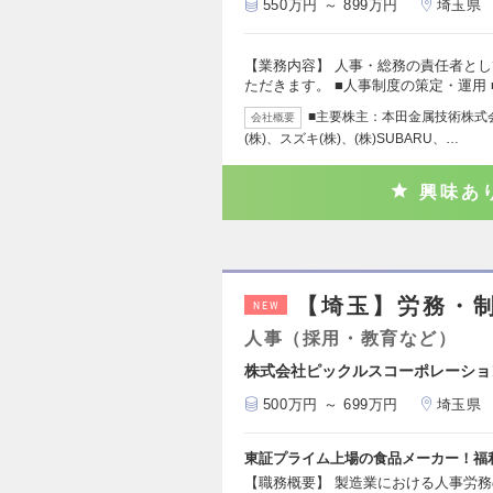
550万円 ～ 899万円
埼玉県
【業務内容】 人事・総務の責任者と
ただきます。 ■人事制度の策定・運用
■主要株主：本田金属技術株式会社
会社概要
(株)、スズキ(株)、(株)SUBARU、…
興味あ
【埼玉】労務・
NEW
人事（採用・教育など）
株式会社ピックルスコーポレーショ
500万円 ～ 699万円
埼玉県
東証プライム上場の食品メーカー！福
【職務概要】 製造業における人事労