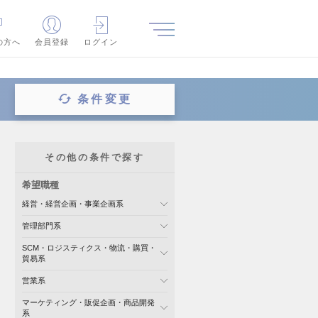
の方へ
会員登録
ログイン
条件変更
その他の条件で探す
希望職種
経営・経営企画・事業企画系
管理部門系
SCM・ロジスティクス・物流・購買・
貿易系
営業系
マーケティング・販促企画・商品開発
系