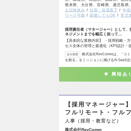
熊本県、大分県、宮崎県、鹿児島県
土日祝休み
社長・役員直下
年収
ワーク可能
副業してもOK
育児
採用責任者（マネージャー）として、
ネジメントまでを幅広く担って…
【具体的な業務内容】 ・採用戦略・方
セス全体の管理と最適化（KPI設計・
株式会社RevCommは、「
会社概要
を創る」をミッションに掲げるAI SaaS
興味あ
【採用マネージャー】
フルリモート・フル
人事（採用・教育など）
株式会社RevComm