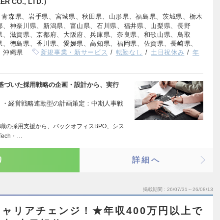
CO., LTD.）
、青森県、岩手県、宮城県、秋田県、山形県、福島県、茨城県、栃木
都、神奈川県、新潟県、富山県、石川県、福井県、山梨県、長野
県、滋賀県、京都府、大阪府、兵庫県、奈良県、和歌山県、鳥取
県、徳島県、香川県、愛媛県、高知県、福岡県、佐賀県、長崎県、
、沖縄県
新規事業・新サービス
転勤なし
土日祝休み
年
基づいた採用戦略の企画・設計から、実行
esign） ・経営戦略連動型の計画策定：中期人事戦
職の採用支援から、バックオフィスBPO、シス
ech・…
り
詳細へ
掲載期間
26/07/31～26/08/13
ャリアチェンジ！★年収400万円以上で