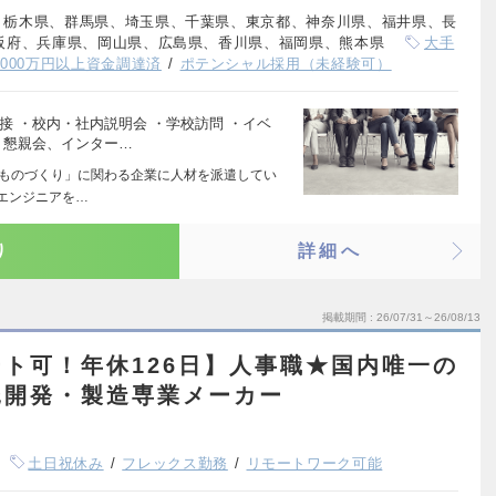
、栃木県、群馬県、埼玉県、千葉県、東京都、神奈川県、福井県、長
阪府、兵庫県、岡山県、広島県、香川県、福岡県、熊本県
大手
,000万円以上資金調達済
ポテンシャル採用（未経験可）
接 ・校内・社内説明会 ・学校訪問 ・イベ
・懇親会、インター…
「ものづくり」に関わる企業に人材を派遣してい
るエンジニアを…
り
詳細へ
掲載期間
26/07/31～26/08/13
ト可！年休126日】人事職★国内唯一の
託開発・製造専業メーカー
土日祝休み
フレックス勤務
リモートワーク可能