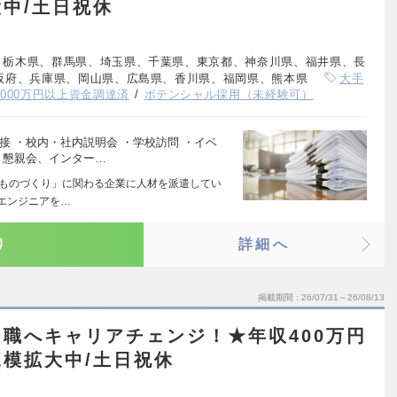
中/土日祝休
、栃木県、群馬県、埼玉県、千葉県、東京都、神奈川県、福井県、長
阪府、兵庫県、岡山県、広島県、香川県、福岡県、熊本県
大手
,000万円以上資金調達済
ポテンシャル採用（未経験可）
接 ・校内・社内説明会 ・学校訪問 ・イベ
・懇親会、インター…
「ものづくり」に関わる企業に人材を派遣してい
るエンジニアを…
り
詳細へ
掲載期間
26/07/31～26/08/13
職へキャリアチェンジ！★年収400万円
模拡大中/土日祝休