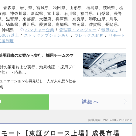
、青森県、岩手県、宮城県、秋田県、山形県、福島県、茨城県、栃
京都、神奈川県、新潟県、富山県、石川県、福井県、山梨県、長野
県、滋賀県、京都府、大阪府、兵庫県、奈良県、和歌山県、鳥取
県、徳島県、香川県、愛媛県、高知県、福岡県、佐賀県、長崎県、
、沖縄県
ベンチャー企業
管理職・マネジャー
転勤なし
600万以上
ストックオプションあり
フレックス勤務
リモート
支援制度
採用戦略の立案から実行、採用チームのマ
針の策定および実行、効果検証 ・採用プロ
改善） ・応募…
コミュニケーションを再発明し、人が人を想う社会
企業…
り
詳細へ
掲載期間
26/07/30～26/08/12
リモート【東証グロース上場】成長市場