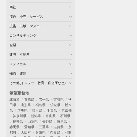
商社
流通・小売・サービス
広告・出版・マスコミ
コンサルティング
金融
建設・不動産
メディカル
物流・運輸
その他(インフラ・教育・官公庁など)
希望勤務地
北海道
青森県
岩手県
宮城県
秋
田県
山形県
福島県
茨城県
栃木
県
群馬県
埼玉県
千葉県
東京都
神奈川県
新潟県
富山県
石川県
福井県
山梨県
長野県
岐阜県
静岡県
愛知県
三重県
滋賀県
京
都府
大阪府
兵庫県
奈良県
和歌