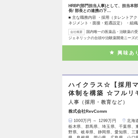
HRBP(部門担当人事)として、担当
長/ 部長との連携の下…
■ 主な職務内容 ・採用（タレントア
ネジメント・面接・処遇設定） ・組
国内唯一の医薬品・治験薬の受
会社概要
ジェネリックの台頭や治験薬開発ニーズ
興味あ
ハイクラス☆【採用
体制を構築 ☆フルリ
人事（採用・教育など）
株式会社RevComm
1000万円 ～ 1299万円
北海
栃木県、群馬県、埼玉県、千葉県、
野県、岐阜県、静岡県、愛知県、三
県、島根県、岡山県、広島県、山口