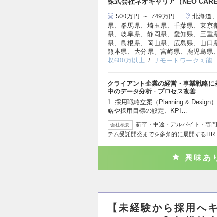
株式会社ネオキャリア（NEO CAREER 
500万円 ～ 749万円
北海道
県、群馬県、埼玉県、千葉県、東京
県、岐阜県、静岡県、愛知県、三重
県、島根県、岡山県、広島県、山口
熊本県、大分県、宮崎県、鹿児島県
収600万以上
リモートワーク可能
クライアント企業の経営・事業戦略に
中のデータ分析・プロセス改善…
1. 採用戦略立案（Planning & D
略や採用目標の設定、KPI…
新卒・中途・アルバイト・専門
会社概要
テム受託開発までを多角的に展開するHRT
興味あ
【未経験から採用へキ