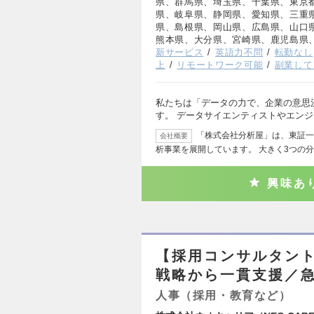
県、群馬県、埼玉県、千葉県、東京
県、岐阜県、静岡県、愛知県、三重
県、島根県、岡山県、広島県、山口
熊本県、大分県、宮崎県、鹿児島県
新サービス
英語力不問
転勤なし
上
リモートワーク可能
副業して
私たちは「データの力で、企業の意思
す。 データサイエンティストやエン
「株式会社分析屋」は、東証一部
会社概要
析事業を展開しています。 大きく3つの
興味あ
【採用コンサルタント
戦略から一貫支援／
人事（採用・教育など）