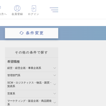
の方へ
会員登録
ログイン
条件変更
その他の条件で探す
希望職種
経営・経営企画・事業企画系
管理部門系
SCM・ロジスティクス・物流・購買・
貿易系
営業系
マーケティング・販促企画・商品開発
系