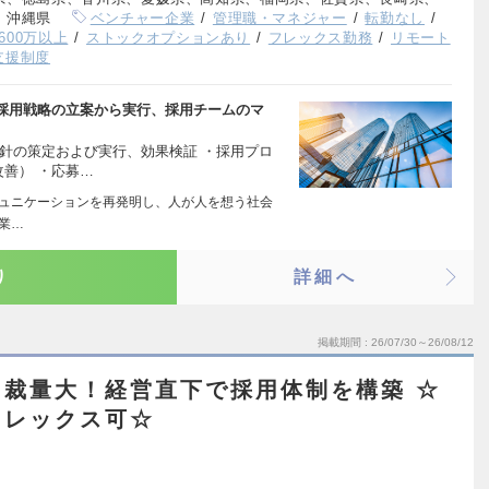
、沖縄県
ベンチャー企業
管理職・マネジャー
転勤なし
600万以上
ストックオプションあり
フレックス勤務
リモート
支援制度
採用戦略の立案から実行、採用チームのマ
針の策定および実行、効果検証 ・採用プロ
改善） ・応募…
コミュニケーションを再発明し、人が人を想う社会
企業…
り
詳細へ
掲載期間
26/07/30～26/08/12
裁量大！経営直下で採用体制を構築 ☆
フレックス可☆