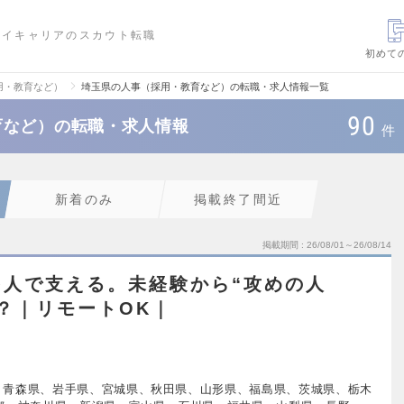
ハイキャリアのスカウト転職
初めて
用・教育など）
埼玉県の人事（採用・教育など）の転職・求人情報一覧
90
育など）の転職・求人情報
件
新着のみ
掲載終了間近
掲載期間
26/08/01～26/08/14
を人で支える。未経験から“攻めの人
？｜リモートOK｜
、青森県、岩手県、宮城県、秋田県、山形県、福島県、茨城県、栃木