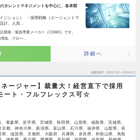
本部のタレントマネジメントを中心に、各本部
クイジション） ・採用戦略（エージェントマ
織設計、人員…
託開発・製造専業メーカー（CDMO）です。
の増加、グロー…
り
詳細へ
掲載期間
26/07/30～26/08/12
マネージャー】裁量大！経営直下で採用
モート・フルフレックス可☆
道、青森県、岩手県、宮城県、秋田県、山形県、福島県、茨城県、
東京都、神奈川県、新潟県、富山県、石川県、福井県、山梨県、長
重県、滋賀県、京都府、大阪府、兵庫県、奈良県、和歌山県、鳥取
県、徳島県、香川県、愛媛県、高知県、福岡県、佐賀県、長崎県、