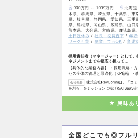
900万円 ～ 1099万円
北海道
木県、群馬県、埼玉県、千葉県、東
県、岐阜県、静岡県、愛知県、三重
県、島根県、岡山県、広島県、山口
熊本県、大分県、宮崎県、鹿児島県
土日祝休み
社長・役員直下
年収
ワーク可能
副業してもOK
育児
採用責任者（マネージャー）として、
ネジメントまでを幅広く担って…
【具体的な業務内容】 ・採用戦略・方
セス全体の管理と最適化（KPI設計・
株式会社RevCommは、「
会社概要
を創る」をミッションに掲げるAI SaaS
興味あ
全国どこでも◎フル