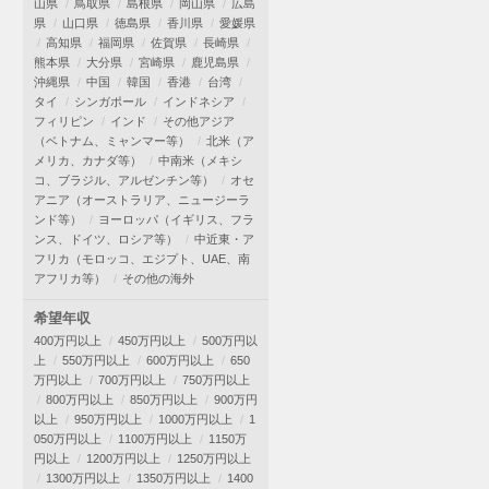
山県
鳥取県
島根県
岡山県
広島
県
山口県
徳島県
香川県
愛媛県
高知県
福岡県
佐賀県
長崎県
熊本県
大分県
宮崎県
鹿児島県
沖縄県
中国
韓国
香港
台湾
タイ
シンガポール
インドネシア
フィリピン
インド
その他アジア
（ベトナム、ミャンマー等）
北米（ア
メリカ、カナダ等）
中南米（メキシ
コ、ブラジル、アルゼンチン等）
オセ
アニア（オーストラリア、ニュージーラ
ンド等）
ヨーロッパ（イギリス、フラ
ンス、ドイツ、ロシア等）
中近東・ア
フリカ（モロッコ、エジプト、UAE、南
アフリカ等）
その他の海外
希望年収
400万円以上
450万円以上
500万円以
上
550万円以上
600万円以上
650
万円以上
700万円以上
750万円以上
800万円以上
850万円以上
900万円
以上
950万円以上
1000万円以上
1
050万円以上
1100万円以上
1150万
円以上
1200万円以上
1250万円以上
1300万円以上
1350万円以上
1400