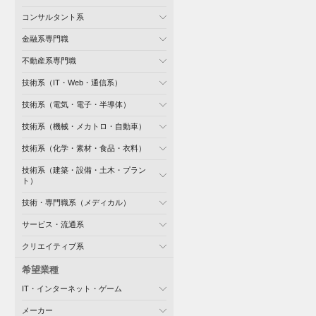
コンサルタント系
金融系専門職
不動産系専門職
技術系（IT・Web・通信系）
技術系（電気・電子・半導体）
技術系（機械・メカトロ・自動車）
技術系（化学・素材・食品・衣料）
技術系（建築・設備・土木・プラン
ト）
技術・専門職系（メディカル）
サービス・流通系
クリエイティブ系
希望業種
IT・インターネット・ゲーム
メーカー