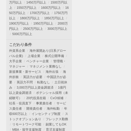
万円以上
1450万円以上
1500万円以
上
1550万円以上
1600万円以上
16
50万円以上
1700万円以上
1750万円
以上
1800万円以上
1850万円以上
1900万円以上
1950万円以上
2000万
円以上
2500万円以上
3000万円以上
5000万円以上
こだわり条件
外資系企業
海外展開あり(日系グロー
バル企業)
上場企業
株式公開準備
大手企業
ベンチャー企業
管理職・
マネジャー
マネジメント業務なし
新規事業・新サービス
海外出張
海
外折衝
英語力が必要
中国語力が必
要
英語力不問
転勤なし
土日祝休
み
3,000万円以上資金調達済
1億円
以上資金調達済
ポテンシャル採用（未
経験可）
20代役員在籍
CxO候補
社長・役員直下
事業責任者
サービ
ス責任者
開発責任者
海外転勤
年
収600万以上
インセンティブ制度
ス
トックオプションあり
フレックス勤務
リモートワーク可能
副業してもOK
MBA・留学支援制度
育児支援制度