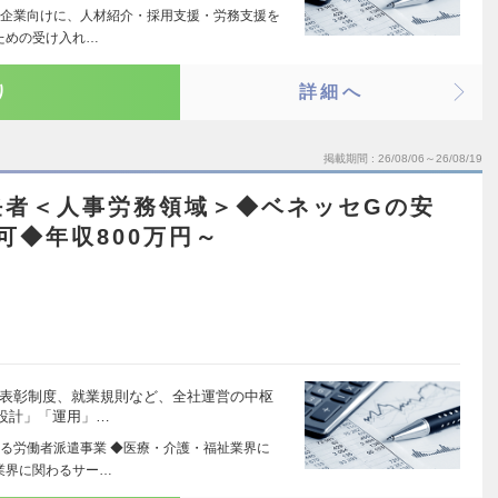
企業向けに、人材紹介・採用支援・労務支援を
ための受け入れ…
り
詳細へ
掲載期間
26/08/06～26/08/19
任者＜人事労務領域＞◆ベネッセGの安
可◆年収800万円～
・表彰制度、就業規則など、全社運営の中枢
設計」「運用」…
る労働者派遣事業 ◆医療・介護・福祉業界に
業界に関わるサー…