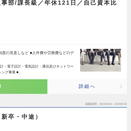
事部/課長級／年休121日／自己資本比
制度の見直しなど ■人件費や労務費などのデ
計・電子設計・電気設計・通信及びネットワー
ング事業 ■…
り
詳細へ
掲載期間
26/08/06～26/08/19
（新卒・中途）