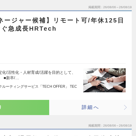
掲載期間
26/08/06～26/08/19
ネージャー候補】リモート可/年休125日
ぐ急成長HRTech
定化/活性化・人材育成/活躍を目的として、
 ■新卒/…
ーティングサービス「TECH OFFER」 TEC
り
詳細へ
掲載期間
26/08/06～26/08/19