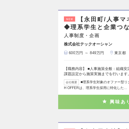
【永田町/人事マ
NEW
◆理系学生と企業つな
人事制度・企画
株式会社テックオーシャン
600万円 ～ 849万円
東京都
【職務内容】 ■人事施策全般：組織安
課題設定から施策実施までを行います。
■理系学生対象のオファー型リクル
会社概要
H OFFERは、理系学生採用に特化した…
興味あ