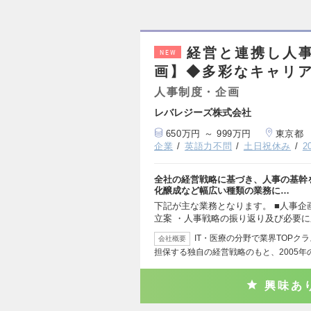
経営と連携し人
NEW
画】◆多彩なキャリア
人事制度・企画
レバレジーズ株式会社
650万円 ～ 999万円
東京都
企業
英語力不問
土日祝休み
2
全社の経営戦略に基づき、人事の基幹
化醸成など幅広い種類の業務に…
下記が主な業務となります。 ■人事企
立案 ・人事戦略の振り返り及び必要に
IT・医療の分野で業界TOPク
会社概要
担保する独自の経営戦略のもと、2005年
興味あ