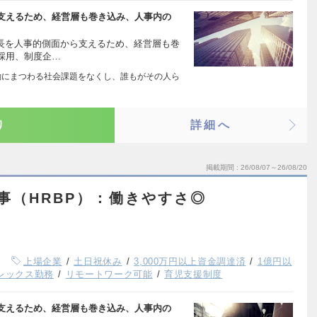
支えるため、経営層も巻き込み、人事内の
成長を人事的側面から支えるため、経営層も巻
採用、制度企…
king 労働にまつわる社会課題をなくし、誰もがその人ら
り
詳細へ
掲載期間
26/08/07～26/08/20
人事（HRBP）：働きやすさ◎
上場企業
土日祝休み
3,000万円以上資金調達済
1億円以
レックス勤務
リモートワーク可能
育児支援制度
支えるため、経営層も巻き込み、人事内の