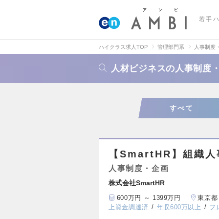
若手
ハイクラス求人TOP
管理部門系
人事制度
人材ビジネスの人事制度
すべて
【SmartHR】組織人
人事制度・企画
株式会社SmartHR
600万円 ～ 1399万円
東京都
上資金調達済
年収600万以上
フ