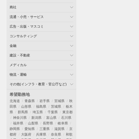
商社
流通・小売・サービス
広告・出版・マスコミ
コンサルティング
金融
建設・不動産
メディカル
物流・運輸
その他(インフラ・教育・官公庁など)
希望勤務地
北海道
青森県
岩手県
宮城県
秋
田県
山形県
福島県
茨城県
栃木
県
群馬県
埼玉県
千葉県
東京都
神奈川県
新潟県
富山県
石川県
福井県
山梨県
長野県
岐阜県
静岡県
愛知県
三重県
滋賀県
京
都府
大阪府
兵庫県
奈良県
和歌