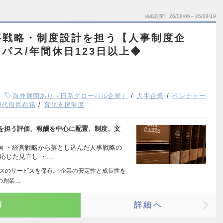
掲載期間
26/08/06～26/08/19
事戦略・制度設計を担う【人事制度企
パス/年間休日123日以上◆
海外展開あり（日系グローバル企業）
大手企業
ベンチャー
0代役員在籍
育児支援制度
を担う評価、報酬を中心に配置、制度、文
画 ・経営戦略から落とし込んだ人事戦略の
応じた見直し ・…
ラスのサービスを保有。 企業の安定性と成長性を
の創業…
り
詳細へ