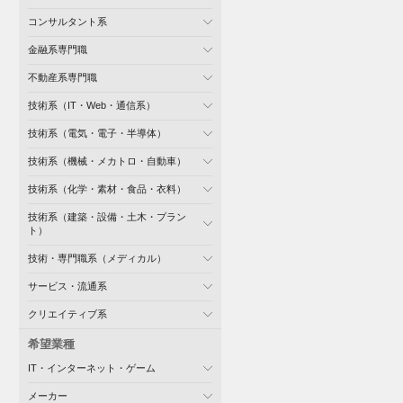
コンサルタント系
金融系専門職
不動産系専門職
技術系（IT・Web・通信系）
技術系（電気・電子・半導体）
技術系（機械・メカトロ・自動車）
技術系（化学・素材・食品・衣料）
技術系（建築・設備・土木・プラン
ト）
技術・専門職系（メディカル）
サービス・流通系
クリエイティブ系
希望業種
IT・インターネット・ゲーム
メーカー