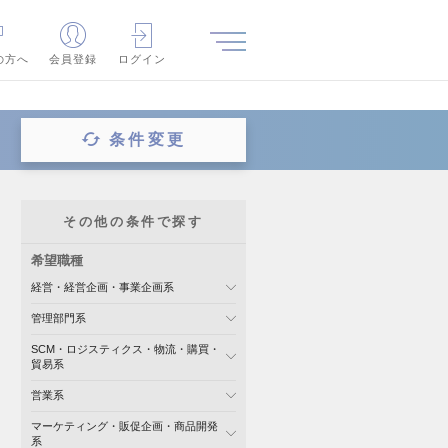
の方へ
会員登録
ログイン
条件変更
その他の条件で探す
希望職種
経営・経営企画・事業企画系
管理部門系
SCM・ロジスティクス・物流・購買・
貿易系
営業系
マーケティング・販促企画・商品開発
系