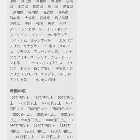
山県
鳥取県
島根県
岡山県
広島
県
山口県
徳島県
香川県
愛媛県
高知県
福岡県
佐賀県
長崎県
熊本県
大分県
宮崎県
鹿児島県
沖縄県
中国
韓国
香港
台湾
タイ
シンガポール
インドネシア
フィリピン
インド
その他アジア
（ベトナム、ミャンマー等）
北米（ア
メリカ、カナダ等）
中南米（メキシ
コ、ブラジル、アルゼンチン等）
オセ
アニア（オーストラリア、ニュージーラ
ンド等）
ヨーロッパ（イギリス、フラ
ンス、ドイツ、ロシア等）
中近東・ア
フリカ（モロッコ、エジプト、UAE、南
アフリカ等）
その他の海外
希望年収
400万円以上
450万円以上
500万円以
上
550万円以上
600万円以上
650
万円以上
700万円以上
750万円以上
800万円以上
850万円以上
900万円
以上
950万円以上
1000万円以上
1
050万円以上
1100万円以上
1150万
円以上
1200万円以上
1250万円以上
1300万円以上
1350万円以上
1400