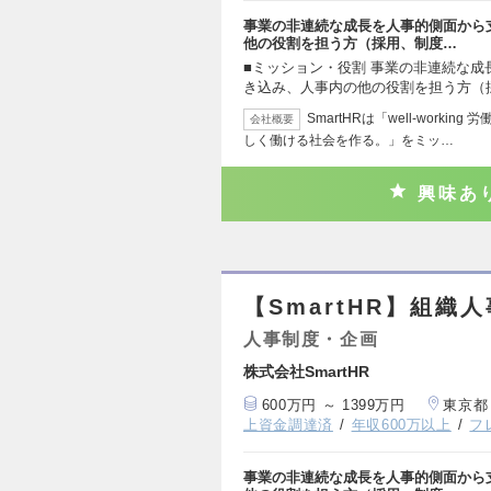
事業の非連続な成長を人事的側面から
他の役割を担う方（採用、制度…
■ミッション・役割 事業の非連続な
き込み、人事内の他の役割を担う方（
SmartHRは「well-wor
会社概要
しく働ける社会を作る。」をミッ…
興味あ
【SmartHR】組織
人事制度・企画
株式会社SmartHR
600万円 ～ 1399万円
東京都
上資金調達済
年収600万以上
フ
事業の非連続な成長を人事的側面から