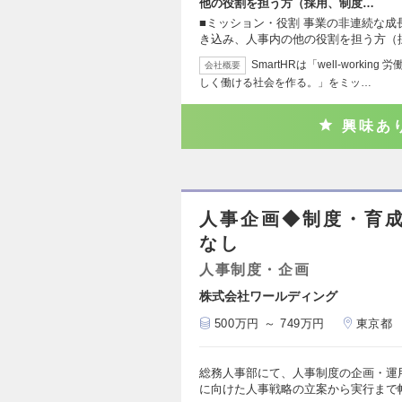
他の役割を担う方（採用、制度…
■ミッション・役割 事業の非連続な
き込み、人事内の他の役割を担う方（
SmartHRは「well-wor
会社概要
しく働ける社会を作る。」をミッ…
興味あ
人事企画◆制度・育成
なし
人事制度・企画
株式会社ワールディング
500万円 ～ 749万円
東京都
総務人事部にて、人事制度の企画・運
に向けた人事戦略の立案から実行まで