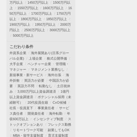
万円以上
1450万円以上
1500万円以
上
1550万円以上
1600万円以上
16
50万円以上
1700万円以上
1750万円
以上
1800万円以上
1850万円以上
1900万円以上
1950万円以上
2000万
円以上
2500万円以上
3000万円以上
5000万円以上
こだわり条件
外資系企業
海外展開あり(日系グロー
バル企業)
上場企業
株式公開準備
大手企業
ベンチャー企業
管理職・
マネジャー
マネジメント業務なし
新規事業・新サービス
海外出張
海
外折衝
英語力が必要
中国語力が必
要
英語力不問
転勤なし
土日祝休
み
3,000万円以上資金調達済
1億円
以上資金調達済
ポテンシャル採用（未
経験可）
20代役員在籍
CxO候補
社長・役員直下
事業責任者
サービ
ス責任者
開発責任者
海外転勤
年
収600万以上
インセンティブ制度
ス
トックオプションあり
フレックス勤務
リモートワーク可能
副業してもOK
MBA・留学支援制度
育児支援制度