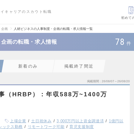
ハイキャリアのスカウト転職
初めて
・企画
人材ビジネスの人事制度・企画の転職・求人情報一覧
78
・企画の転職・求人情報
件
新着のみ
掲載終了間近
掲載期間
26/08/07～26/08/20
事（HRBP）：年収588万~1400万
上場企業
土日祝休み
3,000万円以上資金調達済
1億円以
レックス勤務
リモートワーク可能
育児支援制度