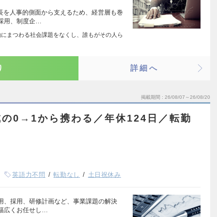
成長を人事的側面から支えるため、経営層も巻
採用、制度企…
king 労働にまつわる社会課題をなくし、誰もがその人ら
り
詳細へ
掲載期間
26/08/07～26/08/20
の0→1から携わる／年休124日／転勤
英語力不問
転勤なし
土日祝休み
用、採用、研修計画など、事業課題の解決
幅広くお任せし…