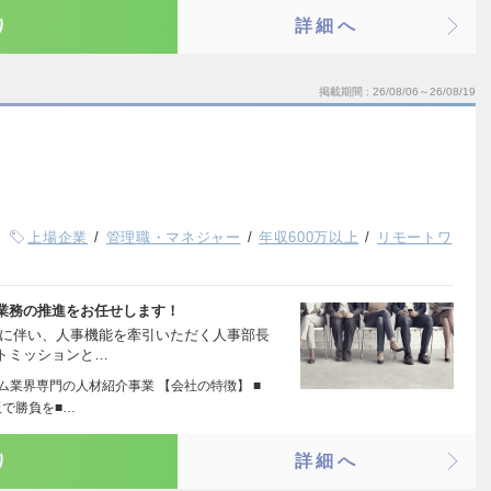
り
詳細へ
掲載期間
26/08/06～26/08/19
上場企業
管理職・マネジャー
年収600万以上
リモートワ
業務の推進をお任せします！
化に伴い、人事機能を牽引いただく人事部長
トミッションと…
ーム業界専門の人材紹介事業 【会社の特徴】 ■
で勝負を■…
り
詳細へ