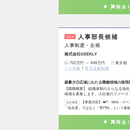
興味あ
人事部長候補
NEW
人事制度・企画
株式会社GEEKLY
750万円 ～ 949万円
東京都
ーク可能
育児支援制度
裁量大◎広域にわたる職種領域の採用
【職務概要】 組織体制のさらなる強
候補を募集します。入社後のファース
【事業内容】 ■IT・Web・ゲ
会社概要
「知名度」ではなく「専門性」という看板
興味あ