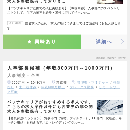
求人を多数保有しておりま…
【パソナキャリア経由での入社実績あり】【職務内容】 人事部門のスペシャリ
ストとして、以下の業務を経験・適性に応じて担当いた…
匿名求人のため、求人詳細につきましてはご面談時にお伝え致しま
会社概要
す。
興味あり
詳細へ
掲載期間
26/07/27～26/08/09
人事部長候補（年収800万円～1000万円）
人事制度・企画
800万円 ～ 1049万円
東京都
管理職・マネジャー
転勤
なし
土日祝休み
年収600万以上
フレックス勤務
リモートワー
ク可能
パソナキャリアがおすすめする求人です。
こちらの求人案件以外にも各業界の非公開
求人を多数保有しておりま…
【募集背景/ミッション】 貿易部門（電材、フィルター）、EC部門（化粧品、キ
ッチン用品）を抱えるアポロトレイディンググルー…