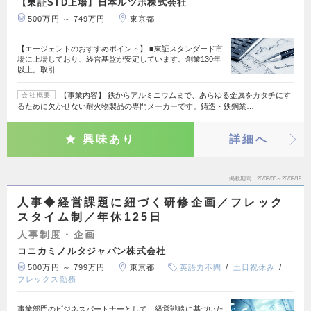
【東証STD上場】日本ルツボ株式会社
500万円 ～ 749万円
東京都
【エージェントのおすすめポイント】 ■東証スタンダード市
場に上場しており、経営基盤が安定しています。創業130年
以上。取引…
【事業内容】 鉄からアルミニウムまで、あらゆる金属をカタチにす
会社概要
るために欠かせない耐火物製品の専門メーカーです。鋳造・鉄鋼業…
興味あり
詳細へ
掲載期間
26/08/05～26/08/19
人事◆経営課題に紐づく研修企画／フレック
スタイム制／年休125日
人事制度・企画
コニカミノルタジャパン株式会社
500万円 ～ 799万円
東京都
英語力不問
土日祝休み
フレックス勤務
事業部門のビジネスパートナーとして、経営戦略に基づいた