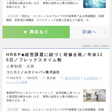
人事課題の解決を担います。 事業の成長を人事の側面から
加速させる、非…
同社は、コニカミノルタグループの中核事業である情報機器、医療
会社概要
機器、産業用計測機器、マーケティング全般の支援などの販売・サ…
興味あり
詳細へ
掲載期間
26/08/05～26/08/19
HRBP◆経営課題に紐づく研修企画／年休12
5日／フレックスタイム制
人事制度・企画
コニカミノルタジャパン株式会社
500万円 ～ 799万円
東京都
英語力不問
土日祝休み
フレックス勤務
事業部門のビジネスパートナーとして、経営戦略に基づいた
人事課題の解決を担います。 事業の成長を人事の側面から
加速させる、非…
当社は、コニカミノルタグループの中核事業である情報機器、医療
会社概要