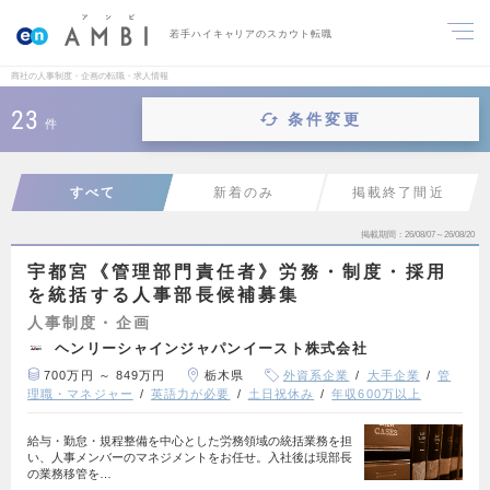
若手ハイキャリアのスカウト転職
商社の人事制度・企画の転職・求人情報
23
条件変更
件
すべて
新着のみ
掲載終了間近
掲載期間
26/08/07～26/08/20
宇都宮《管理部門責任者》労務・制度・採用
を統括する人事部長候補募集
人事制度・企画
ヘンリーシャインジャパンイースト株式会社
700万円 ～ 849万円
栃木県
外資系企業
大手企業
管
理職・マネジャー
英語力が必要
土日祝休み
年収600万以上
給与・勤怠・規程整備を中心とした労務領域の統括業務を担
い、人事メンバーのマネジメントをお任せ。入社後は現部長
の業務移管を…