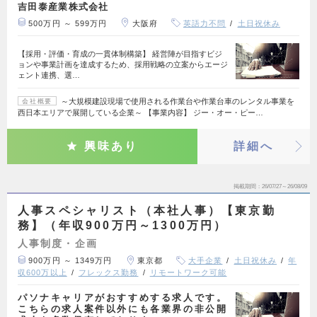
吉田泰産業株式会社
500万円 ～ 599万円
大阪府
英語力不問
土日祝休み
【採用・評価・育成の一貫体制構築】 経営陣が目指すビジ
ョンや事業計画を達成するため、採用戦略の立案からエージ
ェント連携、選…
～大規模建設現場で使用される作業台や作業台車のレンタル事業を
会社概要
西日本エリアで展開している企業～ 【事業内容】 ジー・オー・ピー…
興味あり
詳細へ
掲載期間
26/07/27～26/08/09
人事スペシャリスト（本社人事）【東京勤
務】（年収900万円～1300万円）
人事制度・企画
900万円 ～ 1349万円
東京都
大手企業
土日祝休み
年
収600万以上
フレックス勤務
リモートワーク可能
パソナキャリアがおすすめする求人です。
こちらの求人案件以外にも各業界の非公開