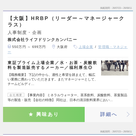
掲載期間
26/07/23～26/08/11
【大阪】HRBP（リーダー～マネージャーク
ラス）
人事制度・企画
株式会社ライフドリンクカンパニー
550万円 ～ 699万円
大阪府
上場企業
管理職・マネジャ
ー
東証プライム上場企業／水・お茶・炭酸飲
料を製造販売するメーカー／福利厚生◎
【職務概要】 下記の中から、適性と希望を踏まえて、幅広
い業務に携わっていただきます。またマネージャーとして、
チームビルディ…
【事業内容】 ミネラルウォーター、茶系飲料、炭酸飲料、茶葉製品
会社概要
等の製造・販売 【会社の特徴】 同社は、日本の清涼飲料業界におい…
興味あり
詳細へ
掲載期間
26/07/23～26/08/11