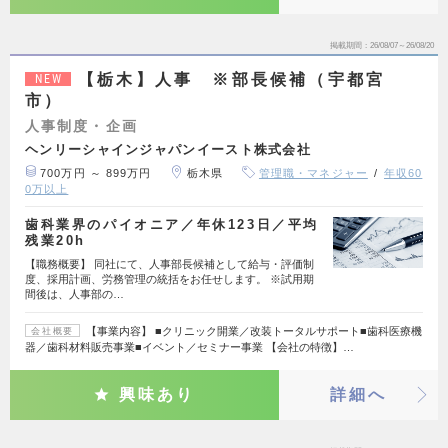
掲載期間
26/08/07～26/08/20
【栃木】人事 ※部長候補（宇都宮
NEW
市）
人事制度・企画
ヘンリーシャインジャパンイースト株式会社
700万円 ～ 899万円
栃木県
管理職・マネジャー
年収60
0万以上
歯科業界のパイオニア／年休123日／平均
残業20h
【職務概要】 同社にて、人事部長候補として給与・評価制
度、採用計画、労務管理の統括をお任せします。 ※試用期
間後は、人事部の…
【事業内容】 ■クリニック開業／改装トータルサポート■歯科医療機
会社概要
器／歯科材料販売事業■イベント／セミナー事業 【会社の特徴】…
興味あり
詳細へ