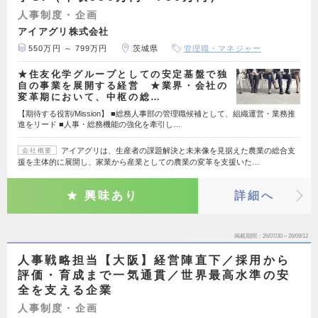
人事制度・企画
アイアグリ株式会社
550万円 ～ 799万円
茨城県
管理職・マネジャー
★住友化学グループとしての安定基盤で独
自の事業を展開する経営 ★業界・会社の
変革期において、中枢の総…
【期待する役割/Mission】 ■総務人事部の管理職候補として、組織運営・業務推
進をリード ■人事・総務機能の強化を牽引し…
アイアグリは、生産者の課題解決と未来像を見据えた農業の総合支
会社概要
援を主体的に展開し、家業から産業としての農業の変革を支援いた…
興味あり
詳細へ
掲載期間
26/07/30～26/08/12
人事戦略担当【大阪】経営陣直下／採用から
評価・育成まで一気通貫／世界最高水準の安
全を支える企業
人事制度・企画