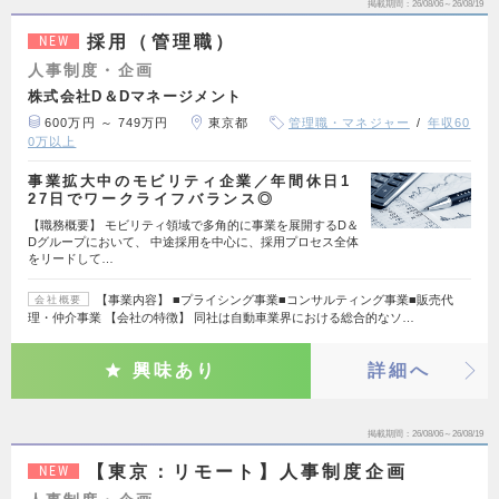
掲載期間
26/08/06～26/08/19
採用（管理職）
NEW
人事制度・企画
株式会社D＆Dマネージメント
600万円 ～ 749万円
東京都
管理職・マネジャー
年収60
0万以上
事業拡大中のモビリティ企業／年間休日1
27日でワークライフバランス◎
【職務概要】 モビリティ領域で多角的に事業を展開するD＆
Dグループにおいて、 中途採用を中心に、採用プロセス全体
をリードして…
【事業内容】 ■プライシング事業■コンサルティング事業■販売代
会社概要
理・仲介事業 【会社の特徴】 同社は自動車業界における総合的なソ…
興味あり
詳細へ
掲載期間
26/08/06～26/08/19
【東京：リモート】人事制度企画
NEW