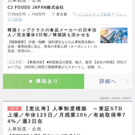
人事制度・企画
CJ FOODS JAPAN株式会社
550万円 ～ 749万円
東京都
インセンティブ制度
フレッ
クス勤務
韓国トップクラスの食品メーカーの日本法
人／完全週休2日制／韓国語も活かせる
【職務概要】 評価・報酬・福利厚生などの人事制度全般の
企画・運用改善に加え、将来の革新人材（キータレント）の
育成・管理やH…
【事業内容】 ■韓国食品の製造、輸入、販売 【会社の特徴】 同社グ
会社概要
ループは、1953年に韓国で製糖事業からスタートし、砂糖、小…
興味あり
詳細へ
掲載期間
26/08/06～26/08/19
【恵比寿】人事制度構築 ～東証STD
NEW
上場／年休125日／月残業10h／有給取得率7
4%／週2日在
人事制度・企画