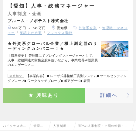
【愛知】人事・総務マネージャー
人事制度・企画
ブルーム－ノボテスト株式会社
550万円 ～ 749万円
愛知県
外資系企業
管理職・マネジ
ャー
英語力が必要
フレックス勤務
★外資系グローバル企業／機上測定器のリ
ーディングカンパニー！★
【職務概要】 管理部にてプレイングマネージャーとして、
人事・総務関連の実務全般を担いながら、事業成長や従業員
のエンゲージメ…
【事業内容】 ■ レーザ式非接触工具測システム■ ツールセッティン
会社概要
グプローブ■ ワークタッチプローブ■ ボアゲージ■ 表面…
興味あり
詳細へ
ハイクラス求人
管理部
人事制度・
商社の人事制度・企画の転職・求
TOP
門系
企画
人情報一覧