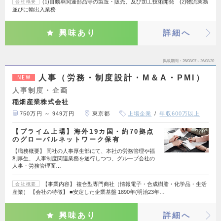
(1)自動車関連部品等の製造・販売、及び加工技術開発 (2)物流業務
会社概要
並びに輸出入業務
興味あり
詳細へ
掲載期間
26/08/07～26/08/20
人事（労務・制度設計・M＆A・PMI）
NEW
人事制度・企画
稲畑産業株式会社
750万円 ～ 949万円
東京都
上場企業
年収600万以上
【プライム上場】海外19カ国・約70拠点
のグローバルネットワーク保有
【職務概要】 同社の人事厚生部にて、本社の労務管理や福
利厚生、 人事制度関連業務を遂行しつつ、グループ会社の
人事・労務管理面…
【事業内容】 複合型専門商社（情報電子・合成樹脂・化学品・生活
会社概要
産業） 【会社の特徴】 ■安定した企業基盤 1890年(明治23年…
興味あり
詳細へ