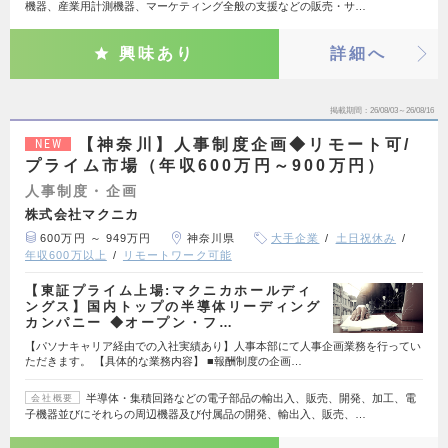
機器、産業用計測機器、マーケティング全般の支援などの販売・サ…
興味あり
詳細へ
掲載期間
26/08/03～26/08/16
【神奈川】人事制度企画◆リモート可/
NEW
プライム市場（年収600万円～900万円）
人事制度・企画
株式会社マクニカ
600万円 ～ 949万円
神奈川県
大手企業
土日祝休み
年収600万以上
リモートワーク可能
【東証プライム上場:マクニカホールディ
ングス】国内トップの半導体リーディング
カンパニー ◆オープン・フ…
【パソナキャリア経由での入社実績あり】人事本部にて人事企画業務を行ってい
ただきます。 【具体的な業務内容】 ■報酬制度の企画…
半導体・集積回路などの電子部品の輸出入、販売、開発、加工、電
会社概要
子機器並びにそれらの周辺機器及び付属品の開発、輸出入、販売、…