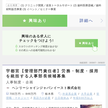
(1) クリニック開業／改装トータルサポート (2) 歯科医療器械／歯科
会社概要
材料販売事業 (3) イベント／セミナー事業
興味あり
詳細へ
興味のある求人に
チェックをつけよう!
興味あり
スカウトのマッチング精度があがる!
その求人への合格可能性がわかる!
掲載期間
26/08/07～26/08/20
宇都宮【管理部門責任者】労務・制度・採用
を統括する人事部長候補募集
人事制度・企画
ヘンリーシャインジャパンイースト株式会社
700万円 ～ 849万円
栃木県
外資系企業
大手企業
管
理職・マネジャー
英語力が必要
土日祝休み
年収600万以上