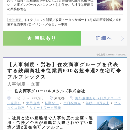
給与・勤怠・規程整備を中心とした労務領域の統括業務を担
い、人事メンバーのマネジメントをお任せ。入社後は現部長
の業務移管を…
(1) クリニック開業／改装トータルサポート (2) 歯科医療器械／歯科
会社概要
材料販売事業 (3) イベント／セミナー事業
興味あり
詳細へ
掲載期間
26/08/07～26/08/20
【人事制度・労務】住友商事グループを代表
する鉄鋼商社◆従業員600名超◆週2在宅可◆
フルフレックス
人事制度・企画
住友商事グローバルメタルズ株式会社
550万円 ～ 899万円
東京都
海外展開あり（日系グローバ
ル企業）
大手企業
転勤なし
土日祝休み
年収600万以上
フレ
ックス勤務
リモートワーク可能
～社員と近い距離感で人事制度の企画～運
用・労務／企画が組織に反映されやすい環
境／週2回在宅可／フルフ…