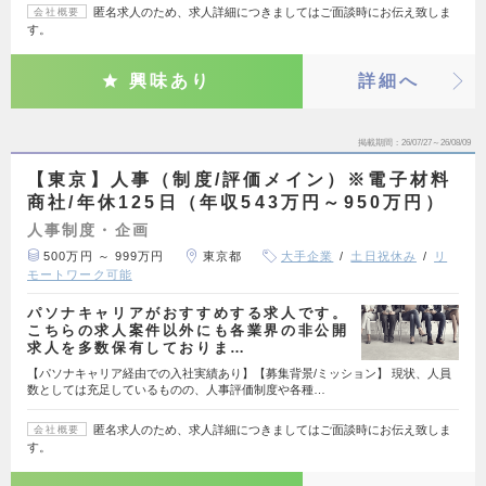
匿名求人のため、求人詳細につきましてはご面談時にお伝え致しま
会社概要
す。
興味あり
詳細へ
掲載期間
26/07/27～26/08/09
【東京】人事（制度/評価メイン）※電子材料
商社/年休125日（年収543万円～950万円）
人事制度・企画
500万円 ～ 999万円
東京都
大手企業
土日祝休み
リ
モートワーク可能
パソナキャリアがおすすめする求人です。
こちらの求人案件以外にも各業界の非公開
求人を多数保有しておりま…
【パソナキャリア経由での入社実績あり】【募集背景/ミッション】 現状、人員
数としては充足しているものの、人事評価制度や各種…
匿名求人のため、求人詳細につきましてはご面談時にお伝え致しま
会社概要
す。