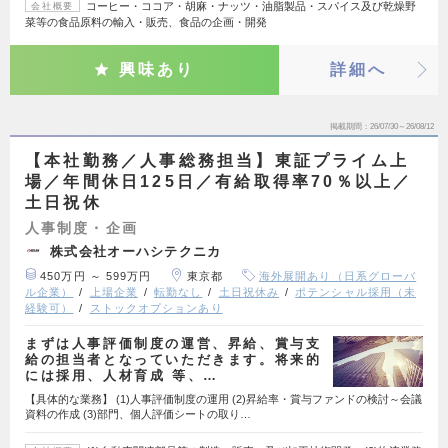
コーヒー・ココア・胡麻・ナッツ・油脂製品・スパイス及び乾燥野
会社概要
菜等の食品原料の輸入・販売、食品の企画・開発
興味あり
詳細へ
掲載期間
26/07/30～26/08/12
【本社勤務／人事総務担当】東証プライム上
場／年間休日125日／有給取得率70％以上／
土日祝休
人事制度・企画
株式会社オーハシテクニカ
450万円 ～ 599万円
東京都
海外展開あり（日系グローバ
ル企業）
上場企業
転勤なし
土日祝休み
ポテンシャル採用（未
経験可）
ストックオプションあり
まずは人事評価制度の運営、昇給、賞与支
給の担当者となっていただきます。将来的
には採用、人材育成 等、…
【具体的な業務】 (1)人事評価制度の運用 (2)昇給率・賞与ファンドの検討～会議
資料の作成 (3)部門、個人評価シートの取り…