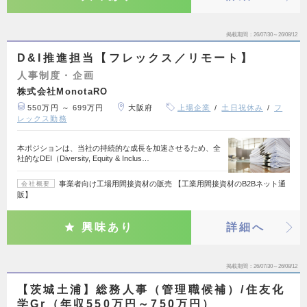
掲載期間
26/07/30～26/08/12
D&I推進担当【フレックス／リモート】
人事制度・企画
株式会社MonotaRO
550万円 ～ 699万円
大阪府
上場企業
土日祝休み
フ
レックス勤務
本ポジションは、当社の持続的な成長を加速させるため、全
社的なDEI（Diversity, Equity & Inclus…
事業者向け工場用間接資材の販売 【工業用間接資材のB2Bネット通
会社概要
販】
興味あり
詳細へ
掲載期間
26/07/30～26/08/12
【茨城土浦】総務人事（管理職候補）/住友化
学Gr（年収550万円～750万円）