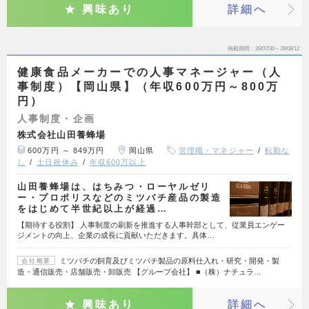
興味あり
詳細へ
掲載期間
26/07/30～26/08/12
健康食品メーカーでの人事マネージャー（人
事制度）【岡山県】（年収600万円～800万
円）
人事制度・企画
株式会社山田養蜂場
600万円 ～ 849万円
岡山県
管理職・マネジャー
転勤な
し
土日祝休み
年収600万以上
山田養蜂場は、はちみつ・ローヤルゼリ
ー・プロポリスなどのミツバチ産品の製造
をはじめて半世紀以上が経過…
【期待する役割】 人事制度の刷新を推進する人事幹部として、従業員エンゲー
ジメントの向上、企業の成長に貢献いただきます。具体…
ミツバチの飼育及びミツバチ製品の原料仕入れ・研究・開発・製
会社概要
造・通信販売・店舗販売・卸販売 【グループ会社】 ■（株）ナチュラ…
興味あり
詳細へ