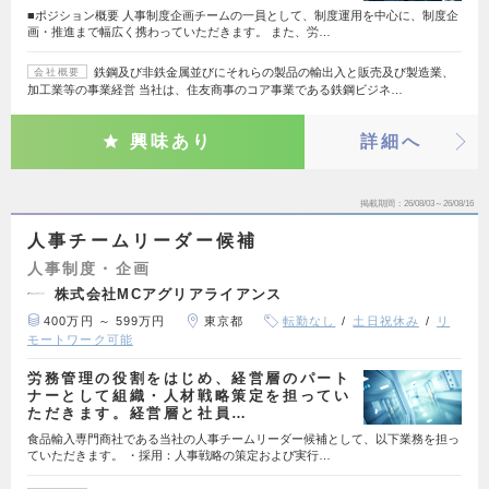
■ポジション概要 人事制度企画チームの一員として、制度運用を中心に、制度企
画・推進まで幅広く携わっていただきます。 また、労…
鉄鋼及び非鉄金属並びにそれらの製品の輸出入と販売及び製造業、
会社概要
加工業等の事業経営 当社は、住友商事のコア事業である鉄鋼ビジネ…
興味あり
詳細へ
掲載期間
26/08/03～26/08/16
人事チームリーダー候補
人事制度・企画
株式会社MCアグリアライアンス
400万円 ～ 599万円
東京都
転勤なし
土日祝休み
リ
モートワーク可能
労務管理の役割をはじめ、経営層のパート
ナーとして組織・人材戦略策定を担ってい
ただきます。経営層と社員…
食品輸入専門商社である当社の人事チームリーダー候補として、以下業務を担っ
ていただきます。 ・採用：人事戦略の策定および実行…