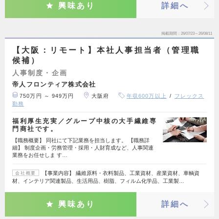
興味あり
詳細へ
掲載期間
26/07/23～26/08/11
【大阪：リモート】本社人事担当者（管理職
候補）
人事制度・企画
帝人フロンティア株式会社
750万円 ～ 949万円
大阪府
年収600万以上
フレックス
勤務
福利厚生充実／グループ中核の大手繊維専
門商社です。
【職務概要】 同社にて下記業務を担当します。 【職務詳
細】 制度企画・労務管理・採用・人財育成など、人事関連
業務をお任せしま す…
【事業内容】 繊維原料・衣料製品、工業資材、産業資材、車輌資
会社概要
材、インテリア関連製品、生活用品、樹脂、フィルム化学品、工業製…
興味あり
詳細へ