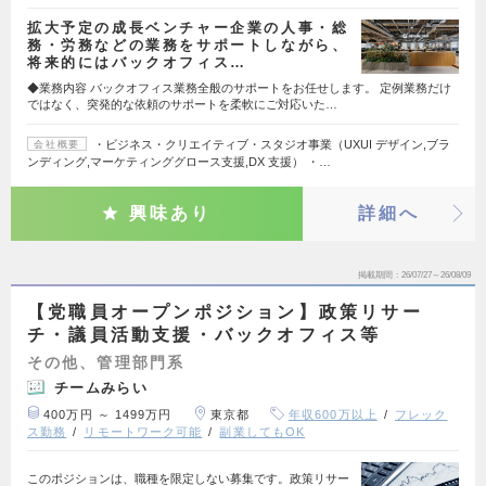
拡大予定の成長ベンチャー企業の人事・総
務・労務などの業務をサポートしながら、
将来的にはバックオフィス…
◆業務内容 バックオフィス業務全般のサポートをお任せします。 定例業務だけ
ではなく、突発的な依頼のサポートを柔軟にご対応いた…
・ビジネス・クリエイティブ・スタジオ事業（UXUI デザイン,ブラ
会社概要
ンディング,マーケティンググロース支援,DX 支援） ・…
興味あり
詳細へ
掲載期間
26/07/27～26/08/09
【党職員オープンポジション】政策リサー
チ・議員活動支援・バックオフィス等
その他、管理部門系
チームみらい
400万円 ～ 1499万円
東京都
年収600万以上
フレック
ス勤務
リモートワーク可能
副業してもOK
このポジションは、職種を限定しない募集です。政策リサー