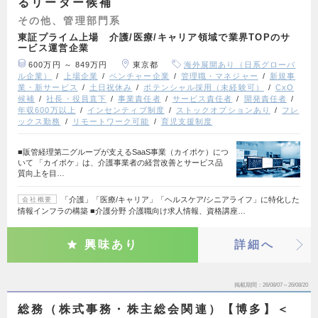
るリーダー候補
その他、管理部門系
東証プライム上場 介護/医療/キャリア領域で業界TOPのサ
ービス運営企業
600万円 ～ 849万円
東京都
海外展開あり（日系グローバ
ル企業）
上場企業
ベンチャー企業
管理職・マネジャー
新規事
業・新サービス
土日祝休み
ポテンシャル採用（未経験可）
CxO
候補
社長・役員直下
事業責任者
サービス責任者
開発責任者
年収600万以上
インセンティブ制度
ストックオプションあり
フレ
ックス勤務
リモートワーク可能
育児支援制度
■販管経理第二グループが支えるSaaS事業（カイポケ）につ
いて 「カイポケ」は、介護事業者の経営改善とサービス品
質向上を目…
「介護」「医療/キャリア」「ヘルスケア/シニアライフ」に特化した
会社概要
情報インフラの構築 ■介護分野 介護職向け求人情報、資格講座…
興味あり
詳細へ
掲載期間
26/08/07～26/08/20
総務（株式事務・株主総会関連）【博多】＜