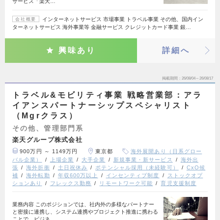
サービス「楽天…
インターネットサービス 市場事業 トラベル事業 その他、国内イン
会社概要
ターネットサービス 海外事業等 金融サービス クレジットカード事業 銀…
興味あり
詳細へ
掲載期間
26/08/04～26/08/17
トラベル&モビリティ事業 戦略営業部：アラ
イアンスパートナーシップスペシャリスト
（Mgrクラス）
その他、管理部門系
楽天グループ株式会社
900万円 ～ 1149万円
東京都
海外展開あり（日系グロー
バル企業）
上場企業
大手企業
新規事業・新サービス
海外出
張
海外折衝
土日祝休み
ポテンシャル採用（未経験可）
CxO候
補
海外転勤
年収600万以上
インセンティブ制度
ストックオプ
ションあり
フレックス勤務
リモートワーク可能
育児支援制度
業務内容 このポジションでは、社内外の多様なパートナー
と密接に連携し、システム連携やプロジェクト推進に携わる
ことで、ビジネ…