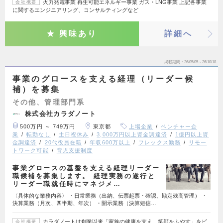
火力発電事業 再生可能エネルギー事業 ガス・LNG事業 上記各事業
会社概要
に関するエンジニアリング、コンサルティングなど
興味あり
詳細へ
掲載期間
26/05/05～26/10/18
事業のグロースを支える経理（リーダー候
補）を募集
その他、管理部門系
株式会社カラダノート
500万円 ～ 749万円
東京都
上場企業
ベンチャー企
業
転勤なし
土日祝休み
3,000万円以上資金調達済
1億円以上資
金調達済
20代役員在籍
年収600万以上
フレックス勤務
リモー
トワーク可能
育児支援制度
事業グロースの基盤を支える経理リーダー
職候補を募集します。 経理実務の遂行と
リーダー職就任時にマネジメ…
〈具体的な業務内容〉 ・日常業務（出納、伝票起票・確認、勘定残高管理） ・
決算業務（月次、四半期、年次） ・開示業務（決算短信…
カラダノートは創業以来「家族の健康を支え、笑顔をふやす」をビ
会社概要