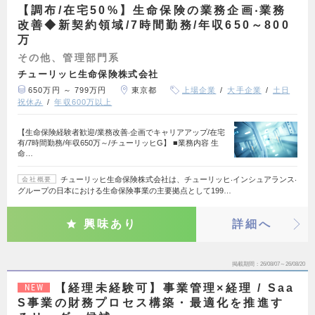
【調布/在宅50%】生命保険の業務企画‧業務
改善◆新契約領域/7時間勤務/年収650～800
万
その他、管理部門系
チューリッヒ生命保険株式会社
650万円 ～ 799万円
東京都
上場企業
大手企業
土日
祝休み
年収600万以上
【生命保険経験者歓迎/業務改善‧企画でキャリアアップ/在宅
有/7時間勤務/年収650万～/チューリッヒG】 ■業務内容 生
命…
チューリッヒ生命保険株式会社は、チューリッヒ‧インシュアランス‧
会社概要
グループの日本における生命保険事業の主要拠点として199…
興味あり
詳細へ
掲載期間
26/08/07～26/08/20
【経理未経験可】事業管理×経理 / Saa
NEW
S事業の財務プロセス構築・最適化を推進す