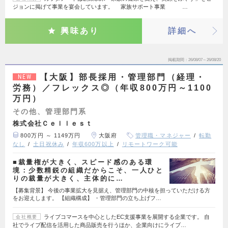
ジョンに掲げて事業を宴会しています。 家族サポート事業 …
興味あり
詳細へ
掲載期間
26/08/07～26/08/20
【大阪】部長採用・管理部門（経理・
NEW
労務）／フレックス◎（年収800万円～1100
万円）
その他、管理部門系
株式会社Ｃｅｌｌｅｓｔ
800万円 ～ 1149万円
大阪府
管理職・マネジャー
転勤
なし
土日祝休み
年収600万以上
リモートワーク可能
■裁量権が大きく、スピード感のある環
境：少数精鋭の組織だからこそ、一人ひと
りの裁量が大きく、主体的に…
【募集背景】 今後の事業拡大を見据え、管理部門の中核を担っていただける方
をお迎えします。 【組織構成】 ・管理部門の立ち上げフ…
ライブコマースを中心としたEC支援事業を展開する企業です。 自
会社概要
社でライブ配信を活用した商品販売を行うほか、企業向けにライブ…