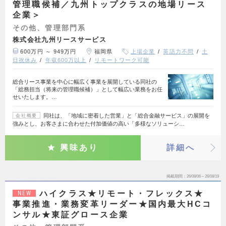
管理職候補／九州トップクラスの地場リース
企業＞
その他、管理部門系
株式会社九州リースサービス
600万円 ～ 949万円
福岡県
上場企業
英語力不問
土
日祝休み
年収600万以上
リモートワーク可能
総合リース事業を中心に幅広く事業を展開している同社の
「総務担当（将来の管理職候補）」として幅広い業務をお任
せいたします。…
同社は、「地域に密着した営業」と「総合金融サービス」の展開を
会社概要
強みとし、お客さまに合わせた付加価値の高い「多様なソリューシ…
興味あり
詳細へ
掲載期間
26/08/06～26/08/19
ハイクラス★リモート・フレックス★
NEW
事業推進・業務変革リーダー★国内最大HCコ
ンサル★東証グロース企業