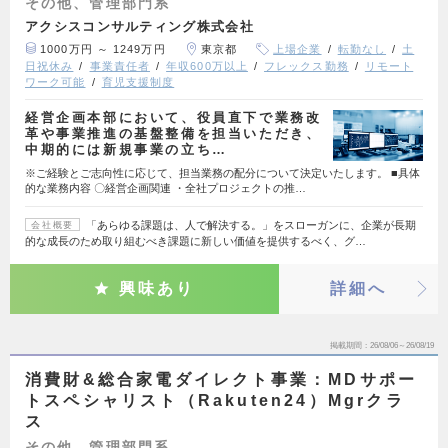
その他、管理部門系
アクシスコンサルティング株式会社
1000万円 ～ 1249万円
東京都
上場企業
転勤なし
土
日祝休み
事業責任者
年収600万以上
フレックス勤務
リモート
ワーク可能
育児支援制度
経営企画本部において、役員直下で業務改
革や事業推進の基盤整備を担当いただき、
中期的には新規事業の立ち…
※ご経験とご志向性に応じて、担当業務の配分について決定いたします。 ■具体
的な業務内容 〇経営企画関連 ・全社プロジェクトの推…
「あらゆる課題は、人で解決する。」をスローガンに、企業が長期
会社概要
的な成長のため取り組むべき課題に新しい価値を提供するべく、グ…
興味あり
詳細へ
掲載期間
26/08/06～26/08/19
消費財&総合家電ダイレクト事業：MDサポー
トスペシャリスト（Rakuten24）Mgrクラ
ス
その他、管理部門系