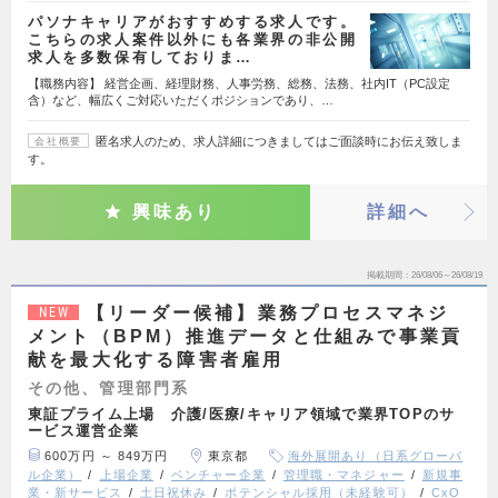
パソナキャリアがおすすめする求人です。
こちらの求人案件以外にも各業界の非公開
求人を多数保有しておりま…
【職務内容】 経営企画、経理財務、人事労務、総務、法務、社内IT（PC設定
含）など、幅広くご対応いただくポジションであり、…
匿名求人のため、求人詳細につきましてはご面談時にお伝え致しま
会社概要
す。
興味あり
詳細へ
掲載期間
26/08/06～26/08/19
【リーダー候補】業務プロセスマネジ
NEW
メント（BPM）推進データと仕組みで事業貢
献を最大化する障害者雇用
その他、管理部門系
東証プライム上場 介護/医療/キャリア領域で業界TOPのサ
ービス運営企業
600万円 ～ 849万円
東京都
海外展開あり（日系グローバ
ル企業）
上場企業
ベンチャー企業
管理職・マネジャー
新規事
業・新サービス
土日祝休み
ポテンシャル採用（未経験可）
CxO