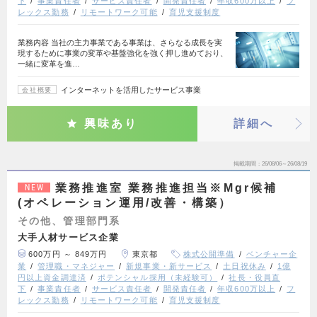
下
事業責任者
サービス責任者
開発責任者
年収600万以上
フ
レックス勤務
リモートワーク可能
育児支援制度
業務内容 当社の主力事業である事業は、さらなる成長を実
現するために事業の変革や基盤強化を強く押し進めており、
一緒に変革を進…
インターネットを活用したサービス事業
会社概要
興味あり
詳細へ
掲載期間
26/08/06～26/08/19
業務推進室 業務推進担当※Mgr候補
NEW
(オペレーション運用/改善・構築）
その他、管理部門系
大手人材サービス企業
600万円 ～ 849万円
東京都
株式公開準備
ベンチャー企
業
管理職・マネジャー
新規事業・新サービス
土日祝休み
1億
円以上資金調達済
ポテンシャル採用（未経験可）
社長・役員直
下
事業責任者
サービス責任者
開発責任者
年収600万以上
フ
レックス勤務
リモートワーク可能
育児支援制度