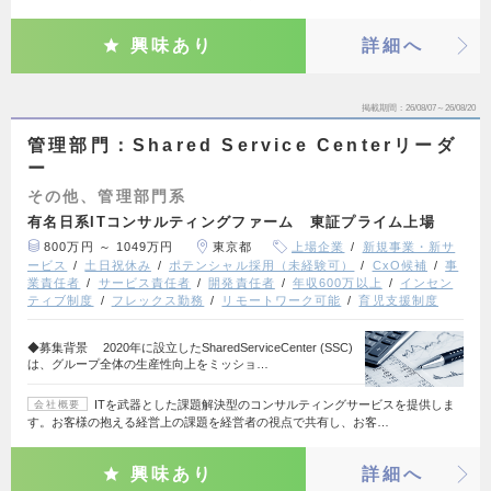
興味あり
詳細へ
掲載期間
26/08/07～26/08/20
管理部門：Shared Service Centerリーダ
ー
その他、管理部門系
有名日系ITコンサルティングファーム 東証プライム上場
800万円 ～ 1049万円
東京都
上場企業
新規事業・新サ
ービス
土日祝休み
ポテンシャル採用（未経験可）
CxO候補
事
業責任者
サービス責任者
開発責任者
年収600万以上
インセン
ティブ制度
フレックス勤務
リモートワーク可能
育児支援制度
◆募集背景 2020年に設立したSharedServiceCenter (SSC)
は、グループ全体の生産性向上をミッショ…
ITを武器とした課題解決型のコンサルティングサービスを提供しま
会社概要
す。お客様の抱える経営上の課題を経営者の視点で共有し、お客…
興味あり
詳細へ