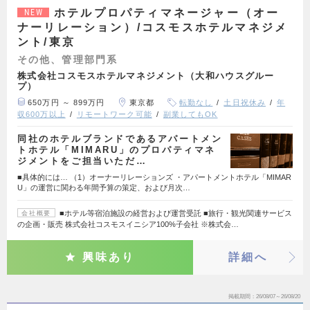
ホテルプロパティマネージャー（オー
NEW
ナーリレーション）/コスモスホテルマネジメ
ント/東京
その他、管理部門系
株式会社コスモスホテルマネジメント（大和ハウスグルー
プ）
650万円 ～ 899万円
東京都
転勤なし
土日祝休み
年
収600万以上
リモートワーク可能
副業してもOK
同社のホテルブランドであるアパートメン
トホテル「MIMARU」のプロパティマネ
ジメントをご担当いただ…
■具体的には… （1）オーナーリレーションズ ・アパートメントホテル「MIMAR
U」の運営に関わる年間予算の策定、および月次…
■ホテル等宿泊施設の経営および運営受託 ■旅行・観光関連サービス
会社概要
の企画・販売 株式会社コスモスイニシア100%子会社 ※株式会…
興味あり
詳細へ
掲載期間
26/08/07～26/08/20