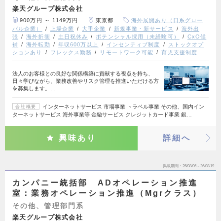
楽天グループ株式会社
900万円 ～ 1149万円
東京都
海外展開あり（日系グロー
バル企業）
上場企業
大手企業
新規事業・新サービス
海外出
張
海外折衝
土日祝休み
ポテンシャル採用（未経験可）
CxO候
補
海外転勤
年収600万以上
インセンティブ制度
ストックオプ
ションあり
フレックス勤務
リモートワーク可能
育児支援制度
法人のお客様との良好な関係構築に貢献する視点を持ち、
日々学びながら、業務改善やリスク管理を推進いただける方
を募集します。…
インターネットサービス 市場事業 トラベル事業 その他、国内イン
会社概要
ターネットサービス 海外事業等 金融サービス クレジットカード事業 銀…
興味あり
詳細へ
掲載期間
26/08/06～26/08/19
カンパニー統括部 ADオペレーション推進
室：業務オペレーション推進（Mgrクラス）
その他、管理部門系
楽天グループ株式会社