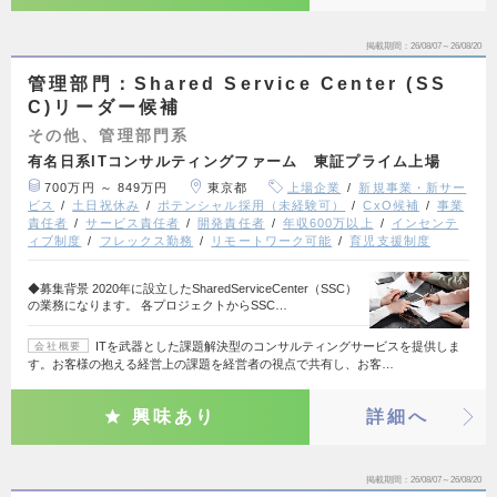
掲載期間
26/08/07～26/08/20
管理部門：Shared Service Center (SS
C)リーダー候補
その他、管理部門系
有名日系ITコンサルティングファーム 東証プライム上場
700万円 ～ 849万円
東京都
上場企業
新規事業・新サー
ビス
土日祝休み
ポテンシャル採用（未経験可）
CxO候補
事業
責任者
サービス責任者
開発責任者
年収600万以上
インセンテ
ィブ制度
フレックス勤務
リモートワーク可能
育児支援制度
◆募集背景 2020年に設立したSharedServiceCenter（SSC）
の業務になります。 各プロジェクトからSSC…
ITを武器とした課題解決型のコンサルティングサービスを提供しま
会社概要
す。お客様の抱える経営上の課題を経営者の視点で共有し、お客…
興味あり
詳細へ
掲載期間
26/08/07～26/08/20