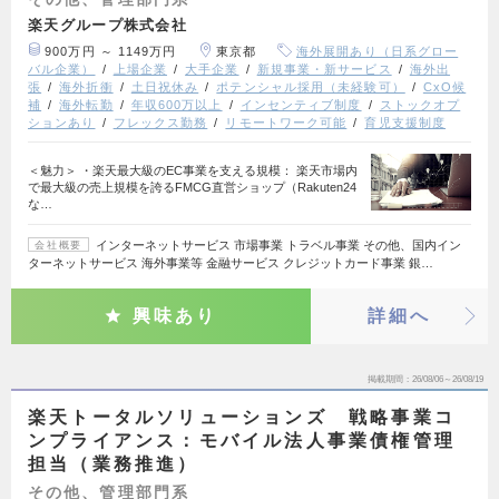
楽天グループ株式会社
900万円 ～ 1149万円
東京都
海外展開あり（日系グロー
バル企業）
上場企業
大手企業
新規事業・新サービス
海外出
張
海外折衝
土日祝休み
ポテンシャル採用（未経験可）
CxO候
補
海外転勤
年収600万以上
インセンティブ制度
ストックオプ
ションあり
フレックス勤務
リモートワーク可能
育児支援制度
＜魅力＞ ・楽天最大級のEC事業を支える規模： 楽天市場内
で最大級の売上規模を誇るFMCG直営ショップ（Rakuten24
な…
インターネットサービス 市場事業 トラベル事業 その他、国内イン
会社概要
ターネットサービス 海外事業等 金融サービス クレジットカード事業 銀…
興味あり
詳細へ
掲載期間
26/08/06～26/08/19
楽天トータルソリューションズ 戦略事業コ
ンプライアンス：モバイル法人事業債権管理
担当（業務推進）
その他、管理部門系