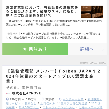
東京営業部において、有価証券の運用業務
をご担当頂きます。経験やスキルに応じ、
徐々にご担当業務を拡げて…
【具体的には】 ■銀行が保有する有価証券の運用 ■運用戦略の検討 ■運用商品の
選定/約定 ■リスク分析 等 #社会課題に挑む企業 #…
■南都銀行グループは銀行業務を中心にコンサルティング業務をは
会社概要
じめ、総合金融サービスを展開しています。 ■奈良県および大阪府…
興味あり
詳細へ
掲載期間
26/07/29～26/08/11
【業務管理部 メンバー】Forbes JAPAN 2
024年注目のスタートアップ100選選出企
業！
その他、管理部門系
株式会社ACROVE
450万円 ～ 699万円
東京都
ベンチャー企業
新規事業・
新サービス
転勤なし
土日祝休み
1億円以上資金調達済
20代役
員在籍
年収600万以上
ストックオプションあり
リモートワーク可