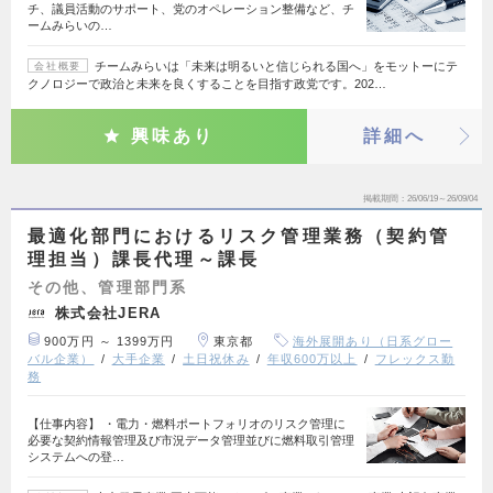
チ、議員活動のサポート、党のオペレーション整備など、チ
ームみらいの…
チームみらいは「未来は明るいと信じられる国へ」をモットーにテ
会社概要
クノロジーで政治と未来を良くすることを目指す政党です。202…
興味あり
詳細へ
掲載期間
26/06/19～26/09/04
最適化部門におけるリスク管理業務（契約管
理担当）課長代理～課長
その他、管理部門系
株式会社JERA
900万円 ～ 1399万円
東京都
海外展開あり（日系グロー
バル企業）
大手企業
土日祝休み
年収600万以上
フレックス勤
務
【仕事内容】 ・電力・燃料ポートフォリオのリスク管理に
必要な契約情報管理及び市況データ管理並びに燃料取引管理
システムへの登…