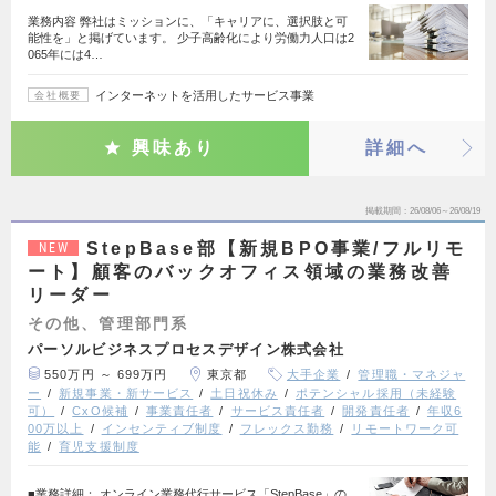
業務内容 弊社はミッションに、「キャリアに、選択肢と可
能性を」と掲げています。 少子高齢化により労働力人口は2
065年には4…
インターネットを活用したサービス事業
会社概要
興味あり
詳細へ
掲載期間
26/08/06～26/08/19
StepBase部【新規BPO事業/フルリモ
NEW
ート】顧客のバックオフィス領域の業務改善
リーダー
その他、管理部門系
パーソルビジネスプロセスデザイン株式会社
550万円 ～ 699万円
東京都
大手企業
管理職・マネジャ
ー
新規事業・新サービス
土日祝休み
ポテンシャル採用（未経験
可）
CxO候補
事業責任者
サービス責任者
開発責任者
年収6
00万以上
インセンティブ制度
フレックス勤務
リモートワーク可
能
育児支援制度
■業務詳細： オンライン業務代行サービス「StepBase」の