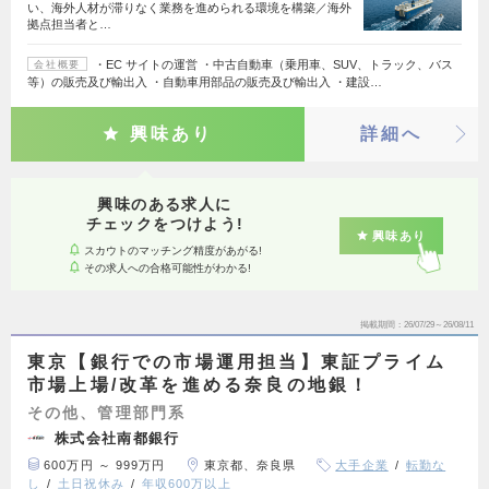
い、海外人材が滞りなく業務を進められる環境を構築／海外
拠点担当者と…
・EC サイトの運営 ・中古自動車（乗用車、SUV、トラック、バス
会社概要
等）の販売及び輸出入 ・自動車用部品の販売及び輸出入 ・建設…
興味あり
詳細へ
興味のある求人に
チェックをつけよう!
興味あり
スカウトのマッチング精度があがる!
その求人への合格可能性がわかる!
掲載期間
26/07/29～26/08/11
東京【銀行での市場運用担当】東証プライム
市場上場/改革を進める奈良の地銀！
その他、管理部門系
株式会社南都銀行
600万円 ～ 999万円
東京都、奈良県
大手企業
転勤な
し
土日祝休み
年収600万以上