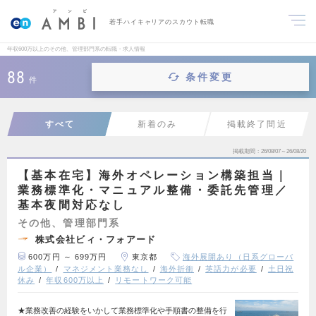
若手ハイキャリアのスカウト転職
年収600万以上のその他、管理部門系の転職・求人情報
88
条件変更
件
すべて
新着のみ
掲載終了間近
掲載期間
26/08/07～26/08/20
【基本在宅】海外オペレーション構築担当｜
業務標準化・マニュアル整備・委託先管理／
基本夜間対応なし
その他、管理部門系
株式会社ビィ・フォアード
600万円 ～ 699万円
東京都
海外展開あり（日系グローバ
ル企業）
マネジメント業務なし
海外折衝
英語力が必要
土日祝
休み
年収600万以上
リモートワーク可能
★業務改善の経験をいかして業務標準化や手順書の整備を行