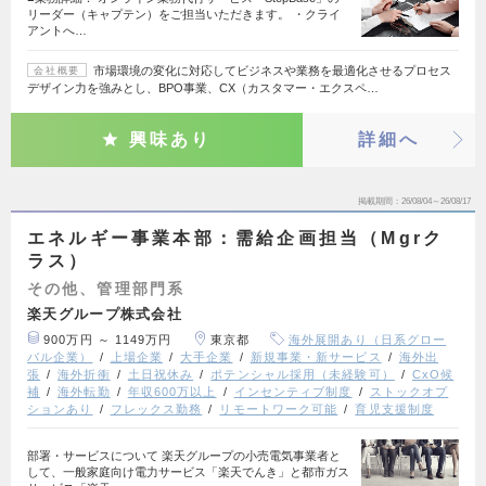
リーダー（キャプテン）をご担当いただきます。 ・クライ
アントへ…
市場環境の変化に対応してビジネスや業務を最適化させるプロセス
会社概要
デザイン力を強みとし、BPO事業、CX（カスタマー・エクスペ…
興味あり
詳細へ
掲載期間
26/08/04～26/08/17
エネルギー事業本部：需給企画担当（Mgrク
ラス）
その他、管理部門系
楽天グループ株式会社
900万円 ～ 1149万円
東京都
海外展開あり（日系グロー
バル企業）
上場企業
大手企業
新規事業・新サービス
海外出
張
海外折衝
土日祝休み
ポテンシャル採用（未経験可）
CxO候
補
海外転勤
年収600万以上
インセンティブ制度
ストックオプ
ションあり
フレックス勤務
リモートワーク可能
育児支援制度
部署・サービスについて 楽天グループの小売電気事業者と
して、一般家庭向け電力サービス「楽天でんき」と都市ガス