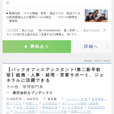
能
■ 業務内容 ・マスタ整備・管理： 商品マスタ、商流マスタ
の新規構築および運用ルールの策定。 ・フローの標準化：
「事業部 …
私たちは、「良いCommerceが、届く世界へ。」をビジョンに、ブ
会社概要
ランドのEC売上最大化をご支援するCX事業と、ECブラ…
興味あり
詳細へ
掲載期間
26/07/29～26/08/11
【バックオフィスアシスタント/第二新卒歓
迎】総務・人事・経理・営業サポート、ジェ
ネラルに活躍できる
その他、管理部門系
株式会社セブンデックス
400万円 ～ 449万円
東京都
ベンチャー企業
新規事業・
新サービス
転勤なし
土日祝休み
ポテンシャル採用（未経験
可）
社長・役員直下
事業責任者
サービス責任者
年収600万以
上
フレックス勤務
リモートワーク可能
副業してもOK