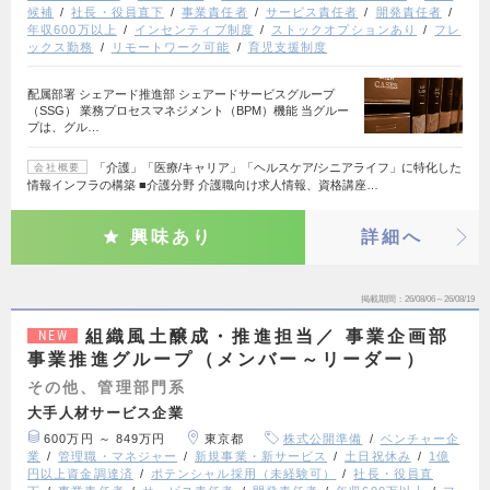
候補
社長・役員直下
事業責任者
サービス責任者
開発責任者
年収600万以上
インセンティブ制度
ストックオプションあり
フレ
ックス勤務
リモートワーク可能
育児支援制度
配属部署 シェアード推進部 シェアードサービスグループ
（SSG） 業務プロセスマネジメント（BPM）機能 当グルー
プは、グル…
「介護」「医療/キャリア」「ヘルスケア/シニアライフ」に特化した
会社概要
情報インフラの構築 ■介護分野 介護職向け求人情報、資格講座…
興味あり
詳細へ
掲載期間
26/08/06～26/08/19
組織風土醸成・推進担当／ 事業企画部
NEW
事業推進グループ（メンバー～リーダー）
その他、管理部門系
大手人材サービス企業
600万円 ～ 849万円
東京都
株式公開準備
ベンチャー企
業
管理職・マネジャー
新規事業・新サービス
土日祝休み
1億
円以上資金調達済
ポテンシャル採用（未経験可）
社長・役員直