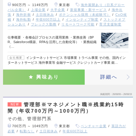
900万円 ～ 1149万円
東京都
海外展開あり（日系グロー
バル企業）
上場企業
大手企業
新規事業・新サービス
海外出
張
海外折衝
土日祝休み
ポテンシャル採用（未経験可）
CxO候
補
海外転勤
年収600万以上
インセンティブ制度
ストックオプ
ションあり
フレックス勤務
リモートワーク可能
育児支援制度
仕事概要 ・各種会計プロセスの運用業務 ・業務改善（BP
R、Salesforce構築、RPAを活用した自動化等） ・業務組織
（…
インターネットサービス 市場事業 トラベル事業 その他、国内イン
会社概要
ターネットサービス 海外事業等 金融サービス クレジットカード事業 銀…
興味あり
詳細へ
掲載期間
26/08/06～26/08/19
管理部※マネジメント職※残業約15時
NEW
間（年収700万円～1000万円）
その他、管理部門系
700万円 ～ 1049万円
東京都
ベンチャー企業
英語力が
必要
転勤なし
土日祝休み
年収600万以上