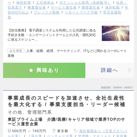
ー
海外折衝
土日祝休み
ポテンシャル採用（未経験可）
社長・
役員直下
事業責任者
サービス責任者
開発責任者
海外転勤
年
収600万以上
フレックス勤務
リモートワーク可能
育児支援制
度
【担当業務】 電子調達システムを利用した公共調達に係る
手続き全般 ・エンゲージメントチームとの入札・開札対応
に係るスケジュー…
人事、総務、経理、マーケティング、ITなどに関わるコーポレート
会社概要
業務
興味あり
詳細へ
掲載期間
26/08/04～26/08/17
事業成長のスピードを加速させ、全社生産性
を最大化する / 事業支援担当・リーダー候補
その他、管理部門系
東証プライム上場 介護/医療/キャリア領域で業界TOPのサ
ービス運営企業
500万円 ～ 749万円
東京都
海外展開あり（日系グローバ
ル企業）
上場企業
ベンチャー企業
管理職・マネジャー
新規事