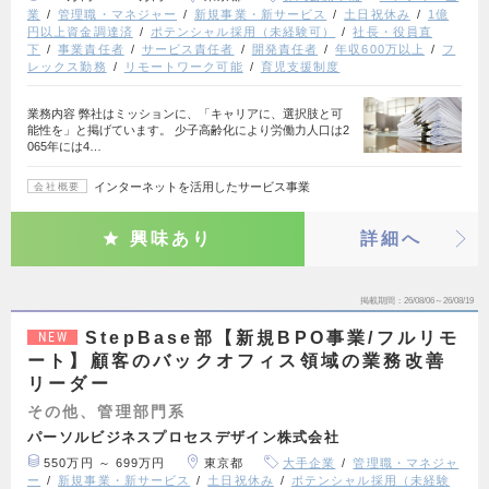
業
管理職・マネジャー
新規事業・新サービス
土日祝休み
1億
円以上資金調達済
ポテンシャル採用（未経験可）
社長・役員直
下
事業責任者
サービス責任者
開発責任者
年収600万以上
フ
レックス勤務
リモートワーク可能
育児支援制度
業務内容 弊社はミッションに、「キャリアに、選択肢と可
能性を」と掲げています。 少子高齢化により労働力人口は2
065年には4…
インターネットを活用したサービス事業
会社概要
興味あり
詳細へ
掲載期間
26/08/06～26/08/19
StepBase部【新規BPO事業/フルリモ
NEW
ート】顧客のバックオフィス領域の業務改善
リーダー
その他、管理部門系
パーソルビジネスプロセスデザイン株式会社
550万円 ～ 699万円
東京都
大手企業
管理職・マネジャ
ー
新規事業・新サービス
土日祝休み
ポテンシャル採用（未経験