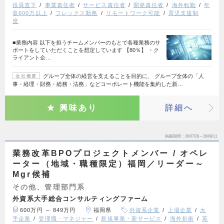
役員直下
事業責任者
サービス責任者
開発責任者
海外転勤
年
収600万以上
フレックス勤務
リモートワーク可能
育児支援制
度
■業務内容 以下を担うチームメンバーのもとで各種業務のサ
ポートをしていただくことを想定しています 【80％】 ・ク
ライアント企…
グループ全体の経営を支えることを目的に、 グループ全体の「人
会社概要
事・経理・財務・総務・法務」などコーポレート機能を集約した新…
興味あり
詳細へ
掲載期間
26/07/29～26/08/11
業務改革BPOプロジェクトメンバー / オペレ
ーター（地域・職種限定）福岡／リーダー～
Mgr候補
その他、管理部門系
外資系大手総合コンサルティングファーム
600万円 ～ 849万円
福岡県
外資系企業
上場企業
大
手企業
管理職・マネジャー
新規事業・新サービス
海外折衝
英