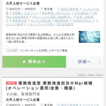
大手人材サービス企業
600万円 ～ 849万円
東京都
株式公開準備
ベンチャー企
業
管理職・マネジャー
新規事業・新サービス
土日祝休み
1億
円以上資金調達済
ポテンシャル採用（未経験可）
社長・役員直
下
事業責任者
サービス責任者
開発責任者
年収600万以上
フ
レックス勤務
リモートワーク可能
育児支援制度
業務内容 当社の主力事業である事業は、さらなる成長を実
現するために事業の変革や基盤強化を強く押し進めており、
一緒に変革を進…
インターネットを活用したサービス事業
会社概要
興味あり
詳細へ
掲載期間
26/08/06～26/08/19
業務推進室 業務推進担当※Mgr候補
NEW
(オペレーション運用/改善・構築）
その他、管理部門系
大手人材サービス企業
600万円 ～ 849万円
東京都
株式公開準備
ベンチャー企