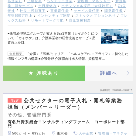
ル企業）
上場企業
ベンチャー企業
管理職・マネジャー
新規事
業・新サービス
土日祝休み
ポテンシャル採用（未経験可）
CxO
候補
社長・役員直下
事業責任者
サービス責任者
開発責任者
年収600万以上
インセンティブ制度
ストックオプションあり
フレ
ックス勤務
リモートワーク可能
育児支援制度
■販管経理第二グループが支えるSaaS事業（カイポケ）につ
いて 「カイポケ」は、介護事業者の経営改善とサービス品
質向上を目…
「介護」「医療/キャリア」「ヘルスケア/シニアライフ」に特化した
会社概要
情報インフラの構築 ■介護分野 介護職向け求人情報、資格講座…
興味あり
詳細へ
掲載期間
26/08/04～26/08/17
公共セクターの電子入札・開札等業務
NEW
担当（メンバー～リーダー）
その他、管理部門系
有名外資系総合コンサルティングファーム コーポレート部
門
500万円 ～ 699万円
東京都
大手企業
管理職・マネジャ