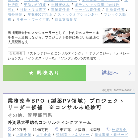
外折衝
英語力が必要
土日祝休み
ポテンシャル採用（未経験
可）
社長・役員直下
事業責任者
サービス責任者
開発責任者
海外転勤
年収600万以上
ストックオプションあり
フレックス勤
務
リモートワーク可能
育児支援制度
当社関連会社のスケジューラーとして、社内外のステークホ
ルダーと連携しながら、プロジェクト要件に基づいた最適な
人員配置を支…
「ストラテジー & コンサルティング」「 テクノロジー」「オペレー
会社概要
ションズ」「インダストリーX」「ソング」の5つの領域で…
興味あり
詳細へ
掲載期間
26/07/29～26/08/11
業務改革BPO（製薬PV領域）プロジェクト
リーダー候補 ※コンサル未経験可
その他、管理部門系
外資系大手総合コンサルティングファーム
800万円 ～ 1149万円
東京都、大阪府、福岡県
外資系企
業
上場企業
大手企業
管理職・マネジャー
新規事業・新サービ