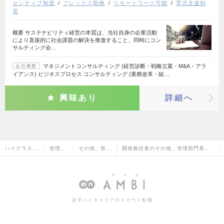
センティブ制度
フレックス勤務
リモートワーク可能
育児支援制
度
概要 サステナビリティ経営の本質は、当社自身の企業活動
により直接的に社会課題の解決を推進すること、同時にコン
サルティング会…
マネジメントコンサルティング (経営診断・戦略立案・M&A・アラ
会社概要
イアンス) ビジネスプロセス コンサルティング (業務改革・組…
興味あり
詳細へ
ハイクラス求
管理部
その他、管理
開発責任者のその他、管理部門系の
人TOP
門系
部門系
転職・求人情報一覧
若手ハイキャリアのスカウト転職