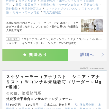
外折衝
英語力が必要
土日祝休み
ポテンシャル採用（未経験
可）
社長・役員直下
事業責任者
サービス責任者
開発責任者
海外転勤
年収600万以上
ストックオプションあり
フレックス勤
務
リモートワーク可能
育児支援制度
当社関連会社のスケジューラーとして、社内外のステークホ
ルダーと連携しながら、プロジェクト要件に基づいた最適な
人員配置を支…
「ストラテジー & コンサルティング」「 テクノロジー」「オペレー
会社概要
ションズ」「インダストリーX」「ソング」の5つの領域で…
興味あり
詳細へ
掲載期間
26/07/29～26/08/11
スケジューラー（アナリスト - シニア・アナ
リスト）※コンサル未経験可（リーダー～Mg
r候補）
その他、管理部門系
外資系大手総合コンサルティングファーム
800万円 ～ 1149万円
東京都、神奈川県
外資系企業
上
場企業
大手企業
管理職・マネジャー
新規事業・新サービス
海