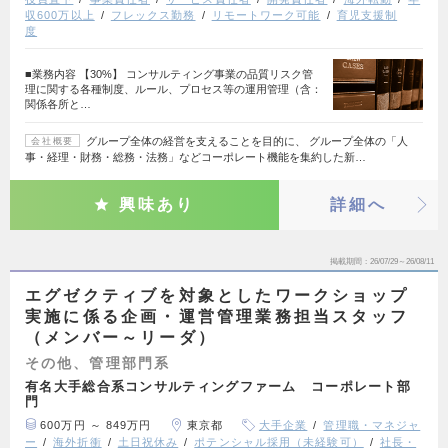
収600万以上
フレックス勤務
リモートワーク可能
育児支援制
度
■業務内容 【30%】 コンサルティング事業の品質リスク管
理に関する各種制度、ルール、プロセス等の運用管理（含：
関係各所と…
グループ全体の経営を支えることを目的に、 グループ全体の「人
会社概要
事・経理・財務・総務・法務」などコーポレート機能を集約した新…
興味あり
詳細へ
掲載期間
26/07/29～26/08/11
エグゼクティブを対象としたワークショップ
実施に係る企画・運営管理業務担当スタッフ
（メンバー～リーダ）
その他、管理部門系
有名大手総合系コンサルティングファーム コーポレート部
門
600万円 ～ 849万円
東京都
大手企業
管理職・マネジャ
ー
海外折衝
土日祝休み
ポテンシャル採用（未経験可）
社長・