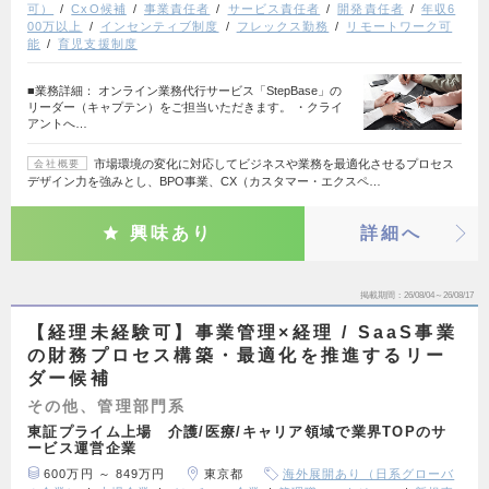
可）
CxO候補
事業責任者
サービス責任者
開発責任者
年収6
00万以上
インセンティブ制度
フレックス勤務
リモートワーク可
能
育児支援制度
■業務詳細： オンライン業務代行サービス「StepBase」の
リーダー（キャプテン）をご担当いただきます。 ・クライ
アントへ…
市場環境の変化に対応してビジネスや業務を最適化させるプロセス
会社概要
デザイン力を強みとし、BPO事業、CX（カスタマー・エクスペ…
興味あり
詳細へ
掲載期間
26/08/04～26/08/17
【経理未経験可】事業管理×経理 / SaaS事業
の財務プロセス構築・最適化を推進するリー
ダー候補
その他、管理部門系
東証プライム上場 介護/医療/キャリア領域で業界TOPのサ
ービス運営企業
600万円 ～ 849万円
東京都
海外展開あり（日系グローバ