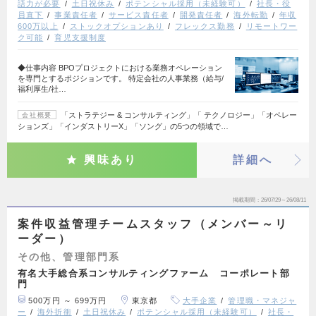
語力が必要
土日祝休み
ポテンシャル採用（未経験可）
社長・役
員直下
事業責任者
サービス責任者
開発責任者
海外転勤
年収
600万以上
ストックオプションあり
フレックス勤務
リモートワー
ク可能
育児支援制度
◆仕事内容 BPOプロジェクトにおける業務オペレーション
を専門とするポジションです。 特定会社の人事業務（給与/
福利厚生/社…
「ストラテジー & コンサルティング」「 テクノロジー」「オペレー
会社概要
ションズ」「インダストリーX」「ソング」の5つの領域で…
興味あり
詳細へ
掲載期間
26/07/29～26/08/11
案件収益管理チームスタッフ（メンバー～リ
ーダー）
その他、管理部門系
有名大手総合系コンサルティングファーム コーポレート部
門
500万円 ～ 699万円
東京都
大手企業
管理職・マネジャ
ー
海外折衝
土日祝休み
ポテンシャル採用（未経験可）
社長・