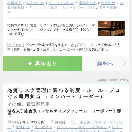
役員直下
事業責任者
サービス責任者
開発責任者
海外転勤
年
収600万以上
フレックス勤務
リモートワーク可能
育児支援制
度
職員のアサイン管理・リソース管理業務においてパフォーマ
ンスを発揮いただくポジションです。 ■業務内容 【50％】
PJに必要な…
グループ全体の経営を支えることを目的に、 グループ全体の「人
会社概要
事・経理・財務・総務・法務」などコーポレート機能を集約した新…
興味あり
詳細へ
掲載期間
26/07/29～26/08/11
品質リスク管理に関わる制度・ルール・プロ
セス運用担当 （メンバー～リーダー）
その他、管理部門系
有名大手総合系コンサルティングファーム コーポレート部
門
600万円 ～ 899万円
東京都
大手企業
管理職・マネジャ
ー
海外折衝
土日祝休み
ポテンシャル採用（未経験可）
社長・
役員直下
事業責任者
サービス責任者
開発責任者
海外転勤
年