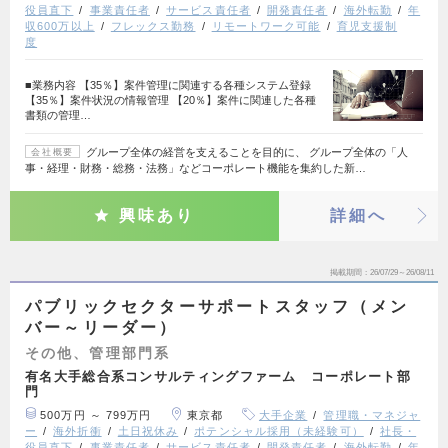
役員直下
事業責任者
サービス責任者
開発責任者
海外転勤
年
収600万以上
フレックス勤務
リモートワーク可能
育児支援制
度
■業務内容 【35％】案件管理に関連する各種システム登録
【35％】案件状況の情報管理 【20％】案件に関連した各種
書類の管理…
グループ全体の経営を支えることを目的に、 グループ全体の「人
会社概要
事・経理・財務・総務・法務」などコーポレート機能を集約した新…
興味あり
詳細へ
掲載期間
26/07/29～26/08/11
パブリックセクターサポートスタッフ（メン
バー～リーダー）
その他、管理部門系
有名大手総合系コンサルティングファーム コーポレート部
門
500万円 ～ 799万円
東京都
大手企業
管理職・マネジャ
ー
海外折衝
土日祝休み
ポテンシャル採用（未経験可）
社長・
役員直下
事業責任者
サービス責任者
開発責任者
海外転勤
年