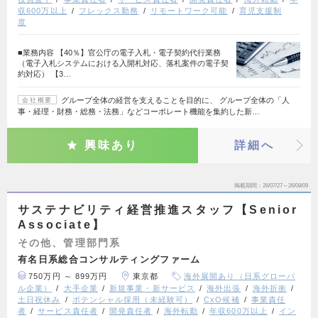
収600万以上
フレックス勤務
リモートワーク可能
育児支援制
度
■業務内容 【40％】官公庁の電子入札・電子契約代行業務
（電子入札システムにおける入開札対応、落札案件の電子契
約対応） 【3…
グループ全体の経営を支えることを目的に、 グループ全体の「人
会社概要
事・経理・財務・総務・法務」などコーポレート機能を集約した新…
興味あり
詳細へ
掲載期間
26/07/27～26/08/09
サステナビリティ経営推進スタッフ【Senior
Associate】
その他、管理部門系
有名日系総合コンサルティングファーム
750万円 ～ 899万円
東京都
海外展開あり（日系グローバ
ル企業）
大手企業
新規事業・新サービス
海外出張
海外折衝
土日祝休み
ポテンシャル採用（未経験可）
CxO候補
事業責任
者
サービス責任者
開発責任者
海外転勤
年収600万以上
イン