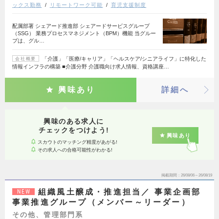
ックス勤務
リモートワーク可能
育児支援制度
配属部署 シェアード推進部 シェアードサービスグループ
（SSG） 業務プロセスマネジメント（BPM）機能 当グルー
プは、グル…
「介護」「医療/キャリア」「ヘルスケア/シニアライフ」に特化した
会社概要
情報インフラの構築 ■介護分野 介護職向け求人情報、資格講座…
興味あり
詳細へ
興味のある求人に
チェックをつけよう!
興味あり
スカウトのマッチング精度があがる!
その求人への合格可能性がわかる!
掲載期間
26/08/06～26/08/19
組織風土醸成・推進担当／ 事業企画部
NEW
事業推進グループ（メンバー～リーダー）
その他、管理部門系