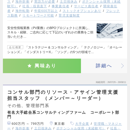
ス
海外折衝
英語力が必要
土日祝休み
ポテンシャル採用（未経
験可）
社長・役員直下
事業責任者
サービス責任者
開発責任
者
海外転勤
年収600万以上
ストックオプションあり
フレック
ス勤務
リモートワーク可能
育児支援制度
安全性情報業務（PV業務）のBPOプロジェクトに所属し、
スキル・経験、ご志向に応じて下記のいずれかの業務をご担
当いただき…
「ストラテジー & コンサルティング」「 テクノロジー」「オペレー
会社概要
ションズ」「インダストリーX」「ソング」の5つの領域で…
興味あり
詳細へ
掲載期間
26/07/29～26/08/11
コンサル部門のリソース・アサイン管理支援
担当スタッフ （メンバー～リーダー）
その他、管理部門系
有名大手総合系コンサルティングファーム コーポレート部
門
600万円 ～ 799万円
東京都
大手企業
管理職・マネジャ
ー
海外折衝
土日祝休み
ポテンシャル採用（未経験可）
社長・