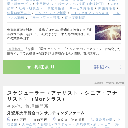
業・新サービス
土日祝休み
ポテンシャル採用（未経験可）
CxO
候補
社長・役員直下
事業責任者
サービス責任者
開発責任者
年収600万以上
インセンティブ制度
ストックオプションあり
フレ
ックス勤務
リモートワーク可能
育児支援制度
全事業領域を対象に、業務プロセスの最適化を推進する「事
業推進の要」を担っていただきます。 私たちの役割は、既
存の業務を回す…
「介護」「医療/キャリア」「ヘルスケア/シニアライフ」に特化した
会社概要
情報インフラの構築 ■介護分野 介護職向け求人情報、資格講座…
興味あり
詳細へ
掲載期間
26/07/29～26/08/11
スケジューラー（アナリスト - シニア・アナ
リスト）（Mgrクラス）
その他、管理部門系
外資系大手総合コンサルティングファーム
1100万円 ～ 1549万円
東京都、神奈川県
外資系企業
上
場企業
大手企業
管理職・マネジャー
新規事業・新サービス
海