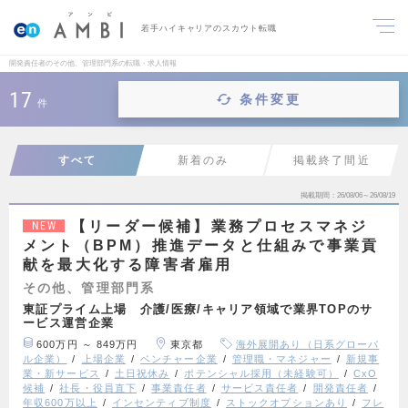
若手ハイキャリアのスカウト転職
開発責任者のその他、管理部門系の転職・求人情報
17
条件変更
件
すべて
新着のみ
掲載終了間近
掲載期間
26/08/06～26/08/19
【リーダー候補】業務プロセスマネジ
NEW
メント（BPM）推進データと仕組みで事業貢
献を最大化する障害者雇用
その他、管理部門系
東証プライム上場 介護/医療/キャリア領域で業界TOPのサ
ービス運営企業
600万円 ～ 849万円
東京都
海外展開あり（日系グローバ
ル企業）
上場企業
ベンチャー企業
管理職・マネジャー
新規事
業・新サービス
土日祝休み
ポテンシャル採用（未経験可）
CxO
候補
社長・役員直下
事業責任者
サービス責任者
開発責任者
年収600万以上
インセンティブ制度
ストックオプションあり
フレ