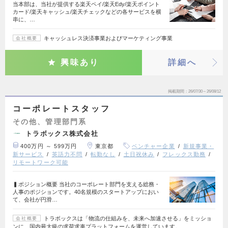
当本部は、当社が提供する楽天ペイ/楽天Edy/楽天ポイント
カード/楽天キャッシュ/楽天チェックなどの各サービスを横
串に、…
キャッシュレス決済事業およびマーケティング事業
会社概要
興味あり
詳細へ
掲載期間
26/07/30～26/08/12
コーポレートスタッフ
その他、管理部門系
トラボックス株式会社
400万円 ～ 599万円
東京都
ベンチャー企業
新規事業・
新サービス
英語力不問
転勤なし
土日祝休み
フレックス勤務
リモートワーク可能
▍ポジション概要 当社のコーポレート部門を支える総務・
人事のポジションです。40名規模のスタートアップにおい
て、会社が円滑…
トラボックスは「物流の仕組みを、未来へ加速させる」をミッショ
会社概要
ンに、国内最大級の求荷求車プラットフォームを運営しています。…