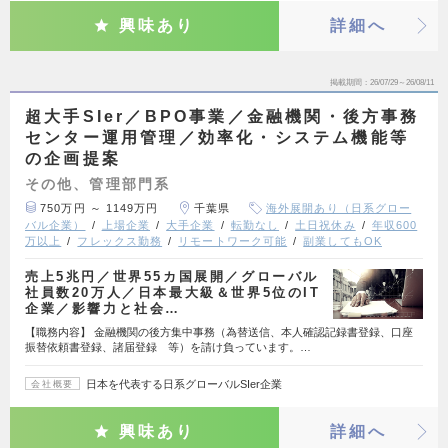
興味あり
詳細へ
掲載期間
26/07/29～26/08/11
超大手SIer／BPO事業／金融機関・後方事務
センター運用管理／効率化・システム機能等
の企画提案
その他、管理部門系
750万円 ～ 1149万円
千葉県
海外展開あり（日系グロー
バル企業）
上場企業
大手企業
転勤なし
土日祝休み
年収600
万以上
フレックス勤務
リモートワーク可能
副業してもOK
売上5兆円／世界55カ国展開／グローバル
社員数20万人／日本最大級＆世界5位のIT
企業／影響力と社会…
【職務内容】 金融機関の後方集中事務（為替送信、本人確認記録書登録、口座
振替依頼書登録、諸届登録 等）を請け負っています。…
日本を代表する日系グローバルSIer企業
会社概要
興味あり
詳細へ