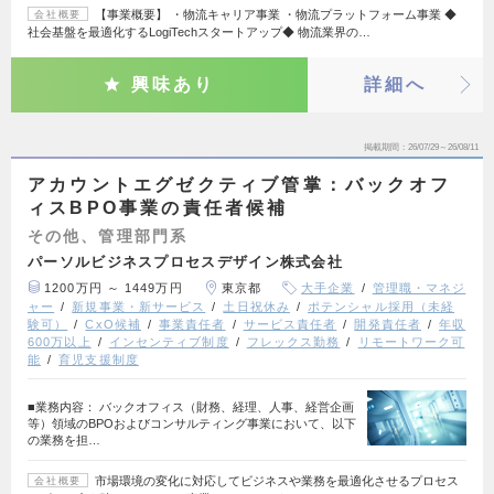
【事業概要】 ・物流キャリア事業 ・物流プラットフォーム事業 ◆
会社概要
社会基盤を最適化するLogiTechスタートアップ◆ 物流業界の…
興味あり
詳細へ
掲載期間
26/07/29～26/08/11
アカウントエグゼクティブ管掌：バックオフ
ィスBPO事業の責任者候補
その他、管理部門系
パーソルビジネスプロセスデザイン株式会社
1200万円 ～ 1449万円
東京都
大手企業
管理職・マネジ
ャー
新規事業・新サービス
土日祝休み
ポテンシャル採用（未経
験可）
CxO候補
事業責任者
サービス責任者
開発責任者
年収
600万以上
インセンティブ制度
フレックス勤務
リモートワーク可
能
育児支援制度
■業務内容： バックオフィス（財務、経理、人事、経営企画
等）領域のBPOおよびコンサルティング事業において、以下
の業務を担…
市場環境の変化に対応してビジネスや業務を最適化させるプロセス
会社概要