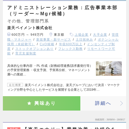
アドミニストレーション業務：広告事業本部
（リーダー～Mgr候補）
その他、管理部門系
楽天ペイメント株式会社
600万円 ～ 949万円
東京都
上場企業
大手企業
管理
職・マネジャー
新規事業・新サービス
土日祝休み
ポテンシャル
採用（未経験可）
CxO候補
年収600万以上
インセンティブ制
度
ストックオプションあり
フレックス勤務
リモートワーク可
能
育児支援制度
具体的な仕事内容 ・PL 作成（財務経理連携/請求書発行等）
の予実管理業務 ・収支予測、予実再分析、マネージメント
層への業績…
楽天ペイメント株式会社は、楽天グループにおいて決済・マーケテ
会社概要
ィング分野を中心としたサービスを展開する企業として2019年…
興味あり
詳細へ
掲載期間
26/08/04～26/08/17