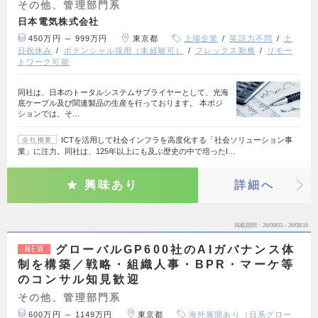
その他、管理部門系
日本電気株式会社
450万円 ～ 999万円
東京都
上場企業
英語力不問
土
日祝休み
ポテンシャル採用（未経験可）
フレックス勤務
リモー
トワーク可能
同社は、日本のトータルシステムサプライヤーとして、光海
底ケーブル及び関連製品の生産を行っております。 本ポジ
ションでは、そ…
ICTを活用して社会インフラを高度化する「社会ソリューション事
会社概要
業」に注力。同社は、125年以上にも及ぶ歴史の中で培ったI…
興味あり
詳細へ
掲載期間
26/08/03～26/08/16
グローバルGP600社のAIガバナンス体
NEW
制を構築／戦略・組織人事・BPR・マーケ等
のコンサル知見歓迎
その他、管理部門系
600万円 ～ 1149万円
東京都
海外展開あり（日系グロー