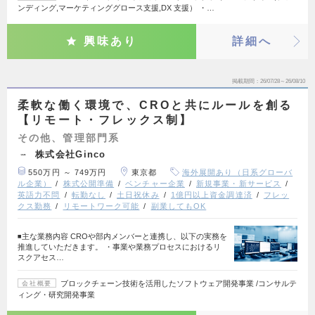
ンディング,マーケティンググロース支援,DX 支援） ・…
興味あり
詳細へ
掲載期間
26/07/28～26/08/10
柔軟な働く環境で、CROと共にルールを創る
【リモート・フレックス制】
その他、管理部門系
株式会社Ginco
550万円 ～ 749万円
東京都
海外展開あり（日系グローバ
ル企業）
株式公開準備
ベンチャー企業
新規事業・新サービス
英語力不問
転勤なし
土日祝休み
1億円以上資金調達済
フレッ
クス勤務
リモートワーク可能
副業してもOK
◾️主な業務内容 CROや部内メンバーと連携し、以下の実務を
推進していただきます。 ・事業や業務プロセスにおけるリ
スクアセス…
ブロックチェーン技術を活用したソフトウェア開発事業 /コンサルテ
会社概要
ィング・研究開発事業