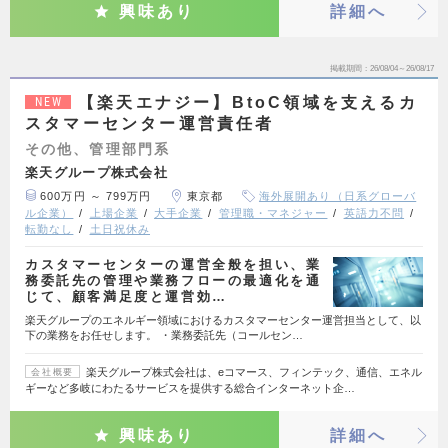
興味あり
詳細へ
掲載期間
26/08/04～26/08/17
【楽天エナジー】BtoC領域を支えるカ
NEW
スタマーセンター運営責任者
その他、管理部門系
楽天グループ株式会社
600万円 ～ 799万円
東京都
海外展開あり（日系グローバ
ル企業）
上場企業
大手企業
管理職・マネジャー
英語力不問
転勤なし
土日祝休み
カスタマーセンターの運営全般を担い、業
務委託先の管理や業務フローの最適化を通
じて、顧客満足度と運営効…
楽天グループのエネルギー領域におけるカスタマーセンター運営担当として、以
下の業務をお任せします。 ・業務委託先（コールセン…
楽天グループ株式会社は、eコマース、フィンテック、通信、エネル
会社概要
ギーなど多岐にわたるサービスを提供する総合インターネット企…
興味あり
詳細へ