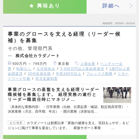
興味あり
詳細へ
掲載期間
26/05/05～26/10/18
事業のグロースを支える経理（リーダー候
補）を募集
その他、管理部門系
株式会社カラダノート
500万円 ～ 749万円
東京都
上場企業
ベンチャー企
業
転勤なし
土日祝休み
3,000万円以上資金調達済
1億円以上資
金調達済
20代役員在籍
年収600万以上
フレックス勤務
リモー
トワーク可能
育児支援制度
事業グロースの基盤を支える経理リーダー
職候補を募集します。 経理実務の遂行と
リーダー職就任時にマネジメ…
〈具体的な業務内容〉 ・日常業務（出納、伝票起票・確認、勘定残高管理） ・
決算業務（月次、四半期、年次） ・開示業務（決算短信…
カラダノートは創業以来「家族の健康を支え、笑顔をふやす」をビ
会社概要
ジョンに掲げて事業を宴会しています。 家族サポート事業 …