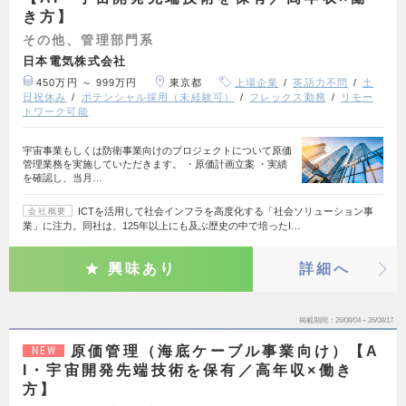
き方】
その他、管理部門系
日本電気株式会社
450万円 ～ 999万円
東京都
上場企業
英語力不問
土
日祝休み
ポテンシャル採用（未経験可）
フレックス勤務
リモー
トワーク可能
宇宙事業もしくは防衛事業向けのプロジェクトについて原価
管理業務を実施していただきます。 ・原価計画立案 ・実績
を確認し、当月…
ICTを活用して社会インフラを高度化する「社会ソリューション事
会社概要
業」に注力。同社は、125年以上にも及ぶ歴史の中で培ったI…
興味あり
詳細へ
掲載期間
26/08/04～26/08/17
原価管理（海底ケーブル事業向け）【A
NEW
I・宇宙開発先端技術を保有／高年収×働き
方】