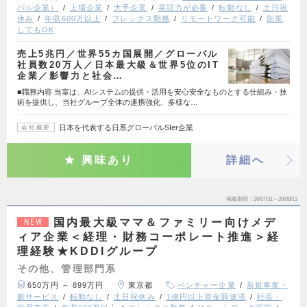
バル企業）
上場企業
大手企業
英語力が必要
転勤なし
土日祝
休み
年収600万以上
フレックス勤務
リモートワーク可能
副業
してもOK
売上5兆円／世界55カ国展開／グローバル
社員数20万人／日本最大級＆世界5位のIT
企業／影響力と社会…
■職務内容 当室は、AIシステムの提供・活用を安心安全なものとする仕組み・技
術を提供し、当社グループ全体の連携強化、多様な…
日本を代表する日系グローバルSIer企業
会社概要
興味あり
詳細へ
掲載期間
26/07/31～26/08/13
国内最大級ママ＆ファミリー向けメデ
NEW
ィア企業＜経理・財務コーポレート推進＞経
理経験★KDDIグループ
その他、管理部門系
650万円 ～ 899万円
東京都
ベンチャー企業
新規事業・
新サービス
転勤なし
土日祝休み
1億円以上資金調達済
社長・