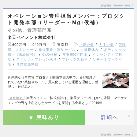
掲載期間
26/08/04～26/08/17
オペレーション管理担当メンバー：プロダク
ト開発本部（リーダー～Mgr候補）
その他、管理部門系
楽天ペイメント株式会社
600万円 ～ 949万円
東京都
上場企業
大手企業
管理
職・マネジャー
新規事業・新サービス
土日祝休み
ポテンシャル
採用（未経験可）
CxO候補
年収600万以上
インセンティブ制
度
ストックオプションあり
フレックス勤務
リモートワーク可
能
育児支援制度
具体的な仕事内容 プロダクト開発本部の中で、まだ整理さ
れていない業務やルール、属人化している運用を理解し、整
理し、仕組みと…
楽天ペイメント株式会社は、楽天グループにおいて決済・マーケテ
会社概要
ィング分野を中心としたサービスを展開する企業として2019年…
興味あり
詳細へ
掲載期間
26/08/04～26/08/17