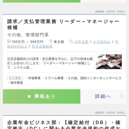
掲載期間
26/07/29～26/08/11
請求／支払管理業務 リーダー～マネージャー
候補
その他、管理部門系
700万円 ～ 999万円
東京都
大手企業
土日祝休み
年
収600万以上
育児支援制度
出店店舗様向けの請求・支払業務を中心に、以下の領域を幅
広くお任せいたします。 リーダー～マネージャー候補とし
て、システム改…
・市場事業 ・トラベル事業 ・その他、国内インターネットサービス
会社概要
・海外事業
興味あり
詳細へ
掲載期間
26/07/29～26/08/11
企業年金ビジネス部：【確定給付（DB）・確
定拠出（DC）に関わる企業年金規約の作成お