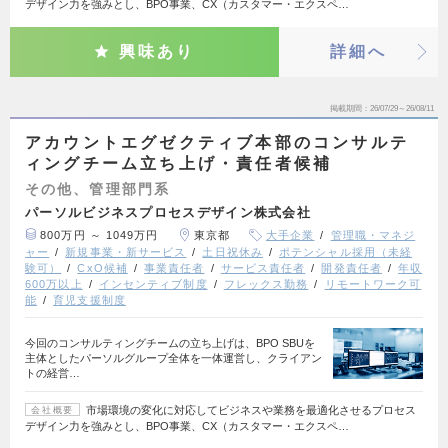
デザイン力を強みとし、BPO事業、CX（カスタマー・エクスペ…
興味あり
詳細へ
掲載期間
26/07/29～26/08/11
アカウントエグゼクティブ本部のコンサルテ
ィングチーム立ち上げ・責任者候補
その他、管理部門系
パーソルビジネスプロセスデザイン株式会社
800万円 ～ 1049万円
東京都
大手企業
管理職・マネジ
ャー
新規事業・新サービス
土日祝休み
ポテンシャル採用（未経
験可）
CxO候補
事業責任者
サービス責任者
開発責任者
年収
600万以上
インセンティブ制度
フレックス勤務
リモートワーク可
能
育児支援制度
今回のコンサルティングチームの立ち上げは、BPO SBUを
主体としたパーソルグループ全体を一体運営し、クライアン
トの経営…
市場環境の変化に対応してビジネスや業務を最適化させるプロセス
会社概要
デザイン力を強みとし、BPO事業、CX（カスタマー・エクスペ…