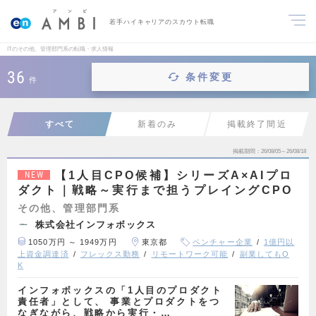
若手ハイキャリアのスカウト転職
ITのその他、管理部門系の転職・求人情報
36
条件変更
件
すべて
新着のみ
掲載終了間近
掲載期間
26/08/05～26/08/18
【1人目CPO候補】シリーズA×AIプロ
NEW
ダクト｜戦略～実行まで担うプレイングCPO
その他、管理部門系
株式会社インフォボックス
1050万円 ～ 1949万円
東京都
ベンチャー企業
1億円以
上資金調達済
フレックス勤務
リモートワーク可能
副業してもO
K
インフォボックスの「1人目のプロダクト
責任者」として、 事業とプロダクトをつ
なぎながら、戦略から実行・…