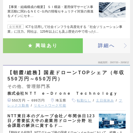
【事業・組織構成の概要】 ＳＩ構築・運用保守サービス事
業活動に関わるＮＥＣ-Ｇ内の情報セキュリテイ対策の推進
をメインにセキ…
ICTを活用して社会インフラを高度化する「社会ソリューション事
会社概要
業」に注力。同社は、125年以上にも及ぶ歴史の中で培ったI…
興味あり
詳細へ
掲載期間
26/07/30～26/08/12
【朝霞/総務】国産ドローンTOPシェア（年収
550万円～650万円）
その他、管理部門系
株式会社ＮＴＴ ｅ－Ｄｒｏｎｅ Ｔｅｃｈｎｏｌｏｇｙ
550万円 ～ 699万円
埼玉県
転勤なし
土日祝休み
フ
レックス勤務
リモートワーク可能
NTT東日本のグループ会社／年間休日123
日／需要拡大中の産業用ドローン分野 社
会課題の解決に資するド…
【期待する役割】 NTTグループ発の国産ドローンメーカーにおいて、総務・人