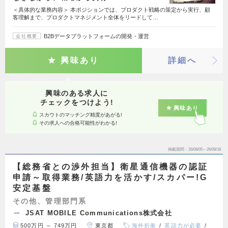
＜具体的な業務内容＞ 本ポジションでは、プロダクト戦略の策定から実行、顧
客理解まで、プロダクトマネジメント全体をリードして…
B2Bデータプラットフォームの開発・運営
会社概要
興味あり
詳細へ
興味のある求人に
チェックをつけよう!
興味あり
スカウトのマッチング精度があがる!
その求人への合格可能性がわかる!
掲載期間
26/08/05～26/08/18
【総務省との渉外担当】衛星通信機器の認証
申請～取得業務/英語力を活かす/スカパー!G
安定基盤
その他、管理部門系
JSAT MOBILE Communications株式会社
500万円 ～ 749万円
東京都
海外折衝
英語力が必要