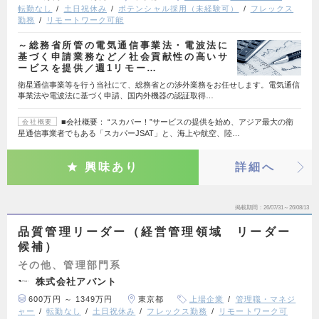
転勤なし
土日祝休み
ポテンシャル採用（未経験可）
フレックス
勤務
リモートワーク可能
～総務省所管の電気通信事業法・電波法に
基づく申請業務など／社会貢献性の高いサ
ービスを提供／週1リモー…
衛星通信事業等を行う当社にて、総務省との渉外業務をお任せします。電気通信
事業法や電波法に基づく申請、国内外機器の認証取得…
■会社概要： “スカパー！”サービスの提供を始め、アジア最大の衛
会社概要
星通信事業者でもある「スカパーJSAT」と、海上や航空、陸…
興味あり
詳細へ
掲載期間
26/07/31～26/08/13
品質管理リーダー（経営管理領域 リーダー
候補）
その他、管理部門系
株式会社アバント
600万円 ～ 1349万円
東京都
上場企業
管理職・マネジ
ャー
転勤なし
土日祝休み
フレックス勤務
リモートワーク可