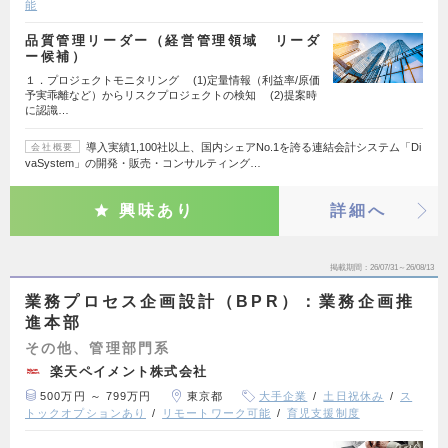
能
品質管理リーダー（経営管理領域 リーダ
ー候補）
１．プロジェクトモニタリング (1)定量情報（利益率/原価
予実乖離など）からリスクプロジェクトの検知 (2)提案時
に認識…
導入実績1,100社以上、国内シェアNo.1を誇る連結会計システム「Di
会社概要
vaSystem」の開発・販売・コンサルティング…
興味あり
詳細へ
掲載期間
26/07/31～26/08/13
業務プロセス企画設計（BPR）：業務企画推
進本部
その他、管理部門系
楽天ペイメント株式会社
500万円 ～ 799万円
東京都
大手企業
土日祝休み
ス
トックオプションあり
リモートワーク可能
育児支援制度