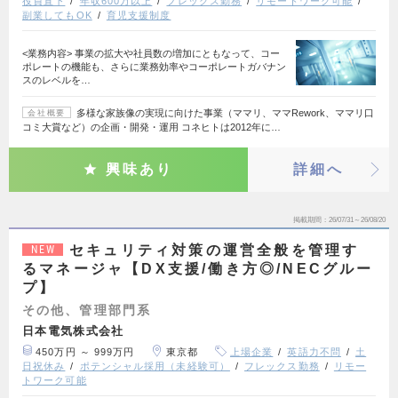
役員直下
年収600万以上
フレックス勤務
リモートワーク可能
副業してもOK
育児支援制度
<業務内容> 事業の拡大や社員数の増加にともなって、コー
ポレートの機能も、さらに業務効率やコーポレートガバナン
スのレベルを…
多様な家族像の実現に向けた事業（ママリ、ママRework、ママリ口
会社概要
コミ大賞など）の企画・開発・運用 コネヒトは2012年に…
興味あり
詳細へ
掲載期間
26/07/31～26/08/20
セキュリティ対策の運営全般を管理す
NEW
るマネージャ【DX支援/働き方◎/NECグルー
プ】
その他、管理部門系
日本電気株式会社
450万円 ～ 999万円
東京都
上場企業
英語力不問
土
日祝休み
ポテンシャル採用（未経験可）
フレックス勤務
リモー
トワーク可能