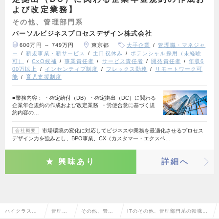
よび改定業務】
その他、管理部門系
パーソルビジネスプロセスデザイン株式会社
600万円 ～ 749万円
東京都
大手企業
管理職・マネジャ
ー
新規事業・新サービス
土日祝休み
ポテンシャル採用（未経験
可）
CxO候補
事業責任者
サービス責任者
開発責任者
年収6
00万以上
インセンティブ制度
フレックス勤務
リモートワーク可
能
育児支援制度
■業務内容： ・確定給付（DB）・確定拠出（DC）に関わる
企業年金規約の作成および改定業務 ・労使合意に基づく規
約内容の…
市場環境の変化に対応してビジネスや業務を最適化させるプロセス
会社概要
デザイン力を強みとし、BPO事業、CX（カスタマー・エクスペ…
興味あり
詳細へ
ハイクラス求
管理部
その他、管理
ITのその他、管理部門系の転職・