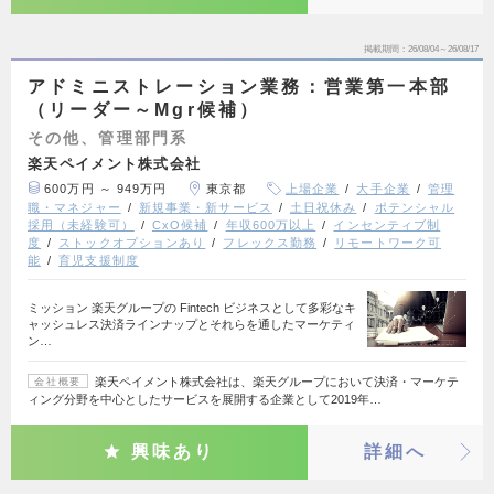
掲載期間
26/08/04～26/08/17
アドミニストレーション業務：営業第一本部
（リーダー～Mgr候補）
その他、管理部門系
楽天ペイメント株式会社
600万円 ～ 949万円
東京都
上場企業
大手企業
管理
職・マネジャー
新規事業・新サービス
土日祝休み
ポテンシャル
採用（未経験可）
CxO候補
年収600万以上
インセンティブ制
度
ストックオプションあり
フレックス勤務
リモートワーク可
能
育児支援制度
ミッション 楽天グループの Fintech ビジネスとして多彩なキ
ャッシュレス決済ラインナップとそれらを通したマーケティ
ン…
楽天ペイメント株式会社は、楽天グループにおいて決済・マーケテ
会社概要
ィング分野を中心としたサービスを展開する企業として2019年…
興味あり
詳細へ