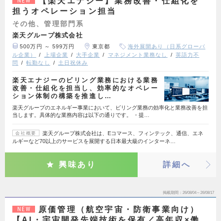
【楽天エナジー】業務改善・仕組化を
NEW
担うオペレーション担当
その他、管理部門系
楽天グループ株式会社
500万円 ～ 599万円
東京都
海外展開あり（日系グローバ
ル企業）
上場企業
大手企業
マネジメント業務なし
英語力不
問
転勤なし
土日祝休み
楽天エナジーのビリング業務における業務
改善・仕組化を担当し、効率的なオペレー
ション体制の構築を推進し…
楽天グループのエネルギー事業において、ビリング業務の効率化と業務改善を担
当します。具体的な業務内容は以下の通りです。 ・提…
楽天グループ株式会社は、Eコマース、フィンテック、通信、エネ
会社概要
ルギーなど70以上のサービスを展開する日本最大級のインターネ…
興味あり
詳細へ
掲載期間
26/08/04～26/08/17
原価管理（航空宇宙・防衛事業向け）
NEW
【AI・宇宙開発先端技術を保有／高年収×働