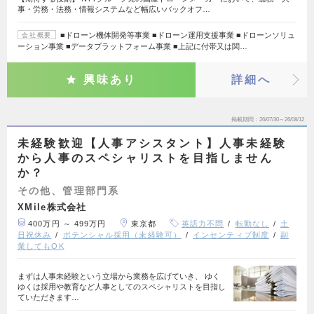
事・労務・法務・情報システムなど幅広いバックオフ…
■ドローン機体開発等事業 ■ドローン運用支援事業 ■ドローンソリュ
会社概要
ーション事業 ■データプラットフォーム事業 ■上記に付帯又は関…
興味あり
詳細へ
掲載期間
26/07/30～26/08/12
未経験歓迎【人事アシスタント】人事未経験
から人事のスペシャリストを目指しません
か？
その他、管理部門系
XMile株式会社
400万円 ～ 499万円
東京都
英語力不問
転勤なし
土
日祝休み
ポテンシャル採用（未経験可）
インセンティブ制度
副
業してもOK
まずは人事未経験という立場から業務を広げていき、 ゆく
ゆくは採用や教育など人事としてのスペシャリストを目指し
ていただきます…