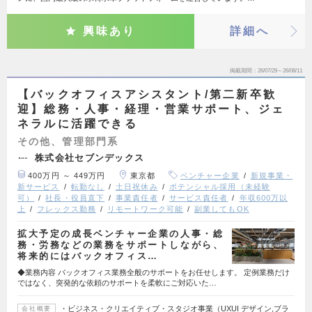
興味あり
詳細へ
掲載期間
26/07/29～26/08/11
【バックオフィスアシスタント/第二新卒歓
迎】総務・人事・経理・営業サポート、ジェ
ネラルに活躍できる
その他、管理部門系
株式会社セブンデックス
400万円 ～ 449万円
東京都
ベンチャー企業
新規事業・
新サービス
転勤なし
土日祝休み
ポテンシャル採用（未経験
可）
社長・役員直下
事業責任者
サービス責任者
年収600万以
上
フレックス勤務
リモートワーク可能
副業してもOK
拡大予定の成長ベンチャー企業の人事・総
務・労務などの業務をサポートしながら、
将来的にはバックオフィス…
◆業務内容 バックオフィス業務全般のサポートをお任せします。 定例業務だけ
ではなく、突発的な依頼のサポートを柔軟にご対応いた…
・ビジネス・クリエイティブ・スタジオ事業（UXUI デザイン,ブラ
会社概要