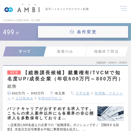
若手ハイキャリアのスカウト転職
土日祝休みの総務の転職・求人情報
499
条件変更
件
すべて
新着のみ
掲載終了間近
掲載期間
26/08/10～26/08/23
【総務課長候補】裁量権有/TVCMで知
NEW
名度UP/成長企業（年収600万円～800万円）
総務
600万円 ～ 849万円
埼玉県
大手企業
管理職・マネジャ
ー
土日祝休み
年収600万以上
パソナキャリアがおすすめする求人です。
こちらの求人案件以外にも各業界の非公開
求人を多数保有しておりま…
＼従業員1,600名超えの企業での『総務課長』ポジションです／ 【期待する役
割】 木造注文住宅事業を中核に事業領域を拡大し、…