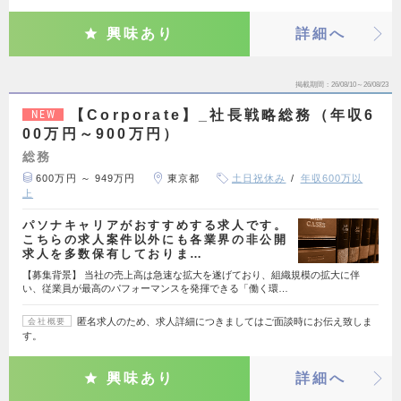
興味あり
詳細へ
掲載期間
26/08/10～26/08/23
【Corporate】_社長戦略総務（年収6
NEW
00万円～900万円）
総務
600万円 ～ 949万円
東京都
土日祝休み
年収600万以
上
パソナキャリアがおすすめする求人です。
こちらの求人案件以外にも各業界の非公開
求人を多数保有しておりま…
【募集背景】 当社の売上高は急速な拡大を遂げており、組織規模の拡大に伴
い、従業員が最高のパフォーマンスを発揮できる「働く環…
匿名求人のため、求人詳細につきましてはご面談時にお伝え致しま
会社概要
す。
興味あり
詳細へ