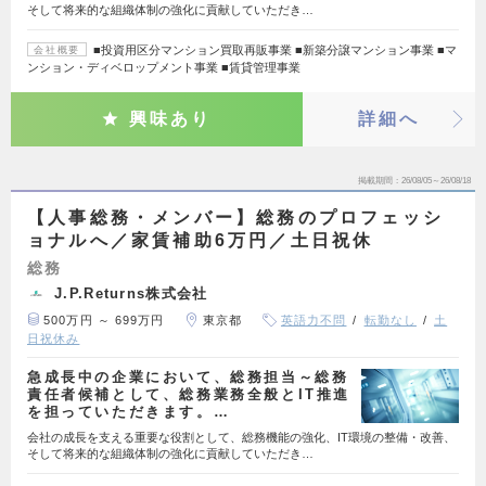
そして将来的な組織体制の強化に貢献していただき…
■投資用区分マンション買取再販事業 ■新築分譲マンション事業 ■マ
会社概要
ンション・ディベロップメント事業 ■賃貸管理事業
興味あり
詳細へ
掲載期間
26/08/05～26/08/18
【人事総務・メンバー】総務のプロフェッシ
ョナルへ／家賃補助6万円／土日祝休
総務
J.P.Returns株式会社
500万円 ～ 699万円
東京都
英語力不問
転勤なし
土
日祝休み
急成長中の企業において、総務担当～総務
責任者候補として、総務業務全般とIT推進
を担っていただきます。…
会社の成長を支える重要な役割として、総務機能の強化、IT環境の整備・改善、
そして将来的な組織体制の強化に貢献していただき…