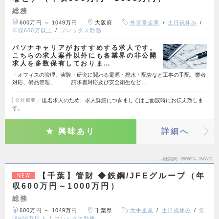
総務
600万円 ～ 1049万円
大阪府
外資系企業
土日祝休み
年収600万以上
フレックス勤務
パソナキャリアがおすすめする求人です。
こちらの求人案件以外にも各業界の非公開
求人を多数保有しておりま…
・オフィスの管理、実験・研究に関わる電源・排水・配管など工事の手配、業者
対応、備品管理、 請求書対応及び安全衛生など…
匿名求人のため、求人詳細につきましてはご面談時にお伝え致しま
会社概要
す。
興味あり
詳細へ
掲載期間
26/08/10～26/08/23
【千葉】管財 ◆鉄鋼/JFEグループ（年
NEW
収600万円～1000万円）
総務
600万円 ～ 1049万円
千葉県
大手企業
土日祝休み
年
収600万以上
フレックス勤務