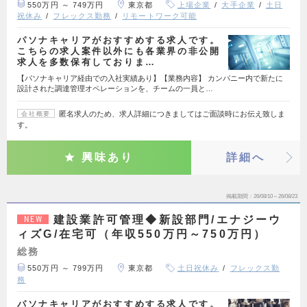
550万円 ～ 749万円
東京都
上場企業
大手企業
土日
祝休み
フレックス勤務
リモートワーク可能
パソナキャリアがおすすめする求人です。
こちらの求人案件以外にも各業界の非公開
求人を多数保有しておりま…
【パソナキャリア経由での入社実績あり】【業務内容】 カンパニー内で新たに
設計された調達管理オペレーションを、チームの一員と…
匿名求人のため、求人詳細につきましてはご面談時にお伝え致しま
会社概要
す。
興味あり
詳細へ
掲載期間
26/08/10～26/08/23
建設業許可管理◆新設部門/エナジーウ
NEW
ィズG/在宅可（年収550万円～750万円）
総務
550万円 ～ 799万円
東京都
土日祝休み
フレックス勤
務
パソナキャリアがおすすめする求人です。