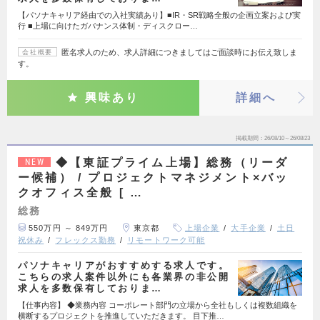
【パソナキャリア経由での入社実績あり】■IR・SR戦略全般の企画立案および実
行 ■上場に向けたガバナンス体制・ディスクロー…
匿名求人のため、求人詳細につきましてはご面談時にお伝え致しま
会社概要
す。
興味あり
詳細へ
掲載期間
26/08/10～26/08/23
◆【東証プライム上場】総務（リーダ
NEW
ー候補） / プロジェクトマネジメント×バッ
クオフィス全般 [ …
総務
550万円 ～ 849万円
東京都
上場企業
大手企業
土日
祝休み
フレックス勤務
リモートワーク可能
パソナキャリアがおすすめする求人です。
こちらの求人案件以外にも各業界の非公開
求人を多数保有しておりま…
【仕事内容】 ◆業務内容 コーポレート部門の立場から全社もしくは複数組織を
横断するプロジェクトを推進していただきます。 目下推…