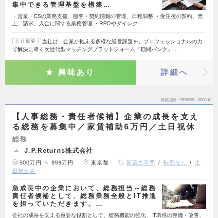
集中できる管理基盤を構築…
・営業・CSの業務支援、顧客・契約情報の管理、日程調整 ・受注後の契約、売
上、請求、入金に関する業務管理 ・RPOやダイレク…
当社は、企業が抱える多様な経営課題を、プロフェッショナルの力
会社概要
で解決に導く次世代型マッチングプラットフォーム『顧問バンク』…
興味あり
詳細へ
掲載期間
26/08/05～26/08/18
【人事総務・責任者候補】企業の成長を支え
る総務を募集中／家賃補助6万円／土日祝休
総務
J.P.Returns株式会社
500万円 ～ 899万円
東京都
英語力不問
転勤なし
土
日祝休み
急成長中の企業において、総務担当～総務
責任者候補として、総務業務全般とIT推進
を担っていただきます。…
会社の成長を支える重要な役割として、総務機能の強化、IT環境の整備・改善、