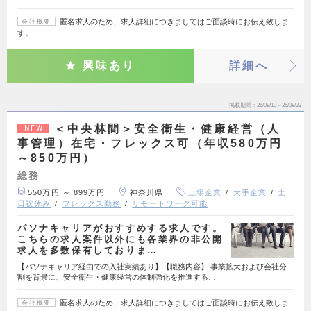
匿名求人のため、求人詳細につきましてはご面談時にお伝え致しま
会社概要
す。
興味あり
詳細へ
掲載期間
26/08/10～26/08/23
＜中央林間＞安全衛生・健康経営（人
NEW
事管理）在宅・フレックス可（年収580万円
～850万円）
総務
550万円 ～ 899万円
神奈川県
上場企業
大手企業
土
日祝休み
フレックス勤務
リモートワーク可能
パソナキャリアがおすすめする求人です。
こちらの求人案件以外にも各業界の非公開
求人を多数保有しておりま…
【パソナキャリア経由での入社実績あり】【職務内容】 事業拡大および会社分
割を背景に、安全衛生・健康経営の体制強化を推進する…
匿名求人のため、求人詳細につきましてはご面談時にお伝え致しま
会社概要