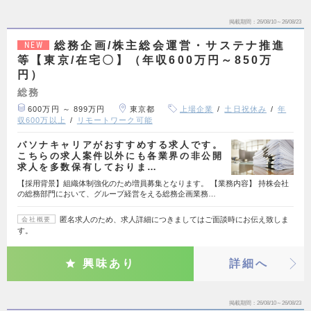
掲載期間
26/08/10～26/08/23
総務企画/株主総会運営・サステナ推進
NEW
等【東京/在宅〇】（年収600万円～850万
円）
総務
600万円 ～ 899万円
東京都
上場企業
土日祝休み
年
収600万以上
リモートワーク可能
パソナキャリアがおすすめする求人です。
こちらの求人案件以外にも各業界の非公開
求人を多数保有しておりま…
【採用背景】組織体制強化のため増員募集となります。 【業務内容】 持株会社
の総務部門において、グループ経営をえる総務企画業務…
匿名求人のため、求人詳細につきましてはご面談時にお伝え致しま
会社概要
す。
興味あり
詳細へ
掲載期間
26/08/10～26/08/23