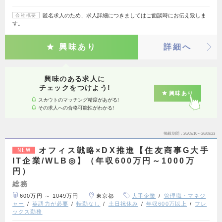
匿名求人のため、求人詳細につきましてはご面談時にお伝え致しま
会社概要
す。
興味あり
詳細へ
興味のある求人に
チェックをつけよう!
興味あり
スカウトのマッチング精度があがる!
その求人への合格可能性がわかる!
掲載期間
26/08/10～26/08/23
オフィス戦略×DX推進【住友商事G大手
NEW
IT企業/WLB◎】（年収600万円～1000万
円）
総務
600万円 ～ 1049万円
東京都
大手企業
管理職・マネジ
ャー
英語力が必要
転勤なし
土日祝休み
年収600万以上
フレ
ックス勤務