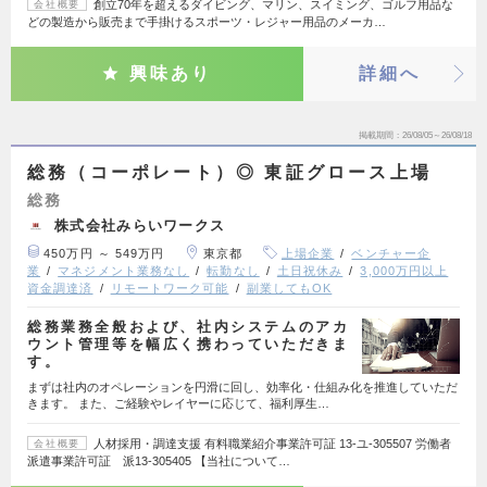
創立70年を超えるダイビング、マリン、スイミング、ゴルフ用品な
会社概要
どの製造から販売まで手掛けるスポーツ・レジャー用品のメーカ…
興味あり
詳細へ
掲載期間
26/08/05～26/08/18
総務（コーポレート）◎ 東証グロース上場
総務
株式会社みらいワークス
450万円 ～ 549万円
東京都
上場企業
ベンチャー企
業
マネジメント業務なし
転勤なし
土日祝休み
3,000万円以上
資金調達済
リモートワーク可能
副業してもOK
総務業務全般および、社内システムのアカ
ウント管理等を幅広く携わっていただきま
す。
まずは社内のオペレーションを円滑に回し、効率化・仕組み化を推進していただ
きます。 また、ご経験やレイヤーに応じて、福利厚生…
人材採用・調達支援 有料職業紹介事業許可証 13-ユ-305507 労働者
会社概要
派遣事業許可証 派13-305405 【当社について…