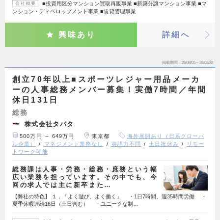
■投資用区分マンション買取再販事業 ■新築分譲マンション事業 ■マ
会社概要
ンション・ディベロップメント事業 ■賃貸管理事業
興味あり
詳細へ
掲載期間
26/08/05～26/08/28
創立70年以上■スポーツレジャー用品メーカ
ーの人事総務メンバー募集！実働7時間／年間
休日131日
総務
株式会社タバタ
500万円 ～ 649万円
東京都
海外展開あり（日系グローバ
ル企業）
マネジメント業務なし
英語力不問
土日祝休み
リモー
トワーク可能
総務課は人事・労務・総務・庶務という幅
広い業務を担っています。その中でも、今
回の求人では主に新卒また…
【弊社の特色】 １．「よく遊び、よく働く」 ・1日7時間、週35時間労働 ・
夏季休暇連続16日（土日含む） ・ユニークな制…