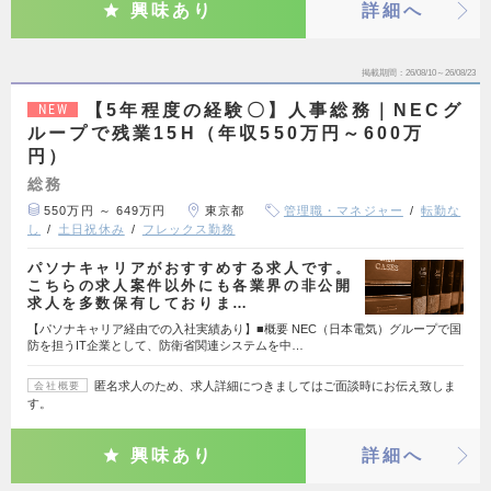
興味あり
詳細へ
掲載期間
26/08/10～26/08/23
【5年程度の経験〇】人事総務｜NECグ
NEW
ループで残業15H（年収550万円～600万
円）
総務
550万円 ～ 649万円
東京都
管理職・マネジャー
転勤な
し
土日祝休み
フレックス勤務
パソナキャリアがおすすめする求人です。
こちらの求人案件以外にも各業界の非公開
求人を多数保有しておりま…
【パソナキャリア経由での入社実績あり】■概要 NEC（日本電気）グループで国
防を担うIT企業として、防衛省関連システムを中…
匿名求人のため、求人詳細につきましてはご面談時にお伝え致しま
会社概要
す。
興味あり
詳細へ