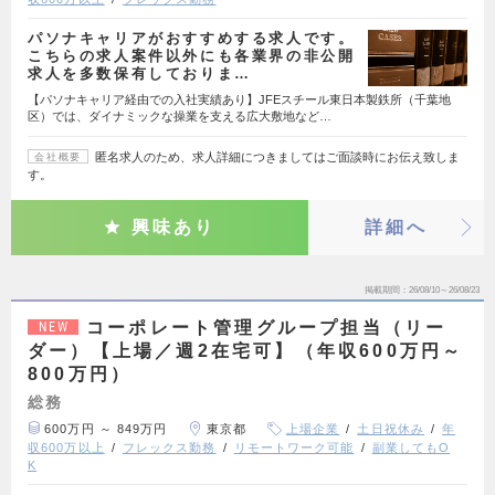
パソナキャリアがおすすめする求人です。
こちらの求人案件以外にも各業界の非公開
求人を多数保有しておりま…
【パソナキャリア経由での入社実績あり】JFEスチール東日本製鉄所（千葉地
区）では、ダイナミックな操業を支える広大敷地など…
匿名求人のため、求人詳細につきましてはご面談時にお伝え致しま
会社概要
す。
興味あり
詳細へ
掲載期間
26/08/10～26/08/23
コーポレート管理グループ担当（リー
NEW
ダー）【上場／週2在宅可】（年収600万円～
800万円）
総務
600万円 ～ 849万円
東京都
上場企業
土日祝休み
年
収600万以上
フレックス勤務
リモートワーク可能
副業してもO
K