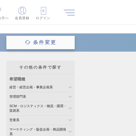
の方へ
会員登録
ログイン
条件変更
その他の条件で探す
希望職種
経営・経営企画・事業企画系
管理部門系
SCM・ロジスティクス・物流・購買・
貿易系
営業系
マーケティング・販促企画・商品開発
系