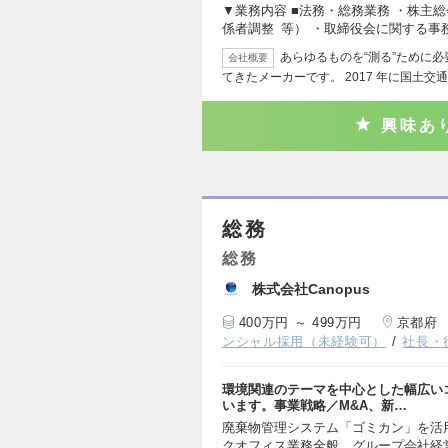
▼業務内容 ■法務・総務業務 ・株主
係者調整 等） ・取締役会に関する事
あらゆるものを“測る”ために
会社概要
てきたメーカーです。 2017 年に国土交
興味あ
総務
総務
株式会社Canopus
400万円 ～ 499万円
京都府
ンシャル採用（未経験可）
社長・
環境関連のテーマを中心とした幅広い
います。事業戦略／M&A、新…
廃棄物管理システム「ゴミカン」を活
クオフィス業務全般、グループ会社経