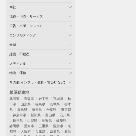
商社
流通・小売・サービス
広告・出版・マスコミ
コンサルティング
金融
建設・不動産
メディカル
物流・運輸
その他(インフラ・教育・官公庁など)
希望勤務地
北海道
青森県
岩手県
宮城県
秋
田県
山形県
福島県
茨城県
栃木
県
群馬県
埼玉県
千葉県
東京都
神奈川県
新潟県
富山県
石川県
福井県
山梨県
長野県
岐阜県
静岡県
愛知県
三重県
滋賀県
京
都府
大阪府
兵庫県
奈良県
和歌