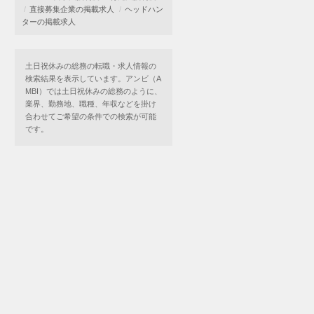
直接募集企業の掲載求人
ヘッドハン
ターの掲載求人
土日祝休みの総務の転職・求人情報の
検索結果を表示しています。アンビ（A
MBI）では土日祝休みの総務のように、
業界、勤務地、職種、年収などを掛け
合わせてご希望の条件での検索が可能
です。