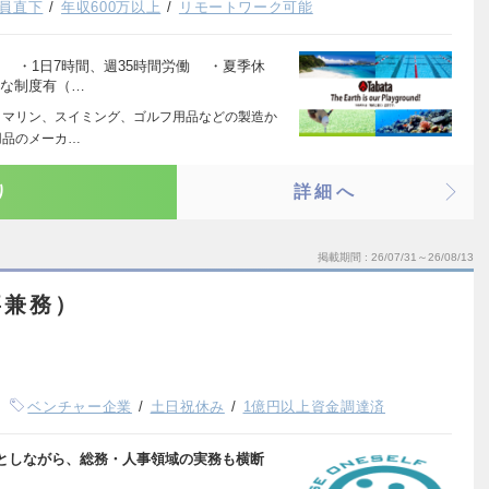
員直下
年収600万以上
リモートワーク可能
 ・1日7時間、週35時間労働 ・夏季休
クな制度有（…
、マリン、スイミング、ゴルフ用品などの製造か
用品のメーカ…
り
詳細へ
掲載期間
26/07/31～26/08/13
事兼務）
ベンチャー企業
土日祝休み
1億円以上資金調達済
としながら、総務・人事領域の実務も横断