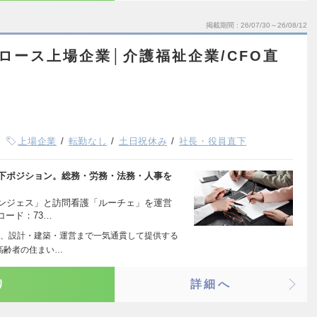
掲載期間
26/07/30～26/08/12
ロース上場企業│介護福祉企業/CFO直
上場企業
転勤なし
土日祝休み
社長・役員直下
直下ポジション。総務・労務・法務・人事を
アンジェス」と訪問看護「ルーチェ」を運営
ード：73…
、設計・建築・運営まで一気通貫して提供する
高齢者の住まい…
り
詳細へ