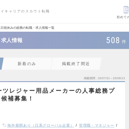
ハイキャリアのスカウト転職
初めて
土日祝休みの総務の転職・求人情報一覧
508
・求人情報
件
新着のみ
掲載終了間近
掲載期間
26/07/31～26/08/13
ーツレジャー用品メーカーの人事総務プ
ー候補募集！
海外展開あり（日系グローバル企業）
管理職・マネジャー