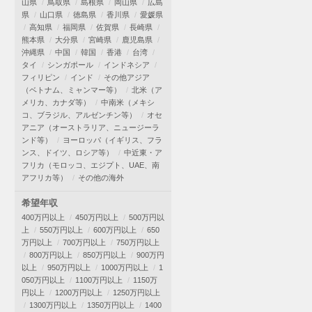
山県
鳥取県
島根県
岡山県
広島
県
山口県
徳島県
香川県
愛媛県
高知県
福岡県
佐賀県
長崎県
熊本県
大分県
宮崎県
鹿児島県
沖縄県
中国
韓国
香港
台湾
タイ
シンガポール
インドネシア
フィリピン
インド
その他アジア
（ベトナム、ミャンマー等）
北米（ア
メリカ、カナダ等）
中南米（メキシ
コ、ブラジル、アルゼンチン等）
オセ
アニア（オーストラリア、ニュージーラ
ンド等）
ヨーロッパ（イギリス、フラ
ンス、ドイツ、ロシア等）
中近東・ア
フリカ（モロッコ、エジプト、UAE、南
アフリカ等）
その他の海外
希望年収
400万円以上
450万円以上
500万円以
上
550万円以上
600万円以上
650
万円以上
700万円以上
750万円以上
800万円以上
850万円以上
900万円
以上
950万円以上
1000万円以上
1
050万円以上
1100万円以上
1150万
円以上
1200万円以上
1250万円以上
1300万円以上
1350万円以上
1400