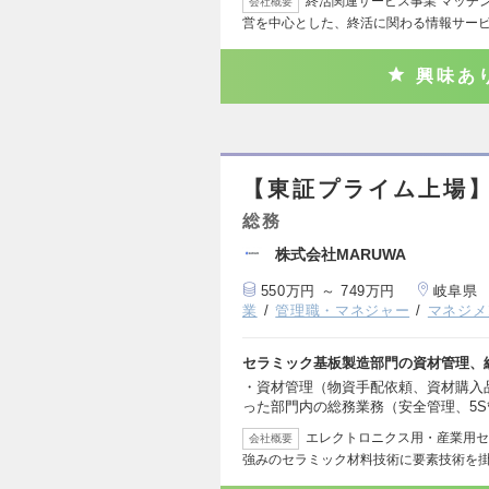
終活関連サービス事業 マッチ
会社概要
営を中心とした、終活に関わる情報サー
興味あ
【東証プライム上場
総務
株式会社MARUWA
550万円 ～ 749万円
岐阜県
業
管理職・マネジャー
マネジメ
セラミック基板製造部門の資材管理、
・資材管理（物資手配依頼、資材購入
った部門内の総務業務（安全管理、5
エレクトロニクス用・産業用セ
会社概要
強みのセラミック材料技術に要素技術を掛