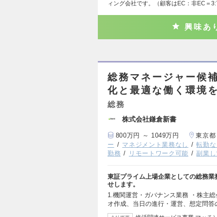
ィング会社です。（顧客はEC：非EC＝3:
興味あ
総務マネージャー候
化と最適な働く環境
総務
株式会社鎌倉新書
800万円 ～ 1049万円
東京都
ー
マネジメント業務なし
転勤な
勤務
リモートワーク可能
副業し
東証プライム上場企業としての総務業
せします。
1.機関運営・ガバナンス業務 ・株主
オ作成、当日の進行・運営、想定問答