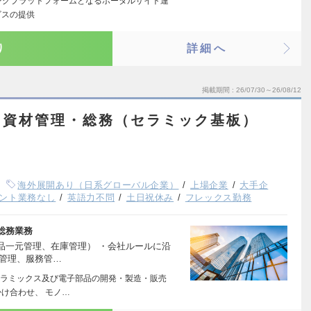
ングプラットフォームとなるポータルサイト運
ビスの提供
り
詳細へ
掲載期間
26/07/30～26/08/12
】資材管理・総務（セラミック基板）
海外展開あり（日系グローバル企業）
上場企業
大手企
ント業務なし
英語力不問
土日祝休み
フレックス勤務
総務業務
品一元管理、在庫管理） ・会社ルールに沿
S管理、服務管…
ラミックス及び電子部品の開発・製造・販売
け合わせ、 モノ…