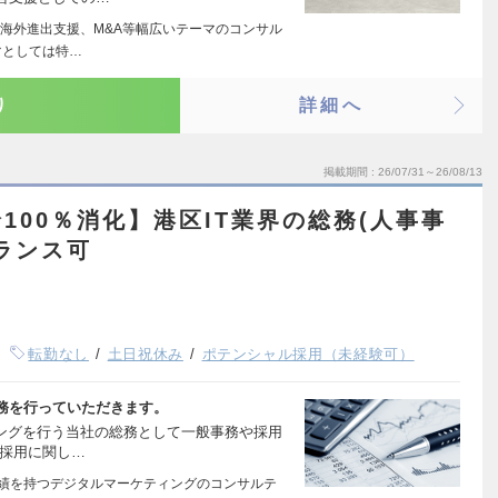
海外進出支援、M&A等幅広いテーマのコンサル
マとしては特…
り
詳細へ
掲載期間
26/07/31～26/08/13
100％消化】港区IT業界の総務(人事事
ランス可
転勤なし
土日祝休み
ポテンシャル採用（未経験可）
務を行っていただきます。
ィングを行う当社の総務として一般事務や採用
 採用に関し…
実績を持つデジタルマーケティングのコンサルテ