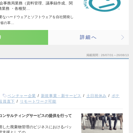
総会事務局業務（資料管理、議事録作成、関
務業務 ・各種契…
必要なハードウェアとソフトウェアを自社開発し
通省の革…
り
詳細へ
掲載期間
26/07/31～26/08/13
ベンチャー企業
新規事業・新サービス
土日祝休み
ポテ
役員直下
リモートワーク可能
コンサルティングサービスの提供を行って
用した廃棄物管理のビジネスにおけるバッ
営支援としての…