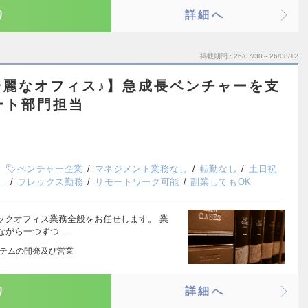
り
詳細へ
掲載期間
26/07/30～26/08/12
綺麗なオフィス♪】急成長ベンチャーを支
ート部門担当
ベンチャー企業
マネジメント業務なし
転勤なし
土日祝
）
フレックス勤務
リモートワーク可能
副業してもOK
ックオフィス業務全般をお任せします。 業
ながら一つずつ…
ステムの開発及び営業
り
詳細へ