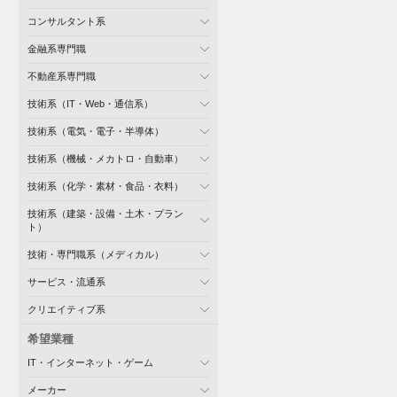
コンサルタント系
金融系専門職
不動産系専門職
技術系（IT・Web・通信系）
技術系（電気・電子・半導体）
技術系（機械・メカトロ・自動車）
技術系（化学・素材・食品・衣料）
技術系（建築・設備・土木・プラン
ト）
技術・専門職系（メディカル）
サービス・流通系
クリエイティブ系
希望業種
IT・インターネット・ゲーム
メーカー