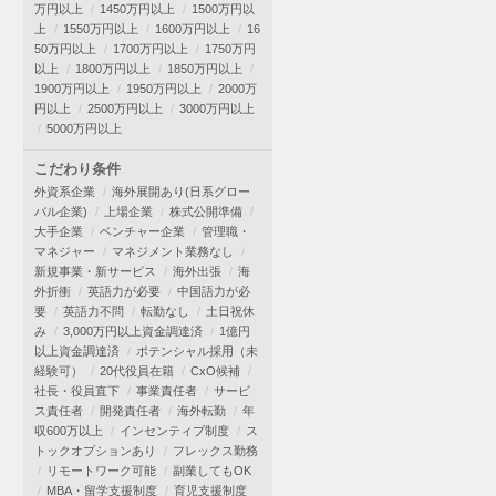
万円以上
1450万円以上
1500万円以
上
1550万円以上
1600万円以上
16
50万円以上
1700万円以上
1750万円
以上
1800万円以上
1850万円以上
1900万円以上
1950万円以上
2000万
円以上
2500万円以上
3000万円以上
5000万円以上
こだわり条件
外資系企業
海外展開あり(日系グロー
バル企業)
上場企業
株式公開準備
大手企業
ベンチャー企業
管理職・
マネジャー
マネジメント業務なし
新規事業・新サービス
海外出張
海
外折衝
英語力が必要
中国語力が必
要
英語力不問
転勤なし
土日祝休
み
3,000万円以上資金調達済
1億円
以上資金調達済
ポテンシャル採用（未
経験可）
20代役員在籍
CxO候補
社長・役員直下
事業責任者
サービ
ス責任者
開発責任者
海外転勤
年
収600万以上
インセンティブ制度
ス
トックオプションあり
フレックス勤務
リモートワーク可能
副業してもOK
MBA・留学支援制度
育児支援制度