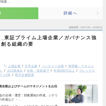
7程度…
り
詳細へ
掲載期間
26/07/30～26/08/12
補_東証プライム上場企業／ガバナンス強
を創る組織の要
上場企業
大手企業
ベンチャー企業
管理職・マネジャ
し
土日祝休み
社長・役員直下
年収600万以上
フレックス
てもOK
育児支援制度
務全般およびチームのマネジメントをお任
総会の企画・運営：招集通知の作成、シナリ
の作成など ・…