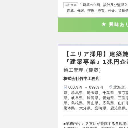
1.建築の企画、設計及び監理 2
会社概要
造成、分譲、交換、売買、仲介、賃貸借
興味あ
【エリア採用】建築
『建築専業』1兆円企
施工管理（建築）
株式会社竹中工務店
600万円 ～ 899万円
北海道
県、群馬県、埼玉県、千葉県、東京
県、岐阜県、静岡県、愛知県、三重
県、島根県、岡山県、広島県、山口
熊本県、大分県、宮崎県、鹿児島県
■業務内容： 各支店が管轄する各現