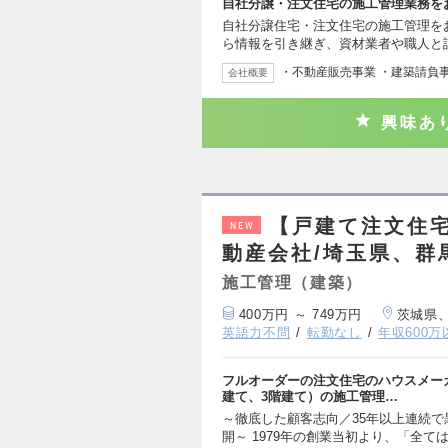
自社分譲・注文住宅の施工管理業務を
自社分譲住宅・注文住宅の施工管理をお
ら情報を引き継ぎ、資材業者や職人と
・不動産販売事業 ・建築請負
会社概要
興味あ
【戸建て注文住
NEW
動産会社/埼玉県、群
施工管理（建築）
400万円 ～ 749万円
茨城県
英語力不問
転勤なし
年収600万
フルオーダーの注文住宅のハウスメー
建て、3階建て）の施工管理…
～徹底した顧客志向／35年以上連続
開～ 1979年の創業当初より、「全て