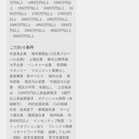
万円以上
1450万円以上
1500万円以
上
1550万円以上
1600万円以上
16
50万円以上
1700万円以上
1750万円
以上
1800万円以上
1850万円以上
1900万円以上
1950万円以上
2000万
円以上
2500万円以上
3000万円以上
5000万円以上
こだわり条件
外資系企業
海外展開あり(日系グロー
バル企業)
上場企業
株式公開準備
大手企業
ベンチャー企業
管理職・
マネジャー
マネジメント業務なし
新規事業・新サービス
海外出張
海
外折衝
英語力が必要
中国語力が必
要
英語力不問
転勤なし
土日祝休
み
3,000万円以上資金調達済
1億円
以上資金調達済
ポテンシャル採用（未
経験可）
20代役員在籍
CxO候補
社長・役員直下
事業責任者
サービ
ス責任者
開発責任者
海外転勤
年
収600万以上
インセンティブ制度
ス
トックオプションあり
フレックス勤務
リモートワーク可能
副業してもOK
MBA・留学支援制度
育児支援制度