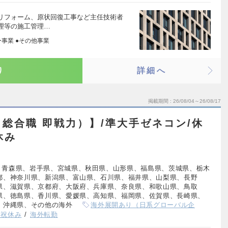
リフォーム、原状回復工事など主任技術者
理等の施工管理…
ー事業 ●その他事業
り
詳細へ
掲載期間
26/08/04～26/08/17
総合職 即戦力）】/準大手ゼネコン/休
休み
、青森県、岩手県、宮城県、秋田県、山形県、福島県、茨城県、栃木
都、神奈川県、新潟県、富山県、石川県、福井県、山梨県、長野
県、滋賀県、京都府、大阪府、兵庫県、奈良県、和歌山県、鳥取
県、徳島県、香川県、愛媛県、高知県、福岡県、佐賀県、長崎県、
、沖縄県、その他の海外
海外展開あり（日系グローバル企
日祝休み
海外転勤