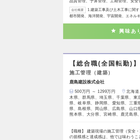
品質管理、予算管理、工期管理、安全
1.建築工事及び土木工事に関す
会社概要
都市開発、海洋開発、宇宙開発、エネル
興味あ
【総合職(全国転勤)
施工管理（建築）
鹿島建設株式会社
500万円 ～ 1299万円
北海道
木県、群馬県、埼玉県、千葉県、東
県、岐阜県、静岡県、愛知県、三重
県、島根県、岡山県、広島県、山口
熊本県、大分県、宮崎県、鹿児島県
【職種】 建築現場の施工管理（安全・
の規模感と達成感は、他では味わうこ