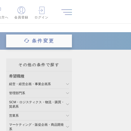
の方へ
会員登録
ログイン
条件変更
その他の条件で探す
希望職種
経営・経営企画・事業企画系
管理部門系
SCM・ロジスティクス・物流・購買・
貿易系
営業系
マーケティング・販促企画・商品開発
系