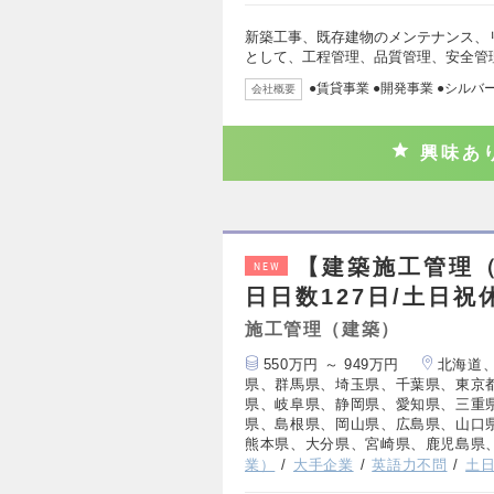
新築工事、既存建物のメンテナンス、
として、工程管理、品質管理、安全管
●賃貸事業 ●開発事業 ●シルバ
会社概要
興味あ
【建築施工管理（
NEW
日日数127日/土日祝
施工管理（建築）
550万円 ～ 949万円
北海道
県、群馬県、埼玉県、千葉県、東京
県、岐阜県、静岡県、愛知県、三重
県、島根県、岡山県、広島県、山口
熊本県、大分県、宮崎県、鹿児島県
業）
大手企業
英語力不問
土