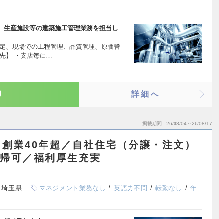
、生産施設等の建築施工管理業務を担当し
策定、現場での工程管理、品質管理、原価管
先】 ・支店毎に…
り
詳細へ
掲載期間
26/08/04～26/08/17
創業40年超／自社住宅（分譲・注文）
直帰可／福利厚生充実
、埼玉県
マネジメント業務なし
英語力不問
転勤なし
年