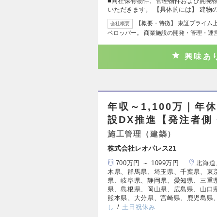
■同社保有物件、管理物件および開発
いただきます。 【具体的には】 建物
【概要・特徴】 東証プライム
会社概要
ベロッパー。 商業施設の開発・管理・運
興味あ
年収～1,100万｜年
設DX推進【発注者側
施工管理（建築）
株式会社レオパレス21
700万円 ～ 1099万円
北海道
木県、群馬県、埼玉県、千葉県、東
県、岐阜県、静岡県、愛知県、三重
県、島根県、岡山県、広島県、山口
熊本県、大分県、宮崎県、鹿児島県
し
土日祝休み