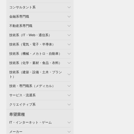
コンサルタント系
金融系専門職
不動産系専門職
技術系（IT・Web・通信系）
技術系（電気・電子・半導体）
技術系（機械・メカトロ・自動車）
技術系（化学・素材・食品・衣料）
技術系（建築・設備・土木・プラン
ト）
技術・専門職系（メディカル）
サービス・流通系
クリエイティブ系
希望業種
IT・インターネット・ゲーム
メーカー