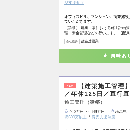
児支援制度
オフィスビル、マンション、商業施設
ていただきます。
【詳細】 建築工事における施工計画
理、安全管理などを行います。 【配属
総合建設業
会社概要
興味あ
【建築施工管理】
NEW
／年休125日／直行
施工管理（建築）
400万円 ～ 849万円
群馬県
収600万以上
育児支援制度