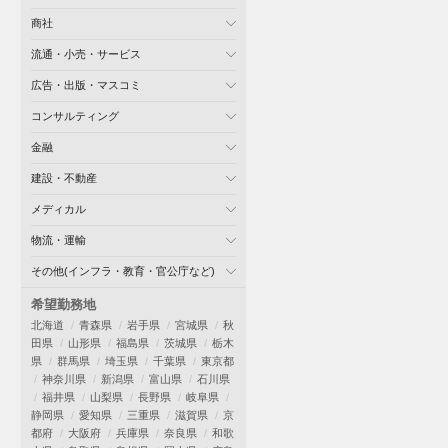
商社
流通・小売・サービス
広告・出版・マスコミ
コンサルティング
金融
建設・不動産
メディカル
物流・運輸
その他(インフラ・教育・官公庁など)
希望勤務地
北海道
青森県
岩手県
宮城県
秋
田県
山形県
福島県
茨城県
栃木
県
群馬県
埼玉県
千葉県
東京都
神奈川県
新潟県
富山県
石川県
福井県
山梨県
長野県
岐阜県
静岡県
愛知県
三重県
滋賀県
京
都府
大阪府
兵庫県
奈良県
和歌