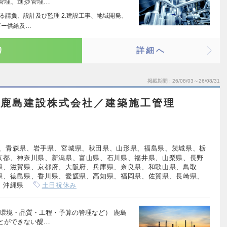
管理、進捗管理…
る請負、設計及び監理 2.建設工事、地域開発、
ギー供給及…
り
詳細へ
掲載期間
26/08/03～26/08/31
】鹿島建設株式会社／建築施工管理
、青森県、岩手県、宮城県、秋田県、山形県、福島県、茨城県、栃
京都、神奈川県、新潟県、富山県、石川県、福井県、山梨県、長野
県、滋賀県、京都府、大阪府、兵庫県、奈良県、和歌山県、鳥取
県、徳島県、香川県、愛媛県、高知県、福岡県、佐賀県、長崎県、
、沖縄県
土日祝休み
環境・品質・工程・予算の管理など） 鹿島
とができない醍…