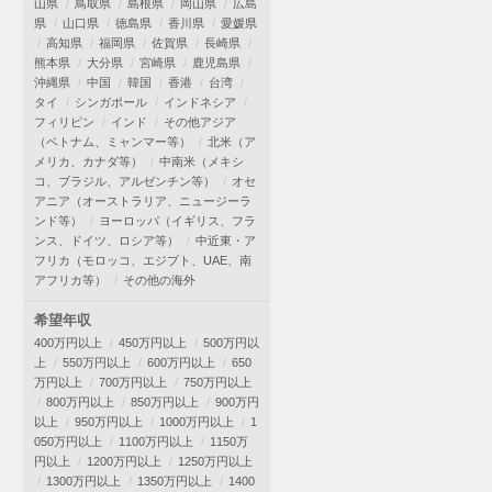
山県
鳥取県
島根県
岡山県
広島
県
山口県
徳島県
香川県
愛媛県
高知県
福岡県
佐賀県
長崎県
熊本県
大分県
宮崎県
鹿児島県
沖縄県
中国
韓国
香港
台湾
タイ
シンガポール
インドネシア
フィリピン
インド
その他アジア
（ベトナム、ミャンマー等）
北米（ア
メリカ、カナダ等）
中南米（メキシ
コ、ブラジル、アルゼンチン等）
オセ
アニア（オーストラリア、ニュージーラ
ンド等）
ヨーロッパ（イギリス、フラ
ンス、ドイツ、ロシア等）
中近東・ア
フリカ（モロッコ、エジプト、UAE、南
アフリカ等）
その他の海外
希望年収
400万円以上
450万円以上
500万円以
上
550万円以上
600万円以上
650
万円以上
700万円以上
750万円以上
800万円以上
850万円以上
900万円
以上
950万円以上
1000万円以上
1
050万円以上
1100万円以上
1150万
円以上
1200万円以上
1250万円以上
1300万円以上
1350万円以上
1400