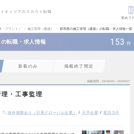
ハイキャリアのスカウト転職
初めて
木・プラント）
施工管理（建築）
群馬県の施工管理（建築）の転職・求人情報一覧
153
）の転職・求人情報
件
新着のみ
掲載終了間近
掲載期間
26/08/05～26/09/07
管理・工事監理
海外展開あり（日系グローバル企業）
大手企業
英語力不