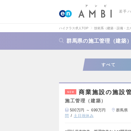
若手
ハイクラス求人TOP
技術系（建築・設備・土
群馬県の施工管理（建築
すべて
商業施設の施設
NEW
施工管理（建築）
500万円 ～ 699万円
群馬県
問
土日祝休み