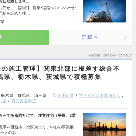
お任せ致します。
任せ。 【詳細】 営業や設計のメンバーか
詳細を詰めた後…
事業
り
詳細へ
掲載期間
26/08/04～26/08/17
宅の施工管理】関東北部に根差す総合不
馬県、栃木県、茨城県で積極募集
、栃木県、群馬県、埼玉県
大手企業
マネジメント業務なし
以上
育児支援制度
カーである同社にて、注文住宅（平屋、2階
で黒字を継続中／北関東エリア中心の事業展
は一人のお…