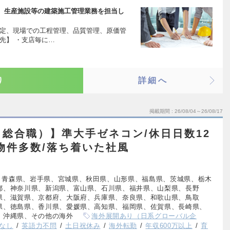
、生産施設等の建築施工管理業務を担当し
策定、現場での工程管理、品質管理、原価管
先】 ・支店毎に…
り
詳細へ
掲載期間
26/08/04～26/08/17
総合職）】準大手ゼネコン/休日日数12
模物件多数/落ち着いた社風
、青森県、岩手県、宮城県、秋田県、山形県、福島県、茨城県、栃木
都、神奈川県、新潟県、富山県、石川県、福井県、山梨県、長野
県、滋賀県、京都府、大阪府、兵庫県、奈良県、和歌山県、鳥取
県、徳島県、香川県、愛媛県、高知県、福岡県、佐賀県、長崎県、
、沖縄県、その他の海外
海外展開あり（日系グローバル企
なし
英語力不問
土日祝休み
海外転勤
年収600万以上
育