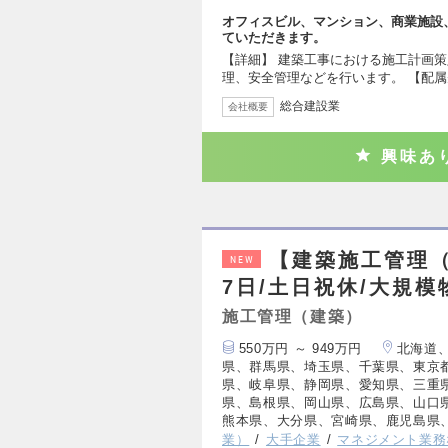
オフィスビル、マンション、商業施設
ていただきます。
【詳細】 建築工事における施工計画
理、安全管理などを行います。 【配属
総合建設業
会社概要
興味あ
【建築施工管理（
NEW
7日/土日祝休/大規
施工管理（建築）
550万円 ～ 949万円
北海道
県、群馬県、埼玉県、千葉県、東京
県、岐阜県、静岡県、愛知県、三重
県、島根県、岡山県、広島県、山口
熊本県、大分県、宮崎県、鹿児島県
業）
大手企業
マネジメント業務