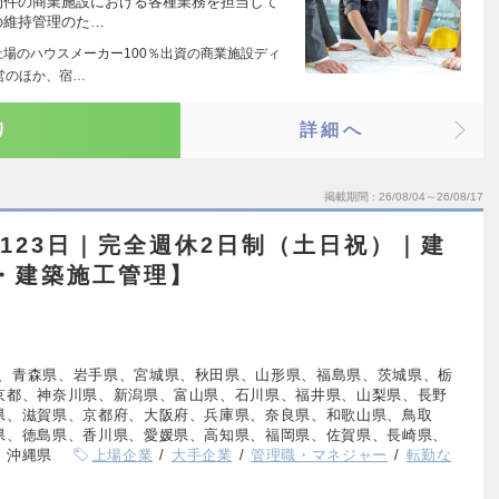
物件の商業施設における各種業務を担当して
の維持管理のた…
上場のハウスメーカー100％出資の商業施設ディ
営のほか、宿…
り
詳細へ
掲載期間
26/08/04～26/08/17
休123日｜完全週休2日制（土日祝）｜建
・建築施工管理】
、青森県、岩手県、宮城県、秋田県、山形県、福島県、茨城県、栃
京都、神奈川県、新潟県、富山県、石川県、福井県、山梨県、長野
県、滋賀県、京都府、大阪府、兵庫県、奈良県、和歌山県、鳥取
県、徳島県、香川県、愛媛県、高知県、福岡県、佐賀県、長崎県、
、沖縄県
上場企業
大手企業
管理職・マネジャー
転勤な