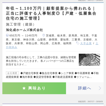
掲載期間
26/07/27～26/08/09
年収～1,100万円｜顧客提案から携われる｜
正当に評価する人事制度◎【戸建・低層集合
住宅の施工管理】
施工管理（建築）
旭化成ホームズ株式会社
650万円 ～ 1149万円
茨城県、栃木県、群馬県、埼玉県、千葉
県、東京都、神奈川県、山梨県、静岡県、愛知県、三重県、京都府、大
阪府、兵庫県、和歌山県、岡山県、広島県、福岡県
大手企業
土
日祝休み
施工現場の司令塔として、工事の品質や安全、納期を管理業
務を担当していただきます。 各メンバーが一つの工務店を
担当するスタイ…
◆戸建住宅事業 ◆集合住宅事業 ◆シニア事業 ◆中高層事業 ◆不動
会社概要
産開発事業 ◆海外事業 ◆賃貸管理事業 ◆不動産流通事業 ◆リフォーム…
興味あり
詳細へ
掲載期間
26/07/27～26/08/09