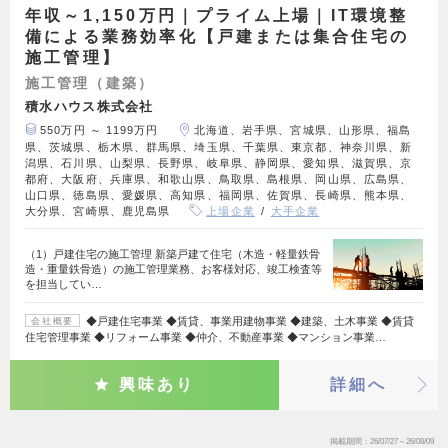
年収～1,150万円｜プライム上場｜IT環境整
備による業務効率化【戸建または集合住宅の
施工管理】
施工管理（建築）
積水ハウス株式会社
550万円 ～ 1199万円
北海道、岩手県、宮城県、山形県、福島
県、茨城県、栃木県、群馬県、埼玉県、千葉県、東京都、神奈川県、新
潟県、石川県、山梨県、長野県、岐阜県、静岡県、愛知県、滋賀県、京
都府、大阪府、兵庫県、和歌山県、鳥取県、島根県、岡山県、広島県、
山口県、徳島県、愛媛県、高知県、福岡県、佐賀県、長崎県、熊本県、
大分県、宮崎県、鹿児島県
上場企業
大手企業
（1）戸建住宅の施工管理 新築戸建て住宅（木造・軽量鉄骨
造・重量鉄骨造）の施工管理業務、お客様対応、竣工検査等
を担当してい…
◆戸建住宅事業 ◆賃貸、事業用建物事業 ◆建築、土木事業 ◆賃貸
会社概要
住宅管理事業 ◆リフォーム事業 ◆仲介、不動産事業 ◆マンション事業…
興味あり
詳細へ
掲載期間
26/07/27～26/08/09