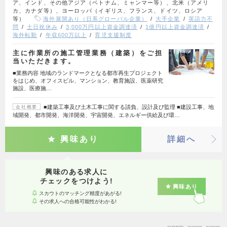
ア、インド、その他アジア（ベトナム、ミャンマー等）、北米（アメリ
カ、カナダ等）、ヨーロッパ（イギリス、フランス、ドイツ、ロシア
等）
海外展開あり（日系グローバル企業）
大手企業
英語力不
問
土日祝休み
3,000万円以上資金調達済
1億円以上資金調達済
海外転勤
年収600万以上
育児支援制度
主に作業所の施工管理業務（建築）をご担
当いただきます。
■業務内容 地域のランドマークとなる都市再生プロジェクト
をはじめ、オフィスビル、マンション、教育施設、医薬研究
施設、医療施…
■建築工事及び土木工事に関する請負、設計及び監理 ■建設工事、地
会社概要
域開発、都市開発、海洋開発、宇宙開発、エネルギー供給及び環…
興味あり
詳細へ
興味のある求人に
チェックをつけよう!
興味あり
スカウトのマッチング精度があがる!
その求人への合格可能性がわかる!