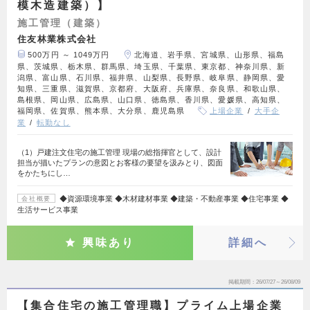
模木造建築）】
施工管理（建築）
住友林業株式会社
500万円 ～ 1049万円
北海道、岩手県、宮城県、山形県、福島
県、茨城県、栃木県、群馬県、埼玉県、千葉県、東京都、神奈川県、新
潟県、富山県、石川県、福井県、山梨県、長野県、岐阜県、静岡県、愛
知県、三重県、滋賀県、京都府、大阪府、兵庫県、奈良県、和歌山県、
島根県、岡山県、広島県、山口県、徳島県、香川県、愛媛県、高知県、
福岡県、佐賀県、熊本県、大分県、鹿児島県
上場企業
大手企
業
転勤なし
（1）戸建注文住宅の施工管理 現場の総指揮官として、設計
担当が描いたプランの意図とお客様の要望を汲みとり、図面
をかたちにし…
◆資源環境事業 ◆木材建材事業 ◆建築・不動産事業 ◆住宅事業 ◆
会社概要
生活サービス事業
興味あり
詳細へ
掲載期間
26/07/27～26/08/09
【集合住宅の施工管理職】プライム上場企業