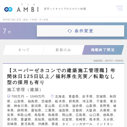
若手ハイキャリアのスカウト転職
群馬県の施工管理（建築）の転職・求人情報
7
条件変更
件
すべて
新着のみ
掲載終了間近
掲載期間
26/07/27～26/08/09
【スーパーゼネコンでの建築施工管理職】年
間休日125日以上／福利厚生充実／転勤なし
型の採用も有り
施工管理（建築）
700万円 ～ 1049万円
北海道、青森県、岩手県、宮城県、秋田
県、山形県、福島県、茨城県、栃木県、群馬県、埼玉県、千葉県、東京
都、神奈川県、新潟県、富山県、石川県、福井県、山梨県、長野県、岐
阜県、静岡県、愛知県、三重県、滋賀県、京都府、大阪府、兵庫県、奈
良県、和歌山県、鳥取県、島根県、岡山県、広島県、山口県、徳島県、
香川県、愛媛県、高知県、福岡県、佐賀県、長崎県、熊本県、大分県、
宮崎県、鹿児島県、沖縄県、香港、タイ、シンガポール、インドネシ