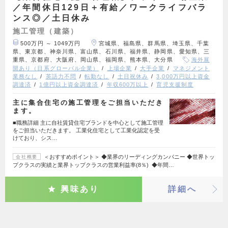
／年間休日129日＋有給／ワークライフバラ
ンス◎／土日休み
施工管理（建築）
500万円 ～ 1049万円
宮城県、福島県、群馬県、埼玉県、千葉
県、東京都、神奈川県、富山県、石川県、福井県、静岡県、愛知県、三
重県、京都府、大阪府、岡山県、福岡県、熊本県、大分県
海外展
開あり（日系グローバル企業）
上場企業
大手企業
マネジメント
業務なし
英語力不問
転勤なし
土日祝休み
3,000万円以上資金
調達済
1億円以上資金調達済
年収600万以上
育児支援制度
主に集合住宅の施工管理をご担当いただき
ます。
■職務詳細 主に自社賃貸住宅ブランドを中心として施工管理
をご担当いただきます。 工業化住宅として工業化認定を受
けており、シス…
＜おすすめポイント＞ ◆業界のリーディングカンパニー ◆世界トッ
会社概要
プクラスの実績と業界トップクラスの営業利益率(8％) ◆年間…
興味あり
詳細へ