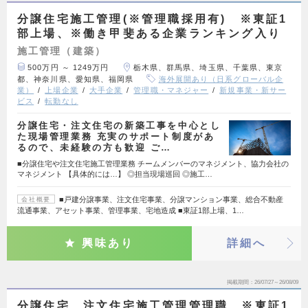
分譲住宅施工管理(※管理職採用有) ※東証1
部上場、※働き甲斐ある企業ランキング入り
施工管理（建築）
500万円 ～ 1249万円
栃木県、群馬県、埼玉県、千葉県、東京
都、神奈川県、愛知県、福岡県
海外展開あり（日系グローバル企
業）
上場企業
大手企業
管理職・マネジャー
新規事業・新サー
ビス
転勤なし
分譲住宅・注文住宅の新築工事を中心とし
た現場管理業務 充実のサポート制度があ
るので、未経験の方も歓迎 ご…
■分譲住宅や注文住宅施工管理業務 チームメンバーのマネジメント、協力会社の
マネジメント 【具体的には…】 ◎担当現場巡回 ◎施工…
■戸建分譲事業、注文住宅事業、分譲マンション事業、総合不動産
会社概要
流通事業、アセット事業、管理事業、宅地造成 ■東証1部上場、1…
興味あり
詳細へ
掲載期間
26/07/27～26/08/09
分譲住宅、注文住宅施工管理管理職 ※東証1