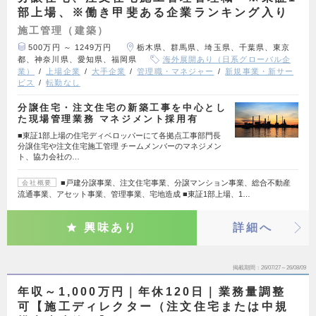
部上場、※働き甲斐ある企業ランキング入り
施工管理（建築）
500万円 ～ 1249万円
栃木県、群馬県、埼玉県、千葉県、東京
都、神奈川県、愛知県、福岡県
海外展開あり（日系グローバル企
業）
上場企業
大手企業
管理職・マネジャー
新規事業・新サー
ビス
転勤なし
分譲住宅・注文住宅の新築工事を中心とし
た現場管理業務 マネジメント採用有
■東証1部上場の住宅ディベロッパーにて各拠点工事部門長
分譲住宅や注文住宅施工管理 チームメンバーのマネジメン
ト、協力会社の…
■戸建分譲事業、注文住宅事業、分譲マンション事業、総合不動産
会社概要
流通事業、アセット事業、管理事業、宅地造成 ■東証1部上場、1…
興味あり
詳細へ
掲載期間
26/07/27～26/08/09
年収～1,000万円｜年休120日｜業務量調整
可【施工ディレクター（注文住宅または中規