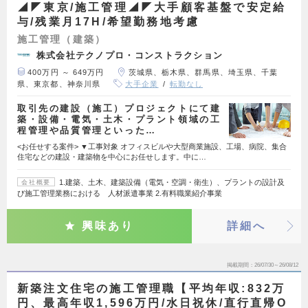
◢◤東京/施工管理◢◤大手顧客基盤で安定給
与/残業月17H/希望勤務地考慮
施工管理（建築）
株式会社テクノプロ・コンストラクション
400万円 ～ 649万円
茨城県、栃木県、群馬県、埼玉県、千葉
県、東京都、神奈川県
大手企業
転勤なし
取引先の建設（施工）プロジェクトにて建
築・設備・電気・土木・プラント領域の工
程管理や品質管理といった…
<お任せする案件> ▼工事対象 オフィスビルや大型商業施設、工場、病院、集合
住宅などの建設・建築物を中心にお任せします。中に…
1.建築、土木、建築設備（電気・空調・衛生）、プラントの設計及
会社概要
び施工管理業務における 人材派遣事業 2.有料職業紹介事業
興味あり
詳細へ
掲載期間
26/07/30～26/08/12
新築注文住宅の施工管理職【平均年収:832万
円、最高年収1,596万円/水日祝休/直行直帰O