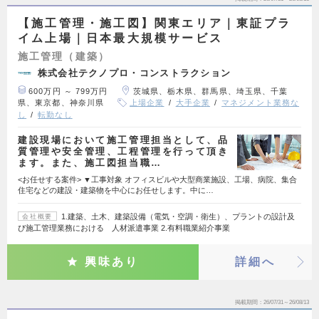
【施工管理・施工図】関東エリア｜東証プラ
イム上場｜日本最大規模サービス
施工管理（建築）
株式会社テクノプロ・コンストラクション
600万円 ～ 799万円
茨城県、栃木県、群馬県、埼玉県、千葉
県、東京都、神奈川県
上場企業
大手企業
マネジメント業務な
し
転勤なし
建設現場において施工管理担当として、品
質管理や安全管理、工程管理を行って頂き
ます。また、施工図担当職…
<お任せする案件> ▼工事対象 オフィスビルや大型商業施設、工場、病院、集合
住宅などの建設・建築物を中心にお任せします。中に…
1.建築、土木、建築設備（電気・空調・衛生）、プラントの設計及
会社概要
び施工管理業務における 人材派遣事業 2.有料職業紹介事業
興味あり
詳細へ
掲載期間
26/07/31～26/08/13