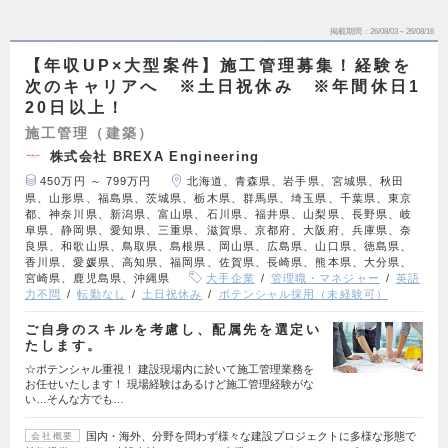
掲載期間
26/08/03～26/08/16
【年収UP×大型案件】施工管理募集！経験を
次のキャリアへ ※土日祝休み ※年間休日1
20日以上！
施工管理（建築）
株式会社 BREXA Engineering
450万円 ～ 799万円
北海道、青森県、岩手県、宮城県、秋田
県、山形県、福島県、茨城県、栃木県、群馬県、埼玉県、千葉県、東京
都、神奈川県、新潟県、富山県、石川県、福井県、山梨県、長野県、岐
阜県、静岡県、愛知県、三重県、滋賀県、京都府、大阪府、兵庫県、奈
良県、和歌山県、鳥取県、島根県、岡山県、広島県、山口県、徳島県、
香川県、愛媛県、高知県、福岡県、佐賀県、長崎県、熊本県、大分県、
宮崎県、鹿児島県、沖縄県
大手企業
管理職・マネジャー
英語
力不問
転勤なし
土日祝休み
ポテンシャル採用（未経験可）
ご自身のスキルを考慮し、配属先を選定い
たします。
☆ポテンシャル重視！ 建設現場内に於いて施工管理業務を
お任せいたします！ 現場経験はあるけど施工管理経験がな
い…そんな方でも…
国内・海外、分野を問わず様々な建設プロジェクトに多様な形態で
会社概要