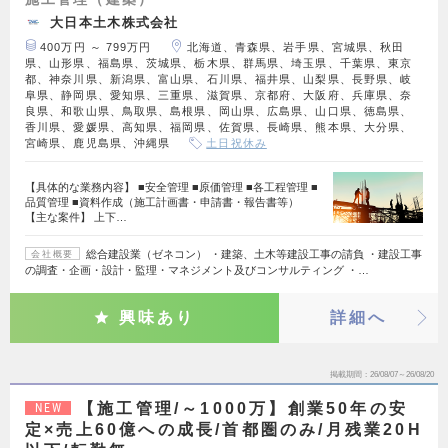
大日本土木株式会社
400万円 ～ 799万円
北海道、青森県、岩手県、宮城県、秋田
県、山形県、福島県、茨城県、栃木県、群馬県、埼玉県、千葉県、東京
都、神奈川県、新潟県、富山県、石川県、福井県、山梨県、長野県、岐
阜県、静岡県、愛知県、三重県、滋賀県、京都府、大阪府、兵庫県、奈
良県、和歌山県、鳥取県、島根県、岡山県、広島県、山口県、徳島県、
香川県、愛媛県、高知県、福岡県、佐賀県、長崎県、熊本県、大分県、
宮崎県、鹿児島県、沖縄県
土日祝休み
【具体的な業務内容】 ■安全管理 ■原価管理 ■各工程管理 ■
品質管理 ■資料作成（施工計画書・申請書・報告書等）
【主な案件】 上下…
総合建設業（ゼネコン） ・建築、土木等建設工事の請負 ・建設工事
会社概要
の調査・企画・設計・監理・マネジメント及びコンサルティング ・…
興味あり
詳細へ
掲載期間
26/08/07～26/08/20
【施工管理/～1000万】創業50年の安
NEW
定×売上60億への成長/首都圏のみ/月残業20H