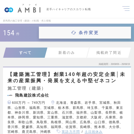
若手ハイキャリアのスカウト転職
群馬県の施工管理（建築）の転職・求人情報
154
条件変更
件
すべて
新着のみ
掲載終了間近
掲載期間
26/08/06～26/08/19
【建築施工管理】創業140年超の安定企業│未
来の産業振興・発展を支える中堅ゼネコン
施工管理（建築）
飛島建設株式会社
600万円 ～ 749万円
北海道、青森県、岩手県、宮城県、秋田
県、山形県、福島県、茨城県、栃木県、群馬県、埼玉県、千葉県、東京
都、神奈川県、新潟県、富山県、石川県、福井県、山梨県、長野県、岐
阜県、静岡県、愛知県、三重県、滋賀県、京都府、大阪府、兵庫県、奈
良県、和歌山県、鳥取県、島根県、岡山県、広島県、山口県、徳島県、
香川県、愛媛県、高知県、福岡県、佐賀県、長崎県、熊本県、大分県、
宮崎県、鹿児島県、沖縄県
英語力不問
土日祝休み