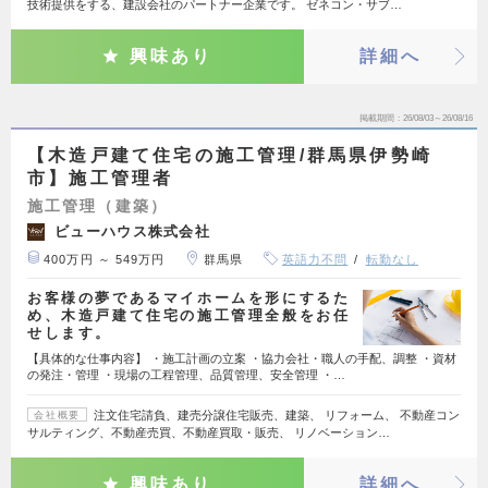
技術提供をする、建設会社のパートナー企業です。 ゼネコン・サブ…
興味あり
詳細へ
掲載期間
26/08/03～26/08/16
【木造戸建て住宅の施工管理/群馬県伊勢崎
市】施工管理者
施工管理（建築）
ビューハウス株式会社
400万円 ～ 549万円
群馬県
英語力不問
転勤なし
お客様の夢であるマイホームを形にするた
め、木造戸建て住宅の施工管理全般をお任
せします。
【具体的な仕事内容】 ・施工計画の立案 ・協力会社・職人の手配、調整 ・資材
の発注・管理 ・現場の工程管理、品質管理、安全管理 ・…
注文住宅請負、建売分譲住宅販売、建築、 リフォーム、 不動産コン
会社概要
サルティング、不動産売買、不動産買取・販売、 リノベーション…
興味あり
詳細へ