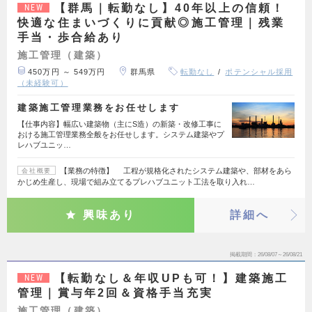
【群馬｜転勤なし】40年以上の信頼！
NEW
快適な住まいづくりに貢献◎施工管理｜残業
手当・歩合給あり
施工管理（建築）
450万円 ～ 549万円
群馬県
転勤なし
ポテンシャル採用
（未経験可）
建築施工管理業務をお任せします
【仕事内容】幅広い建築物（主にS造）の新築・改修工事に
おける施工管理業務全般をお任せします。システム建築やプ
レハブユニッ…
【業務の特徴】 工程が規格化されたシステム建築や、部材をあら
会社概要
かじめ生産し、現場で組み立てるプレハブユニット工法を取り入れ…
興味あり
詳細へ
掲載期間
26/08/07～26/08/21
【転勤なし＆年収UPも可！】建築施工
NEW
管理｜賞与年2回＆資格手当充実
施工管理（建築）