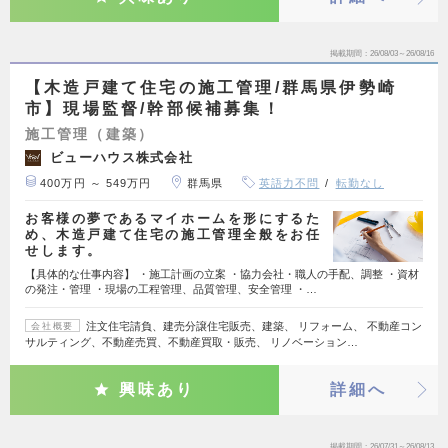
掲載期間
26/08/03～26/08/16
【木造戸建て住宅の施工管理/群馬県伊勢崎
市】現場監督/幹部候補募集！
施工管理（建築）
ビューハウス株式会社
400万円 ～ 549万円
群馬県
英語力不問
転勤なし
お客様の夢であるマイホームを形にするた
め、木造戸建て住宅の施工管理全般をお任
せします。
【具体的な仕事内容】 ・施工計画の立案 ・協力会社・職人の手配、調整 ・資材
の発注・管理 ・現場の工程管理、品質管理、安全管理 ・…
注文住宅請負、建売分譲住宅販売、建築、 リフォーム、 不動産コン
会社概要
サルティング、不動産売買、不動産買取・販売、 リノベーション…
興味あり
詳細へ
掲載期間
26/07/31～26/08/13