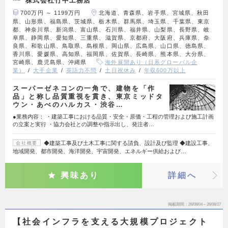
株式会社竹中工務店
700万円 ～ 1199万円
北海道、青森県、岩手県、宮城県、秋田
県、山形県、福島県、茨城県、栃木県、群馬県、埼玉県、千葉県、東京
都、神奈川県、新潟県、富山県、石川県、福井県、山梨県、長野県、岐
阜県、静岡県、愛知県、三重県、滋賀県、京都府、大阪府、兵庫県、奈
良県、和歌山県、鳥取県、島根県、岡山県、広島県、山口県、徳島県、
香川県、愛媛県、高知県、福岡県、佐賀県、長崎県、熊本県、大分県、
宮崎県、鹿児島県、沖縄県
海外展開あり（日系グローバル企
業）
大手企業
英語力不問
土日祝休み
年収600万以上
スーパーゼネコンの一角で、建物を「作
品」と称し品質重視を貫き、東京ミッドタ
ウン・あべのハルカス・渋谷…
●業務内容： ・建築工事における品質・安全・原価・工程の管理および施工計画
の立案と実行 ・協力会社との調整や指示出し、発注者…
◆建築工事及び土木工事に関する請負、設計及び監理 ◆建設工事、
会社概要
地域開発、都市開発、海洋開発、宇宙開発、エネルギー供給および…
興味あり
詳細へ
掲載期間
26/08/04～26/08/17
【社会インフラを支える大規模プロジェクト