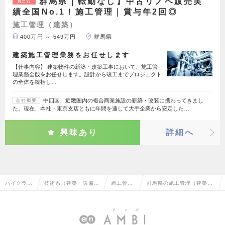
群馬県｜転勤なし】中古リノベ販売実
NEW
績全国No.1！施工管理｜賞与年2回◎
施工管理（建築）
400万円 ～ 549万円
群馬県
建築施工管理業務をお任せします
【仕事内容】 建築物件の新築・改築工事において、施工管
理業務全般をお任せします。設計から竣工までプロジェクト
の全体を統括し…
中四国、近畿圏内の複合商業施設の新築・改装に携わってきまし
会社概要
た。現在、本社・東京支店ともに年間を通して大手企業から安定した…
興味あり
詳細へ
ハイクラス
技術系（建築・設備・
施工管理
群馬県の施工管理（建築）
求人TOP
土木・プラント）
（建築）
の転職・求人情報一覧