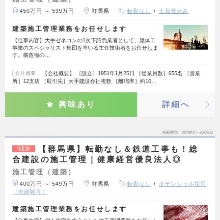
450万円 ～ 599万円
群馬県
転勤なし
土日祝休み
建築施工管理業務をお任せします
【仕事内容】大手ゼネコンの1次下請負業者として、躯体工
事業のスペシャリスト集団を率いる主任技術者をお任せしま
す。構造物の…
【会社概要】 ［設立］1951年1月25日 ［従業員数］655名 ［営業
会社概要
所］12支店 ［取引先］大手建設会社複数 ［離職率］約10…
興味あり
詳細へ
掲載期間
26/08/07～26/08/22
【群馬県】転勤なし＆鉄道工事も！総
NEW
合建設の施工管理｜健康経営優良法人◎
施工管理（建築）
400万円 ～ 549万円
群馬県
転勤なし
ポテンシャル採用
（未経験可）
建築施工管理業務をお任せします