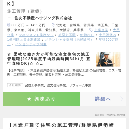
K】
施工管理（建築）
住友不動産ハウジング株式会社
600万円 ～ 1499万円
北海道、宮城県、群馬県、埼玉県、千葉
県、東京都、神奈川県、愛知県、大阪府、兵庫県
上場企業
大手
企業
マネジメント業務なし
英語力不問
転勤なし
土日祝休み
1億円以上資金調達済
ポテンシャル採用（未経験可）
年収600万以
上
インセンティブ制度
☆ 柔軟な働き方が可能な注文住宅の施工
管理職(2025年度平均残業時間34h/月 直
行直帰OK)☆ ☆…
【仕事内容】 ・木造新築戸建住宅(軸組工法、枠組壁工法)の品質管理、コスト管
理、工程管理、安全管理、顧客対応等 ・施工管理業…
完成工事事業、注文住宅事業、リフォーム事業
会社概要
興味あり
詳細へ
掲載期間
26/07/29～26/08/11
【木造戸建て住宅の施工管理/群馬県伊勢崎