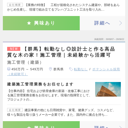
【業務の特徴】 工程が規格化されたシステム建築や、部材をあら
会社概要
かじめ生産し、現場で組み立てるプレハブユニット工法を取り入れ…
興味あり
詳細へ
掲載期間
26/08/07～26/08/22
【群馬】転勤なし◎設計士と作る高品
NEW
質な木の家！施工管理｜未経験から活躍可
施工管理（建築）
450万円 ～ 549万円
群馬県
転勤なし
ポテンシャル採用
（未経験可）
建築施工管理業務をお任せします
【仕事内容】 住宅および鉄骨倉庫の新築・改修工事におけ
る施工管理業務全般をお任せします。現場の指揮官として、
プロジェクトの…
建設事業の他にも日用雑貨や、家電、健康グッズ、コスメなど、
会社概要
様々な製品を取り扱うメーカー企業です。また、国内外に拠点を持ち…