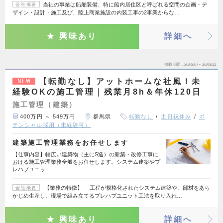
当社の事業は船舶装備、特に船内居住区と呼ばれる空間の企画・デ
会社概要
ザイン・設計・施工及び、陸上商業施設の内装工事の2事業からな…
興味あり
詳細へ
掲載期間
26/08/07～26/08/22
【転勤なし】アットホームな社風！未
NEW
経験OKの施工管理｜残業月8h＆年休120日
施工管理（建築）
400万円 ～ 549万円
群馬県
転勤なし
土日祝休み
ポ
テンシャル採用（未経験可）
建築施工管理業務をお任せします
【仕事内容】幅広い建築物（主にS造）の新築・改修工事に
おける施工管理業務全般をお任せします。システム建築やプ
レハブユニッ…
【業務の特徴】 工程が規格化されたシステム建築や、部材をあら
会社概要
かじめ生産し、現場で組み立てるプレハブユニット工法を取り入れ…
興味あり
詳細へ