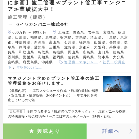
に参画】施工管理≪プラント管工事エンジニ
ア≫業績拡大中！
施工管理（建築）
セイワカンパニー株式会社
600万円 ～ 999万円
北海道、青森県、岩手県、宮城県、秋田
県、山形県、福島県、茨城県、栃木県、群馬県、埼玉県、千葉県、東京
都、神奈川県、新潟県、富山県、石川県、福井県、山梨県、長野県、岐
阜県、静岡県、愛知県、三重県、滋賀県、京都府、大阪府、兵庫県、奈
良県、和歌山県、鳥取県、島根県、岡山県、広島県、山口県、徳島県、
香川県、愛媛県、高知県、福岡県、佐賀県、長崎県、熊本県、大分県、
宮崎県、鹿児島県、沖縄県
管理職・マネジャー
社長・役員直
下
年収600万以上
マネジメント含めたプラント管工事の施工
管理業務をお任せします。
【業務内容】 ・工程スケジュール作成 ・現場作業員の指導
・安全管理 ・顧客折衝 【PRポイント☆】 ・年功序列を廃
止しているので若…
全国でも希少な「繊維強化プラスチック」・「塩化ビニール樹脂」
会社概要
の特殊溶接・接合技術をベースに日本の大手メーカー（鉄鋼・石油…
興味あり
詳細へ