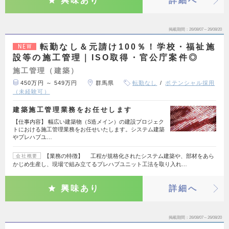
興味あり
詳細へ
掲載期間
26/08/07～26/08/20
転勤なし＆元請け100％！学校・福祉施
NEW
設等の施工管理｜ISO取得・官公庁案件◎
施工管理（建築）
450万円 ～ 549万円
群馬県
転勤なし
ポテンシャル採用
（未経験可）
建築施工管理業務をお任せします
【仕事内容】 幅広い建築物（S造メイン）の建設プロジェク
トにおける施工管理業務をお任せいたします。システム建築
やプレハブユ…
【業務の特徴】 工程が規格化されたシステム建築や、部材をあら
会社概要
かじめ生産し、現場で組み立てるプレハブユニット工法を取り入れ…
興味あり
詳細へ
掲載期間
26/08/07～26/08/20