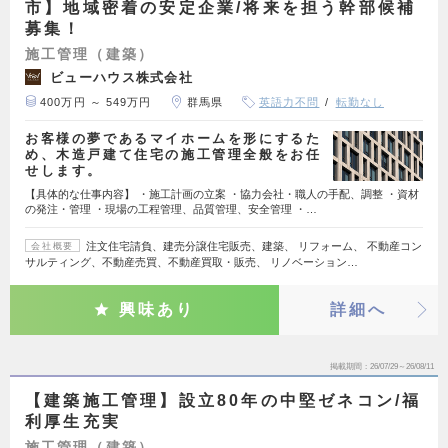
市】地域密着の安定企業/将来を担う幹部候補
募集！
施工管理（建築）
ビューハウス株式会社
400万円 ～ 549万円
群馬県
英語力不問
転勤なし
お客様の夢であるマイホームを形にするた
め、木造戸建て住宅の施工管理全般をお任
せします。
【具体的な仕事内容】 ・施工計画の立案 ・協力会社・職人の手配、調整 ・資材
の発注・管理 ・現場の工程管理、品質管理、安全管理 ・…
注文住宅請負、建売分譲住宅販売、建築、 リフォーム、 不動産コン
会社概要
サルティング、不動産売買、不動産買取・販売、 リノベーション…
興味あり
詳細へ
掲載期間
26/07/29～26/08/11
【建築施工管理】設立80年の中堅ゼネコン/福
利厚生充実
施工管理（建築）