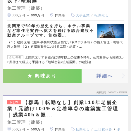
以下/転勤無
施工管理（建築）
800万円 ～ 999万円
群馬県
大手企業
転勤なし
北関東で50年の歴史を持ち、ホテル事業
など非住宅案件へ拡大を続ける総合建設不
動産グループです。首都圏…
（１）建築現場（倉庫/事務所/大型店舗/ビジネスホテル等）の施工管理・現場代
理人業務 （２）首都圏案件における工期・品質・…
北関東エリアを拠点に50年以上の歴史を持ち、公共案件から民間Bto
会社概要
B案件まで幅広く手掛ける「地域密着×広域展開」の建設会…
興味あり
詳細へ
掲載期間
26/08/07～26/08/22
【群馬｜転勤なし】創業110年老舗企
NEW
業！元請け100%＆定着率◎の建築施工管理
｜残業40h＆振...
施工管理（建築）
550万円 ～ 599万円
群馬県
転勤なし
土日祝休み
ポ