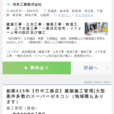
河本工業株式会社
400万円 ～ 899万円
茨城県、栃木県、群馬県、埼玉県、千葉
県、東京都、神奈川県、山梨県
転勤なし
育児支援制度
建築工事・土木工事・舗装工事・軌道工
事・上下水道工事・一般注文住宅・リフォ
ーム等の設計及び施工
《担当案件》 公共施設、商業・工業施設、病院、幼稚園などの建築施工管理を
お任せします。 《業務内容》 受注した工期約1年程度の…
総合建設業（建築工事・土木工事・軌道工事・舗装工事・上下水道
会社概要
工事・一般注文住宅・リフォーム等の設計及び施工） 群馬県を中心…
興味あり
詳細へ
掲載期間
26/08/04～26/08/17
創業415年【竹中工務店】建築施工管理|大型
案件多数のスーパーゼネコン（地域職もあり
ます）
施工管理（建築）