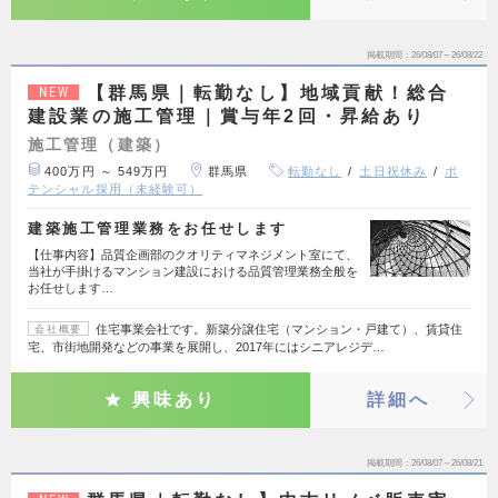
掲載期間
26/08/07～26/08/22
【群馬県｜転勤なし】地域貢献！総合
NEW
建設業の施工管理｜賞与年2回・昇給あり
施工管理（建築）
400万円 ～ 549万円
群馬県
転勤なし
土日祝休み
ポ
テンシャル採用（未経験可）
建築施工管理業務をお任せします
【仕事内容】品質企画部のクオリティマネジメント室にて、
当社が手掛けるマンション建設における品質管理業務全般を
お任せします…
住宅事業会社です。新築分譲住宅（マンション・戸建て）、賃貸住
会社概要
宅、市街地開発などの事業を展開し、2017年にはシニアレジデ…
興味あり
詳細へ
掲載期間
26/08/07～26/08/21