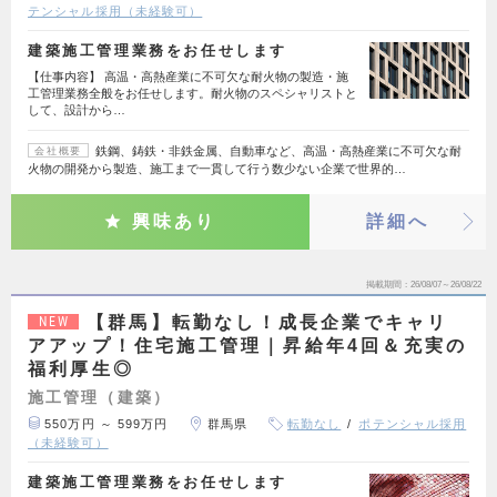
テンシャル採用（未経験可）
建築施工管理業務をお任せします
【仕事内容】 高温・高熱産業に不可欠な耐火物の製造・施
工管理業務全般をお任せします。耐火物のスペシャリストと
して、設計から…
鉄鋼、鋳鉄・非鉄金属、自動車など、高温・高熱産業に不可欠な耐
会社概要
火物の開発から製造、施工まで一貫して行う数少ない企業で世界的…
興味あり
詳細へ
掲載期間
26/08/07～26/08/22
【群馬】転勤なし！成長企業でキャリ
NEW
アアップ！住宅施工管理｜昇給年4回＆充実の
福利厚生◎
施工管理（建築）
550万円 ～ 599万円
群馬県
転勤なし
ポテンシャル採用
（未経験可）
建築施工管理業務をお任せします