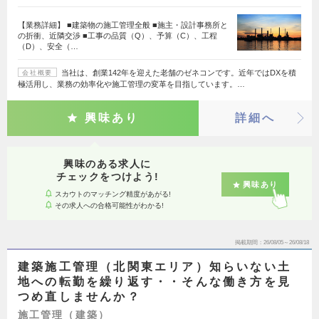
【業務詳細】 ■建築物の施工管理全般 ■施主・設計事務所と
の折衝、近隣交渉 ■工事の品質（Q）、予算（C）、工程
（D）、安全（…
当社は、創業142年を迎えた老舗のゼネコンです。近年ではDXを積
会社概要
極活用し、業務の効率化や施工管理の変革を目指しています。…
興味あり
詳細へ
興味のある求人に
チェックをつけよう!
興味あり
スカウトのマッチング精度があがる!
その求人への合格可能性がわかる!
掲載期間
26/08/05～26/08/18
建築施工管理（北関東エリア）知らいない土
地への転勤を繰り返す・・そんな働き方を見
つめ直しませんか？
施工管理（建築）