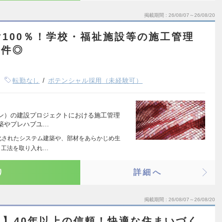
掲載期間
26/08/07～26/08/20
100％！学校・福祉施設等の施工管理
案件◎
転勤なし
ポテンシャル採用（未経験可）
イン）の建設プロジェクトにおける施工管理
築やプレハブユ…
化されたシステム建築や、部材をあらかじめ生
ト工法を取り入れ…
り
詳細へ
掲載期間
26/08/07～26/08/20
】40年以上の信頼！快適な住まいづく