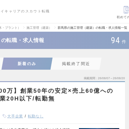
ハイキャリアのスカウト転職
初めて
木・プラント）
施工管理（建築）
群馬県の施工管理（建築）の転職・求人情報一覧
94
）の転職・求人情報
件
新着のみ
掲載終了間近
掲載期間
26/08/07～26/08/20
00万】創業50年の安定×売上60億への
業20H以下/転勤無
大手企業
転勤なし