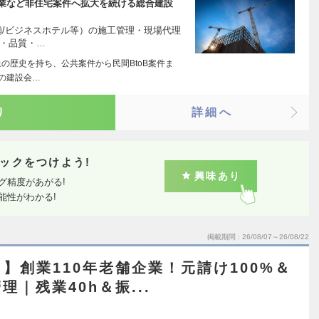
事業など非住宅案件へ拡大を続ける総合建設
舗/ビジネスホテル等）の施工管理・現場代理
期・品質・…
の歴史を持ち、公共案件から民間BtoB案件ま
の建設会…
り
詳細へ
ックをつけよう!
興味あり
グ精度があがる!
能性がわかる!
掲載期間
26/08/07～26/08/22
】創業110年老舗企業！元請け100%＆
｜残業40h＆振...