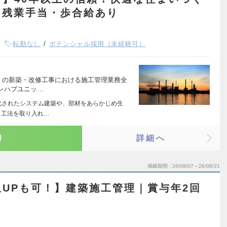
｜残業手当・歩合給あり
転勤なし
ポテンシャル採用（未経験可）
）の新築・改修工事における施工管理業務全
レハブユニッ…
化されたシステム建築や、部材をあらかじめ生
ト工法を取り入れ…
り
詳細へ
掲載期間
26/08/07～26/08/21
UPも可！】建築施工管理｜賞与年2回