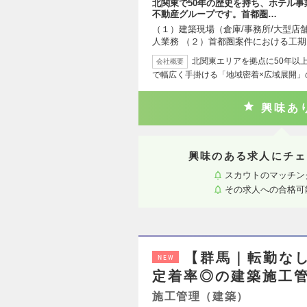
北関東で50年の歴史を持ち、ホテル
不動産グループです。首都圏…
（１）建築現場（倉庫/事務所/大型店
人業務 （２）首都圏案件における工
北関東エリアを拠点に50年以上
会社概要
で幅広く手掛ける「地域密着×広域展開」
興味あ
興味のある求人にチェ
スカウトのマッチン
その求人への合格可
【群馬｜転勤なし
NEW
定着率◎の建築施工管理
施工管理（建築）