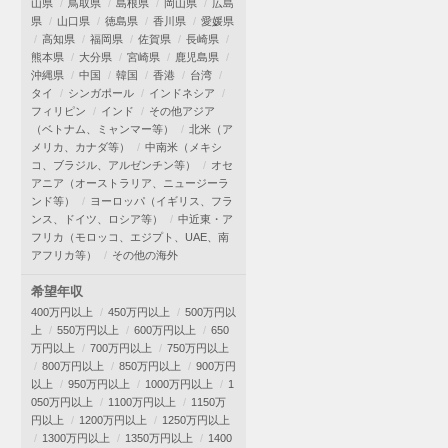
山県
鳥取県
島根県
岡山県
広島
県
山口県
徳島県
香川県
愛媛県
高知県
福岡県
佐賀県
長崎県
熊本県
大分県
宮崎県
鹿児島県
沖縄県
中国
韓国
香港
台湾
タイ
シンガポール
インドネシア
フィリピン
インド
その他アジア
（ベトナム、ミャンマー等）
北米（ア
メリカ、カナダ等）
中南米（メキシ
コ、ブラジル、アルゼンチン等）
オセ
アニア（オーストラリア、ニュージーラ
ンド等）
ヨーロッパ（イギリス、フラ
ンス、ドイツ、ロシア等）
中近東・ア
フリカ（モロッコ、エジプト、UAE、南
アフリカ等）
その他の海外
希望年収
400万円以上
450万円以上
500万円以
上
550万円以上
600万円以上
650
万円以上
700万円以上
750万円以上
800万円以上
850万円以上
900万円
以上
950万円以上
1000万円以上
1
050万円以上
1100万円以上
1150万
円以上
1200万円以上
1250万円以上
1300万円以上
1350万円以上
1400