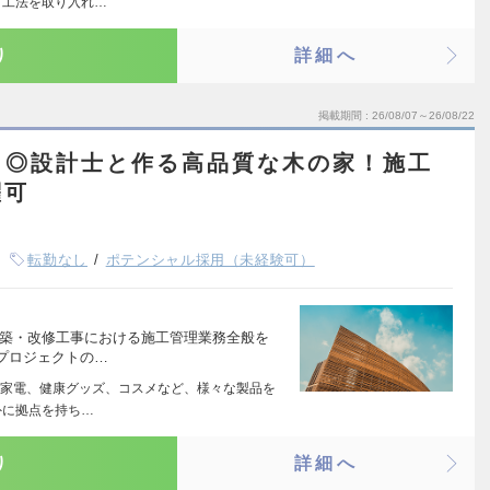
ト工法を取り入れ…
り
詳細へ
掲載期間
26/08/07～26/08/22
し◎設計士と作る高品質な木の家！施工
躍可
転勤なし
ポテンシャル採用（未経験可）
新築・改修工事における施工管理業務全般を
プロジェクトの…
家電、健康グッズ、コスメなど、様々な製品を
外に拠点を持ち…
り
詳細へ