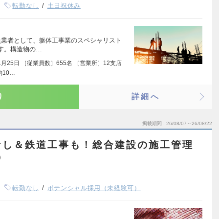
転勤なし
土日祝休み
負業者として、躯体工事業のスペシャリスト
す。構造物の…
1月25日 ［従業員数］655名 ［営業所］12支店
10…
り
詳細へ
掲載期間
26/08/07～26/08/22
なし＆鉄道工事も！総合建設の施工管理
◎
転勤なし
ポテンシャル採用（未経験可）