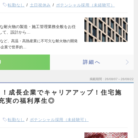
転勤なし
土日祝休み
ポテンシャル採用（未経験可）
欠な耐火物の製造・施工管理業務全般をお任
して、設計から…
など、高温・高熱産業に不可欠な耐火物の開発
い企業で世界的…
り
詳細へ
掲載期間
26/08/07～26/08/22
し！成長企業でキャリアアップ！住宅施
充実の福利厚生◎
転勤なし
ポテンシャル採用（未経験可）