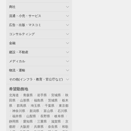
商社
流通・小売・サービス
広告・出版・マスコミ
コンサルティング
金融
建設・不動産
メディカル
物流・運輸
その他(インフラ・教育・官公庁など)
希望勤務地
北海道
青森県
岩手県
宮城県
秋
田県
山形県
福島県
茨城県
栃木
県
群馬県
埼玉県
千葉県
東京都
神奈川県
新潟県
富山県
石川県
福井県
山梨県
長野県
岐阜県
静岡県
愛知県
三重県
滋賀県
京
都府
大阪府
兵庫県
奈良県
和歌