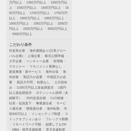
万円以上
1450万円以上
1500万円以
上
1550万円以上
1600万円以上
16
50万円以上
1700万円以上
1750万円
以上
1800万円以上
1850万円以上
1900万円以上
1950万円以上
2000万
円以上
2500万円以上
3000万円以上
5000万円以上
こだわり条件
外資系企業
海外展開あり(日系グロー
バル企業)
上場企業
株式公開準備
大手企業
ベンチャー企業
管理職・
マネジャー
マネジメント業務なし
新規事業・新サービス
海外出張
海
外折衝
英語力が必要
中国語力が必
要
英語力不問
転勤なし
土日祝休
み
3,000万円以上資金調達済
1億円
以上資金調達済
ポテンシャル採用（未
経験可）
20代役員在籍
CxO候補
社長・役員直下
事業責任者
サービ
ス責任者
開発責任者
海外転勤
年
収600万以上
インセンティブ制度
ス
トックオプションあり
フレックス勤務
リモートワーク可能
副業してもOK
MBA・留学支援制度
育児支援制度