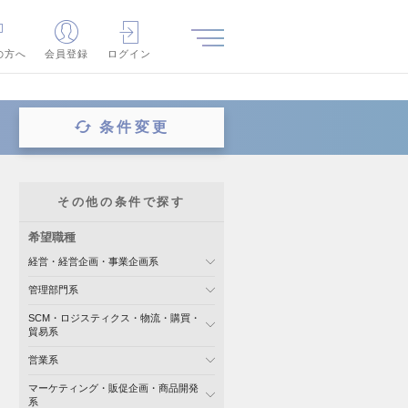
の方へ
会員登録
ログイン
条件変更
その他の条件で探す
希望職種
経営・経営企画・事業企画系
管理部門系
SCM・ロジスティクス・物流・購買・
貿易系
営業系
マーケティング・販促企画・商品開発
系