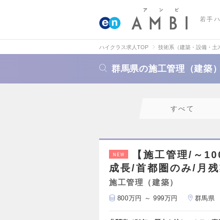
若手
ハイクラス求人TOP
技術系（建築・設備・土
群馬県の施工管理（建築
すべて
【施工管理/～10
NEW
成長/首都圏のみ/月残
施工管理（建築）
800万円 ～ 999万円
群馬県