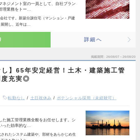
マネジメント室の一員として、自社ブラン
管理業務をトー…
会社です。新築分譲住宅（マンション・戸建
を展開し、近年は…
り
詳細へ
掲載期間
26/08/07～26/08/20
し】65年安定経営！土木・建築施工管
制度充実◎
転勤なし
土日祝休み
ポテンシャル採用（未経験可）
とした施工管理業務全般をお任せします。シ
いった効率的な…
化されたシステム建築や、部材をあらかじめ生