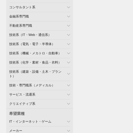
コンサルタント系
金融系専門職
不動産系専門職
技術系（IT・Web・通信系）
技術系（電気・電子・半導体）
技術系（機械・メカトロ・自動車）
技術系（化学・素材・食品・衣料）
技術系（建築・設備・土木・プラン
ト）
技術・専門職系（メディカル）
サービス・流通系
クリエイティブ系
希望業種
IT・インターネット・ゲーム
メーカー