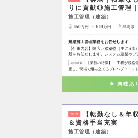
りに貢献◎施工管理
施工管理（建築）
450万円 ～ 549万円
群馬県
建築施工管理業務をお任せします
【仕事内容】幅広い建築物（主にS造
般をお任せします。システム建築やプ
【業務の特徴】 工程が規格
会社概要
産し、現場で組み立てるプレハブユニッ
興味あ
【転勤なし＆年収
NEW
＆資格手当充実
施工管理（建築）