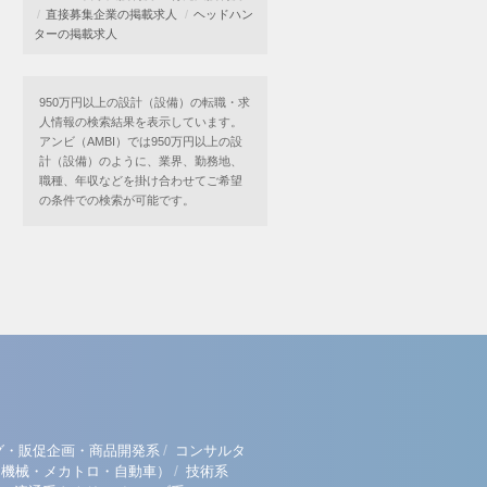
直接募集企業の掲載求人
ヘッドハン
ターの掲載求人
950万円以上の設計（設備）の転職・求
人情報の検索結果を表示しています。
アンビ（AMBI）では950万円以上の設
計（設備）のように、業界、勤務地、
職種、年収などを掛け合わせてご希望
の条件での検索が可能です。
/
グ・販促企画・商品開発系
コンサルタ
/
（機械・メカトロ・自動車）
技術系