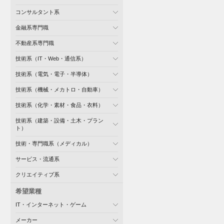
コンサルタント系
金融系専門職
不動産系専門職
技術系（IT・Web・通信系）
技術系（電気・電子・半導体）
技術系（機械・メカトロ・自動車）
技術系（化学・素材・食品・衣料）
技術系（建築・設備・土木・プラン
ト）
技術・専門職系（メディカル）
サービス・流通系
クリエイティブ系
希望業種
IT・インターネット・ゲーム
メーカー