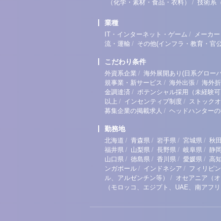
/
（化学・素材・食品・衣料）
技術系
業種
/
IT・インターネット・ゲーム
メーカー
/
流・運輸
その他(インフラ・教育・官公
こだわり条件
/
外資系企業
海外展開あり(日系グローバ
/
/
規事業・新サービス
海外出張
海外折
/
金調達済
ポテンシャル採用（未経験可
/
/
以上
インセンティブ制度
ストックオ
/
募集企業の掲載求人
ヘッドハンターの
勤務地
/
/
/
/
北海道
青森県
岩手県
宮城県
秋
/
/
/
/
福井県
山梨県
長野県
岐阜県
静
/
/
/
/
山口県
徳島県
香川県
愛媛県
高
/
/
ンガポール
インドネシア
フィリピン
/
ル、アルゼンチン等）
オセアニア（オ
（モロッコ、エジプト、UAE、南アフ