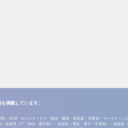
報を掲載しています。
/
/
/
門系
SCM・ロジスティクス・物流・購買・貿易系
営業系
マーケティン
/
/
/
職
技術系（IT・Web・通信系）
技術系（電気・電子・半導体）
技術系