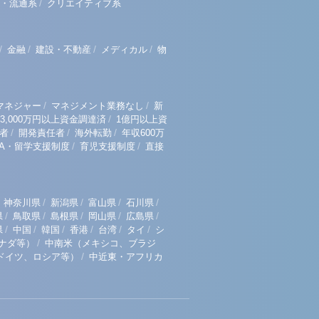
/
・流通系
クリエイティブ系
/
/
/
/
金融
建設・不動産
メディカル
物
/
/
マネジャー
マネジメント業務なし
新
/
3,000万円以上資金調達済
1億円以上資
/
/
/
者
開発責任者
海外転勤
年収600万
/
/
BA・留学支援制度
育児支援制度
直接
/
/
/
/
神奈川県
新潟県
富山県
石川県
/
/
/
/
/
県
鳥取県
島根県
岡山県
広島県
/
/
/
/
/
/
県
中国
韓国
香港
台湾
タイ
シ
/
ナダ等）
中南米（メキシコ、ブラジ
/
ドイツ、ロシア等）
中近東・アフリカ