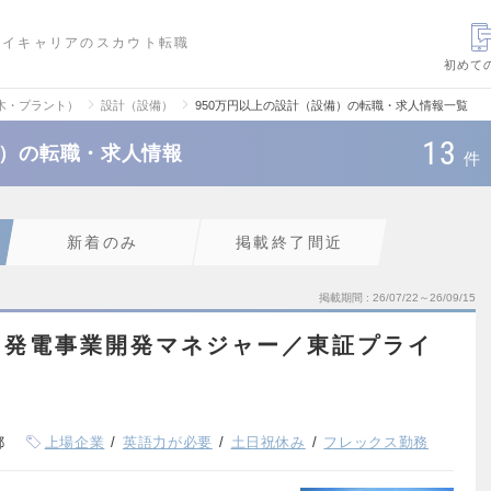
ハイキャリアのスカウト転職
初めて
木・プラント）
設計（設備）
950万円以上の設計（設備）の転職・求人情報一覧
13
備）の転職・求人情報
件
新着のみ
掲載終了間近
掲載期間
26/07/22～26/09/15
力発電事業開発マネジャー／東証プライ
都
上場企業
英語力が必要
土日祝休み
フレックス勤務