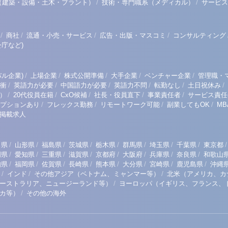
/
/
（建築・設備・土木・プラント）
技術・専門職系（メディカル）
サービス
/
/
/
/
商社
流通・小売・サービス
広告・出版・マスコミ
コンサルティング
庁など)
/
/
/
/
/
ル企業)
上場企業
株式公開準備
大手企業
ベンチャー企業
管理職・
/
/
/
/
/
/
衝
英語力が必要
中国語力が必要
英語力不問
転勤なし
土日祝休み
/
/
/
/
/
）
20代役員在籍
CxO候補
社長・役員直下
事業責任者
サービス責任
/
/
/
/
プションあり
フレックス勤務
リモートワーク可能
副業してもOK
M
掲載求人
/
/
/
/
/
/
/
/
/
田県
山形県
福島県
茨城県
栃木県
群馬県
埼玉県
千葉県
東京都
/
/
/
/
/
/
/
/
岡県
愛知県
三重県
滋賀県
京都府
大阪府
兵庫県
奈良県
和歌山
/
/
/
/
/
/
/
/
知県
福岡県
佐賀県
長崎県
熊本県
大分県
宮崎県
鹿児島県
沖縄
/
/
/
インド
その他アジア（ベトナム、ミャンマー等）
北米（アメリカ、カ
/
ーストラリア、ニュージーランド等）
ヨーロッパ（イギリス、フランス、
/
リカ等）
その他の海外