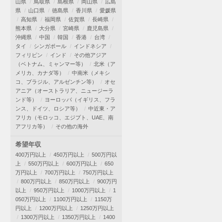
山県
鳥取県
島根県
岡山県
広島
県
山口県
徳島県
香川県
愛媛県
高知県
福岡県
佐賀県
長崎県
熊本県
大分県
宮崎県
鹿児島県
沖縄県
中国
韓国
香港
台湾
タイ
シンガポール
インドネシア
フィリピン
インド
その他アジア
（ベトナム、ミャンマー等）
北米（ア
メリカ、カナダ等）
中南米（メキシ
コ、ブラジル、アルゼンチン等）
オセ
アニア（オーストラリア、ニュージーラ
ンド等）
ヨーロッパ（イギリス、フラ
ンス、ドイツ、ロシア等）
中近東・ア
フリカ（モロッコ、エジプト、UAE、南
アフリカ等）
その他の海外
希望年収
400万円以上
450万円以上
500万円以
上
550万円以上
600万円以上
650
万円以上
700万円以上
750万円以上
800万円以上
850万円以上
900万円
以上
950万円以上
1000万円以上
1
050万円以上
1100万円以上
1150万
円以上
1200万円以上
1250万円以上
1300万円以上
1350万円以上
1400