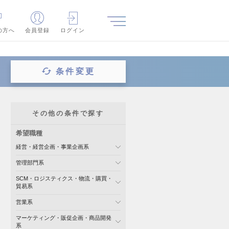
の方へ
会員登録
ログイン
条件変更
その他の条件で探す
希望職種
経営・経営企画・事業企画系
管理部門系
SCM・ロジスティクス・物流・購買・
貿易系
営業系
マーケティング・販促企画・商品開発
系