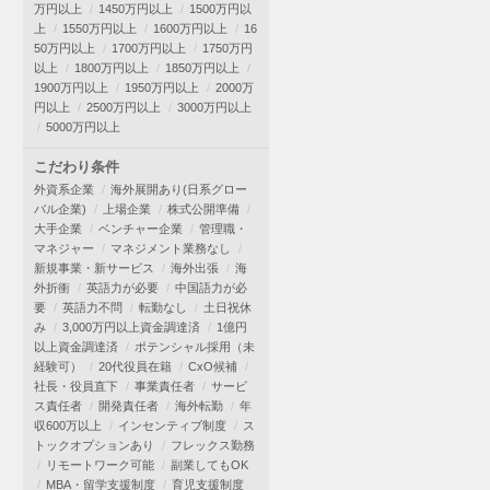
万円以上
1450万円以上
1500万円以
上
1550万円以上
1600万円以上
16
50万円以上
1700万円以上
1750万円
以上
1800万円以上
1850万円以上
1900万円以上
1950万円以上
2000万
円以上
2500万円以上
3000万円以上
5000万円以上
こだわり条件
外資系企業
海外展開あり(日系グロー
バル企業)
上場企業
株式公開準備
大手企業
ベンチャー企業
管理職・
マネジャー
マネジメント業務なし
新規事業・新サービス
海外出張
海
外折衝
英語力が必要
中国語力が必
要
英語力不問
転勤なし
土日祝休
み
3,000万円以上資金調達済
1億円
以上資金調達済
ポテンシャル採用（未
経験可）
20代役員在籍
CxO候補
社長・役員直下
事業責任者
サービ
ス責任者
開発責任者
海外転勤
年
収600万以上
インセンティブ制度
ス
トックオプションあり
フレックス勤務
リモートワーク可能
副業してもOK
MBA・留学支援制度
育児支援制度