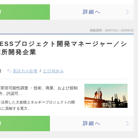
り
詳細へ
掲載期間
26/07/22～26/09/15
ESSプロジェクト開発マネージャー／シ
電所開発企業
都
英語力が必要
土日祝休み
成と実現可能性調査 ・技術、商業、および規制
件、許認可…
を活用した大規模エネルギープロジェクトの開
大に貢献する電力…
り
詳細へ