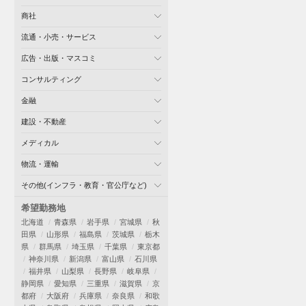
商社
流通・小売・サービス
広告・出版・マスコミ
コンサルティング
金融
建設・不動産
メディカル
物流・運輸
その他(インフラ・教育・官公庁など)
希望勤務地
北海道
青森県
岩手県
宮城県
秋
田県
山形県
福島県
茨城県
栃木
県
群馬県
埼玉県
千葉県
東京都
神奈川県
新潟県
富山県
石川県
福井県
山梨県
長野県
岐阜県
静岡県
愛知県
三重県
滋賀県
京
都府
大阪府
兵庫県
奈良県
和歌