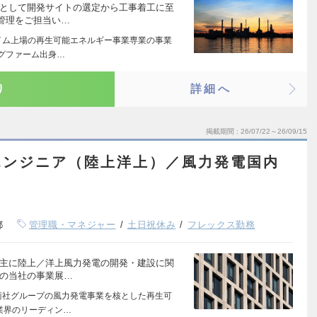
者として開発サイトの選定から工事着工に至
管理をご担当い…
イム上場の再生可能エネルギー事業専業の事業
グファーム出身…
り
詳細へ
掲載期間
26/07/22～26/09/15
エンジニア（陸上洋上）／風力発電国内
都
管理職・マネジャー
土日祝休み
フレックス勤務
は主に陸上／洋上風力発電の開発・建設に関
後の当社の事業展…
商社グループの風力発電事業を核とした再生可
業界のリーディン…