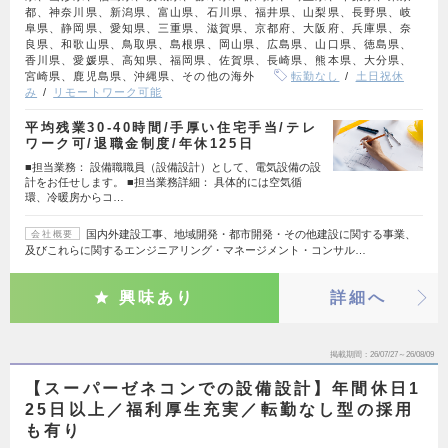
都、神奈川県、新潟県、富山県、石川県、福井県、山梨県、長野県、岐
阜県、静岡県、愛知県、三重県、滋賀県、京都府、大阪府、兵庫県、奈
良県、和歌山県、鳥取県、島根県、岡山県、広島県、山口県、徳島県、
香川県、愛媛県、高知県、福岡県、佐賀県、長崎県、熊本県、大分県、
宮崎県、鹿児島県、沖縄県、その他の海外
転勤なし
土日祝休
み
リモートワーク可能
平均残業30‐40時間/手厚い住宅手当/テレ
ワーク可/退職金制度/年休125日
■担当業務： 設備職職員（設備設計）として、電気設備の設
計をお任せします。 ■担当業務詳細： 具体的には空気循
環、冷暖房からコ…
国内外建設工事、地域開発・都市開発・その他建設に関する事業、
会社概要
及びこれらに関するエンジニアリング・マネージメント・コンサル…
興味あり
詳細へ
掲載期間
26/07/27～26/08/09
【スーパーゼネコンでの設備設計】年間休日1
25日以上／福利厚生充実／転勤なし型の採用
も有り