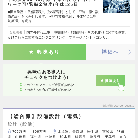
ワーク可/退職金制度/年休125日
■担当業務： 設備職職員（設備設計）として、空調・衛生設
備の設計をお任せします。 ■担当業務詳細： 具体的には空
気循環、冷暖房…
国内外建設工事、地域開発・都市開発・その他建設に関する事業、
会社概要
及びこれらに関するエンジニアリング・マネージメント・コンサル…
興味あり
詳細へ
興味のある求人に
チェックをつけよう!
興味あり
スカウトのマッチング精度があがる!
その求人への合格可能性がわかる!
掲載期間
26/07/29～26/08/11
【総合職】設備設計（電気）
設計（設備）
700万円 ～ 899万円
北海道、青森県、岩手県、宮城県、秋田
県、山形県、福島県、茨城県、栃木県、群馬県、埼玉県、千葉県、東京