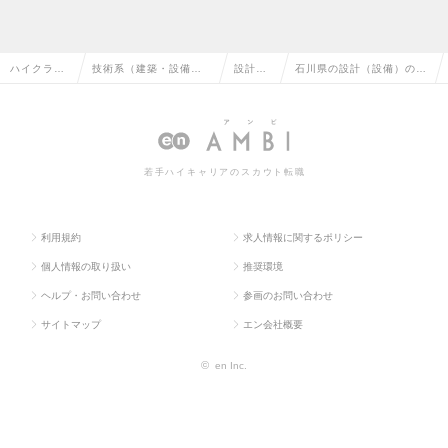
ハイクラス
技術系（建築・設備・
設計
石川県の設計（設備）の転
求人TOP
土木・プラント）
（設
職・求人情報一覧
備）
若手ハイキャリアのスカウト転職
利用規約
求人情報に関するポリシー
個人情報の取り扱い
推奨環境
ヘルプ・お問い合わせ
参画のお問い合わせ
サイトマップ
エン会社概要
©
en Inc.