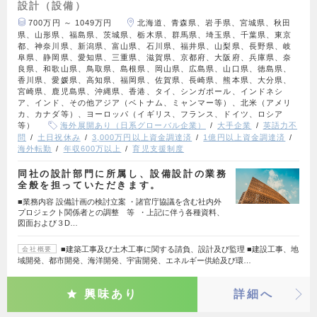
設計（設備）
700万円 ～ 1049万円
北海道、青森県、岩手県、宮城県、秋田
県、山形県、福島県、茨城県、栃木県、群馬県、埼玉県、千葉県、東京
都、神奈川県、新潟県、富山県、石川県、福井県、山梨県、長野県、岐
阜県、静岡県、愛知県、三重県、滋賀県、京都府、大阪府、兵庫県、奈
良県、和歌山県、鳥取県、島根県、岡山県、広島県、山口県、徳島県、
香川県、愛媛県、高知県、福岡県、佐賀県、長崎県、熊本県、大分県、
宮崎県、鹿児島県、沖縄県、香港、タイ、シンガポール、インドネシ
ア、インド、その他アジア（ベトナム、ミャンマー等）、北米（アメリ
カ、カナダ等）、ヨーロッパ（イギリス、フランス、ドイツ、ロシア
等）
海外展開あり（日系グローバル企業）
大手企業
英語力不
問
土日祝休み
3,000万円以上資金調達済
1億円以上資金調達済
海外転勤
年収600万以上
育児支援制度
同社の設計部門に所属し、設備設計の業務
全般を担っていただきます。
■業務内容 設備計画の検討立案 ・諸官庁協議を含む社内外
プロジェクト関係者との調整 等 ・上記に伴う各種資料、
図面および３D…
■建築工事及び土木工事に関する請負、設計及び監理 ■建設工事、地
会社概要
域開発、都市開発、海洋開発、宇宙開発、エネルギー供給及び環…
興味あり
詳細へ