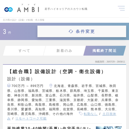
若手ハイキャリアのスカウト転職
石川県の設計（設備）の転職・求人情報
3
条件変更
件
すべて
新着のみ
掲載終了間近
掲載期間
26/07/29～26/08/11
【総合職】設備設計（空調・衛生設備）
設計（設備）
700万円 ～ 899万円
北海道、青森県、岩手県、宮城県、秋田
県、山形県、福島県、茨城県、栃木県、群馬県、埼玉県、千葉県、東京
都、神奈川県、新潟県、富山県、石川県、福井県、山梨県、長野県、岐
阜県、静岡県、愛知県、三重県、滋賀県、京都府、大阪府、兵庫県、奈
良県、和歌山県、鳥取県、島根県、岡山県、広島県、山口県、徳島県、
香川県、愛媛県、高知県、福岡県、佐賀県、長崎県、熊本県、大分県、
宮崎県、鹿児島県、沖縄県、その他の海外
転勤なし
土日祝休
み
リモートワーク可能
平均残業30‐40時間/手厚い住宅手当/テレ